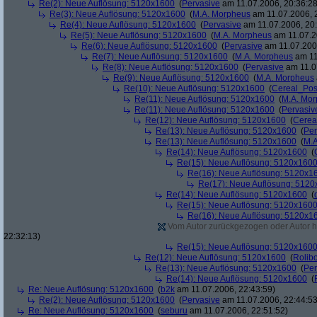
Re(2): Neue Auflösung: 5120x1600
(
Pervasive
am 11.07.2006, 20:36:28
Re(3): Neue Auflösung: 5120x1600
(
M.A. Morpheus
am 11.07.2006, 
Re(4): Neue Auflösung: 5120x1600
(
Pervasive
am 11.07.2006, 20:
Re(5): Neue Auflösung: 5120x1600
(
M.A. Morpheus
am 11.07.2
Re(6): Neue Auflösung: 5120x1600
(
Pervasive
am 11.07.2006
Re(7): Neue Auflösung: 5120x1600
(
M.A. Morpheus
am 11
Re(8): Neue Auflösung: 5120x1600
(
Pervasive
am 11.0
Re(9): Neue Auflösung: 5120x1600
(
M.A. Morpheus
Re(10): Neue Auflösung: 5120x1600
(
Cereal_Pos
Re(11): Neue Auflösung: 5120x1600
(
M.A. Mo
Re(11): Neue Auflösung: 5120x1600
(
Pervasiv
Re(12): Neue Auflösung: 5120x1600
(
Cerea
Re(13): Neue Auflösung: 5120x1600
(
Per
Re(13): Neue Auflösung: 5120x1600
(
M.A
Re(14): Neue Auflösung: 5120x1600
(
Re(15): Neue Auflösung: 5120x160
Re(16): Neue Auflösung: 5120x1
Re(17): Neue Auflösung: 512
Re(14): Neue Auflösung: 5120x1600
(
Re(15): Neue Auflösung: 5120x160
Re(16): Neue Auflösung: 5120x1
Vom Autor zurückgezogen oder Autor hat
22:32:13)
Re(15): Neue Auflösung: 5120x160
Re(12): Neue Auflösung: 5120x1600
(
Rolibo
Re(13): Neue Auflösung: 5120x1600
(
Per
Re(14): Neue Auflösung: 5120x1600
(
Re: Neue Auflösung: 5120x1600
(
b2k
am 11.07.2006, 22:43:59)
Re(2): Neue Auflösung: 5120x1600
(
Pervasive
am 11.07.2006, 22:44:53
Re: Neue Auflösung: 5120x1600
(
seburu
am 11.07.2006, 22:51:52)