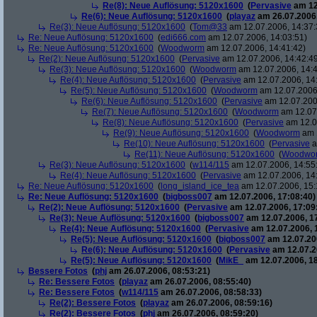
Re(8): Neue Auflösung: 5120x1600
(
Pervasive
am 12
Re(6): Neue Auflösung: 5120x1600
(
playaz
am 26.07.2006,
Re(3): Neue Auflösung: 5120x1600
(
Tom@33
am 12.07.2006, 14:37:
Re: Neue Auflösung: 5120x1600
(
edi666.com
am 12.07.2006, 14:03:51)
Re: Neue Auflösung: 5120x1600
(
Woodworm
am 12.07.2006, 14:41:42)
Re(2): Neue Auflösung: 5120x1600
(
Pervasive
am 12.07.2006, 14:42:4
Re(3): Neue Auflösung: 5120x1600
(
Woodworm
am 12.07.2006, 14:4
Re(4): Neue Auflösung: 5120x1600
(
Pervasive
am 12.07.2006, 14
Re(5): Neue Auflösung: 5120x1600
(
Woodworm
am 12.07.2006,
Re(6): Neue Auflösung: 5120x1600
(
Pervasive
am 12.07.200
Re(7): Neue Auflösung: 5120x1600
(
Woodworm
am 12.07.
Re(8): Neue Auflösung: 5120x1600
(
Pervasive
am 12.0
Re(9): Neue Auflösung: 5120x1600
(
Woodworm
am 1
Re(10): Neue Auflösung: 5120x1600
(
Pervasive
a
Re(11): Neue Auflösung: 5120x1600
(
Woodwo
Re(3): Neue Auflösung: 5120x1600
(
w114/115
am 12.07.2006, 14:55
Re(4): Neue Auflösung: 5120x1600
(
Pervasive
am 12.07.2006, 14
Re: Neue Auflösung: 5120x1600
(
long_island_ice_tea
am 12.07.2006, 15:
Re: Neue Auflösung: 5120x1600
(
bigboss007
am 12.07.2006, 17:08:40)
Re(2): Neue Auflösung: 5120x1600
(
Pervasive
am 12.07.2006, 17:09
Re(3): Neue Auflösung: 5120x1600
(
bigboss007
am 12.07.2006, 1
Re(4): Neue Auflösung: 5120x1600
(
Pervasive
am 12.07.2006, 
Re(5): Neue Auflösung: 5120x1600
(
bigboss007
am 12.07.200
Re(6): Neue Auflösung: 5120x1600
(
Pervasive
am 12.07.2
Re(5): Neue Auflösung: 5120x1600
(
MikE_
am 12.07.2006, 18
Bessere Fotos
(
phj
am 26.07.2006, 08:53:21)
Re: Bessere Fotos
(
playaz
am 26.07.2006, 08:55:40)
Re: Bessere Fotos
(
w114/115
am 26.07.2006, 08:58:33)
Re(2): Bessere Fotos
(
playaz
am 26.07.2006, 08:59:16)
Re(2): Bessere Fotos
(
phj
am 26.07.2006, 08:59:20)