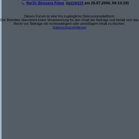
Re(3): Bessere Fotos
(
w114/115
am 26.07.2006, 09:10:29)
Dieses Forum ist eine frei zugängliche Diskussionsplattform.
Der Betreiber übernimmt keine Verantwortung für den Inhalt der Beiträge und behält sich das
Recht vor, Beiträge mit rechtswidrigem oder anstößigem Inhalt zu löschen.
Datenschutzerklärung