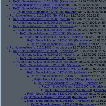
Re(2): Neue Auflösung: 5120x1600
(
Pervasive
am 12.07.2006, 00:58:4
Re: Neue Auflösung: 5120x1600
(
Raucher
am 12.07.2006, 00:18:20)
Re(2): Neue Auflösung: 5120x1600
(
Pervasive
am 12.07.2006, 00:58:5
Re(3): Neue Auflösung: 5120x1600
(
Raucher
am 12.07.2006, 18:1
Re: Neue Auflösung: 5120x1600
(
Tom@33
am 12.07.2006, 06:15:23)
Re(2): Neue Auflösung: 5120x1600
(
seburu
am 12.07.2006, 09:04:56)
Re(3): Neue Auflösung: 5120x1600
(
Tom@33
am 12.07.2006, 14:35:
Re(2): Neue Auflösung: 5120x1600
(
Pervasive
am 12.07.2006, 09:13:0
Re(3): Neue Auflösung: 5120x1600
(
Tom@33
am 12.07.2006, 14:37:
Re(4): Neue Auflösung: 5120x1600
(
Pervasive
am 12.07.2006, 14
Re(5): Neue Auflösung: 5120x1600
(
Tom@33
am 12.07.2006, 1
Re(6): Neue Auflösung: 5120x1600
(
Pervasive
am 12.07.200
Re(7): Neue Auflösung: 5120x1600
(
Tom@33
am 12.07.20
Re: Neue Auflösung: 5120x1600
(
hardbauer
am 12.07.2006, 09:23:50)
Re(2): Neue Auflösung: 5120x1600
(
Pervasive
am 12.07.2006, 09:25:5
Re(3): Neue Auflösung: 5120x1600
(
gibberish
am 12.07.2006, 09:26
Re(4): Neue Auflösung: 5120x1600
(
Marax
am 12.07.2006, 10:12:
Re(3): Neue Auflösung: 5120x1600
(
hardbauer
am 12.07.2006, 09:2
Re(4): Neue Auflösung: 5120x1600
(
Pervasive
am 12.07.2006, 09
Re(5): Neue Auflösung: 5120x1600
(
w114/115
am 12.07.2006, 
Re(6): Neue Auflösung: 5120x1600
(
gibberish
am 12.07.2006
Re(7): Neue Auflösung: 5120x1600
(
Pervasive
am 12.07.2
Re(8): Neue Auflösung: 5120x1600
(
gibberish
am 12.07
Re(9): Neue Auflösung: 5120x1600
(
Pervasive
am 12
Re(10): Neue Auflösung: 5120x1600
(
gibberish
am
Re(11): Neue Auflösung: 5120x1600
(
Pervasiv
Re(6): Neue Auflösung: 5120x1600
(
Pervasive
am 12.07.200
Re(5): Neue Auflösung: 5120x1600
(
hardbauer
am 12.07.2006
Re(6): Neue Auflösung: 5120x1600
(
Pervasive
am 12.07.2
Re(7): Neue Auflösung: 5120x1600
(
hardbauer
am 12.07