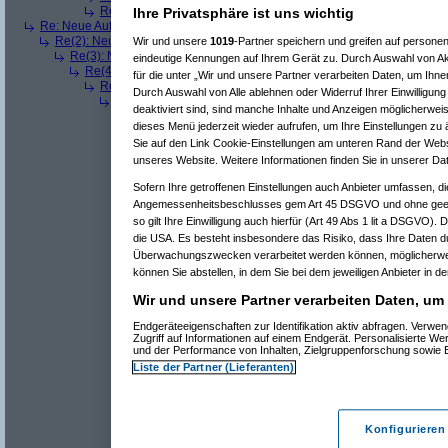
Re(5): Neue Auflösung: 5120x1600
(
dizo
am 11.07.2006, 14:01
Ihre Privatsphäre ist uns wichtig
Re: Neue Auflösung: 5120x1600
(
teleth
am 11.07.2006, 13:49:03)
Re(2): Neue Auflösung: 5120x1600
(
Pervasive
am 11.07.2006, 13:49:18
Wir und unsere
1019
-Partner speichern und greifen auf person
Re(3): Neue Auflösung: 5120x1600
(
teleth
am 11.07.2006, 13:49:42)
eindeutige Kennungen auf Ihrem Gerät zu. Durch Auswahl von Ak
Re(4): Neue Auflösung: 5120x1600
(
Pervasive
am 11.07.2006, 13:
für die unter „Wir und unsere Partner verarbeiten Daten, um Ihne
Re(5): Neue Auflösung: 5120x1600
(
dizo
am 11.07.2006, 13:53
Durch Auswahl von Alle ablehnen oder Widerruf Ihrer Einwilligun
Re(6): Neue Auflösung: 5120x1600
(
Pervasive
am 11.07.2006
deaktiviert sind, sind manche Inhalte und Anzeigen möglicherweis
Re(7): Neue Auflösung: 5120x1600
(
dizo
am 11.07.2006, 
dieses Menü jederzeit wieder aufrufen, um Ihre Einstellungen zu 
Re(8): Neue Auflösung: 5120x1600
(
Pervasive
am 11.0
Sie auf den Link Cookie-Einstellungen am unteren Rand der Websei
Re(9): Neue Auflösung: 5120x1600
(
dizo
am 11.07.2
Re(10): Neue Auflösung: 5120x1600
(
Pervasive
a
unseres Website. Weitere Informationen finden Sie in unserer Da
^
Forum
Hardware-Allgemein
#
3519682
Sofern Ihre getroffenen Einstellungen auch Anbieter umfassen, di
Re(11): Neue Auflösung: 5120x1600
Angemessenheitsbeschlusses gem Art 45 DSGVO und ohne geeig
so gilt Ihre Einwilligung auch hierfür (Art 49 Abs 1 lit a DSGVO). 
Und wieso dann Trackball? Des is ja eigentlich 
die USA. Es besteht insbesondere das Risiko, dass Ihre Daten d
Überwachungszwecken verarbeitet werden können, möglicherwei
können Sie abstellen, in dem Sie bei dem jeweiligen Anbieter in de
Wir und unsere Partner verarbeiten Daten, um
Endgeräteeigenschaften zur Identifikation aktiv abfragen. Verw
Zugriff auf Informationen auf einem Endgerät. Personalisierte W
und der Performance von Inhalten, Zielgruppenforschung sowie
Liste der Partner (Lieferanten)
Konfigurieren