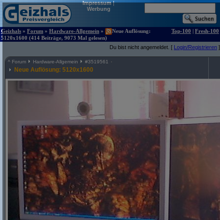
Impressum
|
Werbung
Geizhals
»
Forum
»
Hardware-Allgemein
»
Neue Auflösung:
Top-100
|
Fresh-100
5120x1600 (414 Beiträge, 9073 Mal gelesen)
Du bist nicht angemeldet. [
Login/Registrieren
]
^
Forum
Hardware-Allgemein
#
3519561
Neue Auflösung: 5120x1600