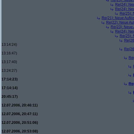
Re(23): Neue
Re(24): Ne
Re(24): Ne
Re(25):
Re(21): Neue Aufl
Re(22): Neue Au
Re(23): Neue
Re(24): Ne
Re(25):
Re(26
13:14:24)
Re(26
13:16:47)
Re
13:17:40)
13:24:27)
17:14:23)
Re
17:14:14)
20:45:17)
12.07.2006, 20:46:11)
12.07.2006, 20:47:11)
12.07.2006, 20:51:06)
12.07.2006, 20:53:08)