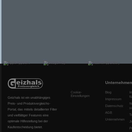
Unternehme
Cookie-
Blog
I
Einstellungen
f
Geizhals ist ein unabhängiges
Impressum
Preis- und Produktvergleichs-
W
Datenschutz
s
Portal, das mittels detaillierter Filter
AGB
T
und vielfältiger Features eine
Unternehmen
optimale Hilfestellung bei der
J
Kaufentscheidung bietet.
P