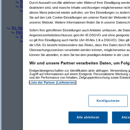
Re(3): Neue Auflösung: 5120x1600
(
dizo
am 11.07.2006, 13:58:27)
Durch Auswahl von Alle ablehnen oder Widerruf Ihrer Einwilligung werde
Re(3): Neue Auflösung: 5120x1600
(
Pervasive
am 11.07.2006, 13:58
deaktiviert sind, sind manche Inhalte und Anzeigen möglicherweise nicht
Re(4): Neue Auflösung: 5120x1600
(
phj
am 11.07.2006, 13:59:44)
dieses Menü jederzeit wieder aufrufen, um Ihre Einstellungen zu ändern 
Re(5): Neue Auflösung: 5120x1600
(
teleth
am 11.07.2006, 14:0
Sie auf den Link Cookie-Einstellungen am unteren Rand der Webseite kli
Re(5): Neue Auflösung: 5120x1600
(
Pervasive
am 11.07.2006, 
unseres Website. Weitere Informationen finden Sie in unserer Datensch
Re(5): Neue Auflösung: 5120x1600
(
dizo
am 11.07.2006, 14:01
Re: Neue Auflösung: 5120x1600
(
teleth
am 11.07.2006, 13:49:03)
Sofern Ihre getroffenen Einstellungen auch Anbieter umfassen, die Daten
Re(2): Neue Auflösung: 5120x1600
(
Pervasive
am 11.07.2006, 13:49:18
Angemessenheitsbeschlusses gem Art 45 DSGVO und ohne geeignete G
Re(3): Neue Auflösung: 5120x1600
(
teleth
am 11.07.2006, 13:49:42)
so gilt Ihre Einwilligung auch hierfür (Art 49 Abs 1 lit a DSGVO). Dies gi
Re(4): Neue Auflösung: 5120x1600
(
Pervasive
am 11.07.2006, 13:
Re(5): Neue Auflösung: 5120x1600
(
dizo
am 11.07.2006, 13:53
die USA. Es besteht insbesondere das Risiko, dass Ihre Daten durch B
Re(6): Neue Auflösung: 5120x1600
(
Pervasive
am 11.07.2006
Überwachungszwecken verarbeitet werden können, möglicherweise auc
Re(7): Neue Auflösung: 5120x1600
(
dizo
am 11.07.2006, 
können Sie abstellen, in dem Sie bei dem jeweiligen Anbieter in der Liste
Re(8): Neue Auflösung: 5120x1600
(
Pervasive
am 11.0
Re(9): Neue Auflösung: 5120x1600
(
dizo
am 11.07.2
Wir und unsere Partner verarbeiten Daten, um Folg
Re(10): Neue Auflösung: 5120x1600
(
Pervasive
a
Endgeräteeigenschaften zur Identifikation aktiv abfragen. Verwendung 
Re(11): Neue Auflösung: 5120x1600
(
dizo
am 1
Zugriff auf Informationen auf einem Endgerät. Personalisierte Werbung
Re(12): Neue Auflösung: 5120x1600
(
phj
am
und der Performance von Inhalten, Zielgruppenforschung sowie Entwic
Re(13): Neue Auflösung: 5120x1600
(
diz
Liste der Partner (Lieferanten)
Re(14): Neue Auflösung: 5120x1600
(
Re(12): Neue Auflösung: 5120x1600
(
Perva
Re(13): Neue Auflösung: 5120x1600
(
diz
Re(14): Neue Auflösung: 5120x1600
(
Konfigurieren
Re(15): Neue Auflösung: 5120x160
Re(16): Neue Auflösung: 5120x1
Re(17): Neue Auflösung: 512
Re(18): Neue Auflösung: 5
Alle ablehnen
Akze
Re(19): Neue Auflösung
Re(5): Neue Auflösung: 5120x1600
(
teleth
am 11.07.2006, 13:5
Re(6): Neue Auflösung: 5120x1600
(
Pervasive
am 11.07.2006