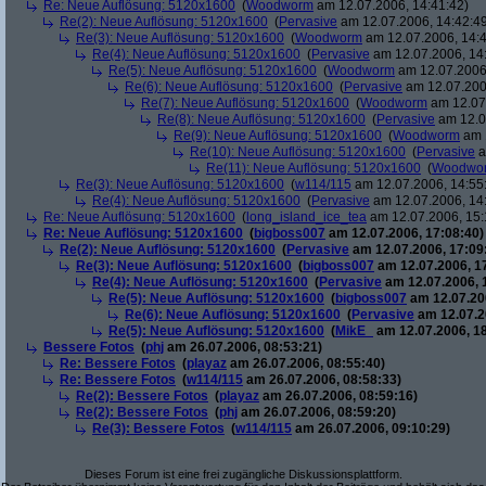
Re: Neue Auflösung: 5120x1600
(
Woodworm
am 12.07.2006, 14:41:42)
Re(2): Neue Auflösung: 5120x1600
(
Pervasive
am 12.07.2006, 14:42:4
Re(3): Neue Auflösung: 5120x1600
(
Woodworm
am 12.07.2006, 14:4
Re(4): Neue Auflösung: 5120x1600
(
Pervasive
am 12.07.2006, 14
Re(5): Neue Auflösung: 5120x1600
(
Woodworm
am 12.07.2006,
Re(6): Neue Auflösung: 5120x1600
(
Pervasive
am 12.07.200
Re(7): Neue Auflösung: 5120x1600
(
Woodworm
am 12.07.
Re(8): Neue Auflösung: 5120x1600
(
Pervasive
am 12.0
Re(9): Neue Auflösung: 5120x1600
(
Woodworm
am 1
Re(10): Neue Auflösung: 5120x1600
(
Pervasive
a
Re(11): Neue Auflösung: 5120x1600
(
Woodwo
Re(3): Neue Auflösung: 5120x1600
(
w114/115
am 12.07.2006, 14:55
Re(4): Neue Auflösung: 5120x1600
(
Pervasive
am 12.07.2006, 14
Re: Neue Auflösung: 5120x1600
(
long_island_ice_tea
am 12.07.2006, 15:
Re: Neue Auflösung: 5120x1600
(
bigboss007
am 12.07.2006, 17:08:40)
Re(2): Neue Auflösung: 5120x1600
(
Pervasive
am 12.07.2006, 17:09
Re(3): Neue Auflösung: 5120x1600
(
bigboss007
am 12.07.2006, 1
Re(4): Neue Auflösung: 5120x1600
(
Pervasive
am 12.07.2006, 
Re(5): Neue Auflösung: 5120x1600
(
bigboss007
am 12.07.200
Re(6): Neue Auflösung: 5120x1600
(
Pervasive
am 12.07.2
Re(5): Neue Auflösung: 5120x1600
(
MikE_
am 12.07.2006, 18
Bessere Fotos
(
phj
am 26.07.2006, 08:53:21)
Re: Bessere Fotos
(
playaz
am 26.07.2006, 08:55:40)
Re: Bessere Fotos
(
w114/115
am 26.07.2006, 08:58:33)
Re(2): Bessere Fotos
(
playaz
am 26.07.2006, 08:59:16)
Re(2): Bessere Fotos
(
phj
am 26.07.2006, 08:59:20)
Re(3): Bessere Fotos
(
w114/115
am 26.07.2006, 09:10:29)
Dieses Forum ist eine frei zugängliche Diskussionsplattform.