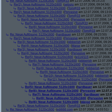
Re: Neue Auflösung: 5120x1600
(
Tom@33
am 12.07.2006, 06:15:23)
Re(2): Neue Auflösung: 5120x1600
(
seburu
am 12.07.2006, 09:04:56)
Re(3): Neue Auflösung: 5120x1600
(
Tom@33
am 12.07.2006, 14:35:
Re(2): Neue Auflösung: 5120x1600
(
Pervasive
am 12.07.2006, 09:13:0
Re(3): Neue Auflösung: 5120x1600
(
Tom@33
am 12.07.2006, 14:37:
Re(4): Neue Auflösung: 5120x1600
(
Pervasive
am 12.07.2006, 14
Re(5): Neue Auflösung: 5120x1600
(
Tom@33
am 12.07.2006, 1
Re(6): Neue Auflösung: 5120x1600
(
Pervasive
am 12.07.200
Re(7): Neue Auflösung: 5120x1600
(
Tom@33
am 12.07.20
Re: Neue Auflösung: 5120x1600
(
hardbauer
am 12.07.2006, 09:23:50)
Re(2): Neue Auflösung: 5120x1600
(
Pervasive
am 12.07.2006, 09:25:5
Re(3): Neue Auflösung: 5120x1600
(
gibberish
am 12.07.2006, 09:26
Re(4): Neue Auflösung: 5120x1600
(
Marax
am 12.07.2006, 10:12:
Re(3): Neue Auflösung: 5120x1600
(
hardbauer
am 12.07.2006, 09:2
Re(4): Neue Auflösung: 5120x1600
(
Pervasive
am 12.07.2006, 09
Re(5): Neue Auflösung: 5120x1600
(
w114/115
am 12.07.2006, 
Re(6): Neue Auflösung: 5120x1600
(
gibberish
am 12.07.2006
Re(7): Neue Auflösung: 5120x1600
(
Pervasive
am 12.07.2
Re(8): Neue Auflösung: 5120x1600
(
gibberish
am 12.07
Re(9): Neue Auflösung: 5120x1600
(
Pervasive
am 12
Re(10): Neue Auflösung: 5120x1600
(
gibberish
am
Re(11): Neue Auflösung: 5120x1600
(
Pervasiv
Re(6): Neue Auflösung: 5120x1600
(
Pervasive
am 12.07.200
Re(5): Neue Auflösung: 5120x1600
(
hardbauer
am 12.07.2006
Re(6): Neue Auflösung: 5120x1600
(
Pervasive
am 12.07.2
Re(7): Neue Auflösung: 5120x1600
(
hardbauer
am 12.07
Re(8): Neue Auflösung: 5120x1600
(
Pervasive
am 12
Re(6): Neue Auflösung: 5120x1600
(
playaz
am 26.07.2006,
Re(3): Neue Auflösung: 5120x1600
(
Tom@33
am 12.07.2006, 14:37:
Re: Neue Auflösung: 5120x1600
(
edi666.com
am 12.07.2006, 14:03:51)