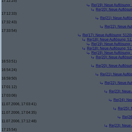
17:12:25)
Re(19): Neue Auflösung
Re(20): Neue Auflösu
17:12:33)
Re(21): Neue Aufl
17:32:43)
Re(22): Neue Au
17:33:54)
Re(17): Neue Auflösung: 512
Re(18): Neue Auflösung: 5
Re(19): Neue Auflösung
Re(18): Neue Auflösung: 5
Re(19): Neue Auflösung
Re(20): Neue Auflösu
16:53:51)
Re(20): Neue Auflösu
16:54:24)
Re(21): Neue Aufl
16:59:50)
Re(22): Neue Au
17:01:12)
Re(23): Neue
17:03:06)
Re(24): Ne
11.07.2006, 17:03:41)
Re(25):
11.07.2006, 17:04:35)
Re(26
11.07.2006, 17:12:48)
Re(23): Neue
17:15:54)