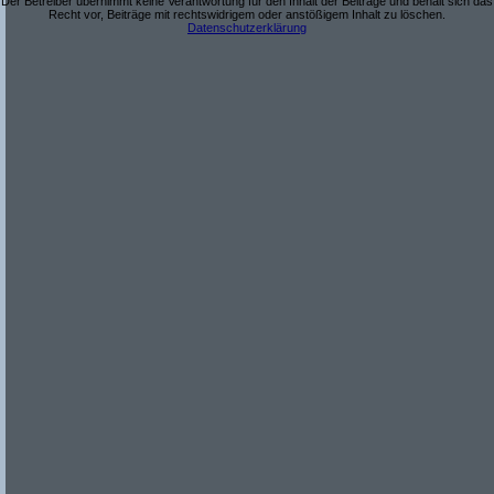
Der Betreiber übernimmt keine Verantwortung für den Inhalt der Beiträge und behält sich das
Recht vor, Beiträge mit rechtswidrigem oder anstößigem Inhalt zu löschen.
Datenschutzerklärung