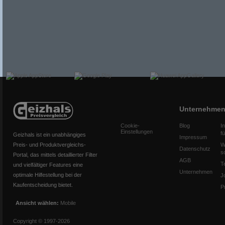
Unternehme
Cookie-
Blog
I
Einstellungen
f
Geizhals ist ein unabhängiges
Impressum
Preis- und Produktvergleichs-
W
Datenschutz
s
Portal, das mittels detaillierter Filter
AGB
T
und vielfältiger Features eine
Unternehmen
optimale Hilfestellung bei der
J
Kaufentscheidung bietet.
P
Ansicht wählen:
Mobile
Copyright © 1997-2026