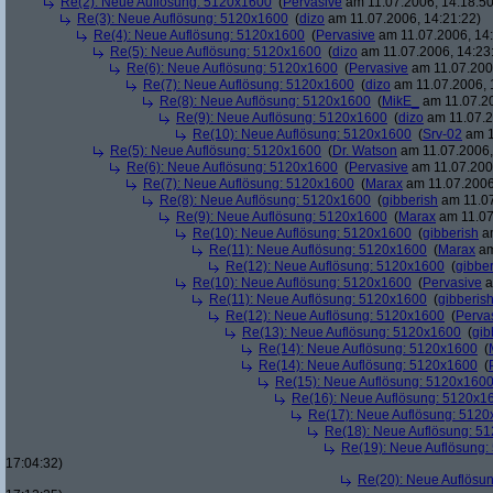
Re(2): Neue Auflösung: 5120x1600
(
Pervasive
am 11.07.2006, 14:18:50
Re(3): Neue Auflösung: 5120x1600
(
dizo
am 11.07.2006, 14:21:22)
Re(4): Neue Auflösung: 5120x1600
(
Pervasive
am 11.07.2006, 14:
Re(5): Neue Auflösung: 5120x1600
(
dizo
am 11.07.2006, 14:23
Re(6): Neue Auflösung: 5120x1600
(
Pervasive
am 11.07.2006
Re(7): Neue Auflösung: 5120x1600
(
dizo
am 11.07.2006, 
Re(8): Neue Auflösung: 5120x1600
(
MikE_
am 11.07.20
Re(9): Neue Auflösung: 5120x1600
(
dizo
am 11.07.2
Re(10): Neue Auflösung: 5120x1600
(
Srv-02
am 1
Re(5): Neue Auflösung: 5120x1600
(
Dr. Watson
am 11.07.2006,
Re(6): Neue Auflösung: 5120x1600
(
Pervasive
am 11.07.2006
Re(7): Neue Auflösung: 5120x1600
(
Marax
am 11.07.2006
Re(8): Neue Auflösung: 5120x1600
(
gibberish
am 11.07
Re(9): Neue Auflösung: 5120x1600
(
Marax
am 11.07
Re(10): Neue Auflösung: 5120x1600
(
gibberish
am
Re(11): Neue Auflösung: 5120x1600
(
Marax
am
Re(12): Neue Auflösung: 5120x1600
(
gibber
Re(10): Neue Auflösung: 5120x1600
(
Pervasive
a
Re(11): Neue Auflösung: 5120x1600
(
gibberis
Re(12): Neue Auflösung: 5120x1600
(
Perva
Re(13): Neue Auflösung: 5120x1600
(
gib
Re(14): Neue Auflösung: 5120x1600
(
Re(14): Neue Auflösung: 5120x1600
(
Re(15): Neue Auflösung: 5120x160
Re(16): Neue Auflösung: 5120x1
Re(17): Neue Auflösung: 512
Re(18): Neue Auflösung: 5
Re(19): Neue Auflösung
17:04:32)
Re(20): Neue Auflösu