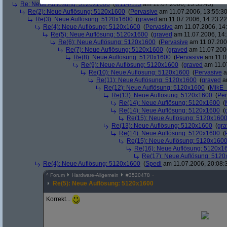
Re: Neue Auflösung: 5120x1600
(
w114/115
am 11.07.2006, 13:53:45)
Re(2): Neue Auflösung: 5120x1600
(
Pervasive
am 11.07.2006, 13:55:30
Re(3): Neue Auflösung: 5120x1600
(
graved
am 11.07.2006, 14:23:22
Re(4): Neue Auflösung: 5120x1600
(
Pervasive
am 11.07.2006, 14:
Re(5): Neue Auflösung: 5120x1600
(
graved
am 11.07.2006, 14:
Re(6): Neue Auflösung: 5120x1600
(
Pervasive
am 11.07.2006
Re(7): Neue Auflösung: 5120x1600
(
graved
am 11.07.2006
Re(8): Neue Auflösung: 5120x1600
(
Pervasive
am 11.0
Re(9): Neue Auflösung: 5120x1600
(
graved
am 11.07
Re(10): Neue Auflösung: 5120x1600
(
Pervasive
a
Re(11): Neue Auflösung: 5120x1600
(
graved
am
Re(12): Neue Auflösung: 5120x1600
(
MikE_
Re(13): Neue Auflösung: 5120x1600
(
Per
Re(14): Neue Auflösung: 5120x1600
(
Re(14): Neue Auflösung: 5120x1600
(
Re(15): Neue Auflösung: 5120x160
Re(13): Neue Auflösung: 5120x1600
(
gra
Re(14): Neue Auflösung: 5120x1600
(
Re(15): Neue Auflösung: 5120x160
Re(16): Neue Auflösung: 5120x1
Re(17): Neue Auflösung: 512
Re(4): Neue Auflösung: 5120x1600
(
Spedi
am 11.07.2006, 20:08:
^
Forum
Hardware-Allgemein
#
3520478
Re(5): Neue Auflösung: 5120x1600
Korrekt...