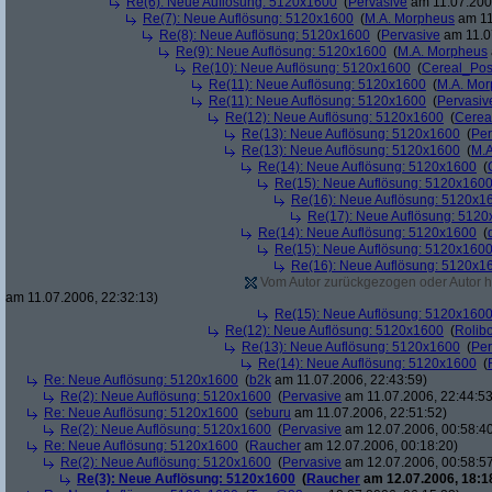
Re(6): Neue Auflösung: 5120x1600
(
Pervasive
am 11.07.2006
Re(7): Neue Auflösung: 5120x1600
(
M.A. Morpheus
am 11
Re(8): Neue Auflösung: 5120x1600
(
Pervasive
am 11.0
Re(9): Neue Auflösung: 5120x1600
(
M.A. Morpheus
Re(10): Neue Auflösung: 5120x1600
(
Cereal_Pos
Re(11): Neue Auflösung: 5120x1600
(
M.A. Mo
Re(11): Neue Auflösung: 5120x1600
(
Pervasiv
Re(12): Neue Auflösung: 5120x1600
(
Cerea
Re(13): Neue Auflösung: 5120x1600
(
Per
Re(13): Neue Auflösung: 5120x1600
(
M.A
Re(14): Neue Auflösung: 5120x1600
(
Re(15): Neue Auflösung: 5120x160
Re(16): Neue Auflösung: 5120x1
Re(17): Neue Auflösung: 512
Re(14): Neue Auflösung: 5120x1600
(
Re(15): Neue Auflösung: 5120x160
Re(16): Neue Auflösung: 5120x1
Vom Autor zurückgezogen oder Autor hat
am 11.07.2006, 22:32:13)
Re(15): Neue Auflösung: 5120x160
Re(12): Neue Auflösung: 5120x1600
(
Rolibo
Re(13): Neue Auflösung: 5120x1600
(
Per
Re(14): Neue Auflösung: 5120x1600
(
Re: Neue Auflösung: 5120x1600
(
b2k
am 11.07.2006, 22:43:59)
Re(2): Neue Auflösung: 5120x1600
(
Pervasive
am 11.07.2006, 22:44:53
Re: Neue Auflösung: 5120x1600
(
seburu
am 11.07.2006, 22:51:52)
Re(2): Neue Auflösung: 5120x1600
(
Pervasive
am 12.07.2006, 00:58:4
Re: Neue Auflösung: 5120x1600
(
Raucher
am 12.07.2006, 00:18:20)
Re(2): Neue Auflösung: 5120x1600
(
Pervasive
am 12.07.2006, 00:58:5
Re(3): Neue Auflösung: 5120x1600
(
Raucher
am 12.07.2006, 18:1