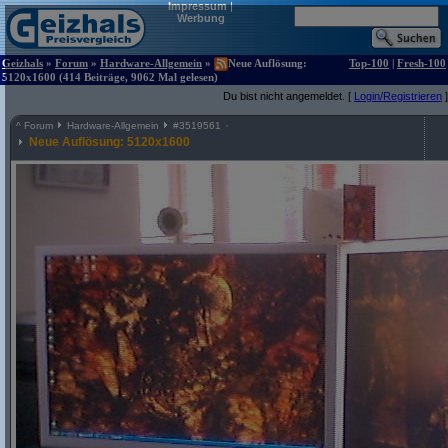
Impressum
|
Werbung
Geizhals
»
Forum
»
Hardware-Allgemein
»
Neue Auflösung:
Top-100
|
Fresh-100
5120x1600 (414 Beiträge, 9062 Mal gelesen)
Du bist nicht angemeldet. [
Login/Registrieren
]
^
Forum
Hardware-Allgemein
#
3519561
Neue Auflösung: 5120x1600