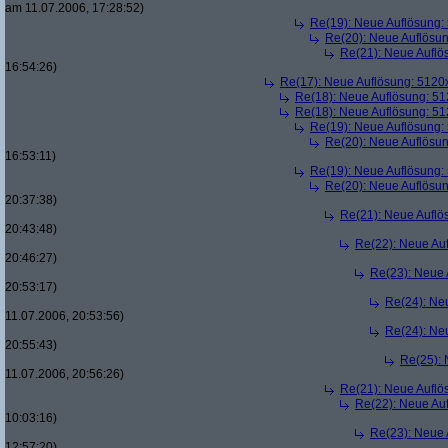
am 11.07.2006, 17:28:52)
Re(19): Neue Auflösung
Re(20): Neue Auflösu
Re(21): Neue Aufl
16:54:26)
Re(17): Neue Auflösung: 512
Re(18): Neue Auflösung: 5
Re(18): Neue Auflösung: 5
Re(19): Neue Auflösung
Re(20): Neue Auflösu
16:53:11)
Re(19): Neue Auflösung
Re(20): Neue Auflösu
20:37:38)
Re(21): Neue Aufl
20:43:48)
Re(22): Neue Au
20:46:27)
Re(23): Neue
20:53:17)
Re(24): Ne
11.07.2006, 20:53:56)
Re(24): Ne
20:55:43)
Re(25):
11.07.2006, 20:56:26)
Re(21): Neue Aufl
Re(22): Neue Au
10:03:16)
Re(23): Neue
12:57:20)