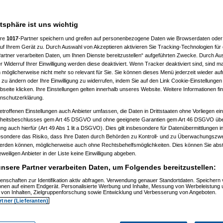
atsphäre ist uns wichtig
ere
1017
-Partner speichern und greifen auf personenbezogene Daten wie Browserdaten oder 
f Ihrem Gerät zu. Durch Auswahl von Akzeptieren aktivieren Sie Tracking-Technologien für d
artner verarbeiten Daten, um Ihnen Dienste bereitzustellen“ aufgeführten Zwecke. Durch Aus
 Widerruf Ihrer Einwilligung werden diese deaktiviert. Wenn Tracker deaktiviert sind, sind m
 möglicherweise nicht mehr so relevant für Sie. Sie können dieses Menü jederzeit wieder auf
 zu ändern oder Ihre Einwilligung zu widerrufen, indem Sie auf den Link Cookie-Einstellunge
eite klicken. Ihre Einstellungen gelten innerhalb unseres Website. Weitere Informationen fin
nschutzerklärung.
etroffenen Einstellungen auch Anbieter umfassen, die Daten in Drittstaaten ohne Vorliegen ei
itsbeschlusses gem Art 45 DSGVO und ohne geeignete Garantien gem Art 46 DSGVO übermi
gung auch hierfür (Art 49 Abs 1 lit a DSGVO). Dies gilt insbesondere für Datenübermittlungen i
esondere das Risiko, dass Ihre Daten durch Behörden zu Kontroll- und zu Überwachungsz
werden können, möglicherweise auch ohne Rechtsbehelfsmöglichkeiten. Dies können Sie abst
eweiligen Anbieter in der Liste keine Einwilligung abgeben.
nsere Partner verarbeiten Daten, um Folgendes bereitzustellen:
enschaften zur Identifikation aktiv abfragen. Verwendung genauer Standortdaten. Speichern 
)
ionen auf einem Endgerät. Personalisierte Werbung und Inhalte, Messung von Werbeleistung 
)
von Inhalten, Zielgruppenforschung sowie Entwicklung und Verbesserung von Angeboten.
rtner (Lieferanten)
t
(
Nagelfar
am 11.07.2006, 13:41:09)
)
tätigt
(
Nagelfar
am 11.07.2006, 13:42:40)