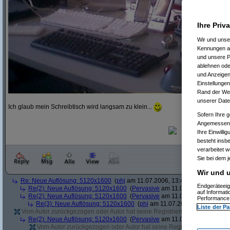
Ihre Priv
Wir und uns
Kennungen au
und unsere P
ablehnen oder
und Anzeigen
Einstellungen
Rand der Webs
unserer Date
Ich glaub mein Schreibtisch wird langsam zu klein...
Sofern Ihre g
Angemessenhe
Ihre Einwilli
besteht insb
verarbeitet 
Sie bei dem j
Wir und u
Re: Neue Auflösung: 5120x1600
(
phj
am 11.07.2006, 13:40:39)
Endgeräteeig
Re(2): Neue Auflösung: 5120x1600
(
Pervasive
am 11.07.2006, 13:41:12
auf Informat
Re(2): Neue Auflösung: 5120x1600
(
Pervasive
am 11.07.2006, 13:51:49
Performance 
Re(3): Neue Auflösung: 5120x1600
(
phj
am 11.07.2006, 13:52:12)
Liste der Pa
Vom Autor zurückgezogen oder Autor hat seine Registrierung nicht bestätig
Re(2): Neue Auflösung: 5120x1600
(
Pervasive
am 11.07.2006, 13:41:43
Vom Autor zurückgezogen oder Autor hat seine Registrierung nicht bes