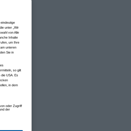
eindeutige
ie unter „Wir
wahl von Alle
anche Inhalte
rufen, um Ihre
n am unteren
den Sie in
nes
tteln, so gilt
n die USA. Es
wecken
ellen, in dem
von oder Zugriff
und der