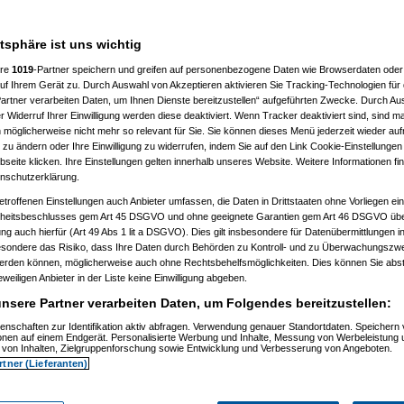
atsphäre ist uns wichtig
ere
1019
-Partner speichern und greifen auf personenbezogene Daten wie Browserdaten oder 
f Ihrem Gerät zu. Durch Auswahl von Akzeptieren aktivieren Sie Tracking-Technologien für d
artner verarbeiten Daten, um Ihnen Dienste bereitzustellen“ aufgeführten Zwecke. Durch Aus
 Widerruf Ihrer Einwilligung werden diese deaktiviert. Wenn Tracker deaktiviert sind, sind m
 möglicherweise nicht mehr so relevant für Sie. Sie können dieses Menü jederzeit wieder auf
 zu ändern oder Ihre Einwilligung zu widerrufen, indem Sie auf den Link Cookie-Einstellunge
eite klicken. Ihre Einstellungen gelten innerhalb unseres Website. Weitere Informationen fin
nschutzerklärung.
etroffenen Einstellungen auch Anbieter umfassen, die Daten in Drittstaaten ohne Vorliegen ei
itsbeschlusses gem Art 45 DSGVO und ohne geeignete Garantien gem Art 46 DSGVO übermi
gung auch hierfür (Art 49 Abs 1 lit a DSGVO). Dies gilt insbesondere für Datenübermittlungen i
esondere das Risiko, dass Ihre Daten durch Behörden zu Kontroll- und zu Überwachungsz
werden können, möglicherweise auch ohne Rechtsbehelfsmöglichkeiten. Dies können Sie abst
eweiligen Anbieter in der Liste keine Einwilligung abgeben.
nsere Partner verarbeiten Daten, um Folgendes bereitzustellen:
enschaften zur Identifikation aktiv abfragen. Verwendung genauer Standortdaten. Speichern 
)
ionen auf einem Endgerät. Personalisierte Werbung und Inhalte, Messung von Werbeleistung 
)
von Inhalten, Zielgruppenforschung sowie Entwicklung und Verbesserung von Angeboten.
rtner (Lieferanten)
t
(
Nagelfar
am 11.07.2006, 13:41:09)
)
tätigt
(
Nagelfar
am 11.07.2006, 13:42:40)