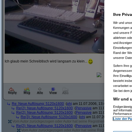
Ihre Priv
Wir und uns
Kennungen au
und unsere P
ablehnen oder
und Anzeigen
Einstellungen
Rand der Webs
unserer Date
Ich glaub mein Schreibtisch wird langsam zu klein...
Sofern Ihre g
Angemessenhe
Ihre Einwilli
besteht insb
verarbeitet 
Sie bei dem j
Wir und u
Re: Neue Auflösung: 5120x1600
(
phj
am 11.07.2006, 13:40:39)
Endgeräteeig
Re(2): Neue Auflösung: 5120x1600
(
Pervasive
am 11.07.2006, 13:41:12
auf Informat
Re(2): Neue Auflösung: 5120x1600
(
Pervasive
am 11.07.2006, 13:51:49
Performance 
Re(3): Neue Auflösung: 5120x1600
(
phj
am 11.07.2006, 13:52:12)
Liste der Pa
Vom Autor zurückgezogen oder Autor hat seine Registrierung nicht bestätig
Re(2): Neue Auflösung: 5120x1600
(
Pervasive
am 11.07.2006, 13:41:43
Vom Autor zurückgezogen oder Autor hat seine Registrierung nicht bes