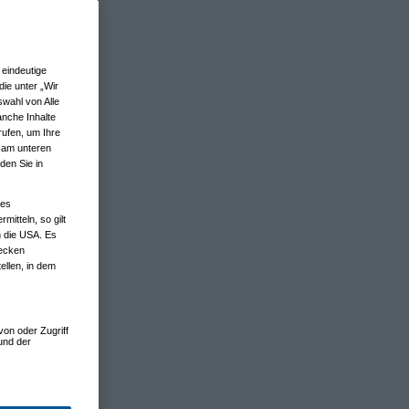
eindeutige
ie unter „Wir
wahl von Alle
anche Inhalte
rufen, um Ihre
n am unteren
den Sie in
nes
tteln, so gilt
n die USA. Es
wecken
ellen, in dem
von oder Zugriff
und der