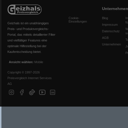
Unternehme
Cookie-
Blog
I
Einstellungen
f
Geizhals ist ein unabhängiges
Impressum
Preis- und Produktvergleichs-
W
Datenschutz
s
Portal, das mittels detaillierter Filter
AGB
T
und vielfältiger Features eine
Unternehmen
optimale Hilfestellung bei der
J
Kaufentscheidung bietet.
P
Ansicht wählen:
Mobile
Copyright © 1997-2026
Preisvergleich Internet Services
AG