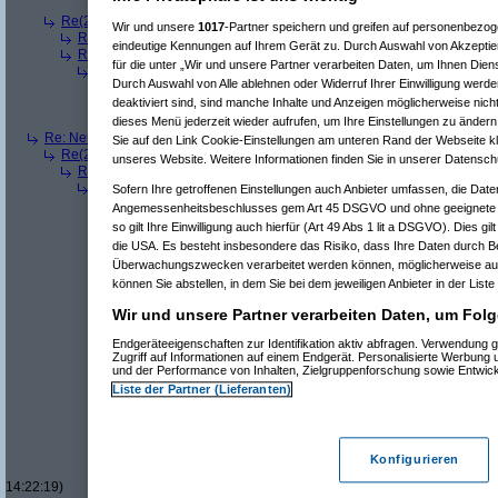
Re(9): Neue Auflösung: 5120x1600
(
fatbox
am 11.07
Re(2): Neue Auflösung: 5120x1600
(
Mr L
am 11.07.2006, 13:57:48)
Wir und unsere
1017
-Partner speichern und greifen auf personenbezo
Re(3): Neue Auflösung: 5120x1600
(
dizo
am 11.07.2006, 13:58:27)
eindeutige Kennungen auf Ihrem Gerät zu. Durch Auswahl von Akzeptier
Re(3): Neue Auflösung: 5120x1600
(
Pervasive
am 11.07.2006, 13:58
für die unter „Wir und unsere Partner verarbeiten Daten, um Ihnen Dien
Re(4): Neue Auflösung: 5120x1600
(
phj
am 11.07.2006, 13:59:44)
Durch Auswahl von Alle ablehnen oder Widerruf Ihrer Einwilligung werde
Re(5): Neue Auflösung: 5120x1600
(
teleth
am 11.07.2006, 14:0
deaktiviert sind, sind manche Inhalte und Anzeigen möglicherweise nicht
Re(5): Neue Auflösung: 5120x1600
(
Pervasive
am 11.07.2006, 
Re(5): Neue Auflösung: 5120x1600
(
dizo
am 11.07.2006, 14:01
dieses Menü jederzeit wieder aufrufen, um Ihre Einstellungen zu ändern 
Re: Neue Auflösung: 5120x1600
(
teleth
am 11.07.2006, 13:49:03)
Sie auf den Link Cookie-Einstellungen am unteren Rand der Webseite kli
Re(2): Neue Auflösung: 5120x1600
(
Pervasive
am 11.07.2006, 13:49:18
unseres Website. Weitere Informationen finden Sie in unserer Datensch
Re(3): Neue Auflösung: 5120x1600
(
teleth
am 11.07.2006, 13:49:42)
Re(4): Neue Auflösung: 5120x1600
(
Pervasive
am 11.07.2006, 13:
Sofern Ihre getroffenen Einstellungen auch Anbieter umfassen, die Daten
Re(5): Neue Auflösung: 5120x1600
(
dizo
am 11.07.2006, 13:53
Angemessenheitsbeschlusses gem Art 45 DSGVO und ohne geeignete G
Re(6): Neue Auflösung: 5120x1600
(
Pervasive
am 11.07.2006
so gilt Ihre Einwilligung auch hierfür (Art 49 Abs 1 lit a DSGVO). Dies gi
Re(7): Neue Auflösung: 5120x1600
(
dizo
am 11.07.2006, 
die USA. Es besteht insbesondere das Risiko, dass Ihre Daten durch B
Re(8): Neue Auflösung: 5120x1600
(
Pervasive
am 11.0
Überwachungszwecken verarbeitet werden können, möglicherweise auc
Re(9): Neue Auflösung: 5120x1600
(
dizo
am 11.07.2
können Sie abstellen, in dem Sie bei dem jeweiligen Anbieter in der Liste
Re(10): Neue Auflösung: 5120x1600
(
Pervasive
a
Re(11): Neue Auflösung: 5120x1600
(
dizo
am 1
Wir und unsere Partner verarbeiten Daten, um Folg
Re(12): Neue Auflösung: 5120x1600
(
phj
am
Re(13): Neue Auflösung: 5120x1600
(
diz
Endgeräteeigenschaften zur Identifikation aktiv abfragen. Verwendung 
Re(14): Neue Auflösung: 5120x1600
(
Zugriff auf Informationen auf einem Endgerät. Personalisierte Werbung
Re(12): Neue Auflösung: 5120x1600
(
Perva
und der Performance von Inhalten, Zielgruppenforschung sowie Entwic
Re(13): Neue Auflösung: 5120x1600
(
diz
Liste der Partner (Lieferanten)
Re(14): Neue Auflösung: 5120x1600
(
Re(15): Neue Auflösung: 5120x160
Re(16): Neue Auflösung: 5120x1
Re(17): Neue Auflösung: 512
Konfigurieren
Re(18): Neue Auflösung: 5
14:22:19)