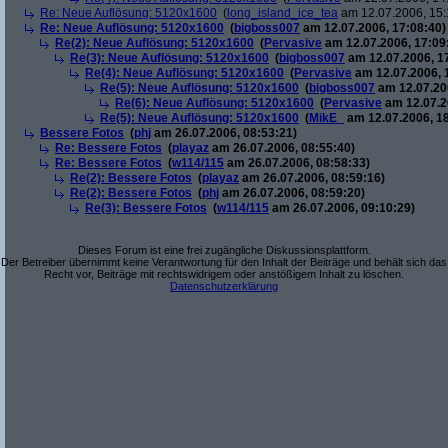
Re: Neue Auflösung: 5120x1600
(
long_island_ice_tea
am 12.07.2006, 15:
Re: Neue Auflösung: 5120x1600
(
bigboss007
am 12.07.2006, 17:08:40)
Re(2): Neue Auflösung: 5120x1600
(
Pervasive
am 12.07.2006, 17:09
Re(3): Neue Auflösung: 5120x1600
(
bigboss007
am 12.07.2006, 1
Re(4): Neue Auflösung: 5120x1600
(
Pervasive
am 12.07.2006, 
Re(5): Neue Auflösung: 5120x1600
(
bigboss007
am 12.07.200
Re(6): Neue Auflösung: 5120x1600
(
Pervasive
am 12.07.2
Re(5): Neue Auflösung: 5120x1600
(
MikE_
am 12.07.2006, 18
Bessere Fotos
(
phj
am 26.07.2006, 08:53:21)
Re: Bessere Fotos
(
playaz
am 26.07.2006, 08:55:40)
Re: Bessere Fotos
(
w114/115
am 26.07.2006, 08:58:33)
Re(2): Bessere Fotos
(
playaz
am 26.07.2006, 08:59:16)
Re(2): Bessere Fotos
(
phj
am 26.07.2006, 08:59:20)
Re(3): Bessere Fotos
(
w114/115
am 26.07.2006, 09:10:29)
Dieses Forum ist eine frei zugängliche Diskussionsplattform.
Der Betreiber übernimmt keine Verantwortung für den Inhalt der Beiträge und behält sich das
Recht vor, Beiträge mit rechtswidrigem oder anstößigem Inhalt zu löschen.
Datenschutzerklärung