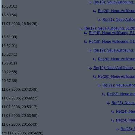
Re(19): Neue Auflösung
16:53:31)
Re(20): Neue Auflösu
16:53:54)
Re(21): Neue Aufl
11.07.2006, 16:54:26)
Re(17): Neue Auflösung: 512
Re(18): Neue Auflösung: 5
16:51:09)
Re(18): Neue Auflösung: 5
16:52:01)
Re(19): Neue Auflösung
16:52:41)
Re(20): Neue Auflösu
16:53:11)
Re(19): Neue Auflösung
20:22:55)
Re(20): Neue Auflösu
20:37:38)
Re(21): Neue Aufl
11.07.2006, 20:43:48)
Re(22): Neue Au
11.07.2006, 20:46:27)
Re(23): Neue
11.07.2006, 20:53:17)
Re(24): Ne
11.07.2006, 20:53:56)
Re(24): Ne
11.07.2006, 20:55:43)
Re(25):
am 11.07.2006, 20:56:26)