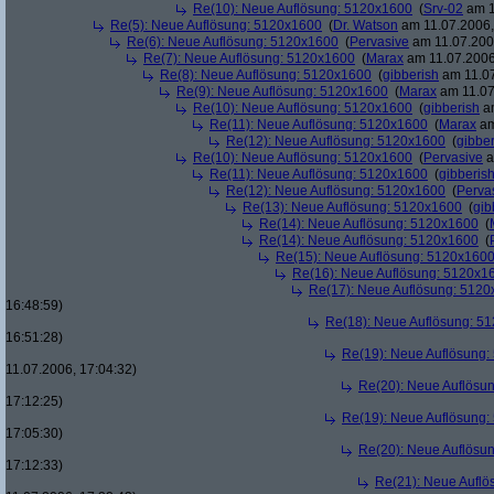
Re(10): Neue Auflösung: 5120x1600
(
Srv-02
am 1
Re(5): Neue Auflösung: 5120x1600
(
Dr. Watson
am 11.07.2006,
Re(6): Neue Auflösung: 5120x1600
(
Pervasive
am 11.07.2006
Re(7): Neue Auflösung: 5120x1600
(
Marax
am 11.07.2006
Re(8): Neue Auflösung: 5120x1600
(
gibberish
am 11.07
Re(9): Neue Auflösung: 5120x1600
(
Marax
am 11.07
Re(10): Neue Auflösung: 5120x1600
(
gibberish
am
Re(11): Neue Auflösung: 5120x1600
(
Marax
am
Re(12): Neue Auflösung: 5120x1600
(
gibber
Re(10): Neue Auflösung: 5120x1600
(
Pervasive
a
Re(11): Neue Auflösung: 5120x1600
(
gibberis
Re(12): Neue Auflösung: 5120x1600
(
Perva
Re(13): Neue Auflösung: 5120x1600
(
gib
Re(14): Neue Auflösung: 5120x1600
(
Re(14): Neue Auflösung: 5120x1600
(
Re(15): Neue Auflösung: 5120x160
Re(16): Neue Auflösung: 5120x1
Re(17): Neue Auflösung: 512
16:48:59)
Re(18): Neue Auflösung: 5
16:51:28)
Re(19): Neue Auflösung
11.07.2006, 17:04:32)
Re(20): Neue Auflösu
17:12:25)
Re(19): Neue Auflösung
17:05:30)
Re(20): Neue Auflösu
17:12:33)
Re(21): Neue Aufl