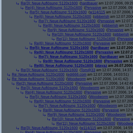
Re(3): Neue Auflösung: 5120x1600
(
hardbauer
am 12.07.2006, 09:2
Re(4): Neue Auflösung: 5120x1600
(
Pervasive
am 12.07.2006, 09
Re(5): Neue Auflösung: 5120x1600
(
w114/115
am 12.07.2006, 
Re(6): Neue Auflösung: 5120x1600
(
gibberish
am 12.07.2006
Re(7): Neue Auflösung: 5120x1600
(
Pervasive
am 12.07.2
Re(8): Neue Auflösung: 5120x1600
(
gibberish
am 12.07
Re(9): Neue Auflösung: 5120x1600
(
Pervasive
am 12
Re(10): Neue Auflösung: 5120x1600
(
gibberish
am
Re(11): Neue Auflösung: 5120x1600
(
Pervasiv
Re(6): Neue Auflösung: 5120x1600
(
Pervasive
am 12.07.200
Re(5): Neue Auflösung: 5120x1600
(
hardbauer
am 12.07.2006
Re(6): Neue Auflösung: 5120x1600
(
Pervasive
am 12.07.2
Re(7): Neue Auflösung: 5120x1600
(
hardbauer
am 12.07
Re(8): Neue Auflösung: 5120x1600
(
Pervasive
am 12
Re(6): Neue Auflösung: 5120x1600
(
playaz
am 26.07.2006,
Re(3): Neue Auflösung: 5120x1600
(
Tom@33
am 12.07.2006, 14:37:
Re: Neue Auflösung: 5120x1600
(
edi666.com
am 12.07.2006, 14:03:51)
Re: Neue Auflösung: 5120x1600
(
Woodworm
am 12.07.2006, 14:41:42)
Re(2): Neue Auflösung: 5120x1600
(
Pervasive
am 12.07.2006, 14:42:4
Re(3): Neue Auflösung: 5120x1600
(
Woodworm
am 12.07.2006, 14:4
Re(4): Neue Auflösung: 5120x1600
(
Pervasive
am 12.07.2006, 14
Re(5): Neue Auflösung: 5120x1600
(
Woodworm
am 12.07.2006,
Re(6): Neue Auflösung: 5120x1600
(
Pervasive
am 12.07.200
Re(7): Neue Auflösung: 5120x1600
(
Woodworm
am 12.07.
Re(8): Neue Auflösung: 5120x1600
(
Pervasive
am 12.0
Re(9): Neue Auflösung: 5120x1600
(
Woodworm
am 1
Re(10): Neue Auflösung: 5120x1600
(
Pervasive
a
Re(11): Neue Auflösung: 5120x1600
(
Woodwo
Re(3): Neue Auflösung: 5120x1600
(
w114/115
am 12.07.2006, 14:55
Re(4): Neue Auflösung: 5120x1600
(
Pervasive
am 12.07.2006, 14