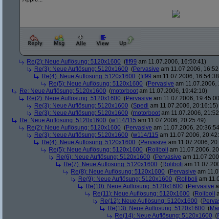
Re(2): Neue Auflösung: 5120x1600
(
fif99
am 11.07.2006, 16:50:41)
Re(3): Neue Auflösung: 5120x1600
(
Pervasive
am 11.07.2006, 16:52
Re(4): Neue Auflösung: 5120x1600
(
fif99
am 11.07.2006, 16:54:38
Re(5): Neue Auflösung: 5120x1600
(
Pervasive
am 11.07.2006, 
Re: Neue Auflösung: 5120x1600
(
motorboot
am 11.07.2006, 19:42:10)
Re(2): Neue Auflösung: 5120x1600
(
Pervasive
am 11.07.2006, 19:45:00
Re(3): Neue Auflösung: 5120x1600
(
Spedi
am 11.07.2006, 20:16:15)
Re(3): Neue Auflösung: 5120x1600
(
motorboot
am 11.07.2006, 21:52
Re: Neue Auflösung: 5120x1600
(
w114/115
am 11.07.2006, 20:25:49)
Re(2): Neue Auflösung: 5120x1600
(
Pervasive
am 11.07.2006, 20:36:54
Re(3): Neue Auflösung: 5120x1600
(
w114/115
am 11.07.2006, 20:42
Re(4): Neue Auflösung: 5120x1600
(
Pervasive
am 11.07.2006, 20:
Re(5): Neue Auflösung: 5120x1600
(
Roliboli
am 11.07.2006, 20
Re(6): Neue Auflösung: 5120x1600
(
Pervasive
am 11.07.2006
Re(7): Neue Auflösung: 5120x1600
(
Roliboli
am 11.07.200
Re(8): Neue Auflösung: 5120x1600
(
Pervasive
am 11.0
Re(9): Neue Auflösung: 5120x1600
(
Roliboli
am 11.0
Re(10): Neue Auflösung: 5120x1600
(
Pervasive
a
Re(11): Neue Auflösung: 5120x1600
(
Roliboli
a
Re(12): Neue Auflösung: 5120x1600
(
Perva
Re(13): Neue Auflösung: 5120x1600
(
Ma
Re(14): Neue Auflösung: 5120x1600
(