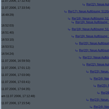
11.07.2006, 17:32:43)
Re(22): Neue Au
11.07.2006, 17:33:54)
Re(17): Neue Auflösung: 512
16:49:29)
Re(18): Neue Auflösung: 5
Re(19): Neue Auflösung
16:52:03)
Re(18): Neue Auflösung: 5
16:51:40)
Re(19): Neue Auflösung
16:53:10)
Re(20): Neue Auflösu
16:53:51)
Re(20): Neue Auflösu
16:54:24)
Re(21): Neue Aufl
11.07.2006, 16:59:50)
Re(22): Neue Au
11.07.2006, 17:01:12)
Re(23): Neue
11.07.2006, 17:03:06)
Re(24): Ne
11.07.2006, 17:03:41)
Re(25):
11.07.2006, 17:04:35)
Re(26
am 11.07.2006, 17:12:48)
Re(23): Neue
11.07.2006, 17:15:54)
Re(24): Ne