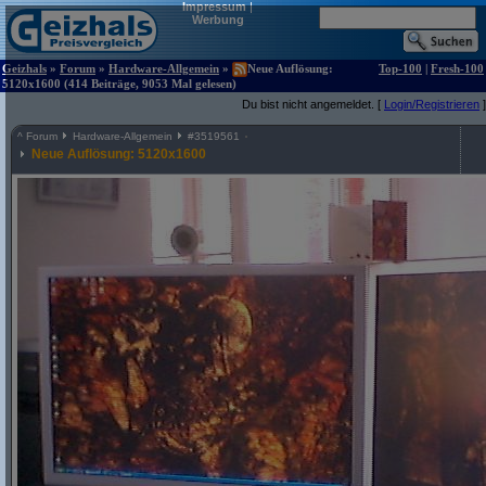
Impressum
|
Werbung
Geizhals
»
Forum
»
Hardware-Allgemein
»
Neue Auflösung:
Top-100
|
Fresh-100
5120x1600 (414 Beiträge, 9053 Mal gelesen)
Du bist nicht angemeldet. [
Login/Registrieren
]
^
Forum
Hardware-Allgemein
#
3519561
Neue Auflösung: 5120x1600