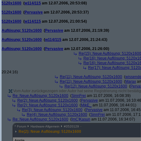
5120x1600
(
w114/115
am 12.07.2006, 20:53:08)
5120x1600
(
Pervasive
am 12.07.2006, 20:53:37)
5120x1600
(
w114/115
am 12.07.2006, 21:00:54)
Auflösung: 5120x1600
(
Pervasive
am 12.07.2006, 21:19:39)
Auflösung: 5120x1600
(
w114/115
am 12.07.2006, 21:24:43)
Auflösung: 5120x1600
(
Pervasive
am 12.07.2006, 21:26:00)
Re(15): Neue Auflösung: 5120x160
Re(16): Neue Auflösung: 5120x1
Re(16): Neue Auflösung: 5120x1
Re(17): Neue Auflösung: 512
20:24:16)
Re(11): Neue Auflösung: 5120x1600
(
wissende
Re(11): Neue Auflösung: 5120x1600
(
Marax
am
Re(12): Neue Auflösung: 5120x1600
(
Perva
Vom Autor zurückgezogen oder Autor hat seine Registrierung nicht bestätig
Re: Neue Auflösung: 5120x1600
(
SinnFrei
am 11.07.2006, 16:08:39)
Re(2): Neue Auflösung: 5120x1600
(
Pervasive
am 11.07.2006, 16:10:46
Re(2): Neue Auflösung: 5120x1600
(
MikE_
am 11.07.2006, 16:44:01)
Re(3): Neue Auflösung: 5120x1600
(
Pervasive
am 11.07.2006, 16:45
Re(4): Neue Auflösung: 5120x1600
(
SinnFrei
am 11.07.2006, 17:1
Re: Neue Auflösung: 5120x1600
(
[mC]Kasun
am 11.07.2006, 16:34:07)
^
Forum
Hardware-Allgemein
#
3520129
Re(2): Neue Auflösung: 5120x1600
Apple...