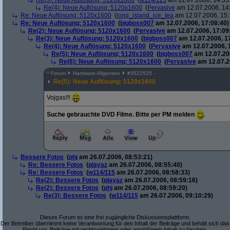
Re(3): Neue Auflösung: 5120x1600
(
w114/115
am 12.07.2006, 14:55
Re(4): Neue Auflösung: 5120x1600
(
Pervasive
am 12.07.2006, 14
Re: Neue Auflösung: 5120x1600
(
long_island_ice_tea
am 12.07.2006, 15:
Re: Neue Auflösung: 5120x1600
(
bigboss007
am 12.07.2006, 17:08:40)
Re(2): Neue Auflösung: 5120x1600
(
Pervasive
am 12.07.2006, 17:09
Re(3): Neue Auflösung: 5120x1600
(
bigboss007
am 12.07.2006, 1
Re(4): Neue Auflösung: 5120x1600
(
Pervasive
am 12.07.2006, 
Re(5): Neue Auflösung: 5120x1600
(
bigboss007
am 12.07.200
Re(6): Neue Auflösung: 5120x1600
(
Pervasive
am 12.07.2
^
Forum
Hardware-Allgemein
#
3522525
Re(5): Neue Auflösung: 5120x1600
Vojgas!!!
Suche gebrauchte DVD Filme. Bitte per PM melden
Bessere Fotos
(
phj
am 26.07.2006, 08:53:21)
Re: Bessere Fotos
(
playaz
am 26.07.2006, 08:55:40)
Re: Bessere Fotos
(
w114/115
am 26.07.2006, 08:58:33)
Re(2): Bessere Fotos
(
playaz
am 26.07.2006, 08:59:16)
Re(2): Bessere Fotos
(
phj
am 26.07.2006, 08:59:20)
Re(3): Bessere Fotos
(
w114/115
am 26.07.2006, 09:10:29)
Dieses Forum ist eine frei zugängliche Diskussionsplattform.
Der Betreiber übernimmt keine Verantwortung für den Inhalt der Beiträge und behält sich das
Recht vor, Beiträge mit rechtswidrigem oder anstößigem Inhalt zu löschen.