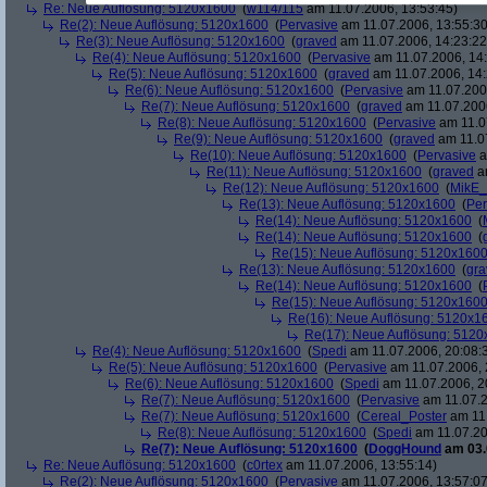
Re: Neue Auflösung: 5120x1600
(
w114/115
am 11.07.2006, 13:53:45)
Re(2): Neue Auflösung: 5120x1600
(
Pervasive
am 11.07.2006, 13:55:30
Re(3): Neue Auflösung: 5120x1600
(
graved
am 11.07.2006, 14:23:22
Re(4): Neue Auflösung: 5120x1600
(
Pervasive
am 11.07.2006, 14:
Re(5): Neue Auflösung: 5120x1600
(
graved
am 11.07.2006, 14:
Re(6): Neue Auflösung: 5120x1600
(
Pervasive
am 11.07.2006
Re(7): Neue Auflösung: 5120x1600
(
graved
am 11.07.2006
Re(8): Neue Auflösung: 5120x1600
(
Pervasive
am 11.0
Re(9): Neue Auflösung: 5120x1600
(
graved
am 11.07
Re(10): Neue Auflösung: 5120x1600
(
Pervasive
a
Re(11): Neue Auflösung: 5120x1600
(
graved
am
Re(12): Neue Auflösung: 5120x1600
(
MikE_
Re(13): Neue Auflösung: 5120x1600
(
Per
Re(14): Neue Auflösung: 5120x1600
(
Re(14): Neue Auflösung: 5120x1600
(
Re(15): Neue Auflösung: 5120x160
Re(13): Neue Auflösung: 5120x1600
(
gra
Re(14): Neue Auflösung: 5120x1600
(
Re(15): Neue Auflösung: 5120x160
Re(16): Neue Auflösung: 5120x1
Re(17): Neue Auflösung: 512
Re(4): Neue Auflösung: 5120x1600
(
Spedi
am 11.07.2006, 20:08:
Re(5): Neue Auflösung: 5120x1600
(
Pervasive
am 11.07.2006, 
Re(6): Neue Auflösung: 5120x1600
(
Spedi
am 11.07.2006, 2
Re(7): Neue Auflösung: 5120x1600
(
Pervasive
am 11.07.2
Re(7): Neue Auflösung: 5120x1600
(
Cereal_Poster
am 11.
Re(8): Neue Auflösung: 5120x1600
(
Spedi
am 11.07.20
Re(7): Neue Auflösung: 5120x1600
(
DoggHound
am 03.
Re: Neue Auflösung: 5120x1600
(
c0rtex
am 11.07.2006, 13:55:14)
Re(2): Neue Auflösung: 5120x1600
(
Pervasive
am 11.07.2006, 13:57:07