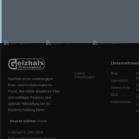
Unternehme
Cookie-
Blog
I
Einstellungen
f
Geizhals ist ein unabhängiges
Impressum
Preis- und Produktvergleichs-
W
Datenschutz
s
Portal, das mittels detaillierter Filter
AGB
T
und vielfältiger Features eine
Unternehmen
optimale Hilfestellung bei der
J
Kaufentscheidung bietet.
P
Ansicht wählen:
Mobile
Copyright © 1997-2026
Preisvergleich Internet Services