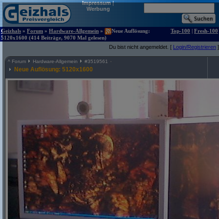
Impressum
|
Werbung
Geizhals
»
Forum
»
Hardware-Allgemein
»
Neue Auflösung:
Top-100
|
Fresh-100
5120x1600 (414 Beiträge, 9070 Mal gelesen)
Du bist nicht angemeldet. [
Login/Registrieren
]
^
Forum
Hardware-Allgemein
#
3519561
Neue Auflösung: 5120x1600