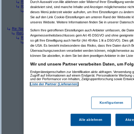
Re(3): Neue Auflösung: 5120x1600
(
dizo
am 11.07.2006, 13:58:27)
Durch Auswahl von Alle ablehnen oder Widerruf Ihrer Einwilligung werde
Re(3): Neue Auflösung: 5120x1600
(
Pervasive
am 11.07.2006, 13:58
deaktiviert sind, sind manche Inhalte und Anzeigen möglicherweise nicht
Re(4): Neue Auflösung: 5120x1600
(
phj
am 11.07.2006, 13:59:44)
dieses Menü jederzeit wieder aufrufen, um Ihre Einstellungen zu ändern 
Re(5): Neue Auflösung: 5120x1600
(
teleth
am 11.07.2006, 14:0
Sie auf den Link Cookie-Einstellungen am unteren Rand der Webseite kli
Re(5): Neue Auflösung: 5120x1600
(
Pervasive
am 11.07.2006, 
unseres Website. Weitere Informationen finden Sie in unserer Datensch
Re(5): Neue Auflösung: 5120x1600
(
dizo
am 11.07.2006, 14:01
Re: Neue Auflösung: 5120x1600
(
teleth
am 11.07.2006, 13:49:03)
Sofern Ihre getroffenen Einstellungen auch Anbieter umfassen, die Daten
Re(2): Neue Auflösung: 5120x1600
(
Pervasive
am 11.07.2006, 13:49:18
Angemessenheitsbeschlusses gem Art 45 DSGVO und ohne geeignete G
Re(3): Neue Auflösung: 5120x1600
(
teleth
am 11.07.2006, 13:49:42)
so gilt Ihre Einwilligung auch hierfür (Art 49 Abs 1 lit a DSGVO). Dies gi
Re(4): Neue Auflösung: 5120x1600
(
Pervasive
am 11.07.2006, 13:
die USA. Es besteht insbesondere das Risiko, dass Ihre Daten durch B
Re(5): Neue Auflösung: 5120x1600
(
dizo
am 11.07.2006, 13:53
Überwachungszwecken verarbeitet werden können, möglicherweise auc
Re(6): Neue Auflösung: 5120x1600
(
Pervasive
am 11.07.2006
Re(7): Neue Auflösung: 5120x1600
(
dizo
am 11.07.2006, 
können Sie abstellen, in dem Sie bei dem jeweiligen Anbieter in der Liste
Re(8): Neue Auflösung: 5120x1600
(
Pervasive
am 11.0
Wir und unsere Partner verarbeiten Daten, um Folg
Re(9): Neue Auflösung: 5120x1600
(
dizo
am 11.07.2
Re(10): Neue Auflösung: 5120x1600
(
Pervasive
a
Endgeräteeigenschaften zur Identifikation aktiv abfragen. Verwendung 
Re(11): Neue Auflösung: 5120x1600
(
dizo
am 1
Zugriff auf Informationen auf einem Endgerät. Personalisierte Werbung
Re(12): Neue Auflösung: 5120x1600
(
phj
am
und der Performance von Inhalten, Zielgruppenforschung sowie Entwic
Re(13): Neue Auflösung: 5120x1600
(
diz
Liste der Partner (Lieferanten)
Re(14): Neue Auflösung: 5120x1600
(
Re(12): Neue Auflösung: 5120x1600
(
Perva
Re(13): Neue Auflösung: 5120x1600
(
diz
Re(14): Neue Auflösung: 5120x1600
(
Konfigurieren
Re(15): Neue Auflösung: 5120x160
Re(16): Neue Auflösung: 5120x1
Re(17): Neue Auflösung: 512
Re(18): Neue Auflösung: 5
Alle ablehnen
Akze
Re(19): Neue Auflösung
Re(5): Neue Auflösung: 5120x1600
(
teleth
am 11.07.2006, 13:5
Re(6): Neue Auflösung: 5120x1600
(
Pervasive
am 11.07.2006