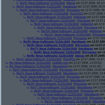
Re(4): Neue Auflösung: 5120x1600
(
Marax
am 12.07.2006, 10:12:
Re(3): Neue Auflösung: 5120x1600
(
hardbauer
am 12.07.2006, 09:2
Re(4): Neue Auflösung: 5120x1600
(
Pervasive
am 12.07.2006, 09
Re(5): Neue Auflösung: 5120x1600
(
w114/115
am 12.07.2006, 
Re(6): Neue Auflösung: 5120x1600
(
gibberish
am 12.07.2006
Re(7): Neue Auflösung: 5120x1600
(
Pervasive
am 12.07.2
Re(8): Neue Auflösung: 5120x1600
(
gibberish
am 12.07
Re(9): Neue Auflösung: 5120x1600
(
Pervasive
am 12
Re(10): Neue Auflösung: 5120x1600
(
gibberish
am
Re(11): Neue Auflösung: 5120x1600
(
Pervasiv
Re(6): Neue Auflösung: 5120x1600
(
Pervasive
am 12.07.200
Re(5): Neue Auflösung: 5120x1600
(
hardbauer
am 12.07.2006
Re(6): Neue Auflösung: 5120x1600
(
Pervasive
am 12.07.2
Re(7): Neue Auflösung: 5120x1600
(
hardbauer
am 12.07
Re(8): Neue Auflösung: 5120x1600
(
Pervasive
am 12
Re(6): Neue Auflösung: 5120x1600
(
playaz
am 26.07.2006,
Re(3): Neue Auflösung: 5120x1600
(
Tom@33
am 12.07.2006, 14:37:
Re: Neue Auflösung: 5120x1600
(
edi666.com
am 12.07.2006, 14:03:51)
Re: Neue Auflösung: 5120x1600
(
Woodworm
am 12.07.2006, 14:41:42)
Re(2): Neue Auflösung: 5120x1600
(
Pervasive
am 12.07.2006, 14:42:4
Re(3): Neue Auflösung: 5120x1600
(
Woodworm
am 12.07.2006, 14:4
Re(4): Neue Auflösung: 5120x1600
(
Pervasive
am 12.07.2006, 14
Re(5): Neue Auflösung: 5120x1600
(
Woodworm
am 12.07.2006,
Re(6): Neue Auflösung: 5120x1600
(
Pervasive
am 12.07.200
Re(7): Neue Auflösung: 5120x1600
(
Woodworm
am 12.07.
Re(8): Neue Auflösung: 5120x1600
(
Pervasive
am 12.0
Re(9): Neue Auflösung: 5120x1600
(
Woodworm
am 1
Re(10): Neue Auflösung: 5120x1600
(
Pervasive
a
Re(11): Neue Auflösung: 5120x1600
(
Woodwo