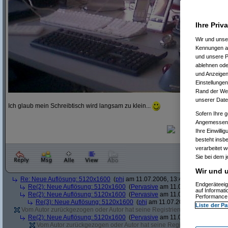
Ihre Priv
Wir und uns
Kennungen au
und unsere P
ablehnen oder
und Anzeigen
Einstellungen
Rand der Webs
unserer Date
Ich glaub mein Schreibtisch wird langsam zu klein...
Sofern Ihre g
Angemessenhe
Ihre Einwilli
besteht insb
verarbeitet 
Sie bei dem j
Wir und u
Re: Neue Auflösung: 5120x1600
(
phj
am 11.07.2006, 13:40:39)
Endgeräteeig
Re(2): Neue Auflösung: 5120x1600
(
Pervasive
am 11.07.2006, 13:41:12
auf Informat
Re(2): Neue Auflösung: 5120x1600
(
Pervasive
am 11.07.2006, 13:51:49
Performance 
Re(3): Neue Auflösung: 5120x1600
(
phj
am 11.07.2006, 13:52:12)
Liste der Pa
Vom Autor zurückgezogen oder Autor hat seine Registrierung nicht bestätig
Re(2): Neue Auflösung: 5120x1600
(
Pervasive
am 11.07.2006, 13:41:43
Vom Autor zurückgezogen oder Autor hat seine Registrierung nicht bes