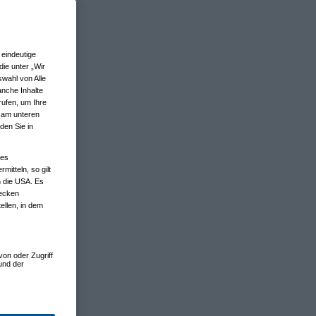
eindeutige
ie unter „Wir
wahl von Alle
anche Inhalte
rufen, um Ihre
n am unteren
den Sie in
nes
tteln, so gilt
n die USA. Es
wecken
ellen, in dem
von oder Zugriff
und der