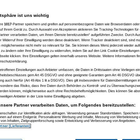
atsphäre ist uns wichtig
ere
1017
-Partner speichern und greifen auf personenbezogene Daten wie Browserdaten oder 
f Ihrem Gerät zu. Durch Auswahl von Akzeptieren aktivieren Sie Tracking-Technologien für d
artner verarbeiten Daten, um Ihnen Dienste bereitzustellen“ aufgeführten Zwecke. Durch Aus
 Widerruf Ihrer Einwilligung werden diese deaktiviert. Wenn Tracker deaktiviert sind, sind m
 möglicherweise nicht mehr so relevant für Sie. Sie können dieses Menü jederzeit wieder auf
 zu ändern oder Ihre Einwilligung zu widerrufen, indem Sie auf den Link Cookie-Einstellunge
eite klicken. Ihre Einstellungen gelten innerhalb unseres Website. Weitere Informationen fin
nschutzerklärung.
etroffenen Einstellungen auch Anbieter umfassen, die Daten in Drittstaaten ohne Vorliegen ei
itsbeschlusses gem Art 45 DSGVO und ohne geeignete Garantien gem Art 46 DSGVO übermi
gung auch hierfür (Art 49 Abs 1 lit a DSGVO). Dies gilt insbesondere für Datenübermittlungen i
esondere das Risiko, dass Ihre Daten durch Behörden zu Kontroll- und zu Überwachungsz
werden können, möglicherweise auch ohne Rechtsbehelfsmöglichkeiten. Dies können Sie abst
eweiligen Anbieter in der Liste keine Einwilligung abgeben.
nsere Partner verarbeiten Daten, um Folgendes bereitzustellen:
enschaften zur Identifikation aktiv abfragen. Verwendung genauer Standortdaten. Speichern 
)
ionen auf einem Endgerät. Personalisierte Werbung und Inhalte, Messung von Werbeleistung 
)
von Inhalten, Zielgruppenforschung sowie Entwicklung und Verbesserung von Angeboten.
rtner (Lieferanten)
t
(
Nagelfar
am 11.07.2006, 13:41:09)
)
tätigt
(
Nagelfar
am 11.07.2006, 13:42:40)