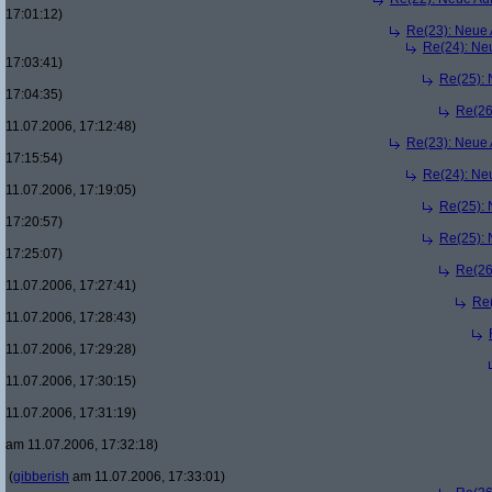
17:01:12)
Re(23): Neue
Re(24): Ne
17:03:41)
Re(25):
17:04:35)
Re(26
11.07.2006, 17:12:48)
Re(23): Neue
17:15:54)
Re(24): Ne
11.07.2006, 17:19:05)
Re(25):
17:20:57)
Re(25):
17:25:07)
Re(26
11.07.2006, 17:27:41)
Re
11.07.2006, 17:28:43)
11.07.2006, 17:29:28)
11.07.2006, 17:30:15)
11.07.2006, 17:31:19)
am 11.07.2006, 17:32:18)
(
gibberish
am 11.07.2006, 17:33:01)