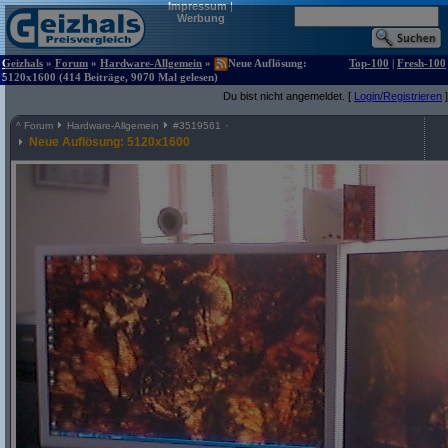
Impressum
|
Werbung
Geizhals
»
Forum
»
Hardware-Allgemein
»
Neue Auflösung:
Top-100
|
Fresh-100
5120x1600 (414 Beiträge, 9070 Mal gelesen)
Du bist nicht angemeldet. [
Login/Registrieren
]
^
Forum
Hardware-Allgemein
#
3519561
Neue Auflösung: 5120x1600