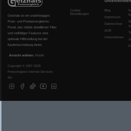
Unternehme
Cookie-
Blog
I
Einstellungen
f
Geizhals ist ein unabhängiges
Impressum
Preis- und Produktvergleichs-
W
Datenschutz
s
Portal, das mittels detaillierter Filter
AGB
T
und vielfältiger Features eine
Unternehmen
optimale Hilfestellung bei der
J
Kaufentscheidung bietet.
P
Ansicht wählen:
Mobile
Copyright © 1997-2026
Preisvergleich Internet Services
AG