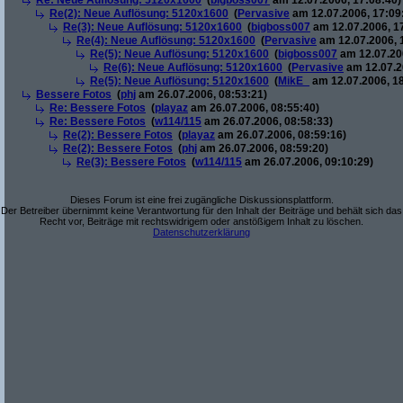
Re: Neue Auflösung: 5120x1600
(
bigboss007
am 12.07.2006, 17:08:40)
Re(2): Neue Auflösung: 5120x1600
(
Pervasive
am 12.07.2006, 17:09
Re(3): Neue Auflösung: 5120x1600
(
bigboss007
am 12.07.2006, 1
Re(4): Neue Auflösung: 5120x1600
(
Pervasive
am 12.07.2006, 
Re(5): Neue Auflösung: 5120x1600
(
bigboss007
am 12.07.200
Re(6): Neue Auflösung: 5120x1600
(
Pervasive
am 12.07.2
Re(5): Neue Auflösung: 5120x1600
(
MikE_
am 12.07.2006, 18
Bessere Fotos
(
phj
am 26.07.2006, 08:53:21)
Re: Bessere Fotos
(
playaz
am 26.07.2006, 08:55:40)
Re: Bessere Fotos
(
w114/115
am 26.07.2006, 08:58:33)
Re(2): Bessere Fotos
(
playaz
am 26.07.2006, 08:59:16)
Re(2): Bessere Fotos
(
phj
am 26.07.2006, 08:59:20)
Re(3): Bessere Fotos
(
w114/115
am 26.07.2006, 09:10:29)
Dieses Forum ist eine frei zugängliche Diskussionsplattform.
Der Betreiber übernimmt keine Verantwortung für den Inhalt der Beiträge und behält sich das
Recht vor, Beiträge mit rechtswidrigem oder anstößigem Inhalt zu löschen.
Datenschutzerklärung