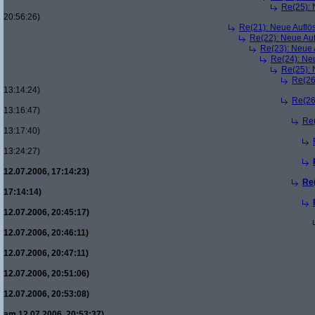
Re(25):
20:56:26)
Re(21): Neue Aufl
Re(22): Neue Au
Re(23): Neue
Re(24): Ne
Re(25):
Re(26
13:14:24)
Re(26
13:16:47)
Re
13:17:40)
13:24:27)
12.07.2006, 17:14:23)
Re
17:14:14)
12.07.2006, 20:45:17)
12.07.2006, 20:46:11)
12.07.2006, 20:47:11)
12.07.2006, 20:51:06)
12.07.2006, 20:53:08)
am 12.07.2006, 20:53:37)