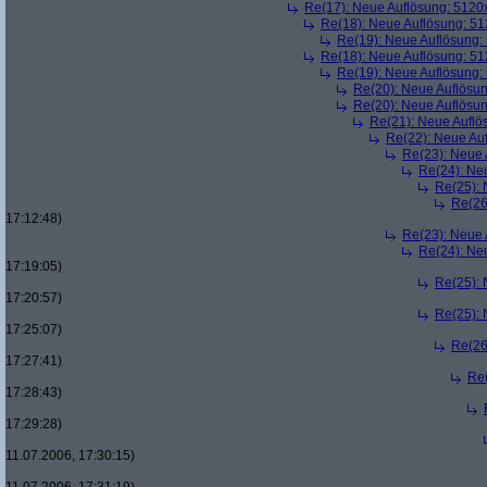
Re(17): Neue Auflösung: 512
Re(18): Neue Auflösung: 5
Re(19): Neue Auflösung
Re(18): Neue Auflösung: 5
Re(19): Neue Auflösung
Re(20): Neue Auflösu
Re(20): Neue Auflösu
Re(21): Neue Aufl
Re(22): Neue Au
Re(23): Neue
Re(24): Ne
Re(25):
Re(26
17:12:48)
Re(23): Neue
Re(24): Ne
17:19:05)
Re(25):
17:20:57)
Re(25):
17:25:07)
Re(26
17:27:41)
Re
17:28:43)
17:29:28)
11.07.2006, 17:30:15)