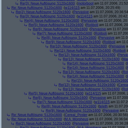
Re(3): Neue Auflösung: 5120x1600
(
motorboot
am 11.07.2006, 21:52
Re: Neue Auflösung: 5120x1600
(
w114/115
am 11.07.2006, 20:25:49)
Re(2): Neue Auflösung: 5120x1600
(
Pervasive
am 11.07.2006, 20:36:54
Re(3): Neue Auflösung: 5120x1600
(
w114/115
am 11.07.2006, 20:42
Re(4): Neue Auflösung: 5120x1600
(
Pervasive
am 11.07.2006, 20:
Re(5): Neue Auflösung: 5120x1600
(
Roliboli
am 11.07.2006, 20
Re(6): Neue Auflösung: 5120x1600
(
Pervasive
am 11.07.2006
Re(7): Neue Auflösung: 5120x1600
(
Roliboli
am 11.07.200
Re(8): Neue Auflösung: 5120x1600
(
Pervasive
am 11.0
Re(9): Neue Auflösung: 5120x1600
(
Roliboli
am 11.0
Re(10): Neue Auflösung: 5120x1600
(
Pervasive
a
Re(11): Neue Auflösung: 5120x1600
(
Roliboli
a
Re(12): Neue Auflösung: 5120x1600
(
Perva
Re(13): Neue Auflösung: 5120x1600
(
Ma
Re(14): Neue Auflösung: 5120x1600
(
Re(14): Neue Auflösung: 5120x1600
(
Re(13): Neue Auflösung: 5120x1600
(
Rol
Re(14): Neue Auflösung: 5120x1600
(
Re(15): Neue Auflösung: 5120x160
Re(12): Neue Auflösung: 5120x1600
(
Cerea
Re(13): Neue Auflösung: 5120x1600
(
Rol
Re(5): Neue Auflösung: 5120x1600
(
w114/115
am 11.07.2006, 
Re(6): Neue Auflösung: 5120x1600
(
Pervasive
am 11.07.2006
Re(7): Neue Auflösung: 5120x1600
(
w114/115
am 11.07.2
Re(8): Neue Auflösung: 5120x1600
(
teleth
am 11.07.200
Re(9): Neue Auflösung: 5120x1600
(
Pervasive
am 11
Re: Neue Auflösung: 5120x1600
(
Cereal_Poster
am 11.07.2006, 20:30:56)
Re: Neue Auflösung: 5120x1600
(
M.A. Morpheus
am 11.07.2006, 20:36:04
Re(2): Neue Auflösung: 5120x1600
(
Pervasive
am 11.07.2006, 20:36:28
Re(3): Neue Auflösung: 5120x1600
(
M.A. Morpheus
am 11.07.2006, 