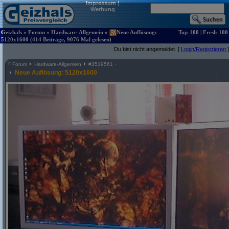
Impressum
|
Werbung
Geizhals
»
Forum
»
Hardware-Allgemein
»
Neue Auflösung:
Top-100
|
Fresh-100
5120x1600 (414 Beiträge, 9076 Mal gelesen)
Du bist nicht angemeldet. [
Login/Registrieren
]
^
Forum
Hardware-Allgemein
#
3519561
Neue Auflösung: 5120x1600