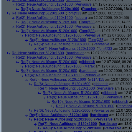
Re: Neue Auflösung: 5120x1600
(
Raucher
am 12.07.2006, 00:18:20)
Re(2): Neue Auflösung: 5120x1600
(
Pervasive
am 12.07.2006, 00:58:5
Re(3): Neue Auflösung: 5120x1600
(
Raucher
am 12.07.2006, 18:1
Re: Neue Auflösung: 5120x1600
(
Tom@33
am 12.07.2006, 06:15:23)
Re(2): Neue Auflösung: 5120x1600
(
seburu
am 12.07.2006, 09:04:56)
Re(3): Neue Auflösung: 5120x1600
(
Tom@33
am 12.07.2006, 14:35:
Re(2): Neue Auflösung: 5120x1600
(
Pervasive
am 12.07.2006, 09:13:0
Re(3): Neue Auflösung: 5120x1600
(
Tom@33
am 12.07.2006, 14:37:
Re(4): Neue Auflösung: 5120x1600
(
Pervasive
am 12.07.2006, 14
Re(5): Neue Auflösung: 5120x1600
(
Tom@33
am 12.07.2006, 1
Re(6): Neue Auflösung: 5120x1600
(
Pervasive
am 12.07.200
Re(7): Neue Auflösung: 5120x1600
(
Tom@33
am 12.07.20
Re: Neue Auflösung: 5120x1600
(
hardbauer
am 12.07.2006, 09:23:50)
Re(2): Neue Auflösung: 5120x1600
(
Pervasive
am 12.07.2006, 09:25:5
Re(3): Neue Auflösung: 5120x1600
(
gibberish
am 12.07.2006, 09:26
Re(4): Neue Auflösung: 5120x1600
(
Marax
am 12.07.2006, 10:12:
Re(3): Neue Auflösung: 5120x1600
(
hardbauer
am 12.07.2006, 09:2
Re(4): Neue Auflösung: 5120x1600
(
Pervasive
am 12.07.2006, 09
Re(5): Neue Auflösung: 5120x1600
(
w114/115
am 12.07.2006, 
Re(6): Neue Auflösung: 5120x1600
(
gibberish
am 12.07.2006
Re(7): Neue Auflösung: 5120x1600
(
Pervasive
am 12.07.2
Re(8): Neue Auflösung: 5120x1600
(
gibberish
am 12.07
Re(9): Neue Auflösung: 5120x1600
(
Pervasive
am 12
Re(10): Neue Auflösung: 5120x1600
(
gibberish
am
Re(11): Neue Auflösung: 5120x1600
(
Pervasiv
Re(6): Neue Auflösung: 5120x1600
(
Pervasive
am 12.07.200
Re(5): Neue Auflösung: 5120x1600
(
hardbauer
am 12.07.2006
Re(6): Neue Auflösung: 5120x1600
(
Pervasive
am 12.07.2
Re(7): Neue Auflösung: 5120x1600
(
hardbauer
am 12.07
Re(8): Neue Auflösung: 5120x1600
(
Pervasive
am 12