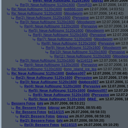
Re(6): Neue Auflösung: 5120x1600
(
playaz
am 26.07.2006,
Re(3): Neue Auflösung: 5120x1600
(
Tom@33
am 12.07.2006, 14:37:
Re: Neue Auflösung: 5120x1600
(
edi666.com
am 12.07.2006, 14:03:51)
Re: Neue Auflösung: 5120x1600
(
Woodworm
am 12.07.2006, 14:41:42)
Re(2): Neue Auflösung: 5120x1600
(
Pervasive
am 12.07.2006, 14:42:4
Re(3): Neue Auflösung: 5120x1600
(
Woodworm
am 12.07.2006, 14:4
Re(4): Neue Auflösung: 5120x1600
(
Pervasive
am 12.07.2006, 14
Re(5): Neue Auflösung: 5120x1600
(
Woodworm
am 12.07.2006,
Re(6): Neue Auflösung: 5120x1600
(
Pervasive
am 12.07.200
Re(7): Neue Auflösung: 5120x1600
(
Woodworm
am 12.07.
Re(8): Neue Auflösung: 5120x1600
(
Pervasive
am 12.0
Re(9): Neue Auflösung: 5120x1600
(
Woodworm
am 1
Re(10): Neue Auflösung: 5120x1600
(
Pervasive
a
Re(11): Neue Auflösung: 5120x1600
(
Woodwo
Re(3): Neue Auflösung: 5120x1600
(
w114/115
am 12.07.2006, 14:55
Re(4): Neue Auflösung: 5120x1600
(
Pervasive
am 12.07.2006, 14
Re: Neue Auflösung: 5120x1600
(
long_island_ice_tea
am 12.07.2006, 15:
Re: Neue Auflösung: 5120x1600
(
bigboss007
am 12.07.2006, 17:08:40)
Re(2): Neue Auflösung: 5120x1600
(
Pervasive
am 12.07.2006, 17:09
Re(3): Neue Auflösung: 5120x1600
(
bigboss007
am 12.07.2006, 1
Re(4): Neue Auflösung: 5120x1600
(
Pervasive
am 12.07.2006, 
Re(5): Neue Auflösung: 5120x1600
(
bigboss007
am 12.07.200
Re(6): Neue Auflösung: 5120x1600
(
Pervasive
am 12.07.2
Re(5): Neue Auflösung: 5120x1600
(
MikE_
am 12.07.2006, 18
Bessere Fotos
(
phj
am 26.07.2006, 08:53:21)
Re: Bessere Fotos
(
playaz
am 26.07.2006, 08:55:40)
Re: Bessere Fotos
(
w114/115
am 26.07.2006, 08:58:33)
Re(2): Bessere Fotos
(
playaz
am 26.07.2006, 08:59:16)
Re(2): Bessere Fotos
(
phj
am 26.07.2006, 08:59:20)
Re(3): Bessere Fotos
(
w114/115
am 26.07.2006, 09:10:29)