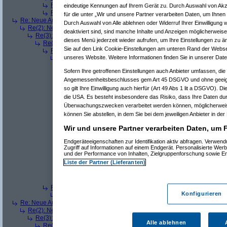
Re(5): Neue Auflösung: 5120x1600
(
Pervasive
am 11.07.2006, 
eindeutige Kennungen auf Ihrem Gerät zu. Durch Auswahl von Akze
Re(5): Neue Auflösung: 5120x1600
(
dizo
am 11.07.2006, 14:01
für die unter „Wir und unsere Partner verarbeiten Daten, um Ihnen
Re: Neue Auflösung: 5120x1600
(
teleth
am 11.07.2006, 13:49:03)
Durch Auswahl von Alle ablehnen oder Widerruf Ihrer Einwilligung 
Re(2): Neue Auflösung: 5120x1600
(
Pervasive
am 11.07.2006, 13:49:18
deaktiviert sind, sind manche Inhalte und Anzeigen möglicherweise 
Re(3): Neue Auflösung: 5120x1600
(
teleth
am 11.07.2006, 13:49:42)
dieses Menü jederzeit wieder aufrufen, um Ihre Einstellungen zu än
Re(4): Neue Auflösung: 5120x1600
(
Pervasive
am 11.07.2006, 13:
Sie auf den Link Cookie-Einstellungen am unteren Rand der Webseit
Re(5): Neue Auflösung: 5120x1600
(
dizo
am 11.07.2006, 13:53
unseres Website. Weitere Informationen finden Sie in unserer Dat
Re(6): Neue Auflösung: 5120x1600
(
Pervasive
am 11.07.2006
Re(7): Neue Auflösung: 5120x1600
(
dizo
am 11.07.2006, 
Sofern Ihre getroffenen Einstellungen auch Anbieter umfassen, die 
Re(8): Neue Auflösung: 5120x1600
(
Pervasive
am 11.0
Angemessenheitsbeschlusses gem Art 45 DSGVO und ohne geeign
Re(9): Neue Auflösung: 5120x1600
(
dizo
am 11.07.2
Re(10): Neue Auflösung: 5120x1600
(
Pervasive
a
so gilt Ihre Einwilligung auch hierfür (Art 49 Abs 1 lit a DSGVO). D
Re(11): Neue Auflösung: 5120x1600
(
dizo
am 1
die USA. Es besteht insbesondere das Risiko, dass Ihre Daten du
Re(12): Neue Auflösung: 5120x1600
(
phj
am
Überwachungszwecken verarbeitet werden können, möglicherweis
Re(13): Neue Auflösung: 5120x1600
(
diz
können Sie abstellen, in dem Sie bei dem jeweiligen Anbieter in der 
Re(14): Neue Auflösung: 5120x1600
(
Re(12): Neue Auflösung: 5120x1600
(
Perva
Wir und unsere Partner verarbeiten Daten, um 
Re(13): Neue Auflösung: 5120x1600
(
diz
Re(14): Neue Auflösung: 5120x1600
(
Endgeräteeigenschaften zur Identifikation aktiv abfragen. Verwen
Zugriff auf Informationen auf einem Endgerät. Personalisierte We
Re(15): Neue Auflösung: 5120x160
und der Performance von Inhalten, Zielgruppenforschung sowie E
Re(16): Neue Auflösung: 5120x1
Liste der Partner (Lieferanten)
Re(17): Neue Auflösung: 512
Re(18): Neue Auflösung: 5
Re(19): Neue Auflösung
Re(5): Neue Auflösung: 5120x1600
(
teleth
am 11.07.2006, 13:5
Konfigurieren
Re(6): Neue Auflösung: 5120x1600
(
Pervasive
am 11.07.2006
Re: Neue Auflösung: 5120x1600
(
w114/115
am 11.07.2006, 13:53:45)
Re(2): Neue Auflösung: 5120x1600
(
Pervasive
am 11.07.2006, 13:55:30
Re(3): Neue Auflösung: 5120x1600
(
graved
am 11.07.2006, 14:23:22
Alle ablehnen
Re(4): Neue Auflösung: 5120x1600
(
Pervasive
am 11.07.2006, 14: