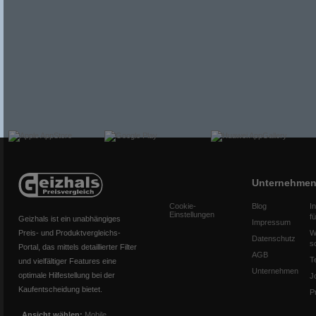
Unternehme
Cookie-
Blog
I
Einstellungen
f
Geizhals ist ein unabhängiges
Impressum
Preis- und Produktvergleichs-
W
Datenschutz
s
Portal, das mittels detaillierter Filter
AGB
T
und vielfältiger Features eine
Unternehmen
optimale Hilfestellung bei der
J
Kaufentscheidung bietet.
P
Ansicht wählen:
Mobile