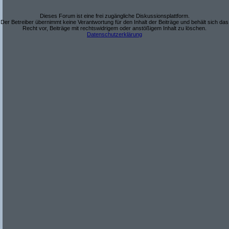
Dieses Forum ist eine frei zugängliche Diskussionsplattform.
Der Betreiber übernimmt keine Verantwortung für den Inhalt der Beiträge und behält sich das
Recht vor, Beiträge mit rechtswidrigem oder anstößigem Inhalt zu löschen.
Datenschutzerklärung