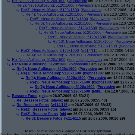
Re: Neue Auflösung: 5120x1600
(
Woodworm
am 12.07.2006, 14:41:42)
Re(2): Neue Auflösung: 5120x1600
(
Pervasive
am 12.07.2006, 14:42:4
Re(3): Neue Auflösung: 5120x1600
(
Woodworm
am 12.07.2006, 14:4
Re(4): Neue Auflösung: 5120x1600
(
Pervasive
am 12.07.2006, 14
Re(5): Neue Auflösung: 5120x1600
(
Woodworm
am 12.07.2006,
Re(6): Neue Auflösung: 5120x1600
(
Pervasive
am 12.07.200
Re(7): Neue Auflösung: 5120x1600
(
Woodworm
am 12.07.
Re(8): Neue Auflösung: 5120x1600
(
Pervasive
am 12.0
Re(9): Neue Auflösung: 5120x1600
(
Woodworm
am 1
Re(10): Neue Auflösung: 5120x1600
(
Pervasive
a
Re(11): Neue Auflösung: 5120x1600
(
Woodwo
Re(3): Neue Auflösung: 5120x1600
(
w114/115
am 12.07.2006, 14:55
Re(4): Neue Auflösung: 5120x1600
(
Pervasive
am 12.07.2006, 14
Re: Neue Auflösung: 5120x1600
(
long_island_ice_tea
am 12.07.2006, 15:
Re: Neue Auflösung: 5120x1600
(
bigboss007
am 12.07.2006, 17:08:40)
Re(2): Neue Auflösung: 5120x1600
(
Pervasive
am 12.07.2006, 17:09
Re(3): Neue Auflösung: 5120x1600
(
bigboss007
am 12.07.2006, 1
Re(4): Neue Auflösung: 5120x1600
(
Pervasive
am 12.07.2006, 
Re(5): Neue Auflösung: 5120x1600
(
bigboss007
am 12.07.200
Re(6): Neue Auflösung: 5120x1600
(
Pervasive
am 12.07.2
Re(5): Neue Auflösung: 5120x1600
(
MikE_
am 12.07.2006, 18
Bessere Fotos
(
phj
am 26.07.2006, 08:53:21)
Re: Bessere Fotos
(
playaz
am 26.07.2006, 08:55:40)
Re: Bessere Fotos
(
w114/115
am 26.07.2006, 08:58:33)
Re(2): Bessere Fotos
(
playaz
am 26.07.2006, 08:59:16)
Re(2): Bessere Fotos
(
phj
am 26.07.2006, 08:59:20)
Re(3): Bessere Fotos
(
w114/115
am 26.07.2006, 09:10:29)
Dieses Forum ist eine frei zugängliche Diskussionsplattform.
Der Betreiber übernimmt keine Verantwortung für den Inhalt der Beiträge und behält sich das