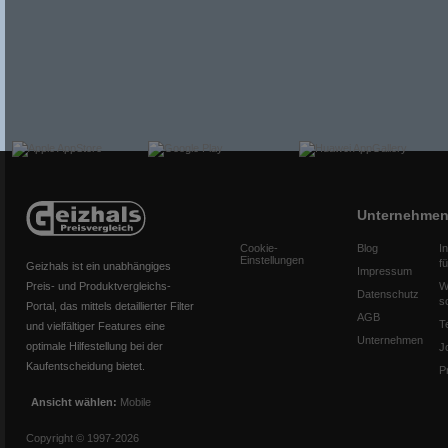
Unternehme
Cookie-
Blog
I
Einstellungen
f
Geizhals ist ein unabhängiges
Impressum
Preis- und Produktvergleichs-
W
Datenschutz
s
Portal, das mittels detaillierter Filter
AGB
T
und vielfältiger Features eine
Unternehmen
optimale Hilfestellung bei der
J
Kaufentscheidung bietet.
P
Ansicht wählen:
Mobile
Copyright © 1997-2026