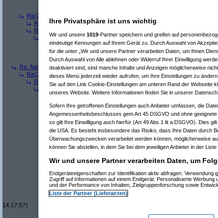
Re(9): Neue Auflösung: 5120x1600
(
Beel
am 11.07.2
Re(9): Neue Auflösung: 5120x1600
(
fatbox
am 11.07
Re(2): Neue Auflösung: 5120x1600
(
Mr L
am 11.07.2006, 13:57:48)
Ihre Privatsphäre ist uns wichtig
Re(3): Neue Auflösung: 5120x1600
(
dizo
am 11.07.2006, 13:58:27)
Re(3): Neue Auflösung: 5120x1600
(
Pervasive
am 11.07.2006, 13:58
Wir und unsere
1019
-Partner speichern und greifen auf personenbezo
Re(4): Neue Auflösung: 5120x1600
(
phj
am 11.07.2006, 13:59:44)
eindeutige Kennungen auf Ihrem Gerät zu. Durch Auswahl von Akzeptier
Re(5): Neue Auflösung: 5120x1600
(
teleth
am 11.07.2006, 14:0
für die unter „Wir und unsere Partner verarbeiten Daten, um Ihnen Dien
Re(5): Neue Auflösung: 5120x1600
(
Pervasive
am 11.07.2006, 
Re(5): Neue Auflösung: 5120x1600
(
dizo
am 11.07.2006, 14:01
Durch Auswahl von Alle ablehnen oder Widerruf Ihrer Einwilligung werde
Re: Neue Auflösung: 5120x1600
(
teleth
am 11.07.2006, 13:49:03)
deaktiviert sind, sind manche Inhalte und Anzeigen möglicherweise nicht
Re(2): Neue Auflösung: 5120x1600
(
Pervasive
am 11.07.2006, 13:49:18
dieses Menü jederzeit wieder aufrufen, um Ihre Einstellungen zu ändern 
Re(3): Neue Auflösung: 5120x1600
(
teleth
am 11.07.2006, 13:49:42)
Sie auf den Link Cookie-Einstellungen am unteren Rand der Webseite kli
Re(4): Neue Auflösung: 5120x1600
(
Pervasive
am 11.07.2006, 13:
unseres Website. Weitere Informationen finden Sie in unserer Datensch
Re(5): Neue Auflösung: 5120x1600
(
dizo
am 11.07.2006, 13:53
Re(6): Neue Auflösung: 5120x1600
(
Pervasive
am 11.07.2006
Sofern Ihre getroffenen Einstellungen auch Anbieter umfassen, die Daten
Re(7): Neue Auflösung: 5120x1600
(
dizo
am 11.07.2006, 
Angemessenheitsbeschlusses gem Art 45 DSGVO und ohne geeignete G
Re(8): Neue Auflösung: 5120x1600
(
Pervasive
am 11.0
so gilt Ihre Einwilligung auch hierfür (Art 49 Abs 1 lit a DSGVO). Dies gi
Re(9): Neue Auflösung: 5120x1600
(
dizo
am 11.07.2
die USA. Es besteht insbesondere das Risiko, dass Ihre Daten durch B
Re(10): Neue Auflösung: 5120x1600
(
Pervasive
a
Überwachungszwecken verarbeitet werden können, möglicherweise auc
Re(11): Neue Auflösung: 5120x1600
(
dizo
am 1
Re(12): Neue Auflösung: 5120x1600
(
phj
am
können Sie abstellen, in dem Sie bei dem jeweiligen Anbieter in der Liste
Re(13): Neue Auflösung: 5120x1600
(
diz
Wir und unsere Partner verarbeiten Daten, um Folg
Re(14): Neue Auflösung: 5120x1600
(
Re(12): Neue Auflösung: 5120x1600
(
Perva
Endgeräteeigenschaften zur Identifikation aktiv abfragen. Verwendung 
Re(13): Neue Auflösung: 5120x1600
(
diz
Zugriff auf Informationen auf einem Endgerät. Personalisierte Werbung
Re(14): Neue Auflösung: 5120x1600
(
und der Performance von Inhalten, Zielgruppenforschung sowie Entwic
Re(15): Neue Auflösung: 5120x160
Liste der Partner (Lieferanten)
Re(16): Neue Auflösung: 5120x1
14:17:57)
Re(17): Neue Auflösung: 512