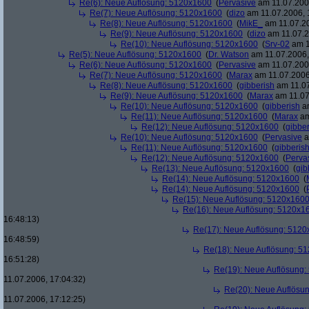
Re(6): Neue Auflösung: 5120x1600
(
Pervasive
am 11.07.2006
Re(7): Neue Auflösung: 5120x1600
(
dizo
am 11.07.2006, 
Re(8): Neue Auflösung: 5120x1600
(
MikE_
am 11.07.20
Re(9): Neue Auflösung: 5120x1600
(
dizo
am 11.07.2
Re(10): Neue Auflösung: 5120x1600
(
Srv-02
am 1
Re(5): Neue Auflösung: 5120x1600
(
Dr. Watson
am 11.07.2006,
Re(6): Neue Auflösung: 5120x1600
(
Pervasive
am 11.07.2006
Re(7): Neue Auflösung: 5120x1600
(
Marax
am 11.07.2006
Re(8): Neue Auflösung: 5120x1600
(
gibberish
am 11.07
Re(9): Neue Auflösung: 5120x1600
(
Marax
am 11.07
Re(10): Neue Auflösung: 5120x1600
(
gibberish
am
Re(11): Neue Auflösung: 5120x1600
(
Marax
am
Re(12): Neue Auflösung: 5120x1600
(
gibber
Re(10): Neue Auflösung: 5120x1600
(
Pervasive
a
Re(11): Neue Auflösung: 5120x1600
(
gibberis
Re(12): Neue Auflösung: 5120x1600
(
Perva
Re(13): Neue Auflösung: 5120x1600
(
gib
Re(14): Neue Auflösung: 5120x1600
(
Re(14): Neue Auflösung: 5120x1600
(
Re(15): Neue Auflösung: 5120x160
Re(16): Neue Auflösung: 5120x1
16:48:13)
Re(17): Neue Auflösung: 512
16:48:59)
Re(18): Neue Auflösung: 5
16:51:28)
Re(19): Neue Auflösung
11.07.2006, 17:04:32)
Re(20): Neue Auflösu
11.07.2006, 17:12:25)