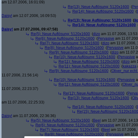
am 12.07.2006, 16:01:09)
Re(13): Neue Auflösung: 5120x1600
(
Per
Re(14): Neue Auflösung: 5120x1600
(
Daisy!
am 12.07.2006, 16:09:53)
Re(13): Neue Auflösung: 5120x1600
(
il
Re(14): Neue Auflösung: 5120x1600
Daisy!
am 27.07.2006, 09:47:58)
Re(5): Neue Auflösung: 5120x1600
(
dizo
am 11.07.2006, 13:53
Re(6): Neue Auflösung: 5120x1600
(
Pervasive
am 11.07.2006
Re(7): Neue Auflösung: 5120x1600
(
dizo
am 11.07.2006, 
Re(8): Neue Auflösung: 5120x1600
(
Pervasive
am 11.0
Re(9): Neue Auflösung: 5120x1600
(
dizo
am 11.07.2
Re(10): Neue Auflösung: 5120x1600
(
Pervasive
a
Re(11): Neue Auflösung: 5120x1600
(
dizo
am 1
Re(11): Neue Auflösung: 5120x1600
(
kakazza
Re(9): Neue Auflösung: 5120x1600
(
Oliver_nur echt
11.07.2006, 21:56:14)
Re(10): Neue Auflösung: 5120x1600
(
Pervasive
a
Re(11): Neue Auflösung: 5120x1600
(
Oliver_nu
11.07.2006, 22:23:37)
Re(12): Neue Auflösung: 5120x1600
(
Perva
Re(13): Neue Auflösung: 5120x1600
(
Oli
am 11.07.2006, 22:25:33)
Re(14): Neue Auflösung: 5120x1600
(
Re(15): Neue Auflösung: 5120x160
Daisy!
am 11.07.2006, 22:36:36)
Re(5): Neue Auflösung: 5120x1600
(
Beel
am 11.07.2006, 14:13
Re(6): Neue Auflösung: 5120x1600
(
Pervasive
am 11.07.2006
Re(7): Neue Auflösung: 5120x1600
(
Beel
am 11.07.2006, 
Re(8): Neue Auflösung: 5120x1600
(
Pervasive
am 11.0