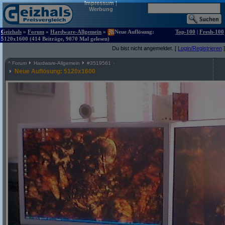
Impressum
|
Werbung
Geizhals
»
Forum
»
Hardware-Allgemein
»
Neue Auflösung:
Top-100
|
Fresh-100
5120x1600 (414 Beiträge, 9070 Mal gelesen)
Du bist nicht angemeldet. [
Login/Registrieren
]
^
Forum
Hardware-Allgemein
#
3519561
Neue Auflösung: 5120x1600