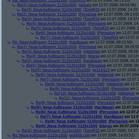
Re: Neue Auflösung: 5120x1600
(
Tom@33
am 12.07.2006, 06:15:23)
Re(2): Neue Auflösung: 5120x1600
(
seburu
am 12.07.2006, 09:04:56)
Re(3): Neue Auflösung: 5120x1600
(
Tom@33
am 12.07.2006, 14:35:
Re(2): Neue Auflösung: 5120x1600
(
Pervasive
am 12.07.2006, 09:13:0
Re(3): Neue Auflösung: 5120x1600
(
Tom@33
am 12.07.2006, 14:37:
Re(4): Neue Auflösung: 5120x1600
(
Pervasive
am 12.07.2006, 14
Re(5): Neue Auflösung: 5120x1600
(
Tom@33
am 12.07.2006, 1
Re(6): Neue Auflösung: 5120x1600
(
Pervasive
am 12.07.200
Re(7): Neue Auflösung: 5120x1600
(
Tom@33
am 12.07.20
Re: Neue Auflösung: 5120x1600
(
hardbauer
am 12.07.2006, 09:23:50)
Re(2): Neue Auflösung: 5120x1600
(
Pervasive
am 12.07.2006, 09:25:5
Re(3): Neue Auflösung: 5120x1600
(
gibberish
am 12.07.2006, 09:26
Re(4): Neue Auflösung: 5120x1600
(
Marax
am 12.07.2006, 10:12:
Re(3): Neue Auflösung: 5120x1600
(
hardbauer
am 12.07.2006, 09:2
Re(4): Neue Auflösung: 5120x1600
(
Pervasive
am 12.07.2006, 09
Re(5): Neue Auflösung: 5120x1600
(
w114/115
am 12.07.2006, 
Re(6): Neue Auflösung: 5120x1600
(
gibberish
am 12.07.2006
Re(7): Neue Auflösung: 5120x1600
(
Pervasive
am 12.07.2
Re(8): Neue Auflösung: 5120x1600
(
gibberish
am 12.07
Re(9): Neue Auflösung: 5120x1600
(
Pervasive
am 12
Re(10): Neue Auflösung: 5120x1600
(
gibberish
am
Re(11): Neue Auflösung: 5120x1600
(
Pervasiv
Re(6): Neue Auflösung: 5120x1600
(
Pervasive
am 12.07.200
Re(5): Neue Auflösung: 5120x1600
(
hardbauer
am 12.07.2006
Re(6): Neue Auflösung: 5120x1600
(
Pervasive
am 12.07.2
Re(7): Neue Auflösung: 5120x1600
(
hardbauer
am 12.07
Re(8): Neue Auflösung: 5120x1600
(
Pervasive
am 12
Re(6): Neue Auflösung: 5120x1600
(
playaz
am 26.07.2006,
Re(3): Neue Auflösung: 5120x1600
(
Tom@33
am 12.07.2006, 14:37:
Re: Neue Auflösung: 5120x1600
(
edi666.com
am 12.07.2006, 14:03:51)