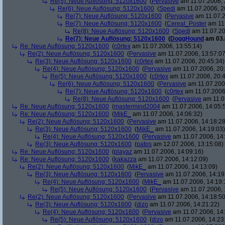
Re(5): Neue Auflösung: 5120x1600
(
Pervasive
am 11.07.2006, 
Re(6): Neue Auflösung: 5120x1600
(
Spedi
am 11.07.2006, 2
Re(7): Neue Auflösung: 5120x1600
(
Pervasive
am 11.07.2
Re(7): Neue Auflösung: 5120x1600
(
Cereal_Poster
am 11.
Re(8): Neue Auflösung: 5120x1600
(
Spedi
am 11.07.20
Re(7): Neue Auflösung: 5120x1600
(
DoggHound
am 03.
Re: Neue Auflösung: 5120x1600
(
c0rtex
am 11.07.2006, 13:55:14)
Re(2): Neue Auflösung: 5120x1600
(
Pervasive
am 11.07.2006, 13:57:07
Re(3): Neue Auflösung: 5120x1600
(
c0rtex
am 11.07.2006, 20:45:34)
Re(4): Neue Auflösung: 5120x1600
(
Pervasive
am 11.07.2006, 20:
Re(5): Neue Auflösung: 5120x1600
(
c0rtex
am 11.07.2006, 20:4
Re(6): Neue Auflösung: 5120x1600
(
Pervasive
am 11.07.2006
Re(7): Neue Auflösung: 5120x1600
(
c0rtex
am 11.07.2006,
Re(8): Neue Auflösung: 5120x1600
(
Pervasive
am 11.0
Re: Neue Auflösung: 5120x1600
(
mastermind2004
am 11.07.2006, 14:05:
Re: Neue Auflösung: 5120x1600
(
MikE_
am 11.07.2006, 14:06:32)
Re(2): Neue Auflösung: 5120x1600
(
Pervasive
am 11.07.2006, 14:18:28
Re(3): Neue Auflösung: 5120x1600
(
MikE_
am 11.07.2006, 14:19:03)
Re(4): Neue Auflösung: 5120x1600
(
Pervasive
am 11.07.2006, 14:
Re(3): Neue Auflösung: 5120x1600
(
patos
am 12.07.2006, 13:15:08)
Re: Neue Auflösung: 5120x1600
(
playaz
am 11.07.2006, 14:09:16)
Re: Neue Auflösung: 5120x1600
(
kakazza
am 11.07.2006, 14:12:09)
Re(2): Neue Auflösung: 5120x1600
(
MikE_
am 11.07.2006, 14:13:09)
Re(3): Neue Auflösung: 5120x1600
(
Pervasive
am 11.07.2006, 14:19
Re(4): Neue Auflösung: 5120x1600
(
MikE_
am 11.07.2006, 14:19:
Re(5): Neue Auflösung: 5120x1600
(
Pervasive
am 11.07.2006, 
Re(2): Neue Auflösung: 5120x1600
(
Pervasive
am 11.07.2006, 14:18:50
Re(3): Neue Auflösung: 5120x1600
(
dizo
am 11.07.2006, 14:21:22)
Re(4): Neue Auflösung: 5120x1600
(
Pervasive
am 11.07.2006, 14:
Re(5): Neue Auflösung: 5120x1600
(
dizo
am 11.07.2006, 14:23