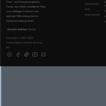
Preis- und Produktvergleichs-
W
Datenschutz
s
Portal, das mittels detaillierter Filter
AGB
T
und vielfältiger Features eine
Unternehmen
optimale Hilfestellung bei der
J
Kaufentscheidung bietet.
P
Ansicht wählen:
Mobile
Copyright © 1997-2026
Preisvergleich Internet Services
AG