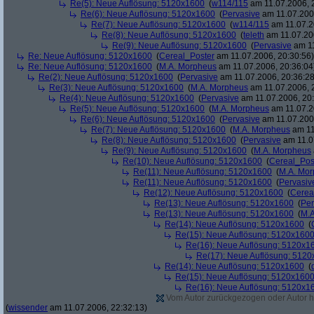
Re(5): Neue Auflösung: 5120x1600
(
w114/115
am 11.07.2006, 
Re(6): Neue Auflösung: 5120x1600
(
Pervasive
am 11.07.2006
Re(7): Neue Auflösung: 5120x1600
(
w114/115
am 11.07.2
Re(8): Neue Auflösung: 5120x1600
(
teleth
am 11.07.200
Re(9): Neue Auflösung: 5120x1600
(
Pervasive
am 11
Re: Neue Auflösung: 5120x1600
(
Cereal_Poster
am 11.07.2006, 20:30:56)
Re: Neue Auflösung: 5120x1600
(
M.A. Morpheus
am 11.07.2006, 20:36:04
Re(2): Neue Auflösung: 5120x1600
(
Pervasive
am 11.07.2006, 20:36:28
Re(3): Neue Auflösung: 5120x1600
(
M.A. Morpheus
am 11.07.2006, 
Re(4): Neue Auflösung: 5120x1600
(
Pervasive
am 11.07.2006, 20:
Re(5): Neue Auflösung: 5120x1600
(
M.A. Morpheus
am 11.07.2
Re(6): Neue Auflösung: 5120x1600
(
Pervasive
am 11.07.2006
Re(7): Neue Auflösung: 5120x1600
(
M.A. Morpheus
am 11
Re(8): Neue Auflösung: 5120x1600
(
Pervasive
am 11.0
Re(9): Neue Auflösung: 5120x1600
(
M.A. Morpheus
Re(10): Neue Auflösung: 5120x1600
(
Cereal_Pos
Re(11): Neue Auflösung: 5120x1600
(
M.A. Mo
Re(11): Neue Auflösung: 5120x1600
(
Pervasiv
Re(12): Neue Auflösung: 5120x1600
(
Cerea
Re(13): Neue Auflösung: 5120x1600
(
Per
Re(13): Neue Auflösung: 5120x1600
(
M.A
Re(14): Neue Auflösung: 5120x1600
(
Re(15): Neue Auflösung: 5120x160
Re(16): Neue Auflösung: 5120x1
Re(17): Neue Auflösung: 512
Re(14): Neue Auflösung: 5120x1600
(
Re(15): Neue Auflösung: 5120x160
Re(16): Neue Auflösung: 5120x1
Vom Autor zurückgezogen oder Autor hat
(
wissender
am 11.07.2006, 22:32:13)