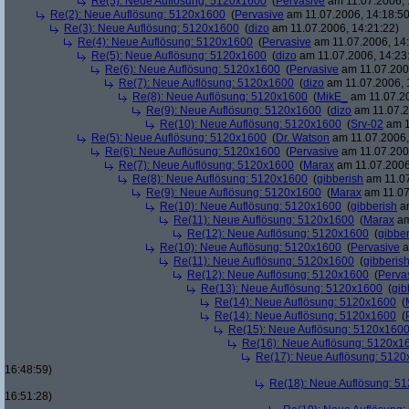
Re(5): Neue Auflösung: 5120x1600
(
Pervasive
am 11.07.2006, 
Re(2): Neue Auflösung: 5120x1600
(
Pervasive
am 11.07.2006, 14:18:50
Re(3): Neue Auflösung: 5120x1600
(
dizo
am 11.07.2006, 14:21:22)
Re(4): Neue Auflösung: 5120x1600
(
Pervasive
am 11.07.2006, 14:
Re(5): Neue Auflösung: 5120x1600
(
dizo
am 11.07.2006, 14:23
Re(6): Neue Auflösung: 5120x1600
(
Pervasive
am 11.07.2006
Re(7): Neue Auflösung: 5120x1600
(
dizo
am 11.07.2006, 
Re(8): Neue Auflösung: 5120x1600
(
MikE_
am 11.07.20
Re(9): Neue Auflösung: 5120x1600
(
dizo
am 11.07.2
Re(10): Neue Auflösung: 5120x1600
(
Srv-02
am 1
Re(5): Neue Auflösung: 5120x1600
(
Dr. Watson
am 11.07.2006,
Re(6): Neue Auflösung: 5120x1600
(
Pervasive
am 11.07.2006
Re(7): Neue Auflösung: 5120x1600
(
Marax
am 11.07.2006
Re(8): Neue Auflösung: 5120x1600
(
gibberish
am 11.07
Re(9): Neue Auflösung: 5120x1600
(
Marax
am 11.07
Re(10): Neue Auflösung: 5120x1600
(
gibberish
am
Re(11): Neue Auflösung: 5120x1600
(
Marax
am
Re(12): Neue Auflösung: 5120x1600
(
gibber
Re(10): Neue Auflösung: 5120x1600
(
Pervasive
a
Re(11): Neue Auflösung: 5120x1600
(
gibberis
Re(12): Neue Auflösung: 5120x1600
(
Perva
Re(13): Neue Auflösung: 5120x1600
(
gib
Re(14): Neue Auflösung: 5120x1600
(
Re(14): Neue Auflösung: 5120x1600
(
Re(15): Neue Auflösung: 5120x160
Re(16): Neue Auflösung: 5120x1
Re(17): Neue Auflösung: 512
16:48:59)
Re(18): Neue Auflösung: 5
16:51:28)