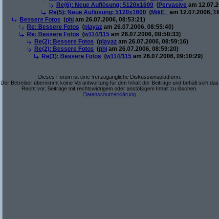
Re(6): Neue Auflösung: 5120x1600
(
Pervasive
am 12.07.2
Re(5): Neue Auflösung: 5120x1600
(
MikE_
am 12.07.2006, 18
Bessere Fotos
(
phj
am 26.07.2006, 08:53:21)
Re: Bessere Fotos
(
playaz
am 26.07.2006, 08:55:40)
Re: Bessere Fotos
(
w114/115
am 26.07.2006, 08:58:33)
Re(2): Bessere Fotos
(
playaz
am 26.07.2006, 08:59:16)
Re(2): Bessere Fotos
(
phj
am 26.07.2006, 08:59:20)
Re(3): Bessere Fotos
(
w114/115
am 26.07.2006, 09:10:29)
Dieses Forum ist eine frei zugängliche Diskussionsplattform.
Der Betreiber übernimmt keine Verantwortung für den Inhalt der Beiträge und behält sich das
Recht vor, Beiträge mit rechtswidrigem oder anstößigem Inhalt zu löschen.
Datenschutzerklärung