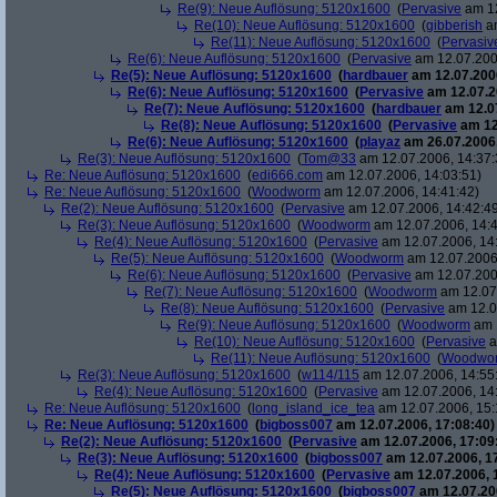
Re(9): Neue Auflösung: 5120x1600
(
Pervasive
am 12
Re(10): Neue Auflösung: 5120x1600
(
gibberish
am
Re(11): Neue Auflösung: 5120x1600
(
Pervasiv
Re(6): Neue Auflösung: 5120x1600
(
Pervasive
am 12.07.200
Re(5): Neue Auflösung: 5120x1600
(
hardbauer
am 12.07.2006
Re(6): Neue Auflösung: 5120x1600
(
Pervasive
am 12.07.2
Re(7): Neue Auflösung: 5120x1600
(
hardbauer
am 12.07
Re(8): Neue Auflösung: 5120x1600
(
Pervasive
am 12
Re(6): Neue Auflösung: 5120x1600
(
playaz
am 26.07.2006,
Re(3): Neue Auflösung: 5120x1600
(
Tom@33
am 12.07.2006, 14:37:
Re: Neue Auflösung: 5120x1600
(
edi666.com
am 12.07.2006, 14:03:51)
Re: Neue Auflösung: 5120x1600
(
Woodworm
am 12.07.2006, 14:41:42)
Re(2): Neue Auflösung: 5120x1600
(
Pervasive
am 12.07.2006, 14:42:4
Re(3): Neue Auflösung: 5120x1600
(
Woodworm
am 12.07.2006, 14:4
Re(4): Neue Auflösung: 5120x1600
(
Pervasive
am 12.07.2006, 14
Re(5): Neue Auflösung: 5120x1600
(
Woodworm
am 12.07.2006,
Re(6): Neue Auflösung: 5120x1600
(
Pervasive
am 12.07.200
Re(7): Neue Auflösung: 5120x1600
(
Woodworm
am 12.07.
Re(8): Neue Auflösung: 5120x1600
(
Pervasive
am 12.0
Re(9): Neue Auflösung: 5120x1600
(
Woodworm
am 1
Re(10): Neue Auflösung: 5120x1600
(
Pervasive
a
Re(11): Neue Auflösung: 5120x1600
(
Woodwo
Re(3): Neue Auflösung: 5120x1600
(
w114/115
am 12.07.2006, 14:55
Re(4): Neue Auflösung: 5120x1600
(
Pervasive
am 12.07.2006, 14
Re: Neue Auflösung: 5120x1600
(
long_island_ice_tea
am 12.07.2006, 15:
Re: Neue Auflösung: 5120x1600
(
bigboss007
am 12.07.2006, 17:08:40)
Re(2): Neue Auflösung: 5120x1600
(
Pervasive
am 12.07.2006, 17:09
Re(3): Neue Auflösung: 5120x1600
(
bigboss007
am 12.07.2006, 1
Re(4): Neue Auflösung: 5120x1600
(
Pervasive
am 12.07.2006, 
Re(5): Neue Auflösung: 5120x1600
(
bigboss007
am 12.07.200