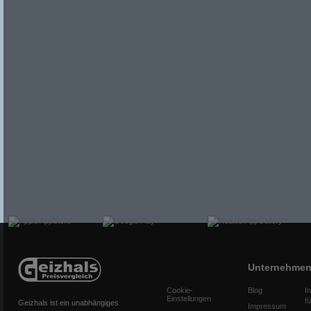
Unternehme
Cookie-
Blog
I
Einstellungen
f
Geizhals ist ein unabhängiges
Impressum