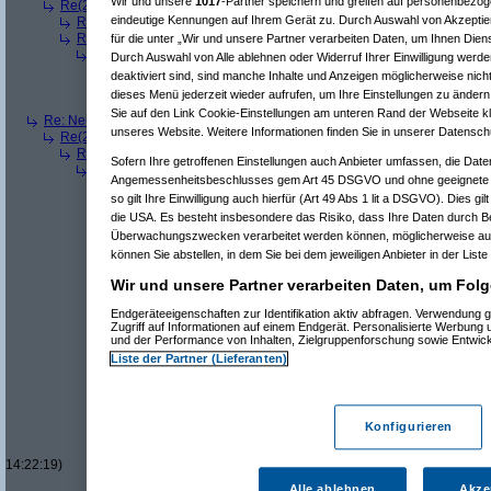
Wir und unsere
1017
-Partner speichern und greifen auf personenbezo
Re(2): Neue Auflösung: 5120x1600
(
Mr L
am 11.07.2006, 13:57:48)
eindeutige Kennungen auf Ihrem Gerät zu. Durch Auswahl von Akzeptier
Re(3): Neue Auflösung: 5120x1600
(
dizo
am 11.07.2006, 13:58:27)
Re(3): Neue Auflösung: 5120x1600
(
Pervasive
am 11.07.2006, 13:58
für die unter „Wir und unsere Partner verarbeiten Daten, um Ihnen Dien
Re(4): Neue Auflösung: 5120x1600
(
phj
am 11.07.2006, 13:59:44)
Durch Auswahl von Alle ablehnen oder Widerruf Ihrer Einwilligung werde
Re(5): Neue Auflösung: 5120x1600
(
teleth
am 11.07.2006, 14:0
deaktiviert sind, sind manche Inhalte und Anzeigen möglicherweise nicht
Re(5): Neue Auflösung: 5120x1600
(
Pervasive
am 11.07.2006, 
dieses Menü jederzeit wieder aufrufen, um Ihre Einstellungen zu ändern 
Re(5): Neue Auflösung: 5120x1600
(
dizo
am 11.07.2006, 14:01
Sie auf den Link Cookie-Einstellungen am unteren Rand der Webseite kli
Re: Neue Auflösung: 5120x1600
(
teleth
am 11.07.2006, 13:49:03)
unseres Website. Weitere Informationen finden Sie in unserer Datensch
Re(2): Neue Auflösung: 5120x1600
(
Pervasive
am 11.07.2006, 13:49:18
Re(3): Neue Auflösung: 5120x1600
(
teleth
am 11.07.2006, 13:49:42)
Sofern Ihre getroffenen Einstellungen auch Anbieter umfassen, die Daten
Re(4): Neue Auflösung: 5120x1600
(
Pervasive
am 11.07.2006, 13:
Angemessenheitsbeschlusses gem Art 45 DSGVO und ohne geeignete G
Re(5): Neue Auflösung: 5120x1600
(
dizo
am 11.07.2006, 13:53
so gilt Ihre Einwilligung auch hierfür (Art 49 Abs 1 lit a DSGVO). Dies gi
Re(6): Neue Auflösung: 5120x1600
(
Pervasive
am 11.07.2006
die USA. Es besteht insbesondere das Risiko, dass Ihre Daten durch B
Re(7): Neue Auflösung: 5120x1600
(
dizo
am 11.07.2006, 
Re(8): Neue Auflösung: 5120x1600
(
Pervasive
am 11.0
Überwachungszwecken verarbeitet werden können, möglicherweise auc
Re(9): Neue Auflösung: 5120x1600
(
dizo
am 11.07.2
können Sie abstellen, in dem Sie bei dem jeweiligen Anbieter in der Liste
Re(10): Neue Auflösung: 5120x1600
(
Pervasive
a
Wir und unsere Partner verarbeiten Daten, um Folg
Re(11): Neue Auflösung: 5120x1600
(
dizo
am 1
Re(12): Neue Auflösung: 5120x1600
(
phj
am
Endgeräteeigenschaften zur Identifikation aktiv abfragen. Verwendung 
Re(13): Neue Auflösung: 5120x1600
(
diz
Zugriff auf Informationen auf einem Endgerät. Personalisierte Werbung
Re(14): Neue Auflösung: 5120x1600
(
und der Performance von Inhalten, Zielgruppenforschung sowie Entwic
Re(12): Neue Auflösung: 5120x1600
(
Perva
Liste der Partner (Lieferanten)
Re(13): Neue Auflösung: 5120x1600
(
diz
Re(14): Neue Auflösung: 5120x1600
(
Re(15): Neue Auflösung: 5120x160
Re(16): Neue Auflösung: 5120x1
Konfigurieren
Re(17): Neue Auflösung: 512
Re(18): Neue Auflösung: 5
14:22:19)
Re(19): Neue Auflösung
Alle ablehnen
Akze