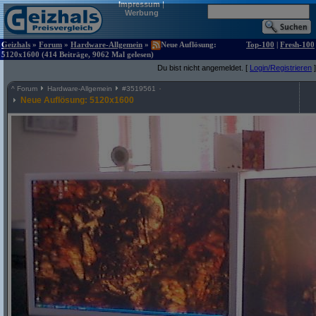
Impressum
|
Werbung
Geizhals
»
Forum
»
Hardware-Allgemein
»
Neue Auflösung:
Top-100
|
Fresh-100
5120x1600 (414 Beiträge, 9062 Mal gelesen)
Du bist nicht angemeldet. [
Login/Registrieren
]
^
Forum
Hardware-Allgemein
#
3519561
Neue Auflösung: 5120x1600