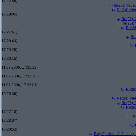
17:12:48)
Re(23): Neue
Re(24): Ne
17:19:05)
Re(25):
Re(25):
Re(26
17:27:41)
Re
17:28:43)
17:29:28)
17:30:15)
11.07.2006, 17:31:19)
11.07.2006, 17:32:18)
11.07.2006, 17:33:01)
Re(26
19:20:39)
Re(24): Ne
Re(25):
Re(26
17:27:10)
Re
17:28:07)
17:28:52)
Re(19): Neue Auflösung