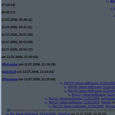
Re
17:14:14)
20:45:17)
12.07.2006, 20:46:11)
12.07.2006, 20:47:11)
12.07.2006, 20:51:06)
12.07.2006, 20:53:08)
12.07.2006, 20:53:37)
am 12.07.2006, 21:00:54)
(
Pervasive
am 12.07.2006, 21:19:39)
(
w114/115
am 12.07.2006, 21:24:43)
(
Pervasive
am 12.07.2006, 21:26:00)
Re(15): Neue Auflösung: 5120x160
Re(16): Neue Auflösung: 5120x1
Re(16): Neue Auflösung: 5120x1
Re(17): Neue Auflösung: 512
Re(11): Neue Auflösung: 5120x1600
(
wissende
Re(11): Neue Auflösung: 5120x1600
(
Marax
am
Re(12): Neue Auflösung: 5120x1600
(
Perva
Vom Autor zurückgezogen oder Autor hat seine Registrierung nicht bestätig
Re: Neue Auflösung: 5120x1600
(
SinnFrei
am 11.07.2006, 16:08:39)