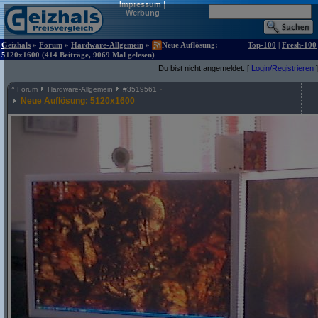
Impressum
|
Werbung
Geizhals
»
Forum
»
Hardware-Allgemein
»
Neue Auflösung:
Top-100
|
Fresh-100
5120x1600 (414 Beiträge, 9069 Mal gelesen)
Du bist nicht angemeldet. [
Login/Registrieren
]
^
Forum
Hardware-Allgemein
#
3519561
Neue Auflösung: 5120x1600