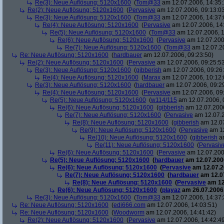
Re(3): Neue Auflösung: 5120x1600
(
Tom@33
am 12.07.2006, 14:35:
Re(2): Neue Auflösung: 5120x1600
(
Pervasive
am 12.07.2006, 09:13:0
Re(3): Neue Auflösung: 5120x1600
(
Tom@33
am 12.07.2006, 14:37:
Re(4): Neue Auflösung: 5120x1600
(
Pervasive
am 12.07.2006, 14
Re(5): Neue Auflösung: 5120x1600
(
Tom@33
am 12.07.2006, 1
Re(6): Neue Auflösung: 5120x1600
(
Pervasive
am 12.07.200
Re(7): Neue Auflösung: 5120x1600
(
Tom@33
am 12.07.20
Re: Neue Auflösung: 5120x1600
(
hardbauer
am 12.07.2006, 09:23:50)
Re(2): Neue Auflösung: 5120x1600
(
Pervasive
am 12.07.2006, 09:25:5
Re(3): Neue Auflösung: 5120x1600
(
gibberish
am 12.07.2006, 09:26
Re(4): Neue Auflösung: 5120x1600
(
Marax
am 12.07.2006, 10:12:
Re(3): Neue Auflösung: 5120x1600
(
hardbauer
am 12.07.2006, 09:2
Re(4): Neue Auflösung: 5120x1600
(
Pervasive
am 12.07.2006, 09
Re(5): Neue Auflösung: 5120x1600
(
w114/115
am 12.07.2006, 
Re(6): Neue Auflösung: 5120x1600
(
gibberish
am 12.07.2006
Re(7): Neue Auflösung: 5120x1600
(
Pervasive
am 12.07.2
Re(8): Neue Auflösung: 5120x1600
(
gibberish
am 12.07
Re(9): Neue Auflösung: 5120x1600
(
Pervasive
am 12
Re(10): Neue Auflösung: 5120x1600
(
gibberish
am
Re(11): Neue Auflösung: 5120x1600
(
Pervasiv
Re(6): Neue Auflösung: 5120x1600
(
Pervasive
am 12.07.200
Re(5): Neue Auflösung: 5120x1600
(
hardbauer
am 12.07.2006
Re(6): Neue Auflösung: 5120x1600
(
Pervasive
am 12.07.2
Re(7): Neue Auflösung: 5120x1600
(
hardbauer
am 12.07
Re(8): Neue Auflösung: 5120x1600
(
Pervasive
am 12
Re(6): Neue Auflösung: 5120x1600
(
playaz
am 26.07.2006,
Re(3): Neue Auflösung: 5120x1600
(
Tom@33
am 12.07.2006, 14:37:
Re: Neue Auflösung: 5120x1600
(
edi666.com
am 12.07.2006, 14:03:51)
Re: Neue Auflösung: 5120x1600
(
Woodworm
am 12.07.2006, 14:41:42)
Re(2): Neue Auflösung: 5120x1600
(
Pervasive
am 12.07.2006, 14:42:4