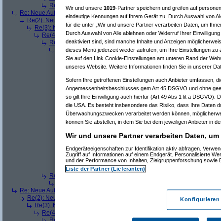
Re(5): Neue Auflösung: 5120x1600
(
dizo
am 11.07.2006, 14:01
Wir und unsere
1019
-Partner speichern und greifen auf person
Re: Neue Auflösung: 5120x1600
(
teleth
am 11.07.2006, 13:49:03)
eindeutige Kennungen auf Ihrem Gerät zu. Durch Auswahl von Ak
Re(2): Neue Auflösung: 5120x1600
(
Pervasive
am 11.07.2006, 13:49:18
für die unter „Wir und unsere Partner verarbeiten Daten, um Ihne
Re(3): Neue Auflösung: 5120x1600
(
teleth
am 11.07.2006, 13:49:42)
Durch Auswahl von Alle ablehnen oder Widerruf Ihrer Einwilligun
Re(4): Neue Auflösung: 5120x1600
(
Pervasive
am 11.07.2006, 13:
deaktiviert sind, sind manche Inhalte und Anzeigen möglicherweis
Re(5): Neue Auflösung: 5120x1600
(
dizo
am 11.07.2006, 13:53
Re(6): Neue Auflösung: 5120x1600
(
Pervasive
am 11.07.2006
dieses Menü jederzeit wieder aufrufen, um Ihre Einstellungen zu 
Re(7): Neue Auflösung: 5120x1600
(
dizo
am 11.07.2006, 
Sie auf den Link Cookie-Einstellungen am unteren Rand der Websei
Re(8): Neue Auflösung: 5120x1600
(
Pervasive
am 11.0
unseres Website. Weitere Informationen finden Sie in unserer Da
Re(9): Neue Auflösung: 5120x1600
(
dizo
am 11.07.2
Re(10): Neue Auflösung: 5120x1600
(
Pervasive
a
Sofern Ihre getroffenen Einstellungen auch Anbieter umfassen, di
Re(11): Neue Auflösung: 5120x1600
(
dizo
am 1
Angemessenheitsbeschlusses gem Art 45 DSGVO und ohne geeig
Re(12): Neue Auflösung: 5120x1600
(
phj
am
so gilt Ihre Einwilligung auch hierfür (Art 49 Abs 1 lit a DSGVO). 
Re(13): Neue Auflösung: 5120x1600
(
diz
die USA. Es besteht insbesondere das Risiko, dass Ihre Daten d
Re(14): Neue Auflösung: 5120x1600
(
Überwachungszwecken verarbeitet werden können, möglicherwei
Re(12): Neue Auflösung: 5120x1600
(
Perva
können Sie abstellen, in dem Sie bei dem jeweiligen Anbieter in de
Re(13): Neue Auflösung: 5120x1600
(
diz
Re(14): Neue Auflösung: 5120x1600
(
Wir und unsere Partner verarbeiten Daten, um
Re(15): Neue Auflösung: 5120x160
Re(16): Neue Auflösung: 5120x1
Endgeräteeigenschaften zur Identifikation aktiv abfragen. Verw
Re(17): Neue Auflösung: 512
Zugriff auf Informationen auf einem Endgerät. Personalisierte W
Re(18): Neue Auflösung: 5
und der Performance von Inhalten, Zielgruppenforschung sowie
Re(19): Neue Auflösung
Liste der Partner (Lieferanten)
Re(5): Neue Auflösung: 5120x1600
(
teleth
am 11.07.2006, 13:5
Re(6): Neue Auflösung: 5120x1600
(
Pervasive
am 11.07.2006
Re: Neue Auflösung: 5120x1600
(
w114/115
am 11.07.2006, 13:53:45)
Re(2): Neue Auflösung: 5120x1600
(
Pervasive
am 11.07.2006, 13:55:30
Konfigurieren
Re(3): Neue Auflösung: 5120x1600
(
graved
am 11.07.2006, 14:23:22
Re(4): Neue Auflösung: 5120x1600
(
Pervasive
am 11.07.2006, 14:
Re(5): Neue Auflösung: 5120x1600
(
graved
am 11.07.2006, 14: