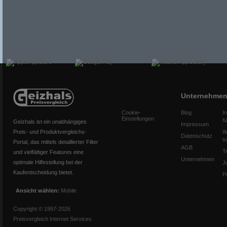
Unternehme
Cookie-
Blog
I
Einstellungen
f
Geizhals ist ein unabhängiges
Impressum
Preis- und Produktvergleichs-
W
Datenschutz
s
Portal, das mittels detaillierter Filter
AGB
T
und vielfältiger Features eine
Unternehmen
optimale Hilfestellung bei der
J
Kaufentscheidung bietet.
P
Ansicht wählen:
Mobile
Copyright © 1997-2026
Preisvergleich Internet Services