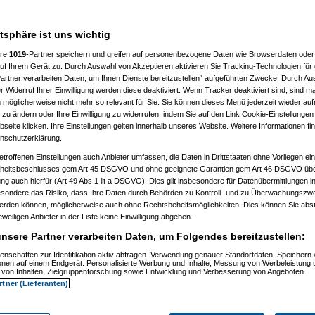
atsphäre ist uns wichtig
ere
1019
-Partner speichern und greifen auf personenbezogene Daten wie Browserdaten oder 
f Ihrem Gerät zu. Durch Auswahl von Akzeptieren aktivieren Sie Tracking-Technologien für d
artner verarbeiten Daten, um Ihnen Dienste bereitzustellen“ aufgeführten Zwecke. Durch Aus
 Widerruf Ihrer Einwilligung werden diese deaktiviert. Wenn Tracker deaktiviert sind, sind m
 möglicherweise nicht mehr so relevant für Sie. Sie können dieses Menü jederzeit wieder auf
 zu ändern oder Ihre Einwilligung zu widerrufen, indem Sie auf den Link Cookie-Einstellunge
eite klicken. Ihre Einstellungen gelten innerhalb unseres Website. Weitere Informationen fin
nschutzerklärung.
etroffenen Einstellungen auch Anbieter umfassen, die Daten in Drittstaaten ohne Vorliegen ei
itsbeschlusses gem Art 45 DSGVO und ohne geeignete Garantien gem Art 46 DSGVO übermi
gung auch hierfür (Art 49 Abs 1 lit a DSGVO). Dies gilt insbesondere für Datenübermittlungen i
esondere das Risiko, dass Ihre Daten durch Behörden zu Kontroll- und zu Überwachungsz
werden können, möglicherweise auch ohne Rechtsbehelfsmöglichkeiten. Dies können Sie abst
eweiligen Anbieter in der Liste keine Einwilligung abgeben.
nsere Partner verarbeiten Daten, um Folgendes bereitzustellen:
enschaften zur Identifikation aktiv abfragen. Verwendung genauer Standortdaten. Speichern 
)
ionen auf einem Endgerät. Personalisierte Werbung und Inhalte, Messung von Werbeleistung 
)
von Inhalten, Zielgruppenforschung sowie Entwicklung und Verbesserung von Angeboten.
rtner (Lieferanten)
t
(
Nagelfar
am 11.07.2006, 13:41:09)
)
tätigt
(
Nagelfar
am 11.07.2006, 13:42:40)