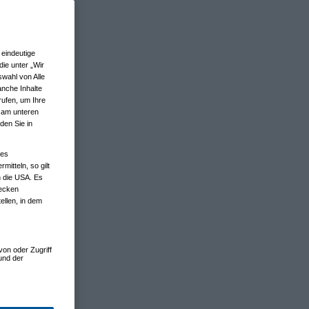
eindeutige
ie unter „Wir
wahl von Alle
anche Inhalte
rufen, um Ihre
n am unteren
den Sie in
nes
tteln, so gilt
n die USA. Es
wecken
ellen, in dem
von oder Zugriff
und der