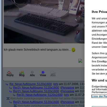
Ihre Priv
Wir und uns
Kennungen au
und unsere P
ablehnen oder
und Anzeigen
Einstellungen
Rand der Webs
unserer Date
Ich glaub mein Schreibtisch wird langsam zu klein...
Sofern Ihre g
Angemessenhe
Ihre Einwilli
besteht insb
verarbeitet 
Sie bei dem j
Wir und u
Re: Neue Auflösung: 5120x1600
(
phj
am 11.07.2006, 13:40:39)
Endgeräteeig
Re(2): Neue Auflösung: 5120x1600
(
Pervasive
am 11.07.2006, 13:41:12
auf Informat
Re(2): Neue Auflösung: 5120x1600
(
Pervasive
am 11.07.2006, 13:51:49
Performance 
Re(3): Neue Auflösung: 5120x1600
(
phj
am 11.07.2006, 13:52:12)
Liste der Pa
Vom Autor zurückgezogen oder Autor hat seine Registrierung nicht bestätig
Re(2): Neue Auflösung: 5120x1600
(
Pervasive
am 11.07.2006, 13:41:43
Vom Autor zurückgezogen oder Autor hat seine Registrierung nicht bes