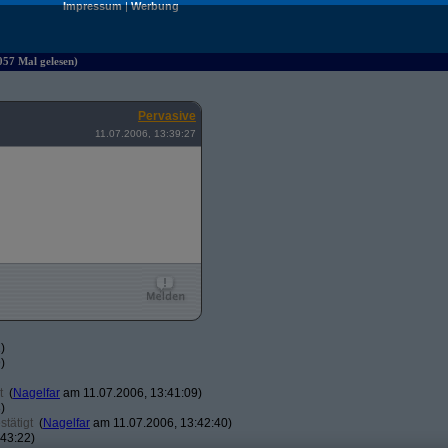
Impressum
|
Werbung
057 Mal gelesen)
Pervasive
11.07.2006, 13:39:27
)
)
t
(
Nagelfar
am 11.07.2006, 13:41:09)
)
tätigt
(
Nagelfar
am 11.07.2006, 13:42:40)
43:22)