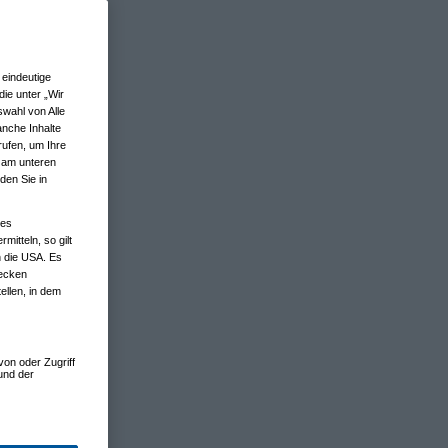
eindeutige
ie unter „Wir
wahl von Alle
anche Inhalte
rufen, um Ihre
n am unteren
den Sie in
nes
tteln, so gilt
n die USA. Es
wecken
ellen, in dem
von oder Zugriff
und der