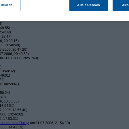
gurieren
Alle ablehnen
Akz
1)
)
3)
49:55)
:54:32)
:22:47)
, 20:38:15)
6, 20:40:49)
7.2006, 20:47:26)
7.2006, 20:49:53)
m 11.07.2006, 20:51:49)
)
13:48:32)
49:01)
24)
6, 00:59:47)
50:24)
:48)
, 13:53:36)
13:54:51)
7.2006, 13:55:40)
006, 13:56:02)
, 17:03:31)
stratern und Daisy!
am 11.07.2006, 21:54:19)
006, 14:41:19)