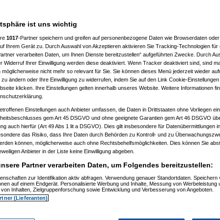
oanvoanc
11.07.2006, 19:06:23
atsphäre ist uns wichtig
ere
1017
-Partner speichern und greifen auf personenbezogene Daten wie Browserdaten oder 
f Ihrem Gerät zu. Durch Auswahl von Akzeptieren aktivieren Sie Tracking-Technologien für d
artner verarbeiten Daten, um Ihnen Dienste bereitzustellen“ aufgeführten Zwecke. Durch Aus
 Widerruf Ihrer Einwilligung werden diese deaktiviert. Wenn Tracker deaktiviert sind, sind m
 möglicherweise nicht mehr so relevant für Sie. Sie können dieses Menü jederzeit wieder auf
 zu ändern oder Ihre Einwilligung zu widerrufen, indem Sie auf den Link Cookie-Einstellunge
eite klicken. Ihre Einstellungen gelten innerhalb unseres Website. Weitere Informationen fin
nschutzerklärung.
, 19:16:41)
etroffenen Einstellungen auch Anbieter umfassen, die Daten in Drittstaaten ohne Vorliegen ei
006, 19:18:26)
itsbeschlusses gem Art 45 DSGVO und ohne geeignete Garantien gem Art 46 DSGVO übermi
7.2006, 19:18:54)
gung auch hierfür (Art 49 Abs 1 lit a DSGVO). Dies gilt insbesondere für Datenübermittlungen i
.07.2006, 19:19:51)
esondere das Risiko, dass Ihre Daten durch Behörden zu Kontroll- und zu Überwachungsz
m 11.07.2006, 19:28:27)
6, 19:20:36)
werden können, möglicherweise auch ohne Rechtsbehelfsmöglichkeiten. Dies können Sie abst
7.2006, 19:28:08)
eweiligen Anbieter in der Liste keine Einwilligung abgeben.
7.2006, 19:31:25)
nsere Partner verarbeiten Daten, um Folgendes bereitzustellen:
m 11.07.2006, 19:32:39)
m 11.07.2006, 19:37:57)
enschaften zur Identifikation aktiv abfragen. Verwendung genauer Standortdaten. Speichern 
sive
am 11.07.2006, 19:44:33)
ionen auf einem Endgerät. Personalisierte Werbung und Inhalte, Messung von Werbeleistung 
iboli
am 11.07.2006, 19:46:14)
von Inhalten, Zielgruppenforschung sowie Entwicklung und Verbesserung von Angeboten.
006, 21:32:40)
rtner (Lieferanten)
7.2006, 21:33:48)
.07.2006, 21:36:07)
m 11.07.2006, 21:38:09)