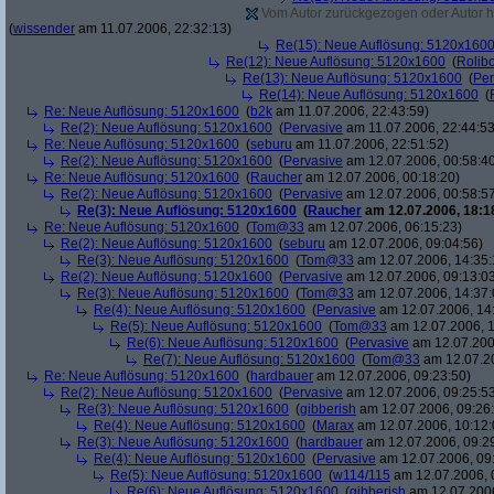
Vom Autor zurückgezogen oder Autor hat
(
wissender
am 11.07.2006, 22:32:13)
Re(15): Neue Auflösung: 5120x160
Re(12): Neue Auflösung: 5120x1600
(
Rolibo
Re(13): Neue Auflösung: 5120x1600
(
Per
Re(14): Neue Auflösung: 5120x1600
(
Re: Neue Auflösung: 5120x1600
(
b2k
am 11.07.2006, 22:43:59)
Re(2): Neue Auflösung: 5120x1600
(
Pervasive
am 11.07.2006, 22:44:53
Re: Neue Auflösung: 5120x1600
(
seburu
am 11.07.2006, 22:51:52)
Re(2): Neue Auflösung: 5120x1600
(
Pervasive
am 12.07.2006, 00:58:4
Re: Neue Auflösung: 5120x1600
(
Raucher
am 12.07.2006, 00:18:20)
Re(2): Neue Auflösung: 5120x1600
(
Pervasive
am 12.07.2006, 00:58:5
Re(3): Neue Auflösung: 5120x1600
(
Raucher
am 12.07.2006, 18:1
Re: Neue Auflösung: 5120x1600
(
Tom@33
am 12.07.2006, 06:15:23)
Re(2): Neue Auflösung: 5120x1600
(
seburu
am 12.07.2006, 09:04:56)
Re(3): Neue Auflösung: 5120x1600
(
Tom@33
am 12.07.2006, 14:35:
Re(2): Neue Auflösung: 5120x1600
(
Pervasive
am 12.07.2006, 09:13:0
Re(3): Neue Auflösung: 5120x1600
(
Tom@33
am 12.07.2006, 14:37:
Re(4): Neue Auflösung: 5120x1600
(
Pervasive
am 12.07.2006, 14
Re(5): Neue Auflösung: 5120x1600
(
Tom@33
am 12.07.2006, 1
Re(6): Neue Auflösung: 5120x1600
(
Pervasive
am 12.07.200
Re(7): Neue Auflösung: 5120x1600
(
Tom@33
am 12.07.20
Re: Neue Auflösung: 5120x1600
(
hardbauer
am 12.07.2006, 09:23:50)
Re(2): Neue Auflösung: 5120x1600
(
Pervasive
am 12.07.2006, 09:25:5
Re(3): Neue Auflösung: 5120x1600
(
gibberish
am 12.07.2006, 09:26
Re(4): Neue Auflösung: 5120x1600
(
Marax
am 12.07.2006, 10:12:
Re(3): Neue Auflösung: 5120x1600
(
hardbauer
am 12.07.2006, 09:2
Re(4): Neue Auflösung: 5120x1600
(
Pervasive
am 12.07.2006, 09
Re(5): Neue Auflösung: 5120x1600
(
w114/115
am 12.07.2006, 
Re(6): Neue Auflösung: 5120x1600
(
gibberish
am 12.07.2006