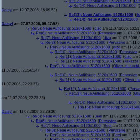
Re(13): Neue Auflösung: 5120x1600
(
Per
Re(14): Neue Auflösung: 5120x1600
(
Daisy!
am 12.07.2006, 16:09:53)
Re(13): Neue Auflösung: 5120x1600
(
il
Re(14): Neue Auflösung: 5120x1600
Daisy!
am 27.07.2006, 09:47:58)
Re(5): Neue Auflösung: 5120x1600
(
dizo
am 11.07.2006, 13:53
Re(6): Neue Auflösung: 5120x1600
(
Pervasive
am 11.07.2006
Re(7): Neue Auflösung: 5120x1600
(
dizo
am 11.07.2006, 
Re(8): Neue Auflösung: 5120x1600
(
Pervasive
am 11.0
Re(9): Neue Auflösung: 5120x1600
(
dizo
am 11.07.2
Re(10): Neue Auflösung: 5120x1600
(
Pervasive
a
Re(11): Neue Auflösung: 5120x1600
(
dizo
am 1
Re(11): Neue Auflösung: 5120x1600
(
kakazza
Re(9): Neue Auflösung: 5120x1600
(
Oliver_nur echt
11.07.2006, 21:56:14)
Re(10): Neue Auflösung: 5120x1600
(
Pervasive
a
Re(11): Neue Auflösung: 5120x1600
(
Oliver_nu
11.07.2006, 22:23:37)
Re(12): Neue Auflösung: 5120x1600
(
Perva
Re(13): Neue Auflösung: 5120x1600
(
Oli
am 11.07.2006, 22:25:33)
Re(14): Neue Auflösung: 5120x1600
(
Re(15): Neue Auflösung: 5120x160
Daisy!
am 11.07.2006, 22:36:36)
Re(5): Neue Auflösung: 5120x1600
(
Beel
am 11.07.2006, 14:13
Re(6): Neue Auflösung: 5120x1600
(
Pervasive
am 11.07.2006
Re(7): Neue Auflösung: 5120x1600
(
Beel
am 11.07.2006, 
Re(8): Neue Auflösung: 5120x1600
(
Pervasive
am 11.0
Re(9): Neue Auflösung: 5120x1600
(
Beel
am 11.07.2
Re(9): Neue Auflösung: 5120x1600
(
fatbox
am 11.07