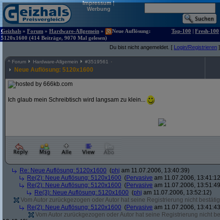
Impressum
|
Werbung
Geizhals
»
Forum
»
Hardware-Allgemein
»
Neue Auflösung:
Top-100
|
Fresh-100
5120x1600 (414 Beiträge, 9070 Mal gelesen)
Du bist nicht angemeldet. [
Login/Registrieren
]
^
Forum
Hardware-Allgemein
#
3519561
Neue Auflösung: 5120x1600
Ich glaub mein Schreibtisch wird langsam zu klein...
Re: Neue Auflösung: 5120x1600
(
phj
am 11.07.2006, 13:40:39)
Re(2): Neue Auflösung: 5120x1600
(
Pervasive
am 11.07.2006, 13:41:12
Re(2): Neue Auflösung: 5120x1600
(
Pervasive
am 11.07.2006, 13:51:49
Re(3): Neue Auflösung: 5120x1600
(
phj
am 11.07.2006, 13:52:12)
Vom Autor zurückgezogen oder Autor hat seine Registrierung nicht bestätig
Re(2): Neue Auflösung: 5120x1600
(
Pervasive
am 11.07.2006, 13:41:43
Vom Autor zurückgezogen oder Autor hat seine Registrierung nicht bes