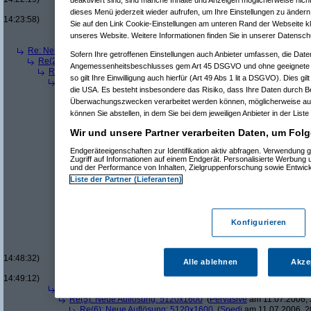
deaktiviert sind, sind manche Inhalte und Anzeigen möglicherweise nicht
Re(19): Neue Auflösung
dieses Menü jederzeit wieder aufrufen, um Ihre Einstellungen zu ändern 
14:23:58)
Sie auf den Link Cookie-Einstellungen am unteren Rand der Webseite kli
Re(5): Neue Auflösung: 5120x1600
(
teleth
am 11.07.2006, 13:5
unseres Website. Weitere Informationen finden Sie in unserer Datensch
Re(6): Neue Auflösung: 5120x1600
(
Pervasive
am 11.07.2006
Re: Neue Auflösung: 5120x1600
(
w114/115
am 11.07.2006, 13:53:45)
Sofern Ihre getroffenen Einstellungen auch Anbieter umfassen, die Daten
Re(2): Neue Auflösung: 5120x1600
(
Pervasive
am 11.07.2006, 13:55:30
Angemessenheitsbeschlusses gem Art 45 DSGVO und ohne geeignete G
Re(3): Neue Auflösung: 5120x1600
(
graved
am 11.07.2006, 14:23:22
so gilt Ihre Einwilligung auch hierfür (Art 49 Abs 1 lit a DSGVO). Dies gi
Re(4): Neue Auflösung: 5120x1600
(
Pervasive
am 11.07.2006, 14:
die USA. Es besteht insbesondere das Risiko, dass Ihre Daten durch B
Re(5): Neue Auflösung: 5120x1600
(
graved
am 11.07.2006, 14:
Überwachungszwecken verarbeitet werden können, möglicherweise auc
Re(6): Neue Auflösung: 5120x1600
(
Pervasive
am 11.07.2006
Re(7): Neue Auflösung: 5120x1600
(
graved
am 11.07.2006
können Sie abstellen, in dem Sie bei dem jeweiligen Anbieter in der Liste
Re(8): Neue Auflösung: 5120x1600
(
Pervasive
am 11.0
Wir und unsere Partner verarbeiten Daten, um Folg
Re(9): Neue Auflösung: 5120x1600
(
graved
am 11.07
Re(10): Neue Auflösung: 5120x1600
(
Pervasive
a
Endgeräteeigenschaften zur Identifikation aktiv abfragen. Verwendung 
Re(11): Neue Auflösung: 5120x1600
(
graved
am
Zugriff auf Informationen auf einem Endgerät. Personalisierte Werbung
Re(12): Neue Auflösung: 5120x1600
(
MikE_
und der Performance von Inhalten, Zielgruppenforschung sowie Entwic
Re(13): Neue Auflösung: 5120x1600
(
Per
Liste der Partner (Lieferanten)
Re(14): Neue Auflösung: 5120x1600
(
Re(14): Neue Auflösung: 5120x1600
(
Re(15): Neue Auflösung: 5120x160
Re(13): Neue Auflösung: 5120x1600
(
gra
Konfigurieren
Re(14): Neue Auflösung: 5120x1600
(
Re(15): Neue Auflösung: 5120x160
Re(16): Neue Auflösung: 5120x1
14:48:32)
Alle ablehnen
Akze
Re(17): Neue Auflösung: 512
14:49:12)
Re(4): Neue Auflösung: 5120x1600
(
Spedi
am 11.07.2006, 20:08:
Re(5): Neue Auflösung: 5120x1600
(
Pervasive
am 11.07.2006, 
Re(6): Neue Auflösung: 5120x1600
(
Spedi
am 11.07.2006, 2