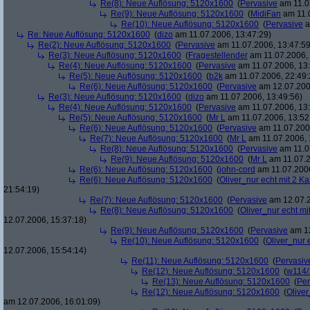
Re(8): Neue Auflösung: 5120x1600
(
Pervasive
am 11.0
Re(9): Neue Auflösung: 5120x1600
(
MidiFan
am 11.0
Re(10): Neue Auflösung: 5120x1600
(
Pervasive
a
Re: Neue Auflösung: 5120x1600
(
dizo
am 11.07.2006, 13:47:29)
Re(2): Neue Auflösung: 5120x1600
(
Pervasive
am 11.07.2006, 13:47:59
Re(3): Neue Auflösung: 5120x1600
(
Fragestellender
am 11.07.2006, 
Re(4): Neue Auflösung: 5120x1600
(
Pervasive
am 11.07.2006, 13:
Re(5): Neue Auflösung: 5120x1600
(
b2k
am 11.07.2006, 22:49:
Re(6): Neue Auflösung: 5120x1600
(
Pervasive
am 12.07.200
Re(3): Neue Auflösung: 5120x1600
(
dizo
am 11.07.2006, 13:49:56)
Re(4): Neue Auflösung: 5120x1600
(
Pervasive
am 11.07.2006, 13:
Re(5): Neue Auflösung: 5120x1600
(
Mr L
am 11.07.2006, 13:52
Re(6): Neue Auflösung: 5120x1600
(
Pervasive
am 11.07.2006
Re(7): Neue Auflösung: 5120x1600
(
Mr L
am 11.07.2006, 
Re(8): Neue Auflösung: 5120x1600
(
Pervasive
am 11.0
Re(9): Neue Auflösung: 5120x1600
(
Mr L
am 11.07.2
Re(6): Neue Auflösung: 5120x1600
(
john-cord
am 11.07.2006
Re(6): Neue Auflösung: 5120x1600
(
Oliver_nur echt mit 2 Ka
21:54:19)
Re(7): Neue Auflösung: 5120x1600
(
Pervasive
am 12.07.2
Re(8): Neue Auflösung: 5120x1600
(
Oliver_nur echt mi
12.07.2006, 15:37:18)
Re(9): Neue Auflösung: 5120x1600
(
Pervasive
am 12
Re(10): Neue Auflösung: 5120x1600
(
Oliver_nur 
12.07.2006, 15:54:14)
Re(11): Neue Auflösung: 5120x1600
(
Pervasiv
Re(12): Neue Auflösung: 5120x1600
(
w114/
Re(13): Neue Auflösung: 5120x1600
(
Per
Re(12): Neue Auflösung: 5120x1600
(
Oliver
am 12.07.2006, 16:01:09)