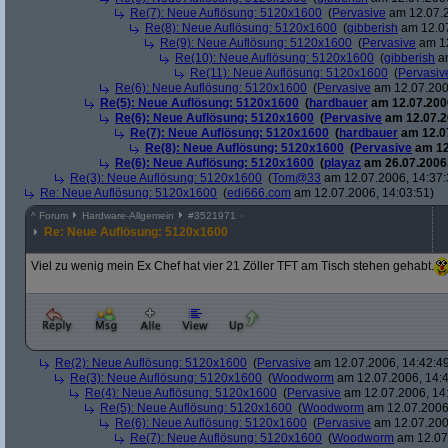
Re(7): Neue Auflösung: 5120x1600
(
Pervasive
am 12.07.2
Re(8): Neue Auflösung: 5120x1600
(
gibberish
am 12.07
Re(9): Neue Auflösung: 5120x1600
(
Pervasive
am 12
Re(10): Neue Auflösung: 5120x1600
(
gibberish
am
Re(11): Neue Auflösung: 5120x1600
(
Pervasiv
Re(6): Neue Auflösung: 5120x1600
(
Pervasive
am 12.07.200
Re(5): Neue Auflösung: 5120x1600
(
hardbauer
am 12.07.2006
Re(6): Neue Auflösung: 5120x1600
(
Pervasive
am 12.07.2
Re(7): Neue Auflösung: 5120x1600
(
hardbauer
am 12.07
Re(8): Neue Auflösung: 5120x1600
(
Pervasive
am 12
Re(6): Neue Auflösung: 5120x1600
(
playaz
am 26.07.2006,
Re(3): Neue Auflösung: 5120x1600
(
Tom@33
am 12.07.2006, 14:37:
Re: Neue Auflösung: 5120x1600
(
edi666.com
am 12.07.2006, 14:03:51)
^
Forum
Hardware-Allgemein
#
3521971
Re: Neue Auflösung: 5120x1600
Viel zu wenig mein Ex Chef hat vier 21 Zöller TFT am Tisch stehen gehabt.
Re(2): Neue Auflösung: 5120x1600
(
Pervasive
am 12.07.2006, 14:42:4
Re(3): Neue Auflösung: 5120x1600
(
Woodworm
am 12.07.2006, 14:4
Re(4): Neue Auflösung: 5120x1600
(
Pervasive
am 12.07.2006, 14
Re(5): Neue Auflösung: 5120x1600
(
Woodworm
am 12.07.2006,
Re(6): Neue Auflösung: 5120x1600
(
Pervasive
am 12.07.200
Re(7): Neue Auflösung: 5120x1600
(
Woodworm
am 12.07.