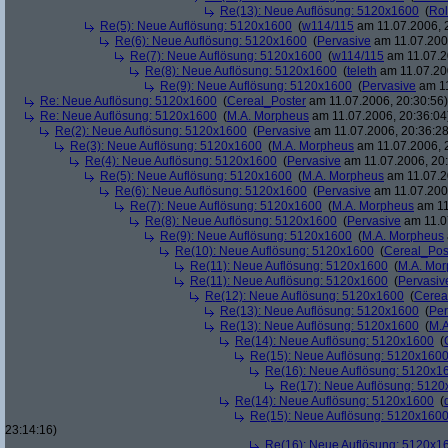
Re(13): Neue Auflösung: 5120x1600
(
Rol
Re(5): Neue Auflösung: 5120x1600
(
w114/115
am 11.07.2006, 
Re(6): Neue Auflösung: 5120x1600
(
Pervasive
am 11.07.2006
Re(7): Neue Auflösung: 5120x1600
(
w114/115
am 11.07.2
Re(8): Neue Auflösung: 5120x1600
(
teleth
am 11.07.200
Re(9): Neue Auflösung: 5120x1600
(
Pervasive
am 11
Re: Neue Auflösung: 5120x1600
(
Cereal_Poster
am 11.07.2006, 20:30:56)
Re: Neue Auflösung: 5120x1600
(
M.A. Morpheus
am 11.07.2006, 20:36:04
Re(2): Neue Auflösung: 5120x1600
(
Pervasive
am 11.07.2006, 20:36:28
Re(3): Neue Auflösung: 5120x1600
(
M.A. Morpheus
am 11.07.2006, 
Re(4): Neue Auflösung: 5120x1600
(
Pervasive
am 11.07.2006, 20:
Re(5): Neue Auflösung: 5120x1600
(
M.A. Morpheus
am 11.07.2
Re(6): Neue Auflösung: 5120x1600
(
Pervasive
am 11.07.2006
Re(7): Neue Auflösung: 5120x1600
(
M.A. Morpheus
am 11
Re(8): Neue Auflösung: 5120x1600
(
Pervasive
am 11.0
Re(9): Neue Auflösung: 5120x1600
(
M.A. Morpheus
Re(10): Neue Auflösung: 5120x1600
(
Cereal_Pos
Re(11): Neue Auflösung: 5120x1600
(
M.A. Mo
Re(11): Neue Auflösung: 5120x1600
(
Pervasiv
Re(12): Neue Auflösung: 5120x1600
(
Cerea
Re(13): Neue Auflösung: 5120x1600
(
Per
Re(13): Neue Auflösung: 5120x1600
(
M.A
Re(14): Neue Auflösung: 5120x1600
(
Re(15): Neue Auflösung: 5120x160
Re(16): Neue Auflösung: 5120x1
Re(17): Neue Auflösung: 512
Re(14): Neue Auflösung: 5120x1600
(
Re(15): Neue Auflösung: 5120x160
23:14:16)
Re(16): Neue Auflösung: 5120x1