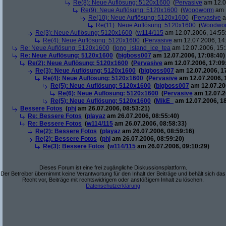
Re(8): Neue Auflösung: 5120x1600
(
Pervasive
am 12.0
Re(9): Neue Auflösung: 5120x1600
(
Woodworm
am 1
Re(10): Neue Auflösung: 5120x1600
(
Pervasive
a
Re(11): Neue Auflösung: 5120x1600
(
Woodwo
Re(3): Neue Auflösung: 5120x1600
(
w114/115
am 12.07.2006, 14:55
Re(4): Neue Auflösung: 5120x1600
(
Pervasive
am 12.07.2006, 14
Re: Neue Auflösung: 5120x1600
(
long_island_ice_tea
am 12.07.2006, 15:
Re: Neue Auflösung: 5120x1600
(
bigboss007
am 12.07.2006, 17:08:40)
Re(2): Neue Auflösung: 5120x1600
(
Pervasive
am 12.07.2006, 17:09
Re(3): Neue Auflösung: 5120x1600
(
bigboss007
am 12.07.2006, 1
Re(4): Neue Auflösung: 5120x1600
(
Pervasive
am 12.07.2006, 
Re(5): Neue Auflösung: 5120x1600
(
bigboss007
am 12.07.200
Re(6): Neue Auflösung: 5120x1600
(
Pervasive
am 12.07.2
Re(5): Neue Auflösung: 5120x1600
(
MikE_
am 12.07.2006, 18
Bessere Fotos
(
phj
am 26.07.2006, 08:53:21)
Re: Bessere Fotos
(
playaz
am 26.07.2006, 08:55:40)
Re: Bessere Fotos
(
w114/115
am 26.07.2006, 08:58:33)
Re(2): Bessere Fotos
(
playaz
am 26.07.2006, 08:59:16)
Re(2): Bessere Fotos
(
phj
am 26.07.2006, 08:59:20)
Re(3): Bessere Fotos
(
w114/115
am 26.07.2006, 09:10:29)
Dieses Forum ist eine frei zugängliche Diskussionsplattform.
Der Betreiber übernimmt keine Verantwortung für den Inhalt der Beiträge und behält sich das
Recht vor, Beiträge mit rechtswidrigem oder anstößigem Inhalt zu löschen.
Datenschutzerklärung