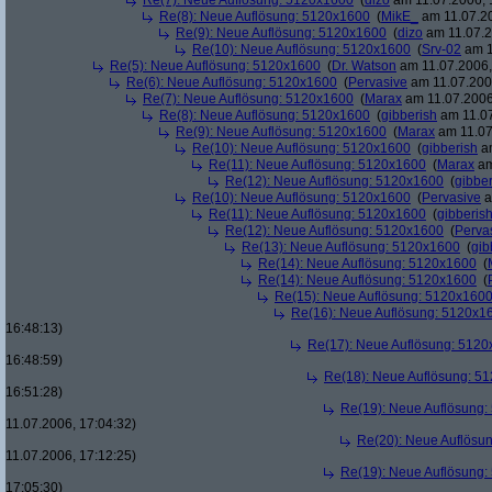
Re(7): Neue Auflösung: 5120x1600
(
dizo
am 11.07.2006, 
Re(8): Neue Auflösung: 5120x1600
(
MikE_
am 11.07.20
Re(9): Neue Auflösung: 5120x1600
(
dizo
am 11.07.2
Re(10): Neue Auflösung: 5120x1600
(
Srv-02
am 1
Re(5): Neue Auflösung: 5120x1600
(
Dr. Watson
am 11.07.2006,
Re(6): Neue Auflösung: 5120x1600
(
Pervasive
am 11.07.2006
Re(7): Neue Auflösung: 5120x1600
(
Marax
am 11.07.2006
Re(8): Neue Auflösung: 5120x1600
(
gibberish
am 11.07
Re(9): Neue Auflösung: 5120x1600
(
Marax
am 11.07
Re(10): Neue Auflösung: 5120x1600
(
gibberish
am
Re(11): Neue Auflösung: 5120x1600
(
Marax
am
Re(12): Neue Auflösung: 5120x1600
(
gibber
Re(10): Neue Auflösung: 5120x1600
(
Pervasive
a
Re(11): Neue Auflösung: 5120x1600
(
gibberis
Re(12): Neue Auflösung: 5120x1600
(
Perva
Re(13): Neue Auflösung: 5120x1600
(
gib
Re(14): Neue Auflösung: 5120x1600
(
Re(14): Neue Auflösung: 5120x1600
(
Re(15): Neue Auflösung: 5120x160
Re(16): Neue Auflösung: 5120x1
16:48:13)
Re(17): Neue Auflösung: 512
16:48:59)
Re(18): Neue Auflösung: 5
16:51:28)
Re(19): Neue Auflösung
11.07.2006, 17:04:32)
Re(20): Neue Auflösu
11.07.2006, 17:12:25)
Re(19): Neue Auflösung
17:05:30)