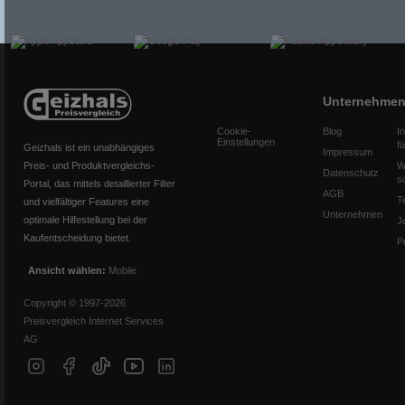
Unternehme
Cookie-
Blog
I
Einstellungen
f
Geizhals ist ein unabhängiges
Impressum
Preis- und Produktvergleichs-
W
Datenschutz
s
Portal, das mittels detaillierter Filter
AGB
T
und vielfältiger Features eine
Unternehmen
optimale Hilfestellung bei der
J
Kaufentscheidung bietet.
P
Ansicht wählen:
Mobile
Copyright © 1997-2026
Preisvergleich Internet Services
AG