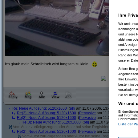
Ihre Priv
Wir und uns
Kennungen au
und unsere P
ablehnen oder
und Anzeigen
Einstellungen
Rand der Webs
unserer Date
Ich glaub mein Schreibtisch wird langsam zu klein...
Sofern Ihre g
Angemessenhe
Ihre Einwilli
besteht insb
verarbeitet 
Sie bei dem j
Wir und u
Re: Neue Auflösung: 5120x1600
(
phj
am 11.07.2006, 13:40:39)
Endgeräteeig
Re(2): Neue Auflösung: 5120x1600
(
Pervasive
am 11.07.2006, 13:41:12
auf Informat
Re(2): Neue Auflösung: 5120x1600
(
Pervasive
am 11.07.2006, 13:51:49
Performance 
Re(3): Neue Auflösung: 5120x1600
(
phj
am 11.07.2006, 13:52:12)
Liste der Pa
Vom Autor zurückgezogen oder Autor hat seine Registrierung nicht bestätig
Re(2): Neue Auflösung: 5120x1600
(
Pervasive
am 11.07.2006, 13:41:43
Vom Autor zurückgezogen oder Autor hat seine Registrierung nicht bes