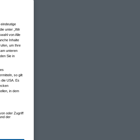
eindeutige
ie unter „Wir
wahl von Alle
anche Inhalte
rufen, um Ihre
n am unteren
den Sie in
nes
tteln, so gilt
n die USA. Es
wecken
ellen, in dem
von oder Zugriff
und der