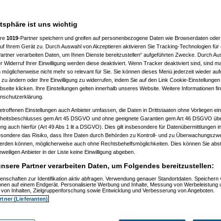
atsphäre ist uns wichtig
ere
1019
-Partner speichern und greifen auf personenbezogene Daten wie Browserdaten oder 
f Ihrem Gerät zu. Durch Auswahl von Akzeptieren aktivieren Sie Tracking-Technologien für d
artner verarbeiten Daten, um Ihnen Dienste bereitzustellen“ aufgeführten Zwecke. Durch Aus
 Widerruf Ihrer Einwilligung werden diese deaktiviert. Wenn Tracker deaktiviert sind, sind m
 möglicherweise nicht mehr so relevant für Sie. Sie können dieses Menü jederzeit wieder auf
 zu ändern oder Ihre Einwilligung zu widerrufen, indem Sie auf den Link Cookie-Einstellunge
eite klicken. Ihre Einstellungen gelten innerhalb unseres Website. Weitere Informationen fin
nschutzerklärung.
etroffenen Einstellungen auch Anbieter umfassen, die Daten in Drittstaaten ohne Vorliegen ei
itsbeschlusses gem Art 45 DSGVO und ohne geeignete Garantien gem Art 46 DSGVO übermi
gung auch hierfür (Art 49 Abs 1 lit a DSGVO). Dies gilt insbesondere für Datenübermittlungen i
esondere das Risiko, dass Ihre Daten durch Behörden zu Kontroll- und zu Überwachungsz
werden können, möglicherweise auch ohne Rechtsbehelfsmöglichkeiten. Dies können Sie abst
eweiligen Anbieter in der Liste keine Einwilligung abgeben.
nsere Partner verarbeiten Daten, um Folgendes bereitzustellen:
enschaften zur Identifikation aktiv abfragen. Verwendung genauer Standortdaten. Speichern 
)
ionen auf einem Endgerät. Personalisierte Werbung und Inhalte, Messung von Werbeleistung 
)
von Inhalten, Zielgruppenforschung sowie Entwicklung und Verbesserung von Angeboten.
rtner (Lieferanten)
t
(
Nagelfar
am 11.07.2006, 13:41:09)
)
tätigt
(
Nagelfar
am 11.07.2006, 13:42:40)