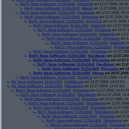
Re(3): Neue Auflösung: 5120x1600
(
gibberish
am 12.07.2006, 09:26
Re(4): Neue Auflösung: 5120x1600
(
Marax
am 12.07.2006, 10:12:
Re(3): Neue Auflösung: 5120x1600
(
hardbauer
am 12.07.2006, 09:2
Re(4): Neue Auflösung: 5120x1600
(
Pervasive
am 12.07.2006, 09
Re(5): Neue Auflösung: 5120x1600
(
w114/115
am 12.07.2006, 
Re(6): Neue Auflösung: 5120x1600
(
gibberish
am 12.07.2006
Re(7): Neue Auflösung: 5120x1600
(
Pervasive
am 12.07.2
Re(8): Neue Auflösung: 5120x1600
(
gibberish
am 12.07
Re(9): Neue Auflösung: 5120x1600
(
Pervasive
am 12
Re(10): Neue Auflösung: 5120x1600
(
gibberish
am
Re(11): Neue Auflösung: 5120x1600
(
Pervasiv
Re(6): Neue Auflösung: 5120x1600
(
Pervasive
am 12.07.200
Re(5): Neue Auflösung: 5120x1600
(
hardbauer
am 12.07.2006
Re(6): Neue Auflösung: 5120x1600
(
Pervasive
am 12.07.2
Re(7): Neue Auflösung: 5120x1600
(
hardbauer
am 12.07
Re(8): Neue Auflösung: 5120x1600
(
Pervasive
am 12
Re(6): Neue Auflösung: 5120x1600
(
playaz
am 26.07.2006,
Re(3): Neue Auflösung: 5120x1600
(
Tom@33
am 12.07.2006, 14:37:
Re: Neue Auflösung: 5120x1600
(
edi666.com
am 12.07.2006, 14:03:51)
Re: Neue Auflösung: 5120x1600
(
Woodworm
am 12.07.2006, 14:41:42)
Re(2): Neue Auflösung: 5120x1600
(
Pervasive
am 12.07.2006, 14:42:4
Re(3): Neue Auflösung: 5120x1600
(
Woodworm
am 12.07.2006, 14:4
Re(4): Neue Auflösung: 5120x1600
(
Pervasive
am 12.07.2006, 14
Re(5): Neue Auflösung: 5120x1600
(
Woodworm
am 12.07.2006,
Re(6): Neue Auflösung: 5120x1600
(
Pervasive
am 12.07.200
Re(7): Neue Auflösung: 5120x1600
(
Woodworm
am 12.07.
Re(8): Neue Auflösung: 5120x1600
(
Pervasive
am 12.0
Re(9): Neue Auflösung: 5120x1600
(
Woodworm
am 1
Re(10): Neue Auflösung: 5120x1600
(
Pervasive
a