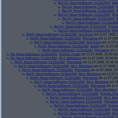
Re(13): Neue Auflösung: 5120x1600
(
Ma
Re(14): Neue Auflösung: 5120x1600
(
Re(14): Neue Auflösung: 5120x1600
(
Re(13): Neue Auflösung: 5120x1600
(
Rol
Re(14): Neue Auflösung: 5120x1600
(
Re(15): Neue Auflösung: 5120x160
Re(12): Neue Auflösung: 5120x1600
(
Cerea
Re(13): Neue Auflösung: 5120x1600
(
Rol
Re(5): Neue Auflösung: 5120x1600
(
w114/115
am 11.07.2006, 
Re(6): Neue Auflösung: 5120x1600
(
Pervasive
am 11.07.2006
Re(7): Neue Auflösung: 5120x1600
(
w114/115
am 11.07.2
Re(8): Neue Auflösung: 5120x1600
(
teleth
am 11.07.200
Re(9): Neue Auflösung: 5120x1600
(
Pervasive
am 11
Re: Neue Auflösung: 5120x1600
(
Cereal_Poster
am 11.07.2006, 20:30:56)
Re: Neue Auflösung: 5120x1600
(
M.A. Morpheus
am 11.07.2006, 20:36:04
Re(2): Neue Auflösung: 5120x1600
(
Pervasive
am 11.07.2006, 20:36:28
Re(3): Neue Auflösung: 5120x1600
(
M.A. Morpheus
am 11.07.2006, 
Re(4): Neue Auflösung: 5120x1600
(
Pervasive
am 11.07.2006, 20:
Re(5): Neue Auflösung: 5120x1600
(
M.A. Morpheus
am 11.07.2
Re(6): Neue Auflösung: 5120x1600
(
Pervasive
am 11.07.2006
Re(7): Neue Auflösung: 5120x1600
(
M.A. Morpheus
am 11
Re(8): Neue Auflösung: 5120x1600
(
Pervasive
am 11.0
Re(9): Neue Auflösung: 5120x1600
(
M.A. Morpheus
Re(10): Neue Auflösung: 5120x1600
(
Cereal_Pos
Re(11): Neue Auflösung: 5120x1600
(
M.A. Mo
Re(11): Neue Auflösung: 5120x1600
(
Pervasiv
Re(12): Neue Auflösung: 5120x1600
(
Cerea
Re(13): Neue Auflösung: 5120x1600
(
Per
Re(13): Neue Auflösung: 5120x1600
(
M.A
Re(14): Neue Auflösung: 5120x1600
(