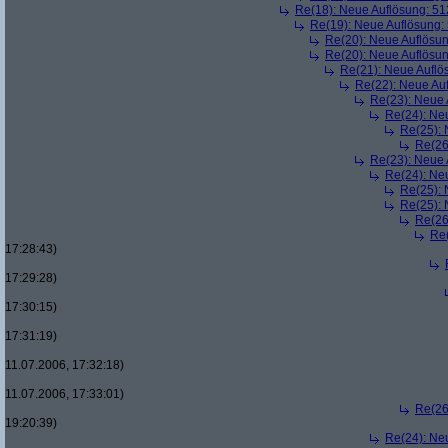
Re(18): Neue Auflösung: 5
Re(19): Neue Auflösung
Re(20): Neue Auflösu
Re(20): Neue Auflösu
Re(21): Neue Aufl
Re(22): Neue Au
Re(23): Neue
Re(24): Ne
Re(25):
Re(26
Re(23): Neue
Re(24): Ne
Re(25):
Re(25):
Re(26
Re
17:28:43)
17:29:28)
17:30:15)
17:31:19)
11.07.2006, 17:32:18)
11.07.2006, 17:33:01)
Re(26
19:20:39)
Re(24): Ne