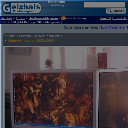
Impressum
|
Werbung
Geizhals
»
Forum
»
Hardware-Allgemein
»
Neue Auflösung:
Top-100
|
Fresh-100
5120x1600 (414 Beiträge, 9067 Mal gelesen)
Du bist nicht angemeldet. [
Login/Registrieren
]
^
Forum
Hardware-Allgemein
#
3519561
Neue Auflösung: 5120x1600