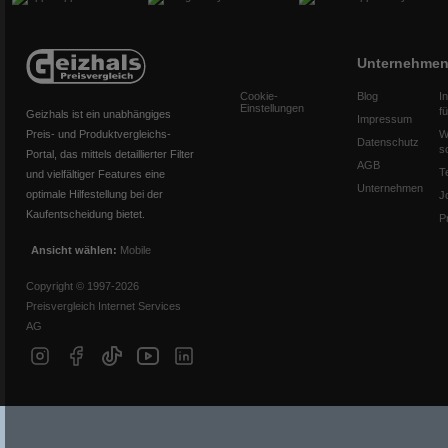
Unternehme
Cookie-
Blog
I
Einstellungen
f
Geizhals ist ein unabhängiges
Impressum
Preis- und Produktvergleichs-
W
Datenschutz
s
Portal, das mittels detaillierter Filter
AGB
T
und vielfältiger Features eine
Unternehmen
optimale Hilfestellung bei der
J
Kaufentscheidung bietet.
P
Ansicht wählen:
Mobile
Copyright © 1997-2026
Preisvergleich Internet Services
AG