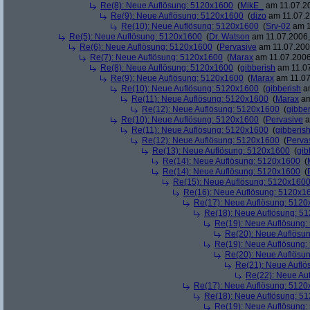
Re(8): Neue Auflösung: 5120x1600
(
MikE_
am 11.07.20
Re(9): Neue Auflösung: 5120x1600
(
dizo
am 11.07.2
Re(10): Neue Auflösung: 5120x1600
(
Srv-02
am 1
Re(5): Neue Auflösung: 5120x1600
(
Dr. Watson
am 11.07.2006,
Re(6): Neue Auflösung: 5120x1600
(
Pervasive
am 11.07.2006
Re(7): Neue Auflösung: 5120x1600
(
Marax
am 11.07.2006
Re(8): Neue Auflösung: 5120x1600
(
gibberish
am 11.07
Re(9): Neue Auflösung: 5120x1600
(
Marax
am 11.07
Re(10): Neue Auflösung: 5120x1600
(
gibberish
am
Re(11): Neue Auflösung: 5120x1600
(
Marax
am
Re(12): Neue Auflösung: 5120x1600
(
gibber
Re(10): Neue Auflösung: 5120x1600
(
Pervasive
a
Re(11): Neue Auflösung: 5120x1600
(
gibberis
Re(12): Neue Auflösung: 5120x1600
(
Perva
Re(13): Neue Auflösung: 5120x1600
(
gib
Re(14): Neue Auflösung: 5120x1600
(
Re(14): Neue Auflösung: 5120x1600
(
Re(15): Neue Auflösung: 5120x160
Re(16): Neue Auflösung: 5120x1
Re(17): Neue Auflösung: 512
Re(18): Neue Auflösung: 5
Re(19): Neue Auflösung
Re(20): Neue Auflösu
Re(19): Neue Auflösung
Re(20): Neue Auflösu
Re(21): Neue Aufl
Re(22): Neue Au
Re(17): Neue Auflösung: 512
Re(18): Neue Auflösung: 5
Re(19): Neue Auflösung