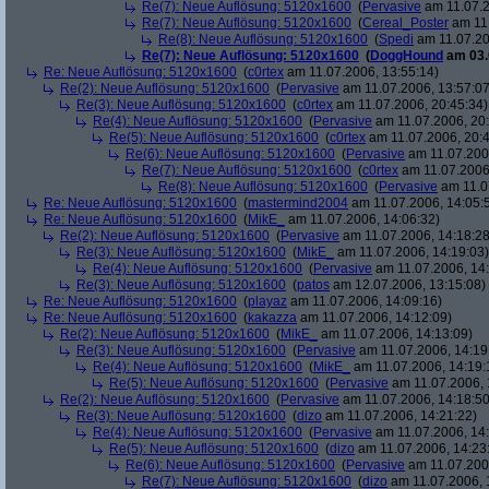
Re(7): Neue Auflösung: 5120x1600
(
Pervasive
am 11.07.2
Re(7): Neue Auflösung: 5120x1600
(
Cereal_Poster
am 11.
Re(8): Neue Auflösung: 5120x1600
(
Spedi
am 11.07.20
Re(7): Neue Auflösung: 5120x1600
(
DoggHound
am 03.
Re: Neue Auflösung: 5120x1600
(
c0rtex
am 11.07.2006, 13:55:14)
Re(2): Neue Auflösung: 5120x1600
(
Pervasive
am 11.07.2006, 13:57:07
Re(3): Neue Auflösung: 5120x1600
(
c0rtex
am 11.07.2006, 20:45:34)
Re(4): Neue Auflösung: 5120x1600
(
Pervasive
am 11.07.2006, 20:
Re(5): Neue Auflösung: 5120x1600
(
c0rtex
am 11.07.2006, 20:4
Re(6): Neue Auflösung: 5120x1600
(
Pervasive
am 11.07.2006
Re(7): Neue Auflösung: 5120x1600
(
c0rtex
am 11.07.2006,
Re(8): Neue Auflösung: 5120x1600
(
Pervasive
am 11.0
Re: Neue Auflösung: 5120x1600
(
mastermind2004
am 11.07.2006, 14:05:
Re: Neue Auflösung: 5120x1600
(
MikE_
am 11.07.2006, 14:06:32)
Re(2): Neue Auflösung: 5120x1600
(
Pervasive
am 11.07.2006, 14:18:28
Re(3): Neue Auflösung: 5120x1600
(
MikE_
am 11.07.2006, 14:19:03)
Re(4): Neue Auflösung: 5120x1600
(
Pervasive
am 11.07.2006, 14:
Re(3): Neue Auflösung: 5120x1600
(
patos
am 12.07.2006, 13:15:08)
Re: Neue Auflösung: 5120x1600
(
playaz
am 11.07.2006, 14:09:16)
Re: Neue Auflösung: 5120x1600
(
kakazza
am 11.07.2006, 14:12:09)
Re(2): Neue Auflösung: 5120x1600
(
MikE_
am 11.07.2006, 14:13:09)
Re(3): Neue Auflösung: 5120x1600
(
Pervasive
am 11.07.2006, 14:19
Re(4): Neue Auflösung: 5120x1600
(
MikE_
am 11.07.2006, 14:19:
Re(5): Neue Auflösung: 5120x1600
(
Pervasive
am 11.07.2006, 
Re(2): Neue Auflösung: 5120x1600
(
Pervasive
am 11.07.2006, 14:18:50
Re(3): Neue Auflösung: 5120x1600
(
dizo
am 11.07.2006, 14:21:22)
Re(4): Neue Auflösung: 5120x1600
(
Pervasive
am 11.07.2006, 14:
Re(5): Neue Auflösung: 5120x1600
(
dizo
am 11.07.2006, 14:23
Re(6): Neue Auflösung: 5120x1600
(
Pervasive
am 11.07.2006
Re(7): Neue Auflösung: 5120x1600
(
dizo
am 11.07.2006, 