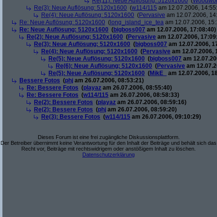
Re(11): Neue Auflösung: 5120x1600
(
Woodwo
Re(3): Neue Auflösung: 5120x1600
(
w114/115
am 12.07.2006, 14:55
Re(4): Neue Auflösung: 5120x1600
(
Pervasive
am 12.07.2006, 14
Re: Neue Auflösung: 5120x1600
(
long_island_ice_tea
am 12.07.2006, 15:
Re: Neue Auflösung: 5120x1600
(
bigboss007
am 12.07.2006, 17:08:40)
Re(2): Neue Auflösung: 5120x1600
(
Pervasive
am 12.07.2006, 17:09
Re(3): Neue Auflösung: 5120x1600
(
bigboss007
am 12.07.2006, 1
Re(4): Neue Auflösung: 5120x1600
(
Pervasive
am 12.07.2006, 
Re(5): Neue Auflösung: 5120x1600
(
bigboss007
am 12.07.200
Re(6): Neue Auflösung: 5120x1600
(
Pervasive
am 12.07.2
Re(5): Neue Auflösung: 5120x1600
(
MikE_
am 12.07.2006, 18
Bessere Fotos
(
phj
am 26.07.2006, 08:53:21)
Re: Bessere Fotos
(
playaz
am 26.07.2006, 08:55:40)
Re: Bessere Fotos
(
w114/115
am 26.07.2006, 08:58:33)
Re(2): Bessere Fotos
(
playaz
am 26.07.2006, 08:59:16)
Re(2): Bessere Fotos
(
phj
am 26.07.2006, 08:59:20)
Re(3): Bessere Fotos
(
w114/115
am 26.07.2006, 09:10:29)
Dieses Forum ist eine frei zugängliche Diskussionsplattform.
Der Betreiber übernimmt keine Verantwortung für den Inhalt der Beiträge und behält sich das
Recht vor, Beiträge mit rechtswidrigem oder anstößigem Inhalt zu löschen.
Datenschutzerklärung