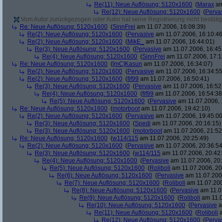
Re(11): Neue Auflösung: 5120x1600
(
Marax
am
Re(12): Neue Auflösung: 5120x1600
(
Perva
Vom Autor zurückgezogen oder Autor hat seine Registrierung nicht bestätig
Re: Neue Auflösung: 5120x1600
(
SinnFrei
am 11.07.2006, 16:08:39)
Re(2): Neue Auflösung: 5120x1600
(
Pervasive
am 11.07.2006, 16:10:46
Re(2): Neue Auflösung: 5120x1600
(
MikE_
am 11.07.2006, 16:44:01)
Re(3): Neue Auflösung: 5120x1600
(
Pervasive
am 11.07.2006, 16:45
Re(4): Neue Auflösung: 5120x1600
(
SinnFrei
am 11.07.2006, 17:1
Re: Neue Auflösung: 5120x1600
(
[mC]Kasun
am 11.07.2006, 16:34:07)
Re(2): Neue Auflösung: 5120x1600
(
Pervasive
am 11.07.2006, 16:34:55
Re(2): Neue Auflösung: 5120x1600
(
fif99
am 11.07.2006, 16:50:41)
Re(3): Neue Auflösung: 5120x1600
(
Pervasive
am 11.07.2006, 16:52
Re(4): Neue Auflösung: 5120x1600
(
fif99
am 11.07.2006, 16:54:38
Re(5): Neue Auflösung: 5120x1600
(
Pervasive
am 11.07.2006, 
Re: Neue Auflösung: 5120x1600
(
motorboot
am 11.07.2006, 19:42:10)
Re(2): Neue Auflösung: 5120x1600
(
Pervasive
am 11.07.2006, 19:45:00
Re(3): Neue Auflösung: 5120x1600
(
Spedi
am 11.07.2006, 20:16:15)
Re(3): Neue Auflösung: 5120x1600
(
motorboot
am 11.07.2006, 21:52
Re: Neue Auflösung: 5120x1600
(
w114/115
am 11.07.2006, 20:25:49)
Re(2): Neue Auflösung: 5120x1600
(
Pervasive
am 11.07.2006, 20:36:54
Re(3): Neue Auflösung: 5120x1600
(
w114/115
am 11.07.2006, 20:42
Re(4): Neue Auflösung: 5120x1600
(
Pervasive
am 11.07.2006, 20:
Re(5): Neue Auflösung: 5120x1600
(
Roliboli
am 11.07.2006, 20
Re(6): Neue Auflösung: 5120x1600
(
Pervasive
am 11.07.2006
Re(7): Neue Auflösung: 5120x1600
(
Roliboli
am 11.07.200
Re(8): Neue Auflösung: 5120x1600
(
Pervasive
am 11.0
Re(9): Neue Auflösung: 5120x1600
(
Roliboli
am 11.0
Re(10): Neue Auflösung: 5120x1600
(
Pervasive
a
Re(11): Neue Auflösung: 5120x1600
(
Roliboli
a
Re(12): Neue Auflösung: 5120x1600
(
Perva