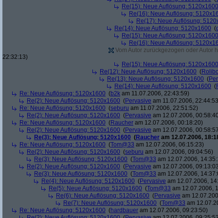
Re(15): Neue Auflösung: 5120x160
Re(16): Neue Auflösung: 5120x1
Re(17): Neue Auflösung: 512
Re(14): Neue Auflösung: 5120x1600
(
Re(15): Neue Auflösung: 5120x160
Re(16): Neue Auflösung: 5120x1
Vom Autor zurückgezogen oder Autor hat
22:32:13)
Re(15): Neue Auflösung: 5120x160
Re(12): Neue Auflösung: 5120x1600
(
Rolibo
Re(13): Neue Auflösung: 5120x1600
(
Per
Re(14): Neue Auflösung: 5120x1600
(
Re: Neue Auflösung: 5120x1600
(
b2k
am 11.07.2006, 22:43:59)
Re(2): Neue Auflösung: 5120x1600
(
Pervasive
am 11.07.2006, 22:44:53
Re: Neue Auflösung: 5120x1600
(
seburu
am 11.07.2006, 22:51:52)
Re(2): Neue Auflösung: 5120x1600
(
Pervasive
am 12.07.2006, 00:58:4
Re: Neue Auflösung: 5120x1600
(
Raucher
am 12.07.2006, 00:18:20)
Re(2): Neue Auflösung: 5120x1600
(
Pervasive
am 12.07.2006, 00:58:5
Re(3): Neue Auflösung: 5120x1600
(
Raucher
am 12.07.2006, 18:1
Re: Neue Auflösung: 5120x1600
(
Tom@33
am 12.07.2006, 06:15:23)
Re(2): Neue Auflösung: 5120x1600
(
seburu
am 12.07.2006, 09:04:56)
Re(3): Neue Auflösung: 5120x1600
(
Tom@33
am 12.07.2006, 14:35:
Re(2): Neue Auflösung: 5120x1600
(
Pervasive
am 12.07.2006, 09:13:0
Re(3): Neue Auflösung: 5120x1600
(
Tom@33
am 12.07.2006, 14:37:
Re(4): Neue Auflösung: 5120x1600
(
Pervasive
am 12.07.2006, 14
Re(5): Neue Auflösung: 5120x1600
(
Tom@33
am 12.07.2006, 1
Re(6): Neue Auflösung: 5120x1600
(
Pervasive
am 12.07.200
Re(7): Neue Auflösung: 5120x1600
(
Tom@33
am 12.07.20
Re: Neue Auflösung: 5120x1600
(
hardbauer
am 12.07.2006, 09:23:50)
Re(2): Neue Auflösung: 5120x1600
(
Pervasive
am 12.07.2006, 09:25:5