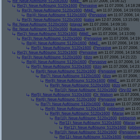
Re: Neue Auflösung: 5120x1600
(
MikE_
am 11.07.2006, 14:06:32)
Re(2): Neue Auflösung: 5120x1600
(
Pervasive
am 11.07.2006, 14:18:28
Re(3): Neue Auflösung: 5120x1600
(
MikE_
am 11.07.2006, 14:19:03)
Re(4): Neue Auflösung: 5120x1600
(
Pervasive
am 11.07.2006, 14:
Re(3): Neue Auflösung: 5120x1600
(
patos
am 12.07.2006, 13:15:08)
Re: Neue Auflösung: 5120x1600
(
playaz
am 11.07.2006, 14:09:16)
Re: Neue Auflösung: 5120x1600
(
kakazza
am 11.07.2006, 14:12:09)
Re(2): Neue Auflösung: 5120x1600
(
MikE_
am 11.07.2006, 14:13:09)
Re(3): Neue Auflösung: 5120x1600
(
Pervasive
am 11.07.2006, 14:19
Re(4): Neue Auflösung: 5120x1600
(
MikE_
am 11.07.2006, 14:19:
Re(5): Neue Auflösung: 5120x1600
(
Pervasive
am 11.07.2006, 
Re(2): Neue Auflösung: 5120x1600
(
Pervasive
am 11.07.2006, 14:18:50
Re(3): Neue Auflösung: 5120x1600
(
dizo
am 11.07.2006, 14:21:22)
Re(4): Neue Auflösung: 5120x1600
(
Pervasive
am 11.07.2006, 14:
Re(5): Neue Auflösung: 5120x1600
(
dizo
am 11.07.2006, 14:23
Re(6): Neue Auflösung: 5120x1600
(
Pervasive
am 11.07.2006
Re(7): Neue Auflösung: 5120x1600
(
dizo
am 11.07.2006, 
Re(8): Neue Auflösung: 5120x1600
(
MikE_
am 11.07.20
Re(9): Neue Auflösung: 5120x1600
(
dizo
am 11.07.2
Re(10): Neue Auflösung: 5120x1600
(
Srv-02
am 1
Re(5): Neue Auflösung: 5120x1600
(
Dr. Watson
am 11.07.2006,
Re(6): Neue Auflösung: 5120x1600
(
Pervasive
am 11.07.2006
Re(7): Neue Auflösung: 5120x1600
(
Marax
am 11.07.2006
Re(8): Neue Auflösung: 5120x1600
(
gibberish
am 11.07
Re(9): Neue Auflösung: 5120x1600
(
Marax
am 11.07
Re(10): Neue Auflösung: 5120x1600
(
gibberish
am
Re(11): Neue Auflösung: 5120x1600
(
Marax
am
Re(12): Neue Auflösung: 5120x1600
(
gibber
Re(10): Neue Auflösung: 5120x1600
(
Pervasive
a
Re(11): Neue Auflösung: 5120x1600
(
gibberis