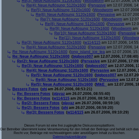
Re(3): Neue Auflösung: 5120x1600
(
Woodworm
am 12.07.2006, 14:4
Re(4): Neue Auflösung: 5120x1600
(
Pervasive
am 12.07.2006, 14
Re(5): Neue Auflösung: 5120x1600
(
Woodworm
am 12.07.2006,
Re(6): Neue Auflösung: 5120x1600
(
Pervasive
am 12.07.200
Re(7): Neue Auflösung: 5120x1600
(
Woodworm
am 12.07.
Re(8): Neue Auflösung: 5120x1600
(
Pervasive
am 12.0
Re(9): Neue Auflösung: 5120x1600
(
Woodworm
am 1
Re(10): Neue Auflösung: 5120x1600
(
Pervasive
a
Re(11): Neue Auflösung: 5120x1600
(
Woodwo
Re(3): Neue Auflösung: 5120x1600
(
w114/115
am 12.07.2006, 14:55
Re(4): Neue Auflösung: 5120x1600
(
Pervasive
am 12.07.2006, 14
Re: Neue Auflösung: 5120x1600
(
long_island_ice_tea
am 12.07.2006, 15:
Re: Neue Auflösung: 5120x1600
(
bigboss007
am 12.07.2006, 17:08:40)
Re(2): Neue Auflösung: 5120x1600
(
Pervasive
am 12.07.2006, 17:09
Re(3): Neue Auflösung: 5120x1600
(
bigboss007
am 12.07.2006, 1
Re(4): Neue Auflösung: 5120x1600
(
Pervasive
am 12.07.2006, 
Re(5): Neue Auflösung: 5120x1600
(
bigboss007
am 12.07.200
Re(6): Neue Auflösung: 5120x1600
(
Pervasive
am 12.07.2
Re(5): Neue Auflösung: 5120x1600
(
MikE_
am 12.07.2006, 18
Bessere Fotos
(
phj
am 26.07.2006, 08:53:21)
Re: Bessere Fotos
(
playaz
am 26.07.2006, 08:55:40)
Re: Bessere Fotos
(
w114/115
am 26.07.2006, 08:58:33)
Re(2): Bessere Fotos
(
playaz
am 26.07.2006, 08:59:16)
Re(2): Bessere Fotos
(
phj
am 26.07.2006, 08:59:20)
Re(3): Bessere Fotos
(
w114/115
am 26.07.2006, 09:10:29)
Dieses Forum ist eine frei zugängliche Diskussionsplattform.
Der Betreiber übernimmt keine Verantwortung für den Inhalt der Beiträge und behält sich das
Recht vor, Beiträge mit rechtswidrigem oder anstößigem Inhalt zu löschen.
Datenschutzerklärung