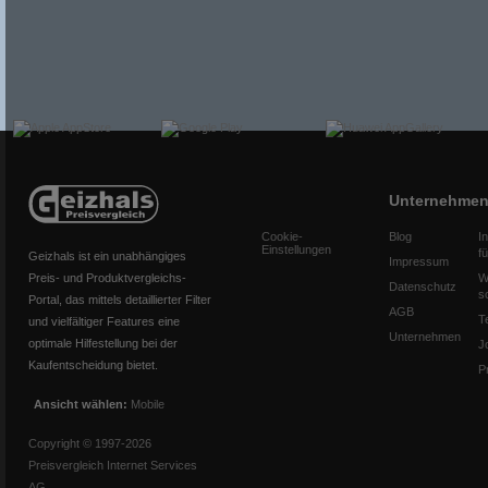
Unternehme
Cookie-
Blog
I
Einstellungen
f
Geizhals ist ein unabhängiges
Impressum
Preis- und Produktvergleichs-
W
Datenschutz
s
Portal, das mittels detaillierter Filter
AGB
T
und vielfältiger Features eine
Unternehmen
optimale Hilfestellung bei der
J
Kaufentscheidung bietet.
P
Ansicht wählen:
Mobile
Copyright © 1997-2026
Preisvergleich Internet Services
AG