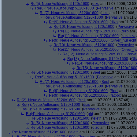
Re(5): Neue Auflösung: 5120x1600
(
dizo
am 11.07.2006, 13:53
Re(6): Neue Auflösung: 5120x1600
(
Pervasive
am 11.07.2006
Re(7): Neue Auflösung: 5120x1600
(
dizo
am 11.07.2006, 
Re(8): Neue Auflösung: 5120x1600
(
Pervasive
am 11.0
Re(9): Neue Auflösung: 5120x1600
(
dizo
am 11.07.2
Re(10): Neue Auflösung: 5120x1600
(
Pervasive
a
Re(11): Neue Auflösung: 5120x1600
(
dizo
am 1
Re(11): Neue Auflösung: 5120x1600
(
kakazza
Re(9): Neue Auflösung: 5120x1600
(
Oliver_nur echt
Re(10): Neue Auflösung: 5120x1600
(
Pervasive
a
Re(11): Neue Auflösung: 5120x1600
(
Oliver_nu
Re(12): Neue Auflösung: 5120x1600
(
Perva
Re(13): Neue Auflösung: 5120x1600
(
Oli
Re(14): Neue Auflösung: 5120x1600
(
Re(15): Neue Auflösung: 5120x160
Re(5): Neue Auflösung: 5120x1600
(
Beel
am 11.07.2006, 14:13
Re(6): Neue Auflösung: 5120x1600
(
Pervasive
am 11.07.2006
Re(7): Neue Auflösung: 5120x1600
(
Beel
am 11.07.2006, 
Re(8): Neue Auflösung: 5120x1600
(
Pervasive
am 11.0
Re(9): Neue Auflösung: 5120x1600
(
Beel
am 11.07.2
Re(9): Neue Auflösung: 5120x1600
(
fatbox
am 11.07
Re(2): Neue Auflösung: 5120x1600
(
Mr L
am 11.07.2006, 13:57:48)
Re(3): Neue Auflösung: 5120x1600
(
dizo
am 11.07.2006, 13:58:27)
Re(3): Neue Auflösung: 5120x1600
(
Pervasive
am 11.07.2006, 13:58
Re(4): Neue Auflösung: 5120x1600
(
phj
am 11.07.2006, 13:59:44)
Re(5): Neue Auflösung: 5120x1600
(
teleth
am 11.07.2006, 14:0
Re(5): Neue Auflösung: 5120x1600
(
Pervasive
am 11.07.2006, 
Re(5): Neue Auflösung: 5120x1600
(
dizo
am 11.07.2006, 14:01
Re: Neue Auflösung: 5120x1600
(
teleth
am 11.07.2006, 13:49:03)
Re(2): Neue Auflösung: 5120x1600
(
Pervasive
am 11.07.2006, 13:49:18