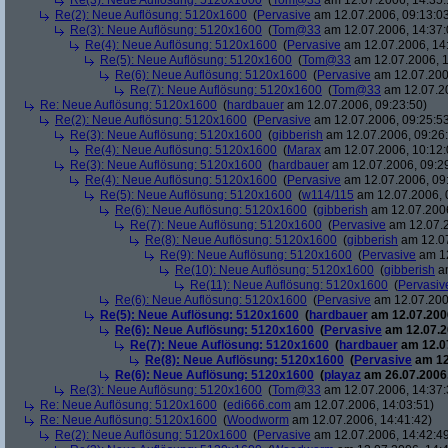
Re(3): Neue Auflösung: 5120x1600
(
Tom@33
am 12.07.2006, 14:35:
Re(2): Neue Auflösung: 5120x1600
(
Pervasive
am 12.07.2006, 09:13:0
Re(3): Neue Auflösung: 5120x1600
(
Tom@33
am 12.07.2006, 14:37:
Re(4): Neue Auflösung: 5120x1600
(
Pervasive
am 12.07.2006, 14
Re(5): Neue Auflösung: 5120x1600
(
Tom@33
am 12.07.2006, 1
Re(6): Neue Auflösung: 5120x1600
(
Pervasive
am 12.07.200
Re(7): Neue Auflösung: 5120x1600
(
Tom@33
am 12.07.20
Re: Neue Auflösung: 5120x1600
(
hardbauer
am 12.07.2006, 09:23:50)
Re(2): Neue Auflösung: 5120x1600
(
Pervasive
am 12.07.2006, 09:25:5
Re(3): Neue Auflösung: 5120x1600
(
gibberish
am 12.07.2006, 09:26
Re(4): Neue Auflösung: 5120x1600
(
Marax
am 12.07.2006, 10:12:
Re(3): Neue Auflösung: 5120x1600
(
hardbauer
am 12.07.2006, 09:2
Re(4): Neue Auflösung: 5120x1600
(
Pervasive
am 12.07.2006, 09
Re(5): Neue Auflösung: 5120x1600
(
w114/115
am 12.07.2006, 
Re(6): Neue Auflösung: 5120x1600
(
gibberish
am 12.07.2006
Re(7): Neue Auflösung: 5120x1600
(
Pervasive
am 12.07.2
Re(8): Neue Auflösung: 5120x1600
(
gibberish
am 12.07
Re(9): Neue Auflösung: 5120x1600
(
Pervasive
am 12
Re(10): Neue Auflösung: 5120x1600
(
gibberish
am
Re(11): Neue Auflösung: 5120x1600
(
Pervasiv
Re(6): Neue Auflösung: 5120x1600
(
Pervasive
am 12.07.200
Re(5): Neue Auflösung: 5120x1600
(
hardbauer
am 12.07.2006
Re(6): Neue Auflösung: 5120x1600
(
Pervasive
am 12.07.2
Re(7): Neue Auflösung: 5120x1600
(
hardbauer
am 12.07
Re(8): Neue Auflösung: 5120x1600
(
Pervasive
am 12
Re(6): Neue Auflösung: 5120x1600
(
playaz
am 26.07.2006,
Re(3): Neue Auflösung: 5120x1600
(
Tom@33
am 12.07.2006, 14:37:
Re: Neue Auflösung: 5120x1600
(
edi666.com
am 12.07.2006, 14:03:51)
Re: Neue Auflösung: 5120x1600
(
Woodworm
am 12.07.2006, 14:41:42)
Re(2): Neue Auflösung: 5120x1600
(
Pervasive
am 12.07.2006, 14:42:4