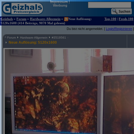
Impressum
|
Werbung
Geizhals
»
Forum
»
Hardware-Allgemein
»
Neue Auflösung:
Top-100
|
Fresh-100
5120x1600 (414 Beiträge, 9070 Mal gelesen)
Du bist nicht angemeldet. [
Login/Registrieren
]
^
Forum
Hardware-Allgemein
#
3519561
Neue Auflösung: 5120x1600