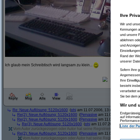
Ihre Priv
Wir und uns
Kennungen au
und unsere P
ablehnen oder
und Anzeigen
Einstellungen
Rand der Webs
unserer Date
Ich glaub mein Schreibtisch wird langsam zu klein...
Sofern Ihre g
Angemessenhe
Ihre Einwilli
besteht insb
verarbeitet 
Sie bei dem j
Wir und u
Re: Neue Auflösung: 5120x1600
(
phj
am 11.07.2006, 13:40:39)
Endgeräteeig
Re(2): Neue Auflösung: 5120x1600
(
Pervasive
am 11.07.2006, 13:41:12
auf Informat
Re(2): Neue Auflösung: 5120x1600
(
Pervasive
am 11.07.2006, 13:51:49
Performance 
Re(3): Neue Auflösung: 5120x1600
(
phj
am 11.07.2006, 13:52:12)
Liste der Pa
Vom Autor zurückgezogen oder Autor hat seine Registrierung nicht bestätig
Re(2): Neue Auflösung: 5120x1600
(
Pervasive
am 11.07.2006, 13:41:43
Vom Autor zurückgezogen oder Autor hat seine Registrierung nicht bes