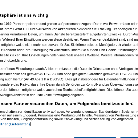
atsphäre ist uns wichtig
ere
1019
-Partner speichern und greifen auf personenbezogene Daten wie Browserdaten oder 
f Ihrem Gerät zu. Durch Auswahl von Akzeptieren aktivieren Sie Tracking-Technologien für d
artner verarbeiten Daten, um Ihnen Dienste bereitzustellen“ aufgeführten Zwecke. Durch Aus
 Widerruf Ihrer Einwilligung werden diese deaktiviert. Wenn Tracker deaktiviert sind, sind m
 möglicherweise nicht mehr so relevant für Sie. Sie können dieses Menü jederzeit wieder auf
 zu ändern oder Ihre Einwilligung zu widerrufen, indem Sie auf den Link Cookie-Einstellunge
eite klicken. Ihre Einstellungen gelten innerhalb unseres Website. Weitere Informationen fin
nschutzerklärung.
etroffenen Einstellungen auch Anbieter umfassen, die Daten in Drittstaaten ohne Vorliegen ei
itsbeschlusses gem Art 45 DSGVO und ohne geeignete Garantien gem Art 46 DSGVO übermi
gung auch hierfür (Art 49 Abs 1 lit a DSGVO). Dies gilt insbesondere für Datenübermittlungen i
esondere das Risiko, dass Ihre Daten durch Behörden zu Kontroll- und zu Überwachungsz
werden können, möglicherweise auch ohne Rechtsbehelfsmöglichkeiten. Dies können Sie abst
eweiligen Anbieter in der Liste keine Einwilligung abgeben.
nsere Partner verarbeiten Daten, um Folgendes bereitzustellen:
enschaften zur Identifikation aktiv abfragen. Verwendung genauer Standortdaten. Speichern 
)
ionen auf einem Endgerät. Personalisierte Werbung und Inhalte, Messung von Werbeleistung 
)
von Inhalten, Zielgruppenforschung sowie Entwicklung und Verbesserung von Angeboten.
rtner (Lieferanten)
t
(
Nagelfar
am 11.07.2006, 13:41:09)
)
tätigt
(
Nagelfar
am 11.07.2006, 13:42:40)