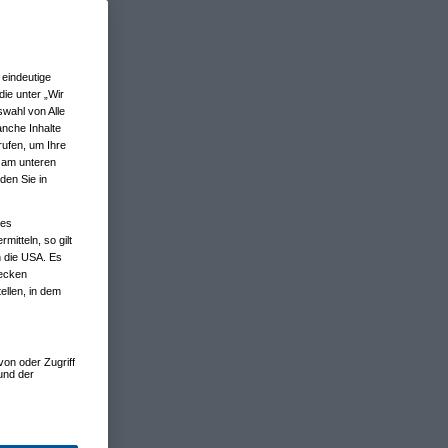
eindeutige
ie unter „Wir
wahl von Alle
anche Inhalte
rufen, um Ihre
n am unteren
den Sie in
nes
tteln, so gilt
n die USA. Es
wecken
ellen, in dem
von oder Zugriff
und der