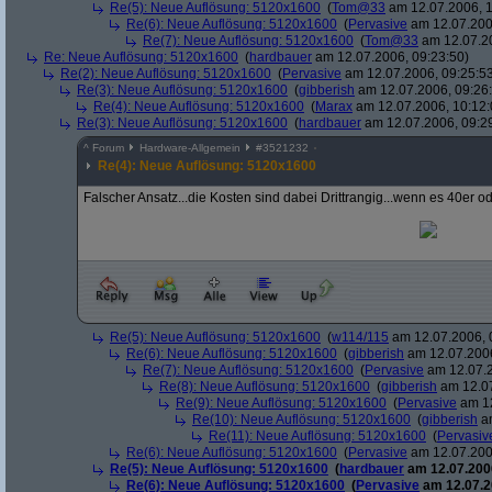
Re(5): Neue Auflösung: 5120x1600
(
Tom@33
am 12.07.2006, 1
Re(6): Neue Auflösung: 5120x1600
(
Pervasive
am 12.07.200
Re(7): Neue Auflösung: 5120x1600
(
Tom@33
am 12.07.20
Re: Neue Auflösung: 5120x1600
(
hardbauer
am 12.07.2006, 09:23:50)
Re(2): Neue Auflösung: 5120x1600
(
Pervasive
am 12.07.2006, 09:25:5
Re(3): Neue Auflösung: 5120x1600
(
gibberish
am 12.07.2006, 09:26
Re(4): Neue Auflösung: 5120x1600
(
Marax
am 12.07.2006, 10:12:
Re(3): Neue Auflösung: 5120x1600
(
hardbauer
am 12.07.2006, 09:2
^
Forum
Hardware-Allgemein
#
3521232
Re(4): Neue Auflösung: 5120x1600
Falscher Ansatz...die Kosten sind dabei Drittrangig...wenn es 40er o
Re(5): Neue Auflösung: 5120x1600
(
w114/115
am 12.07.2006, 
Re(6): Neue Auflösung: 5120x1600
(
gibberish
am 12.07.2006
Re(7): Neue Auflösung: 5120x1600
(
Pervasive
am 12.07.2
Re(8): Neue Auflösung: 5120x1600
(
gibberish
am 12.07
Re(9): Neue Auflösung: 5120x1600
(
Pervasive
am 12
Re(10): Neue Auflösung: 5120x1600
(
gibberish
am
Re(11): Neue Auflösung: 5120x1600
(
Pervasiv
Re(6): Neue Auflösung: 5120x1600
(
Pervasive
am 12.07.200
Re(5): Neue Auflösung: 5120x1600
(
hardbauer
am 12.07.2006
Re(6): Neue Auflösung: 5120x1600
(
Pervasive
am 12.07.2