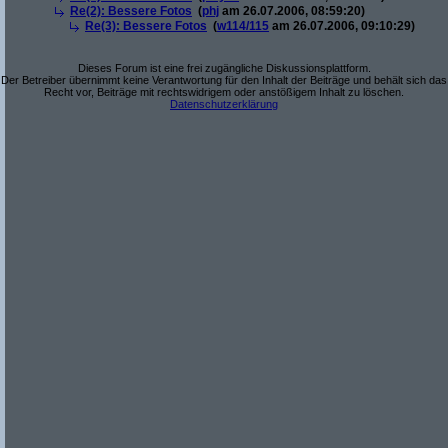
Re(2): Bessere Fotos
(
phj
am 26.07.2006, 08:59:20)
Re(3): Bessere Fotos
(
w114/115
am 26.07.2006, 09:10:29)
Dieses Forum ist eine frei zugängliche Diskussionsplattform.
Der Betreiber übernimmt keine Verantwortung für den Inhalt der Beiträge und behält sich das
Recht vor, Beiträge mit rechtswidrigem oder anstößigem Inhalt zu löschen.
Datenschutzerklärung