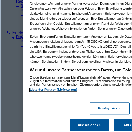
Re(2): Neue Auflösung: 5120x1600
(
Mr L
am 11.07.2006, 13:57:48)
für die unter „Wir und unsere Partner verarbeiten Daten, um Ihnen Dien
Re(3): Neue Auflösung: 5120x1600
(
dizo
am 11.07.2006, 13:58:27)
Durch Auswahl von Alle ablehnen oder Widerruf Ihrer Einwilligung werde
Re(3): Neue Auflösung: 5120x1600
(
Pervasive
am 11.07.2006, 13:58
deaktiviert sind, sind manche Inhalte und Anzeigen möglicherweise nicht
Re(4): Neue Auflösung: 5120x1600
(
phj
am 11.07.2006, 13:59:44)
dieses Menü jederzeit wieder aufrufen, um Ihre Einstellungen zu ändern 
Re(5): Neue Auflösung: 5120x1600
(
teleth
am 11.07.2006, 14:0
Re(5): Neue Auflösung: 5120x1600
(
Pervasive
am 11.07.2006, 
Sie auf den Link Cookie-Einstellungen am unteren Rand der Webseite kli
Re(5): Neue Auflösung: 5120x1600
(
dizo
am 11.07.2006, 14:01
unseres Website. Weitere Informationen finden Sie in unserer Datensch
Re: Neue Auflösung: 5120x1600
(
teleth
am 11.07.2006, 13:49:03)
Re(2): Neue Auflösung: 5120x1600
(
Pervasive
am 11.07.2006, 13:49:18
Sofern Ihre getroffenen Einstellungen auch Anbieter umfassen, die Daten
Re(3): Neue Auflösung: 5120x1600
(
teleth
am 11.07.2006, 13:49:42)
Angemessenheitsbeschlusses gem Art 45 DSGVO und ohne geeignete G
Re(4): Neue Auflösung: 5120x1600
(
Pervasive
am 11.07.2006, 13:
so gilt Ihre Einwilligung auch hierfür (Art 49 Abs 1 lit a DSGVO). Dies gi
Re(5): Neue Auflösung: 5120x1600
(
dizo
am 11.07.2006, 13:53
die USA. Es besteht insbesondere das Risiko, dass Ihre Daten durch B
Re(6): Neue Auflösung: 5120x1600
(
Pervasive
am 11.07.2006
Überwachungszwecken verarbeitet werden können, möglicherweise auc
Re(7): Neue Auflösung: 5120x1600
(
dizo
am 11.07.2006, 
können Sie abstellen, in dem Sie bei dem jeweiligen Anbieter in der Liste
Re(8): Neue Auflösung: 5120x1600
(
Pervasive
am 11.0
Re(9): Neue Auflösung: 5120x1600
(
dizo
am 11.07.2
Wir und unsere Partner verarbeiten Daten, um Folg
Re(10): Neue Auflösung: 5120x1600
(
Pervasive
a
Re(11): Neue Auflösung: 5120x1600
(
dizo
am 1
Endgeräteeigenschaften zur Identifikation aktiv abfragen. Verwendung 
Re(12): Neue Auflösung: 5120x1600
(
phj
am
Zugriff auf Informationen auf einem Endgerät. Personalisierte Werbung
und der Performance von Inhalten, Zielgruppenforschung sowie Entwic
Re(13): Neue Auflösung: 5120x1600
(
diz
Re(14): Neue Auflösung: 5120x1600
(
Liste der Partner (Lieferanten)
Re(12): Neue Auflösung: 5120x1600
(
Perva
Re(13): Neue Auflösung: 5120x1600
(
diz
Re(14): Neue Auflösung: 5120x1600
(
Re(15): Neue Auflösung: 5120x160
Konfigurieren
Re(16): Neue Auflösung: 5120x1
Re(17): Neue Auflösung: 512
Re(18): Neue Auflösung: 5
Re(19): Neue Auflösung
Alle ablehnen
Akze
Re(5): Neue Auflösung: 5120x1600
(
teleth
am 11.07.2006, 13:5