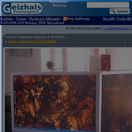
Impressum
|
Werbung
Geizhals
»
Forum
»
Hardware-Allgemein
»
Neue Auflösung:
Top-100
|
Fresh-100
5120x1600 (414 Beiträge, 9056 Mal gelesen)
Du bist nicht angemeldet. [
Login/Registrieren
]
^
Forum
Hardware-Allgemein
#
3519561
Neue Auflösung: 5120x1600