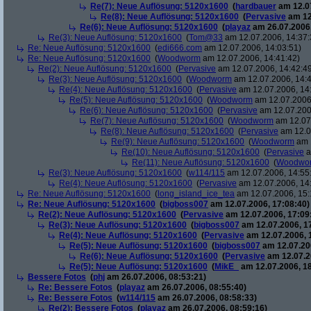
Re(7): Neue Auflösung: 5120x1600
(
hardbauer
am 12.07
Re(8): Neue Auflösung: 5120x1600
(
Pervasive
am 12
Re(6): Neue Auflösung: 5120x1600
(
playaz
am 26.07.2006,
Re(3): Neue Auflösung: 5120x1600
(
Tom@33
am 12.07.2006, 14:37:
Re: Neue Auflösung: 5120x1600
(
edi666.com
am 12.07.2006, 14:03:51)
Re: Neue Auflösung: 5120x1600
(
Woodworm
am 12.07.2006, 14:41:42)
Re(2): Neue Auflösung: 5120x1600
(
Pervasive
am 12.07.2006, 14:42:4
Re(3): Neue Auflösung: 5120x1600
(
Woodworm
am 12.07.2006, 14:4
Re(4): Neue Auflösung: 5120x1600
(
Pervasive
am 12.07.2006, 14
Re(5): Neue Auflösung: 5120x1600
(
Woodworm
am 12.07.2006,
Re(6): Neue Auflösung: 5120x1600
(
Pervasive
am 12.07.200
Re(7): Neue Auflösung: 5120x1600
(
Woodworm
am 12.07.
Re(8): Neue Auflösung: 5120x1600
(
Pervasive
am 12.0
Re(9): Neue Auflösung: 5120x1600
(
Woodworm
am 1
Re(10): Neue Auflösung: 5120x1600
(
Pervasive
a
Re(11): Neue Auflösung: 5120x1600
(
Woodwo
Re(3): Neue Auflösung: 5120x1600
(
w114/115
am 12.07.2006, 14:55
Re(4): Neue Auflösung: 5120x1600
(
Pervasive
am 12.07.2006, 14
Re: Neue Auflösung: 5120x1600
(
long_island_ice_tea
am 12.07.2006, 15:
Re: Neue Auflösung: 5120x1600
(
bigboss007
am 12.07.2006, 17:08:40)
Re(2): Neue Auflösung: 5120x1600
(
Pervasive
am 12.07.2006, 17:09
Re(3): Neue Auflösung: 5120x1600
(
bigboss007
am 12.07.2006, 1
Re(4): Neue Auflösung: 5120x1600
(
Pervasive
am 12.07.2006, 
Re(5): Neue Auflösung: 5120x1600
(
bigboss007
am 12.07.200
Re(6): Neue Auflösung: 5120x1600
(
Pervasive
am 12.07.2
Re(5): Neue Auflösung: 5120x1600
(
MikE_
am 12.07.2006, 18
Bessere Fotos
(
phj
am 26.07.2006, 08:53:21)
Re: Bessere Fotos
(
playaz
am 26.07.2006, 08:55:40)
Re: Bessere Fotos
(
w114/115
am 26.07.2006, 08:58:33)
Re(2): Bessere Fotos
(
playaz
am 26.07.2006, 08:59:16)