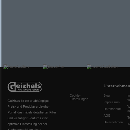
Unternehme
Cookie-
Blog
I
Einstellungen
f
Geizhals ist ein unabhängiges
Impressum
Preis- und Produktvergleichs-
W
Datenschutz
s
Portal, das mittels detaillierter Filter
AGB
T
und vielfältiger Features eine
Unternehmen
optimale Hilfestellung bei der
J
Kaufentscheidung bietet.