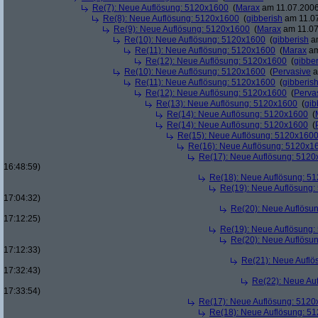
Re(7): Neue Auflösung: 5120x1600
(
Marax
am 11.07.2006
Re(8): Neue Auflösung: 5120x1600
(
gibberish
am 11.07
Re(9): Neue Auflösung: 5120x1600
(
Marax
am 11.07
Re(10): Neue Auflösung: 5120x1600
(
gibberish
am
Re(11): Neue Auflösung: 5120x1600
(
Marax
am
Re(12): Neue Auflösung: 5120x1600
(
gibber
Re(10): Neue Auflösung: 5120x1600
(
Pervasive
a
Re(11): Neue Auflösung: 5120x1600
(
gibberis
Re(12): Neue Auflösung: 5120x1600
(
Perva
Re(13): Neue Auflösung: 5120x1600
(
gib
Re(14): Neue Auflösung: 5120x1600
(
Re(14): Neue Auflösung: 5120x1600
(
Re(15): Neue Auflösung: 5120x160
Re(16): Neue Auflösung: 5120x1
Re(17): Neue Auflösung: 512
16:48:59)
Re(18): Neue Auflösung: 5
Re(19): Neue Auflösung
17:04:32)
Re(20): Neue Auflösu
17:12:25)
Re(19): Neue Auflösung
Re(20): Neue Auflösu
17:12:33)
Re(21): Neue Aufl
17:32:43)
Re(22): Neue Au
17:33:54)
Re(17): Neue Auflösung: 512
Re(18): Neue Auflösung: 5