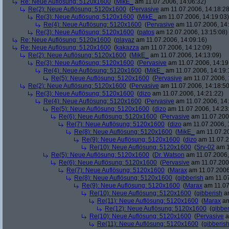
Re: Neue Auflösung: 5120x1600
(
MikE_
am 11.07.2006, 14:06:32)
Re(2): Neue Auflösung: 5120x1600
(
Pervasive
am 11.07.2006, 14:18:28
Re(3): Neue Auflösung: 5120x1600
(
MikE_
am 11.07.2006, 14:19:03)
Re(4): Neue Auflösung: 5120x1600
(
Pervasive
am 11.07.2006, 14:
Re(3): Neue Auflösung: 5120x1600
(
patos
am 12.07.2006, 13:15:08)
Re: Neue Auflösung: 5120x1600
(
playaz
am 11.07.2006, 14:09:16)
Re: Neue Auflösung: 5120x1600
(
kakazza
am 11.07.2006, 14:12:09)
Re(2): Neue Auflösung: 5120x1600
(
MikE_
am 11.07.2006, 14:13:09)
Re(3): Neue Auflösung: 5120x1600
(
Pervasive
am 11.07.2006, 14:19
Re(4): Neue Auflösung: 5120x1600
(
MikE_
am 11.07.2006, 14:19:
Re(5): Neue Auflösung: 5120x1600
(
Pervasive
am 11.07.2006, 
Re(2): Neue Auflösung: 5120x1600
(
Pervasive
am 11.07.2006, 14:18:50
Re(3): Neue Auflösung: 5120x1600
(
dizo
am 11.07.2006, 14:21:22)
Re(4): Neue Auflösung: 5120x1600
(
Pervasive
am 11.07.2006, 14:
Re(5): Neue Auflösung: 5120x1600
(
dizo
am 11.07.2006, 14:23
Re(6): Neue Auflösung: 5120x1600
(
Pervasive
am 11.07.2006
Re(7): Neue Auflösung: 5120x1600
(
dizo
am 11.07.2006, 
Re(8): Neue Auflösung: 5120x1600
(
MikE_
am 11.07.20
Re(9): Neue Auflösung: 5120x1600
(
dizo
am 11.07.2
Re(10): Neue Auflösung: 5120x1600
(
Srv-02
am 1
Re(5): Neue Auflösung: 5120x1600
(
Dr. Watson
am 11.07.2006,
Re(6): Neue Auflösung: 5120x1600
(
Pervasive
am 11.07.2006
Re(7): Neue Auflösung: 5120x1600
(
Marax
am 11.07.2006
Re(8): Neue Auflösung: 5120x1600
(
gibberish
am 11.07
Re(9): Neue Auflösung: 5120x1600
(
Marax
am 11.07
Re(10): Neue Auflösung: 5120x1600
(
gibberish
am
Re(11): Neue Auflösung: 5120x1600
(
Marax
am
Re(12): Neue Auflösung: 5120x1600
(
gibber
Re(10): Neue Auflösung: 5120x1600
(
Pervasive
a
Re(11): Neue Auflösung: 5120x1600
(
gibberis