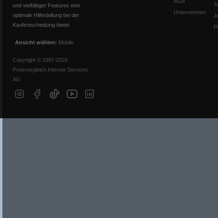
AGB
T
und vielfältiger Features eine
Unternehmen
optimale Hilfestellung bei der
J
Kaufentscheidung bietet.
P
Ansicht wählen:
Mobile
Copyright © 1997-2026
Preisvergleich Internet Services
AG