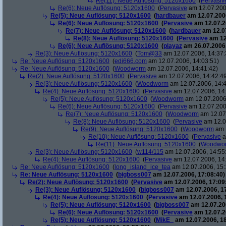
Re(11): Neue Auflösung: 5120x1600
(
Pervasiv
Re(6): Neue Auflösung: 5120x1600
(
Pervasive
am 12.07.200
Re(5): Neue Auflösung: 5120x1600
(
hardbauer
am 12.07.2006
Re(6): Neue Auflösung: 5120x1600
(
Pervasive
am 12.07.2
Re(7): Neue Auflösung: 5120x1600
(
hardbauer
am 12.07
Re(8): Neue Auflösung: 5120x1600
(
Pervasive
am 12
Re(6): Neue Auflösung: 5120x1600
(
playaz
am 26.07.2006,
Re(3): Neue Auflösung: 5120x1600
(
Tom@33
am 12.07.2006, 14:37:
Re: Neue Auflösung: 5120x1600
(
edi666.com
am 12.07.2006, 14:03:51)
Re: Neue Auflösung: 5120x1600
(
Woodworm
am 12.07.2006, 14:41:42)
Re(2): Neue Auflösung: 5120x1600
(
Pervasive
am 12.07.2006, 14:42:4
Re(3): Neue Auflösung: 5120x1600
(
Woodworm
am 12.07.2006, 14:4
Re(4): Neue Auflösung: 5120x1600
(
Pervasive
am 12.07.2006, 14
Re(5): Neue Auflösung: 5120x1600
(
Woodworm
am 12.07.2006,
Re(6): Neue Auflösung: 5120x1600
(
Pervasive
am 12.07.200
Re(7): Neue Auflösung: 5120x1600
(
Woodworm
am 12.07.
Re(8): Neue Auflösung: 5120x1600
(
Pervasive
am 12.0
Re(9): Neue Auflösung: 5120x1600
(
Woodworm
am 1
Re(10): Neue Auflösung: 5120x1600
(
Pervasive
a
Re(11): Neue Auflösung: 5120x1600
(
Woodwo
Re(3): Neue Auflösung: 5120x1600
(
w114/115
am 12.07.2006, 14:55
Re(4): Neue Auflösung: 5120x1600
(
Pervasive
am 12.07.2006, 14
Re: Neue Auflösung: 5120x1600
(
long_island_ice_tea
am 12.07.2006, 15:
Re: Neue Auflösung: 5120x1600
(
bigboss007
am 12.07.2006, 17:08:40)
Re(2): Neue Auflösung: 5120x1600
(
Pervasive
am 12.07.2006, 17:09
Re(3): Neue Auflösung: 5120x1600
(
bigboss007
am 12.07.2006, 1
Re(4): Neue Auflösung: 5120x1600
(
Pervasive
am 12.07.2006, 
Re(5): Neue Auflösung: 5120x1600
(
bigboss007
am 12.07.200
Re(6): Neue Auflösung: 5120x1600
(
Pervasive
am 12.07.2
Re(5): Neue Auflösung: 5120x1600
(
MikE_
am 12.07.2006, 18