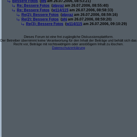
Bessere Fotos
(
phj
am 26.07.2006, 08:53:21)
Re: Bessere Fotos
(
playaz
am 26.07.2006, 08:55:40)
Re: Bessere Fotos
(
w114/115
am 26.07.2006, 08:58:33)
Re(2): Bessere Fotos
(
playaz
am 26.07.2006, 08:59:16)
Re(2): Bessere Fotos
(
phj
am 26.07.2006, 08:59:20)
Re(3): Bessere Fotos
(
w114/115
am 26.07.2006, 09:10:29)
Dieses Forum ist eine frei zugängliche Diskussionsplattform.
Der Betreiber übernimmt keine Verantwortung für den Inhalt der Beiträge und behält sich das
Recht vor, Beiträge mit rechtswidrigem oder anstößigem Inhalt zu löschen.
Datenschutzerklärung