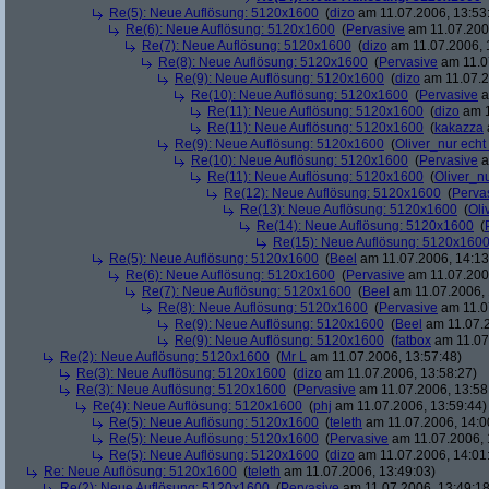
Re(5): Neue Auflösung: 5120x1600
(
dizo
am 11.07.2006, 13:53
Re(6): Neue Auflösung: 5120x1600
(
Pervasive
am 11.07.2006
Re(7): Neue Auflösung: 5120x1600
(
dizo
am 11.07.2006, 
Re(8): Neue Auflösung: 5120x1600
(
Pervasive
am 11.0
Re(9): Neue Auflösung: 5120x1600
(
dizo
am 11.07.2
Re(10): Neue Auflösung: 5120x1600
(
Pervasive
a
Re(11): Neue Auflösung: 5120x1600
(
dizo
am 1
Re(11): Neue Auflösung: 5120x1600
(
kakazza
Re(9): Neue Auflösung: 5120x1600
(
Oliver_nur echt
Re(10): Neue Auflösung: 5120x1600
(
Pervasive
a
Re(11): Neue Auflösung: 5120x1600
(
Oliver_nu
Re(12): Neue Auflösung: 5120x1600
(
Perva
Re(13): Neue Auflösung: 5120x1600
(
Oli
Re(14): Neue Auflösung: 5120x1600
(
Re(15): Neue Auflösung: 5120x160
Re(5): Neue Auflösung: 5120x1600
(
Beel
am 11.07.2006, 14:13
Re(6): Neue Auflösung: 5120x1600
(
Pervasive
am 11.07.2006
Re(7): Neue Auflösung: 5120x1600
(
Beel
am 11.07.2006, 
Re(8): Neue Auflösung: 5120x1600
(
Pervasive
am 11.0
Re(9): Neue Auflösung: 5120x1600
(
Beel
am 11.07.2
Re(9): Neue Auflösung: 5120x1600
(
fatbox
am 11.07
Re(2): Neue Auflösung: 5120x1600
(
Mr L
am 11.07.2006, 13:57:48)
Re(3): Neue Auflösung: 5120x1600
(
dizo
am 11.07.2006, 13:58:27)
Re(3): Neue Auflösung: 5120x1600
(
Pervasive
am 11.07.2006, 13:58
Re(4): Neue Auflösung: 5120x1600
(
phj
am 11.07.2006, 13:59:44)
Re(5): Neue Auflösung: 5120x1600
(
teleth
am 11.07.2006, 14:0
Re(5): Neue Auflösung: 5120x1600
(
Pervasive
am 11.07.2006, 
Re(5): Neue Auflösung: 5120x1600
(
dizo
am 11.07.2006, 14:01
Re: Neue Auflösung: 5120x1600
(
teleth
am 11.07.2006, 13:49:03)
Re(2): Neue Auflösung: 5120x1600
(
Pervasive
am 11.07.2006, 13:49:18