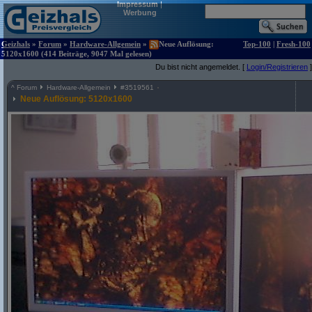
Impressum
|
Werbung
Geizhals
»
Forum
»
Hardware-Allgemein
»
Neue Auflösung:
Top-100
|
Fresh-100
5120x1600 (414 Beiträge, 9047 Mal gelesen)
Du bist nicht angemeldet. [
Login/Registrieren
]
^
Forum
Hardware-Allgemein
#
3519561
Neue Auflösung: 5120x1600