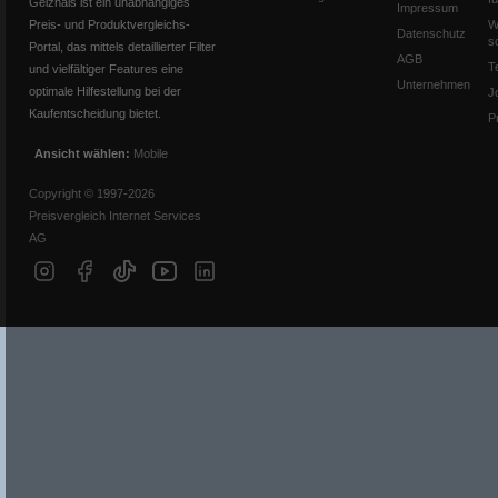
Geizhals ist ein unabhängiges
Impressum
Preis- und Produktvergleichs-
W
Datenschutz
s
Portal, das mittels detaillierter Filter
AGB
T
und vielfältiger Features eine
Unternehmen
optimale Hilfestellung bei der
J
Kaufentscheidung bietet.
P
Ansicht wählen:
Mobile
Copyright © 1997-2026
Preisvergleich Internet Services
AG