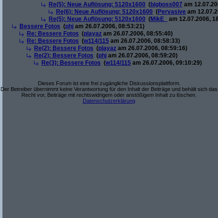
Re(5): Neue Auflösung: 5120x1600
(
bigboss007
am 12.07.200
Re(6): Neue Auflösung: 5120x1600
(
Pervasive
am 12.07.2
Re(5): Neue Auflösung: 5120x1600
(
MikE_
am 12.07.2006, 18
Bessere Fotos
(
phj
am 26.07.2006, 08:53:21)
Re: Bessere Fotos
(
playaz
am 26.07.2006, 08:55:40)
Re: Bessere Fotos
(
w114/115
am 26.07.2006, 08:58:33)
Re(2): Bessere Fotos
(
playaz
am 26.07.2006, 08:59:16)
Re(2): Bessere Fotos
(
phj
am 26.07.2006, 08:59:20)
Re(3): Bessere Fotos
(
w114/115
am 26.07.2006, 09:10:29)
Dieses Forum ist eine frei zugängliche Diskussionsplattform.
Der Betreiber übernimmt keine Verantwortung für den Inhalt der Beiträge und behält sich das
Recht vor, Beiträge mit rechtswidrigem oder anstößigem Inhalt zu löschen.
Datenschutzerklärung