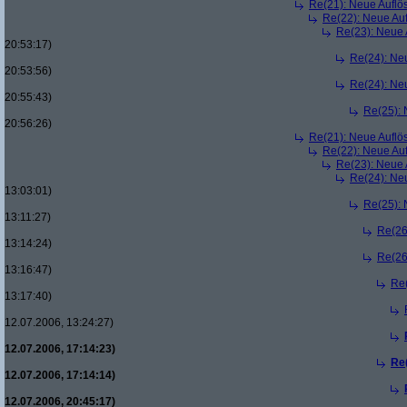
Re(21): Neue Aufl
Re(22): Neue Au
Re(23): Neue
20:53:17)
Re(24): Ne
20:53:56)
Re(24): Ne
20:55:43)
Re(25):
20:56:26)
Re(21): Neue Aufl
Re(22): Neue Au
Re(23): Neue
Re(24): Ne
13:03:01)
Re(25):
13:11:27)
Re(26
13:14:24)
Re(26
13:16:47)
Re
13:17:40)
12.07.2006, 13:24:27)
12.07.2006, 17:14:23)
Re
12.07.2006, 17:14:14)
12.07.2006, 20:45:17)