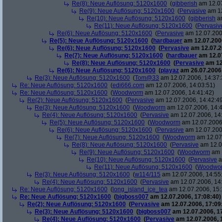
Re(8): Neue Auflösung: 5120x1600
(
gibberish
am 12.07
Re(9): Neue Auflösung: 5120x1600
(
Pervasive
am 12
Re(10): Neue Auflösung: 5120x1600
(
gibberish
am
Re(11): Neue Auflösung: 5120x1600
(
Pervasiv
Re(6): Neue Auflösung: 5120x1600
(
Pervasive
am 12.07.200
Re(5): Neue Auflösung: 5120x1600
(
hardbauer
am 12.07.2006
Re(6): Neue Auflösung: 5120x1600
(
Pervasive
am 12.07.2
Re(7): Neue Auflösung: 5120x1600
(
hardbauer
am 12.07
Re(8): Neue Auflösung: 5120x1600
(
Pervasive
am 12
Re(6): Neue Auflösung: 5120x1600
(
playaz
am 26.07.2006,
Re(3): Neue Auflösung: 5120x1600
(
Tom@33
am 12.07.2006, 14:37:
Re: Neue Auflösung: 5120x1600
(
edi666.com
am 12.07.2006, 14:03:51)
Re: Neue Auflösung: 5120x1600
(
Woodworm
am 12.07.2006, 14:41:42)
Re(2): Neue Auflösung: 5120x1600
(
Pervasive
am 12.07.2006, 14:42:4
Re(3): Neue Auflösung: 5120x1600
(
Woodworm
am 12.07.2006, 14:4
Re(4): Neue Auflösung: 5120x1600
(
Pervasive
am 12.07.2006, 14
Re(5): Neue Auflösung: 5120x1600
(
Woodworm
am 12.07.2006,
Re(6): Neue Auflösung: 5120x1600
(
Pervasive
am 12.07.200
Re(7): Neue Auflösung: 5120x1600
(
Woodworm
am 12.07.
Re(8): Neue Auflösung: 5120x1600
(
Pervasive
am 12.0
Re(9): Neue Auflösung: 5120x1600
(
Woodworm
am 1
Re(10): Neue Auflösung: 5120x1600
(
Pervasive
a
Re(11): Neue Auflösung: 5120x1600
(
Woodwo
Re(3): Neue Auflösung: 5120x1600
(
w114/115
am 12.07.2006, 14:55
Re(4): Neue Auflösung: 5120x1600
(
Pervasive
am 12.07.2006, 14
Re: Neue Auflösung: 5120x1600
(
long_island_ice_tea
am 12.07.2006, 15:
Re: Neue Auflösung: 5120x1600
(
bigboss007
am 12.07.2006, 17:08:40)
Re(2): Neue Auflösung: 5120x1600
(
Pervasive
am 12.07.2006, 17:09
Re(3): Neue Auflösung: 5120x1600
(
bigboss007
am 12.07.2006, 1
Re(4): Neue Auflösung: 5120x1600
(
Pervasive
am 12.07.2006, 