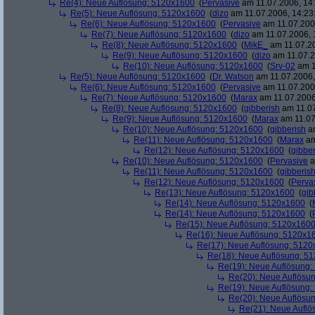
Re(4): Neue Auflösung: 5120x1600
(
Pervasive
am 11.07.2006, 14:
Re(5): Neue Auflösung: 5120x1600
(
dizo
am 11.07.2006, 14:23
Re(6): Neue Auflösung: 5120x1600
(
Pervasive
am 11.07.2006
Re(7): Neue Auflösung: 5120x1600
(
dizo
am 11.07.2006, 
Re(8): Neue Auflösung: 5120x1600
(
MikE_
am 11.07.20
Re(9): Neue Auflösung: 5120x1600
(
dizo
am 11.07.2
Re(10): Neue Auflösung: 5120x1600
(
Srv-02
am 1
Re(5): Neue Auflösung: 5120x1600
(
Dr. Watson
am 11.07.2006,
Re(6): Neue Auflösung: 5120x1600
(
Pervasive
am 11.07.2006
Re(7): Neue Auflösung: 5120x1600
(
Marax
am 11.07.2006
Re(8): Neue Auflösung: 5120x1600
(
gibberish
am 11.07
Re(9): Neue Auflösung: 5120x1600
(
Marax
am 11.07
Re(10): Neue Auflösung: 5120x1600
(
gibberish
am
Re(11): Neue Auflösung: 5120x1600
(
Marax
am
Re(12): Neue Auflösung: 5120x1600
(
gibber
Re(10): Neue Auflösung: 5120x1600
(
Pervasive
a
Re(11): Neue Auflösung: 5120x1600
(
gibberis
Re(12): Neue Auflösung: 5120x1600
(
Perva
Re(13): Neue Auflösung: 5120x1600
(
gib
Re(14): Neue Auflösung: 5120x1600
(
Re(14): Neue Auflösung: 5120x1600
(
Re(15): Neue Auflösung: 5120x160
Re(16): Neue Auflösung: 5120x1
Re(17): Neue Auflösung: 512
Re(18): Neue Auflösung: 5
Re(19): Neue Auflösung
Re(20): Neue Auflösu
Re(19): Neue Auflösung
Re(20): Neue Auflösu
Re(21): Neue Aufl