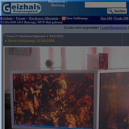
Impressum
|
Werbung
Geizhals
»
Forum
»
Hardware-Allgemein
»
Neue Auflösung:
Top-100
|
Fresh-100
5120x1600 (414 Beiträge, 9070 Mal gelesen)
Du bist nicht angemeldet. [
Login/Registrieren
]
^
Forum
Hardware-Allgemein
#
3519561
Neue Auflösung: 5120x1600