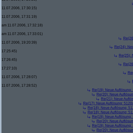
11.07.2006, 17:30:15)
11.07.2006, 17:31:19)
am 11.07.2006, 17:32:18)
am 11.07.2006, 17:33:01)
Re(26
11.07.2006, 19:20:39)
Re(24): Ne
17:25:45)
Re(25):
17:26:45)
Re(26
17:27:10)
Re
11.07.2006, 17:28:07)
11.07.2006, 17:28:52)
Re(19): Neue Auflösung
Re(20): Neue Auflösu
Re(21): Neue Aufl
Re(17): Neue Auflösung: 512
Re(18): Neue Auflösung: 5
Re(18): Neue Auflösung: 5
Re(19): Neue Auflösung
Re(20): Neue Auflösu
Re(19): Neue Auflösung
Re(20): Neue Auflösu