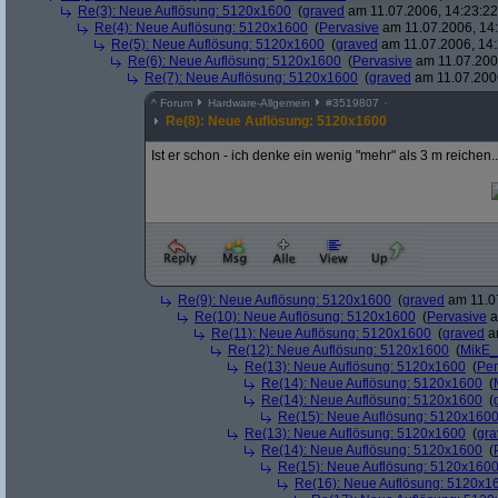
Re(3): Neue Auflösung: 5120x1600
(
graved
am 11.07.2006, 14:23:22
Re(4): Neue Auflösung: 5120x1600
(
Pervasive
am 11.07.2006, 14:
Re(5): Neue Auflösung: 5120x1600
(
graved
am 11.07.2006, 14:
Re(6): Neue Auflösung: 5120x1600
(
Pervasive
am 11.07.2006
Re(7): Neue Auflösung: 5120x1600
(
graved
am 11.07.2006
^
Forum
Hardware-Allgemein
#
3519807
Re(8): Neue Auflösung: 5120x1600
Ist er schon - ich denke ein wenig "mehr" als 3 m reichen.
Re(9): Neue Auflösung: 5120x1600
(
graved
am 11.07
Re(10): Neue Auflösung: 5120x1600
(
Pervasive
a
Re(11): Neue Auflösung: 5120x1600
(
graved
am
Re(12): Neue Auflösung: 5120x1600
(
MikE_
Re(13): Neue Auflösung: 5120x1600
(
Per
Re(14): Neue Auflösung: 5120x1600
(
Re(14): Neue Auflösung: 5120x1600
(
Re(15): Neue Auflösung: 5120x160
Re(13): Neue Auflösung: 5120x1600
(
gra
Re(14): Neue Auflösung: 5120x1600
(
Re(15): Neue Auflösung: 5120x160
Re(16): Neue Auflösung: 5120x1