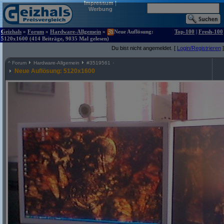
Impressum
|
Werbung
Geizhals
»
Forum
»
Hardware-Allgemein
»
Neue Auflösung:
Top-100
|
Fresh-100
5120x1600 (414 Beiträge, 9035 Mal gelesen)
Du bist nicht angemeldet. [
Login/Registrieren
]
^
Forum
Hardware-Allgemein
#
3519561
Neue Auflösung: 5120x1600