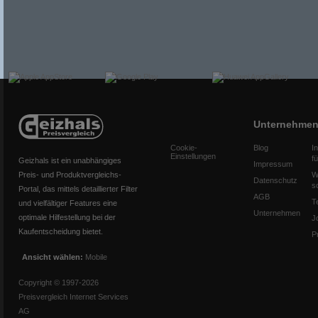
Unternehme
Cookie-
Blog
I
Einstellungen
f
Geizhals ist ein unabhängiges
Impressum
Preis- und Produktvergleichs-
W
Datenschutz
s
Portal, das mittels detaillierter Filter
AGB
T
und vielfältiger Features eine
Unternehmen
optimale Hilfestellung bei der
J
Kaufentscheidung bietet.
P
Ansicht wählen:
Mobile
Copyright © 1997-2026
Preisvergleich Internet Services
AG