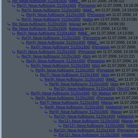
Re: Neue Auflösung: 5120x1600
(
MikE_
am 11.07.2006, 14:06:32)
Re(2): Neue Auflösung: 5120x1600
(
Pervasive
am 11.07.2006, 14:18:28
Re(3): Neue Auflösung: 5120x1600
(
MikE_
am 11.07.2006, 14:19:03)
Re(4): Neue Auflösung: 5120x1600
(
Pervasive
am 11.07.2006, 14:
Re(3): Neue Auflösung: 5120x1600
(
patos
am 12.07.2006, 13:15:08)
Re: Neue Auflösung: 5120x1600
(
playaz
am 11.07.2006, 14:09:16)
Re: Neue Auflösung: 5120x1600
(
kakazza
am 11.07.2006, 14:12:09)
Re(2): Neue Auflösung: 5120x1600
(
MikE_
am 11.07.2006, 14:13:09)
Re(3): Neue Auflösung: 5120x1600
(
Pervasive
am 11.07.2006, 14:19
Re(4): Neue Auflösung: 5120x1600
(
MikE_
am 11.07.2006, 14:19:
Re(5): Neue Auflösung: 5120x1600
(
Pervasive
am 11.07.2006, 
Re(2): Neue Auflösung: 5120x1600
(
Pervasive
am 11.07.2006, 14:18:50
Re(3): Neue Auflösung: 5120x1600
(
dizo
am 11.07.2006, 14:21:22)
Re(4): Neue Auflösung: 5120x1600
(
Pervasive
am 11.07.2006, 14:
Re(5): Neue Auflösung: 5120x1600
(
dizo
am 11.07.2006, 14:23
Re(6): Neue Auflösung: 5120x1600
(
Pervasive
am 11.07.2006
Re(7): Neue Auflösung: 5120x1600
(
dizo
am 11.07.2006, 
Re(8): Neue Auflösung: 5120x1600
(
MikE_
am 11.07.20
Re(9): Neue Auflösung: 5120x1600
(
dizo
am 11.07.2
Re(10): Neue Auflösung: 5120x1600
(
Srv-02
am 1
Re(5): Neue Auflösung: 5120x1600
(
Dr. Watson
am 11.07.2006,
Re(6): Neue Auflösung: 5120x1600
(
Pervasive
am 11.07.2006
Re(7): Neue Auflösung: 5120x1600
(
Marax
am 11.07.2006
Re(8): Neue Auflösung: 5120x1600
(
gibberish
am 11.07
Re(9): Neue Auflösung: 5120x1600
(
Marax
am 11.07
Re(10): Neue Auflösung: 5120x1600
(
gibberish
am
Re(11): Neue Auflösung: 5120x1600
(
Marax
am
Re(12): Neue Auflösung: 5120x1600
(
gibber
Re(10): Neue Auflösung: 5120x1600
(
Pervasive
a
Re(11): Neue Auflösung: 5120x1600
(
gibberis