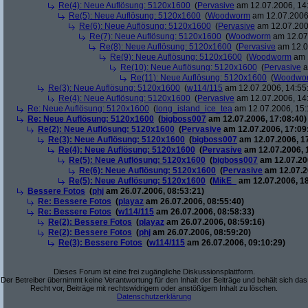
Re(4): Neue Auflösung: 5120x1600
(
Pervasive
am 12.07.2006, 14
Re(5): Neue Auflösung: 5120x1600
(
Woodworm
am 12.07.2006,
Re(6): Neue Auflösung: 5120x1600
(
Pervasive
am 12.07.200
Re(7): Neue Auflösung: 5120x1600
(
Woodworm
am 12.07.
Re(8): Neue Auflösung: 5120x1600
(
Pervasive
am 12.0
Re(9): Neue Auflösung: 5120x1600
(
Woodworm
am 1
Re(10): Neue Auflösung: 5120x1600
(
Pervasive
a
Re(11): Neue Auflösung: 5120x1600
(
Woodwo
Re(3): Neue Auflösung: 5120x1600
(
w114/115
am 12.07.2006, 14:55
Re(4): Neue Auflösung: 5120x1600
(
Pervasive
am 12.07.2006, 14
Re: Neue Auflösung: 5120x1600
(
long_island_ice_tea
am 12.07.2006, 15:
Re: Neue Auflösung: 5120x1600
(
bigboss007
am 12.07.2006, 17:08:40)
Re(2): Neue Auflösung: 5120x1600
(
Pervasive
am 12.07.2006, 17:09
Re(3): Neue Auflösung: 5120x1600
(
bigboss007
am 12.07.2006, 1
Re(4): Neue Auflösung: 5120x1600
(
Pervasive
am 12.07.2006, 
Re(5): Neue Auflösung: 5120x1600
(
bigboss007
am 12.07.200
Re(6): Neue Auflösung: 5120x1600
(
Pervasive
am 12.07.2
Re(5): Neue Auflösung: 5120x1600
(
MikE_
am 12.07.2006, 18
Bessere Fotos
(
phj
am 26.07.2006, 08:53:21)
Re: Bessere Fotos
(
playaz
am 26.07.2006, 08:55:40)
Re: Bessere Fotos
(
w114/115
am 26.07.2006, 08:58:33)
Re(2): Bessere Fotos
(
playaz
am 26.07.2006, 08:59:16)
Re(2): Bessere Fotos
(
phj
am 26.07.2006, 08:59:20)
Re(3): Bessere Fotos
(
w114/115
am 26.07.2006, 09:10:29)
Dieses Forum ist eine frei zugängliche Diskussionsplattform.
Der Betreiber übernimmt keine Verantwortung für den Inhalt der Beiträge und behält sich das
Recht vor, Beiträge mit rechtswidrigem oder anstößigem Inhalt zu löschen.
Datenschutzerklärung