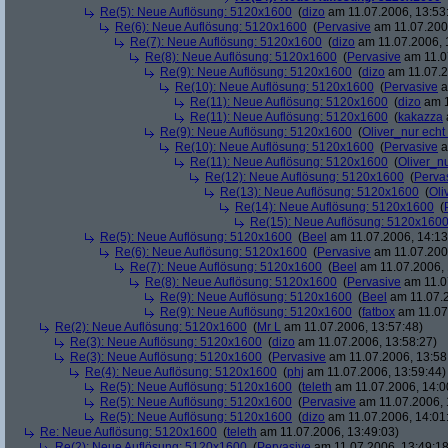
Re(5): Neue Auflösung: 5120x1600
(
dizo
am 11.07.2006, 13:53
Re(6): Neue Auflösung: 5120x1600
(
Pervasive
am 11.07.2006
Re(7): Neue Auflösung: 5120x1600
(
dizo
am 11.07.2006, 
Re(8): Neue Auflösung: 5120x1600
(
Pervasive
am 11.0
Re(9): Neue Auflösung: 5120x1600
(
dizo
am 11.07.2
Re(10): Neue Auflösung: 5120x1600
(
Pervasive
a
Re(11): Neue Auflösung: 5120x1600
(
dizo
am 1
Re(11): Neue Auflösung: 5120x1600
(
kakazza
Re(9): Neue Auflösung: 5120x1600
(
Oliver_nur echt
Re(10): Neue Auflösung: 5120x1600
(
Pervasive
a
Re(11): Neue Auflösung: 5120x1600
(
Oliver_nu
Re(12): Neue Auflösung: 5120x1600
(
Perva
Re(13): Neue Auflösung: 5120x1600
(
Oli
Re(14): Neue Auflösung: 5120x1600
(
Re(15): Neue Auflösung: 5120x160
Re(5): Neue Auflösung: 5120x1600
(
Beel
am 11.07.2006, 14:13
Re(6): Neue Auflösung: 5120x1600
(
Pervasive
am 11.07.2006
Re(7): Neue Auflösung: 5120x1600
(
Beel
am 11.07.2006, 
Re(8): Neue Auflösung: 5120x1600
(
Pervasive
am 11.0
Re(9): Neue Auflösung: 5120x1600
(
Beel
am 11.07.2
Re(9): Neue Auflösung: 5120x1600
(
fatbox
am 11.07
Re(2): Neue Auflösung: 5120x1600
(
Mr L
am 11.07.2006, 13:57:48)
Re(3): Neue Auflösung: 5120x1600
(
dizo
am 11.07.2006, 13:58:27)
Re(3): Neue Auflösung: 5120x1600
(
Pervasive
am 11.07.2006, 13:58
Re(4): Neue Auflösung: 5120x1600
(
phj
am 11.07.2006, 13:59:44)
Re(5): Neue Auflösung: 5120x1600
(
teleth
am 11.07.2006, 14:0
Re(5): Neue Auflösung: 5120x1600
(
Pervasive
am 11.07.2006, 
Re(5): Neue Auflösung: 5120x1600
(
dizo
am 11.07.2006, 14:01
Re: Neue Auflösung: 5120x1600
(
teleth
am 11.07.2006, 13:49:03)
Re(2): Neue Auflösung: 5120x1600
(
Pervasive
am 11.07.2006, 13:49:18