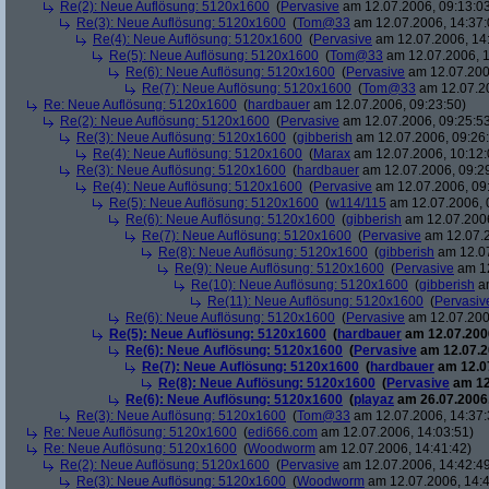
Re(2): Neue Auflösung: 5120x1600
(
Pervasive
am 12.07.2006, 09:13:0
Re(3): Neue Auflösung: 5120x1600
(
Tom@33
am 12.07.2006, 14:37:
Re(4): Neue Auflösung: 5120x1600
(
Pervasive
am 12.07.2006, 14
Re(5): Neue Auflösung: 5120x1600
(
Tom@33
am 12.07.2006, 1
Re(6): Neue Auflösung: 5120x1600
(
Pervasive
am 12.07.200
Re(7): Neue Auflösung: 5120x1600
(
Tom@33
am 12.07.20
Re: Neue Auflösung: 5120x1600
(
hardbauer
am 12.07.2006, 09:23:50)
Re(2): Neue Auflösung: 5120x1600
(
Pervasive
am 12.07.2006, 09:25:5
Re(3): Neue Auflösung: 5120x1600
(
gibberish
am 12.07.2006, 09:26
Re(4): Neue Auflösung: 5120x1600
(
Marax
am 12.07.2006, 10:12:
Re(3): Neue Auflösung: 5120x1600
(
hardbauer
am 12.07.2006, 09:2
Re(4): Neue Auflösung: 5120x1600
(
Pervasive
am 12.07.2006, 09
Re(5): Neue Auflösung: 5120x1600
(
w114/115
am 12.07.2006, 
Re(6): Neue Auflösung: 5120x1600
(
gibberish
am 12.07.2006
Re(7): Neue Auflösung: 5120x1600
(
Pervasive
am 12.07.2
Re(8): Neue Auflösung: 5120x1600
(
gibberish
am 12.07
Re(9): Neue Auflösung: 5120x1600
(
Pervasive
am 12
Re(10): Neue Auflösung: 5120x1600
(
gibberish
am
Re(11): Neue Auflösung: 5120x1600
(
Pervasiv
Re(6): Neue Auflösung: 5120x1600
(
Pervasive
am 12.07.200
Re(5): Neue Auflösung: 5120x1600
(
hardbauer
am 12.07.2006
Re(6): Neue Auflösung: 5120x1600
(
Pervasive
am 12.07.2
Re(7): Neue Auflösung: 5120x1600
(
hardbauer
am 12.07
Re(8): Neue Auflösung: 5120x1600
(
Pervasive
am 12
Re(6): Neue Auflösung: 5120x1600
(
playaz
am 26.07.2006,
Re(3): Neue Auflösung: 5120x1600
(
Tom@33
am 12.07.2006, 14:37:
Re: Neue Auflösung: 5120x1600
(
edi666.com
am 12.07.2006, 14:03:51)
Re: Neue Auflösung: 5120x1600
(
Woodworm
am 12.07.2006, 14:41:42)
Re(2): Neue Auflösung: 5120x1600
(
Pervasive
am 12.07.2006, 14:42:4
Re(3): Neue Auflösung: 5120x1600
(
Woodworm
am 12.07.2006, 14:4