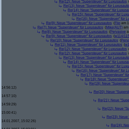
Re(12): Neue "Supersteuer" für Luxusautos
Re(13): Neue "Supersteuer" für Luxusaut
Re(14): Neue "Supersteuer" für Luxusa
Re(15): Neue "Supersteuer" für Lux
Re(16): Neue "Supersteuer" für 
Re(9): Neue "Supersteuer" für Luxusautos
(
Flip
am 15
Re(7): Neue "Supersteuer" für Luxusautos
(
Mike(AUT)
am 
Re(8): Neue "Supersteuer" für Luxusautos
(
Pervasive
a
Re(9): Neue "Supersteuer" für Luxusautos
(
w114/11
Re(10): Neue "Supersteuer" für Luxusautos
(
Perv
Re(11): Neue "Supersteuer" für Luxusautos
(
w1
Re(12): Neue "Supersteuer" für Luxusautos
Re(12): Neue "Supersteuer" für Luxusautos
Re(13): Neue "Supersteuer" für Luxusaut
Re(14): Neue "Supersteuer" für Luxusa
Re(15): Neue "Supersteuer" für Lux
Re(16): Neue "Supersteuer" für 
Re(17): Neue "Supersteuer" fü
Re(18): Neue "Supersteuer"
Re(19): Neue "Supersteue
14:56:12)
Re(20): Neue "Superst
14:57:10)
Re(21): Neue "Supe
14:59:29)
Re(22): Neue "Su
15:00:41)
Re(23): Neue 
14.01.2007, 15:02:26)
Re(24): Ne