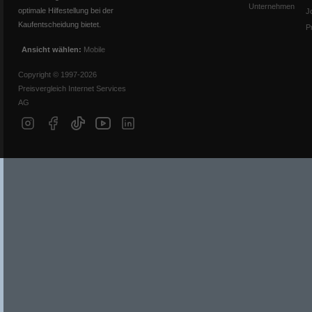
Unternehmen
optimale Hilfestellung bei der
J
Kaufentscheidung bietet.
P
Ansicht wählen:
Mobile
Copyright © 1997-2026
Preisvergleich Internet Services
AG