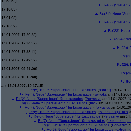
14:53:52)
Re(22): Neue "Su
17:16:03)
Re(21): Neue "Supe
15:01:08)
Re(22): Neue "Su
17:16:59)
Re(23): Neue 
14.01.2007, 17:20:28)
Re(24): Ne
14.01.2007, 17:24:57)
Re(25): 
14.01.2007, 17:33:11)
Re(26
14.01.2007, 17:49:52)
Re(25):
15.01.2007, 09:56:06)
Re(26
15.01.2007, 10:13:40)
Re
am 15.01.2007, 10:17:15)
Re(5): Neue "Supersteuer" für Luxusautos
(
bootleg
am 14.01.20
Re(4): Neue "Supersteuer" für Luxusautos
(
vawoka
am 14.01.2007
Re(2): Neue "Supersteuer" für Luxusautos
(
Pervasive
am 14.01.2007, 1
Re(3): Neue "Supersteuer" für Luxusautos
(
tuvix
am 14.01.2007, 13:4
Re(4): Neue "Supersteuer" für Luxusautos
(
Pervasive
am 14.01.20
Re(5): Neue "Supersteuer" für Luxusautos
(
extrem_oaga_nick
a
Re(6): Neue "Supersteuer" für Luxusautos
(
Pervasive
am 14.
Re(7): Neue "Supersteuer" für Luxusautos
(
extrem_oaga_
Re(8): Neue "Supersteuer" für Luxusautos
(
Pervasive
a
Re(9): Neue "Supersteuer" für Luxusautos
(
extrem_