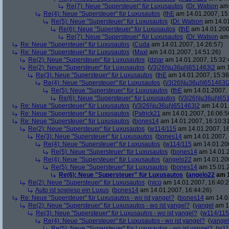
Re(7): Neue "Supersteuer" für Luxusautos
(
Dr. Watson
am 
Re(4): Neue "Supersteuer" für Luxusautos
(
thE
am 14.01.2007, 15
Re(5): Neue "Supersteuer" für Luxusautos
(
Dr. Watson
am 14.01
Re(6): Neue "Supersteuer" für Luxusautos
(
thE
am 14.01.200
Re(7): Neue "Supersteuer" für Luxusautos
(
Dr. Watson
am 
Re: Neue "Supersteuer" für Luxusautos
(
Cuda
am 14.01.2007, 14:26:57)
Re: Neue "Supersteuer" für Luxusautos
(
Maxl
am 14.01.2007, 14:51:26)
Re(2): Neue "Supersteuer" für Luxusautos
(
dziar
am 14.01.2007, 15:32:
Re(2): Neue "Supersteuer" für Luxusautos
(
\/3|26|\|µ36µ|\|651463|2
am 1
Re(3): Neue "Supersteuer" für Luxusautos
(
thE
am 14.01.2007, 15:36
Re(4): Neue "Supersteuer" für Luxusautos
(
\/3|26|\|µ36µ|\|651463|
Re(5): Neue "Supersteuer" für Luxusautos
(
thE
am 14.01.2007, 
Re(6): Neue "Supersteuer" für Luxusautos
(
\/3|26|\|µ36µ|\|6
Re: Neue "Supersteuer" für Luxusautos
(
\/3|26|\|µ36µ|\|651463|2
am 14.01.
Re: Neue "Supersteuer" für Luxusautos
(
Patrick21
am 14.01.2007, 16:06:5
Re: Neue "Supersteuer" für Luxusautos
(
bones14
am 14.01.2007, 16:10:3
Re(2): Neue "Supersteuer" für Luxusautos
(
w114/115
am 14.01.2007, 16
Re(3): Neue "Supersteuer" für Luxusautos
(
bones14
am 14.01.2007, 
Re(4): Neue "Supersteuer" für Luxusautos
(
w114/115
am 14.01.200
Re(5): Neue "Supersteuer" für Luxusautos
(
bones14
am 14.01.2
Re(4): Neue "Supersteuer" für Luxusautos
(
angelo22
am 14.01.200
Re(5): Neue "Supersteuer" für Luxusautos
(
bones14
am 15.01.2
Re(6): Neue "Supersteuer" für Luxusautos
(
angelo22
am 1
Re(2): Neue "Supersteuer" für Luxusautos
(
nico
am 14.01.2007, 16:40:2
Auto ist sowieso ein Luxus
(
bones14
am 14.01.2007, 16:44:26)
Re: Neue "Supersteuer" für Luxusautos - wo ist yangel?
(
bones14
am 14.01
Re(2): Neue "Supersteuer" für Luxusautos - wo ist yangel?
(
yangel
am 14
Re(3): Neue "Supersteuer" für Luxusautos - wo ist yangel?
(
w114/115
Re(4): Neue "Supersteuer" für Luxusautos - wo ist yangel?
(
yangel
Re(5): Neue "Supersteuer" für Luxusautos - wo ist yangel?
(
w11