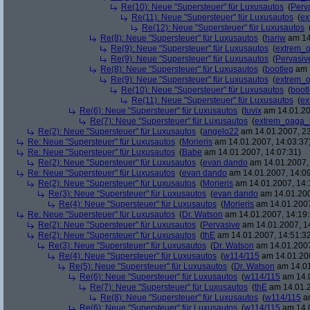
Re(10): Neue "Supersteuer" für Luxusautos
(
Perv
Re(11): Neue "Supersteuer" für Luxusautos
(
ex
Re(12): Neue "Supersteuer" für Luxusautos
Re(8): Neue "Supersteuer" für Luxusautos
(
hariw
am 14
Re(9): Neue "Supersteuer" für Luxusautos
(
extrem_
Re(9): Neue "Supersteuer" für Luxusautos
(
Pervasiv
Re(8): Neue "Supersteuer" für Luxusautos
(
bootleg
am 1
Re(9): Neue "Supersteuer" für Luxusautos
(
extrem_
Re(10): Neue "Supersteuer" für Luxusautos
(
boot
Re(11): Neue "Supersteuer" für Luxusautos
(
ex
Re(6): Neue "Supersteuer" für Luxusautos
(
tuvix
am 14.01.20
Re(7): Neue "Supersteuer" für Luxusautos
(
extrem_oaga_
Re(2): Neue "Supersteuer" für Luxusautos
(
angelo22
am 14.01.2007, 23
Re: Neue "Supersteuer" für Luxusautos
(
Morieris
am 14.01.2007, 14:03:37
Re: Neue "Supersteuer" für Luxusautos
(
Babe
am 14.01.2007, 14:07:31)
Re(2): Neue "Supersteuer" für Luxusautos
(
evan dando
am 14.01.2007, 
Re: Neue "Supersteuer" für Luxusautos
(
evan dando
am 14.01.2007, 14:09
Re(2): Neue "Supersteuer" für Luxusautos
(
Morieris
am 14.01.2007, 14:
Re(3): Neue "Supersteuer" für Luxusautos
(
evan dando
am 14.01.200
Re(4): Neue "Supersteuer" für Luxusautos
(
Morieris
am 14.01.2007
Re: Neue "Supersteuer" für Luxusautos
(
Dr. Watson
am 14.01.2007, 14:19:
Re(2): Neue "Supersteuer" für Luxusautos
(
Pervasive
am 14.01.2007, 1
Re(2): Neue "Supersteuer" für Luxusautos
(
thE
am 14.01.2007, 14:51:3
Re(3): Neue "Supersteuer" für Luxusautos
(
Dr. Watson
am 14.01.2007
Re(4): Neue "Supersteuer" für Luxusautos
(
w114/115
am 14.01.200
Re(5): Neue "Supersteuer" für Luxusautos
(
Dr. Watson
am 14.01
Re(6): Neue "Supersteuer" für Luxusautos
(
w114/115
am 14.0
Re(7): Neue "Supersteuer" für Luxusautos
(
thE
am 14.01.2
Re(8): Neue "Supersteuer" für Luxusautos
(
w114/115
am
Re(6): Neue "Supersteuer" für Luxusautos
(
w114/115
am 14.0