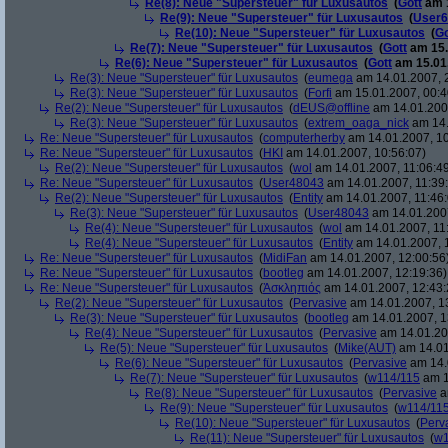
Re(8): Neue "Supersteuer" für Luxusautos
(
Gott
am 1
Re(9): Neue "Supersteuer" für Luxusautos
(
User6
Re(10): Neue "Supersteuer" für Luxusautos
(
Go
Re(7): Neue "Supersteuer" für Luxusautos
(
Gott
am 15.
Re(6): Neue "Supersteuer" für Luxusautos
(
Gott
am 15.01.
Re(3): Neue "Supersteuer" für Luxusautos
(
eumega
am 14.01.2007, 
Re(3): Neue "Supersteuer" für Luxusautos
(
Forfi
am 15.01.2007, 00:4
Re(2): Neue "Supersteuer" für Luxusautos
(
dEUS@offline
am 14.01.2007
Re(3): Neue "Supersteuer" für Luxusautos
(
extrem_oaga_nick
am 14.
Re: Neue "Supersteuer" für Luxusautos
(
computerherby
am 14.01.2007, 10
Re: Neue "Supersteuer" für Luxusautos
(
HKI
am 14.01.2007, 10:56:07)
Re(2): Neue "Supersteuer" für Luxusautos
(
wol
am 14.01.2007, 11:06:4
Re: Neue "Supersteuer" für Luxusautos
(
User48043
am 14.01.2007, 11:39
Re(2): Neue "Supersteuer" für Luxusautos
(
Entity
am 14.01.2007, 11:46:
Re(3): Neue "Supersteuer" für Luxusautos
(
User48043
am 14.01.2007
Re(4): Neue "Supersteuer" für Luxusautos
(
wol
am 14.01.2007, 11
Re(4): Neue "Supersteuer" für Luxusautos
(
Entity
am 14.01.2007, 
Re: Neue "Supersteuer" für Luxusautos
(
MidiFan
am 14.01.2007, 12:00:56
Re: Neue "Supersteuer" für Luxusautos
(
bootleg
am 14.01.2007, 12:19:36)
Re: Neue "Supersteuer" für Luxusautos
(
Ἀσκληπιός
am 14.01.2007, 12:43:
Re(2): Neue "Supersteuer" für Luxusautos
(
Pervasive
am 14.01.2007, 1
Re(3): Neue "Supersteuer" für Luxusautos
(
bootleg
am 14.01.2007, 1
Re(4): Neue "Supersteuer" für Luxusautos
(
Pervasive
am 14.01.20
Re(5): Neue "Supersteuer" für Luxusautos
(
Mike(AUT)
am 14.01
Re(6): Neue "Supersteuer" für Luxusautos
(
Pervasive
am 14.
Re(7): Neue "Supersteuer" für Luxusautos
(
w114/115
am 1
Re(8): Neue "Supersteuer" für Luxusautos
(
Pervasive
a
Re(9): Neue "Supersteuer" für Luxusautos
(
w114/11
Re(10): Neue "Supersteuer" für Luxusautos
(
Perv
Re(11): Neue "Supersteuer" für Luxusautos
(
w1