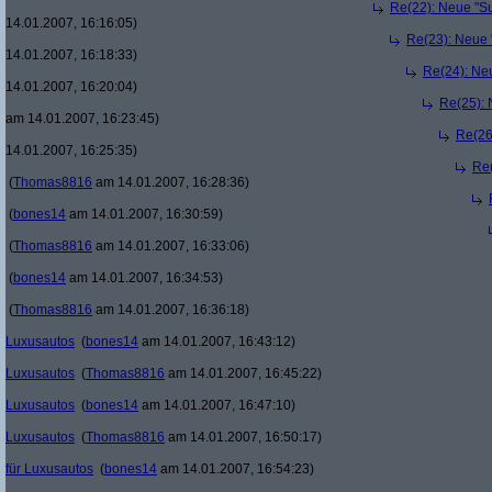
Re(22): Neue "Su
14.01.2007, 16:16:05)
Re(23): Neue 
14.01.2007, 16:18:33)
Re(24): Ne
14.01.2007, 16:20:04)
Re(25): 
am 14.01.2007, 16:23:45)
Re(26
14.01.2007, 16:25:35)
Re(
(
Thomas8816
am 14.01.2007, 16:28:36)
(
bones14
am 14.01.2007, 16:30:59)
(
Thomas8816
am 14.01.2007, 16:33:06)
(
bones14
am 14.01.2007, 16:34:53)
(
Thomas8816
am 14.01.2007, 16:36:18)
Luxusautos
(
bones14
am 14.01.2007, 16:43:12)
Luxusautos
(
Thomas8816
am 14.01.2007, 16:45:22)
Luxusautos
(
bones14
am 14.01.2007, 16:47:10)
Luxusautos
(
Thomas8816
am 14.01.2007, 16:50:17)
für Luxusautos
(
bones14
am 14.01.2007, 16:54:23)