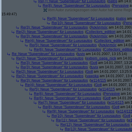
Re(7): Neue "Supersteuer" für Luxusautos
(
patos
am 14.01
Re(8): Neue "Supersteuer" für Luxusautos
(
Pervasive
a
Vom Autor zurückgezogen oder Autor hat seine Regist
15:49:47)
Re(9): Neue "Supersteuer" für Luxusautos
(
patos
am 
Re(10): Neue "Supersteuer" für Luxusautos
(
Perv
Re(3): Neue "Supersteuer" für Luxusautos
(
Ἀσκληπιός
am 14.01.2007
Re(2): Neue "Supersteuer" für Luxusautos
(
Collectors_edition
am 14.01.
Re(3): Neue "Supersteuer" für Luxusautos
(
Ἀσκληπιός
am 14.01.2007
Re(4): Neue "Supersteuer" für Luxusautos
(
Collectors_edition
am 1
Re(5): Neue "Supersteuer" für Luxusautos
(
Ἀσκληπιός
am 14.01
Re(6): Neue "Supersteuer" für Luxusautos
(
Collectors_editio
Re: Neue "Supersteuer" für Luxusautos
(
tuvix
am 14.01.2007, 13:15:14)
Re(2): Neue "Supersteuer" für Luxusautos
(
extrem_oaga_nick
am 14.01.
Re(3): Neue "Supersteuer" für Luxusautos
(
Gott
am 14.01.2007, 13:2
Re(3): Neue "Supersteuer" für Luxusautos
(
tuvix
am 14.01.2007, 13:4
Re(2): Neue "Supersteuer" für Luxusautos
(
Gott
am 14.01.2007, 13:25:5
Re(2): Neue "Supersteuer" für Luxusautos
(
vawoka
am 14.01.2007, 13:
Re(3): Neue "Supersteuer" für Luxusautos
(
w114/115
am 14.01.2007,
Re(4): Neue "Supersteuer" für Luxusautos
(
Gott
am 14.01.2007, 13
Re(5): Neue "Supersteuer" für Luxusautos
(
w114/115
am 14.01.
Re(6): Neue "Supersteuer" für Luxusautos
(
Pervasive
am 14.
Re(6): Neue "Supersteuer" für Luxusautos
(
Gott
am 14.01.200
Re(7): Neue "Supersteuer" für Luxusautos
(
w114/115
am 1
Re(8): Neue "Supersteuer" für Luxusautos
(
Gott
am 14.0
Re(9): Neue "Supersteuer" für Luxusautos
(
w114/11
Re(10): Neue "Supersteuer" für Luxusautos
(
Gott
a
Re(11): Neue "Supersteuer" für Luxusautos
(
w1
Re(12): Neue "Supersteuer" für Luxusautos
Re(13): Neue "Supersteuer" für Luxusaut