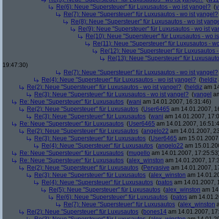
Re(6): Neue "Supersteuer" für Luxusautos - wo ist yangel?
(
y
Re(7): Neue "Supersteuer" für Luxusautos - wo ist yangel?
Re(8): Neue "Supersteuer" für Luxusautos - wo ist yang
Re(9): Neue "Supersteuer" für Luxusautos - wo ist y
Re(10): Neue "Supersteuer" für Luxusautos - wo is
Re(11): Neue "Supersteuer" für Luxusautos - wo
Re(12): Neue "Supersteuer" für Luxusautos -
Re(13): Neue "Supersteuer" für Luxusauto
19:47:30)
Re(7): Neue "Supersteuer" für Luxusautos - wo ist yangel?
Re(4): Neue "Supersteuer" für Luxusautos - wo ist yangel?
(
heldiz
Re(2): Neue "Supersteuer" für Luxusautos - wo ist yangel?
(
heldiz
am 14
Re(3): Neue "Supersteuer" für Luxusautos - wo ist yangel?
(
yangel
am
Re: Neue "Supersteuer" für Luxusautos
(
wani
am 14.01.2007, 16:31:46)
Re(2): Neue "Supersteuer" für Luxusautos
(
User6465
am 14.01.2007, 1
Re(3): Neue "Supersteuer" für Luxusautos
(
wani
am 14.01.2007, 17:0
Re: Neue "Supersteuer" für Luxusautos
(
User6465
am 14.01.2007, 16:51:
Re(2): Neue "Supersteuer" für Luxusautos
(
angelo22
am 14.01.2007, 23
Re(3): Neue "Supersteuer" für Luxusautos
(
User6465
am 15.01.2007,
Re(4): Neue "Supersteuer" für Luxusautos
(
angelo22
am 15.01.200
Re: Neue "Supersteuer" für Luxusautos
(
mugello
am 14.01.2007, 17:25:53
Re: Neue "Supersteuer" für Luxusautos
(
alex_winston
am 14.01.2007, 17:
Re(2): Neue "Supersteuer" für Luxusautos
(
Pervasive
am 14.01.2007, 1
Re(3): Neue "Supersteuer" für Luxusautos
(
alex_winston
am 14.01.20
Re(4): Neue "Supersteuer" für Luxusautos
(
patos
am 14.01.2007, 
Re(5): Neue "Supersteuer" für Luxusautos
(
alex_winston
am 14.
Re(6): Neue "Supersteuer" für Luxusautos
(
patos
am 14.01.2
Re(7): Neue "Supersteuer" für Luxusautos
(
alex_winston
a
Re(2): Neue "Supersteuer" für Luxusautos
(
bones14
am 14.01.2007, 17