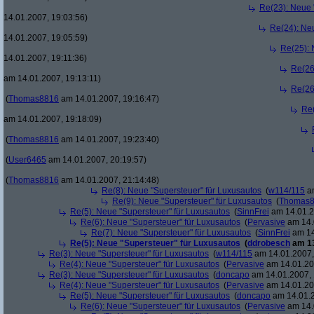
Re(23): Neue 
14.01.2007, 19:03:56)
Re(24): Ne
14.01.2007, 19:05:59)
Re(25): 
14.01.2007, 19:11:36)
Re(26
am 14.01.2007, 19:13:11)
Re(26
(
Thomas8816
am 14.01.2007, 19:16:47)
Re(
am 14.01.2007, 19:18:09)
(
Thomas8816
am 14.01.2007, 19:23:40)
(
User6465
am 14.01.2007, 20:19:57)
(
Thomas8816
am 14.01.2007, 21:14:48)
Re(8): Neue "Supersteuer" für Luxusautos
(
w114/115
am
Re(9): Neue "Supersteuer" für Luxusautos
(
Thomas
Re(5): Neue "Supersteuer" für Luxusautos
(
SinnFrei
am 14.01.2
Re(6): Neue "Supersteuer" für Luxusautos
(
Pervasive
am 14.
Re(7): Neue "Supersteuer" für Luxusautos
(
SinnFrei
am 14
Re(5): Neue "Supersteuer" für Luxusautos
(
ddrobesch
am 13
Re(3): Neue "Supersteuer" für Luxusautos
(
w114/115
am 14.01.2007,
Re(4): Neue "Supersteuer" für Luxusautos
(
Pervasive
am 14.01.20
Re(3): Neue "Supersteuer" für Luxusautos
(
doncapo
am 14.01.2007, 
Re(4): Neue "Supersteuer" für Luxusautos
(
Pervasive
am 14.01.20
Re(5): Neue "Supersteuer" für Luxusautos
(
doncapo
am 14.01.2
Re(6): Neue "Supersteuer" für Luxusautos
(
Pervasive
am 14.