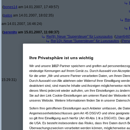
(
bones14
am 14.01.2007, 17:49:57)
(
patos
am 14.01.2007, 18:02:35)
Re(
am 14.01.2007, 16:46:24)
(
serenity
am 15.01.2007, 11:08:37)
Re(9): Neue "Supersteuer" für Luxusautos
(
User646
Re(10): Neue "Supersteuer" für Luxusautos
(
Perv
Re(11): Neue "Supersteuer" für Luxusautos
(
Us
Re(12): Neue "Supersteuer" für Luxusautos
Re(13): Neue "Supersteuer" für Luxusaut
Ihre Privatsphäre ist uns wichtig
Re(14): Neue "Supersteuer" für Luxusa
Re(15): Neue "Supersteuer" für Lux
Wir und unsere
1017
-Partner speichern und greifen auf personenbezo
Re(16): Neue "Supersteuer" für 
eindeutige Kennungen auf Ihrem Gerät zu. Durch Auswahl von Akzeptier
Re(17): Neue "Supersteuer" fü
Re(18): Neue "Supersteuer"
für die unter „Wir und unsere Partner verarbeiten Daten, um Ihnen Dien
15:29:31)
Durch Auswahl von Alle ablehnen oder Widerruf Ihrer Einwilligung werde
Re(9): Neue "Supersteuer" für Luxusautos
(
thE
am 14
deaktiviert sind, sind manche Inhalte und Anzeigen möglicherweise nicht
Re(10): Neue "Supersteuer" für Luxusautos
(
Perv
dieses Menü jederzeit wieder aufrufen, um Ihre Einstellungen zu ändern 
Re(8): Neue "Supersteuer" für Luxusautos
(
\/3|26|\|µ36
Sie auf den Link Cookie-Einstellungen am unteren Rand der Webseite kli
Re(7): Neue "Supersteuer" für Luxusautos
(
Roliboli
am 14.
unseres Website. Weitere Informationen finden Sie in unserer Datensch
Re(7): Neue "Supersteuer" für Luxusautos
(
Rain
am 15.01.
Re(5): Neue "Supersteuer" für Luxusautos
(
bootleg
am 14.01.20
Sofern Ihre getroffenen Einstellungen auch Anbieter umfassen, die Daten
Re(6): Neue "Supersteuer" für Luxusautos
(
Pervasive
am 14.
Angemessenheitsbeschlusses gem Art 45 DSGVO und ohne geeignete G
Re(7): Neue "Supersteuer" für Luxusautos
(
bootleg
am 14.
so gilt Ihre Einwilligung auch hierfür (Art 49 Abs 1 lit a DSGVO). Dies gi
Re(8): Neue "Supersteuer" für Luxusautos
(
Pervasive
a
Re(9): Neue "Supersteuer" für Luxusautos
(
bootleg
a
die USA. Es besteht insbesondere das Risiko, dass Ihre Daten durch B
Re(10): Neue "Supersteuer" für Luxusautos
(
Perv
Überwachungszwecken verarbeitet werden können, möglicherweise auc