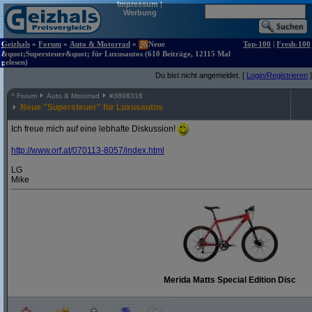
Impressum
|
Werbung
Geizhals
»
Forum
»
Auto & Motorrad
»
Neue
Top-100
|
Fresh-100
&quot;Supersteuer&quot; für Luxusautos (610 Beiträge, 12115 Mal
gelesen)
Du bist nicht angemeldet. [
Login/Registrieren
]
^
Forum
Auto & Motorrad
#
3898316
Neue "Supersteuer" für Luxusautos
Ich freue mich auf eine lebhafte Diskussion!
http:/
/
www.orf.at/
070113-8057/
index.html
LG
Mike
Merida Matts Special Edition Disc