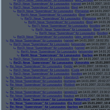
Re(3): Neue "Supersteuer" für Luxusautos
(
alex_winston
am 14.01.20
Re(2): Neue "Supersteuer" für Luxusautos
(
yangel
am 14.01.2007, 18:0
Re(2): Neue "Supersteuer" für Luxusautos
(
Beel
am 14.01.2007, 18:52:
Re(3): Neue "Supersteuer" für Luxusautos
(
Pervasive
am 14.01.2007,
Re(4): Neue "Supersteuer" für Luxusautos
(
Beel
am 14.01.2007, 1
Re(5): Neue "Supersteuer" für Luxusautos
(
Pervasive
am 14.01.
Re(6): Neue "Supersteuer" für Luxusautos
(
Beel
am 14.01.20
Re(7): Neue "Supersteuer" für Luxusautos
(
bootleg
am 14.
Re(8): Neue "Supersteuer" für Luxusautos
(
Beel
am 14.
Re(9): Neue "Supersteuer" für Luxusautos
(
bootleg
a
Re(3): Neue "Supersteuer" für Luxusautos
(
alex_winston
am 14.01.20
Re: Neue "Supersteuer" für Luxusautos
(
yangel
am 14.01.2007, 18:02:35)
Re(2): Neue "Supersteuer" für Luxusautos
(
wissender
am 14.01.2007, 1
Re(3): Neue "Supersteuer" für Luxusautos
(
yangel
am 14.01.2007, 18
Re(4): Neue "Supersteuer" für Luxusautos
(
wissender
am 14.01.20
Re(4): Neue "Supersteuer" für Luxusautos
(
barbos
am 15.01.20
Re(2): Neue "Supersteuer" für Luxusautos
(
Beel
am 14.01.2007, 18:13:
Re(2): Neue "Supersteuer" für Luxusautos
(
Amorphis
am 15.01.2007
Re: Neue "Supersteuer" für Luxusautos
(
heldiz
am 14.01.2007, 18:09:42)
Re(2): Neue "Supersteuer" für Luxusautos
(
Cuda
am 14.01.2007, 18:33
Re(2): Neue "Supersteuer" für Luxusautos
(
bootleg
am 14.01.2007, 21:2
Re: Neue "Supersteuer" für Luxusautos
(
oberstorch
am 14.01.2007, 18:34:
Re: Neue "Supersteuer" für Luxusautos
(
eumega
am 14.01.2007, 20:02:27
Re: Neue "Supersteuer" für Luxusautos
(
Roliboli
am 14.01.2007, 22:21:08)
Vom Autor zurückgezogen oder Autor hat seine Registrierung nicht bestä
Re: Neue "Supersteuer" für Luxusautos
(
angelo22
am 14.01.2007, 23:30:2
Re: Neue "Supersteuer" für Luxusautos
(
kaukus
am 15.01.2007, 08:39:58)
Re(2): Neue "Supersteuer" für Luxusautos
(
Mike(AUT)
am 15.01.2007
Re: Neue "Supersteuer" für Luxusautos
(
Da Horstl
am 15.01.2007, 10:4
Re: Neue "Supersteuer" für Luxusautos
(
barbos
am 15.01.2007, 22:37: