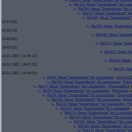
Re(14): Neue "Supersteuer" für Luxusa
Re(15): Neue "Supersteuer" für Lux
Re(16): Neue "Supersteuer" für 
Re(17): Neue "Supersteuer" fü
Re(18): Neue "Supersteuer"
14:37:54)
Re(19): Neue "Supersteue
14:39:13)
Re(20): Neue "Superst
14:40:54)
Re(21): Neue "Supe
14:43:10)
Re(22): Neue "Su
14.01.2007, 14:45:12)
Re(23): Neue 
14.01.2007, 14:47:22)
Re(24): Ne
14.01.2007, 14:49:05)
Re(9): Neue "Supersteuer" für Luxusautos
(
w114/11
Re(10): Neue "Supersteuer" für Luxusautos
(
Perv
Re(7): Neue "Supersteuer" für Luxusautos
(
Thomas8816
a
Re(8): Neue "Supersteuer" für Luxusautos
(
Pervasive
a
Re(9): Neue "Supersteuer" für Luxusautos
(
Thomas
Re(10): Neue "Supersteuer" für Luxusautos
(
Perv
Re(11): Neue "Supersteuer" für Luxusautos
(
T
Re(12): Neue "Supersteuer" für Luxusautos
Re(13): Neue "Supersteuer" für Luxusaut
Re(14): Neue "Supersteuer" für Luxusa
Re(15): Neue "Supersteuer" für Lux
Re(16): Neue "Supersteuer" für 
Re(17): Neue "Supersteuer" fü