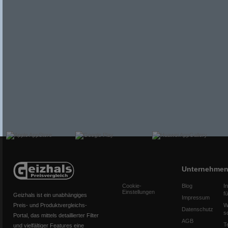
Unternehme
Cookie-
Blog
I
Einstellungen
f
Geizhals ist ein unabhängiges
Impressum
Preis- und Produktvergleichs-
W
Datenschutz
s
Portal, das mittels detaillierter Filter
AGB
T
und vielfältiger Features eine