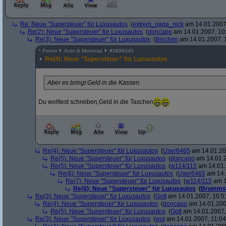
Re: Neue "Supersteuer" für Luxusautos
(
extrem_oaga_nick
am 14.01.2007,
Re(2): Neue "Supersteuer" für Luxusautos
(
doncapo
am 14.01.2007, 10
Re(3): Neue "Supersteuer" für Luxusautos
(
Binchen
am 14.01.2007, 
^
Forum
Auto & Motorrad
#
3898345
Re(4): Neue "Supersteuer" für Luxusautos
Aber es bringt Geld in die Kassen.
Du wolltest schreiben,Geld in die Taschen
Re(4): Neue "Supersteuer" für Luxusautos
(
User6465
am 14.01.20
Re(5): Neue "Supersteuer" für Luxusautos
(
doncapo
am 14.01.2
Re(5): Neue "Supersteuer" für Luxusautos
(
w114/115
am 14.01.
Re(6): Neue "Supersteuer" für Luxusautos
(
User6465
am 14.
Re(7): Neue "Supersteuer" für Luxusautos
(
w114/115
am 1
Re(8): Neue "Supersteuer" für Luxusautos
(
Brumms
Re(3): Neue "Supersteuer" für Luxusautos
(
Gott
am 14.01.2007, 10:5
Re(4): Neue "Supersteuer" für Luxusautos
(
doncapo
am 14.01.200
Re(5): Neue "Supersteuer" für Luxusautos
(
Gott
am 14.01.2007,
Re(3): Neue "Supersteuer" für Luxusautos
(
wol
am 14.01.2007, 11:04