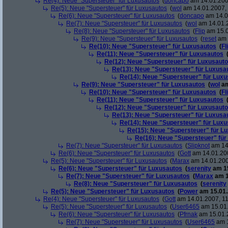
Re(4): Neue "Supersteuer" für Luxusautos
(
doncapo
am 14.01.2007
Re(5): Neue "Supersteuer" für Luxusautos
(
wol
am 14.01.2007, 
Re(6): Neue "Supersteuer" für Luxusautos
(
doncapo
am 14.0
Re(7): Neue "Supersteuer" für Luxusautos
(
wol
am 14.01.2
Re(8): Neue "Supersteuer" für Luxusautos
(
Flip
am 15.0
Re(9): Neue "Supersteuer" für Luxusautos
(
reset
am 
Re(10): Neue "Supersteuer" für Luxusautos
(
Fl
Re(11): Neue "Supersteuer" für Luxusautos
Re(12): Neue "Supersteuer" für Luxusaut
Re(13): Neue "Supersteuer" für Luxusa
Re(14): Neue "Supersteuer" für Lux
Re(9): Neue "Supersteuer" für Luxusautos
(
wol
am
Re(10): Neue "Supersteuer" für Luxusautos
(
Fl
Re(11): Neue "Supersteuer" für Luxusautos
Re(12): Neue "Supersteuer" für Luxusaut
Re(13): Neue "Supersteuer" für Luxusa
Re(14): Neue "Supersteuer" für Lux
Re(15): Neue "Supersteuer" für L
Re(16): Neue "Supersteuer" für
Re(7): Neue "Supersteuer" für Luxusautos
(
Slipknot
am 14.
Re(6): Neue "Supersteuer" für Luxusautos
(
Gott
am 14.01.200
Re(5): Neue "Supersteuer" für Luxusautos
(
Marax
am 14.01.200
Re(6): Neue "Supersteuer" für Luxusautos
(
serenity
am 15
Re(7): Neue "Supersteuer" für Luxusautos
(
Marax
am 1
Re(8): Neue "Supersteuer" für Luxusautos
(
serenity
Re(5): Neue "Supersteuer" für Luxusautos
(
Power
am 15.01.
Re(4): Neue "Supersteuer" für Luxusautos
(
Gott
am 14.01.2007, 11
Re(5): Neue "Supersteuer" für Luxusautos
(
User6465
am 15.01.
Re(6): Neue "Supersteuer" für Luxusautos
(
Pfrnak
am 15.01.2
Re(7): Neue "Supersteuer" für Luxusautos
(
User6465
am 1