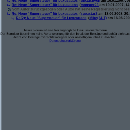
Re: Neue "Supersteuer" für Luxusautos
(
the.tachyon
am 16.01.2007, 0
Re: Neue "Supersteuer" für Luxusautos
(
monster23
am 19.01.2007, 14
Vom Autor zurückgezogen oder Autor hat seine Registrierung nicht best
Re: Neue "Supersteuer" für Luxusautos
(
supastar2
am 13.06.2008, 20:
Re(2): Neue "Supersteuer" für Luxusautos
(
Mike(AUT)
am 16.06.2008
Dieses Forum ist eine frei zugängliche Diskussionsplattform.
Der Betreiber übernimmt keine Verantwortung für den Inhalt der Beiträge und behält sich das
Recht vor, Beiträge mit rechtswidrigem oder anstößigem Inhalt zu löschen.
Datenschutzerklärung