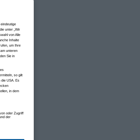
eindeutige
ie unter „Wir
wahl von Alle
anche Inhalte
rufen, um Ihre
n am unteren
den Sie in
nes
tteln, so gilt
n die USA. Es
wecken
ellen, in dem
von oder Zugriff
und der