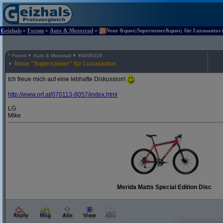
Geizhals
»
Forum
»
Auto & Motorrad
»
Neue &quot;Supersteuer&quot; für Luxusautos (
^
Forum
Auto & Motorrad
#
3898316
Neue "Supersteuer" für Luxusautos
Ich freue mich auf eine lebhafte Diskussion!
http:/
/
www.orf.at/
070113-8057/
index.html
LG
Mike
Merida Matts Special Edition Disc