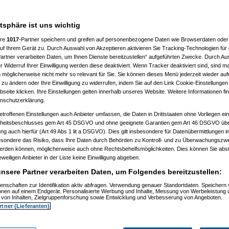
 10:41:43)
:46:50)
atsphäre ist uns wichtig
10:50:20)
7, 10:52:23)
ere
1017
-Partner speichern und greifen auf personenbezogene Daten wie Browserdaten oder 
07, 10:52:44)
f Ihrem Gerät zu. Durch Auswahl von Akzeptieren aktivieren Sie Tracking-Technologien für d
007, 11:01:21)
artner verarbeiten Daten, um Ihnen Dienste bereitzustellen“ aufgeführten Zwecke. Durch Aus
2007, 11:27:44)
01.2007, 14:15:42)
 Widerruf Ihrer Einwilligung werden diese deaktiviert. Wenn Tracker deaktiviert sind, sind m
4.01.2007, 14:17:28)
 möglicherweise nicht mehr so relevant für Sie. Sie können dieses Menü jederzeit wieder auf
el
am 15.01.2007, 12:42:30)
 zu ändern oder Ihre Einwilligung zu widerrufen, indem Sie auf den Link Cookie-Einstellunge
1:59)
eite klicken. Ihre Einstellungen gelten innerhalb unseres Website. Weitere Informationen fin
7, 10:55:38)
nschutzerklärung.
 11:02:48)
:23)
etroffenen Einstellungen auch Anbieter umfassen, die Daten in Drittstaaten ohne Vorliegen ei
, 11:17:13)
itsbeschlusses gem Art 45 DSGVO und ohne geeignete Garantien gem Art 46 DSGVO übermi
11:18:26)
gung auch hierfür (Art 49 Abs 1 lit a DSGVO). Dies gilt insbesondere für Datenübermittlungen i
1.2007, 11:30:04)
esondere das Risiko, dass Ihre Daten durch Behörden zu Kontroll- und zu Überwachungsz
007, 11:35:10)
werden können, möglicherweise auch ohne Rechtsbehelfsmöglichkeiten. Dies können Sie abst
1.2007, 08:06:40)
15.01.2007, 08:19:08)
eweiligen Anbieter in der Liste keine Einwilligung abgeben.
ip
am 15.01.2007, 12:34:31)
nsere Partner verarbeiten Daten, um Folgendes bereitzustellen:
(
reset
am 15.01.2007, 13:35:59)
os
(
Flip
am 15.01.2007, 17:32:28)
enschaften zur Identifikation aktiv abfragen. Verwendung genauer Standortdaten. Speichern 
utos
(
reset
am 16.01.2007, 09:21:51)
ionen auf einem Endgerät. Personalisierte Werbung und Inhalte, Messung von Werbeleistung 
usautos
(
Flip
am 16.01.2007, 21:40:15)
von Inhalten, Zielgruppenforschung sowie Entwicklung und Verbesserung von Angeboten.
 15.01.2007, 16:49:41)
rtner (Lieferanten)
ip
am 15.01.2007, 17:34:16)
(
wol
am 15.01.2007, 21:28:52)
os
(
Flip
am 15.01.2007, 21:31:36)