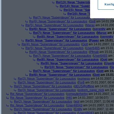
Re(13): Neue "Supersteuer" für Luxusa
Konfi
Re(14): Neue "Supersteuer" für Lux
Re(15): Neue "Supersteuer" für L
Re(16): Neue "Supersteuer" für
Re(7): Neue "Supersteuer" für Luxusautos
(
Slipknot
am 14.
Re(6): Neue "Supersteuer" für Luxusautos
(
Gott
am 14.01.200
Re(5): Neue "Supersteuer" für Luxusautos
(
Marax
am 14.01.200
Re(6): Neue "Supersteuer" für Luxusautos
(
serenity
am 15
Re(7): Neue "Supersteuer" für Luxusautos
(
Marax
am 1
Re(8): Neue "Supersteuer" für Luxusautos
(
serenity
Re(5): Neue "Supersteuer" für Luxusautos
(
Power
am 15.01.
Re(4): Neue "Supersteuer" für Luxusautos
(
Gott
am 14.01.2007, 11
Re(5): Neue "Supersteuer" für Luxusautos
(
User6465
am 15.01.
Re(6): Neue "Supersteuer" für Luxusautos
(
Pfrnak
am 15.01.2
Re(7): Neue "Supersteuer" für Luxusautos
(
User6465
am 1
Re(8): Neue "Supersteuer" für Luxusautos
(
Gott
am 1
Re(9): Neue "Supersteuer" für Luxusautos
(
User6
Re(10): Neue "Supersteuer" für Luxusautos
(
Go
Re(7): Neue "Supersteuer" für Luxusautos
(
Gott
am 15.
Re(6): Neue "Supersteuer" für Luxusautos
(
Gott
am 15.01.
Re(3): Neue "Supersteuer" für Luxusautos
(
eumega
am 14.01.2007, 
Re(3): Neue "Supersteuer" für Luxusautos
(
Forfi
am 15.01.2007, 00:4
Re(2): Neue "Supersteuer" für Luxusautos
(
dEUS@offline
am 14.01.2007
Re(3): Neue "Supersteuer" für Luxusautos
(
extrem_oaga_nick
am 14.
Re: Neue "Supersteuer" für Luxusautos
(
computerherby
am 14.01.2007, 10
Re: Neue "Supersteuer" für Luxusautos
(
HKI
am 14.01.2007, 10:56:07)
Re(2): Neue "Supersteuer" für Luxusautos
(
wol
am 14.01.2007, 11:06:4
Re: Neue "Supersteuer" für Luxusautos
(
User48043
am 14.01.2007, 11:39
Re(2): Neue "Supersteuer" für Luxusautos
(
Entity
am 14.01.2007, 11:46:
Re(3): Neue "Supersteuer" für Luxusautos
(
User48043
am 14.01.2007