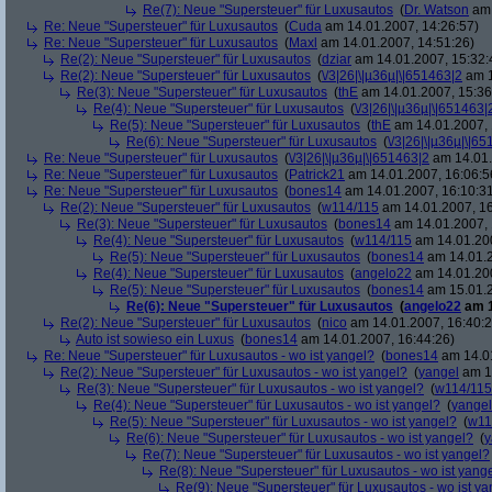
Re(7): Neue "Supersteuer" für Luxusautos
(
Dr. Watson
am 
Re: Neue "Supersteuer" für Luxusautos
(
Cuda
am 14.01.2007, 14:26:57)
Re: Neue "Supersteuer" für Luxusautos
(
Maxl
am 14.01.2007, 14:51:26)
Re(2): Neue "Supersteuer" für Luxusautos
(
dziar
am 14.01.2007, 15:32:
Re(2): Neue "Supersteuer" für Luxusautos
(
\/3|26|\|µ36µ|\|651463|2
am 1
Re(3): Neue "Supersteuer" für Luxusautos
(
thE
am 14.01.2007, 15:36
Re(4): Neue "Supersteuer" für Luxusautos
(
\/3|26|\|µ36µ|\|651463|
Re(5): Neue "Supersteuer" für Luxusautos
(
thE
am 14.01.2007, 
Re(6): Neue "Supersteuer" für Luxusautos
(
\/3|26|\|µ36µ|\|6
Re: Neue "Supersteuer" für Luxusautos
(
\/3|26|\|µ36µ|\|651463|2
am 14.01.
Re: Neue "Supersteuer" für Luxusautos
(
Patrick21
am 14.01.2007, 16:06:5
Re: Neue "Supersteuer" für Luxusautos
(
bones14
am 14.01.2007, 16:10:3
Re(2): Neue "Supersteuer" für Luxusautos
(
w114/115
am 14.01.2007, 16
Re(3): Neue "Supersteuer" für Luxusautos
(
bones14
am 14.01.2007, 
Re(4): Neue "Supersteuer" für Luxusautos
(
w114/115
am 14.01.200
Re(5): Neue "Supersteuer" für Luxusautos
(
bones14
am 14.01.2
Re(4): Neue "Supersteuer" für Luxusautos
(
angelo22
am 14.01.200
Re(5): Neue "Supersteuer" für Luxusautos
(
bones14
am 15.01.2
Re(6): Neue "Supersteuer" für Luxusautos
(
angelo22
am 1
Re(2): Neue "Supersteuer" für Luxusautos
(
nico
am 14.01.2007, 16:40:2
Auto ist sowieso ein Luxus
(
bones14
am 14.01.2007, 16:44:26)
Re: Neue "Supersteuer" für Luxusautos - wo ist yangel?
(
bones14
am 14.01
Re(2): Neue "Supersteuer" für Luxusautos - wo ist yangel?
(
yangel
am 14
Re(3): Neue "Supersteuer" für Luxusautos - wo ist yangel?
(
w114/115
Re(4): Neue "Supersteuer" für Luxusautos - wo ist yangel?
(
yangel
Re(5): Neue "Supersteuer" für Luxusautos - wo ist yangel?
(
w11
Re(6): Neue "Supersteuer" für Luxusautos - wo ist yangel?
(
y
Re(7): Neue "Supersteuer" für Luxusautos - wo ist yangel?
Re(8): Neue "Supersteuer" für Luxusautos - wo ist yang
Re(9): Neue "Supersteuer" für Luxusautos - wo ist y