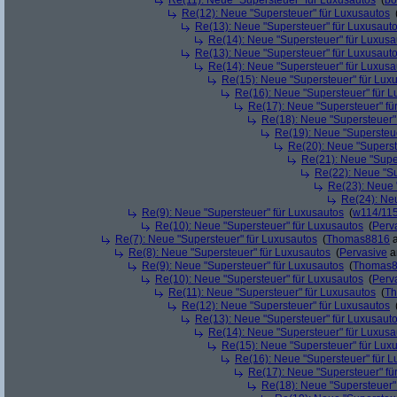
Re(11): Neue "Supersteuer" für Luxusautos
(
bo
Re(12): Neue "Supersteuer" für Luxusautos
Re(13): Neue "Supersteuer" für Luxusaut
Re(14): Neue "Supersteuer" für Luxusa
Re(13): Neue "Supersteuer" für Luxusaut
Re(14): Neue "Supersteuer" für Luxusa
Re(15): Neue "Supersteuer" für Lux
Re(16): Neue "Supersteuer" für 
Re(17): Neue "Supersteuer" fü
Re(18): Neue "Supersteuer"
Re(19): Neue "Supersteue
Re(20): Neue "Superst
Re(21): Neue "Supe
Re(22): Neue "Su
Re(23): Neue 
Re(24): Ne
Re(9): Neue "Supersteuer" für Luxusautos
(
w114/11
Re(10): Neue "Supersteuer" für Luxusautos
(
Perv
Re(7): Neue "Supersteuer" für Luxusautos
(
Thomas8816
a
Re(8): Neue "Supersteuer" für Luxusautos
(
Pervasive
a
Re(9): Neue "Supersteuer" für Luxusautos
(
Thomas
Re(10): Neue "Supersteuer" für Luxusautos
(
Perv
Re(11): Neue "Supersteuer" für Luxusautos
(
T
Re(12): Neue "Supersteuer" für Luxusautos
Re(13): Neue "Supersteuer" für Luxusaut
Re(14): Neue "Supersteuer" für Luxusa
Re(15): Neue "Supersteuer" für Lux
Re(16): Neue "Supersteuer" für 
Re(17): Neue "Supersteuer" fü
Re(18): Neue "Supersteuer"