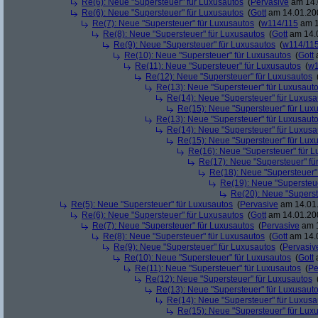
Re(6): Neue "Supersteuer" für Luxusautos
(
Pervasive
am 14.
Re(6): Neue "Supersteuer" für Luxusautos
(
Gott
am 14.01.200
Re(7): Neue "Supersteuer" für Luxusautos
(
w114/115
am 1
Re(8): Neue "Supersteuer" für Luxusautos
(
Gott
am 14.0
Re(9): Neue "Supersteuer" für Luxusautos
(
w114/11
Re(10): Neue "Supersteuer" für Luxusautos
(
Gott
a
Re(11): Neue "Supersteuer" für Luxusautos
(
w1
Re(12): Neue "Supersteuer" für Luxusautos
Re(13): Neue "Supersteuer" für Luxusaut
Re(14): Neue "Supersteuer" für Luxusa
Re(15): Neue "Supersteuer" für Lux
Re(13): Neue "Supersteuer" für Luxusaut
Re(14): Neue "Supersteuer" für Luxusa
Re(15): Neue "Supersteuer" für Lux
Re(16): Neue "Supersteuer" für 
Re(17): Neue "Supersteuer" fü
Re(18): Neue "Supersteuer"
Re(19): Neue "Supersteue
Re(20): Neue "Superst
Re(5): Neue "Supersteuer" für Luxusautos
(
Pervasive
am 14.01.
Re(6): Neue "Supersteuer" für Luxusautos
(
Gott
am 14.01.200
Re(7): Neue "Supersteuer" für Luxusautos
(
Pervasive
am 1
Re(8): Neue "Supersteuer" für Luxusautos
(
Gott
am 14.0
Re(9): Neue "Supersteuer" für Luxusautos
(
Pervasiv
Re(10): Neue "Supersteuer" für Luxusautos
(
Gott
a
Re(11): Neue "Supersteuer" für Luxusautos
(
Pe
Re(12): Neue "Supersteuer" für Luxusautos
Re(13): Neue "Supersteuer" für Luxusaut
Re(14): Neue "Supersteuer" für Luxusa
Re(15): Neue "Supersteuer" für Lux