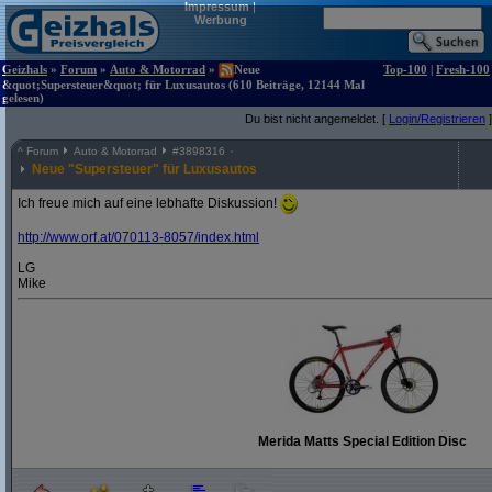
Impressum
|
Werbung
Geizhals
»
Forum
»
Auto & Motorrad
»
Neue
Top-100
|
Fresh-100
&quot;Supersteuer&quot; für Luxusautos (610 Beiträge, 12144 Mal
gelesen)
Du bist nicht angemeldet. [
Login/Registrieren
]
^
Forum
Auto & Motorrad
#
3898316
Neue "Supersteuer" für Luxusautos
Ich freue mich auf eine lebhafte Diskussion!
http:/
/
www.orf.at/
070113-8057/
index.html
LG
Mike
Merida Matts Special Edition Disc