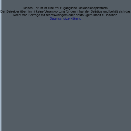
Dieses Forum ist eine frei zugängliche Diskussionsplattform.
Der Betreiber übernimmt keine Verantwortung für den Inhalt der Beiträge und behält sich das
Recht vor, Beiträge mit rechtswidrigem oder anstößigem Inhalt zu löschen.
Datenschutzerklärung