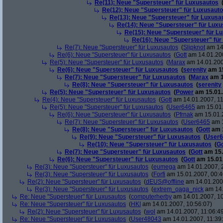
Re(11): Neue "Supersteuer" für Luxusautos
Re(12): Neue "Supersteuer" für Luxusaut
Re(13): Neue "Supersteuer" für Luxusa
Re(14): Neue "Supersteuer" für Lux
Re(15): Neue "Supersteuer" für L
Re(16): Neue "Supersteuer" für
Re(7): Neue "Supersteuer" für Luxusautos
(
Slipknot
am 14.
Re(6): Neue "Supersteuer" für Luxusautos
(
Gott
am 14.01.200
Re(5): Neue "Supersteuer" für Luxusautos
(
Marax
am 14.01.200
Re(6): Neue "Supersteuer" für Luxusautos
(
serenity
am 15
Re(7): Neue "Supersteuer" für Luxusautos
(
Marax
am 1
Re(8): Neue "Supersteuer" für Luxusautos
(
serenity
Re(5): Neue "Supersteuer" für Luxusautos
(
Power
am 15.01.
Re(4): Neue "Supersteuer" für Luxusautos
(
Gott
am 14.01.2007, 11
Re(5): Neue "Supersteuer" für Luxusautos
(
User6465
am 15.01.
Re(6): Neue "Supersteuer" für Luxusautos
(
Pfrnak
am 15.01.2
Re(7): Neue "Supersteuer" für Luxusautos
(
User6465
am 1
Re(8): Neue "Supersteuer" für Luxusautos
(
Gott
am 1
Re(9): Neue "Supersteuer" für Luxusautos
(
User6
Re(10): Neue "Supersteuer" für Luxusautos
(
Go
Re(7): Neue "Supersteuer" für Luxusautos
(
Gott
am 15.
Re(6): Neue "Supersteuer" für Luxusautos
(
Gott
am 15.01.
Re(3): Neue "Supersteuer" für Luxusautos
(
eumega
am 14.01.2007, 
Re(3): Neue "Supersteuer" für Luxusautos
(
Forfi
am 15.01.2007, 00:4
Re(2): Neue "Supersteuer" für Luxusautos
(
dEUS@offline
am 14.01.2007
Re(3): Neue "Supersteuer" für Luxusautos
(
extrem_oaga_nick
am 14.
Re: Neue "Supersteuer" für Luxusautos
(
computerherby
am 14.01.2007, 10
Re: Neue "Supersteuer" für Luxusautos
(
HKI
am 14.01.2007, 10:56:07)
Re(2): Neue "Supersteuer" für Luxusautos
(
wol
am 14.01.2007, 11:06:4
Re: Neue "Supersteuer" für Luxusautos
(
User48043
am 14.01.2007, 11:39