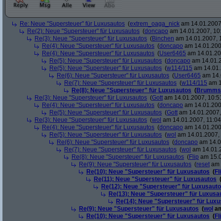
Re: Neue "Supersteuer" für Luxusautos
(
extrem_oaga_nick
am 14.01.2007,
Re(2): Neue "Supersteuer" für Luxusautos
(
doncapo
am 14.01.2007, 10
Re(3): Neue "Supersteuer" für Luxusautos
(
Binchen
am 14.01.2007, 
Re(4): Neue "Supersteuer" für Luxusautos
(
doncapo
am 14.01.200
Re(4): Neue "Supersteuer" für Luxusautos
(
User6465
am 14.01.20
Re(5): Neue "Supersteuer" für Luxusautos
(
doncapo
am 14.01.2
Re(5): Neue "Supersteuer" für Luxusautos
(
w114/115
am 14.01.
Re(6): Neue "Supersteuer" für Luxusautos
(
User6465
am 14.
Re(7): Neue "Supersteuer" für Luxusautos
(
w114/115
am 1
Re(8): Neue "Supersteuer" für Luxusautos
(
Brumms
Re(3): Neue "Supersteuer" für Luxusautos
(
Gott
am 14.01.2007, 10:5
Re(4): Neue "Supersteuer" für Luxusautos
(
doncapo
am 14.01.200
Re(5): Neue "Supersteuer" für Luxusautos
(
Gott
am 14.01.2007,
Re(3): Neue "Supersteuer" für Luxusautos
(
wol
am 14.01.2007, 11:04
Re(4): Neue "Supersteuer" für Luxusautos
(
doncapo
am 14.01.2007
Re(5): Neue "Supersteuer" für Luxusautos
(
wol
am 14.01.2007, 
Re(6): Neue "Supersteuer" für Luxusautos
(
doncapo
am 14.0
Re(7): Neue "Supersteuer" für Luxusautos
(
wol
am 14.01.2
Re(8): Neue "Supersteuer" für Luxusautos
(
Flip
am 15.0
Re(9): Neue "Supersteuer" für Luxusautos
(
reset
am 
Re(10): Neue "Supersteuer" für Luxusautos
(
Fl
Re(11): Neue "Supersteuer" für Luxusautos
Re(12): Neue "Supersteuer" für Luxusaut
Re(13): Neue "Supersteuer" für Luxusa
Re(14): Neue "Supersteuer" für Lux
Re(9): Neue "Supersteuer" für Luxusautos
(
wol
am
Re(10): Neue "Supersteuer" für Luxusautos
(
Fl