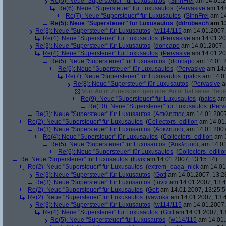
Re(5): Neue "Supersteuer" für Luxusautos
(
SinnFrei
am 14.01.2
Re(6): Neue "Supersteuer" für Luxusautos
(
Pervasive
am 14.
Re(7): Neue "Supersteuer" für Luxusautos
(
SinnFrei
am 14
Re(5): Neue "Supersteuer" für Luxusautos
(
ddrobesch
am 13
Re(3): Neue "Supersteuer" für Luxusautos
(
w114/115
am 14.01.2007,
Re(4): Neue "Supersteuer" für Luxusautos
(
Pervasive
am 14.01.20
Re(3): Neue "Supersteuer" für Luxusautos
(
doncapo
am 14.01.2007, 
Re(4): Neue "Supersteuer" für Luxusautos
(
Pervasive
am 14.01.20
Re(5): Neue "Supersteuer" für Luxusautos
(
doncapo
am 14.01.2
Re(6): Neue "Supersteuer" für Luxusautos
(
Pervasive
am 14.
Re(7): Neue "Supersteuer" für Luxusautos
(
patos
am 14.01
Re(8): Neue "Supersteuer" für Luxusautos
(
Pervasive
a
Vom Autor zurückgezogen oder Autor hat seine Regist
Re(9): Neue "Supersteuer" für Luxusautos
(
patos
am 
Re(10): Neue "Supersteuer" für Luxusautos
(
Perv
Re(3): Neue "Supersteuer" für Luxusautos
(
Ἀσκληπιός
am 14.01.2007
Re(2): Neue "Supersteuer" für Luxusautos
(
Collectors_edition
am 14.01.
Re(3): Neue "Supersteuer" für Luxusautos
(
Ἀσκληπιός
am 14.01.2007
Re(4): Neue "Supersteuer" für Luxusautos
(
Collectors_edition
am 1
Re(5): Neue "Supersteuer" für Luxusautos
(
Ἀσκληπιός
am 14.01
Re(6): Neue "Supersteuer" für Luxusautos
(
Collectors_editio
Re: Neue "Supersteuer" für Luxusautos
(
tuvix
am 14.01.2007, 13:15:14)
Re(2): Neue "Supersteuer" für Luxusautos
(
extrem_oaga_nick
am 14.01.
Re(3): Neue "Supersteuer" für Luxusautos
(
Gott
am 14.01.2007, 13:2
Re(3): Neue "Supersteuer" für Luxusautos
(
tuvix
am 14.01.2007, 13:4
Re(2): Neue "Supersteuer" für Luxusautos
(
Gott
am 14.01.2007, 13:25:5
Re(2): Neue "Supersteuer" für Luxusautos
(
vawoka
am 14.01.2007, 13:
Re(3): Neue "Supersteuer" für Luxusautos
(
w114/115
am 14.01.2007,
Re(4): Neue "Supersteuer" für Luxusautos
(
Gott
am 14.01.2007, 13
Re(5): Neue "Supersteuer" für Luxusautos
(
w114/115
am 14.01.