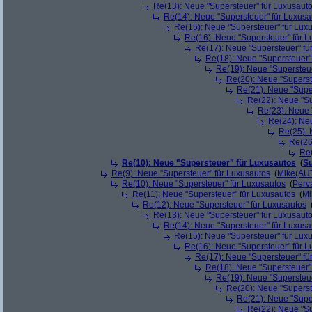
Re(13): Neue "Supersteuer" für Luxusaut
Re(14): Neue "Supersteuer" für Luxusa
Re(15): Neue "Supersteuer" für Lux
Re(16): Neue "Supersteuer" für 
Re(17): Neue "Supersteuer" fü
Re(18): Neue "Supersteuer"
Re(19): Neue "Supersteue
Re(20): Neue "Superst
Re(21): Neue "Supe
Re(22): Neue "Su
Re(23): Neue 
Re(24): Ne
Re(25): 
Re(26
Re(
Re(10): Neue "Supersteuer" für Luxusautos
(
Su
Re(9): Neue "Supersteuer" für Luxusautos
(
Mike(AU
Re(10): Neue "Supersteuer" für Luxusautos
(
Perv
Re(11): Neue "Supersteuer" für Luxusautos
(
Mi
Re(12): Neue "Supersteuer" für Luxusautos
Re(13): Neue "Supersteuer" für Luxusaut
Re(14): Neue "Supersteuer" für Luxusa
Re(15): Neue "Supersteuer" für Lux
Re(16): Neue "Supersteuer" für 
Re(17): Neue "Supersteuer" fü
Re(18): Neue "Supersteuer"
Re(19): Neue "Supersteue
Re(20): Neue "Superst
Re(21): Neue "Supe
Re(22): Neue "Su