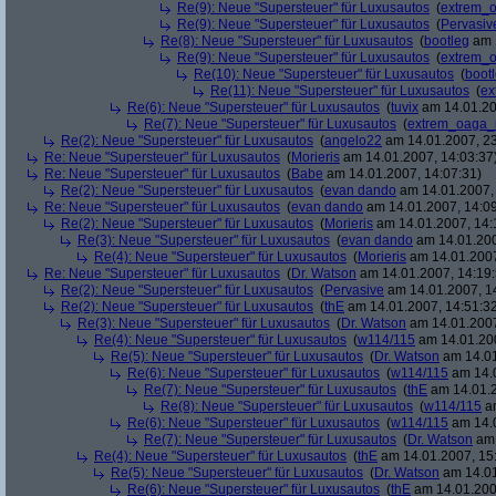
Re(9): Neue "Supersteuer" für Luxusautos
(
extrem_
Re(9): Neue "Supersteuer" für Luxusautos
(
Pervasiv
Re(8): Neue "Supersteuer" für Luxusautos
(
bootleg
am 1
Re(9): Neue "Supersteuer" für Luxusautos
(
extrem_
Re(10): Neue "Supersteuer" für Luxusautos
(
boot
Re(11): Neue "Supersteuer" für Luxusautos
(
ex
Re(6): Neue "Supersteuer" für Luxusautos
(
tuvix
am 14.01.20
Re(7): Neue "Supersteuer" für Luxusautos
(
extrem_oaga_
Re(2): Neue "Supersteuer" für Luxusautos
(
angelo22
am 14.01.2007, 23
Re: Neue "Supersteuer" für Luxusautos
(
Morieris
am 14.01.2007, 14:03:37
Re: Neue "Supersteuer" für Luxusautos
(
Babe
am 14.01.2007, 14:07:31)
Re(2): Neue "Supersteuer" für Luxusautos
(
evan dando
am 14.01.2007, 
Re: Neue "Supersteuer" für Luxusautos
(
evan dando
am 14.01.2007, 14:09
Re(2): Neue "Supersteuer" für Luxusautos
(
Morieris
am 14.01.2007, 14:
Re(3): Neue "Supersteuer" für Luxusautos
(
evan dando
am 14.01.200
Re(4): Neue "Supersteuer" für Luxusautos
(
Morieris
am 14.01.2007
Re: Neue "Supersteuer" für Luxusautos
(
Dr. Watson
am 14.01.2007, 14:19:
Re(2): Neue "Supersteuer" für Luxusautos
(
Pervasive
am 14.01.2007, 1
Re(2): Neue "Supersteuer" für Luxusautos
(
thE
am 14.01.2007, 14:51:3
Re(3): Neue "Supersteuer" für Luxusautos
(
Dr. Watson
am 14.01.2007
Re(4): Neue "Supersteuer" für Luxusautos
(
w114/115
am 14.01.200
Re(5): Neue "Supersteuer" für Luxusautos
(
Dr. Watson
am 14.01
Re(6): Neue "Supersteuer" für Luxusautos
(
w114/115
am 14.0
Re(7): Neue "Supersteuer" für Luxusautos
(
thE
am 14.01.2
Re(8): Neue "Supersteuer" für Luxusautos
(
w114/115
am
Re(6): Neue "Supersteuer" für Luxusautos
(
w114/115
am 14.0
Re(7): Neue "Supersteuer" für Luxusautos
(
Dr. Watson
am 
Re(4): Neue "Supersteuer" für Luxusautos
(
thE
am 14.01.2007, 15
Re(5): Neue "Supersteuer" für Luxusautos
(
Dr. Watson
am 14.01
Re(6): Neue "Supersteuer" für Luxusautos
(
thE
am 14.01.200