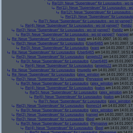
Re(10): Neue "Supersteuer" für Luxusautos - wo is
Re(11): Neue "Supersteuer" für Luxusautos - wo
Re(12): Neue "Supersteuer" für Luxusautos -
Re(13): Neue "Supersteuer" für Luxusauto
Re(7): Neue "Supersteuer" für Luxusautos - wo ist yangel?
Re(4): Neue "Supersteuer" für Luxusautos - wo ist yangel?
(
heldiz
Re(2): Neue "Supersteuer" für Luxusautos - wo ist yangel?
(
heldiz
am 14
Re(3): Neue "Supersteuer" für Luxusautos - wo ist yangel?
(
yangel
am
Re: Neue "Supersteuer" für Luxusautos
(
wani
am 14.01.2007, 16:31:46)
Re(2): Neue "Supersteuer" für Luxusautos
(
User6465
am 14.01.2007, 1
Re(3): Neue "Supersteuer" für Luxusautos
(
wani
am 14.01.2007, 17:0
Re: Neue "Supersteuer" für Luxusautos
(
User6465
am 14.01.2007, 16:51:
Re(2): Neue "Supersteuer" für Luxusautos
(
angelo22
am 14.01.2007, 23
Re(3): Neue "Supersteuer" für Luxusautos
(
User6465
am 15.01.2007,
Re(4): Neue "Supersteuer" für Luxusautos
(
angelo22
am 15.01.200
Re: Neue "Supersteuer" für Luxusautos
(
mugello
am 14.01.2007, 17:25:53
Re: Neue "Supersteuer" für Luxusautos
(
alex_winston
am 14.01.2007, 17:
Re(2): Neue "Supersteuer" für Luxusautos
(
Pervasive
am 14.01.2007, 1
Re(3): Neue "Supersteuer" für Luxusautos
(
alex_winston
am 14.01.20
Re(4): Neue "Supersteuer" für Luxusautos
(
patos
am 14.01.2007, 
Re(5): Neue "Supersteuer" für Luxusautos
(
alex_winston
am 14.
Re(6): Neue "Supersteuer" für Luxusautos
(
patos
am 14.01.2
Re(7): Neue "Supersteuer" für Luxusautos
(
alex_winston
a
Re(2): Neue "Supersteuer" für Luxusautos
(
bones14
am 14.01.2007, 17
Re(3): Neue "Supersteuer" für Luxusautos
(
alex_winston
am 14.01.20
Re(2): Neue "Supersteuer" für Luxusautos
(
yangel
am 14.01.2007, 18:0
Re(2): Neue "Supersteuer" für Luxusautos
(
Beel
am 14.01.2007, 18:52:
Re(3): Neue "Supersteuer" für Luxusautos
(
Pervasive
am 14.01.2007,
Re(4): Neue "Supersteuer" für Luxusautos
(
Beel
am 14.01.2007, 1
Re(5): Neue "Supersteuer" für Luxusautos
(
Pervasive
am 14.01.