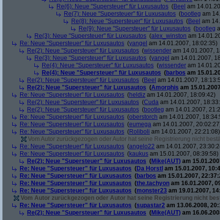
Re(6): Neue "Supersteuer" für Luxusautos
(
Beel
am 14.01.20
Re(7): Neue "Supersteuer" für Luxusautos
(
bootleg
am 14.
Re(8): Neue "Supersteuer" für Luxusautos
(
Beel
am 14.
Re(9): Neue "Supersteuer" für Luxusautos
(
bootleg
a
Re(3): Neue "Supersteuer" für Luxusautos
(
alex_winston
am 14.01.20
Re: Neue "Supersteuer" für Luxusautos
(
yangel
am 14.01.2007, 18:02:35)
Re(2): Neue "Supersteuer" für Luxusautos
(
wissender
am 14.01.2007, 1
Re(3): Neue "Supersteuer" für Luxusautos
(
yangel
am 14.01.2007, 18
Re(4): Neue "Supersteuer" für Luxusautos
(
wissender
am 14.01.20
Re(4): Neue "Supersteuer" für Luxusautos
(
barbos
am 15.01.20
Re(2): Neue "Supersteuer" für Luxusautos
(
Beel
am 14.01.2007, 18:13:
Re(2): Neue "Supersteuer" für Luxusautos
(
Amorphis
am 15.01.2007
Re: Neue "Supersteuer" für Luxusautos
(
heldiz
am 14.01.2007, 18:09:42)
Re(2): Neue "Supersteuer" für Luxusautos
(
Cuda
am 14.01.2007, 18:33
Re(2): Neue "Supersteuer" für Luxusautos
(
bootleg
am 14.01.2007, 21:2
Re: Neue "Supersteuer" für Luxusautos
(
oberstorch
am 14.01.2007, 18:34:
Re: Neue "Supersteuer" für Luxusautos
(
eumega
am 14.01.2007, 20:02:27
Re: Neue "Supersteuer" für Luxusautos
(
Roliboli
am 14.01.2007, 22:21:08)
Vom Autor zurückgezogen oder Autor hat seine Registrierung nicht bestä
Re: Neue "Supersteuer" für Luxusautos
(
angelo22
am 14.01.2007, 23:30:2
Re: Neue "Supersteuer" für Luxusautos
(
kaukus
am 15.01.2007, 08:39:58)
Re(2): Neue "Supersteuer" für Luxusautos
(
Mike(AUT)
am 15.01.2007
Re: Neue "Supersteuer" für Luxusautos
(
Da Horstl
am 15.01.2007, 10:4
Re: Neue "Supersteuer" für Luxusautos
(
barbos
am 15.01.2007, 22:37:
Re: Neue "Supersteuer" für Luxusautos
(
the.tachyon
am 16.01.2007, 0
Re: Neue "Supersteuer" für Luxusautos
(
monster23
am 19.01.2007, 14
Vom Autor zurückgezogen oder Autor hat seine Registrierung nicht best
Re: Neue "Supersteuer" für Luxusautos
(
supastar2
am 13.06.2008, 20:
Re(2): Neue "Supersteuer" für Luxusautos
(
Mike(AUT)
am 16.06.2008