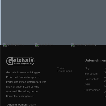
Unternehme
Cookie-
Blog
I
Einstellungen
f
Geizhals ist ein unabhängiges
Impressum
Preis- und Produktvergleichs-
W
Datenschutz
s
Portal, das mittels detaillierter Filter
AGB
T
und vielfältiger Features eine
Unternehmen
optimale Hilfestellung bei der
J
Kaufentscheidung bietet.
P
Ansicht wählen:
Mobile