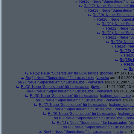
Re(16): Neue "Supersteuer" für 
Re(17): Neue "Supersteuer" fü
Re(18): Neue "Supersteuer"
Re(19): Neue "Supersteue
Re(20): Neue "Superst
Re(21): Neue "Supe
Re(22): Neue "Su
Re(21): Neue "Supe
Re(22): Neue "Su
Re(23): Neue 
Re(24): Ne
Re(25): 
Re(26
Re(25):
Re(26
Re
Re(5): Neue "Supersteuer" für Luxusautos
(
bootleg
am 14.01.20
Re(4): Neue "Supersteuer" für Luxusautos
(
vawoka
am 14.01.2007
Re(2): Neue "Supersteuer" für Luxusautos
(
Pervasive
am 14.01.2007, 1
Re(3): Neue "Supersteuer" für Luxusautos
(
tuvix
am 14.01.2007, 13:4
Re(4): Neue "Supersteuer" für Luxusautos
(
Pervasive
am 14.01.20
Re(5): Neue "Supersteuer" für Luxusautos
(
extrem_oaga_nick
a
Re(6): Neue "Supersteuer" für Luxusautos
(
Pervasive
am 14.
Re(7): Neue "Supersteuer" für Luxusautos
(
extrem_oaga_
Re(8): Neue "Supersteuer" für Luxusautos
(
Pervasive
a
Re(9): Neue "Supersteuer" für Luxusautos
(
extrem_
Re(10): Neue "Supersteuer" für Luxusautos
(
Perv
Re(11): Neue "Supersteuer" für Luxusautos
(
ex
Re(12): Neue "Supersteuer" für Luxusautos
Re(8): Neue "Supersteuer" für Luxusautos
(
hariw
am 14