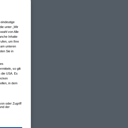
eindeutige
ie unter „Wir
wahl von Alle
anche Inhalte
rufen, um Ihre
n am unteren
den Sie in
nes
tteln, so gilt
n die USA. Es
wecken
ellen, in dem
von oder Zugriff
und der