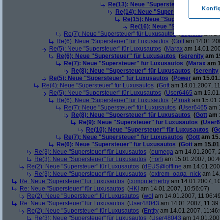
Re(13): Neue "Supersteuer" für Luxusa
Konfi
Re(14): Neue "Supersteuer" für Lux
Re(15): Neue "Supersteuer" für L
Re(16): Neue "Supersteuer" für
Re(7): Neue "Supersteuer" für Luxusautos
(
Slipknot
am 14.
Re(6): Neue "Supersteuer" für Luxusautos
(
Gott
am 14.01.200
Re(5): Neue "Supersteuer" für Luxusautos
(
Marax
am 14.01.200
Re(6): Neue "Supersteuer" für Luxusautos
(
serenity
am 15
Re(7): Neue "Supersteuer" für Luxusautos
(
Marax
am 1
Re(8): Neue "Supersteuer" für Luxusautos
(
serenity
Re(5): Neue "Supersteuer" für Luxusautos
(
Power
am 15.01.
Re(4): Neue "Supersteuer" für Luxusautos
(
Gott
am 14.01.2007, 11
Re(5): Neue "Supersteuer" für Luxusautos
(
User6465
am 15.01.
Re(6): Neue "Supersteuer" für Luxusautos
(
Pfrnak
am 15.01.2
Re(7): Neue "Supersteuer" für Luxusautos
(
User6465
am 1
Re(8): Neue "Supersteuer" für Luxusautos
(
Gott
am 1
Re(9): Neue "Supersteuer" für Luxusautos
(
User6
Re(10): Neue "Supersteuer" für Luxusautos
(
Go
Re(7): Neue "Supersteuer" für Luxusautos
(
Gott
am 15.
Re(6): Neue "Supersteuer" für Luxusautos
(
Gott
am 15.01.
Re(3): Neue "Supersteuer" für Luxusautos
(
eumega
am 14.01.2007, 
Re(3): Neue "Supersteuer" für Luxusautos
(
Forfi
am 15.01.2007, 00:4
Re(2): Neue "Supersteuer" für Luxusautos
(
dEUS@offline
am 14.01.2007
Re(3): Neue "Supersteuer" für Luxusautos
(
extrem_oaga_nick
am 14.
Re: Neue "Supersteuer" für Luxusautos
(
computerherby
am 14.01.2007, 10
Re: Neue "Supersteuer" für Luxusautos
(
HKI
am 14.01.2007, 10:56:07)
Re(2): Neue "Supersteuer" für Luxusautos
(
wol
am 14.01.2007, 11:06:4
Re: Neue "Supersteuer" für Luxusautos
(
User48043
am 14.01.2007, 11:39
Re(2): Neue "Supersteuer" für Luxusautos
(
Entity
am 14.01.2007, 11:46:
Re(3): Neue "Supersteuer" für Luxusautos
(
User48043
am 14.01.2007