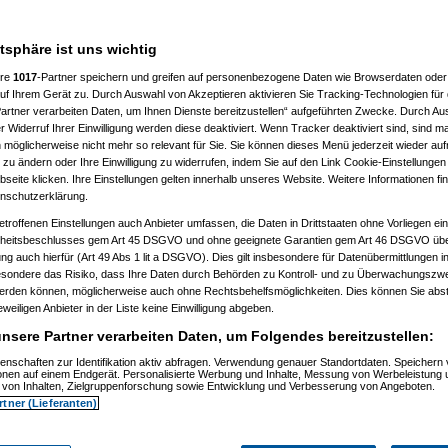
 10:41:43)
:46:50)
atsphäre ist uns wichtig
10:50:20)
7, 10:52:23)
ere
1017
-Partner speichern und greifen auf personenbezogene Daten wie Browserdaten oder 
07, 10:52:44)
f Ihrem Gerät zu. Durch Auswahl von Akzeptieren aktivieren Sie Tracking-Technologien für d
007, 11:01:21)
artner verarbeiten Daten, um Ihnen Dienste bereitzustellen“ aufgeführten Zwecke. Durch Aus
2007, 11:27:44)
01.2007, 14:15:42)
 Widerruf Ihrer Einwilligung werden diese deaktiviert. Wenn Tracker deaktiviert sind, sind m
4.01.2007, 14:17:28)
 möglicherweise nicht mehr so relevant für Sie. Sie können dieses Menü jederzeit wieder auf
el
am 15.01.2007, 12:42:30)
 zu ändern oder Ihre Einwilligung zu widerrufen, indem Sie auf den Link Cookie-Einstellunge
1:59)
eite klicken. Ihre Einstellungen gelten innerhalb unseres Website. Weitere Informationen fin
7, 10:55:38)
nschutzerklärung.
 11:02:48)
:23)
etroffenen Einstellungen auch Anbieter umfassen, die Daten in Drittstaaten ohne Vorliegen ei
, 11:17:13)
itsbeschlusses gem Art 45 DSGVO und ohne geeignete Garantien gem Art 46 DSGVO übermi
11:18:26)
gung auch hierfür (Art 49 Abs 1 lit a DSGVO). Dies gilt insbesondere für Datenübermittlungen i
1.2007, 11:30:04)
esondere das Risiko, dass Ihre Daten durch Behörden zu Kontroll- und zu Überwachungsz
007, 11:35:10)
werden können, möglicherweise auch ohne Rechtsbehelfsmöglichkeiten. Dies können Sie abst
1.2007, 08:06:40)
15.01.2007, 08:19:08)
eweiligen Anbieter in der Liste keine Einwilligung abgeben.
ip
am 15.01.2007, 12:34:31)
nsere Partner verarbeiten Daten, um Folgendes bereitzustellen:
(
reset
am 15.01.2007, 13:35:59)
os
(
Flip
am 15.01.2007, 17:32:28)
enschaften zur Identifikation aktiv abfragen. Verwendung genauer Standortdaten. Speichern 
utos
(
reset
am 16.01.2007, 09:21:51)
ionen auf einem Endgerät. Personalisierte Werbung und Inhalte, Messung von Werbeleistung 
usautos
(
Flip
am 16.01.2007, 21:40:15)
von Inhalten, Zielgruppenforschung sowie Entwicklung und Verbesserung von Angeboten.
 15.01.2007, 16:49:41)
rtner (Lieferanten)
ip
am 15.01.2007, 17:34:16)
(
wol
am 15.01.2007, 21:28:52)
os
(
Flip
am 15.01.2007, 21:31:36)