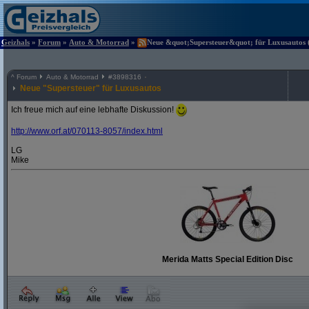
Geizhals
»
Forum
»
Auto & Motorrad
»
Neue &quot;Supersteuer&quot; für Luxusautos (
^
Forum
Auto & Motorrad
#
3898316
Neue "Supersteuer" für Luxusautos
Ich freue mich auf eine lebhafte Diskussion!
http:/
/
www.orf.at/
070113-8057/
index.html
LG
Mike
Merida Matts Special Edition Disc