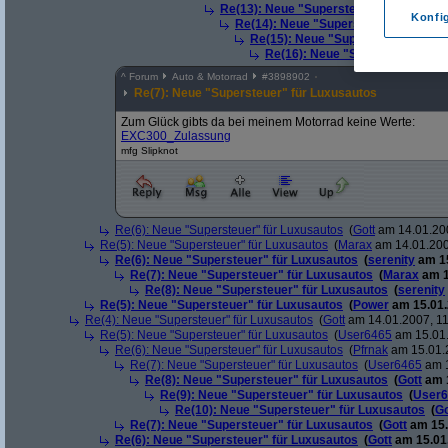
Re(13): Neue "Supersteuer" für Luxusa
Konfi
Re(14): Neue "Supersteuer" für Lux
Re(15): Neue "Supersteuer" für L
Re(16): Neue "Supersteuer" für
^
Forum
Auto & Motorrad
#
3898902
Re(7): Neue "Supersteuer" für Luxusautos
Zum Glück gibts da bei meinem Motorrad keine Werte:
EXC300_Zulassung
mfg Slipknot
Re(6): Neue "Supersteuer" für Luxusautos
(
Gott
am 14.01.200
Re(5): Neue "Supersteuer" für Luxusautos
(
Marax
am 14.01.200
Re(6): Neue "Supersteuer" für Luxusautos
(
serenity
am 15
Re(7): Neue "Supersteuer" für Luxusautos
(
Marax
am 1
Re(8): Neue "Supersteuer" für Luxusautos
(
serenity
Re(5): Neue "Supersteuer" für Luxusautos
(
Power
am 15.01.
Re(4): Neue "Supersteuer" für Luxusautos
(
Gott
am 14.01.2007, 11
Re(5): Neue "Supersteuer" für Luxusautos
(
User6465
am 15.01.
Re(6): Neue "Supersteuer" für Luxusautos
(
Pfrnak
am 15.01.2
Re(7): Neue "Supersteuer" für Luxusautos
(
User6465
am 1
Re(8): Neue "Supersteuer" für Luxusautos
(
Gott
am 1
Re(9): Neue "Supersteuer" für Luxusautos
(
User6
Re(10): Neue "Supersteuer" für Luxusautos
(
Go
Re(7): Neue "Supersteuer" für Luxusautos
(
Gott
am 15.
Re(6): Neue "Supersteuer" für Luxusautos
(
Gott
am 15.01.