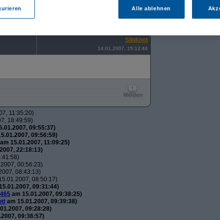
utos
(
wol
am 15.01.2007, 21:34:51)
gurieren
Alle ablehnen
Akz
usautos
(
Flip
am 15.01.2007, 21:44:12)
uxusautos
(
wol
am 15.01.2007, 21:49:52)
 Luxusautos
(
Flip
am 16.01.2007, 21:38:25)
Slipknot
14.01.2007, 15:12:44
7, 11:35:20)
7, 18:49:59)
.01.2007, 09:55:37)
5.01.2007, 09:56:59)
am 15.01.2007, 11:09:25)
2007, 22:18:13)
:41:58)
2007, 00:56:23)
007, 08:43:13)
5.01.2007, 08:50:17)
5.01.2007, 09:31:44)
465
am 15.01.2007, 09:38:25)
tt
am 15.01.2007, 09:39:38)
01.2007, 09:28:28)
2007, 09:36:57)