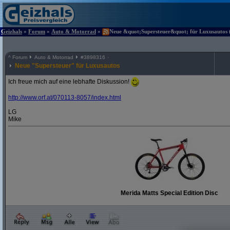
Geizhals
»
Forum
»
Auto & Motorrad
»
Neue &quot;Supersteuer&quot; für Luxusautos (
^
Forum
Auto & Motorrad
#
3898316
Neue "Supersteuer" für Luxusautos
Ich freue mich auf eine lebhafte Diskussion!
http:/
/
www.orf.at/
070113-8057/
index.html
LG
Mike
Merida Matts Special Edition Disc