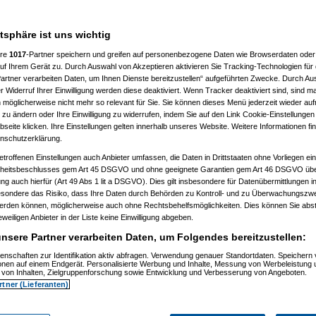
 10:41:43)
:46:50)
atsphäre ist uns wichtig
10:50:20)
7, 10:52:23)
ere
1017
-Partner speichern und greifen auf personenbezogene Daten wie Browserdaten oder 
07, 10:52:44)
f Ihrem Gerät zu. Durch Auswahl von Akzeptieren aktivieren Sie Tracking-Technologien für d
007, 11:01:21)
artner verarbeiten Daten, um Ihnen Dienste bereitzustellen“ aufgeführten Zwecke. Durch Aus
2007, 11:27:44)
01.2007, 14:15:42)
 Widerruf Ihrer Einwilligung werden diese deaktiviert. Wenn Tracker deaktiviert sind, sind m
4.01.2007, 14:17:28)
 möglicherweise nicht mehr so relevant für Sie. Sie können dieses Menü jederzeit wieder auf
el
am 15.01.2007, 12:42:30)
 zu ändern oder Ihre Einwilligung zu widerrufen, indem Sie auf den Link Cookie-Einstellunge
1:59)
eite klicken. Ihre Einstellungen gelten innerhalb unseres Website. Weitere Informationen fin
7, 10:55:38)
nschutzerklärung.
 11:02:48)
:23)
etroffenen Einstellungen auch Anbieter umfassen, die Daten in Drittstaaten ohne Vorliegen ei
, 11:17:13)
itsbeschlusses gem Art 45 DSGVO und ohne geeignete Garantien gem Art 46 DSGVO übermi
11:18:26)
gung auch hierfür (Art 49 Abs 1 lit a DSGVO). Dies gilt insbesondere für Datenübermittlungen i
1.2007, 11:30:04)
esondere das Risiko, dass Ihre Daten durch Behörden zu Kontroll- und zu Überwachungsz
007, 11:35:10)
werden können, möglicherweise auch ohne Rechtsbehelfsmöglichkeiten. Dies können Sie abst
1.2007, 08:06:40)
15.01.2007, 08:19:08)
eweiligen Anbieter in der Liste keine Einwilligung abgeben.
ip
am 15.01.2007, 12:34:31)
nsere Partner verarbeiten Daten, um Folgendes bereitzustellen:
(
reset
am 15.01.2007, 13:35:59)
os
(
Flip
am 15.01.2007, 17:32:28)
enschaften zur Identifikation aktiv abfragen. Verwendung genauer Standortdaten. Speichern 
utos
(
reset
am 16.01.2007, 09:21:51)
ionen auf einem Endgerät. Personalisierte Werbung und Inhalte, Messung von Werbeleistung 
usautos
(
Flip
am 16.01.2007, 21:40:15)
von Inhalten, Zielgruppenforschung sowie Entwicklung und Verbesserung von Angeboten.
 15.01.2007, 16:49:41)
rtner (Lieferanten)
ip
am 15.01.2007, 17:34:16)
(
wol
am 15.01.2007, 21:28:52)
os
(
Flip
am 15.01.2007, 21:31:36)