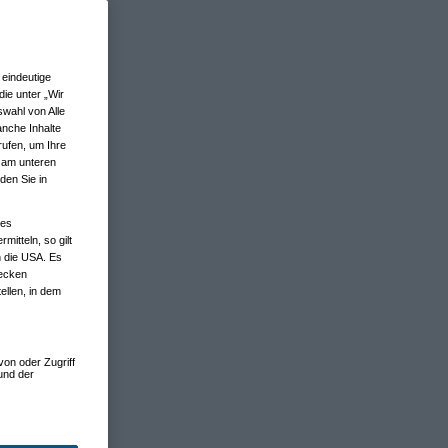
eindeutige
ie unter „Wir
wahl von Alle
anche Inhalte
rufen, um Ihre
n am unteren
den Sie in
nes
tteln, so gilt
n die USA. Es
wecken
ellen, in dem
von oder Zugriff
und der