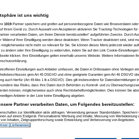
 10:41:43)
:46:50)
atsphäre ist uns wichtig
10:50:20)
7, 10:52:23)
ere
1019
-Partner speichern und greifen auf personenbezogene Daten wie Browserdaten oder 
07, 10:52:44)
f Ihrem Gerät zu. Durch Auswahl von Akzeptieren aktivieren Sie Tracking-Technologien für d
007, 11:01:21)
artner verarbeiten Daten, um Ihnen Dienste bereitzustellen“ aufgeführten Zwecke. Durch Aus
2007, 11:27:44)
01.2007, 14:15:42)
 Widerruf Ihrer Einwilligung werden diese deaktiviert. Wenn Tracker deaktiviert sind, sind m
4.01.2007, 14:17:28)
 möglicherweise nicht mehr so relevant für Sie. Sie können dieses Menü jederzeit wieder auf
el
am 15.01.2007, 12:42:30)
 zu ändern oder Ihre Einwilligung zu widerrufen, indem Sie auf den Link Cookie-Einstellunge
1:59)
eite klicken. Ihre Einstellungen gelten innerhalb unseres Website. Weitere Informationen fin
7, 10:55:38)
nschutzerklärung.
 11:02:48)
:23)
etroffenen Einstellungen auch Anbieter umfassen, die Daten in Drittstaaten ohne Vorliegen ei
, 11:17:13)
itsbeschlusses gem Art 45 DSGVO und ohne geeignete Garantien gem Art 46 DSGVO übermi
11:18:26)
gung auch hierfür (Art 49 Abs 1 lit a DSGVO). Dies gilt insbesondere für Datenübermittlungen i
1.2007, 11:30:04)
esondere das Risiko, dass Ihre Daten durch Behörden zu Kontroll- und zu Überwachungsz
007, 11:35:10)
werden können, möglicherweise auch ohne Rechtsbehelfsmöglichkeiten. Dies können Sie abst
1.2007, 08:06:40)
15.01.2007, 08:19:08)
eweiligen Anbieter in der Liste keine Einwilligung abgeben.
ip
am 15.01.2007, 12:34:31)
nsere Partner verarbeiten Daten, um Folgendes bereitzustellen:
(
reset
am 15.01.2007, 13:35:59)
os
(
Flip
am 15.01.2007, 17:32:28)
enschaften zur Identifikation aktiv abfragen. Verwendung genauer Standortdaten. Speichern 
utos
(
reset
am 16.01.2007, 09:21:51)
ionen auf einem Endgerät. Personalisierte Werbung und Inhalte, Messung von Werbeleistung 
usautos
(
Flip
am 16.01.2007, 21:40:15)
von Inhalten, Zielgruppenforschung sowie Entwicklung und Verbesserung von Angeboten.
 15.01.2007, 16:49:41)
rtner (Lieferanten)
ip
am 15.01.2007, 17:34:16)
(
wol
am 15.01.2007, 21:28:52)
os
(
Flip
am 15.01.2007, 21:31:36)