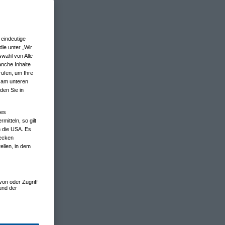
eindeutige
ie unter „Wir
wahl von Alle
anche Inhalte
rufen, um Ihre
n am unteren
den Sie in
nes
tteln, so gilt
n die USA. Es
wecken
ellen, in dem
von oder Zugriff
und der