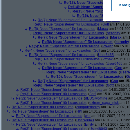
Re(13): Neue "Supersteuer" für Luxusa
Konfi
Re(14): Neue "Supersteuer" für Lux
Re(15): Neue "Supersteuer" für L
Re(16): Neue "Supersteuer" für
Re(7): Neue "Supersteuer" für Luxusautos
(
Slipknot
am 14.
Re(6): Neue "Supersteuer" für Luxusautos
(
Gott
am 14.01.200
Re(5): Neue "Supersteuer" für Luxusautos
(
Marax
am 14.01.200
Re(6): Neue "Supersteuer" für Luxusautos
(
serenity
am 15
Re(7): Neue "Supersteuer" für Luxusautos
(
Marax
am 1
Re(8): Neue "Supersteuer" für Luxusautos
(
serenity
Re(5): Neue "Supersteuer" für Luxusautos
(
Power
am 15.01.
Re(4): Neue "Supersteuer" für Luxusautos
(
Gott
am 14.01.2007, 11
Re(5): Neue "Supersteuer" für Luxusautos
(
User6465
am 15.01.
Re(6): Neue "Supersteuer" für Luxusautos
(
Pfrnak
am 15.01.2
Re(7): Neue "Supersteuer" für Luxusautos
(
User6465
am 1
Re(8): Neue "Supersteuer" für Luxusautos
(
Gott
am 1
Re(9): Neue "Supersteuer" für Luxusautos
(
User6
Re(10): Neue "Supersteuer" für Luxusautos
(
Go
Re(7): Neue "Supersteuer" für Luxusautos
(
Gott
am 15.
Re(6): Neue "Supersteuer" für Luxusautos
(
Gott
am 15.01.
Re(3): Neue "Supersteuer" für Luxusautos
(
eumega
am 14.01.2007, 
Re(3): Neue "Supersteuer" für Luxusautos
(
Forfi
am 15.01.2007, 00:4
Re(2): Neue "Supersteuer" für Luxusautos
(
dEUS@offline
am 14.01.2007
Re(3): Neue "Supersteuer" für Luxusautos
(
extrem_oaga_nick
am 14.
Re: Neue "Supersteuer" für Luxusautos
(
computerherby
am 14.01.2007, 10
Re: Neue "Supersteuer" für Luxusautos
(
HKI
am 14.01.2007, 10:56:07)
Re(2): Neue "Supersteuer" für Luxusautos
(
wol
am 14.01.2007, 11:06:4
Re: Neue "Supersteuer" für Luxusautos
(
User48043
am 14.01.2007, 11:39
Re(2): Neue "Supersteuer" für Luxusautos
(
Entity
am 14.01.2007, 11:46:
Re(3): Neue "Supersteuer" für Luxusautos
(
User48043
am 14.01.2007