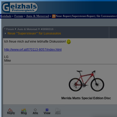
Geizhals
»
Forum
»
Auto & Motorrad
»
Neue &quot;Supersteuer&quot; für Luxusautos (
^
Forum
Auto & Motorrad
#
3898316
Neue "Supersteuer" für Luxusautos
Ich freue mich auf eine lebhafte Diskussion!
http:/
/
www.orf.at/
070113-8057/
index.html
LG
Mike
Merida Matts Special Edition Disc