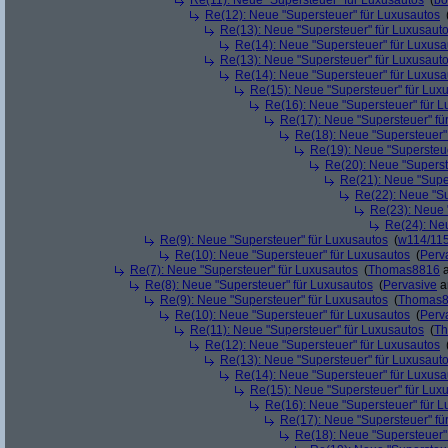
Re(11): Neue "Supersteuer" für Luxusautos
(
bo
Re(12): Neue "Supersteuer" für Luxusautos
Re(13): Neue "Supersteuer" für Luxusaut
Re(14): Neue "Supersteuer" für Luxusa
Re(13): Neue "Supersteuer" für Luxusaut
Re(14): Neue "Supersteuer" für Luxusa
Re(15): Neue "Supersteuer" für Lux
Re(16): Neue "Supersteuer" für 
Re(17): Neue "Supersteuer" fü
Re(18): Neue "Supersteuer"
Re(19): Neue "Supersteue
Re(20): Neue "Superst
Re(21): Neue "Supe
Re(22): Neue "Su
Re(23): Neue 
Re(24): Ne
Re(9): Neue "Supersteuer" für Luxusautos
(
w114/11
Re(10): Neue "Supersteuer" für Luxusautos
(
Perv
Re(7): Neue "Supersteuer" für Luxusautos
(
Thomas8816
a
Re(8): Neue "Supersteuer" für Luxusautos
(
Pervasive
a
Re(9): Neue "Supersteuer" für Luxusautos
(
Thomas
Re(10): Neue "Supersteuer" für Luxusautos
(
Perv
Re(11): Neue "Supersteuer" für Luxusautos
(
T
Re(12): Neue "Supersteuer" für Luxusautos
Re(13): Neue "Supersteuer" für Luxusaut
Re(14): Neue "Supersteuer" für Luxusa
Re(15): Neue "Supersteuer" für Lux
Re(16): Neue "Supersteuer" für 
Re(17): Neue "Supersteuer" fü
Re(18): Neue "Supersteuer"