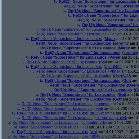
Re(11): Neue "Supersteuer" für Luxusautos
Re(12): Neue "Supersteuer" für Luxusaut
Re(13): Neue "Supersteuer" für Luxusa
Re(14): Neue "Supersteuer" für Lux
Re(15): Neue "Supersteuer" für L
Re(16): Neue "Supersteuer" für
Re(7): Neue "Supersteuer" für Luxusautos
(
Slipknot
am 14.
Re(6): Neue "Supersteuer" für Luxusautos
(
Gott
am 14.01.200
Re(5): Neue "Supersteuer" für Luxusautos
(
Marax
am 14.01.200
Re(6): Neue "Supersteuer" für Luxusautos
(
serenity
am 15
Re(7): Neue "Supersteuer" für Luxusautos
(
Marax
am 1
Re(8): Neue "Supersteuer" für Luxusautos
(
serenity
Re(5): Neue "Supersteuer" für Luxusautos
(
Power
am 15.01.
Re(4): Neue "Supersteuer" für Luxusautos
(
Gott
am 14.01.2007, 11
Re(5): Neue "Supersteuer" für Luxusautos
(
User6465
am 15.01.
Re(6): Neue "Supersteuer" für Luxusautos
(
Pfrnak
am 15.01.2
Re(7): Neue "Supersteuer" für Luxusautos
(
User6465
am 1
Re(8): Neue "Supersteuer" für Luxusautos
(
Gott
am 1
Re(9): Neue "Supersteuer" für Luxusautos
(
User6
Re(10): Neue "Supersteuer" für Luxusautos
(
Go
Re(7): Neue "Supersteuer" für Luxusautos
(
Gott
am 15.
Re(6): Neue "Supersteuer" für Luxusautos
(
Gott
am 15.01.
Re(3): Neue "Supersteuer" für Luxusautos
(
eumega
am 14.01.2007, 
Re(3): Neue "Supersteuer" für Luxusautos
(
Forfi
am 15.01.2007, 00:4
Re(2): Neue "Supersteuer" für Luxusautos
(
dEUS@offline
am 14.01.2007
Re(3): Neue "Supersteuer" für Luxusautos
(
extrem_oaga_nick
am 14.
Re: Neue "Supersteuer" für Luxusautos
(
computerherby
am 14.01.2007, 10
Re: Neue "Supersteuer" für Luxusautos
(
HKI
am 14.01.2007, 10:56:07)
Re(2): Neue "Supersteuer" für Luxusautos
(
wol
am 14.01.2007, 11:06:4
Re: Neue "Supersteuer" für Luxusautos
(
User48043
am 14.01.2007, 11:39