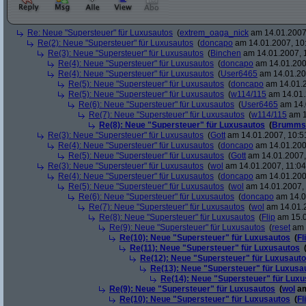
Re: Neue "Supersteuer" für Luxusautos
(
extrem_oaga_nick
am 14.01.2007,
Re(2): Neue "Supersteuer" für Luxusautos
(
doncapo
am 14.01.2007, 10
Re(3): Neue "Supersteuer" für Luxusautos
(
Binchen
am 14.01.2007, 
Re(4): Neue "Supersteuer" für Luxusautos
(
doncapo
am 14.01.200
Re(4): Neue "Supersteuer" für Luxusautos
(
User6465
am 14.01.20
Re(5): Neue "Supersteuer" für Luxusautos
(
doncapo
am 14.01.2
Re(5): Neue "Supersteuer" für Luxusautos
(
w114/115
am 14.01.
Re(6): Neue "Supersteuer" für Luxusautos
(
User6465
am 14.
Re(7): Neue "Supersteuer" für Luxusautos
(
w114/115
am 1
Re(8): Neue "Supersteuer" für Luxusautos
(
Brumms
Re(3): Neue "Supersteuer" für Luxusautos
(
Gott
am 14.01.2007, 10:5
Re(4): Neue "Supersteuer" für Luxusautos
(
doncapo
am 14.01.200
Re(5): Neue "Supersteuer" für Luxusautos
(
Gott
am 14.01.2007,
Re(3): Neue "Supersteuer" für Luxusautos
(
wol
am 14.01.2007, 11:04
Re(4): Neue "Supersteuer" für Luxusautos
(
doncapo
am 14.01.2007
Re(5): Neue "Supersteuer" für Luxusautos
(
wol
am 14.01.2007, 
Re(6): Neue "Supersteuer" für Luxusautos
(
doncapo
am 14.0
Re(7): Neue "Supersteuer" für Luxusautos
(
wol
am 14.01.2
Re(8): Neue "Supersteuer" für Luxusautos
(
Flip
am 15.0
Re(9): Neue "Supersteuer" für Luxusautos
(
reset
am 
Re(10): Neue "Supersteuer" für Luxusautos
(
Fl
Re(11): Neue "Supersteuer" für Luxusautos
Re(12): Neue "Supersteuer" für Luxusaut
Re(13): Neue "Supersteuer" für Luxusa
Re(14): Neue "Supersteuer" für Lux
Re(9): Neue "Supersteuer" für Luxusautos
(
wol
am
Re(10): Neue "Supersteuer" für Luxusautos
(
Fl