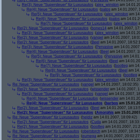
Re(2): Neue "Supersteuer" für Luxusautos
(
Pervasive
am 14.01.2007, 1
Re(3): Neue "Supersteuer" für Luxusautos
(
alex_winston
am 14.01.20
Re(4): Neue "Supersteuer" für Luxusautos
(
patos
am 14.01.2007, 
Re(5): Neue "Supersteuer" für Luxusautos
(
alex_winston
am 14.
Re(6): Neue "Supersteuer" für Luxusautos
(
patos
am 14.01.2
Re(7): Neue "Supersteuer" für Luxusautos
(
alex_winston
a
Re(2): Neue "Supersteuer" für Luxusautos
(
bones14
am 14.01.2007, 17
Re(3): Neue "Supersteuer" für Luxusautos
(
alex_winston
am 14.01.20
Re(2): Neue "Supersteuer" für Luxusautos
(
yangel
am 14.01.2007, 18:0
Re(2): Neue "Supersteuer" für Luxusautos
(
Beel
am 14.01.2007, 18:52:
Re(3): Neue "Supersteuer" für Luxusautos
(
Pervasive
am 14.01.2007,
Re(4): Neue "Supersteuer" für Luxusautos
(
Beel
am 14.01.2007, 1
Re(5): Neue "Supersteuer" für Luxusautos
(
Pervasive
am 14.01.
Re(6): Neue "Supersteuer" für Luxusautos
(
Beel
am 14.01.20
Re(7): Neue "Supersteuer" für Luxusautos
(
bootleg
am 14.
Re(8): Neue "Supersteuer" für Luxusautos
(
Beel
am 14.
Re(9): Neue "Supersteuer" für Luxusautos
(
bootleg
a
Re(3): Neue "Supersteuer" für Luxusautos
(
alex_winston
am 14.01.20
Re: Neue "Supersteuer" für Luxusautos
(
yangel
am 14.01.2007, 18:02:35)
Re(2): Neue "Supersteuer" für Luxusautos
(
wissender
am 14.01.2007, 1
Re(3): Neue "Supersteuer" für Luxusautos
(
yangel
am 14.01.2007, 18
Re(4): Neue "Supersteuer" für Luxusautos
(
wissender
am 14.01.20
Re(4): Neue "Supersteuer" für Luxusautos
(
barbos
am 15.01.20
Re(2): Neue "Supersteuer" für Luxusautos
(
Beel
am 14.01.2007, 18:13:
Re(2): Neue "Supersteuer" für Luxusautos
(
Amorphis
am 15.01.2007
Re: Neue "Supersteuer" für Luxusautos
(
heldiz
am 14.01.2007, 18:09:42)
Re(2): Neue "Supersteuer" für Luxusautos
(
Cuda
am 14.01.2007, 18:33
Re(2): Neue "Supersteuer" für Luxusautos
(
bootleg
am 14.01.2007, 21:2
Re: Neue "Supersteuer" für Luxusautos
(
oberstorch
am 14.01.2007, 18:34:
Re: Neue "Supersteuer" für Luxusautos
(
eumega
am 14.01.2007, 20:02:27