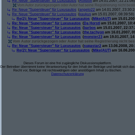
Re: Neue "Supersteuer" für Luxusautos
(
Roliboli
am 14.01.2007, 22:21:08)
Vom Autor zurückgezogen oder Autor hat seine Registrierung nicht bestä
Re: Neue "Supersteuer" für Luxusautos
(
angelo22
am 14.01.2007, 23:30:2
Re: Neue "Supersteuer" für Luxusautos
(
kaukus
am 15.01.2007, 08:39:58)
Re(2): Neue "Supersteuer" für Luxusautos
(
Mike(AUT)
am 15.01.2007
Re: Neue "Supersteuer" für Luxusautos
(
Da Horstl
am 15.01.2007, 10:4
Re: Neue "Supersteuer" für Luxusautos
(
barbos
am 15.01.2007, 22:37:
Re: Neue "Supersteuer" für Luxusautos
(
the.tachyon
am 16.01.2007, 0
Re: Neue "Supersteuer" für Luxusautos
(
monster23
am 19.01.2007, 14
Vom Autor zurückgezogen oder Autor hat seine Registrierung nicht best
Re: Neue "Supersteuer" für Luxusautos
(
supastar2
am 13.06.2008, 20:
Re(2): Neue "Supersteuer" für Luxusautos
(
Mike(AUT)
am 16.06.2008
Dieses Forum ist eine frei zugängliche Diskussionsplattform.
Der Betreiber übernimmt keine Verantwortung für den Inhalt der Beiträge und behält sich das
Recht vor, Beiträge mit rechtswidrigem oder anstößigem Inhalt zu löschen.
Datenschutzerklärung