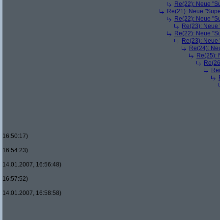
Re(22): Neue "Su
Re(21): Neue "Supe
Re(22): Neue "Su
Re(23): Neue 
Re(22): Neue "Su
Re(23): Neue 
Re(24): Ne
Re(25): 
Re(26
Re(
16:50:17)
16:54:23)
14.01.2007, 16:56:48)
16:57:52)
14.01.2007, 16:58:58)