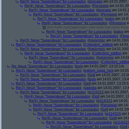
Re(3): Neue "Supersteuer" für Luxusautos
(
doncapo
am 14.01.2007, 
Re(4): Neue "Supersteuer" für Luxusautos
(
Pervasive
am 14.01.20
Re(5): Neue "Supersteuer" für Luxusautos
(
doncapo
am 14.01.2
Re(6): Neue "Supersteuer" für Luxusautos
(
Pervasive
am 14.
Re(7): Neue "Supersteuer" für Luxusautos
(
patos
am 14.01
Re(8): Neue "Supersteuer" für Luxusautos
(
Pervasive
a
Vom Autor zurückgezogen oder Autor hat seine Regist
Re(9): Neue "Supersteuer" für Luxusautos
(
patos
am 
Re(10): Neue "Supersteuer" für Luxusautos
(
Perv
Re(3): Neue "Supersteuer" für Luxusautos
(
Ἀσκληπιός
am 14.01.2007
Re(2): Neue "Supersteuer" für Luxusautos
(
Collectors_edition
am 14.01.
Re(3): Neue "Supersteuer" für Luxusautos
(
Ἀσκληπιός
am 14.01.2007
Re(4): Neue "Supersteuer" für Luxusautos
(
Collectors_edition
am 1
Re(5): Neue "Supersteuer" für Luxusautos
(
Ἀσκληπιός
am 14.01
Re(6): Neue "Supersteuer" für Luxusautos
(
Collectors_editio
Re: Neue "Supersteuer" für Luxusautos
(
tuvix
am 14.01.2007, 13:15:14)
Re(2): Neue "Supersteuer" für Luxusautos
(
extrem_oaga_nick
am 14.01.
Re(3): Neue "Supersteuer" für Luxusautos
(
Gott
am 14.01.2007, 13:2
Re(3): Neue "Supersteuer" für Luxusautos
(
tuvix
am 14.01.2007, 13:4
Re(2): Neue "Supersteuer" für Luxusautos
(
Gott
am 14.01.2007, 13:25:5
Re(2): Neue "Supersteuer" für Luxusautos
(
vawoka
am 14.01.2007, 13:
Re(3): Neue "Supersteuer" für Luxusautos
(
w114/115
am 14.01.2007,
Re(4): Neue "Supersteuer" für Luxusautos
(
Gott
am 14.01.2007, 13
Re(5): Neue "Supersteuer" für Luxusautos
(
w114/115
am 14.01.
Re(6): Neue "Supersteuer" für Luxusautos
(
Pervasive
am 14.
Re(6): Neue "Supersteuer" für Luxusautos
(
Gott
am 14.01.200
Re(7): Neue "Supersteuer" für Luxusautos
(
w114/115
am 1
Re(8): Neue "Supersteuer" für Luxusautos
(
Gott
am 14.0
Re(9): Neue "Supersteuer" für Luxusautos
(
w114/11
Re(10): Neue "Supersteuer" für Luxusautos
(
Gott
a