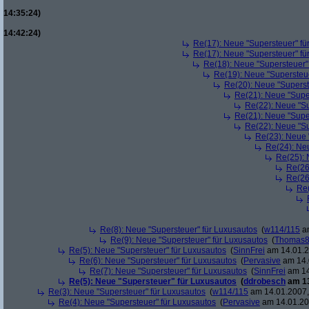
14:35:24)
14:42:24)
Re(17): Neue "Supersteuer" fü
Re(17): Neue "Supersteuer" fü
Re(18): Neue "Supersteuer"
Re(19): Neue "Supersteue
Re(20): Neue "Superst
Re(21): Neue "Supe
Re(22): Neue "Su
Re(21): Neue "Supe
Re(22): Neue "Su
Re(23): Neue 
Re(24): Ne
Re(25): 
Re(26
Re(26
Re(
Re(8): Neue "Supersteuer" für Luxusautos
(
w114/115
am
Re(9): Neue "Supersteuer" für Luxusautos
(
Thomas
Re(5): Neue "Supersteuer" für Luxusautos
(
SinnFrei
am 14.01.2
Re(6): Neue "Supersteuer" für Luxusautos
(
Pervasive
am 14.
Re(7): Neue "Supersteuer" für Luxusautos
(
SinnFrei
am 14
Re(5): Neue "Supersteuer" für Luxusautos
(
ddrobesch
am 13
Re(3): Neue "Supersteuer" für Luxusautos
(
w114/115
am 14.01.2007,
Re(4): Neue "Supersteuer" für Luxusautos
(
Pervasive
am 14.01.20