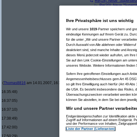
Re(19): Neue "Supersteue
Re(20): Neue "Superst
Re(21): Neue "Supe
Re(22): Neue "Su
Re(22): Neue "Su
Ihre Privatsphäre ist uns wichtig
Re(23): Neue 
Re(24): Ne
Wir und unsere
1019
-Partner speichern und gr
Re(25): 
eindeutige Kennungen auf Ihrem Gerät zu. Durc
Re(26
für die unter „Wir und unsere Partner verarbeit
Re(
Durch Auswahl von Alle ablehnen oder Widerruf 
Re(
deaktiviert sind, sind manche Inhalte und Anzei
dieses Menü jederzeit wieder aufrufen, um Ihre 
Sie auf den Link Cookie-Einstellungen am untere
unseres Website. Weitere Informationen finden 
Sofern Ihre getroffenen Einstellungen auch Anbi
Angemessenheitsbeschlusses gem Art 45 DSGV
(
Thomas8816
am 14.01.2007, 16:34:31)
so gilt Ihre Einwilligung auch hierfür (Art 49 Ab
die USA. Es besteht insbesondere das Risiko, d
16:35:48)
Überwachungszwecken verarbeitet werden könn
können Sie abstellen, in dem Sie bei dem jeweilig
16:37:05)
Wir und unsere Partner verarbeite
16:37:10)
Endgeräteeigenschaften zur Identifikation akti
17:38:49)
Zugriff auf Informationen auf einem Endgerät. 
und der Performance von Inhalten, Zielgruppe
17:42:00)
Liste der Partner (Lieferanten)
17:50:29)