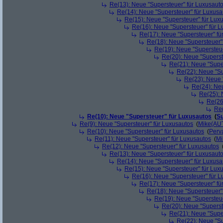
Re(13): Neue "Supersteuer" für Luxusaut
Re(14): Neue "Supersteuer" für Luxusa
Re(15): Neue "Supersteuer" für Lux
Re(16): Neue "Supersteuer" für 
Re(17): Neue "Supersteuer" fü
Re(18): Neue "Supersteuer"
Re(19): Neue "Supersteue
Re(20): Neue "Superst
Re(21): Neue "Supe
Re(22): Neue "Su
Re(23): Neue 
Re(24): Ne
Re(25): 
Re(26
Re(
Re(10): Neue "Supersteuer" für Luxusautos
(
Su
Re(9): Neue "Supersteuer" für Luxusautos
(
Mike(AU
Re(10): Neue "Supersteuer" für Luxusautos
(
Perv
Re(11): Neue "Supersteuer" für Luxusautos
(
Mi
Re(12): Neue "Supersteuer" für Luxusautos
Re(13): Neue "Supersteuer" für Luxusaut
Re(14): Neue "Supersteuer" für Luxusa
Re(15): Neue "Supersteuer" für Lux
Re(16): Neue "Supersteuer" für 
Re(17): Neue "Supersteuer" fü
Re(18): Neue "Supersteuer"
Re(19): Neue "Supersteue
Re(20): Neue "Superst
Re(21): Neue "Supe
Re(22): Neue "Su