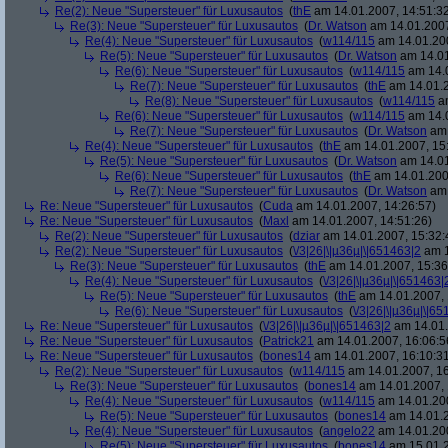
Re(2): Neue "Supersteuer" für Luxusautos
(
thE
am 14.01.2007, 14:51:3
Re(3): Neue "Supersteuer" für Luxusautos
(
Dr. Watson
am 14.01.2007
Re(4): Neue "Supersteuer" für Luxusautos
(
w114/115
am 14.01.200
Re(5): Neue "Supersteuer" für Luxusautos
(
Dr. Watson
am 14.01
Re(6): Neue "Supersteuer" für Luxusautos
(
w114/115
am 14.0
Re(7): Neue "Supersteuer" für Luxusautos
(
thE
am 14.01.2
Re(8): Neue "Supersteuer" für Luxusautos
(
w114/115
am
Re(6): Neue "Supersteuer" für Luxusautos
(
w114/115
am 14.0
Re(7): Neue "Supersteuer" für Luxusautos
(
Dr. Watson
am 
Re(4): Neue "Supersteuer" für Luxusautos
(
thE
am 14.01.2007, 15
Re(5): Neue "Supersteuer" für Luxusautos
(
Dr. Watson
am 14.01
Re(6): Neue "Supersteuer" für Luxusautos
(
thE
am 14.01.200
Re(7): Neue "Supersteuer" für Luxusautos
(
Dr. Watson
am 
Re: Neue "Supersteuer" für Luxusautos
(
Cuda
am 14.01.2007, 14:26:57)
Re: Neue "Supersteuer" für Luxusautos
(
Maxl
am 14.01.2007, 14:51:26)
Re(2): Neue "Supersteuer" für Luxusautos
(
dziar
am 14.01.2007, 15:32:
Re(2): Neue "Supersteuer" für Luxusautos
(
\/3|26|\|µ36µ|\|651463|2
am 1
Re(3): Neue "Supersteuer" für Luxusautos
(
thE
am 14.01.2007, 15:36
Re(4): Neue "Supersteuer" für Luxusautos
(
\/3|26|\|µ36µ|\|651463|
Re(5): Neue "Supersteuer" für Luxusautos
(
thE
am 14.01.2007, 
Re(6): Neue "Supersteuer" für Luxusautos
(
\/3|26|\|µ36µ|\|6
Re: Neue "Supersteuer" für Luxusautos
(
\/3|26|\|µ36µ|\|651463|2
am 14.01.
Re: Neue "Supersteuer" für Luxusautos
(
Patrick21
am 14.01.2007, 16:06:5
Re: Neue "Supersteuer" für Luxusautos
(
bones14
am 14.01.2007, 16:10:3
Re(2): Neue "Supersteuer" für Luxusautos
(
w114/115
am 14.01.2007, 16
Re(3): Neue "Supersteuer" für Luxusautos
(
bones14
am 14.01.2007, 
Re(4): Neue "Supersteuer" für Luxusautos
(
w114/115
am 14.01.200
Re(5): Neue "Supersteuer" für Luxusautos
(
bones14
am 14.01.2
Re(4): Neue "Supersteuer" für Luxusautos
(
angelo22
am 14.01.200
Re(5): Neue "Supersteuer" für Luxusautos
(
bones14
am 15.01.2