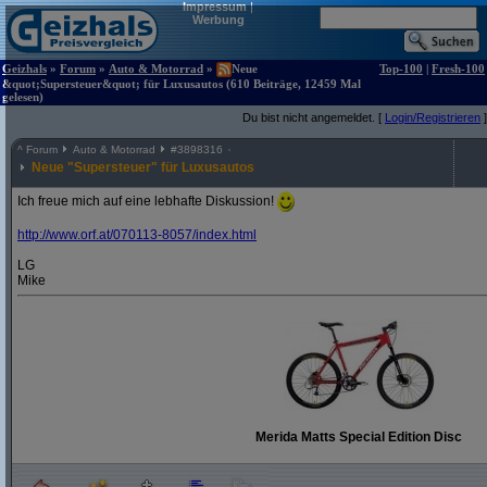
Impressum
|
Werbung
Geizhals
»
Forum
»
Auto & Motorrad
»
Neue
Top-100
|
Fresh-100
&quot;Supersteuer&quot; für Luxusautos (610 Beiträge, 12459 Mal
gelesen)
Du bist nicht angemeldet. [
Login/Registrieren
]
^
Forum
Auto & Motorrad
#
3898316
Neue "Supersteuer" für Luxusautos
Ich freue mich auf eine lebhafte Diskussion!
http:/
/
www.orf.at/
070113-8057/
index.html
LG
Mike
Merida Matts Special Edition Disc