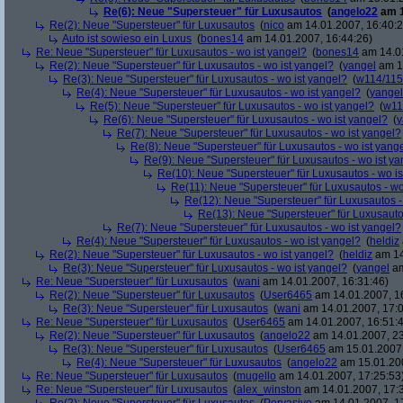
Re(6): Neue "Supersteuer" für Luxusautos
(
angelo22
am 1
Re(2): Neue "Supersteuer" für Luxusautos
(
nico
am 14.01.2007, 16:40:2
Auto ist sowieso ein Luxus
(
bones14
am 14.01.2007, 16:44:26)
Re: Neue "Supersteuer" für Luxusautos - wo ist yangel?
(
bones14
am 14.01
Re(2): Neue "Supersteuer" für Luxusautos - wo ist yangel?
(
yangel
am 14
Re(3): Neue "Supersteuer" für Luxusautos - wo ist yangel?
(
w114/115
Re(4): Neue "Supersteuer" für Luxusautos - wo ist yangel?
(
yangel
Re(5): Neue "Supersteuer" für Luxusautos - wo ist yangel?
(
w11
Re(6): Neue "Supersteuer" für Luxusautos - wo ist yangel?
(
y
Re(7): Neue "Supersteuer" für Luxusautos - wo ist yangel?
Re(8): Neue "Supersteuer" für Luxusautos - wo ist yang
Re(9): Neue "Supersteuer" für Luxusautos - wo ist y
Re(10): Neue "Supersteuer" für Luxusautos - wo is
Re(11): Neue "Supersteuer" für Luxusautos - wo
Re(12): Neue "Supersteuer" für Luxusautos -
Re(13): Neue "Supersteuer" für Luxusauto
Re(7): Neue "Supersteuer" für Luxusautos - wo ist yangel?
Re(4): Neue "Supersteuer" für Luxusautos - wo ist yangel?
(
heldiz
Re(2): Neue "Supersteuer" für Luxusautos - wo ist yangel?
(
heldiz
am 14
Re(3): Neue "Supersteuer" für Luxusautos - wo ist yangel?
(
yangel
am
Re: Neue "Supersteuer" für Luxusautos
(
wani
am 14.01.2007, 16:31:46)
Re(2): Neue "Supersteuer" für Luxusautos
(
User6465
am 14.01.2007, 1
Re(3): Neue "Supersteuer" für Luxusautos
(
wani
am 14.01.2007, 17:0
Re: Neue "Supersteuer" für Luxusautos
(
User6465
am 14.01.2007, 16:51:
Re(2): Neue "Supersteuer" für Luxusautos
(
angelo22
am 14.01.2007, 23
Re(3): Neue "Supersteuer" für Luxusautos
(
User6465
am 15.01.2007,
Re(4): Neue "Supersteuer" für Luxusautos
(
angelo22
am 15.01.200
Re: Neue "Supersteuer" für Luxusautos
(
mugello
am 14.01.2007, 17:25:53
Re: Neue "Supersteuer" für Luxusautos
(
alex_winston
am 14.01.2007, 17: