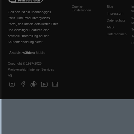
Cookie-
Blog
I
Einstellungen
f
Geizhals ist ein unabhängiges
Impressum
Preis- und Produktvergleichs-
W
Datenschutz
s
Portal, das mittels detaillierter Filter
AGB
T
und vielfältiger Features eine
Unternehmen
optimale Hilfestellung bei der
J
Kaufentscheidung bietet.
P
Ansicht wählen:
Mobile
Copyright © 1997-2026
Preisvergleich Internet Services
AG