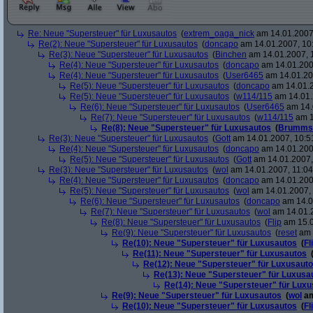
Re: Neue "Supersteuer" für Luxusautos
(
extrem_oaga_nick
am 14.01.2007,
Re(2): Neue "Supersteuer" für Luxusautos
(
doncapo
am 14.01.2007, 10
Re(3): Neue "Supersteuer" für Luxusautos
(
Binchen
am 14.01.2007, 
Re(4): Neue "Supersteuer" für Luxusautos
(
doncapo
am 14.01.200
Re(4): Neue "Supersteuer" für Luxusautos
(
User6465
am 14.01.20
Re(5): Neue "Supersteuer" für Luxusautos
(
doncapo
am 14.01.2
Re(5): Neue "Supersteuer" für Luxusautos
(
w114/115
am 14.01.
Re(6): Neue "Supersteuer" für Luxusautos
(
User6465
am 14.
Re(7): Neue "Supersteuer" für Luxusautos
(
w114/115
am 1
Re(8): Neue "Supersteuer" für Luxusautos
(
Brumms
Re(3): Neue "Supersteuer" für Luxusautos
(
Gott
am 14.01.2007, 10:5
Re(4): Neue "Supersteuer" für Luxusautos
(
doncapo
am 14.01.200
Re(5): Neue "Supersteuer" für Luxusautos
(
Gott
am 14.01.2007,
Re(3): Neue "Supersteuer" für Luxusautos
(
wol
am 14.01.2007, 11:04
Re(4): Neue "Supersteuer" für Luxusautos
(
doncapo
am 14.01.2007
Re(5): Neue "Supersteuer" für Luxusautos
(
wol
am 14.01.2007, 
Re(6): Neue "Supersteuer" für Luxusautos
(
doncapo
am 14.0
Re(7): Neue "Supersteuer" für Luxusautos
(
wol
am 14.01.2
Re(8): Neue "Supersteuer" für Luxusautos
(
Flip
am 15.0
Re(9): Neue "Supersteuer" für Luxusautos
(
reset
am 
Re(10): Neue "Supersteuer" für Luxusautos
(
Fl
Re(11): Neue "Supersteuer" für Luxusautos
Re(12): Neue "Supersteuer" für Luxusaut
Re(13): Neue "Supersteuer" für Luxusa
Re(14): Neue "Supersteuer" für Lux
Re(9): Neue "Supersteuer" für Luxusautos
(
wol
am
Re(10): Neue "Supersteuer" für Luxusautos
(
Fl