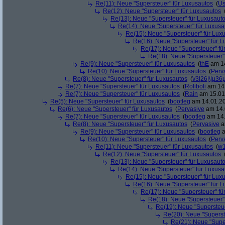
Re(11): Neue "Supersteuer" für Luxusautos
(
Us
Re(12): Neue "Supersteuer" für Luxusautos
Re(13): Neue "Supersteuer" für Luxusaut
Re(14): Neue "Supersteuer" für Luxusa
Re(15): Neue "Supersteuer" für Lux
Re(16): Neue "Supersteuer" für 
Re(17): Neue "Supersteuer" fü
Re(18): Neue "Supersteuer"
Re(9): Neue "Supersteuer" für Luxusautos
(
thE
am 14
Re(10): Neue "Supersteuer" für Luxusautos
(
Perv
Re(8): Neue "Supersteuer" für Luxusautos
(
\/3|26|\|µ36
Re(7): Neue "Supersteuer" für Luxusautos
(
Roliboli
am 14.
Re(7): Neue "Supersteuer" für Luxusautos
(
Rain
am 15.01.
Re(5): Neue "Supersteuer" für Luxusautos
(
bootleg
am 14.01.20
Re(6): Neue "Supersteuer" für Luxusautos
(
Pervasive
am 14.
Re(7): Neue "Supersteuer" für Luxusautos
(
bootleg
am 14.
Re(8): Neue "Supersteuer" für Luxusautos
(
Pervasive
a
Re(9): Neue "Supersteuer" für Luxusautos
(
bootleg
a
Re(10): Neue "Supersteuer" für Luxusautos
(
Perv
Re(11): Neue "Supersteuer" für Luxusautos
(
w1
Re(12): Neue "Supersteuer" für Luxusautos
Re(13): Neue "Supersteuer" für Luxusaut
Re(14): Neue "Supersteuer" für Luxusa
Re(15): Neue "Supersteuer" für Lux
Re(16): Neue "Supersteuer" für 
Re(17): Neue "Supersteuer" fü
Re(18): Neue "Supersteuer"
Re(19): Neue "Supersteue
Re(20): Neue "Superst
Re(21): Neue "Supe