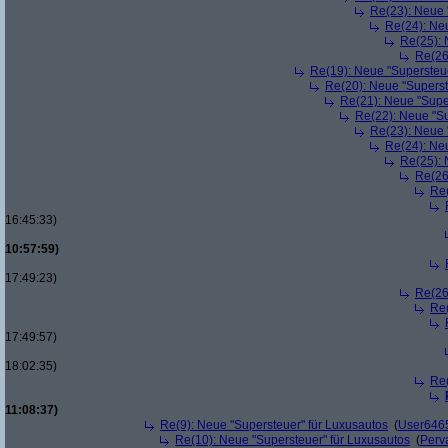
Re(23): Neue 
Re(24): Ne
Re(25): 
Re(26
Re(19): Neue "Supersteue
Re(20): Neue "Superst
Re(21): Neue "Supe
Re(22): Neue "Su
Re(23): Neue 
Re(24): Ne
Re(25): 
Re(26
Re(
16:45:33)
10:57:59)
17:49:23)
Re(26
Re(
17:49:57)
18:02:35)
Re(
11:08:37)
Re(9): Neue "Supersteuer" für Luxusautos
(
User646
Re(10): Neue "Supersteuer" für Luxusautos
(
Perv