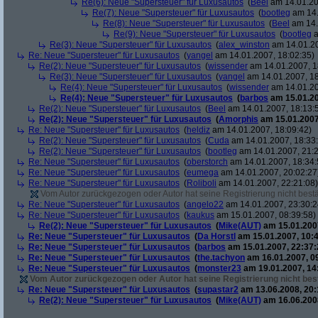
Re(6): Neue "Supersteuer" für Luxusautos
(
Beel
am 14.01.20
Re(7): Neue "Supersteuer" für Luxusautos
(
bootleg
am 14.
Re(8): Neue "Supersteuer" für Luxusautos
(
Beel
am 14.
Re(9): Neue "Supersteuer" für Luxusautos
(
bootleg
a
Re(3): Neue "Supersteuer" für Luxusautos
(
alex_winston
am 14.01.20
Re: Neue "Supersteuer" für Luxusautos
(
yangel
am 14.01.2007, 18:02:35)
Re(2): Neue "Supersteuer" für Luxusautos
(
wissender
am 14.01.2007, 1
Re(3): Neue "Supersteuer" für Luxusautos
(
yangel
am 14.01.2007, 18
Re(4): Neue "Supersteuer" für Luxusautos
(
wissender
am 14.01.20
Re(4): Neue "Supersteuer" für Luxusautos
(
barbos
am 15.01.20
Re(2): Neue "Supersteuer" für Luxusautos
(
Beel
am 14.01.2007, 18:13:
Re(2): Neue "Supersteuer" für Luxusautos
(
Amorphis
am 15.01.2007
Re: Neue "Supersteuer" für Luxusautos
(
heldiz
am 14.01.2007, 18:09:42)
Re(2): Neue "Supersteuer" für Luxusautos
(
Cuda
am 14.01.2007, 18:33
Re(2): Neue "Supersteuer" für Luxusautos
(
bootleg
am 14.01.2007, 21:2
Re: Neue "Supersteuer" für Luxusautos
(
oberstorch
am 14.01.2007, 18:34:
Re: Neue "Supersteuer" für Luxusautos
(
eumega
am 14.01.2007, 20:02:27
Re: Neue "Supersteuer" für Luxusautos
(
Roliboli
am 14.01.2007, 22:21:08)
Vom Autor zurückgezogen oder Autor hat seine Registrierung nicht bestä
Re: Neue "Supersteuer" für Luxusautos
(
angelo22
am 14.01.2007, 23:30:2
Re: Neue "Supersteuer" für Luxusautos
(
kaukus
am 15.01.2007, 08:39:58)
Re(2): Neue "Supersteuer" für Luxusautos
(
Mike(AUT)
am 15.01.2007
Re: Neue "Supersteuer" für Luxusautos
(
Da Horstl
am 15.01.2007, 10:4
Re: Neue "Supersteuer" für Luxusautos
(
barbos
am 15.01.2007, 22:37:
Re: Neue "Supersteuer" für Luxusautos
(
the.tachyon
am 16.01.2007, 0
Re: Neue "Supersteuer" für Luxusautos
(
monster23
am 19.01.2007, 14
Vom Autor zurückgezogen oder Autor hat seine Registrierung nicht best
Re: Neue "Supersteuer" für Luxusautos
(
supastar2
am 13.06.2008, 20:
Re(2): Neue "Supersteuer" für Luxusautos
(
Mike(AUT)
am 16.06.2008