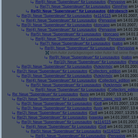
Re(6): Neue "Supersteuer" für Luxusautos
(
Pervasive
am 14.
Re(7): Neue "Supersteuer" für Luxusautos
(
SinnFrei
am 14
Re(5): Neue "Supersteuer" für Luxusautos
(
ddrobesch
am 13
Re(3): Neue "Supersteuer" für Luxusautos
(
w114/115
am 14.01.2007,
Re(4): Neue "Supersteuer" für Luxusautos
(
Pervasive
am 14.01.20
Re(3): Neue "Supersteuer" für Luxusautos
(
doncapo
am 14.01.2007, 
Re(4): Neue "Supersteuer" für Luxusautos
(
Pervasive
am 14.01.20
Re(5): Neue "Supersteuer" für Luxusautos
(
doncapo
am 14.01.2
Re(6): Neue "Supersteuer" für Luxusautos
(
Pervasive
am 14.
Re(7): Neue "Supersteuer" für Luxusautos
(
patos
am 14.01
Re(8): Neue "Supersteuer" für Luxusautos
(
Pervasive
a
Vom Autor zurückgezogen oder Autor hat seine Regist
Re(9): Neue "Supersteuer" für Luxusautos
(
patos
am 
Re(10): Neue "Supersteuer" für Luxusautos
(
Perv
Re(3): Neue "Supersteuer" für Luxusautos
(
Ἀσκληπιός
am 14.01.2007
Re(2): Neue "Supersteuer" für Luxusautos
(
Collectors_edition
am 14.01.
Re(3): Neue "Supersteuer" für Luxusautos
(
Ἀσκληπιός
am 14.01.2007
Re(4): Neue "Supersteuer" für Luxusautos
(
Collectors_edition
am 1
Re(5): Neue "Supersteuer" für Luxusautos
(
Ἀσκληπιός
am 14.01
Re(6): Neue "Supersteuer" für Luxusautos
(
Collectors_editio
Re: Neue "Supersteuer" für Luxusautos
(
tuvix
am 14.01.2007, 13:15:14)
Re(2): Neue "Supersteuer" für Luxusautos
(
extrem_oaga_nick
am 14.01.
Re(3): Neue "Supersteuer" für Luxusautos
(
Gott
am 14.01.2007, 13:2
Re(3): Neue "Supersteuer" für Luxusautos
(
tuvix
am 14.01.2007, 13:4
Re(2): Neue "Supersteuer" für Luxusautos
(
Gott
am 14.01.2007, 13:25:5
Re(2): Neue "Supersteuer" für Luxusautos
(
vawoka
am 14.01.2007, 13:
Re(3): Neue "Supersteuer" für Luxusautos
(
w114/115
am 14.01.2007,
Re(4): Neue "Supersteuer" für Luxusautos
(
Gott
am 14.01.2007, 13
Re(5): Neue "Supersteuer" für Luxusautos
(
w114/115
am 14.01.
Re(6): Neue "Supersteuer" für Luxusautos
(
Pervasive
am 14.