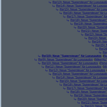
Re(13): Neue "Supersteuer" für Luxusaut
Re(14): Neue "Supersteuer" für Luxusa
Re(15): Neue "Supersteuer" für Lux
Re(16): Neue "Supersteuer" für 
Re(17): Neue "Supersteuer" fü
Re(18): Neue "Supersteuer"
Re(19): Neue "Supersteue
Re(20): Neue "Superst
Re(21): Neue "Supe
Re(22): Neue "Su
Re(23): Neue 
Re(24): Ne
Re(25): 
Re(26
Re(
Re(10): Neue "Supersteuer" für Luxusautos
(
Su
Re(9): Neue "Supersteuer" für Luxusautos
(
Mike(AU
Re(10): Neue "Supersteuer" für Luxusautos
(
Perv
Re(11): Neue "Supersteuer" für Luxusautos
(
Mi
Re(12): Neue "Supersteuer" für Luxusautos
Re(13): Neue "Supersteuer" für Luxusaut
Re(14): Neue "Supersteuer" für Luxusa
Re(15): Neue "Supersteuer" für Lux
Re(16): Neue "Supersteuer" für 
Re(17): Neue "Supersteuer" fü
Re(18): Neue "Supersteuer"
Re(19): Neue "Supersteue
Re(20): Neue "Superst
Re(21): Neue "Supe
Re(22): Neue "Su