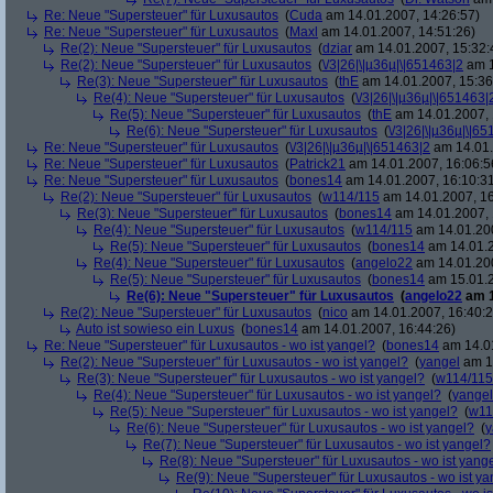
Re: Neue "Supersteuer" für Luxusautos
(
Cuda
am 14.01.2007, 14:26:57)
Re: Neue "Supersteuer" für Luxusautos
(
Maxl
am 14.01.2007, 14:51:26)
Re(2): Neue "Supersteuer" für Luxusautos
(
dziar
am 14.01.2007, 15:32:
Re(2): Neue "Supersteuer" für Luxusautos
(
\/3|26|\|µ36µ|\|651463|2
am 1
Re(3): Neue "Supersteuer" für Luxusautos
(
thE
am 14.01.2007, 15:36
Re(4): Neue "Supersteuer" für Luxusautos
(
\/3|26|\|µ36µ|\|651463|
Re(5): Neue "Supersteuer" für Luxusautos
(
thE
am 14.01.2007, 
Re(6): Neue "Supersteuer" für Luxusautos
(
\/3|26|\|µ36µ|\|6
Re: Neue "Supersteuer" für Luxusautos
(
\/3|26|\|µ36µ|\|651463|2
am 14.01.
Re: Neue "Supersteuer" für Luxusautos
(
Patrick21
am 14.01.2007, 16:06:5
Re: Neue "Supersteuer" für Luxusautos
(
bones14
am 14.01.2007, 16:10:3
Re(2): Neue "Supersteuer" für Luxusautos
(
w114/115
am 14.01.2007, 16
Re(3): Neue "Supersteuer" für Luxusautos
(
bones14
am 14.01.2007, 
Re(4): Neue "Supersteuer" für Luxusautos
(
w114/115
am 14.01.200
Re(5): Neue "Supersteuer" für Luxusautos
(
bones14
am 14.01.2
Re(4): Neue "Supersteuer" für Luxusautos
(
angelo22
am 14.01.200
Re(5): Neue "Supersteuer" für Luxusautos
(
bones14
am 15.01.2
Re(6): Neue "Supersteuer" für Luxusautos
(
angelo22
am 1
Re(2): Neue "Supersteuer" für Luxusautos
(
nico
am 14.01.2007, 16:40:2
Auto ist sowieso ein Luxus
(
bones14
am 14.01.2007, 16:44:26)
Re: Neue "Supersteuer" für Luxusautos - wo ist yangel?
(
bones14
am 14.01
Re(2): Neue "Supersteuer" für Luxusautos - wo ist yangel?
(
yangel
am 14
Re(3): Neue "Supersteuer" für Luxusautos - wo ist yangel?
(
w114/115
Re(4): Neue "Supersteuer" für Luxusautos - wo ist yangel?
(
yangel
Re(5): Neue "Supersteuer" für Luxusautos - wo ist yangel?
(
w11
Re(6): Neue "Supersteuer" für Luxusautos - wo ist yangel?
(
y
Re(7): Neue "Supersteuer" für Luxusautos - wo ist yangel?
Re(8): Neue "Supersteuer" für Luxusautos - wo ist yang
Re(9): Neue "Supersteuer" für Luxusautos - wo ist y