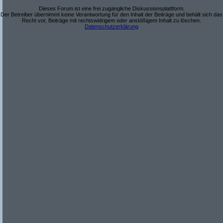
Dieses Forum ist eine frei zugängliche Diskussionsplattform.
Der Betreiber übernimmt keine Verantwortung für den Inhalt der Beiträge und behält sich das
Recht vor, Beiträge mit rechtswidrigem oder anstößigem Inhalt zu löschen.
Datenschutzerklärung