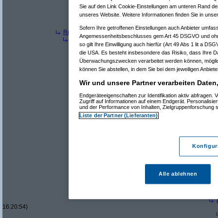
Re(23): Neue 
Sie auf den Link Cookie-Einstellungen am unteren Rand der 
Re(24): Ne
unseres Website. Weitere Informationen finden Sie in uns
Re(9): Neue "Supersteuer" für Luxusautos
(
w114/11
Re(10): Neue "Supersteuer" für Luxusautos
(
Perv
Sofern Ihre getroffenen Einstellungen auch Anbieter umfass
Re(7): Neue "Supersteuer" für Luxusautos
(
Thomas8816
a
Angemessenheitsbeschlusses gem Art 45 DSGVO und ohne
Re(8): Neue "Supersteuer" für Luxusautos
(
Pervasive
a
so gilt Ihre Einwilligung auch hierfür (Art 49 Abs 1 lit a D
Re(9): Neue "Supersteuer" für Luxusautos
(
Thomas
die USA. Es besteht insbesondere das Risiko, dass Ihre D
Re(10): Neue "Supersteuer" für Luxusautos
(
Perv
Re(11): Neue "Supersteuer" für Luxusautos
(
T
Überwachungszwecken verarbeitet werden können, möglic
Re(12): Neue "Supersteuer" für Luxusautos
können Sie abstellen, in dem Sie bei dem jeweiligen Anbieter
Re(13): Neue "Supersteuer" für Luxusaut
Wir und unsere Partner verarbeiten Daten
Re(14): Neue "Supersteuer" für Luxusa
Re(15): Neue "Supersteuer" für Lux
Endgeräteeigenschaften zur Identifikation aktiv abfragen
Re(16): Neue "Supersteuer" für 
Zugriff auf Informationen auf einem Endgerät. Personalisi
Re(17): Neue "Supersteuer" fü
und der Performance von Inhalten, Zielgruppenforschung
Re(18): Neue "Supersteuer"
Liste der Partner (Lieferanten)
Re(19): Neue "Supersteue
Re(20): Neue "Superst
Re(21): Neue "Supe
Re(22): Neue "Su
Konfigur
Re(22): Neue "Su
Re(23): Neue 
Re(24): Ne
Re(25): 
Alle ablehnen
Re(26
Re(
Re(
16:20:54)