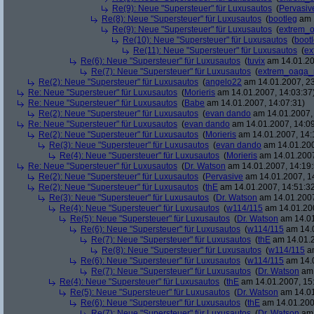
Re(9): Neue "Supersteuer" für Luxusautos
(
Pervasiv
Re(8): Neue "Supersteuer" für Luxusautos
(
bootleg
am 1
Re(9): Neue "Supersteuer" für Luxusautos
(
extrem_
Re(10): Neue "Supersteuer" für Luxusautos
(
boot
Re(11): Neue "Supersteuer" für Luxusautos
(
ex
Re(6): Neue "Supersteuer" für Luxusautos
(
tuvix
am 14.01.20
Re(7): Neue "Supersteuer" für Luxusautos
(
extrem_oaga_
Re(2): Neue "Supersteuer" für Luxusautos
(
angelo22
am 14.01.2007, 23
Re: Neue "Supersteuer" für Luxusautos
(
Morieris
am 14.01.2007, 14:03:37
Re: Neue "Supersteuer" für Luxusautos
(
Babe
am 14.01.2007, 14:07:31)
Re(2): Neue "Supersteuer" für Luxusautos
(
evan dando
am 14.01.2007, 
Re: Neue "Supersteuer" für Luxusautos
(
evan dando
am 14.01.2007, 14:09
Re(2): Neue "Supersteuer" für Luxusautos
(
Morieris
am 14.01.2007, 14:
Re(3): Neue "Supersteuer" für Luxusautos
(
evan dando
am 14.01.200
Re(4): Neue "Supersteuer" für Luxusautos
(
Morieris
am 14.01.2007
Re: Neue "Supersteuer" für Luxusautos
(
Dr. Watson
am 14.01.2007, 14:19:
Re(2): Neue "Supersteuer" für Luxusautos
(
Pervasive
am 14.01.2007, 1
Re(2): Neue "Supersteuer" für Luxusautos
(
thE
am 14.01.2007, 14:51:3
Re(3): Neue "Supersteuer" für Luxusautos
(
Dr. Watson
am 14.01.2007
Re(4): Neue "Supersteuer" für Luxusautos
(
w114/115
am 14.01.200
Re(5): Neue "Supersteuer" für Luxusautos
(
Dr. Watson
am 14.01
Re(6): Neue "Supersteuer" für Luxusautos
(
w114/115
am 14.0
Re(7): Neue "Supersteuer" für Luxusautos
(
thE
am 14.01.2
Re(8): Neue "Supersteuer" für Luxusautos
(
w114/115
am
Re(6): Neue "Supersteuer" für Luxusautos
(
w114/115
am 14.0
Re(7): Neue "Supersteuer" für Luxusautos
(
Dr. Watson
am 
Re(4): Neue "Supersteuer" für Luxusautos
(
thE
am 14.01.2007, 15
Re(5): Neue "Supersteuer" für Luxusautos
(
Dr. Watson
am 14.01
Re(6): Neue "Supersteuer" für Luxusautos
(
thE
am 14.01.200
Re(7): Neue "Supersteuer" für Luxusautos
(
Dr. Watson
am 