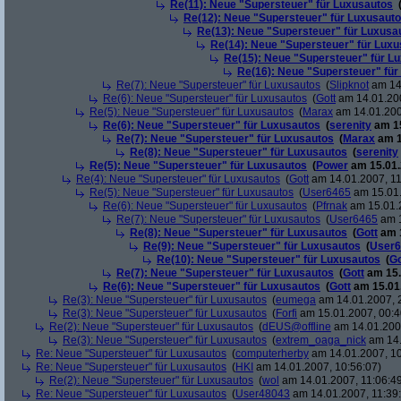
Re(11): Neue "Supersteuer" für Luxusautos
Re(12): Neue "Supersteuer" für Luxusaut
Re(13): Neue "Supersteuer" für Luxusa
Re(14): Neue "Supersteuer" für Lux
Re(15): Neue "Supersteuer" für L
Re(16): Neue "Supersteuer" für
Re(7): Neue "Supersteuer" für Luxusautos
(
Slipknot
am 14.
Re(6): Neue "Supersteuer" für Luxusautos
(
Gott
am 14.01.200
Re(5): Neue "Supersteuer" für Luxusautos
(
Marax
am 14.01.200
Re(6): Neue "Supersteuer" für Luxusautos
(
serenity
am 15
Re(7): Neue "Supersteuer" für Luxusautos
(
Marax
am 1
Re(8): Neue "Supersteuer" für Luxusautos
(
serenity
Re(5): Neue "Supersteuer" für Luxusautos
(
Power
am 15.01.
Re(4): Neue "Supersteuer" für Luxusautos
(
Gott
am 14.01.2007, 11
Re(5): Neue "Supersteuer" für Luxusautos
(
User6465
am 15.01.
Re(6): Neue "Supersteuer" für Luxusautos
(
Pfrnak
am 15.01.2
Re(7): Neue "Supersteuer" für Luxusautos
(
User6465
am 1
Re(8): Neue "Supersteuer" für Luxusautos
(
Gott
am 1
Re(9): Neue "Supersteuer" für Luxusautos
(
User6
Re(10): Neue "Supersteuer" für Luxusautos
(
Go
Re(7): Neue "Supersteuer" für Luxusautos
(
Gott
am 15.
Re(6): Neue "Supersteuer" für Luxusautos
(
Gott
am 15.01.
Re(3): Neue "Supersteuer" für Luxusautos
(
eumega
am 14.01.2007, 
Re(3): Neue "Supersteuer" für Luxusautos
(
Forfi
am 15.01.2007, 00:4
Re(2): Neue "Supersteuer" für Luxusautos
(
dEUS@offline
am 14.01.2007
Re(3): Neue "Supersteuer" für Luxusautos
(
extrem_oaga_nick
am 14.
Re: Neue "Supersteuer" für Luxusautos
(
computerherby
am 14.01.2007, 10
Re: Neue "Supersteuer" für Luxusautos
(
HKI
am 14.01.2007, 10:56:07)
Re(2): Neue "Supersteuer" für Luxusautos
(
wol
am 14.01.2007, 11:06:4
Re: Neue "Supersteuer" für Luxusautos
(
User48043
am 14.01.2007, 11:39