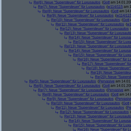
Re(6): Neue "Supersteuer" für Luxusautos
(
Gott
am 14.01.200
Re(7): Neue "Supersteuer" für Luxusautos
(
w114/115
am 1
Re(8): Neue "Supersteuer" für Luxusautos
(
Gott
am 14.0
Re(9): Neue "Supersteuer" für Luxusautos
(
w114/11
Re(10): Neue "Supersteuer" für Luxusautos
(
Gott
a
Re(11): Neue "Supersteuer" für Luxusautos
(
w1
Re(12): Neue "Supersteuer" für Luxusautos
Re(13): Neue "Supersteuer" für Luxusaut
Re(14): Neue "Supersteuer" für Luxusa
Re(15): Neue "Supersteuer" für Lux
Re(13): Neue "Supersteuer" für Luxusaut
Re(14): Neue "Supersteuer" für Luxusa
Re(15): Neue "Supersteuer" für Lux
Re(16): Neue "Supersteuer" für 
Re(17): Neue "Supersteuer" fü
Re(18): Neue "Supersteuer"
Re(19): Neue "Supersteue
Re(20): Neue "Superst
Re(5): Neue "Supersteuer" für Luxusautos
(
Pervasive
am 14.01.
Re(6): Neue "Supersteuer" für Luxusautos
(
Gott
am 14.01.200
Re(7): Neue "Supersteuer" für Luxusautos
(
Pervasive
am 1
Re(8): Neue "Supersteuer" für Luxusautos
(
Gott
am 14.0
Re(9): Neue "Supersteuer" für Luxusautos
(
Pervasiv
Re(10): Neue "Supersteuer" für Luxusautos
(
Gott
a
Re(11): Neue "Supersteuer" für Luxusautos
(
Pe
Re(12): Neue "Supersteuer" für Luxusautos
Re(13): Neue "Supersteuer" für Luxusaut
Re(14): Neue "Supersteuer" für Luxusa
Re(15): Neue "Supersteuer" für Lux
Re(16): Neue "Supersteuer" für 