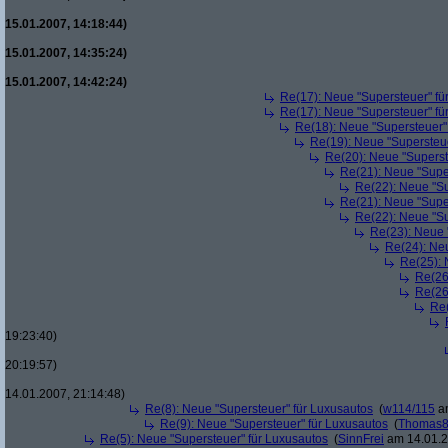
15.01.2007, 14:18:44)
15.01.2007, 14:35:24)
15.01.2007, 14:42:24)
Re(17): Neue "Supersteuer" fü
Re(17): Neue "Supersteuer" fü
Re(18): Neue "Supersteuer"
Re(19): Neue "Supersteue
Re(20): Neue "Superst
Re(21): Neue "Supe
Re(22): Neue "Su
Re(21): Neue "Supe
Re(22): Neue "Su
Re(23): Neue 
Re(24): Ne
Re(25): 
Re(26
Re(26
Re(
19:23:40)
20:19:57)
14.01.2007, 21:14:48)
Re(8): Neue "Supersteuer" für Luxusautos
(
w114/115
am
Re(9): Neue "Supersteuer" für Luxusautos
(
Thomas
Re(5): Neue "Supersteuer" für Luxusautos
(
SinnFrei
am 14.01.2