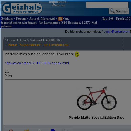
Impressum
|
Werbung
Geizhals
»
Forum
»
Auto & Motorrad
»
Neue
Top-100
|
Fresh-100
&quot;Supersteuer&quot; für Luxusautos (610 Beiträge, 12579 Mal
gelesen)
Du bist nicht angemeldet. [
Login/Registrieren
]
^
Forum
Auto & Motorrad
#
3898316
Neue "Supersteuer" für Luxusautos
Ich freue mich auf eine lebhafte Diskussion!
http:/
/
www.orf.at/
070113-8057/
index.html
LG
Mike
Merida Matts Special Edition Disc