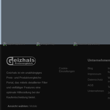
Unternehme
Cookie-
Blog
I
Einstellungen
f
Geizhals ist ein unabhängiges
Impressum
Preis- und Produktvergleichs-
W
Datenschutz
s
Portal, das mittels detaillierter Filter
AGB
T
und vielfältiger Features eine
Unternehmen
optimale Hilfestellung bei der
J
Kaufentscheidung bietet.
P
Ansicht wählen:
Mobile