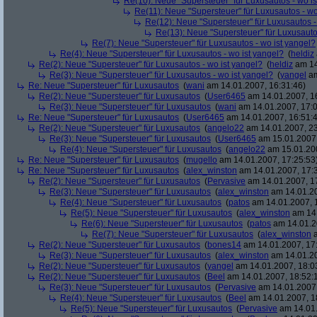
Re(10): Neue "Supersteuer" für Luxusautos - wo is
Re(11): Neue "Supersteuer" für Luxusautos - wo
Re(12): Neue "Supersteuer" für Luxusautos -
Re(13): Neue "Supersteuer" für Luxusauto
Re(7): Neue "Supersteuer" für Luxusautos - wo ist yangel?
Re(4): Neue "Supersteuer" für Luxusautos - wo ist yangel?
(
heldiz
Re(2): Neue "Supersteuer" für Luxusautos - wo ist yangel?
(
heldiz
am 14
Re(3): Neue "Supersteuer" für Luxusautos - wo ist yangel?
(
yangel
am
Re: Neue "Supersteuer" für Luxusautos
(
wani
am 14.01.2007, 16:31:46)
Re(2): Neue "Supersteuer" für Luxusautos
(
User6465
am 14.01.2007, 1
Re(3): Neue "Supersteuer" für Luxusautos
(
wani
am 14.01.2007, 17:0
Re: Neue "Supersteuer" für Luxusautos
(
User6465
am 14.01.2007, 16:51:
Re(2): Neue "Supersteuer" für Luxusautos
(
angelo22
am 14.01.2007, 23
Re(3): Neue "Supersteuer" für Luxusautos
(
User6465
am 15.01.2007,
Re(4): Neue "Supersteuer" für Luxusautos
(
angelo22
am 15.01.200
Re: Neue "Supersteuer" für Luxusautos
(
mugello
am 14.01.2007, 17:25:53
Re: Neue "Supersteuer" für Luxusautos
(
alex_winston
am 14.01.2007, 17:
Re(2): Neue "Supersteuer" für Luxusautos
(
Pervasive
am 14.01.2007, 1
Re(3): Neue "Supersteuer" für Luxusautos
(
alex_winston
am 14.01.20
Re(4): Neue "Supersteuer" für Luxusautos
(
patos
am 14.01.2007, 
Re(5): Neue "Supersteuer" für Luxusautos
(
alex_winston
am 14.
Re(6): Neue "Supersteuer" für Luxusautos
(
patos
am 14.01.2
Re(7): Neue "Supersteuer" für Luxusautos
(
alex_winston
a
Re(2): Neue "Supersteuer" für Luxusautos
(
bones14
am 14.01.2007, 17
Re(3): Neue "Supersteuer" für Luxusautos
(
alex_winston
am 14.01.20
Re(2): Neue "Supersteuer" für Luxusautos
(
yangel
am 14.01.2007, 18:0
Re(2): Neue "Supersteuer" für Luxusautos
(
Beel
am 14.01.2007, 18:52:
Re(3): Neue "Supersteuer" für Luxusautos
(
Pervasive
am 14.01.2007,
Re(4): Neue "Supersteuer" für Luxusautos
(
Beel
am 14.01.2007, 1
Re(5): Neue "Supersteuer" für Luxusautos
(
Pervasive
am 14.01.