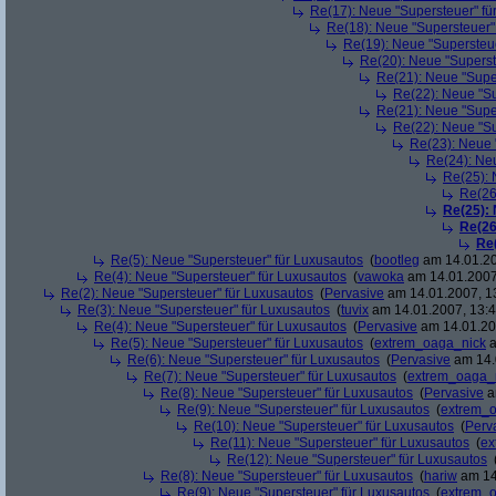
Re(17): Neue "Supersteuer" fü
Re(18): Neue "Supersteuer"
Re(19): Neue "Supersteue
Re(20): Neue "Superst
Re(21): Neue "Supe
Re(22): Neue "Su
Re(21): Neue "Supe
Re(22): Neue "Su
Re(23): Neue 
Re(24): Ne
Re(25): 
Re(26
Re(25):
Re(26
Re
Re(5): Neue "Supersteuer" für Luxusautos
(
bootleg
am 14.01.20
Re(4): Neue "Supersteuer" für Luxusautos
(
vawoka
am 14.01.2007
Re(2): Neue "Supersteuer" für Luxusautos
(
Pervasive
am 14.01.2007, 1
Re(3): Neue "Supersteuer" für Luxusautos
(
tuvix
am 14.01.2007, 13:4
Re(4): Neue "Supersteuer" für Luxusautos
(
Pervasive
am 14.01.20
Re(5): Neue "Supersteuer" für Luxusautos
(
extrem_oaga_nick
a
Re(6): Neue "Supersteuer" für Luxusautos
(
Pervasive
am 14.
Re(7): Neue "Supersteuer" für Luxusautos
(
extrem_oaga_
Re(8): Neue "Supersteuer" für Luxusautos
(
Pervasive
a
Re(9): Neue "Supersteuer" für Luxusautos
(
extrem_
Re(10): Neue "Supersteuer" für Luxusautos
(
Perv
Re(11): Neue "Supersteuer" für Luxusautos
(
ex
Re(12): Neue "Supersteuer" für Luxusautos
Re(8): Neue "Supersteuer" für Luxusautos
(
hariw
am 14
Re(9): Neue "Supersteuer" für Luxusautos
(
extrem_