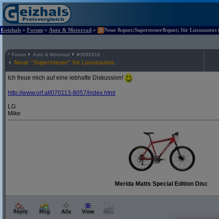
Geizhals
»
Forum
»
Auto & Motorrad
»
Neue &quot;Supersteuer&quot; für Luxusautos (
^
Forum
Auto & Motorrad
#
3898316
Neue "Supersteuer" für Luxusautos
Ich freue mich auf eine lebhafte Diskussion!
http:/
/
www.orf.at/
070113-8057/
index.html
LG
Mike
Merida Matts Special Edition Disc