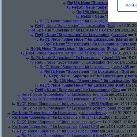
Re(13): Neue "Supersteuer" für Luxusa
Konfi
Re(14): Neue "Supersteuer" für Lux
Re(15): Neue "Supersteuer" für L
Re(16): Neue "Supersteuer" für
Re(7): Neue "Supersteuer" für Luxusautos
(
Slipknot
am 14.
Re(6): Neue "Supersteuer" für Luxusautos
(
Gott
am 14.01.200
Re(5): Neue "Supersteuer" für Luxusautos
(
Marax
am 14.01.200
Re(6): Neue "Supersteuer" für Luxusautos
(
serenity
am 15
Re(7): Neue "Supersteuer" für Luxusautos
(
Marax
am 1
Re(8): Neue "Supersteuer" für Luxusautos
(
serenity
Re(5): Neue "Supersteuer" für Luxusautos
(
Power
am 15.01.
Re(4): Neue "Supersteuer" für Luxusautos
(
Gott
am 14.01.2007, 11
Re(5): Neue "Supersteuer" für Luxusautos
(
User6465
am 15.01.
Re(6): Neue "Supersteuer" für Luxusautos
(
Pfrnak
am 15.01.2
Re(7): Neue "Supersteuer" für Luxusautos
(
User6465
am 1
Re(8): Neue "Supersteuer" für Luxusautos
(
Gott
am 1
Re(9): Neue "Supersteuer" für Luxusautos
(
User6
Re(10): Neue "Supersteuer" für Luxusautos
(
Go
Re(7): Neue "Supersteuer" für Luxusautos
(
Gott
am 15.
Re(6): Neue "Supersteuer" für Luxusautos
(
Gott
am 15.01.
Re(3): Neue "Supersteuer" für Luxusautos
(
eumega
am 14.01.2007, 
Re(3): Neue "Supersteuer" für Luxusautos
(
Forfi
am 15.01.2007, 00:4
Re(2): Neue "Supersteuer" für Luxusautos
(
dEUS@offline
am 14.01.2007
Re(3): Neue "Supersteuer" für Luxusautos
(
extrem_oaga_nick
am 14.
Re: Neue "Supersteuer" für Luxusautos
(
computerherby
am 14.01.2007, 10
Re: Neue "Supersteuer" für Luxusautos
(
HKI
am 14.01.2007, 10:56:07)
Re(2): Neue "Supersteuer" für Luxusautos
(
wol
am 14.01.2007, 11:06:4
Re: Neue "Supersteuer" für Luxusautos
(
User48043
am 14.01.2007, 11:39
Re(2): Neue "Supersteuer" für Luxusautos
(
Entity
am 14.01.2007, 11:46:
Re(3): Neue "Supersteuer" für Luxusautos
(
User48043
am 14.01.2007