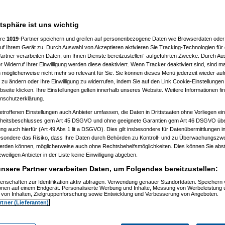
 10:41:43)
:46:50)
atsphäre ist uns wichtig
10:50:20)
7, 10:52:23)
ere
1019
-Partner speichern und greifen auf personenbezogene Daten wie Browserdaten oder 
07, 10:52:44)
f Ihrem Gerät zu. Durch Auswahl von Akzeptieren aktivieren Sie Tracking-Technologien für d
007, 11:01:21)
artner verarbeiten Daten, um Ihnen Dienste bereitzustellen“ aufgeführten Zwecke. Durch Aus
2007, 11:27:44)
01.2007, 14:15:42)
 Widerruf Ihrer Einwilligung werden diese deaktiviert. Wenn Tracker deaktiviert sind, sind m
4.01.2007, 14:17:28)
 möglicherweise nicht mehr so relevant für Sie. Sie können dieses Menü jederzeit wieder auf
el
am 15.01.2007, 12:42:30)
 zu ändern oder Ihre Einwilligung zu widerrufen, indem Sie auf den Link Cookie-Einstellunge
1:59)
eite klicken. Ihre Einstellungen gelten innerhalb unseres Website. Weitere Informationen fin
7, 10:55:38)
nschutzerklärung.
 11:02:48)
:23)
etroffenen Einstellungen auch Anbieter umfassen, die Daten in Drittstaaten ohne Vorliegen ei
, 11:17:13)
itsbeschlusses gem Art 45 DSGVO und ohne geeignete Garantien gem Art 46 DSGVO übermi
11:18:26)
gung auch hierfür (Art 49 Abs 1 lit a DSGVO). Dies gilt insbesondere für Datenübermittlungen i
1.2007, 11:30:04)
esondere das Risiko, dass Ihre Daten durch Behörden zu Kontroll- und zu Überwachungsz
007, 11:35:10)
werden können, möglicherweise auch ohne Rechtsbehelfsmöglichkeiten. Dies können Sie abst
1.2007, 08:06:40)
15.01.2007, 08:19:08)
eweiligen Anbieter in der Liste keine Einwilligung abgeben.
ip
am 15.01.2007, 12:34:31)
nsere Partner verarbeiten Daten, um Folgendes bereitzustellen:
(
reset
am 15.01.2007, 13:35:59)
os
(
Flip
am 15.01.2007, 17:32:28)
enschaften zur Identifikation aktiv abfragen. Verwendung genauer Standortdaten. Speichern 
utos
(
reset
am 16.01.2007, 09:21:51)
ionen auf einem Endgerät. Personalisierte Werbung und Inhalte, Messung von Werbeleistung 
usautos
(
Flip
am 16.01.2007, 21:40:15)
von Inhalten, Zielgruppenforschung sowie Entwicklung und Verbesserung von Angeboten.
 15.01.2007, 16:49:41)
rtner (Lieferanten)
ip
am 15.01.2007, 17:34:16)
(
wol
am 15.01.2007, 21:28:52)
os
(
Flip
am 15.01.2007, 21:31:36)