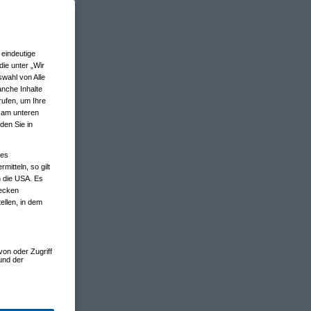
eindeutige
ie unter „Wir
wahl von Alle
anche Inhalte
rufen, um Ihre
n am unteren
den Sie in
nes
tteln, so gilt
n die USA. Es
wecken
ellen, in dem
von oder Zugriff
und der