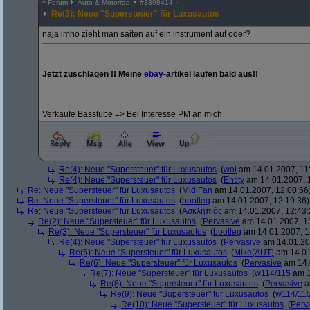
^
Forum
Auto & Motorrad
#
3898414
Re(3): Neue "Supersteuer" für Luxusautos
naja imho zieht man saiten auf ein instrument auf oder?
Jetzt zuschlagen !! Meine
ebay
-artikel laufen bald aus!!
Verkaufe Basstube => Bei Interesse PM an mich
Re(4): Neue "Supersteuer" für Luxusautos
(
wol
am 14.01.2007, 11
Re(4): Neue "Supersteuer" für Luxusautos
(
Entity
am 14.01.2007, 
Re: Neue "Supersteuer" für Luxusautos
(
MidiFan
am 14.01.2007, 12:00:56
Re: Neue "Supersteuer" für Luxusautos
(
bootleg
am 14.01.2007, 12:19:36)
Re: Neue "Supersteuer" für Luxusautos
(
Ἀσκληπιός
am 14.01.2007, 12:43:
Re(2): Neue "Supersteuer" für Luxusautos
(
Pervasive
am 14.01.2007, 1
Re(3): Neue "Supersteuer" für Luxusautos
(
bootleg
am 14.01.2007, 1
Re(4): Neue "Supersteuer" für Luxusautos
(
Pervasive
am 14.01.20
Re(5): Neue "Supersteuer" für Luxusautos
(
Mike(AUT)
am 14.01
Re(6): Neue "Supersteuer" für Luxusautos
(
Pervasive
am 14.
Re(7): Neue "Supersteuer" für Luxusautos
(
w114/115
am 1
Re(8): Neue "Supersteuer" für Luxusautos
(
Pervasive
a
Re(9): Neue "Supersteuer" für Luxusautos
(
w114/11
Re(10): Neue "Supersteuer" für Luxusautos
(
Perv