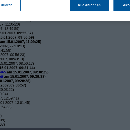
utos
(
wol
am 15.01.2007, 21:34:51)
gurieren
Alle ablehnen
Akz
usautos
(
Flip
am 15.01.2007, 21:44:12)
uxusautos
(
wol
am 15.01.2007, 21:49:52)
 Luxusautos
(
Flip
am 16.01.2007, 21:38:25)
01.2007, 15:12:44)
7, 11:35:20)
7, 18:49:59)
.01.2007, 09:55:37)
5.01.2007, 09:56:59)
am 15.01.2007, 11:09:25)
2007, 22:18:13)
:41:58)
2007, 00:56:23)
007, 08:43:13)
5.01.2007, 08:50:17)
5.01.2007, 09:31:44)
465
am 15.01.2007, 09:38:25)
tt
am 15.01.2007, 09:39:38)
01.2007, 09:28:28)
2007, 09:36:57)
20:03:22)
0:34)
, 12:59:41)
01.2007, 13:01:45)
:54:33)
9)
:39)
07)