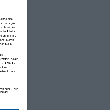
eindeutige
ie unter „Wir
wahl von Alle
anche Inhalte
rufen, um Ihre
n am unteren
den Sie in
nes
tteln, so gilt
n die USA. Es
wecken
ellen, in dem
von oder Zugriff
und der