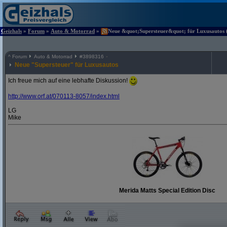
Geizhals
»
Forum
»
Auto & Motorrad
»
Neue &quot;Supersteuer&quot; für Luxusautos (
^
Forum
Auto & Motorrad
#
3898316
Neue "Supersteuer" für Luxusautos
Ich freue mich auf eine lebhafte Diskussion!
http:/
/
www.orf.at/
070113-8057/
index.html
LG
Mike
Merida Matts Special Edition Disc