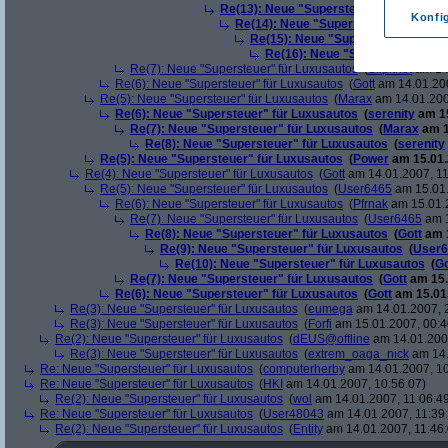
Re(13): Neue "Supersteuer" für Luxusa
Konfi
Re(14): Neue "Supersteuer" für Lux
Re(15): Neue "Supersteuer" für L
Re(16): Neue "Supersteuer" für
Re(7): Neue "Supersteuer" für Luxusautos
(
Slipknot
am 14.
Re(6): Neue "Supersteuer" für Luxusautos
(
Gott
am 14.01.200
Re(5): Neue "Supersteuer" für Luxusautos
(
Marax
am 14.01.200
Re(6): Neue "Supersteuer" für Luxusautos
(
serenity
am 15
Re(7): Neue "Supersteuer" für Luxusautos
(
Marax
am 1
Re(8): Neue "Supersteuer" für Luxusautos
(
serenity
Re(5): Neue "Supersteuer" für Luxusautos
(
Power
am 15.01.
Re(4): Neue "Supersteuer" für Luxusautos
(
Gott
am 14.01.2007, 11
Re(5): Neue "Supersteuer" für Luxusautos
(
User6465
am 15.01.
Re(6): Neue "Supersteuer" für Luxusautos
(
Pfrnak
am 15.01.2
Re(7): Neue "Supersteuer" für Luxusautos
(
User6465
am 1
Re(8): Neue "Supersteuer" für Luxusautos
(
Gott
am 1
Re(9): Neue "Supersteuer" für Luxusautos
(
User6
Re(10): Neue "Supersteuer" für Luxusautos
(
Go
Re(7): Neue "Supersteuer" für Luxusautos
(
Gott
am 15.
Re(6): Neue "Supersteuer" für Luxusautos
(
Gott
am 15.01.
Re(3): Neue "Supersteuer" für Luxusautos
(
eumega
am 14.01.2007, 
Re(3): Neue "Supersteuer" für Luxusautos
(
Forfi
am 15.01.2007, 00:4
Re(2): Neue "Supersteuer" für Luxusautos
(
dEUS@offline
am 14.01.2007
Re(3): Neue "Supersteuer" für Luxusautos
(
extrem_oaga_nick
am 14.
Re: Neue "Supersteuer" für Luxusautos
(
computerherby
am 14.01.2007, 10
Re: Neue "Supersteuer" für Luxusautos
(
HKI
am 14.01.2007, 10:56:07)
Re(2): Neue "Supersteuer" für Luxusautos
(
wol
am 14.01.2007, 11:06:4
Re: Neue "Supersteuer" für Luxusautos
(
User48043
am 14.01.2007, 11:39
Re(2): Neue "Supersteuer" für Luxusautos
(
Entity
am 14.01.2007, 11:46: