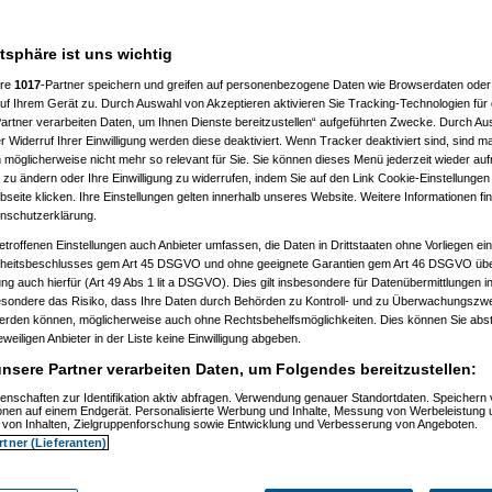
 10:41:43)
:46:50)
atsphäre ist uns wichtig
10:50:20)
7, 10:52:23)
ere
1017
-Partner speichern und greifen auf personenbezogene Daten wie Browserdaten oder 
07, 10:52:44)
f Ihrem Gerät zu. Durch Auswahl von Akzeptieren aktivieren Sie Tracking-Technologien für d
007, 11:01:21)
artner verarbeiten Daten, um Ihnen Dienste bereitzustellen“ aufgeführten Zwecke. Durch Aus
2007, 11:27:44)
01.2007, 14:15:42)
 Widerruf Ihrer Einwilligung werden diese deaktiviert. Wenn Tracker deaktiviert sind, sind m
4.01.2007, 14:17:28)
 möglicherweise nicht mehr so relevant für Sie. Sie können dieses Menü jederzeit wieder auf
el
am 15.01.2007, 12:42:30)
 zu ändern oder Ihre Einwilligung zu widerrufen, indem Sie auf den Link Cookie-Einstellunge
1:59)
eite klicken. Ihre Einstellungen gelten innerhalb unseres Website. Weitere Informationen fin
7, 10:55:38)
nschutzerklärung.
 11:02:48)
:23)
etroffenen Einstellungen auch Anbieter umfassen, die Daten in Drittstaaten ohne Vorliegen ei
, 11:17:13)
itsbeschlusses gem Art 45 DSGVO und ohne geeignete Garantien gem Art 46 DSGVO übermi
11:18:26)
gung auch hierfür (Art 49 Abs 1 lit a DSGVO). Dies gilt insbesondere für Datenübermittlungen i
1.2007, 11:30:04)
esondere das Risiko, dass Ihre Daten durch Behörden zu Kontroll- und zu Überwachungsz
007, 11:35:10)
werden können, möglicherweise auch ohne Rechtsbehelfsmöglichkeiten. Dies können Sie abst
1.2007, 08:06:40)
15.01.2007, 08:19:08)
eweiligen Anbieter in der Liste keine Einwilligung abgeben.
ip
am 15.01.2007, 12:34:31)
nsere Partner verarbeiten Daten, um Folgendes bereitzustellen:
(
reset
am 15.01.2007, 13:35:59)
os
(
Flip
am 15.01.2007, 17:32:28)
enschaften zur Identifikation aktiv abfragen. Verwendung genauer Standortdaten. Speichern 
utos
(
reset
am 16.01.2007, 09:21:51)
ionen auf einem Endgerät. Personalisierte Werbung und Inhalte, Messung von Werbeleistung 
usautos
(
Flip
am 16.01.2007, 21:40:15)
von Inhalten, Zielgruppenforschung sowie Entwicklung und Verbesserung von Angeboten.
 15.01.2007, 16:49:41)
rtner (Lieferanten)
ip
am 15.01.2007, 17:34:16)
(
wol
am 15.01.2007, 21:28:52)
os
(
Flip
am 15.01.2007, 21:31:36)