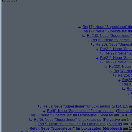
16:58:58)
Re(17): Neue "Supersteuer" fü
Re(17): Neue "Supersteuer" fü
Re(18): Neue "Supersteuer"
Re(19): Neue "Supersteue
Re(20): Neue "Superst
Re(21): Neue "Supe
Re(22): Neue "Su
Re(21): Neue "Supe
Re(22): Neue "Su
Re(23): Neue 
Re(24): Ne
Re(25): 
Re(26
Re(26
Re(
Re(8): Neue "Supersteuer" für Luxusautos
(
w114/115
am
Re(9): Neue "Supersteuer" für Luxusautos
(
Thomas
Re(5): Neue "Supersteuer" für Luxusautos
(
SinnFrei
am 14.01.2
Re(6): Neue "Supersteuer" für Luxusautos
(
Pervasive
am 14.
Re(7): Neue "Supersteuer" für Luxusautos
(
SinnFrei
am 14
Re(5): Neue "Supersteuer" für Luxusautos
(
ddrobesch
am 13