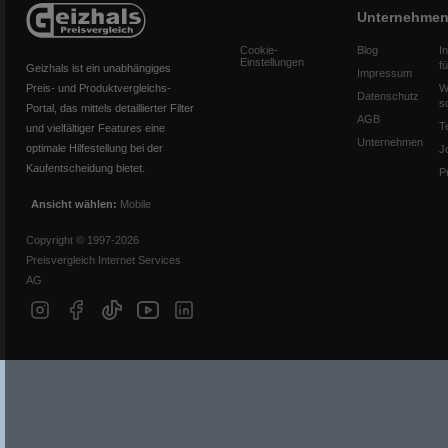
Unternehme
Cookie-
Blog
I
Einstellungen
f
Geizhals ist ein unabhängiges
Impressum
Preis- und Produktvergleichs-
W
Datenschutz
s
Portal, das mittels detaillierter Filter
AGB
T
und vielfältiger Features eine
Unternehmen
optimale Hilfestellung bei der
J
Kaufentscheidung bietet.
P
Ansicht wählen:
Mobile
Copyright © 1997-2026
Preisvergleich Internet Services
AG