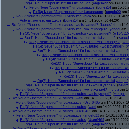
Re(4): Neue "Supersteuer" für Luxusautos
(
angelo22
am 14.01.200
Re(5): Neue "Supersteuer" für Luxusautos
(
bones14
am 15.01.2
Re(6): Neue "Supersteuer" für Luxusautos
(
angelo22
am 1
Re(2): Neue "Supersteuer" für Luxusautos
(
nico
am 14.01.2007, 16:40:2
Auto ist sowieso ein Luxus
(
bones14
am 14.01.2007, 16:44:26)
Re: Neue "Supersteuer" für Luxusautos - wo ist yangel?
(
bones14
am 14.01
Re(2): Neue "Supersteuer" für Luxusautos - wo ist yangel?
(
yangel
am 14
Re(3): Neue "Supersteuer" für Luxusautos - wo ist yangel?
(
w114/115
Re(4): Neue "Supersteuer" für Luxusautos - wo ist yangel?
(
yangel
Re(5): Neue "Supersteuer" für Luxusautos - wo ist yangel?
(
w11
Re(6): Neue "Supersteuer" für Luxusautos - wo ist yangel?
(
y
Re(7): Neue "Supersteuer" für Luxusautos - wo ist yangel?
Re(8): Neue "Supersteuer" für Luxusautos - wo ist yang
Re(9): Neue "Supersteuer" für Luxusautos - wo ist y
Re(10): Neue "Supersteuer" für Luxusautos - wo is
Re(11): Neue "Supersteuer" für Luxusautos - wo
Re(12): Neue "Supersteuer" für Luxusautos -
Re(13): Neue "Supersteuer" für Luxusauto
Re(7): Neue "Supersteuer" für Luxusautos - wo ist yangel?
Re(4): Neue "Supersteuer" für Luxusautos - wo ist yangel?
(
heldiz
Re(2): Neue "Supersteuer" für Luxusautos - wo ist yangel?
(
heldiz
am 14
Re(3): Neue "Supersteuer" für Luxusautos - wo ist yangel?
(
yangel
am
Re: Neue "Supersteuer" für Luxusautos
(
wani
am 14.01.2007, 16:31:46)
Re(2): Neue "Supersteuer" für Luxusautos
(
User6465
am 14.01.2007, 1
Re(3): Neue "Supersteuer" für Luxusautos
(
wani
am 14.01.2007, 17:0
Re: Neue "Supersteuer" für Luxusautos
(
User6465
am 14.01.2007, 16:51:
Re(2): Neue "Supersteuer" für Luxusautos
(
angelo22
am 14.01.2007, 23
Re(3): Neue "Supersteuer" für Luxusautos
(
User6465
am 15.01.2007,
Re(4): Neue "Supersteuer" für Luxusautos
(
angelo22
am 15.01.200
Re: Neue "Supersteuer" für Luxusautos
(
mugello
am 14.01.2007, 17:25:53