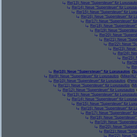
Re(13): Neue "Supersteuer" für Luxusaut
Re(14): Neue "Supersteuer" für Luxusa
Re(15): Neue "Supersteuer" für Lux
Re(16): Neue "Supersteuer" für 
Re(17): Neue "Supersteuer" fü
Re(18): Neue "Supersteuer"
Re(19): Neue "Supersteue
Re(20): Neue "Superst
Re(21): Neue "Supe
Re(22): Neue "Su
Re(23): Neue 
Re(24): Ne
Re(25): 
Re(26
Re(
Re(10): Neue "Supersteuer" für Luxusautos
(
Su
Re(9): Neue "Supersteuer" für Luxusautos
(
Mike(AU
Re(10): Neue "Supersteuer" für Luxusautos
(
Perv
Re(11): Neue "Supersteuer" für Luxusautos
(
Mi
Re(12): Neue "Supersteuer" für Luxusautos
Re(13): Neue "Supersteuer" für Luxusaut
Re(14): Neue "Supersteuer" für Luxusa
Re(15): Neue "Supersteuer" für Lux
Re(16): Neue "Supersteuer" für 
Re(17): Neue "Supersteuer" fü
Re(18): Neue "Supersteuer"
Re(19): Neue "Supersteue
Re(20): Neue "Superst
Re(21): Neue "Supe
Re(22): Neue "Su