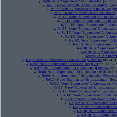
Re(9): Neue "Supersteuer" für Luxusautos
(
w114/11
Re(10): Neue "Supersteuer" für Luxusautos
(
Gott
a
Re(11): Neue "Supersteuer" für Luxusautos
(
w1
Re(12): Neue "Supersteuer" für Luxusautos
Re(13): Neue "Supersteuer" für Luxusaut
Re(14): Neue "Supersteuer" für Luxusa
Re(15): Neue "Supersteuer" für Lux
Re(13): Neue "Supersteuer" für Luxusaut
Re(14): Neue "Supersteuer" für Luxusa
Re(15): Neue "Supersteuer" für Lux
Re(16): Neue "Supersteuer" für 
Re(17): Neue "Supersteuer" fü
Re(18): Neue "Supersteuer"
Re(19): Neue "Supersteue
Re(20): Neue "Superst
Re(5): Neue "Supersteuer" für Luxusautos
(
Pervasive
am 14.01.
Re(6): Neue "Supersteuer" für Luxusautos
(
Gott
am 14.01.200
Re(7): Neue "Supersteuer" für Luxusautos
(
Pervasive
am 1
Re(8): Neue "Supersteuer" für Luxusautos
(
Gott
am 14.0
Re(9): Neue "Supersteuer" für Luxusautos
(
Pervasiv
Re(10): Neue "Supersteuer" für Luxusautos
(
Gott
a
Re(11): Neue "Supersteuer" für Luxusautos
(
Pe
Re(12): Neue "Supersteuer" für Luxusautos
Re(13): Neue "Supersteuer" für Luxusaut
Re(14): Neue "Supersteuer" für Luxusa
Re(15): Neue "Supersteuer" für Lux
Re(16): Neue "Supersteuer" für 
Re(17): Neue "Supersteuer" fü
Re(18): Neue "Supersteuer"
Re(19): Neue "Supersteue