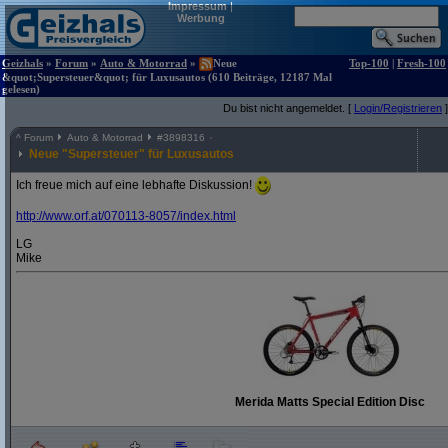
Impressum
|
Werbung
Geizhals
»
Forum
»
Auto & Motorrad
»
Neue
Top-100
|
Fresh-100
&quot;Supersteuer&quot; für Luxusautos (610 Beiträge, 12187 Mal
gelesen)
Du bist nicht angemeldet. [
Login/Registrieren
]
^
Forum
Auto & Motorrad
#
3898316
Neue "Supersteuer" für Luxusautos
Ich freue mich auf eine lebhafte Diskussion!
http:/
/
www.orf.at/
070113-8057/
index.html
LG
Mike
Merida Matts Special Edition Disc