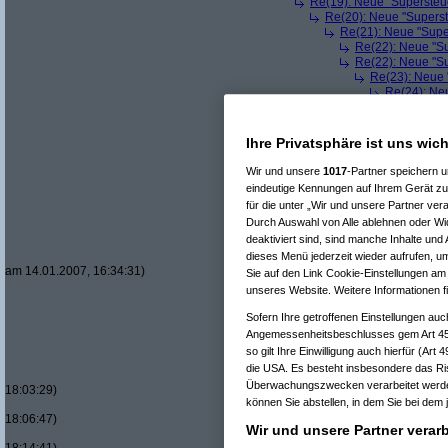
Re(19): Neue "Supersteue
Re(20): Neue "Superst
Re(21): Neue "Supe
Re(22): Neue "Su
Re(22): Neue "Su
Re(23): Neue 
Re(24): Ne
Re(25): 
Re(26
Re(
Ihre Privatsphäre ist uns wich
Re(
Wir und unsere
1017
-Partner speichern 
eindeutige Kennungen auf Ihrem Gerät zu
für die unter „Wir und unsere Partner ver
Durch Auswahl von Alle ablehnen oder Wid
deaktiviert sind, sind manche Inhalte und
dieses Menü jederzeit wieder aufrufen, um
am 14.01.2007, 16:34:31)
Sie auf den Link Cookie-Einstellungen am 
unseres Website. Weitere Informationen f
Sofern Ihre getroffenen Einstellungen auc
Angemessenheitsbeschlusses gem Art 45
so gilt Ihre Einwilligung auch hierfür (Art
die USA. Es besteht insbesondere das Ris
Überwachungszwecken verarbeitet werden
18:03:29)
können Sie abstellen, in dem Sie bei dem j
18:06:47)
Wir und unsere Partner verar