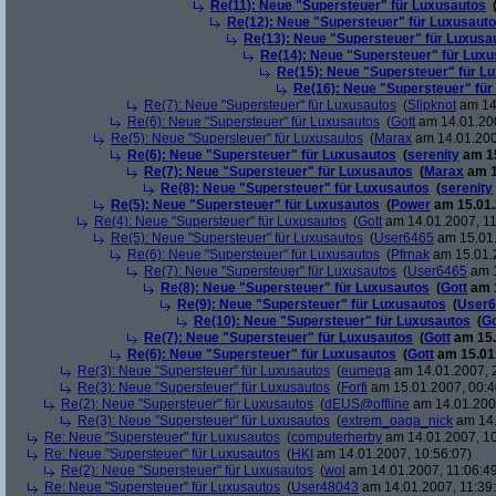
Re(11): Neue "Supersteuer" für Luxusautos
Re(12): Neue "Supersteuer" für Luxusaut
Re(13): Neue "Supersteuer" für Luxusa
Re(14): Neue "Supersteuer" für Lux
Re(15): Neue "Supersteuer" für L
Re(16): Neue "Supersteuer" für
Re(7): Neue "Supersteuer" für Luxusautos
(
Slipknot
am 14.
Re(6): Neue "Supersteuer" für Luxusautos
(
Gott
am 14.01.200
Re(5): Neue "Supersteuer" für Luxusautos
(
Marax
am 14.01.200
Re(6): Neue "Supersteuer" für Luxusautos
(
serenity
am 15
Re(7): Neue "Supersteuer" für Luxusautos
(
Marax
am 1
Re(8): Neue "Supersteuer" für Luxusautos
(
serenity
Re(5): Neue "Supersteuer" für Luxusautos
(
Power
am 15.01.
Re(4): Neue "Supersteuer" für Luxusautos
(
Gott
am 14.01.2007, 11
Re(5): Neue "Supersteuer" für Luxusautos
(
User6465
am 15.01.
Re(6): Neue "Supersteuer" für Luxusautos
(
Pfrnak
am 15.01.2
Re(7): Neue "Supersteuer" für Luxusautos
(
User6465
am 1
Re(8): Neue "Supersteuer" für Luxusautos
(
Gott
am 1
Re(9): Neue "Supersteuer" für Luxusautos
(
User6
Re(10): Neue "Supersteuer" für Luxusautos
(
Go
Re(7): Neue "Supersteuer" für Luxusautos
(
Gott
am 15.
Re(6): Neue "Supersteuer" für Luxusautos
(
Gott
am 15.01.
Re(3): Neue "Supersteuer" für Luxusautos
(
eumega
am 14.01.2007, 
Re(3): Neue "Supersteuer" für Luxusautos
(
Forfi
am 15.01.2007, 00:4
Re(2): Neue "Supersteuer" für Luxusautos
(
dEUS@offline
am 14.01.2007
Re(3): Neue "Supersteuer" für Luxusautos
(
extrem_oaga_nick
am 14.
Re: Neue "Supersteuer" für Luxusautos
(
computerherby
am 14.01.2007, 10
Re: Neue "Supersteuer" für Luxusautos
(
HKI
am 14.01.2007, 10:56:07)
Re(2): Neue "Supersteuer" für Luxusautos
(
wol
am 14.01.2007, 11:06:4
Re: Neue "Supersteuer" für Luxusautos
(
User48043
am 14.01.2007, 11:39