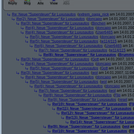
Re: Neue "Supersteuer" für Luxusautos
(
extrem_oaga_nick
am 14.01.2007,
Re(2): Neue "Supersteuer" für Luxusautos
(
doncapo
am 14.01.2007, 10
Re(3): Neue "Supersteuer" für Luxusautos
(
Binchen
am 14.01.2007, 
Re(4): Neue "Supersteuer" für Luxusautos
(
doncapo
am 14.01.200
Re(4): Neue "Supersteuer" für Luxusautos
(
User6465
am 14.01.20
Re(5): Neue "Supersteuer" für Luxusautos
(
doncapo
am 14.01.2
Re(5): Neue "Supersteuer" für Luxusautos
(
w114/115
am 14.01.
Re(6): Neue "Supersteuer" für Luxusautos
(
User6465
am 14.
Re(7): Neue "Supersteuer" für Luxusautos
(
w114/115
am 1
Re(8): Neue "Supersteuer" für Luxusautos
(
Brumms
Re(3): Neue "Supersteuer" für Luxusautos
(
Gott
am 14.01.2007, 10:5
Re(4): Neue "Supersteuer" für Luxusautos
(
doncapo
am 14.01.200
Re(5): Neue "Supersteuer" für Luxusautos
(
Gott
am 14.01.2007,
Re(3): Neue "Supersteuer" für Luxusautos
(
wol
am 14.01.2007, 11:04
Re(4): Neue "Supersteuer" für Luxusautos
(
doncapo
am 14.01.2007
Re(5): Neue "Supersteuer" für Luxusautos
(
wol
am 14.01.2007, 
Re(6): Neue "Supersteuer" für Luxusautos
(
doncapo
am 14.0
Re(7): Neue "Supersteuer" für Luxusautos
(
wol
am 14.01.2
Re(8): Neue "Supersteuer" für Luxusautos
(
Flip
am 15.0
Re(9): Neue "Supersteuer" für Luxusautos
(
reset
am 
Re(10): Neue "Supersteuer" für Luxusautos
(
Fl
Re(11): Neue "Supersteuer" für Luxusautos
Re(12): Neue "Supersteuer" für Luxusaut
Re(13): Neue "Supersteuer" für Luxusa
Re(14): Neue "Supersteuer" für Lux
Re(9): Neue "Supersteuer" für Luxusautos
(
wol
am
Re(10): Neue "Supersteuer" für Luxusautos
(
Fl