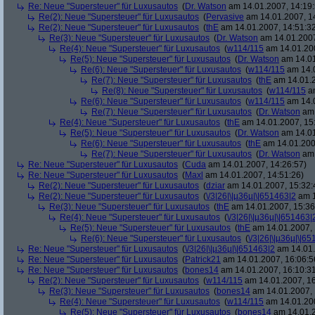
Re: Neue "Supersteuer" für Luxusautos
(
Dr. Watson
am 14.01.2007, 14:19:
Re(2): Neue "Supersteuer" für Luxusautos
(
Pervasive
am 14.01.2007, 1
Re(2): Neue "Supersteuer" für Luxusautos
(
thE
am 14.01.2007, 14:51:3
Re(3): Neue "Supersteuer" für Luxusautos
(
Dr. Watson
am 14.01.2007
Re(4): Neue "Supersteuer" für Luxusautos
(
w114/115
am 14.01.200
Re(5): Neue "Supersteuer" für Luxusautos
(
Dr. Watson
am 14.01
Re(6): Neue "Supersteuer" für Luxusautos
(
w114/115
am 14.0
Re(7): Neue "Supersteuer" für Luxusautos
(
thE
am 14.01.2
Re(8): Neue "Supersteuer" für Luxusautos
(
w114/115
am
Re(6): Neue "Supersteuer" für Luxusautos
(
w114/115
am 14.0
Re(7): Neue "Supersteuer" für Luxusautos
(
Dr. Watson
am 
Re(4): Neue "Supersteuer" für Luxusautos
(
thE
am 14.01.2007, 15
Re(5): Neue "Supersteuer" für Luxusautos
(
Dr. Watson
am 14.01
Re(6): Neue "Supersteuer" für Luxusautos
(
thE
am 14.01.200
Re(7): Neue "Supersteuer" für Luxusautos
(
Dr. Watson
am 
Re: Neue "Supersteuer" für Luxusautos
(
Cuda
am 14.01.2007, 14:26:57)
Re: Neue "Supersteuer" für Luxusautos
(
Maxl
am 14.01.2007, 14:51:26)
Re(2): Neue "Supersteuer" für Luxusautos
(
dziar
am 14.01.2007, 15:32:
Re(2): Neue "Supersteuer" für Luxusautos
(
\/3|26|\|µ36µ|\|651463|2
am 1
Re(3): Neue "Supersteuer" für Luxusautos
(
thE
am 14.01.2007, 15:36
Re(4): Neue "Supersteuer" für Luxusautos
(
\/3|26|\|µ36µ|\|651463|
Re(5): Neue "Supersteuer" für Luxusautos
(
thE
am 14.01.2007, 
Re(6): Neue "Supersteuer" für Luxusautos
(
\/3|26|\|µ36µ|\|6
Re: Neue "Supersteuer" für Luxusautos
(
\/3|26|\|µ36µ|\|651463|2
am 14.01.
Re: Neue "Supersteuer" für Luxusautos
(
Patrick21
am 14.01.2007, 16:06:5
Re: Neue "Supersteuer" für Luxusautos
(
bones14
am 14.01.2007, 16:10:3
Re(2): Neue "Supersteuer" für Luxusautos
(
w114/115
am 14.01.2007, 16
Re(3): Neue "Supersteuer" für Luxusautos
(
bones14
am 14.01.2007, 
Re(4): Neue "Supersteuer" für Luxusautos
(
w114/115
am 14.01.200
Re(5): Neue "Supersteuer" für Luxusautos
(
bones14
am 14.01.2