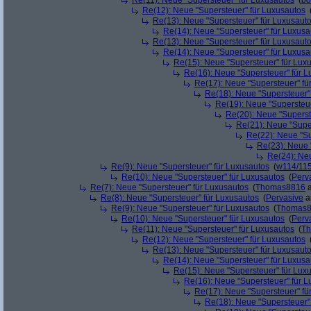
Re(11): Neue "Supersteuer" für Luxusautos
(
bo
Re(12): Neue "Supersteuer" für Luxusautos
Re(13): Neue "Supersteuer" für Luxusaut
Re(14): Neue "Supersteuer" für Luxusa
Re(13): Neue "Supersteuer" für Luxusaut
Re(14): Neue "Supersteuer" für Luxusa
Re(15): Neue "Supersteuer" für Lux
Re(16): Neue "Supersteuer" für 
Re(17): Neue "Supersteuer" fü
Re(18): Neue "Supersteuer"
Re(19): Neue "Supersteue
Re(20): Neue "Superst
Re(21): Neue "Supe
Re(22): Neue "Su
Re(23): Neue 
Re(24): Ne
Re(9): Neue "Supersteuer" für Luxusautos
(
w114/11
Re(10): Neue "Supersteuer" für Luxusautos
(
Perv
Re(7): Neue "Supersteuer" für Luxusautos
(
Thomas8816
a
Re(8): Neue "Supersteuer" für Luxusautos
(
Pervasive
a
Re(9): Neue "Supersteuer" für Luxusautos
(
Thomas
Re(10): Neue "Supersteuer" für Luxusautos
(
Perv
Re(11): Neue "Supersteuer" für Luxusautos
(
T
Re(12): Neue "Supersteuer" für Luxusautos
Re(13): Neue "Supersteuer" für Luxusaut
Re(14): Neue "Supersteuer" für Luxusa
Re(15): Neue "Supersteuer" für Lux
Re(16): Neue "Supersteuer" für 
Re(17): Neue "Supersteuer" fü
Re(18): Neue "Supersteuer"