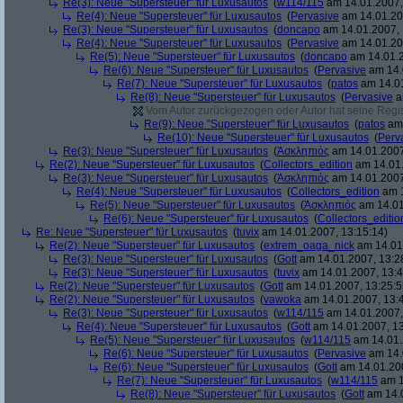
Re(3): Neue "Supersteuer" für Luxusautos
(
w114/115
am 14.01.2007,
Re(4): Neue "Supersteuer" für Luxusautos
(
Pervasive
am 14.01.20
Re(3): Neue "Supersteuer" für Luxusautos
(
doncapo
am 14.01.2007, 
Re(4): Neue "Supersteuer" für Luxusautos
(
Pervasive
am 14.01.20
Re(5): Neue "Supersteuer" für Luxusautos
(
doncapo
am 14.01.2
Re(6): Neue "Supersteuer" für Luxusautos
(
Pervasive
am 14.
Re(7): Neue "Supersteuer" für Luxusautos
(
patos
am 14.01
Re(8): Neue "Supersteuer" für Luxusautos
(
Pervasive
a
Vom Autor zurückgezogen oder Autor hat seine Regist
Re(9): Neue "Supersteuer" für Luxusautos
(
patos
am 
Re(10): Neue "Supersteuer" für Luxusautos
(
Perv
Re(3): Neue "Supersteuer" für Luxusautos
(
Ἀσκληπιός
am 14.01.2007
Re(2): Neue "Supersteuer" für Luxusautos
(
Collectors_edition
am 14.01.
Re(3): Neue "Supersteuer" für Luxusautos
(
Ἀσκληπιός
am 14.01.2007
Re(4): Neue "Supersteuer" für Luxusautos
(
Collectors_edition
am 1
Re(5): Neue "Supersteuer" für Luxusautos
(
Ἀσκληπιός
am 14.01
Re(6): Neue "Supersteuer" für Luxusautos
(
Collectors_editio
Re: Neue "Supersteuer" für Luxusautos
(
tuvix
am 14.01.2007, 13:15:14)
Re(2): Neue "Supersteuer" für Luxusautos
(
extrem_oaga_nick
am 14.01.
Re(3): Neue "Supersteuer" für Luxusautos
(
Gott
am 14.01.2007, 13:2
Re(3): Neue "Supersteuer" für Luxusautos
(
tuvix
am 14.01.2007, 13:4
Re(2): Neue "Supersteuer" für Luxusautos
(
Gott
am 14.01.2007, 13:25:5
Re(2): Neue "Supersteuer" für Luxusautos
(
vawoka
am 14.01.2007, 13:
Re(3): Neue "Supersteuer" für Luxusautos
(
w114/115
am 14.01.2007,
Re(4): Neue "Supersteuer" für Luxusautos
(
Gott
am 14.01.2007, 13
Re(5): Neue "Supersteuer" für Luxusautos
(
w114/115
am 14.01.
Re(6): Neue "Supersteuer" für Luxusautos
(
Pervasive
am 14.
Re(6): Neue "Supersteuer" für Luxusautos
(
Gott
am 14.01.200
Re(7): Neue "Supersteuer" für Luxusautos
(
w114/115
am 1
Re(8): Neue "Supersteuer" für Luxusautos
(
Gott
am 14.0