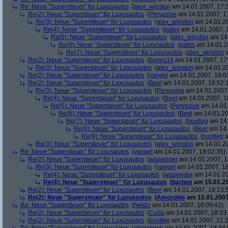
Re: Neue "Supersteuer" für Luxusautos
(
alex_winston
am 14.01.2007, 17:
Re(2): Neue "Supersteuer" für Luxusautos
(
Pervasive
am 14.01.2007, 1
Re(3): Neue "Supersteuer" für Luxusautos
(
alex_winston
am 14.01.20
Re(4): Neue "Supersteuer" für Luxusautos
(
patos
am 14.01.2007, 
Re(5): Neue "Supersteuer" für Luxusautos
(
alex_winston
am 14.
Re(6): Neue "Supersteuer" für Luxusautos
(
patos
am 14.01.2
Re(7): Neue "Supersteuer" für Luxusautos
(
alex_winston
a
Re(2): Neue "Supersteuer" für Luxusautos
(
bones14
am 14.01.2007, 17
Re(3): Neue "Supersteuer" für Luxusautos
(
alex_winston
am 14.01.20
Re(2): Neue "Supersteuer" für Luxusautos
(
yangel
am 14.01.2007, 18:0
Re(2): Neue "Supersteuer" für Luxusautos
(
Beel
am 14.01.2007, 18:52:
Re(3): Neue "Supersteuer" für Luxusautos
(
Pervasive
am 14.01.2007,
Re(4): Neue "Supersteuer" für Luxusautos
(
Beel
am 14.01.2007, 1
Re(5): Neue "Supersteuer" für Luxusautos
(
Pervasive
am 14.01.
Re(6): Neue "Supersteuer" für Luxusautos
(
Beel
am 14.01.20
Re(7): Neue "Supersteuer" für Luxusautos
(
bootleg
am 14.
Re(8): Neue "Supersteuer" für Luxusautos
(
Beel
am 14.
Re(9): Neue "Supersteuer" für Luxusautos
(
bootleg
a
Re(3): Neue "Supersteuer" für Luxusautos
(
alex_winston
am 14.01.20
Re: Neue "Supersteuer" für Luxusautos
(
yangel
am 14.01.2007, 18:02:35)
Re(2): Neue "Supersteuer" für Luxusautos
(
wissender
am 14.01.2007, 1
Re(3): Neue "Supersteuer" für Luxusautos
(
yangel
am 14.01.2007, 18
Re(4): Neue "Supersteuer" für Luxusautos
(
wissender
am 14.01.20
Re(4): Neue "Supersteuer" für Luxusautos
(
barbos
am 15.01.20
Re(2): Neue "Supersteuer" für Luxusautos
(
Beel
am 14.01.2007, 18:13:
Re(2): Neue "Supersteuer" für Luxusautos
(
Amorphis
am 15.01.2007
Re: Neue "Supersteuer" für Luxusautos
(
heldiz
am 14.01.2007, 18:09:42)
Re(2): Neue "Supersteuer" für Luxusautos
(
Cuda
am 14.01.2007, 18:33
Re(2): Neue "Supersteuer" für Luxusautos
(
bootleg
am 14.01.2007, 21:2