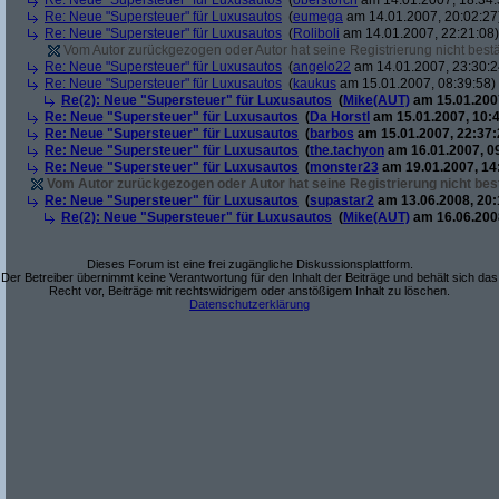
Re: Neue "Supersteuer" für Luxusautos
(
oberstorch
am 14.01.2007, 18:34:
Re: Neue "Supersteuer" für Luxusautos
(
eumega
am 14.01.2007, 20:02:27
Re: Neue "Supersteuer" für Luxusautos
(
Roliboli
am 14.01.2007, 22:21:08)
Vom Autor zurückgezogen oder Autor hat seine Registrierung nicht bestä
Re: Neue "Supersteuer" für Luxusautos
(
angelo22
am 14.01.2007, 23:30:2
Re: Neue "Supersteuer" für Luxusautos
(
kaukus
am 15.01.2007, 08:39:58)
Re(2): Neue "Supersteuer" für Luxusautos
(
Mike(AUT)
am 15.01.2007
Re: Neue "Supersteuer" für Luxusautos
(
Da Horstl
am 15.01.2007, 10:4
Re: Neue "Supersteuer" für Luxusautos
(
barbos
am 15.01.2007, 22:37:
Re: Neue "Supersteuer" für Luxusautos
(
the.tachyon
am 16.01.2007, 0
Re: Neue "Supersteuer" für Luxusautos
(
monster23
am 19.01.2007, 14
Vom Autor zurückgezogen oder Autor hat seine Registrierung nicht best
Re: Neue "Supersteuer" für Luxusautos
(
supastar2
am 13.06.2008, 20:
Re(2): Neue "Supersteuer" für Luxusautos
(
Mike(AUT)
am 16.06.2008
Dieses Forum ist eine frei zugängliche Diskussionsplattform.
Der Betreiber übernimmt keine Verantwortung für den Inhalt der Beiträge und behält sich das
Recht vor, Beiträge mit rechtswidrigem oder anstößigem Inhalt zu löschen.
Datenschutzerklärung