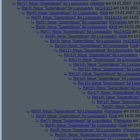
Re(2): Neue "Supersteuer" für Luxusautos
(
vawoka
am 14.01.2007, 13:
Re(3): Neue "Supersteuer" für Luxusautos
(
w114/115
am 14.01.2007,
Re(4): Neue "Supersteuer" für Luxusautos
(
Gott
am 14.01.2007, 13
Re(5): Neue "Supersteuer" für Luxusautos
(
w114/115
am 14.01.
Re(6): Neue "Supersteuer" für Luxusautos
(
Pervasive
am 14.
Re(6): Neue "Supersteuer" für Luxusautos
(
Gott
am 14.01.200
Re(7): Neue "Supersteuer" für Luxusautos
(
w114/115
am 1
Re(8): Neue "Supersteuer" für Luxusautos
(
Gott
am 14.0
Re(9): Neue "Supersteuer" für Luxusautos
(
w114/11
Re(10): Neue "Supersteuer" für Luxusautos
(
Gott
a
Re(11): Neue "Supersteuer" für Luxusautos
(
w1
Re(12): Neue "Supersteuer" für Luxusautos
Re(13): Neue "Supersteuer" für Luxusaut
Re(14): Neue "Supersteuer" für Luxusa
Re(15): Neue "Supersteuer" für Lux
Re(13): Neue "Supersteuer" für Luxusaut
Re(14): Neue "Supersteuer" für Luxusa
Re(15): Neue "Supersteuer" für Lux
Re(16): Neue "Supersteuer" für 
Re(17): Neue "Supersteuer" fü
Re(18): Neue "Supersteuer"
Re(19): Neue "Supersteue
Re(20): Neue "Superst
Re(5): Neue "Supersteuer" für Luxusautos
(
Pervasive
am 14.01.
Re(6): Neue "Supersteuer" für Luxusautos
(
Gott
am 14.01.200
Re(7): Neue "Supersteuer" für Luxusautos
(
Pervasive
am 1
Re(8): Neue "Supersteuer" für Luxusautos
(
Gott
am 14.0
Re(9): Neue "Supersteuer" für Luxusautos
(
Pervasiv
Re(10): Neue "Supersteuer" für Luxusautos
(
Gott
a
Re(11): Neue "Supersteuer" für Luxusautos
(
Pe