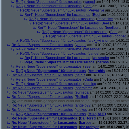
Re(2): Neue "Supersteuer" für Luxusautos
(
yangel
am 14.01.2007, 18:0
Re(2): Neue "Supersteuer" für Luxusautos
(
Beel
am 14.01.2007, 18:52:
Re(3): Neue "Supersteuer" für Luxusautos
(
Pervasive
am 14.01.2007,
Re(4): Neue "Supersteuer" für Luxusautos
(
Beel
am 14.01.2007, 1
Re(5): Neue "Supersteuer" für Luxusautos
(
Pervasive
am 14.01.
Re(6): Neue "Supersteuer" für Luxusautos
(
Beel
am 14.01.20
Re(7): Neue "Supersteuer" für Luxusautos
(
bootleg
am 14.
Re(8): Neue "Supersteuer" für Luxusautos
(
Beel
am 14.
Re(9): Neue "Supersteuer" für Luxusautos
(
bootleg
a
Re(3): Neue "Supersteuer" für Luxusautos
(
alex_winston
am 14.01.20
Re: Neue "Supersteuer" für Luxusautos
(
yangel
am 14.01.2007, 18:02:35)
Re(2): Neue "Supersteuer" für Luxusautos
(
wissender
am 14.01.2007, 1
Re(3): Neue "Supersteuer" für Luxusautos
(
yangel
am 14.01.2007, 18
Re(4): Neue "Supersteuer" für Luxusautos
(
wissender
am 14.01.20
Re(4): Neue "Supersteuer" für Luxusautos
(
barbos
am 15.01.20
Re(2): Neue "Supersteuer" für Luxusautos
(
Beel
am 14.01.2007, 18:13:
Re(2): Neue "Supersteuer" für Luxusautos
(
Amorphis
am 15.01.2007
Re: Neue "Supersteuer" für Luxusautos
(
heldiz
am 14.01.2007, 18:09:42)
Re(2): Neue "Supersteuer" für Luxusautos
(
Cuda
am 14.01.2007, 18:33
Re(2): Neue "Supersteuer" für Luxusautos
(
bootleg
am 14.01.2007, 21:2
Re: Neue "Supersteuer" für Luxusautos
(
oberstorch
am 14.01.2007, 18:34:
Re: Neue "Supersteuer" für Luxusautos
(
eumega
am 14.01.2007, 20:02:27
Re: Neue "Supersteuer" für Luxusautos
(
Roliboli
am 14.01.2007, 22:21:08)
Vom Autor zurückgezogen oder Autor hat seine Registrierung nicht bestä
Re: Neue "Supersteuer" für Luxusautos
(
angelo22
am 14.01.2007, 23:30:2
Re: Neue "Supersteuer" für Luxusautos
(
kaukus
am 15.01.2007, 08:39:58)
Re(2): Neue "Supersteuer" für Luxusautos
(
Mike(AUT)
am 15.01.2007
Re: Neue "Supersteuer" für Luxusautos
(
Da Horstl
am 15.01.2007, 10:4
Re: Neue "Supersteuer" für Luxusautos
(
barbos
am 15.01.2007, 22:37:
Re: Neue "Supersteuer" für Luxusautos
(
the.tachyon
am 16.01.2007, 0