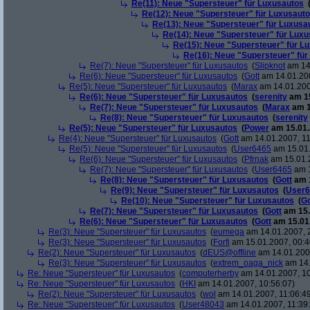
Re(11): Neue "Supersteuer" für Luxusautos
Re(12): Neue "Supersteuer" für Luxusaut
Re(13): Neue "Supersteuer" für Luxusa
Re(14): Neue "Supersteuer" für Lux
Re(15): Neue "Supersteuer" für L
Re(16): Neue "Supersteuer" für
Re(7): Neue "Supersteuer" für Luxusautos
(
Slipknot
am 14.
Re(6): Neue "Supersteuer" für Luxusautos
(
Gott
am 14.01.200
Re(5): Neue "Supersteuer" für Luxusautos
(
Marax
am 14.01.200
Re(6): Neue "Supersteuer" für Luxusautos
(
serenity
am 15
Re(7): Neue "Supersteuer" für Luxusautos
(
Marax
am 1
Re(8): Neue "Supersteuer" für Luxusautos
(
serenity
Re(5): Neue "Supersteuer" für Luxusautos
(
Power
am 15.01.
Re(4): Neue "Supersteuer" für Luxusautos
(
Gott
am 14.01.2007, 11
Re(5): Neue "Supersteuer" für Luxusautos
(
User6465
am 15.01.
Re(6): Neue "Supersteuer" für Luxusautos
(
Pfrnak
am 15.01.2
Re(7): Neue "Supersteuer" für Luxusautos
(
User6465
am 1
Re(8): Neue "Supersteuer" für Luxusautos
(
Gott
am 1
Re(9): Neue "Supersteuer" für Luxusautos
(
User6
Re(10): Neue "Supersteuer" für Luxusautos
(
Go
Re(7): Neue "Supersteuer" für Luxusautos
(
Gott
am 15.
Re(6): Neue "Supersteuer" für Luxusautos
(
Gott
am 15.01.
Re(3): Neue "Supersteuer" für Luxusautos
(
eumega
am 14.01.2007, 
Re(3): Neue "Supersteuer" für Luxusautos
(
Forfi
am 15.01.2007, 00:4
Re(2): Neue "Supersteuer" für Luxusautos
(
dEUS@offline
am 14.01.2007
Re(3): Neue "Supersteuer" für Luxusautos
(
extrem_oaga_nick
am 14.
Re: Neue "Supersteuer" für Luxusautos
(
computerherby
am 14.01.2007, 10
Re: Neue "Supersteuer" für Luxusautos
(
HKI
am 14.01.2007, 10:56:07)
Re(2): Neue "Supersteuer" für Luxusautos
(
wol
am 14.01.2007, 11:06:4
Re: Neue "Supersteuer" für Luxusautos
(
User48043
am 14.01.2007, 11:39