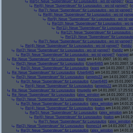
Re(5): Neue "Supersteuer" für Luxusautos - wo ist yangel?
(
w11
Re(6): Neue "Supersteuer" für Luxusautos - wo ist yangel?
(
y
Re(7): Neue "Supersteuer" für Luxusautos - wo ist yangel?
Re(8): Neue "Supersteuer" für Luxusautos - wo ist yang
Re(9): Neue "Supersteuer" für Luxusautos - wo ist y
Re(10): Neue "Supersteuer" für Luxusautos - wo is
Re(11): Neue "Supersteuer" für Luxusautos - wo
Re(12): Neue "Supersteuer" für Luxusautos -
Re(13): Neue "Supersteuer" für Luxusauto
Re(7): Neue "Supersteuer" für Luxusautos - wo ist yangel?
Re(4): Neue "Supersteuer" für Luxusautos - wo ist yangel?
(
heldiz
Re(2): Neue "Supersteuer" für Luxusautos - wo ist yangel?
(
heldiz
am 14
Re(3): Neue "Supersteuer" für Luxusautos - wo ist yangel?
(
yangel
am
Re: Neue "Supersteuer" für Luxusautos
(
wani
am 14.01.2007, 16:31:46)
Re(2): Neue "Supersteuer" für Luxusautos
(
User6465
am 14.01.2007, 1
Re(3): Neue "Supersteuer" für Luxusautos
(
wani
am 14.01.2007, 17:0
Re: Neue "Supersteuer" für Luxusautos
(
User6465
am 14.01.2007, 16:51:
Re(2): Neue "Supersteuer" für Luxusautos
(
angelo22
am 14.01.2007, 23
Re(3): Neue "Supersteuer" für Luxusautos
(
User6465
am 15.01.2007,
Re(4): Neue "Supersteuer" für Luxusautos
(
angelo22
am 15.01.200
Re: Neue "Supersteuer" für Luxusautos
(
mugello
am 14.01.2007, 17:25:53
Re: Neue "Supersteuer" für Luxusautos
(
alex_winston
am 14.01.2007, 17:
Re(2): Neue "Supersteuer" für Luxusautos
(
Pervasive
am 14.01.2007, 1
Re(3): Neue "Supersteuer" für Luxusautos
(
alex_winston
am 14.01.20
Re(4): Neue "Supersteuer" für Luxusautos
(
patos
am 14.01.2007, 
Re(5): Neue "Supersteuer" für Luxusautos
(
alex_winston
am 14.
Re(6): Neue "Supersteuer" für Luxusautos
(
patos
am 14.01.2
Re(7): Neue "Supersteuer" für Luxusautos
(
alex_winston
a
Re(2): Neue "Supersteuer" für Luxusautos
(
bones14
am 14.01.2007, 17
Re(3): Neue "Supersteuer" für Luxusautos
(
alex_winston
am 14.01.20