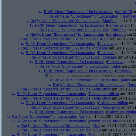
Re(8): Neue "Supersteuer" für Luxusautos
(
w114/115
am
Re(9): Neue "Supersteuer" für Luxusautos
(
Thomas
Re(5): Neue "Supersteuer" für Luxusautos
(
SinnFrei
am 14.01.2
Re(6): Neue "Supersteuer" für Luxusautos
(
Pervasive
am 14.
Re(7): Neue "Supersteuer" für Luxusautos
(
SinnFrei
am 14
Re(5): Neue "Supersteuer" für Luxusautos
(
ddrobesch
am 13
Re(3): Neue "Supersteuer" für Luxusautos
(
w114/115
am 14.01.2007,
Re(4): Neue "Supersteuer" für Luxusautos
(
Pervasive
am 14.01.20
Re(3): Neue "Supersteuer" für Luxusautos
(
doncapo
am 14.01.2007, 
Re(4): Neue "Supersteuer" für Luxusautos
(
Pervasive
am 14.01.20
Re(5): Neue "Supersteuer" für Luxusautos
(
doncapo
am 14.01.2
Re(6): Neue "Supersteuer" für Luxusautos
(
Pervasive
am 14.
Re(7): Neue "Supersteuer" für Luxusautos
(
patos
am 14.01
Re(8): Neue "Supersteuer" für Luxusautos
(
Pervasive
a
Vom Autor zurückgezogen oder Autor hat seine Regist
Re(9): Neue "Supersteuer" für Luxusautos
(
patos
am 
Re(10): Neue "Supersteuer" für Luxusautos
(
Perv
Re(3): Neue "Supersteuer" für Luxusautos
(
Ἀσκληπιός
am 14.01.2007
Re(2): Neue "Supersteuer" für Luxusautos
(
Collectors_edition
am 14.01.
Re(3): Neue "Supersteuer" für Luxusautos
(
Ἀσκληπιός
am 14.01.2007
Re(4): Neue "Supersteuer" für Luxusautos
(
Collectors_edition
am 1
Re(5): Neue "Supersteuer" für Luxusautos
(
Ἀσκληπιός
am 14.01
Re(6): Neue "Supersteuer" für Luxusautos
(
Collectors_editio
Re: Neue "Supersteuer" für Luxusautos
(
tuvix
am 14.01.2007, 13:15:14)
Re(2): Neue "Supersteuer" für Luxusautos
(
extrem_oaga_nick
am 14.01.
Re(3): Neue "Supersteuer" für Luxusautos
(
Gott
am 14.01.2007, 13:2
Re(3): Neue "Supersteuer" für Luxusautos
(
tuvix
am 14.01.2007, 13:4
Re(2): Neue "Supersteuer" für Luxusautos
(
Gott
am 14.01.2007, 13:25:5