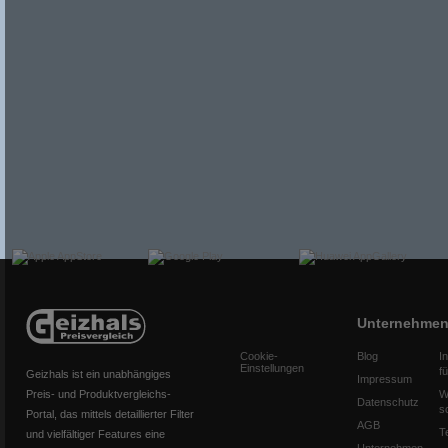
Unternehme
Cookie-
Blog
I
Einstellungen
f
Geizhals ist ein unabhängiges
Impressum
Preis- und Produktvergleichs-
W
Datenschutz
s
Portal, das mittels detaillierter Filter
AGB
T
und vielfältiger Features eine