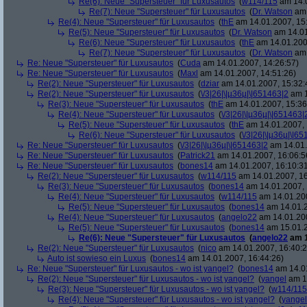
Re(6): Neue "Supersteuer" für Luxusautos
(
w114/115
am 14.0
Re(7): Neue "Supersteuer" für Luxusautos
(
Dr. Watson
am 
Re(4): Neue "Supersteuer" für Luxusautos
(
thE
am 14.01.2007, 15
Re(5): Neue "Supersteuer" für Luxusautos
(
Dr. Watson
am 14.01
Re(6): Neue "Supersteuer" für Luxusautos
(
thE
am 14.01.200
Re(7): Neue "Supersteuer" für Luxusautos
(
Dr. Watson
am 
Re: Neue "Supersteuer" für Luxusautos
(
Cuda
am 14.01.2007, 14:26:57)
Re: Neue "Supersteuer" für Luxusautos
(
Maxl
am 14.01.2007, 14:51:26)
Re(2): Neue "Supersteuer" für Luxusautos
(
dziar
am 14.01.2007, 15:32:
Re(2): Neue "Supersteuer" für Luxusautos
(
\/3|26|\|µ36µ|\|651463|2
am 1
Re(3): Neue "Supersteuer" für Luxusautos
(
thE
am 14.01.2007, 15:36
Re(4): Neue "Supersteuer" für Luxusautos
(
\/3|26|\|µ36µ|\|651463|
Re(5): Neue "Supersteuer" für Luxusautos
(
thE
am 14.01.2007, 
Re(6): Neue "Supersteuer" für Luxusautos
(
\/3|26|\|µ36µ|\|6
Re: Neue "Supersteuer" für Luxusautos
(
\/3|26|\|µ36µ|\|651463|2
am 14.01.
Re: Neue "Supersteuer" für Luxusautos
(
Patrick21
am 14.01.2007, 16:06:5
Re: Neue "Supersteuer" für Luxusautos
(
bones14
am 14.01.2007, 16:10:3
Re(2): Neue "Supersteuer" für Luxusautos
(
w114/115
am 14.01.2007, 16
Re(3): Neue "Supersteuer" für Luxusautos
(
bones14
am 14.01.2007, 
Re(4): Neue "Supersteuer" für Luxusautos
(
w114/115
am 14.01.200
Re(5): Neue "Supersteuer" für Luxusautos
(
bones14
am 14.01.2
Re(4): Neue "Supersteuer" für Luxusautos
(
angelo22
am 14.01.200
Re(5): Neue "Supersteuer" für Luxusautos
(
bones14
am 15.01.2
Re(6): Neue "Supersteuer" für Luxusautos
(
angelo22
am 1
Re(2): Neue "Supersteuer" für Luxusautos
(
nico
am 14.01.2007, 16:40:2
Auto ist sowieso ein Luxus
(
bones14
am 14.01.2007, 16:44:26)
Re: Neue "Supersteuer" für Luxusautos - wo ist yangel?
(
bones14
am 14.01
Re(2): Neue "Supersteuer" für Luxusautos - wo ist yangel?
(
yangel
am 14
Re(3): Neue "Supersteuer" für Luxusautos - wo ist yangel?
(
w114/115
Re(4): Neue "Supersteuer" für Luxusautos - wo ist yangel?
(
yangel