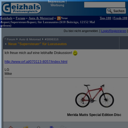
Impressum
|
Werbung
Geizhals
»
Forum
»
Auto & Motorrad
»
Neue
Top-100
|
Fresh-100
&quot;Supersteuer&quot; für Luxusautos (610 Beiträge, 12152 Mal
gelesen)
Du bist nicht angemeldet. [
Login/Registrieren
]
^
Forum
Auto & Motorrad
#
3898316
Neue "Supersteuer" für Luxusautos
Ich freue mich auf eine lebhafte Diskussion!
http:/
/
www.orf.at/
070113-8057/
index.html
LG
Mike
Merida Matts Special Edition Disc