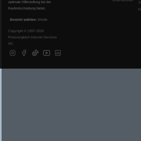
Unternehmen
optimale Hilfestellung bei der
J
Kaufentscheidung bietet.
P
Ansicht wählen:
Mobile
Copyright © 1997-2026
Preisvergleich Internet Services
AG