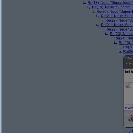
Re(18): Neue "Supersteuer"
Re(19): Neue "Supersteue
Re(20): Neue "Superst
Re(21): Neue "Supe
Re(22): Neue "Su
Re(21): Neue "Supe
Re(22): Neue "Su
Re(23): Neue 
Re(24): Ne
Re(25): 
Re(26
Re(26
^
For
Re
bei 
www.