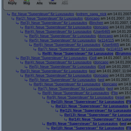
Re: Neue "Supersteuer" für Luxusautos
(
extrem_oaga_nick
am 14.01.2007,
Re(2): Neue "Supersteuer" für Luxusautos
(
doncapo
am 14.01.2007, 10
Re(3): Neue "Supersteuer" für Luxusautos
(
Binchen
am 14.01.2007, 
Re(4): Neue "Supersteuer" für Luxusautos
(
doncapo
am 14.01.200
Re(4): Neue "Supersteuer" für Luxusautos
(
User6465
am 14.01.20
Re(5): Neue "Supersteuer" für Luxusautos
(
doncapo
am 14.01.2
Re(5): Neue "Supersteuer" für Luxusautos
(
w114/115
am 14.01.
Re(6): Neue "Supersteuer" für Luxusautos
(
User6465
am 14.
Re(7): Neue "Supersteuer" für Luxusautos
(
w114/115
am 1
Re(8): Neue "Supersteuer" für Luxusautos
(
Brumms
Re(3): Neue "Supersteuer" für Luxusautos
(
Gott
am 14.01.2007, 10:5
Re(4): Neue "Supersteuer" für Luxusautos
(
doncapo
am 14.01.200
Re(5): Neue "Supersteuer" für Luxusautos
(
Gott
am 14.01.2007,
Re(3): Neue "Supersteuer" für Luxusautos
(
wol
am 14.01.2007, 11:04
Re(4): Neue "Supersteuer" für Luxusautos
(
doncapo
am 14.01.2007
Re(5): Neue "Supersteuer" für Luxusautos
(
wol
am 14.01.2007, 
Re(6): Neue "Supersteuer" für Luxusautos
(
doncapo
am 14.0
Re(7): Neue "Supersteuer" für Luxusautos
(
wol
am 14.01.2
Re(8): Neue "Supersteuer" für Luxusautos
(
Flip
am 15.0
Re(9): Neue "Supersteuer" für Luxusautos
(
reset
am 
Re(10): Neue "Supersteuer" für Luxusautos
(
Fl
Re(11): Neue "Supersteuer" für Luxusautos
Re(12): Neue "Supersteuer" für Luxusaut
Re(13): Neue "Supersteuer" für Luxusa
Re(14): Neue "Supersteuer" für Lux
Re(9): Neue "Supersteuer" für Luxusautos
(
wol
am
Re(10): Neue "Supersteuer" für Luxusautos
(
Fl