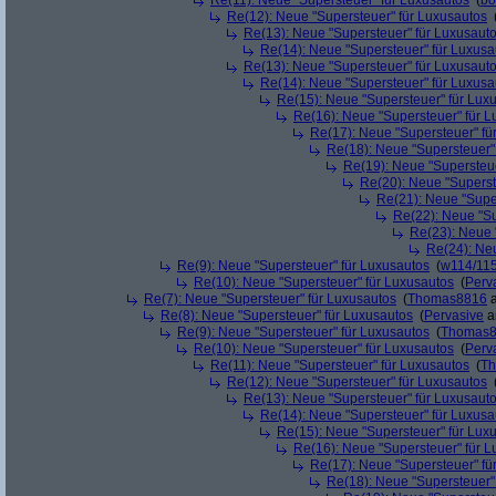
Re(11): Neue "Supersteuer" für Luxusautos
(
bo
Re(12): Neue "Supersteuer" für Luxusautos
Re(13): Neue "Supersteuer" für Luxusaut
Re(14): Neue "Supersteuer" für Luxusa
Re(13): Neue "Supersteuer" für Luxusaut
Re(14): Neue "Supersteuer" für Luxusa
Re(15): Neue "Supersteuer" für Lux
Re(16): Neue "Supersteuer" für 
Re(17): Neue "Supersteuer" fü
Re(18): Neue "Supersteuer"
Re(19): Neue "Supersteue
Re(20): Neue "Superst
Re(21): Neue "Supe
Re(22): Neue "Su
Re(23): Neue 
Re(24): Ne
Re(9): Neue "Supersteuer" für Luxusautos
(
w114/11
Re(10): Neue "Supersteuer" für Luxusautos
(
Perv
Re(7): Neue "Supersteuer" für Luxusautos
(
Thomas8816
a
Re(8): Neue "Supersteuer" für Luxusautos
(
Pervasive
a
Re(9): Neue "Supersteuer" für Luxusautos
(
Thomas
Re(10): Neue "Supersteuer" für Luxusautos
(
Perv
Re(11): Neue "Supersteuer" für Luxusautos
(
T
Re(12): Neue "Supersteuer" für Luxusautos
Re(13): Neue "Supersteuer" für Luxusaut
Re(14): Neue "Supersteuer" für Luxusa
Re(15): Neue "Supersteuer" für Lux
Re(16): Neue "Supersteuer" für 
Re(17): Neue "Supersteuer" fü
Re(18): Neue "Supersteuer"