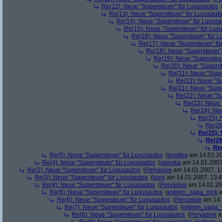
Re(12): Neue "Supersteuer" für Luxusautos
Re(13): Neue "Supersteuer" für Luxusaut
Re(14): Neue "Supersteuer" für Luxusa
Re(15): Neue "Supersteuer" für Lux
Re(16): Neue "Supersteuer" für 
Re(17): Neue "Supersteuer" fü
Re(18): Neue "Supersteuer"
Re(19): Neue "Supersteue
Re(20): Neue "Superst
Re(21): Neue "Supe
Re(22): Neue "Su
Re(21): Neue "Supe
Re(22): Neue "Su
Re(23): Neue 
Re(24): Ne
Re(25): 
Re(26
Re(25):
Re(26
Re
Re(5): Neue "Supersteuer" für Luxusautos
(
bootleg
am 14.01.20
Re(4): Neue "Supersteuer" für Luxusautos
(
vawoka
am 14.01.2007
Re(2): Neue "Supersteuer" für Luxusautos
(
Pervasive
am 14.01.2007, 1
Re(3): Neue "Supersteuer" für Luxusautos
(
tuvix
am 14.01.2007, 13:4
Re(4): Neue "Supersteuer" für Luxusautos
(
Pervasive
am 14.01.20
Re(5): Neue "Supersteuer" für Luxusautos
(
extrem_oaga_nick
a
Re(6): Neue "Supersteuer" für Luxusautos
(
Pervasive
am 14.
Re(7): Neue "Supersteuer" für Luxusautos
(
extrem_oaga_
Re(8): Neue "Supersteuer" für Luxusautos
(
Pervasive
a