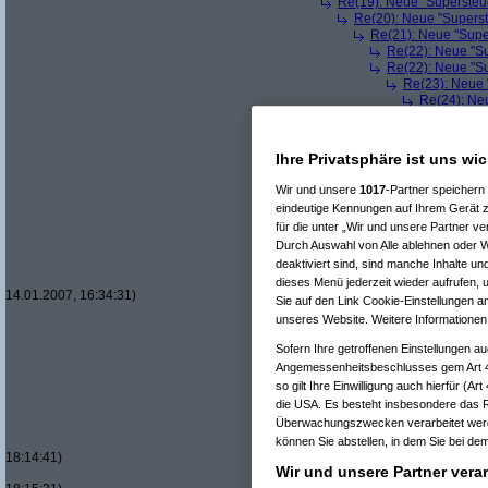
Re(19): Neue "Supersteue
Re(20): Neue "Superst
Re(21): Neue "Supe
Re(22): Neue "Su
Re(22): Neue "Su
Re(23): Neue 
Re(24): Ne
Re(25): 
Re(26
Re(
Ihre Privatsphäre ist uns wic
Re(
Wir und unsere
1017
-Partner speichern
eindeutige Kennungen auf Ihrem Gerät z
für die unter „Wir und unsere Partner v
Durch Auswahl von Alle ablehnen oder Wi
deaktiviert sind, sind manche Inhalte u
dieses Menü jederzeit wieder aufrufen, u
14.01.2007, 16:34:31)
Sie auf den Link Cookie-Einstellungen a
unseres Website. Weitere Informationen 
Sofern Ihre getroffenen Einstellungen au
Angemessenheitsbeschlusses gem Art 
so gilt Ihre Einwilligung auch hierfür (A
die USA. Es besteht insbesondere das R
Überwachungszwecken verarbeitet werd
können Sie abstellen, in dem Sie bei dem 
18:14:41)
Wir und unsere Partner vera