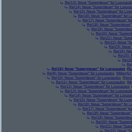
Re(13): Neue "Supersteuer" für Luxusaut
Re(14): Neue "Supersteuer" für Luxusa
Re(15): Neue "Supersteuer" für Lux
Re(16): Neue "Supersteuer" für 
Re(17): Neue "Supersteuer" fü
Re(18): Neue "Supersteuer"
Re(19): Neue "Supersteue
Re(20): Neue "Superst
Re(21): Neue "Supe
Re(22): Neue "Su
Re(23): Neue 
Re(24): Ne
Re(25): 
Re(26
Re(
Re(10): Neue "Supersteuer" für Luxusautos
(
Su
Re(9): Neue "Supersteuer" für Luxusautos
(
Mike(AU
Re(10): Neue "Supersteuer" für Luxusautos
(
Perv
Re(11): Neue "Supersteuer" für Luxusautos
(
Mi
Re(12): Neue "Supersteuer" für Luxusautos
Re(13): Neue "Supersteuer" für Luxusaut
Re(14): Neue "Supersteuer" für Luxusa
Re(15): Neue "Supersteuer" für Lux
Re(16): Neue "Supersteuer" für 
Re(17): Neue "Supersteuer" fü
Re(18): Neue "Supersteuer"
Re(19): Neue "Supersteue
Re(20): Neue "Superst
Re(21): Neue "Supe
Re(22): Neue "Su