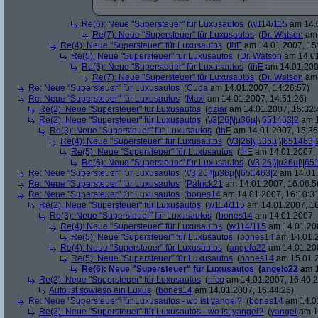
Re(6): Neue "Supersteuer" für Luxusautos
(
w114/115
am 14.0
Re(7): Neue "Supersteuer" für Luxusautos
(
Dr. Watson
am 
Re(4): Neue "Supersteuer" für Luxusautos
(
thE
am 14.01.2007, 15
Re(5): Neue "Supersteuer" für Luxusautos
(
Dr. Watson
am 14.01
Re(6): Neue "Supersteuer" für Luxusautos
(
thE
am 14.01.200
Re(7): Neue "Supersteuer" für Luxusautos
(
Dr. Watson
am 
Re: Neue "Supersteuer" für Luxusautos
(
Cuda
am 14.01.2007, 14:26:57)
Re: Neue "Supersteuer" für Luxusautos
(
Maxl
am 14.01.2007, 14:51:26)
Re(2): Neue "Supersteuer" für Luxusautos
(
dziar
am 14.01.2007, 15:32:
Re(2): Neue "Supersteuer" für Luxusautos
(
\/3|26|\|µ36µ|\|651463|2
am 1
Re(3): Neue "Supersteuer" für Luxusautos
(
thE
am 14.01.2007, 15:36
Re(4): Neue "Supersteuer" für Luxusautos
(
\/3|26|\|µ36µ|\|651463|
Re(5): Neue "Supersteuer" für Luxusautos
(
thE
am 14.01.2007, 
Re(6): Neue "Supersteuer" für Luxusautos
(
\/3|26|\|µ36µ|\|6
Re: Neue "Supersteuer" für Luxusautos
(
\/3|26|\|µ36µ|\|651463|2
am 14.01.
Re: Neue "Supersteuer" für Luxusautos
(
Patrick21
am 14.01.2007, 16:06:5
Re: Neue "Supersteuer" für Luxusautos
(
bones14
am 14.01.2007, 16:10:3
Re(2): Neue "Supersteuer" für Luxusautos
(
w114/115
am 14.01.2007, 16
Re(3): Neue "Supersteuer" für Luxusautos
(
bones14
am 14.01.2007, 
Re(4): Neue "Supersteuer" für Luxusautos
(
w114/115
am 14.01.200
Re(5): Neue "Supersteuer" für Luxusautos
(
bones14
am 14.01.2
Re(4): Neue "Supersteuer" für Luxusautos
(
angelo22
am 14.01.200
Re(5): Neue "Supersteuer" für Luxusautos
(
bones14
am 15.01.2
Re(6): Neue "Supersteuer" für Luxusautos
(
angelo22
am 1
Re(2): Neue "Supersteuer" für Luxusautos
(
nico
am 14.01.2007, 16:40:2
Auto ist sowieso ein Luxus
(
bones14
am 14.01.2007, 16:44:26)
Re: Neue "Supersteuer" für Luxusautos - wo ist yangel?
(
bones14
am 14.01
Re(2): Neue "Supersteuer" für Luxusautos - wo ist yangel?
(
yangel
am 14