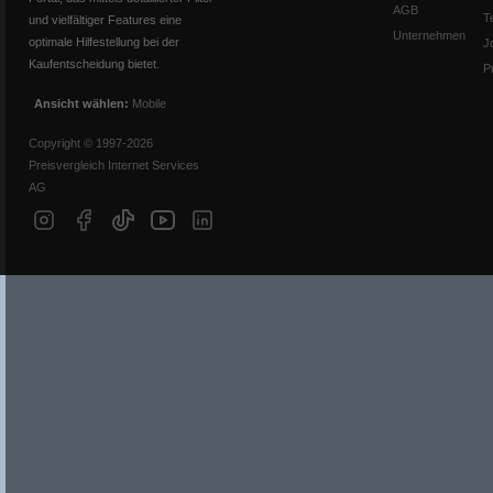
AGB
T
und vielfältiger Features eine
Unternehmen
optimale Hilfestellung bei der
J
Kaufentscheidung bietet.
P
Ansicht wählen:
Mobile
Copyright © 1997-2026
Preisvergleich Internet Services
AG