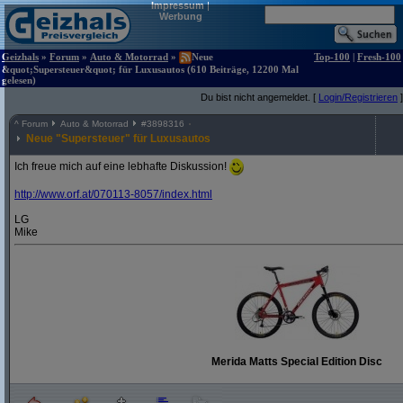
Impressum
|
Werbung
Geizhals
»
Forum
»
Auto & Motorrad
»
Neue
Top-100
|
Fresh-100
&quot;Supersteuer&quot; für Luxusautos (610 Beiträge, 12200 Mal
gelesen)
Du bist nicht angemeldet. [
Login/Registrieren
]
^
Forum
Auto & Motorrad
#
3898316
Neue "Supersteuer" für Luxusautos
Ich freue mich auf eine lebhafte Diskussion!
http:/
/
www.orf.at/
070113-8057/
index.html
LG
Mike
Merida Matts Special Edition Disc