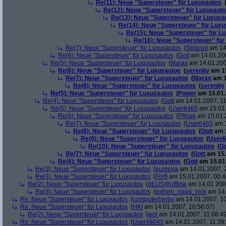
Re(11): Neue "Supersteuer" für Luxusautos
Re(12): Neue "Supersteuer" für Luxusaut
Re(13): Neue "Supersteuer" für Luxusa
Re(14): Neue "Supersteuer" für Lux
Re(15): Neue "Supersteuer" für L
Re(16): Neue "Supersteuer" für
Re(7): Neue "Supersteuer" für Luxusautos
(
Slipknot
am 14.
Re(6): Neue "Supersteuer" für Luxusautos
(
Gott
am 14.01.200
Re(5): Neue "Supersteuer" für Luxusautos
(
Marax
am 14.01.200
Re(6): Neue "Supersteuer" für Luxusautos
(
serenity
am 15
Re(7): Neue "Supersteuer" für Luxusautos
(
Marax
am 1
Re(8): Neue "Supersteuer" für Luxusautos
(
serenity
Re(5): Neue "Supersteuer" für Luxusautos
(
Power
am 15.01.
Re(4): Neue "Supersteuer" für Luxusautos
(
Gott
am 14.01.2007, 11
Re(5): Neue "Supersteuer" für Luxusautos
(
User6465
am 15.01.
Re(6): Neue "Supersteuer" für Luxusautos
(
Pfrnak
am 15.01.2
Re(7): Neue "Supersteuer" für Luxusautos
(
User6465
am 1
Re(8): Neue "Supersteuer" für Luxusautos
(
Gott
am 1
Re(9): Neue "Supersteuer" für Luxusautos
(
User6
Re(10): Neue "Supersteuer" für Luxusautos
(
Go
Re(7): Neue "Supersteuer" für Luxusautos
(
Gott
am 15.
Re(6): Neue "Supersteuer" für Luxusautos
(
Gott
am 15.01.
Re(3): Neue "Supersteuer" für Luxusautos
(
eumega
am 14.01.2007, 
Re(3): Neue "Supersteuer" für Luxusautos
(
Forfi
am 15.01.2007, 00:4
Re(2): Neue "Supersteuer" für Luxusautos
(
dEUS@offline
am 14.01.2007
Re(3): Neue "Supersteuer" für Luxusautos
(
extrem_oaga_nick
am 14.
Re: Neue "Supersteuer" für Luxusautos
(
computerherby
am 14.01.2007, 10
Re: Neue "Supersteuer" für Luxusautos
(
HKI
am 14.01.2007, 10:56:07)
Re(2): Neue "Supersteuer" für Luxusautos
(
wol
am 14.01.2007, 11:06:4
Re: Neue "Supersteuer" für Luxusautos
(
User48043
am 14.01.2007, 11:39