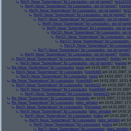
Re(3): Neue "Supersteuer" für Luxusautos - wo ist yangel?
(
w114/115
Re(4): Neue "Supersteuer" für Luxusautos - wo ist yangel?
(
yangel
Re(5): Neue "Supersteuer" für Luxusautos - wo ist yangel?
(
w11
Re(6): Neue "Supersteuer" für Luxusautos - wo ist yangel?
(
y
Re(7): Neue "Supersteuer" für Luxusautos - wo ist yangel?
Re(8): Neue "Supersteuer" für Luxusautos - wo ist yang
Re(9): Neue "Supersteuer" für Luxusautos - wo ist y
Re(10): Neue "Supersteuer" für Luxusautos - wo is
Re(11): Neue "Supersteuer" für Luxusautos - wo
Re(12): Neue "Supersteuer" für Luxusautos -
Re(13): Neue "Supersteuer" für Luxusauto
Re(7): Neue "Supersteuer" für Luxusautos - wo ist yangel?
Re(4): Neue "Supersteuer" für Luxusautos - wo ist yangel?
(
heldiz
Re(2): Neue "Supersteuer" für Luxusautos - wo ist yangel?
(
heldiz
am 14
Re(3): Neue "Supersteuer" für Luxusautos - wo ist yangel?
(
yangel
am
Re: Neue "Supersteuer" für Luxusautos
(
wani
am 14.01.2007, 16:31:46)
Re(2): Neue "Supersteuer" für Luxusautos
(
User6465
am 14.01.2007, 1
Re(3): Neue "Supersteuer" für Luxusautos
(
wani
am 14.01.2007, 17:0
Re: Neue "Supersteuer" für Luxusautos
(
User6465
am 14.01.2007, 16:51:
Re(2): Neue "Supersteuer" für Luxusautos
(
angelo22
am 14.01.2007, 23
Re(3): Neue "Supersteuer" für Luxusautos
(
User6465
am 15.01.2007,
Re(4): Neue "Supersteuer" für Luxusautos
(
angelo22
am 15.01.200
Re: Neue "Supersteuer" für Luxusautos
(
mugello
am 14.01.2007, 17:25:53
Re: Neue "Supersteuer" für Luxusautos
(
alex_winston
am 14.01.2007, 17:
Re(2): Neue "Supersteuer" für Luxusautos
(
Pervasive
am 14.01.2007, 1
Re(3): Neue "Supersteuer" für Luxusautos
(
alex_winston
am 14.01.20
Re(4): Neue "Supersteuer" für Luxusautos
(
patos
am 14.01.2007, 
Re(5): Neue "Supersteuer" für Luxusautos
(
alex_winston
am 14.
Re(6): Neue "Supersteuer" für Luxusautos
(
patos
am 14.01.2
Re(7): Neue "Supersteuer" für Luxusautos
(
alex_winston
a