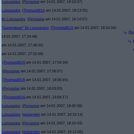
Luxusautos
(
Pervasive
am 14.01.2007, 18:10:07)
Luxusautos
(
Thomas8816
am 14.01.2007, 18:13:55)
für Luxusautos
(
Pervasive
am 14.01.2007, 18:14:57)
"Supersteuer" für Luxusautos
(
Thomas8816
am 14.01.2007, 18:24:34)
Re(
14.01.2007, 17:24:49)
am 14.01.2007, 17:48:30)
am 14.01.2007, 17:50:08)
(
Thomas8816
am 14.01.2007, 17:54:39)
(
Pervasive
am 14.01.2007, 17:56:07)
(
Thomas8816
am 14.01.2007, 18:00:45)
(
Pervasive
am 14.01.2007, 18:03:03)
(
Thomas8816
am 14.01.2007, 18:04:17)
Luxusautos
(
Pervasive
am 14.01.2007, 18:05:58)
Luxusautos
(
wissender
am 14.01.2007, 18:10:14)
Luxusautos
(
Pervasive
am 14.01.2007, 18:10:43)
Luxusautos
(
wissender
am 14.01.2007, 18:12:05)