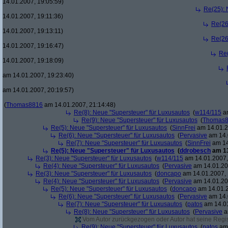
14.01.2007, 19:05:59)
Re(25): 
14.01.2007, 19:11:36)
Re(26
14.01.2007, 19:13:11)
Re(26
14.01.2007, 19:16:47)
Re(
14.01.2007, 19:18:09)
am 14.01.2007, 19:23:40)
am 14.01.2007, 20:19:57)
(
Thomas8816
am 14.01.2007, 21:14:48)
Re(8): Neue "Supersteuer" für Luxusautos
(
w114/115
am
Re(9): Neue "Supersteuer" für Luxusautos
(
Thomas
Re(5): Neue "Supersteuer" für Luxusautos
(
SinnFrei
am 14.01.2
Re(6): Neue "Supersteuer" für Luxusautos
(
Pervasive
am 14.
Re(7): Neue "Supersteuer" für Luxusautos
(
SinnFrei
am 14
Re(5): Neue "Supersteuer" für Luxusautos
(
ddrobesch
am 13
Re(3): Neue "Supersteuer" für Luxusautos
(
w114/115
am 14.01.2007,
Re(4): Neue "Supersteuer" für Luxusautos
(
Pervasive
am 14.01.20
Re(3): Neue "Supersteuer" für Luxusautos
(
doncapo
am 14.01.2007, 
Re(4): Neue "Supersteuer" für Luxusautos
(
Pervasive
am 14.01.20
Re(5): Neue "Supersteuer" für Luxusautos
(
doncapo
am 14.01.2
Re(6): Neue "Supersteuer" für Luxusautos
(
Pervasive
am 14.
Re(7): Neue "Supersteuer" für Luxusautos
(
patos
am 14.01
Re(8): Neue "Supersteuer" für Luxusautos
(
Pervasive
a
Vom Autor zurückgezogen oder Autor hat seine Regist
Re(9): Neue "Supersteuer" für Luxusautos
(
patos
am 