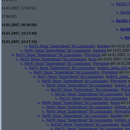
Re(25): 
14.01.2007, 17:33:11)
Re(26
17:49:52)
Re(25):
15.01.2007, 09:56:06)
Re(26
15.01.2007, 10:13:40)
Re
15.01.2007, 10:17:15)
Re(5): Neue "Supersteuer" für Luxusautos
(
bootleg
am 14.01.20
Re(4): Neue "Supersteuer" für Luxusautos
(
vawoka
am 14.01.2007
Re(2): Neue "Supersteuer" für Luxusautos
(
Pervasive
am 14.01.2007, 1
Re(3): Neue "Supersteuer" für Luxusautos
(
tuvix
am 14.01.2007, 13:4
Re(4): Neue "Supersteuer" für Luxusautos
(
Pervasive
am 14.01.20
Re(5): Neue "Supersteuer" für Luxusautos
(
extrem_oaga_nick
a
Re(6): Neue "Supersteuer" für Luxusautos
(
Pervasive
am 14.
Re(7): Neue "Supersteuer" für Luxusautos
(
extrem_oaga_
Re(8): Neue "Supersteuer" für Luxusautos
(
Pervasive
a
Re(9): Neue "Supersteuer" für Luxusautos
(
extrem_
Re(10): Neue "Supersteuer" für Luxusautos
(
Perv
Re(11): Neue "Supersteuer" für Luxusautos
(
ex
Re(12): Neue "Supersteuer" für Luxusautos
Re(8): Neue "Supersteuer" für Luxusautos
(
hariw
am 14
Re(9): Neue "Supersteuer" für Luxusautos
(
extrem_
Re(9): Neue "Supersteuer" für Luxusautos
(
Pervasiv
Re(8): Neue "Supersteuer" für Luxusautos
(
bootleg
am 1
Re(9): Neue "Supersteuer" für Luxusautos
(
extrem_
Re(10): Neue "Supersteuer" für Luxusautos
(
boot
Re(11): Neue "Supersteuer" für Luxusautos
(
ex