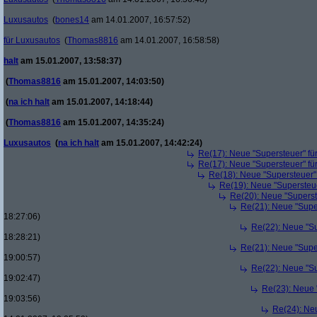
Luxusautos
(
bones14
am 14.01.2007, 16:57:52)
für Luxusautos
(
Thomas8816
am 14.01.2007, 16:58:58)
halt
am 15.01.2007, 13:58:37)
(
Thomas8816
am 15.01.2007, 14:03:50)
(
na ich halt
am 15.01.2007, 14:18:44)
(
Thomas8816
am 15.01.2007, 14:35:24)
Luxusautos
(
na ich halt
am 15.01.2007, 14:42:24)
Re(17): Neue "Supersteuer" fü
Re(17): Neue "Supersteuer" fü
Re(18): Neue "Supersteuer"
Re(19): Neue "Supersteue
Re(20): Neue "Superst
Re(21): Neue "Supe
18:27:06)
Re(22): Neue "Su
18:28:21)
Re(21): Neue "Supe
19:00:57)
Re(22): Neue "Su
19:02:47)
Re(23): Neue 
19:03:56)
Re(24): Ne