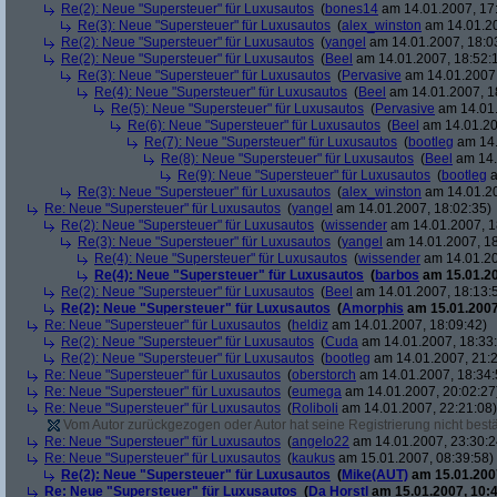
Re(2): Neue "Supersteuer" für Luxusautos
(
bones14
am 14.01.2007, 17
Re(3): Neue "Supersteuer" für Luxusautos
(
alex_winston
am 14.01.20
Re(2): Neue "Supersteuer" für Luxusautos
(
yangel
am 14.01.2007, 18:0
Re(2): Neue "Supersteuer" für Luxusautos
(
Beel
am 14.01.2007, 18:52:
Re(3): Neue "Supersteuer" für Luxusautos
(
Pervasive
am 14.01.2007,
Re(4): Neue "Supersteuer" für Luxusautos
(
Beel
am 14.01.2007, 1
Re(5): Neue "Supersteuer" für Luxusautos
(
Pervasive
am 14.01.
Re(6): Neue "Supersteuer" für Luxusautos
(
Beel
am 14.01.20
Re(7): Neue "Supersteuer" für Luxusautos
(
bootleg
am 14.
Re(8): Neue "Supersteuer" für Luxusautos
(
Beel
am 14.
Re(9): Neue "Supersteuer" für Luxusautos
(
bootleg
a
Re(3): Neue "Supersteuer" für Luxusautos
(
alex_winston
am 14.01.20
Re: Neue "Supersteuer" für Luxusautos
(
yangel
am 14.01.2007, 18:02:35)
Re(2): Neue "Supersteuer" für Luxusautos
(
wissender
am 14.01.2007, 1
Re(3): Neue "Supersteuer" für Luxusautos
(
yangel
am 14.01.2007, 18
Re(4): Neue "Supersteuer" für Luxusautos
(
wissender
am 14.01.20
Re(4): Neue "Supersteuer" für Luxusautos
(
barbos
am 15.01.20
Re(2): Neue "Supersteuer" für Luxusautos
(
Beel
am 14.01.2007, 18:13:
Re(2): Neue "Supersteuer" für Luxusautos
(
Amorphis
am 15.01.2007
Re: Neue "Supersteuer" für Luxusautos
(
heldiz
am 14.01.2007, 18:09:42)
Re(2): Neue "Supersteuer" für Luxusautos
(
Cuda
am 14.01.2007, 18:33
Re(2): Neue "Supersteuer" für Luxusautos
(
bootleg
am 14.01.2007, 21:2
Re: Neue "Supersteuer" für Luxusautos
(
oberstorch
am 14.01.2007, 18:34:
Re: Neue "Supersteuer" für Luxusautos
(
eumega
am 14.01.2007, 20:02:27
Re: Neue "Supersteuer" für Luxusautos
(
Roliboli
am 14.01.2007, 22:21:08)
Vom Autor zurückgezogen oder Autor hat seine Registrierung nicht bestä
Re: Neue "Supersteuer" für Luxusautos
(
angelo22
am 14.01.2007, 23:30:2
Re: Neue "Supersteuer" für Luxusautos
(
kaukus
am 15.01.2007, 08:39:58)
Re(2): Neue "Supersteuer" für Luxusautos
(
Mike(AUT)
am 15.01.2007
Re: Neue "Supersteuer" für Luxusautos
(
Da Horstl
am 15.01.2007, 10:4