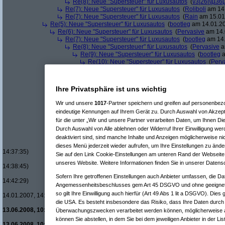
Re(8): Neue "Supersteuer" für Luxusautos
(
\/3|26|\|µ36
Re(7): Neue "Supersteuer" für Luxusautos
(
Roliboli
am 14.
Re(7): Neue "Supersteuer" für Luxusautos
(
Rain
am 15.01.
Re(5): Neue "Supersteuer" für Luxusautos
(
bootleg
am 14.01.20
Re(6): Neue "Supersteuer" für Luxusautos
(
Pervasive
am 14.
Re(7): Neue "Supersteuer" für Luxusautos
(
bootleg
am 14.
Re(8): Neue "Supersteuer" für Luxusautos
(
Pervasive
a
Re(9): Neue "Supersteuer" für Luxusautos
(
bootleg
a
Re(10): Neue "Supersteuer" für Luxusautos
(
Perv
Re(11): Neue "Supersteuer" für Luxusautos
(
w1
Re(12): Neue "Supersteuer" für Luxusautos
Re(13): Neue "Supersteuer" für Luxusaut
Ihre Privatsphäre ist uns wichtig
Re(14): Neue "Supersteuer" für Luxusa
Re(15): Neue "Supersteuer" für Lux
Wir und unsere
1017
-Partner speichern und greifen auf personenbe
Re(16): Neue "Supersteuer" für 
eindeutige Kennungen auf Ihrem Gerät zu. Durch Auswahl von Akzepti
Re(17): Neue "Supersteuer" fü
für die unter „Wir und unsere Partner verarbeiten Daten, um Ihnen Di
Re(18): Neue "Supersteuer"
Durch Auswahl von Alle ablehnen oder Widerruf Ihrer Einwilligung wer
Re(19): Neue "Supersteue
Re(20): Neue "Superst
deaktiviert sind, sind manche Inhalte und Anzeigen möglicherweise nic
Re(21): Neue "Supe
dieses Menü jederzeit wieder aufrufen, um Ihre Einstellungen zu änder
14:37:35)
Sie auf den Link Cookie-Einstellungen am unteren Rand der Webseite k
Re(22): Neue "Su
unseres Website. Weitere Informationen finden Sie in unserer Datens
14:38:45)
Re(23): Neue 
Sofern Ihre getroffenen Einstellungen auch Anbieter umfassen, die Dat
14:42:29)
Angemessenheitsbeschlusses gem Art 45 DSGVO und ohne geeignete
Re(24): Ne
so gilt Ihre Einwilligung auch hierfür (Art 49 Abs 1 lit a DSGVO). Dies
14.01.2007, 14:42:55)
die USA. Es besteht insbesondere das Risiko, dass Ihre Daten durch
Re(23): Neue
13.06.2008, 10:16:34)
Überwachungszwecken verarbeitet werden können, möglicherweise a
Re(24): Ne
können Sie abstellen, in dem Sie bei dem jeweiligen Anbieter in der Lis
13.06.2008, 10:20:18)