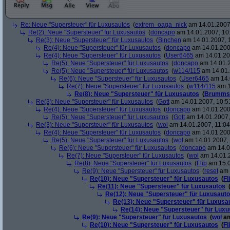
Re: Neue "Supersteuer" für Luxusautos
(
extrem_oaga_nick
am 14.01.2007,
Re(2): Neue "Supersteuer" für Luxusautos
(
doncapo
am 14.01.2007, 10
Re(3): Neue "Supersteuer" für Luxusautos
(
Binchen
am 14.01.2007, 
Re(4): Neue "Supersteuer" für Luxusautos
(
doncapo
am 14.01.200
Re(4): Neue "Supersteuer" für Luxusautos
(
User6465
am 14.01.20
Re(5): Neue "Supersteuer" für Luxusautos
(
doncapo
am 14.01.2
Re(5): Neue "Supersteuer" für Luxusautos
(
w114/115
am 14.01.
Re(6): Neue "Supersteuer" für Luxusautos
(
User6465
am 14.
Re(7): Neue "Supersteuer" für Luxusautos
(
w114/115
am 1
Re(8): Neue "Supersteuer" für Luxusautos
(
Brumms
Re(3): Neue "Supersteuer" für Luxusautos
(
Gott
am 14.01.2007, 10:5
Re(4): Neue "Supersteuer" für Luxusautos
(
doncapo
am 14.01.200
Re(5): Neue "Supersteuer" für Luxusautos
(
Gott
am 14.01.2007,
Re(3): Neue "Supersteuer" für Luxusautos
(
wol
am 14.01.2007, 11:04
Re(4): Neue "Supersteuer" für Luxusautos
(
doncapo
am 14.01.2007
Re(5): Neue "Supersteuer" für Luxusautos
(
wol
am 14.01.2007, 
Re(6): Neue "Supersteuer" für Luxusautos
(
doncapo
am 14.0
Re(7): Neue "Supersteuer" für Luxusautos
(
wol
am 14.01.2
Re(8): Neue "Supersteuer" für Luxusautos
(
Flip
am 15.0
Re(9): Neue "Supersteuer" für Luxusautos
(
reset
am 
Re(10): Neue "Supersteuer" für Luxusautos
(
Fl
Re(11): Neue "Supersteuer" für Luxusautos
Re(12): Neue "Supersteuer" für Luxusaut
Re(13): Neue "Supersteuer" für Luxusa
Re(14): Neue "Supersteuer" für Lux
Re(9): Neue "Supersteuer" für Luxusautos
(
wol
am
Re(10): Neue "Supersteuer" für Luxusautos
(
Fl