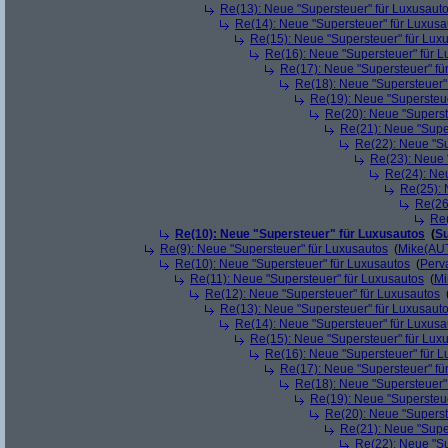
Re(13): Neue "Supersteuer" für Luxusaut
Re(14): Neue "Supersteuer" für Luxusa
Re(15): Neue "Supersteuer" für Lux
Re(16): Neue "Supersteuer" für 
Re(17): Neue "Supersteuer" fü
Re(18): Neue "Supersteuer"
Re(19): Neue "Supersteue
Re(20): Neue "Superst
Re(21): Neue "Supe
Re(22): Neue "Su
Re(23): Neue 
Re(24): Ne
Re(25): 
Re(26
Re(
Re(10): Neue "Supersteuer" für Luxusautos
(
Su
Re(9): Neue "Supersteuer" für Luxusautos
(
Mike(AU
Re(10): Neue "Supersteuer" für Luxusautos
(
Perv
Re(11): Neue "Supersteuer" für Luxusautos
(
Mi
Re(12): Neue "Supersteuer" für Luxusautos
Re(13): Neue "Supersteuer" für Luxusaut
Re(14): Neue "Supersteuer" für Luxusa
Re(15): Neue "Supersteuer" für Lux
Re(16): Neue "Supersteuer" für 
Re(17): Neue "Supersteuer" fü
Re(18): Neue "Supersteuer"
Re(19): Neue "Supersteue
Re(20): Neue "Superst
Re(21): Neue "Supe
Re(22): Neue "Su