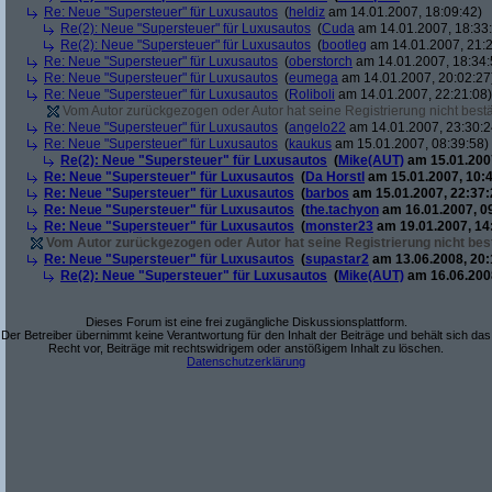
Re: Neue "Supersteuer" für Luxusautos
(
heldiz
am 14.01.2007, 18:09:42)
Re(2): Neue "Supersteuer" für Luxusautos
(
Cuda
am 14.01.2007, 18:33
Re(2): Neue "Supersteuer" für Luxusautos
(
bootleg
am 14.01.2007, 21:2
Re: Neue "Supersteuer" für Luxusautos
(
oberstorch
am 14.01.2007, 18:34:
Re: Neue "Supersteuer" für Luxusautos
(
eumega
am 14.01.2007, 20:02:27
Re: Neue "Supersteuer" für Luxusautos
(
Roliboli
am 14.01.2007, 22:21:08)
Vom Autor zurückgezogen oder Autor hat seine Registrierung nicht bestä
Re: Neue "Supersteuer" für Luxusautos
(
angelo22
am 14.01.2007, 23:30:2
Re: Neue "Supersteuer" für Luxusautos
(
kaukus
am 15.01.2007, 08:39:58)
Re(2): Neue "Supersteuer" für Luxusautos
(
Mike(AUT)
am 15.01.2007
Re: Neue "Supersteuer" für Luxusautos
(
Da Horstl
am 15.01.2007, 10:4
Re: Neue "Supersteuer" für Luxusautos
(
barbos
am 15.01.2007, 22:37:
Re: Neue "Supersteuer" für Luxusautos
(
the.tachyon
am 16.01.2007, 0
Re: Neue "Supersteuer" für Luxusautos
(
monster23
am 19.01.2007, 14
Vom Autor zurückgezogen oder Autor hat seine Registrierung nicht best
Re: Neue "Supersteuer" für Luxusautos
(
supastar2
am 13.06.2008, 20:
Re(2): Neue "Supersteuer" für Luxusautos
(
Mike(AUT)
am 16.06.2008
Dieses Forum ist eine frei zugängliche Diskussionsplattform.
Der Betreiber übernimmt keine Verantwortung für den Inhalt der Beiträge und behält sich das
Recht vor, Beiträge mit rechtswidrigem oder anstößigem Inhalt zu löschen.
Datenschutzerklärung