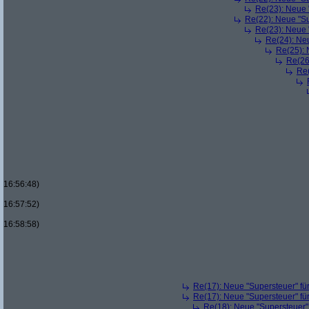
Re(23): Neue 
Re(22): Neue "Su
Re(23): Neue 
Re(24): Ne
Re(25): 
Re(26
Re(
16:56:48)
16:57:52)
16:58:58)
Re(17): Neue "Supersteuer" fü
Re(17): Neue "Supersteuer" fü
Re(18): Neue "Supersteuer"