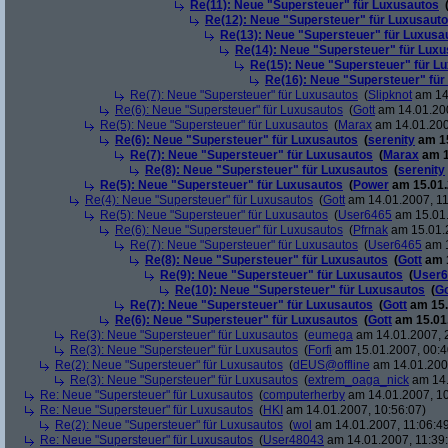
Re(11): Neue "Supersteuer" für Luxusautos
Re(12): Neue "Supersteuer" für Luxusaut
Re(13): Neue "Supersteuer" für Luxusa
Re(14): Neue "Supersteuer" für Lux
Re(15): Neue "Supersteuer" für L
Re(16): Neue "Supersteuer" für
Re(7): Neue "Supersteuer" für Luxusautos
(
Slipknot
am 14.
Re(6): Neue "Supersteuer" für Luxusautos
(
Gott
am 14.01.200
Re(5): Neue "Supersteuer" für Luxusautos
(
Marax
am 14.01.200
Re(6): Neue "Supersteuer" für Luxusautos
(
serenity
am 15
Re(7): Neue "Supersteuer" für Luxusautos
(
Marax
am 1
Re(8): Neue "Supersteuer" für Luxusautos
(
serenity
Re(5): Neue "Supersteuer" für Luxusautos
(
Power
am 15.01.
Re(4): Neue "Supersteuer" für Luxusautos
(
Gott
am 14.01.2007, 11
Re(5): Neue "Supersteuer" für Luxusautos
(
User6465
am 15.01.
Re(6): Neue "Supersteuer" für Luxusautos
(
Pfrnak
am 15.01.2
Re(7): Neue "Supersteuer" für Luxusautos
(
User6465
am 1
Re(8): Neue "Supersteuer" für Luxusautos
(
Gott
am 1
Re(9): Neue "Supersteuer" für Luxusautos
(
User6
Re(10): Neue "Supersteuer" für Luxusautos
(
Go
Re(7): Neue "Supersteuer" für Luxusautos
(
Gott
am 15.
Re(6): Neue "Supersteuer" für Luxusautos
(
Gott
am 15.01.
Re(3): Neue "Supersteuer" für Luxusautos
(
eumega
am 14.01.2007, 
Re(3): Neue "Supersteuer" für Luxusautos
(
Forfi
am 15.01.2007, 00:4
Re(2): Neue "Supersteuer" für Luxusautos
(
dEUS@offline
am 14.01.2007
Re(3): Neue "Supersteuer" für Luxusautos
(
extrem_oaga_nick
am 14.
Re: Neue "Supersteuer" für Luxusautos
(
computerherby
am 14.01.2007, 10
Re: Neue "Supersteuer" für Luxusautos
(
HKI
am 14.01.2007, 10:56:07)
Re(2): Neue "Supersteuer" für Luxusautos
(
wol
am 14.01.2007, 11:06:4
Re: Neue "Supersteuer" für Luxusautos
(
User48043
am 14.01.2007, 11:39