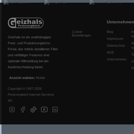
Unternehme
Cookie-
Blog
I
Einstellungen
f
Geizhals ist ein unabhängiges
Impressum
Preis- und Produktvergleichs-
W
Datenschutz
s
Portal, das mittels detaillierter Filter
AGB
T
und vielfältiger Features eine
Unternehmen
optimale Hilfestellung bei der
J
Kaufentscheidung bietet.
P
Ansicht wählen:
Mobile
Copyright © 1997-2026
Preisvergleich Internet Services
AG