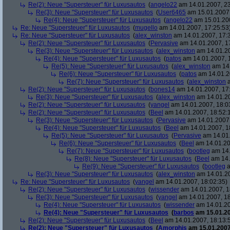
Re(2): Neue "Supersteuer" für Luxusautos
(
angelo22
am 14.01.2007, 23
Re(3): Neue "Supersteuer" für Luxusautos
(
User6465
am 15.01.2007,
Re(4): Neue "Supersteuer" für Luxusautos
(
angelo22
am 15.01.200
Re: Neue "Supersteuer" für Luxusautos
(
mugello
am 14.01.2007, 17:25:53
Re: Neue "Supersteuer" für Luxusautos
(
alex_winston
am 14.01.2007, 17:
Re(2): Neue "Supersteuer" für Luxusautos
(
Pervasive
am 14.01.2007, 1
Re(3): Neue "Supersteuer" für Luxusautos
(
alex_winston
am 14.01.20
Re(4): Neue "Supersteuer" für Luxusautos
(
patos
am 14.01.2007, 
Re(5): Neue "Supersteuer" für Luxusautos
(
alex_winston
am 14.
Re(6): Neue "Supersteuer" für Luxusautos
(
patos
am 14.01.2
Re(7): Neue "Supersteuer" für Luxusautos
(
alex_winston
a
Re(2): Neue "Supersteuer" für Luxusautos
(
bones14
am 14.01.2007, 17
Re(3): Neue "Supersteuer" für Luxusautos
(
alex_winston
am 14.01.20
Re(2): Neue "Supersteuer" für Luxusautos
(
yangel
am 14.01.2007, 18:0
Re(2): Neue "Supersteuer" für Luxusautos
(
Beel
am 14.01.2007, 18:52:
Re(3): Neue "Supersteuer" für Luxusautos
(
Pervasive
am 14.01.2007,
Re(4): Neue "Supersteuer" für Luxusautos
(
Beel
am 14.01.2007, 1
Re(5): Neue "Supersteuer" für Luxusautos
(
Pervasive
am 14.01.
Re(6): Neue "Supersteuer" für Luxusautos
(
Beel
am 14.01.20
Re(7): Neue "Supersteuer" für Luxusautos
(
bootleg
am 14.
Re(8): Neue "Supersteuer" für Luxusautos
(
Beel
am 14.
Re(9): Neue "Supersteuer" für Luxusautos
(
bootleg
a
Re(3): Neue "Supersteuer" für Luxusautos
(
alex_winston
am 14.01.20
Re: Neue "Supersteuer" für Luxusautos
(
yangel
am 14.01.2007, 18:02:35)
Re(2): Neue "Supersteuer" für Luxusautos
(
wissender
am 14.01.2007, 1
Re(3): Neue "Supersteuer" für Luxusautos
(
yangel
am 14.01.2007, 18
Re(4): Neue "Supersteuer" für Luxusautos
(
wissender
am 14.01.20
Re(4): Neue "Supersteuer" für Luxusautos
(
barbos
am 15.01.20
Re(2): Neue "Supersteuer" für Luxusautos
(
Beel
am 14.01.2007, 18:13:
Re(2): Neue "Supersteuer" für Luxusautos
(
Amorphis
am 15.01.2007