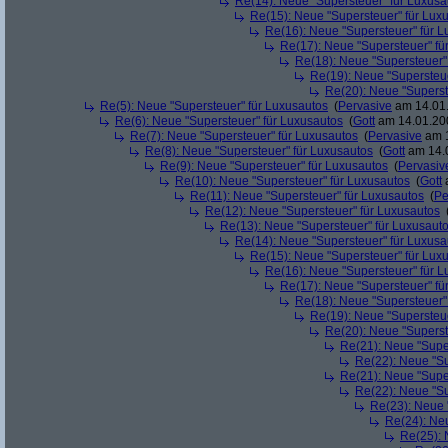
Re(14): Neue "Supersteuer" für Luxusa
Re(15): Neue "Supersteuer" für Lux
Re(16): Neue "Supersteuer" für 
Re(17): Neue "Supersteuer" fü
Re(18): Neue "Supersteuer"
Re(19): Neue "Supersteue
Re(20): Neue "Superst
Re(5): Neue "Supersteuer" für Luxusautos
(
Pervasive
am 14.01.
Re(6): Neue "Supersteuer" für Luxusautos
(
Gott
am 14.01.200
Re(7): Neue "Supersteuer" für Luxusautos
(
Pervasive
am 1
Re(8): Neue "Supersteuer" für Luxusautos
(
Gott
am 14.0
Re(9): Neue "Supersteuer" für Luxusautos
(
Pervasiv
Re(10): Neue "Supersteuer" für Luxusautos
(
Gott
a
Re(11): Neue "Supersteuer" für Luxusautos
(
Pe
Re(12): Neue "Supersteuer" für Luxusautos
Re(13): Neue "Supersteuer" für Luxusaut
Re(14): Neue "Supersteuer" für Luxusa
Re(15): Neue "Supersteuer" für Lux
Re(16): Neue "Supersteuer" für 
Re(17): Neue "Supersteuer" fü
Re(18): Neue "Supersteuer"
Re(19): Neue "Supersteue
Re(20): Neue "Superst
Re(21): Neue "Supe
Re(22): Neue "Su
Re(21): Neue "Supe
Re(22): Neue "Su
Re(23): Neue 
Re(24): Ne
Re(25): 