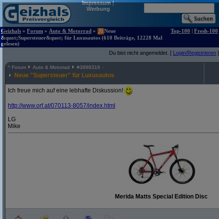
Impressum
|
Werbung
Geizhals
»
Forum
»
Auto & Motorrad
»
Neue
Top-100
|
Fresh-100
&quot;Supersteuer&quot; für Luxusautos (610 Beiträge, 12228 Mal
gelesen)
Du bist nicht angemeldet. [
Login/Registrieren
]
^
Forum
Auto & Motorrad
#
3898316
Neue "Supersteuer" für Luxusautos
Ich freue mich auf eine lebhafte Diskussion!
http:/
/
www.orf.at/
070113-8057/
index.html
LG
Mike
Merida Matts Special Edition Disc