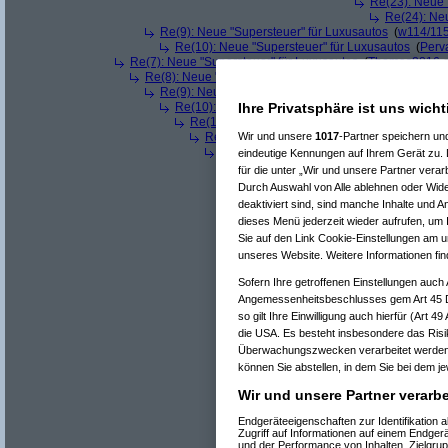
Re(23): Neue 
Re(24): Ne
Re(9): Neue "Supersteuer" für Luxusautos
(
w114/11
Re(10): Neue "Supersteuer" für Luxusautos
(
Perv
Re(7): Neue "Supersteuer" für Luxusautos
(
Thomas8816
a
Re(8): Neue "Supersteuer" für Luxusautos
(
Pervasive
a
Re(9): Neue "Supersteuer" für Luxusautos
(
Thomas
Re(10): Neue "Supersteuer" für Luxusautos
(
Perv
Ihre Privatsphäre ist uns wicht
Re(11): Neue "Supersteuer" für Luxusautos
(
T
Re(12): Neue "Supersteuer" für Luxusautos
Wir und unsere
1017
-Partner speichern un
Re(13): Neue "Supersteuer" für Luxusaut
eindeutige Kennungen auf Ihrem Gerät zu. 
Re(14): Neue "Supersteuer" für Luxusa
für die unter „Wir und unsere Partner vera
Re(15): Neue "Supersteuer" für Lux
Durch Auswahl von Alle ablehnen oder Wider
Re(16): Neue "Supersteuer" für 
deaktiviert sind, sind manche Inhalte und A
Re(17): Neue "Supersteuer" fü
dieses Menü jederzeit wieder aufrufen, um I
Re(18): Neue "Supersteuer"
Sie auf den Link Cookie-Einstellungen am u
Re(19): Neue "Supersteue
unseres Website. Weitere Informationen fin
Re(20): Neue "Superst
Re(21): Neue "Supe
Sofern Ihre getroffenen Einstellungen auch 
Re(22): Neue "Su
Angemessenheitsbeschlusses gem Art 45 
Re(22): Neue "Su
Re(23): Neue 
so gilt Ihre Einwilligung auch hierfür (Art 
Re(24): Ne
die USA. Es besteht insbesondere das Risi
Re(25): 
Überwachungszwecken verarbeitet werden 
Re(26
können Sie abstellen, in dem Sie bei dem jew
Re(
Re(
Wir und unsere Partner verarb
Endgeräteeigenschaften zur Identifikation
Zugriff auf Informationen auf einem Endger
und der Performance von Inhalten, Zielgr