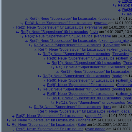
Re(26
Re(25):
Re(26
Re
Re(5): Neue "Supersteuer" für Luxusautos
(
bootleg
am 14.01.20
Re(4): Neue "Supersteuer" für Luxusautos
(
vawoka
am 14.01.2007
Re(2): Neue "Supersteuer" für Luxusautos
(
Pervasive
am 14.01.2007, 1
Re(3): Neue "Supersteuer" für Luxusautos
(
tuvix
am 14.01.2007, 13:4
Re(4): Neue "Supersteuer" für Luxusautos
(
Pervasive
am 14.01.20
Re(5): Neue "Supersteuer" für Luxusautos
(
extrem_oaga_nick
a
Re(6): Neue "Supersteuer" für Luxusautos
(
Pervasive
am 14.
Re(7): Neue "Supersteuer" für Luxusautos
(
extrem_oaga_
Re(8): Neue "Supersteuer" für Luxusautos
(
Pervasive
a
Re(9): Neue "Supersteuer" für Luxusautos
(
extrem_
Re(10): Neue "Supersteuer" für Luxusautos
(
Perv
Re(11): Neue "Supersteuer" für Luxusautos
(
ex
Re(12): Neue "Supersteuer" für Luxusautos
Re(8): Neue "Supersteuer" für Luxusautos
(
hariw
am 14
Re(9): Neue "Supersteuer" für Luxusautos
(
extrem_
Re(9): Neue "Supersteuer" für Luxusautos
(
Pervasiv
Re(8): Neue "Supersteuer" für Luxusautos
(
bootleg
am 1
Re(9): Neue "Supersteuer" für Luxusautos
(
extrem_
Re(10): Neue "Supersteuer" für Luxusautos
(
boot
Re(11): Neue "Supersteuer" für Luxusautos
(
ex
Re(6): Neue "Supersteuer" für Luxusautos
(
tuvix
am 14.01.20
Re(7): Neue "Supersteuer" für Luxusautos
(
extrem_oaga_
Re(2): Neue "Supersteuer" für Luxusautos
(
angelo22
am 14.01.2007, 23
Re: Neue "Supersteuer" für Luxusautos
(
Morieris
am 14.01.2007, 14:03:37
Re: Neue "Supersteuer" für Luxusautos
(
Babe
am 14.01.2007, 14:07:31)
Re(2): Neue "Supersteuer" für Luxusautos
(
evan dando
am 14.01.2007, 