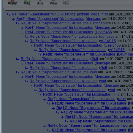
Re: Neue "Supersteuer" für Luxusautos
(
extrem_oaga_nick
am 14.01.2007,
Re(2): Neue "Supersteuer" für Luxusautos
(
doncapo
am 14.01.2007, 10
Re(3): Neue "Supersteuer" für Luxusautos
(
Binchen
am 14.01.2007, 
Re(4): Neue "Supersteuer" für Luxusautos
(
doncapo
am 14.01.200
Re(4): Neue "Supersteuer" für Luxusautos
(
User6465
am 14.01.20
Re(5): Neue "Supersteuer" für Luxusautos
(
doncapo
am 14.01.2
Re(5): Neue "Supersteuer" für Luxusautos
(
w114/115
am 14.01.
Re(6): Neue "Supersteuer" für Luxusautos
(
User6465
am 14.
Re(7): Neue "Supersteuer" für Luxusautos
(
w114/115
am 1
Re(8): Neue "Supersteuer" für Luxusautos
(
Brumms
Re(3): Neue "Supersteuer" für Luxusautos
(
Gott
am 14.01.2007, 10:5
Re(4): Neue "Supersteuer" für Luxusautos
(
doncapo
am 14.01.200
Re(5): Neue "Supersteuer" für Luxusautos
(
Gott
am 14.01.2007,
Re(3): Neue "Supersteuer" für Luxusautos
(
wol
am 14.01.2007, 11:04
Re(4): Neue "Supersteuer" für Luxusautos
(
doncapo
am 14.01.2007
Re(5): Neue "Supersteuer" für Luxusautos
(
wol
am 14.01.2007, 
Re(6): Neue "Supersteuer" für Luxusautos
(
doncapo
am 14.0
Re(7): Neue "Supersteuer" für Luxusautos
(
wol
am 14.01.2
Re(8): Neue "Supersteuer" für Luxusautos
(
Flip
am 15.0
Re(9): Neue "Supersteuer" für Luxusautos
(
reset
am 
Re(10): Neue "Supersteuer" für Luxusautos
(
Fl
Re(11): Neue "Supersteuer" für Luxusautos
Re(12): Neue "Supersteuer" für Luxusaut
Re(13): Neue "Supersteuer" für Luxusa
Re(14): Neue "Supersteuer" für Lux
Re(9): Neue "Supersteuer" für Luxusautos
(
wol
am
Re(10): Neue "Supersteuer" für Luxusautos
(
Fl