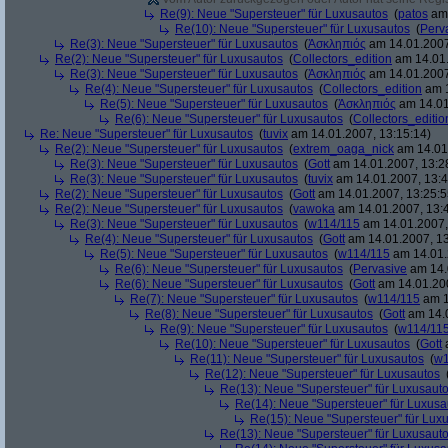
Re(9): Neue "Supersteuer" für Luxusautos
(
patos
am 
Re(10): Neue "Supersteuer" für Luxusautos
(
Perv
Re(3): Neue "Supersteuer" für Luxusautos
(
Ἀσκληπιός
am 14.01.2007
Re(2): Neue "Supersteuer" für Luxusautos
(
Collectors_edition
am 14.01.
Re(3): Neue "Supersteuer" für Luxusautos
(
Ἀσκληπιός
am 14.01.2007
Re(4): Neue "Supersteuer" für Luxusautos
(
Collectors_edition
am 1
Re(5): Neue "Supersteuer" für Luxusautos
(
Ἀσκληπιός
am 14.01
Re(6): Neue "Supersteuer" für Luxusautos
(
Collectors_editio
Re: Neue "Supersteuer" für Luxusautos
(
tuvix
am 14.01.2007, 13:15:14)
Re(2): Neue "Supersteuer" für Luxusautos
(
extrem_oaga_nick
am 14.01.
Re(3): Neue "Supersteuer" für Luxusautos
(
Gott
am 14.01.2007, 13:2
Re(3): Neue "Supersteuer" für Luxusautos
(
tuvix
am 14.01.2007, 13:4
Re(2): Neue "Supersteuer" für Luxusautos
(
Gott
am 14.01.2007, 13:25:5
Re(2): Neue "Supersteuer" für Luxusautos
(
vawoka
am 14.01.2007, 13:
Re(3): Neue "Supersteuer" für Luxusautos
(
w114/115
am 14.01.2007,
Re(4): Neue "Supersteuer" für Luxusautos
(
Gott
am 14.01.2007, 13
Re(5): Neue "Supersteuer" für Luxusautos
(
w114/115
am 14.01.
Re(6): Neue "Supersteuer" für Luxusautos
(
Pervasive
am 14.
Re(6): Neue "Supersteuer" für Luxusautos
(
Gott
am 14.01.200
Re(7): Neue "Supersteuer" für Luxusautos
(
w114/115
am 1
Re(8): Neue "Supersteuer" für Luxusautos
(
Gott
am 14.0
Re(9): Neue "Supersteuer" für Luxusautos
(
w114/11
Re(10): Neue "Supersteuer" für Luxusautos
(
Gott
a
Re(11): Neue "Supersteuer" für Luxusautos
(
w1
Re(12): Neue "Supersteuer" für Luxusautos
Re(13): Neue "Supersteuer" für Luxusaut
Re(14): Neue "Supersteuer" für Luxusa
Re(15): Neue "Supersteuer" für Lux
Re(13): Neue "Supersteuer" für Luxusaut