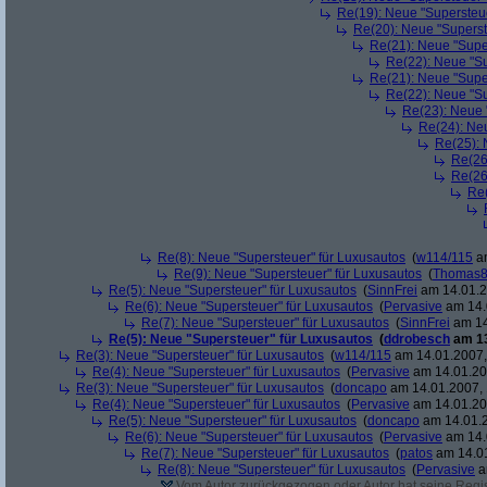
Re(19): Neue "Supersteue
Re(20): Neue "Superst
Re(21): Neue "Supe
Re(22): Neue "Su
Re(21): Neue "Supe
Re(22): Neue "Su
Re(23): Neue 
Re(24): Ne
Re(25): 
Re(26
Re(26
Re(
Re(8): Neue "Supersteuer" für Luxusautos
(
w114/115
am
Re(9): Neue "Supersteuer" für Luxusautos
(
Thomas
Re(5): Neue "Supersteuer" für Luxusautos
(
SinnFrei
am 14.01.2
Re(6): Neue "Supersteuer" für Luxusautos
(
Pervasive
am 14.
Re(7): Neue "Supersteuer" für Luxusautos
(
SinnFrei
am 14
Re(5): Neue "Supersteuer" für Luxusautos
(
ddrobesch
am 13
Re(3): Neue "Supersteuer" für Luxusautos
(
w114/115
am 14.01.2007,
Re(4): Neue "Supersteuer" für Luxusautos
(
Pervasive
am 14.01.20
Re(3): Neue "Supersteuer" für Luxusautos
(
doncapo
am 14.01.2007, 
Re(4): Neue "Supersteuer" für Luxusautos
(
Pervasive
am 14.01.20
Re(5): Neue "Supersteuer" für Luxusautos
(
doncapo
am 14.01.2
Re(6): Neue "Supersteuer" für Luxusautos
(
Pervasive
am 14.
Re(7): Neue "Supersteuer" für Luxusautos
(
patos
am 14.01
Re(8): Neue "Supersteuer" für Luxusautos
(
Pervasive
a
Vom Autor zurückgezogen oder Autor hat seine Regist