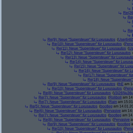
Re(26
Re(
Re(
Re(9): Neue "Supersteuer" für Luxusautos
(
User646
Re(10): Neue "Supersteuer" für Luxusautos
(
Perv
Re(11): Neue "Supersteuer" für Luxusautos
(
Us
Re(12): Neue "Supersteuer" für Luxusautos
Re(13): Neue "Supersteuer" für Luxusaut
Re(14): Neue "Supersteuer" für Luxusa
Re(15): Neue "Supersteuer" für Lux
Re(16): Neue "Supersteuer" für 
Re(17): Neue "Supersteuer" fü
Re(18): Neue "Supersteuer"
Re(9): Neue "Supersteuer" für Luxusautos
(
thE
am 14
Re(10): Neue "Supersteuer" für Luxusautos
(
Perv
Re(8): Neue "Supersteuer" für Luxusautos
(
\/3|26|\|µ36
Re(7): Neue "Supersteuer" für Luxusautos
(
Roliboli
am 14.
Re(7): Neue "Supersteuer" für Luxusautos
(
Rain
am 15.01.
Re(5): Neue "Supersteuer" für Luxusautos
(
bootleg
am 14.01.20
Re(6): Neue "Supersteuer" für Luxusautos
(
Pervasive
am 14.
Re(7): Neue "Supersteuer" für Luxusautos
(
bootleg
am 14.
Re(8): Neue "Supersteuer" für Luxusautos
(
Pervasive
a
Re(9): Neue "Supersteuer" für Luxusautos
(
bootleg
a
Re(10): Neue "Supersteuer" für Luxusautos
(
Perv