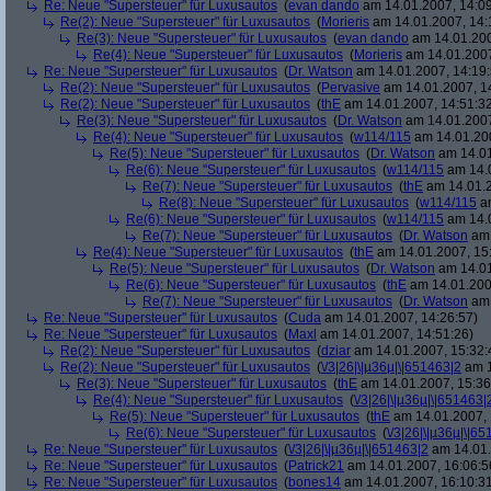
Re: Neue "Supersteuer" für Luxusautos
(
evan dando
am 14.01.2007, 14:09
Re(2): Neue "Supersteuer" für Luxusautos
(
Morieris
am 14.01.2007, 14:
Re(3): Neue "Supersteuer" für Luxusautos
(
evan dando
am 14.01.200
Re(4): Neue "Supersteuer" für Luxusautos
(
Morieris
am 14.01.2007
Re: Neue "Supersteuer" für Luxusautos
(
Dr. Watson
am 14.01.2007, 14:19:
Re(2): Neue "Supersteuer" für Luxusautos
(
Pervasive
am 14.01.2007, 1
Re(2): Neue "Supersteuer" für Luxusautos
(
thE
am 14.01.2007, 14:51:3
Re(3): Neue "Supersteuer" für Luxusautos
(
Dr. Watson
am 14.01.2007
Re(4): Neue "Supersteuer" für Luxusautos
(
w114/115
am 14.01.200
Re(5): Neue "Supersteuer" für Luxusautos
(
Dr. Watson
am 14.01
Re(6): Neue "Supersteuer" für Luxusautos
(
w114/115
am 14.0
Re(7): Neue "Supersteuer" für Luxusautos
(
thE
am 14.01.2
Re(8): Neue "Supersteuer" für Luxusautos
(
w114/115
am
Re(6): Neue "Supersteuer" für Luxusautos
(
w114/115
am 14.0
Re(7): Neue "Supersteuer" für Luxusautos
(
Dr. Watson
am 
Re(4): Neue "Supersteuer" für Luxusautos
(
thE
am 14.01.2007, 15
Re(5): Neue "Supersteuer" für Luxusautos
(
Dr. Watson
am 14.01
Re(6): Neue "Supersteuer" für Luxusautos
(
thE
am 14.01.200
Re(7): Neue "Supersteuer" für Luxusautos
(
Dr. Watson
am 
Re: Neue "Supersteuer" für Luxusautos
(
Cuda
am 14.01.2007, 14:26:57)
Re: Neue "Supersteuer" für Luxusautos
(
Maxl
am 14.01.2007, 14:51:26)
Re(2): Neue "Supersteuer" für Luxusautos
(
dziar
am 14.01.2007, 15:32:
Re(2): Neue "Supersteuer" für Luxusautos
(
\/3|26|\|µ36µ|\|651463|2
am 1
Re(3): Neue "Supersteuer" für Luxusautos
(
thE
am 14.01.2007, 15:36
Re(4): Neue "Supersteuer" für Luxusautos
(
\/3|26|\|µ36µ|\|651463|
Re(5): Neue "Supersteuer" für Luxusautos
(
thE
am 14.01.2007, 
Re(6): Neue "Supersteuer" für Luxusautos
(
\/3|26|\|µ36µ|\|6
Re: Neue "Supersteuer" für Luxusautos
(
\/3|26|\|µ36µ|\|651463|2
am 14.01.
Re: Neue "Supersteuer" für Luxusautos
(
Patrick21
am 14.01.2007, 16:06:5
Re: Neue "Supersteuer" für Luxusautos
(
bones14
am 14.01.2007, 16:10:3