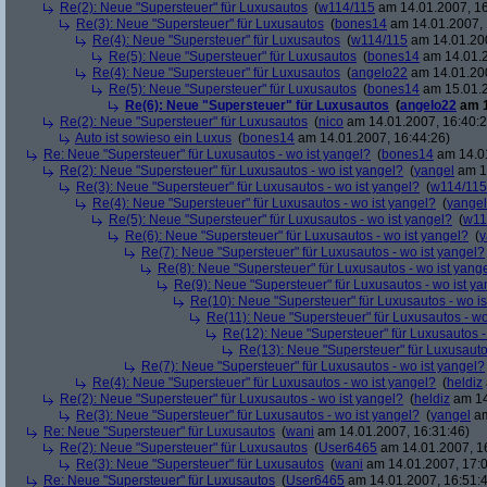
Re(2): Neue "Supersteuer" für Luxusautos
(
w114/115
am 14.01.2007, 16
Re(3): Neue "Supersteuer" für Luxusautos
(
bones14
am 14.01.2007, 
Re(4): Neue "Supersteuer" für Luxusautos
(
w114/115
am 14.01.200
Re(5): Neue "Supersteuer" für Luxusautos
(
bones14
am 14.01.2
Re(4): Neue "Supersteuer" für Luxusautos
(
angelo22
am 14.01.200
Re(5): Neue "Supersteuer" für Luxusautos
(
bones14
am 15.01.2
Re(6): Neue "Supersteuer" für Luxusautos
(
angelo22
am 1
Re(2): Neue "Supersteuer" für Luxusautos
(
nico
am 14.01.2007, 16:40:2
Auto ist sowieso ein Luxus
(
bones14
am 14.01.2007, 16:44:26)
Re: Neue "Supersteuer" für Luxusautos - wo ist yangel?
(
bones14
am 14.01
Re(2): Neue "Supersteuer" für Luxusautos - wo ist yangel?
(
yangel
am 14
Re(3): Neue "Supersteuer" für Luxusautos - wo ist yangel?
(
w114/115
Re(4): Neue "Supersteuer" für Luxusautos - wo ist yangel?
(
yangel
Re(5): Neue "Supersteuer" für Luxusautos - wo ist yangel?
(
w11
Re(6): Neue "Supersteuer" für Luxusautos - wo ist yangel?
(
y
Re(7): Neue "Supersteuer" für Luxusautos - wo ist yangel?
Re(8): Neue "Supersteuer" für Luxusautos - wo ist yang
Re(9): Neue "Supersteuer" für Luxusautos - wo ist y
Re(10): Neue "Supersteuer" für Luxusautos - wo is
Re(11): Neue "Supersteuer" für Luxusautos - wo
Re(12): Neue "Supersteuer" für Luxusautos -
Re(13): Neue "Supersteuer" für Luxusauto
Re(7): Neue "Supersteuer" für Luxusautos - wo ist yangel?
Re(4): Neue "Supersteuer" für Luxusautos - wo ist yangel?
(
heldiz
Re(2): Neue "Supersteuer" für Luxusautos - wo ist yangel?
(
heldiz
am 14
Re(3): Neue "Supersteuer" für Luxusautos - wo ist yangel?
(
yangel
am
Re: Neue "Supersteuer" für Luxusautos
(
wani
am 14.01.2007, 16:31:46)
Re(2): Neue "Supersteuer" für Luxusautos
(
User6465
am 14.01.2007, 1
Re(3): Neue "Supersteuer" für Luxusautos
(
wani
am 14.01.2007, 17:0
Re: Neue "Supersteuer" für Luxusautos
(
User6465
am 14.01.2007, 16:51: