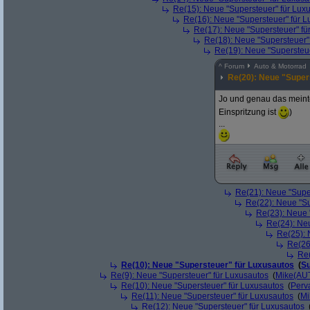
Re(15): Neue "Supersteuer" für Lux
Re(16): Neue "Supersteuer" für 
Re(17): Neue "Supersteuer" fü
Re(18): Neue "Supersteuer"
Re(19): Neue "Supersteue
^
Forum
Auto & Motorrad
Re(20): Neue "Super
Jo und genau das meinte
Einspritzung ist
)
...
Re(21): Neue "Supe
Re(22): Neue "Su
Re(23): Neue 
Re(24): Ne
Re(25): 
Re(26
Re(
Re(10): Neue "Supersteuer" für Luxusautos
(
Su
Re(9): Neue "Supersteuer" für Luxusautos
(
Mike(AU
Re(10): Neue "Supersteuer" für Luxusautos
(
Perv
Re(11): Neue "Supersteuer" für Luxusautos
(
Mi
Re(12): Neue "Supersteuer" für Luxusautos