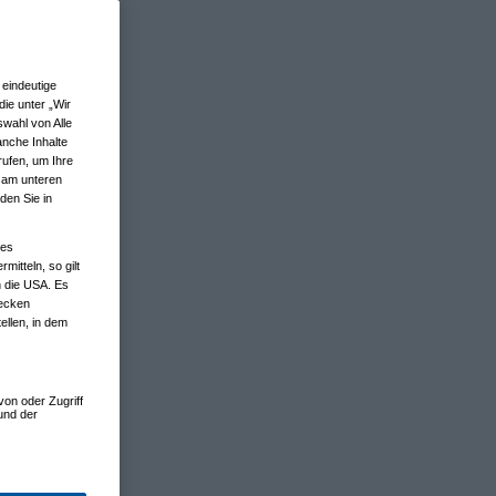
eindeutige
ie unter „Wir
wahl von Alle
anche Inhalte
rufen, um Ihre
n am unteren
den Sie in
nes
tteln, so gilt
n die USA. Es
wecken
ellen, in dem
von oder Zugriff
und der