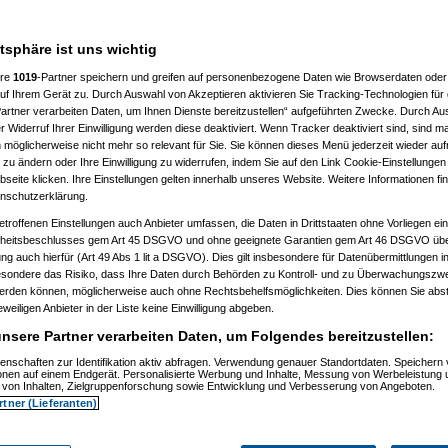
 10:41:43)
:46:50)
atsphäre ist uns wichtig
10:50:20)
7, 10:52:23)
ere
1019
-Partner speichern und greifen auf personenbezogene Daten wie Browserdaten oder 
07, 10:52:44)
f Ihrem Gerät zu. Durch Auswahl von Akzeptieren aktivieren Sie Tracking-Technologien für d
007, 11:01:21)
artner verarbeiten Daten, um Ihnen Dienste bereitzustellen“ aufgeführten Zwecke. Durch Aus
2007, 11:27:44)
01.2007, 14:15:42)
 Widerruf Ihrer Einwilligung werden diese deaktiviert. Wenn Tracker deaktiviert sind, sind m
4.01.2007, 14:17:28)
 möglicherweise nicht mehr so relevant für Sie. Sie können dieses Menü jederzeit wieder auf
el
am 15.01.2007, 12:42:30)
 zu ändern oder Ihre Einwilligung zu widerrufen, indem Sie auf den Link Cookie-Einstellunge
1:59)
eite klicken. Ihre Einstellungen gelten innerhalb unseres Website. Weitere Informationen fin
7, 10:55:38)
nschutzerklärung.
 11:02:48)
:23)
etroffenen Einstellungen auch Anbieter umfassen, die Daten in Drittstaaten ohne Vorliegen ei
, 11:17:13)
itsbeschlusses gem Art 45 DSGVO und ohne geeignete Garantien gem Art 46 DSGVO übermi
11:18:26)
gung auch hierfür (Art 49 Abs 1 lit a DSGVO). Dies gilt insbesondere für Datenübermittlungen i
1.2007, 11:30:04)
esondere das Risiko, dass Ihre Daten durch Behörden zu Kontroll- und zu Überwachungsz
007, 11:35:10)
werden können, möglicherweise auch ohne Rechtsbehelfsmöglichkeiten. Dies können Sie abst
1.2007, 08:06:40)
15.01.2007, 08:19:08)
eweiligen Anbieter in der Liste keine Einwilligung abgeben.
ip
am 15.01.2007, 12:34:31)
nsere Partner verarbeiten Daten, um Folgendes bereitzustellen:
(
reset
am 15.01.2007, 13:35:59)
os
(
Flip
am 15.01.2007, 17:32:28)
enschaften zur Identifikation aktiv abfragen. Verwendung genauer Standortdaten. Speichern 
utos
(
reset
am 16.01.2007, 09:21:51)
ionen auf einem Endgerät. Personalisierte Werbung und Inhalte, Messung von Werbeleistung 
usautos
(
Flip
am 16.01.2007, 21:40:15)
von Inhalten, Zielgruppenforschung sowie Entwicklung und Verbesserung von Angeboten.
 15.01.2007, 16:49:41)
rtner (Lieferanten)
ip
am 15.01.2007, 17:34:16)
(
wol
am 15.01.2007, 21:28:52)
os
(
Flip
am 15.01.2007, 21:31:36)