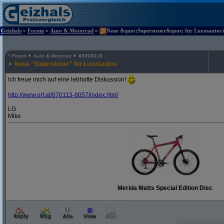
Geizhals
»
Forum
»
Auto & Motorrad
»
Neue &quot;Supersteuer&quot; für Luxusautos (
^
Forum
Auto & Motorrad
#
3898316
Neue "Supersteuer" für Luxusautos
Ich freue mich auf eine lebhafte Diskussion!
http:/
/
www.orf.at/
070113-8057/
index.html
LG
Mike
Merida Matts Special Edition Disc