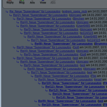
Re: Neue "Supersteuer" für Luxusautos
(
extrem_oaga_nick
am 14.01.2007,
Re(2): Neue "Supersteuer" für Luxusautos
(
doncapo
am 14.01.2007, 10
Re(3): Neue "Supersteuer" für Luxusautos
(
Binchen
am 14.01.2007, 
Re(4): Neue "Supersteuer" für Luxusautos
(
doncapo
am 14.01.200
Re(4): Neue "Supersteuer" für Luxusautos
(
User6465
am 14.01.20
Re(5): Neue "Supersteuer" für Luxusautos
(
doncapo
am 14.01.2
Re(5): Neue "Supersteuer" für Luxusautos
(
w114/115
am 14.01.
Re(6): Neue "Supersteuer" für Luxusautos
(
User6465
am 14.
Re(7): Neue "Supersteuer" für Luxusautos
(
w114/115
am 1
Re(8): Neue "Supersteuer" für Luxusautos
(
Brumms
Re(3): Neue "Supersteuer" für Luxusautos
(
Gott
am 14.01.2007, 10:5
Re(4): Neue "Supersteuer" für Luxusautos
(
doncapo
am 14.01.200
Re(5): Neue "Supersteuer" für Luxusautos
(
Gott
am 14.01.2007,
Re(3): Neue "Supersteuer" für Luxusautos
(
wol
am 14.01.2007, 11:04
Re(4): Neue "Supersteuer" für Luxusautos
(
doncapo
am 14.01.2007
Re(5): Neue "Supersteuer" für Luxusautos
(
wol
am 14.01.2007, 
Re(6): Neue "Supersteuer" für Luxusautos
(
doncapo
am 14.0
Re(7): Neue "Supersteuer" für Luxusautos
(
wol
am 14.01.2
Re(8): Neue "Supersteuer" für Luxusautos
(
Flip
am 15.0
Re(9): Neue "Supersteuer" für Luxusautos
(
reset
am 
Re(10): Neue "Supersteuer" für Luxusautos
(
Fl
Re(11): Neue "Supersteuer" für Luxusautos
Re(12): Neue "Supersteuer" für Luxusaut
Re(13): Neue "Supersteuer" für Luxusa
Re(14): Neue "Supersteuer" für Lux
Re(9): Neue "Supersteuer" für Luxusautos
(
wol
am
Re(10): Neue "Supersteuer" für Luxusautos
(
Fl