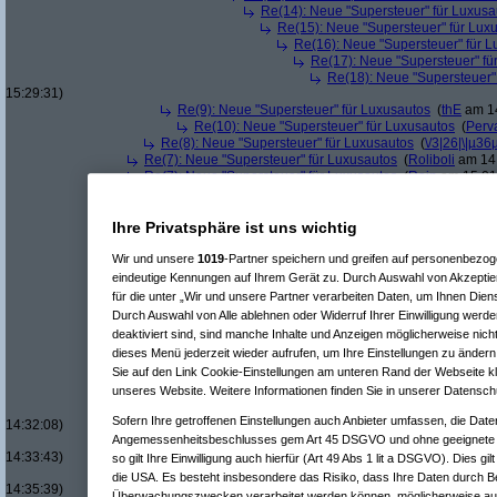
Re(14): Neue "Supersteuer" für Luxusa
Re(15): Neue "Supersteuer" für Lux
Re(16): Neue "Supersteuer" für 
Re(17): Neue "Supersteuer" fü
Re(18): Neue "Supersteuer"
15:29:31)
Re(9): Neue "Supersteuer" für Luxusautos
(
thE
am 14
Re(10): Neue "Supersteuer" für Luxusautos
(
Perv
Re(8): Neue "Supersteuer" für Luxusautos
(
\/3|26|\|µ36
Re(7): Neue "Supersteuer" für Luxusautos
(
Roliboli
am 14.
Re(7): Neue "Supersteuer" für Luxusautos
(
Rain
am 15.01.
Re(5): Neue "Supersteuer" für Luxusautos
(
bootleg
am 14.01.20
Re(6): Neue "Supersteuer" für Luxusautos
(
Pervasive
am 14.
Re(7): Neue "Supersteuer" für Luxusautos
(
bootleg
am 14.
Ihre Privatsphäre ist uns wichtig
Re(8): Neue "Supersteuer" für Luxusautos
(
Pervasive
a
Re(9): Neue "Supersteuer" für Luxusautos
(
bootleg
a
Wir und unsere
1019
-Partner speichern und greifen auf personenbezo
Re(10): Neue "Supersteuer" für Luxusautos
(
Perv
eindeutige Kennungen auf Ihrem Gerät zu. Durch Auswahl von Akzeptier
Re(11): Neue "Supersteuer" für Luxusautos
(
w1
für die unter „Wir und unsere Partner verarbeiten Daten, um Ihnen Dien
Re(12): Neue "Supersteuer" für Luxusautos
Durch Auswahl von Alle ablehnen oder Widerruf Ihrer Einwilligung werde
Re(13): Neue "Supersteuer" für Luxusaut
deaktiviert sind, sind manche Inhalte und Anzeigen möglicherweise nicht
Re(14): Neue "Supersteuer" für Luxusa
dieses Menü jederzeit wieder aufrufen, um Ihre Einstellungen zu ändern 
Re(15): Neue "Supersteuer" für Lux
Sie auf den Link Cookie-Einstellungen am unteren Rand der Webseite kli
Re(16): Neue "Supersteuer" für 
unseres Website. Weitere Informationen finden Sie in unserer Datensch
Re(17): Neue "Supersteuer" fü
Re(18): Neue "Supersteuer"
Sofern Ihre getroffenen Einstellungen auch Anbieter umfassen, die Daten
14:32:08)
Angemessenheitsbeschlusses gem Art 45 DSGVO und ohne geeignete G
Re(19): Neue "Supersteue
14:33:43)
so gilt Ihre Einwilligung auch hierfür (Art 49 Abs 1 lit a DSGVO). Dies gi
Re(20): Neue "Superst
die USA. Es besteht insbesondere das Risiko, dass Ihre Daten durch B
14:35:39)
Überwachungszwecken verarbeitet werden können, möglicherweise auc