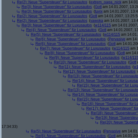
Re(2): Neue "Supersteuer" für Luxusautos
(
extrem_oaga_nick
am 14.01.
Re(3): Neue "Supersteuer" für Luxusautos
(
Gott
am 14.01.2007, 13:2
Re(3): Neue "Supersteuer" für Luxusautos
(
tuvix
am 14.01.2007, 13:4
Re(2): Neue "Supersteuer" für Luxusautos
(
Gott
am 14.01.2007, 13:25:5
Re(2): Neue "Supersteuer" für Luxusautos
(
vawoka
am 14.01.2007, 13:
Re(3): Neue "Supersteuer" für Luxusautos
(
w114/115
am 14.01.2007,
Re(4): Neue "Supersteuer" für Luxusautos
(
Gott
am 14.01.2007, 13
Re(5): Neue "Supersteuer" für Luxusautos
(
w114/115
am 14.01.
Re(6): Neue "Supersteuer" für Luxusautos
(
Pervasive
am 14.
Re(6): Neue "Supersteuer" für Luxusautos
(
Gott
am 14.01.200
Re(7): Neue "Supersteuer" für Luxusautos
(
w114/115
am 1
Re(8): Neue "Supersteuer" für Luxusautos
(
Gott
am 14.0
Re(9): Neue "Supersteuer" für Luxusautos
(
w114/11
Re(10): Neue "Supersteuer" für Luxusautos
(
Gott
a
Re(11): Neue "Supersteuer" für Luxusautos
(
w1
Re(12): Neue "Supersteuer" für Luxusautos
Re(13): Neue "Supersteuer" für Luxusaut
Re(14): Neue "Supersteuer" für Luxusa
Re(15): Neue "Supersteuer" für Lux
Re(13): Neue "Supersteuer" für Luxusaut
Re(14): Neue "Supersteuer" für Luxusa
Re(15): Neue "Supersteuer" für Lux
Re(16): Neue "Supersteuer" für 
Re(17): Neue "Supersteuer" fü
Re(18): Neue "Supersteuer"
Re(19): Neue "Supersteue
Re(20): Neue "Superst
17:34:33)
Re(5): Neue "Supersteuer" für Luxusautos
(
Pervasive
am 14.01.
Re(6): Neue "Supersteuer" für Luxusautos
(
Gott
am 14.01.200