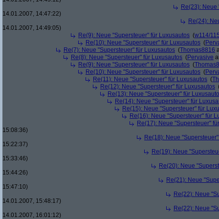
Re(23): Neue 
14.01.2007, 14:47:22)
Re(24): Ne
14.01.2007, 14:49:05)
Re(9): Neue "Supersteuer" für Luxusautos
(
w114/11
Re(10): Neue "Supersteuer" für Luxusautos
(
Perv
Re(7): Neue "Supersteuer" für Luxusautos
(
Thomas8816
a
Re(8): Neue "Supersteuer" für Luxusautos
(
Pervasive
a
Re(9): Neue "Supersteuer" für Luxusautos
(
Thomas
Re(10): Neue "Supersteuer" für Luxusautos
(
Perv
Re(11): Neue "Supersteuer" für Luxusautos
(
T
Re(12): Neue "Supersteuer" für Luxusautos
Re(13): Neue "Supersteuer" für Luxusaut
Re(14): Neue "Supersteuer" für Luxusa
Re(15): Neue "Supersteuer" für Lux
Re(16): Neue "Supersteuer" für 
Re(17): Neue "Supersteuer" fü
15:08:36)
Re(18): Neue "Supersteuer"
15:22:37)
Re(19): Neue "Supersteue
15:33:46)
Re(20): Neue "Superst
15:44:26)
Re(21): Neue "Supe
15:47:10)
Re(22): Neue "Su
14.01.2007, 15:48:17)
Re(22): Neue "Su
14.01.2007, 16:01:12)