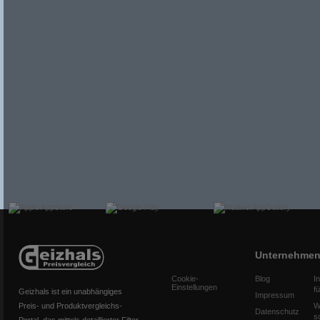
Unternehme
Cookie-
Blog
I
Einstellungen
f
Geizhals ist ein unabhängiges
Impressum
Preis- und Produktvergleichs-
W
Datenschutz
s