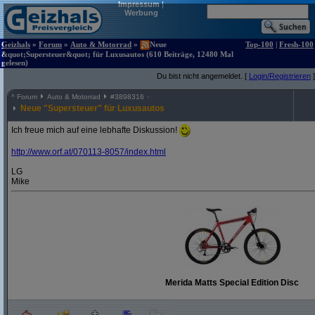
Impressum
|
Werbung
Geizhals
»
Forum
»
Auto & Motorrad
»
Neue
Top-100
|
Fresh-100
&quot;Supersteuer&quot; für Luxusautos (610 Beiträge, 12480 Mal
gelesen)
Du bist nicht angemeldet. [
Login/Registrieren
]
^
Forum
Auto & Motorrad
#
3898316
Neue "Supersteuer" für Luxusautos
Ich freue mich auf eine lebhafte Diskussion!
http:/
/
www.orf.at/
070113-8057/
index.html
LG
Mike
Merida Matts Special Edition Disc