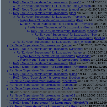
Re(2): Neue "Supersteuer" für Luxusautos
(
bones14
am 14.01.2007, 17
Re(3): Neue "Supersteuer" für Luxusautos
(
alex_winston
am 14.01.20
Re(2): Neue "Supersteuer" für Luxusautos
(
yangel
am 14.01.2007, 18:0
Re(2): Neue "Supersteuer" für Luxusautos
(
Beel
am 14.01.2007, 18:52:
Re(3): Neue "Supersteuer" für Luxusautos
(
Pervasive
am 14.01.2007,
Re(4): Neue "Supersteuer" für Luxusautos
(
Beel
am 14.01.2007, 1
Re(5): Neue "Supersteuer" für Luxusautos
(
Pervasive
am 14.01.
Re(6): Neue "Supersteuer" für Luxusautos
(
Beel
am 14.01.20
Re(7): Neue "Supersteuer" für Luxusautos
(
bootleg
am 14.
Re(8): Neue "Supersteuer" für Luxusautos
(
Beel
am 14.
Re(9): Neue "Supersteuer" für Luxusautos
(
bootleg
a
Re(3): Neue "Supersteuer" für Luxusautos
(
alex_winston
am 14.01.20
Re: Neue "Supersteuer" für Luxusautos
(
yangel
am 14.01.2007, 18:02:35)
Re(2): Neue "Supersteuer" für Luxusautos
(
wissender
am 14.01.2007, 1
Re(3): Neue "Supersteuer" für Luxusautos
(
yangel
am 14.01.2007, 18
Re(4): Neue "Supersteuer" für Luxusautos
(
wissender
am 14.01.20
Re(4): Neue "Supersteuer" für Luxusautos
(
barbos
am 15.01.20
Re(2): Neue "Supersteuer" für Luxusautos
(
Beel
am 14.01.2007, 18:13:
Re(2): Neue "Supersteuer" für Luxusautos
(
Amorphis
am 15.01.2007
Re: Neue "Supersteuer" für Luxusautos
(
heldiz
am 14.01.2007, 18:09:42)
Re(2): Neue "Supersteuer" für Luxusautos
(
Cuda
am 14.01.2007, 18:33
Re(2): Neue "Supersteuer" für Luxusautos
(
bootleg
am 14.01.2007, 21:2
Re: Neue "Supersteuer" für Luxusautos
(
oberstorch
am 14.01.2007, 18:34:
Re: Neue "Supersteuer" für Luxusautos
(
eumega
am 14.01.2007, 20:02:27
Re: Neue "Supersteuer" für Luxusautos
(
Roliboli
am 14.01.2007, 22:21:08)
Vom Autor zurückgezogen oder Autor hat seine Registrierung nicht bestä
Re: Neue "Supersteuer" für Luxusautos
(
angelo22
am 14.01.2007, 23:30:2
Re: Neue "Supersteuer" für Luxusautos
(
kaukus
am 15.01.2007, 08:39:58)
Re(2): Neue "Supersteuer" für Luxusautos
(
Mike(AUT)
am 15.01.2007
Re: Neue "Supersteuer" für Luxusautos
(
Da Horstl
am 15.01.2007, 10:4