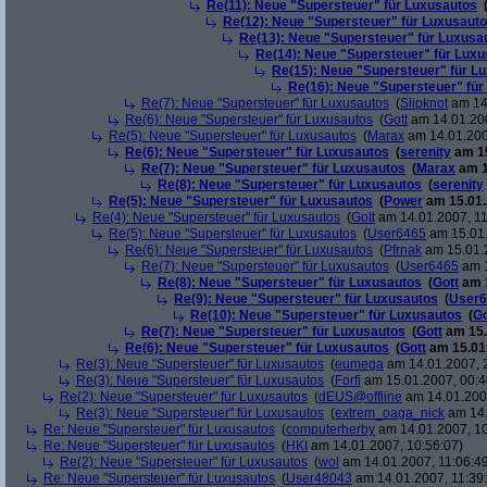
Re(11): Neue "Supersteuer" für Luxusautos
Re(12): Neue "Supersteuer" für Luxusaut
Re(13): Neue "Supersteuer" für Luxusa
Re(14): Neue "Supersteuer" für Lux
Re(15): Neue "Supersteuer" für L
Re(16): Neue "Supersteuer" für
Re(7): Neue "Supersteuer" für Luxusautos
(
Slipknot
am 14.
Re(6): Neue "Supersteuer" für Luxusautos
(
Gott
am 14.01.200
Re(5): Neue "Supersteuer" für Luxusautos
(
Marax
am 14.01.200
Re(6): Neue "Supersteuer" für Luxusautos
(
serenity
am 15
Re(7): Neue "Supersteuer" für Luxusautos
(
Marax
am 1
Re(8): Neue "Supersteuer" für Luxusautos
(
serenity
Re(5): Neue "Supersteuer" für Luxusautos
(
Power
am 15.01.
Re(4): Neue "Supersteuer" für Luxusautos
(
Gott
am 14.01.2007, 11
Re(5): Neue "Supersteuer" für Luxusautos
(
User6465
am 15.01.
Re(6): Neue "Supersteuer" für Luxusautos
(
Pfrnak
am 15.01.2
Re(7): Neue "Supersteuer" für Luxusautos
(
User6465
am 1
Re(8): Neue "Supersteuer" für Luxusautos
(
Gott
am 1
Re(9): Neue "Supersteuer" für Luxusautos
(
User6
Re(10): Neue "Supersteuer" für Luxusautos
(
Go
Re(7): Neue "Supersteuer" für Luxusautos
(
Gott
am 15.
Re(6): Neue "Supersteuer" für Luxusautos
(
Gott
am 15.01.
Re(3): Neue "Supersteuer" für Luxusautos
(
eumega
am 14.01.2007, 
Re(3): Neue "Supersteuer" für Luxusautos
(
Forfi
am 15.01.2007, 00:4
Re(2): Neue "Supersteuer" für Luxusautos
(
dEUS@offline
am 14.01.2007
Re(3): Neue "Supersteuer" für Luxusautos
(
extrem_oaga_nick
am 14.
Re: Neue "Supersteuer" für Luxusautos
(
computerherby
am 14.01.2007, 10
Re: Neue "Supersteuer" für Luxusautos
(
HKI
am 14.01.2007, 10:56:07)
Re(2): Neue "Supersteuer" für Luxusautos
(
wol
am 14.01.2007, 11:06:4
Re: Neue "Supersteuer" für Luxusautos
(
User48043
am 14.01.2007, 11:39