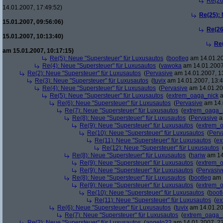
Re(26
14.01.2007, 17:49:52)
Re(25):
15.01.2007, 09:56:06)
Re(26
15.01.2007, 10:13:40)
Re
am 15.01.2007, 10:17:15)
Re(5): Neue "Supersteuer" für Luxusautos
(
bootleg
am 14.01.20
Re(4): Neue "Supersteuer" für Luxusautos
(
vawoka
am 14.01.2007
Re(2): Neue "Supersteuer" für Luxusautos
(
Pervasive
am 14.01.2007, 1
Re(3): Neue "Supersteuer" für Luxusautos
(
tuvix
am 14.01.2007, 13:4
Re(4): Neue "Supersteuer" für Luxusautos
(
Pervasive
am 14.01.20
Re(5): Neue "Supersteuer" für Luxusautos
(
extrem_oaga_nick
a
Re(6): Neue "Supersteuer" für Luxusautos
(
Pervasive
am 14.
Re(7): Neue "Supersteuer" für Luxusautos
(
extrem_oaga_
Re(8): Neue "Supersteuer" für Luxusautos
(
Pervasive
a
Re(9): Neue "Supersteuer" für Luxusautos
(
extrem_
Re(10): Neue "Supersteuer" für Luxusautos
(
Perv
Re(11): Neue "Supersteuer" für Luxusautos
(
ex
Re(12): Neue "Supersteuer" für Luxusautos
Re(8): Neue "Supersteuer" für Luxusautos
(
hariw
am 14
Re(9): Neue "Supersteuer" für Luxusautos
(
extrem_
Re(9): Neue "Supersteuer" für Luxusautos
(
Pervasiv
Re(8): Neue "Supersteuer" für Luxusautos
(
bootleg
am 1
Re(9): Neue "Supersteuer" für Luxusautos
(
extrem_
Re(10): Neue "Supersteuer" für Luxusautos
(
boot
Re(11): Neue "Supersteuer" für Luxusautos
(
ex
Re(6): Neue "Supersteuer" für Luxusautos
(
tuvix
am 14.01.20
Re(7): Neue "Supersteuer" für Luxusautos
(
extrem_oaga_
Re(2): Neue "Supersteuer" für Luxusautos
(
angelo22
am 14.01.2007, 23