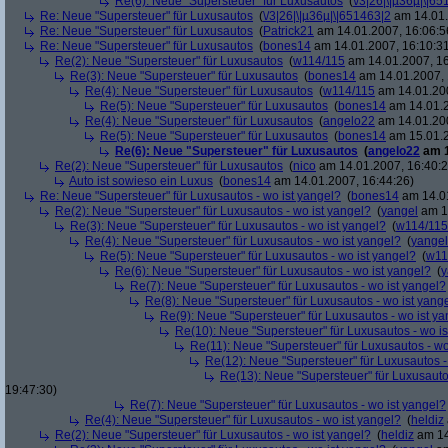
Re(6): Neue "Supersteuer" für Luxusautos
(
\/3|26|\|µ36µ|\|6
Re: Neue "Supersteuer" für Luxusautos
(
\/3|26|\|µ36µ|\|651463|2
am 14.01.
Re: Neue "Supersteuer" für Luxusautos
(
Patrick21
am 14.01.2007, 16:06:5
Re: Neue "Supersteuer" für Luxusautos
(
bones14
am 14.01.2007, 16:10:3
Re(2): Neue "Supersteuer" für Luxusautos
(
w114/115
am 14.01.2007, 16
Re(3): Neue "Supersteuer" für Luxusautos
(
bones14
am 14.01.2007, 
Re(4): Neue "Supersteuer" für Luxusautos
(
w114/115
am 14.01.200
Re(5): Neue "Supersteuer" für Luxusautos
(
bones14
am 14.01.2
Re(4): Neue "Supersteuer" für Luxusautos
(
angelo22
am 14.01.200
Re(5): Neue "Supersteuer" für Luxusautos
(
bones14
am 15.01.2
Re(6): Neue "Supersteuer" für Luxusautos
(
angelo22
am 1
Re(2): Neue "Supersteuer" für Luxusautos
(
nico
am 14.01.2007, 16:40:2
Auto ist sowieso ein Luxus
(
bones14
am 14.01.2007, 16:44:26)
Re: Neue "Supersteuer" für Luxusautos - wo ist yangel?
(
bones14
am 14.01
Re(2): Neue "Supersteuer" für Luxusautos - wo ist yangel?
(
yangel
am 14
Re(3): Neue "Supersteuer" für Luxusautos - wo ist yangel?
(
w114/115
Re(4): Neue "Supersteuer" für Luxusautos - wo ist yangel?
(
yangel
Re(5): Neue "Supersteuer" für Luxusautos - wo ist yangel?
(
w11
Re(6): Neue "Supersteuer" für Luxusautos - wo ist yangel?
(
y
Re(7): Neue "Supersteuer" für Luxusautos - wo ist yangel?
Re(8): Neue "Supersteuer" für Luxusautos - wo ist yang
Re(9): Neue "Supersteuer" für Luxusautos - wo ist y
Re(10): Neue "Supersteuer" für Luxusautos - wo is
Re(11): Neue "Supersteuer" für Luxusautos - wo
Re(12): Neue "Supersteuer" für Luxusautos -
Re(13): Neue "Supersteuer" für Luxusauto
19:47:30)
Re(7): Neue "Supersteuer" für Luxusautos - wo ist yangel?
Re(4): Neue "Supersteuer" für Luxusautos - wo ist yangel?
(
heldiz
Re(2): Neue "Supersteuer" für Luxusautos - wo ist yangel?
(
heldiz
am 14