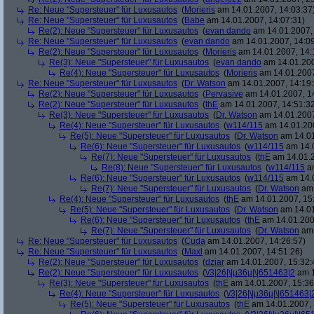
Re: Neue "Supersteuer" für Luxusautos
(
Morieris
am 14.01.2007, 14:03:37
Re: Neue "Supersteuer" für Luxusautos
(
Babe
am 14.01.2007, 14:07:31)
Re(2): Neue "Supersteuer" für Luxusautos
(
evan dando
am 14.01.2007, 
Re: Neue "Supersteuer" für Luxusautos
(
evan dando
am 14.01.2007, 14:09
Re(2): Neue "Supersteuer" für Luxusautos
(
Morieris
am 14.01.2007, 14:
Re(3): Neue "Supersteuer" für Luxusautos
(
evan dando
am 14.01.200
Re(4): Neue "Supersteuer" für Luxusautos
(
Morieris
am 14.01.2007
Re: Neue "Supersteuer" für Luxusautos
(
Dr. Watson
am 14.01.2007, 14:19:
Re(2): Neue "Supersteuer" für Luxusautos
(
Pervasive
am 14.01.2007, 1
Re(2): Neue "Supersteuer" für Luxusautos
(
thE
am 14.01.2007, 14:51:3
Re(3): Neue "Supersteuer" für Luxusautos
(
Dr. Watson
am 14.01.2007
Re(4): Neue "Supersteuer" für Luxusautos
(
w114/115
am 14.01.200
Re(5): Neue "Supersteuer" für Luxusautos
(
Dr. Watson
am 14.01
Re(6): Neue "Supersteuer" für Luxusautos
(
w114/115
am 14.0
Re(7): Neue "Supersteuer" für Luxusautos
(
thE
am 14.01.2
Re(8): Neue "Supersteuer" für Luxusautos
(
w114/115
am
Re(6): Neue "Supersteuer" für Luxusautos
(
w114/115
am 14.0
Re(7): Neue "Supersteuer" für Luxusautos
(
Dr. Watson
am 
Re(4): Neue "Supersteuer" für Luxusautos
(
thE
am 14.01.2007, 15
Re(5): Neue "Supersteuer" für Luxusautos
(
Dr. Watson
am 14.01
Re(6): Neue "Supersteuer" für Luxusautos
(
thE
am 14.01.200
Re(7): Neue "Supersteuer" für Luxusautos
(
Dr. Watson
am 
Re: Neue "Supersteuer" für Luxusautos
(
Cuda
am 14.01.2007, 14:26:57)
Re: Neue "Supersteuer" für Luxusautos
(
Maxl
am 14.01.2007, 14:51:26)
Re(2): Neue "Supersteuer" für Luxusautos
(
dziar
am 14.01.2007, 15:32:
Re(2): Neue "Supersteuer" für Luxusautos
(
\/3|26|\|µ36µ|\|651463|2
am 1
Re(3): Neue "Supersteuer" für Luxusautos
(
thE
am 14.01.2007, 15:36
Re(4): Neue "Supersteuer" für Luxusautos
(
\/3|26|\|µ36µ|\|651463|
Re(5): Neue "Supersteuer" für Luxusautos
(
thE
am 14.01.2007, 