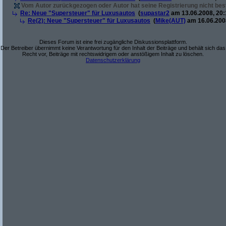
Vom Autor zurückgezogen oder Autor hat seine Registrierung nicht best
Re: Neue "Supersteuer" für Luxusautos
(
supastar2
am 13.06.2008, 20:
Re(2): Neue "Supersteuer" für Luxusautos
(
Mike(AUT)
am 16.06.2008
Dieses Forum ist eine frei zugängliche Diskussionsplattform.
Der Betreiber übernimmt keine Verantwortung für den Inhalt der Beiträge und behält sich das
Recht vor, Beiträge mit rechtswidrigem oder anstößigem Inhalt zu löschen.
Datenschutzerklärung