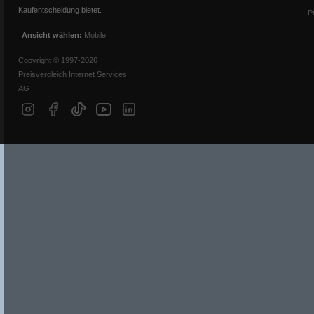
Kaufentscheidung bietet.
P
Ansicht wählen:
Mobile
Copyright © 1997-2026
Preisvergleich Internet Services
AG