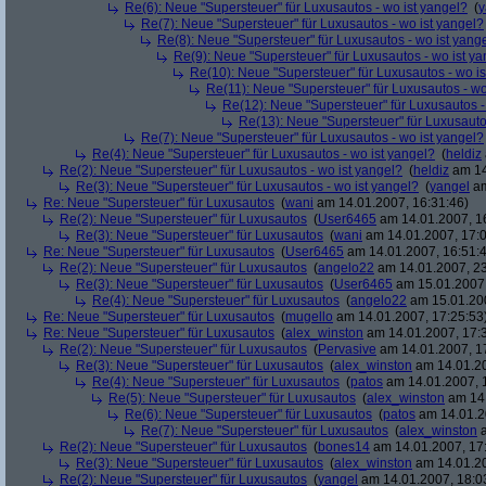
Re(6): Neue "Supersteuer" für Luxusautos - wo ist yangel?
(
y
Re(7): Neue "Supersteuer" für Luxusautos - wo ist yangel?
Re(8): Neue "Supersteuer" für Luxusautos - wo ist yang
Re(9): Neue "Supersteuer" für Luxusautos - wo ist y
Re(10): Neue "Supersteuer" für Luxusautos - wo is
Re(11): Neue "Supersteuer" für Luxusautos - wo
Re(12): Neue "Supersteuer" für Luxusautos -
Re(13): Neue "Supersteuer" für Luxusauto
Re(7): Neue "Supersteuer" für Luxusautos - wo ist yangel?
Re(4): Neue "Supersteuer" für Luxusautos - wo ist yangel?
(
heldiz
Re(2): Neue "Supersteuer" für Luxusautos - wo ist yangel?
(
heldiz
am 14
Re(3): Neue "Supersteuer" für Luxusautos - wo ist yangel?
(
yangel
am
Re: Neue "Supersteuer" für Luxusautos
(
wani
am 14.01.2007, 16:31:46)
Re(2): Neue "Supersteuer" für Luxusautos
(
User6465
am 14.01.2007, 1
Re(3): Neue "Supersteuer" für Luxusautos
(
wani
am 14.01.2007, 17:0
Re: Neue "Supersteuer" für Luxusautos
(
User6465
am 14.01.2007, 16:51:
Re(2): Neue "Supersteuer" für Luxusautos
(
angelo22
am 14.01.2007, 23
Re(3): Neue "Supersteuer" für Luxusautos
(
User6465
am 15.01.2007,
Re(4): Neue "Supersteuer" für Luxusautos
(
angelo22
am 15.01.200
Re: Neue "Supersteuer" für Luxusautos
(
mugello
am 14.01.2007, 17:25:53
Re: Neue "Supersteuer" für Luxusautos
(
alex_winston
am 14.01.2007, 17:
Re(2): Neue "Supersteuer" für Luxusautos
(
Pervasive
am 14.01.2007, 1
Re(3): Neue "Supersteuer" für Luxusautos
(
alex_winston
am 14.01.20
Re(4): Neue "Supersteuer" für Luxusautos
(
patos
am 14.01.2007, 
Re(5): Neue "Supersteuer" für Luxusautos
(
alex_winston
am 14.
Re(6): Neue "Supersteuer" für Luxusautos
(
patos
am 14.01.2
Re(7): Neue "Supersteuer" für Luxusautos
(
alex_winston
a
Re(2): Neue "Supersteuer" für Luxusautos
(
bones14
am 14.01.2007, 17
Re(3): Neue "Supersteuer" für Luxusautos
(
alex_winston
am 14.01.20
Re(2): Neue "Supersteuer" für Luxusautos
(
yangel
am 14.01.2007, 18:0