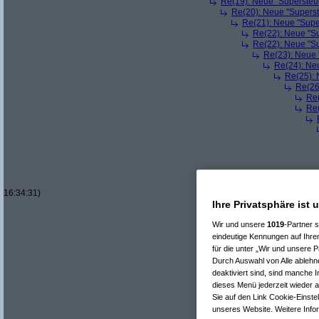
Re(19): Neue "Supersteue
Re(20): Neue "Superst
Re(21): Neue "Supe
Re(22): Neue "Su
Re(22): Neue "Su
Re(23): Neue 
Re(24): Ne
Re(25): 
Re(26
Re(
Re(
16:34:31)
Ihre Privatsphäre ist 
Wir und unsere
1019
-Partner 
eindeutige Kennungen auf Ihre
für die unter „Wir und unsere 
Durch Auswahl von Alle ablehne
deaktiviert sind, sind manche 
dieses Menü jederzeit wieder a
Sie auf den Link Cookie-Einste
unseres Website. Weitere Infor