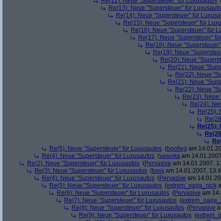
Re(12): Neue "Supersteuer" für Luxusautos
Re(13): Neue "Supersteuer" für Luxusaut
Re(14): Neue "Supersteuer" für Luxusa
Re(15): Neue "Supersteuer" für Lux
Re(16): Neue "Supersteuer" für 
Re(17): Neue "Supersteuer" fü
Re(18): Neue "Supersteuer"
Re(19): Neue "Supersteue
Re(20): Neue "Superst
Re(21): Neue "Supe
Re(22): Neue "Su
Re(21): Neue "Supe
Re(22): Neue "Su
Re(23): Neue 
Re(24): Ne
Re(25): 
Re(26
Re(25):
Re(26
Re
Re(5): Neue "Supersteuer" für Luxusautos
(
bootleg
am 14.01.20
Re(4): Neue "Supersteuer" für Luxusautos
(
vawoka
am 14.01.2007
Re(2): Neue "Supersteuer" für Luxusautos
(
Pervasive
am 14.01.2007, 1
Re(3): Neue "Supersteuer" für Luxusautos
(
tuvix
am 14.01.2007, 13:4
Re(4): Neue "Supersteuer" für Luxusautos
(
Pervasive
am 14.01.20
Re(5): Neue "Supersteuer" für Luxusautos
(
extrem_oaga_nick
a
Re(6): Neue "Supersteuer" für Luxusautos
(
Pervasive
am 14.
Re(7): Neue "Supersteuer" für Luxusautos
(
extrem_oaga_
Re(8): Neue "Supersteuer" für Luxusautos
(
Pervasive
a
Re(9): Neue "Supersteuer" für Luxusautos
(
extrem_