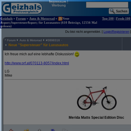
Impressum
|
Werbung
Geizhals
»
Forum
»
Auto & Motorrad
»
Neue
Top-100
|
Fresh-100
&quot;Supersteuer&quot; für Luxusautos (610 Beiträge, 12556 Mal
gelesen)
Du bist nicht angemeldet. [
Login/Registrieren
]
^
Forum
Auto & Motorrad
#
3898316
Neue "Supersteuer" für Luxusautos
Ich freue mich auf eine lebhafte Diskussion!
http:/
/
www.orf.at/
070113-8057/
index.html
LG
Mike
Merida Matts Special Edition Disc