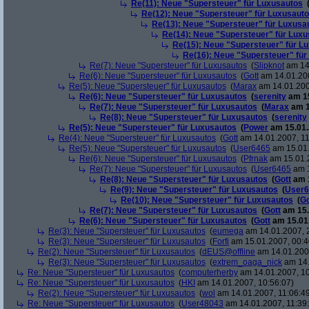
Re(11): Neue "Supersteuer" für Luxusautos
Re(12): Neue "Supersteuer" für Luxusaut
Re(13): Neue "Supersteuer" für Luxusa
Re(14): Neue "Supersteuer" für Lux
Re(15): Neue "Supersteuer" für L
Re(16): Neue "Supersteuer" für
Re(7): Neue "Supersteuer" für Luxusautos
(
Slipknot
am 14.
Re(6): Neue "Supersteuer" für Luxusautos
(
Gott
am 14.01.200
Re(5): Neue "Supersteuer" für Luxusautos
(
Marax
am 14.01.200
Re(6): Neue "Supersteuer" für Luxusautos
(
serenity
am 15
Re(7): Neue "Supersteuer" für Luxusautos
(
Marax
am 1
Re(8): Neue "Supersteuer" für Luxusautos
(
serenity
Re(5): Neue "Supersteuer" für Luxusautos
(
Power
am 15.01.
Re(4): Neue "Supersteuer" für Luxusautos
(
Gott
am 14.01.2007, 11
Re(5): Neue "Supersteuer" für Luxusautos
(
User6465
am 15.01.
Re(6): Neue "Supersteuer" für Luxusautos
(
Pfrnak
am 15.01.2
Re(7): Neue "Supersteuer" für Luxusautos
(
User6465
am 1
Re(8): Neue "Supersteuer" für Luxusautos
(
Gott
am 1
Re(9): Neue "Supersteuer" für Luxusautos
(
User6
Re(10): Neue "Supersteuer" für Luxusautos
(
Go
Re(7): Neue "Supersteuer" für Luxusautos
(
Gott
am 15.
Re(6): Neue "Supersteuer" für Luxusautos
(
Gott
am 15.01.
Re(3): Neue "Supersteuer" für Luxusautos
(
eumega
am 14.01.2007, 
Re(3): Neue "Supersteuer" für Luxusautos
(
Forfi
am 15.01.2007, 00:4
Re(2): Neue "Supersteuer" für Luxusautos
(
dEUS@offline
am 14.01.2007
Re(3): Neue "Supersteuer" für Luxusautos
(
extrem_oaga_nick
am 14.
Re: Neue "Supersteuer" für Luxusautos
(
computerherby
am 14.01.2007, 10
Re: Neue "Supersteuer" für Luxusautos
(
HKI
am 14.01.2007, 10:56:07)
Re(2): Neue "Supersteuer" für Luxusautos
(
wol
am 14.01.2007, 11:06:4
Re: Neue "Supersteuer" für Luxusautos
(
User48043
am 14.01.2007, 11:39