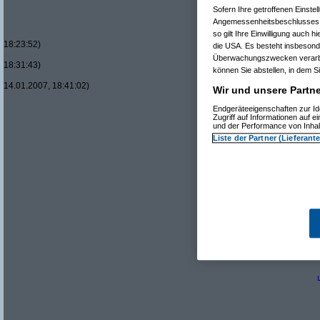
Sofern Ihre getroffenen Einste
Angemessenheitsbeschlusses 
so gilt Ihre Einwilligung auch 
18:23:52)
die USA. Es besteht insbesond
Überwachungszwecken verarbei
18:31:43)
können Sie abstellen, in dem Si
14.01.2007, 18:41:02)
Wir und unsere Partne
Endgeräteeigenschaften zur Id
Zugriff auf Informationen auf 
und der Performance von Inha
Liste der Partner (Lieferant
Re(
Re(