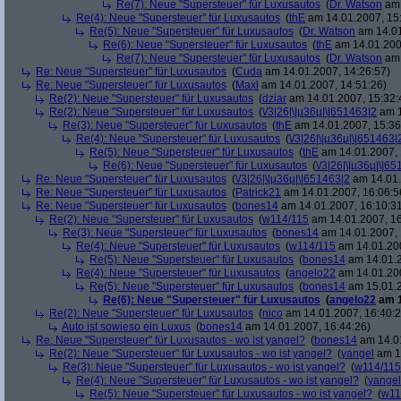
Re(7): Neue "Supersteuer" für Luxusautos
(
Dr. Watson
am 
Re(4): Neue "Supersteuer" für Luxusautos
(
thE
am 14.01.2007, 15
Re(5): Neue "Supersteuer" für Luxusautos
(
Dr. Watson
am 14.01
Re(6): Neue "Supersteuer" für Luxusautos
(
thE
am 14.01.200
Re(7): Neue "Supersteuer" für Luxusautos
(
Dr. Watson
am 
Re: Neue "Supersteuer" für Luxusautos
(
Cuda
am 14.01.2007, 14:26:57)
Re: Neue "Supersteuer" für Luxusautos
(
Maxl
am 14.01.2007, 14:51:26)
Re(2): Neue "Supersteuer" für Luxusautos
(
dziar
am 14.01.2007, 15:32:
Re(2): Neue "Supersteuer" für Luxusautos
(
\/3|26|\|µ36µ|\|651463|2
am 1
Re(3): Neue "Supersteuer" für Luxusautos
(
thE
am 14.01.2007, 15:36
Re(4): Neue "Supersteuer" für Luxusautos
(
\/3|26|\|µ36µ|\|651463|
Re(5): Neue "Supersteuer" für Luxusautos
(
thE
am 14.01.2007, 
Re(6): Neue "Supersteuer" für Luxusautos
(
\/3|26|\|µ36µ|\|6
Re: Neue "Supersteuer" für Luxusautos
(
\/3|26|\|µ36µ|\|651463|2
am 14.01.
Re: Neue "Supersteuer" für Luxusautos
(
Patrick21
am 14.01.2007, 16:06:5
Re: Neue "Supersteuer" für Luxusautos
(
bones14
am 14.01.2007, 16:10:3
Re(2): Neue "Supersteuer" für Luxusautos
(
w114/115
am 14.01.2007, 16
Re(3): Neue "Supersteuer" für Luxusautos
(
bones14
am 14.01.2007, 
Re(4): Neue "Supersteuer" für Luxusautos
(
w114/115
am 14.01.200
Re(5): Neue "Supersteuer" für Luxusautos
(
bones14
am 14.01.2
Re(4): Neue "Supersteuer" für Luxusautos
(
angelo22
am 14.01.200
Re(5): Neue "Supersteuer" für Luxusautos
(
bones14
am 15.01.2
Re(6): Neue "Supersteuer" für Luxusautos
(
angelo22
am 1
Re(2): Neue "Supersteuer" für Luxusautos
(
nico
am 14.01.2007, 16:40:2
Auto ist sowieso ein Luxus
(
bones14
am 14.01.2007, 16:44:26)
Re: Neue "Supersteuer" für Luxusautos - wo ist yangel?
(
bones14
am 14.01
Re(2): Neue "Supersteuer" für Luxusautos - wo ist yangel?
(
yangel
am 14
Re(3): Neue "Supersteuer" für Luxusautos - wo ist yangel?
(
w114/115
Re(4): Neue "Supersteuer" für Luxusautos - wo ist yangel?
(
yangel
Re(5): Neue "Supersteuer" für Luxusautos - wo ist yangel?
(
w11