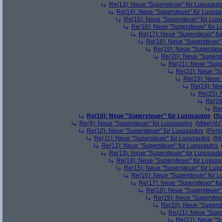
Re(13): Neue "Supersteuer" für Luxusaut
Re(14): Neue "Supersteuer" für Luxusa
Re(15): Neue "Supersteuer" für Lux
Re(16): Neue "Supersteuer" für 
Re(17): Neue "Supersteuer" fü
Re(18): Neue "Supersteuer"
Re(19): Neue "Supersteue
Re(20): Neue "Superst
Re(21): Neue "Supe
Re(22): Neue "Su
Re(23): Neue 
Re(24): Ne
Re(25): 
Re(26
Re(
Re(10): Neue "Supersteuer" für Luxusautos
(
Su
Re(9): Neue "Supersteuer" für Luxusautos
(
Mike(AU
Re(10): Neue "Supersteuer" für Luxusautos
(
Perv
Re(11): Neue "Supersteuer" für Luxusautos
(
Mi
Re(12): Neue "Supersteuer" für Luxusautos
Re(13): Neue "Supersteuer" für Luxusaut
Re(14): Neue "Supersteuer" für Luxusa
Re(15): Neue "Supersteuer" für Lux
Re(16): Neue "Supersteuer" für 
Re(17): Neue "Supersteuer" fü
Re(18): Neue "Supersteuer"
Re(19): Neue "Supersteue
Re(20): Neue "Superst
Re(21): Neue "Supe
Re(22): Neue "Su