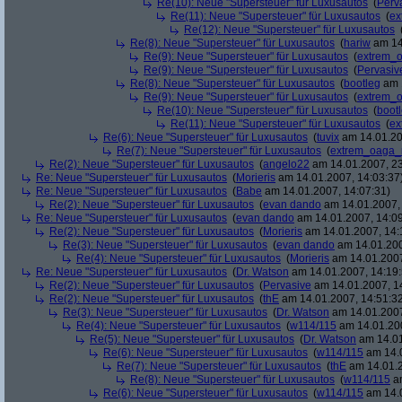
Re(10): Neue "Supersteuer" für Luxusautos
(
Perv
Re(11): Neue "Supersteuer" für Luxusautos
(
ex
Re(12): Neue "Supersteuer" für Luxusautos
Re(8): Neue "Supersteuer" für Luxusautos
(
hariw
am 14
Re(9): Neue "Supersteuer" für Luxusautos
(
extrem_
Re(9): Neue "Supersteuer" für Luxusautos
(
Pervasiv
Re(8): Neue "Supersteuer" für Luxusautos
(
bootleg
am 1
Re(9): Neue "Supersteuer" für Luxusautos
(
extrem_
Re(10): Neue "Supersteuer" für Luxusautos
(
boot
Re(11): Neue "Supersteuer" für Luxusautos
(
ex
Re(6): Neue "Supersteuer" für Luxusautos
(
tuvix
am 14.01.20
Re(7): Neue "Supersteuer" für Luxusautos
(
extrem_oaga_
Re(2): Neue "Supersteuer" für Luxusautos
(
angelo22
am 14.01.2007, 23
Re: Neue "Supersteuer" für Luxusautos
(
Morieris
am 14.01.2007, 14:03:37
Re: Neue "Supersteuer" für Luxusautos
(
Babe
am 14.01.2007, 14:07:31)
Re(2): Neue "Supersteuer" für Luxusautos
(
evan dando
am 14.01.2007, 
Re: Neue "Supersteuer" für Luxusautos
(
evan dando
am 14.01.2007, 14:09
Re(2): Neue "Supersteuer" für Luxusautos
(
Morieris
am 14.01.2007, 14:
Re(3): Neue "Supersteuer" für Luxusautos
(
evan dando
am 14.01.200
Re(4): Neue "Supersteuer" für Luxusautos
(
Morieris
am 14.01.2007
Re: Neue "Supersteuer" für Luxusautos
(
Dr. Watson
am 14.01.2007, 14:19:
Re(2): Neue "Supersteuer" für Luxusautos
(
Pervasive
am 14.01.2007, 1
Re(2): Neue "Supersteuer" für Luxusautos
(
thE
am 14.01.2007, 14:51:3
Re(3): Neue "Supersteuer" für Luxusautos
(
Dr. Watson
am 14.01.2007
Re(4): Neue "Supersteuer" für Luxusautos
(
w114/115
am 14.01.200
Re(5): Neue "Supersteuer" für Luxusautos
(
Dr. Watson
am 14.01
Re(6): Neue "Supersteuer" für Luxusautos
(
w114/115
am 14.0
Re(7): Neue "Supersteuer" für Luxusautos
(
thE
am 14.01.2
Re(8): Neue "Supersteuer" für Luxusautos
(
w114/115
am
Re(6): Neue "Supersteuer" für Luxusautos
(
w114/115
am 14.0