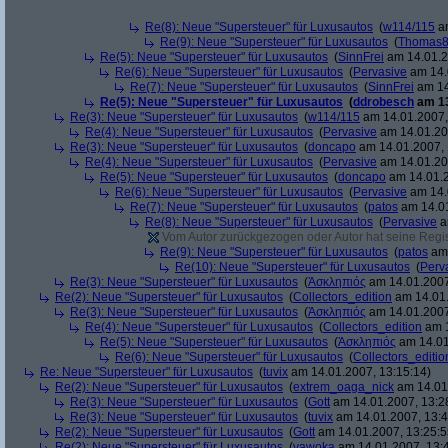
Re(8): Neue "Supersteuer" für Luxusautos
(
w114/115
am
Re(9): Neue "Supersteuer" für Luxusautos
(
Thomas
Re(5): Neue "Supersteuer" für Luxusautos
(
SinnFrei
am 14.01.2
Re(6): Neue "Supersteuer" für Luxusautos
(
Pervasive
am 14.
Re(7): Neue "Supersteuer" für Luxusautos
(
SinnFrei
am 14
Re(5): Neue "Supersteuer" für Luxusautos
(
ddrobesch
am 13
Re(3): Neue "Supersteuer" für Luxusautos
(
w114/115
am 14.01.2007,
Re(4): Neue "Supersteuer" für Luxusautos
(
Pervasive
am 14.01.20
Re(3): Neue "Supersteuer" für Luxusautos
(
doncapo
am 14.01.2007, 
Re(4): Neue "Supersteuer" für Luxusautos
(
Pervasive
am 14.01.20
Re(5): Neue "Supersteuer" für Luxusautos
(
doncapo
am 14.01.2
Re(6): Neue "Supersteuer" für Luxusautos
(
Pervasive
am 14.
Re(7): Neue "Supersteuer" für Luxusautos
(
patos
am 14.01
Re(8): Neue "Supersteuer" für Luxusautos
(
Pervasive
a
Vom Autor zurückgezogen oder Autor hat seine Regist
Re(9): Neue "Supersteuer" für Luxusautos
(
patos
am 
Re(10): Neue "Supersteuer" für Luxusautos
(
Perv
Re(3): Neue "Supersteuer" für Luxusautos
(
Ἀσκληπιός
am 14.01.2007
Re(2): Neue "Supersteuer" für Luxusautos
(
Collectors_edition
am 14.01.
Re(3): Neue "Supersteuer" für Luxusautos
(
Ἀσκληπιός
am 14.01.2007
Re(4): Neue "Supersteuer" für Luxusautos
(
Collectors_edition
am 1
Re(5): Neue "Supersteuer" für Luxusautos
(
Ἀσκληπιός
am 14.01
Re(6): Neue "Supersteuer" für Luxusautos
(
Collectors_editio
Re: Neue "Supersteuer" für Luxusautos
(
tuvix
am 14.01.2007, 13:15:14)
Re(2): Neue "Supersteuer" für Luxusautos
(
extrem_oaga_nick
am 14.01.
Re(3): Neue "Supersteuer" für Luxusautos
(
Gott
am 14.01.2007, 13:2
Re(3): Neue "Supersteuer" für Luxusautos
(
tuvix
am 14.01.2007, 13:4
Re(2): Neue "Supersteuer" für Luxusautos
(
Gott
am 14.01.2007, 13:25:5
Re(2): Neue "Supersteuer" für Luxusautos
(
vawoka
am 14.01.2007, 13: