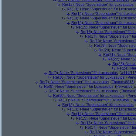
Re(11): Neue "Supersteuer" für Luxusautos
(
bo
Re(12): Neue "Supersteuer" für Luxusautos
Re(13): Neue "Supersteuer" für Luxusaut
Re(14): Neue "Supersteuer" für Luxusa
Re(13): Neue "Supersteuer" für Luxusaut
Re(14): Neue "Supersteuer" für Luxusa
Re(15): Neue "Supersteuer" für Lux
Re(16): Neue "Supersteuer" für 
Re(17): Neue "Supersteuer" fü
Re(18): Neue "Supersteuer"
Re(19): Neue "Supersteue
Re(20): Neue "Superst
Re(21): Neue "Supe
Re(22): Neue "Su
Re(23): Neue 
Re(24): Ne
Re(9): Neue "Supersteuer" für Luxusautos
(
w114/11
Re(10): Neue "Supersteuer" für Luxusautos
(
Perv
Re(7): Neue "Supersteuer" für Luxusautos
(
Thomas8816
a
Re(8): Neue "Supersteuer" für Luxusautos
(
Pervasive
a
Re(9): Neue "Supersteuer" für Luxusautos
(
Thomas
Re(10): Neue "Supersteuer" für Luxusautos
(
Perv
Re(11): Neue "Supersteuer" für Luxusautos
(
T
Re(12): Neue "Supersteuer" für Luxusautos
Re(13): Neue "Supersteuer" für Luxusaut
Re(14): Neue "Supersteuer" für Luxusa
Re(15): Neue "Supersteuer" für Lux
Re(16): Neue "Supersteuer" für 
Re(17): Neue "Supersteuer" fü
Re(18): Neue "Supersteuer"