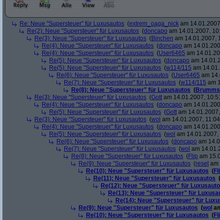
Re: Neue "Supersteuer" für Luxusautos
(
extrem_oaga_nick
am 14.01.2007,
Re(2): Neue "Supersteuer" für Luxusautos
(
doncapo
am 14.01.2007, 10
Re(3): Neue "Supersteuer" für Luxusautos
(
Binchen
am 14.01.2007, 
Re(4): Neue "Supersteuer" für Luxusautos
(
doncapo
am 14.01.200
Re(4): Neue "Supersteuer" für Luxusautos
(
User6465
am 14.01.20
Re(5): Neue "Supersteuer" für Luxusautos
(
doncapo
am 14.01.2
Re(5): Neue "Supersteuer" für Luxusautos
(
w114/115
am 14.01.
Re(6): Neue "Supersteuer" für Luxusautos
(
User6465
am 14.
Re(7): Neue "Supersteuer" für Luxusautos
(
w114/115
am 1
Re(8): Neue "Supersteuer" für Luxusautos
(
Brumms
Re(3): Neue "Supersteuer" für Luxusautos
(
Gott
am 14.01.2007, 10:5
Re(4): Neue "Supersteuer" für Luxusautos
(
doncapo
am 14.01.200
Re(5): Neue "Supersteuer" für Luxusautos
(
Gott
am 14.01.2007,
Re(3): Neue "Supersteuer" für Luxusautos
(
wol
am 14.01.2007, 11:04
Re(4): Neue "Supersteuer" für Luxusautos
(
doncapo
am 14.01.2007
Re(5): Neue "Supersteuer" für Luxusautos
(
wol
am 14.01.2007, 
Re(6): Neue "Supersteuer" für Luxusautos
(
doncapo
am 14.0
Re(7): Neue "Supersteuer" für Luxusautos
(
wol
am 14.01.2
Re(8): Neue "Supersteuer" für Luxusautos
(
Flip
am 15.0
Re(9): Neue "Supersteuer" für Luxusautos
(
reset
am 
Re(10): Neue "Supersteuer" für Luxusautos
(
Fl
Re(11): Neue "Supersteuer" für Luxusautos
Re(12): Neue "Supersteuer" für Luxusaut
Re(13): Neue "Supersteuer" für Luxusa
Re(14): Neue "Supersteuer" für Lux
Re(9): Neue "Supersteuer" für Luxusautos
(
wol
am
Re(10): Neue "Supersteuer" für Luxusautos
(
Fl