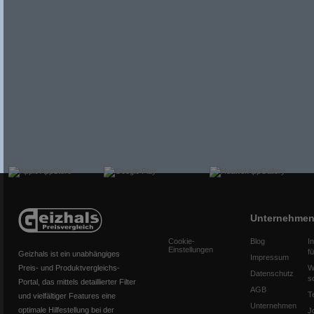
Unternehme
Cookie-
Blog
I
Einstellungen
f
Geizhals ist ein unabhängiges
Impressum
Preis- und Produktvergleichs-
W
Datenschutz
s
Portal, das mittels detaillierter Filter
AGB
T
und vielfältiger Features eine
Unternehmen
optimale Hilfestellung bei der
J