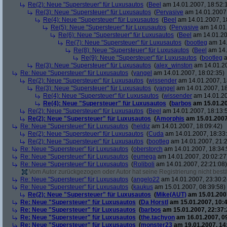
Re(2): Neue "Supersteuer" für Luxusautos
(
Beel
am 14.01.2007, 18:52:
Re(3): Neue "Supersteuer" für Luxusautos
(
Pervasive
am 14.01.2007,
Re(4): Neue "Supersteuer" für Luxusautos
(
Beel
am 14.01.2007, 1
Re(5): Neue "Supersteuer" für Luxusautos
(
Pervasive
am 14.01.
Re(6): Neue "Supersteuer" für Luxusautos
(
Beel
am 14.01.20
Re(7): Neue "Supersteuer" für Luxusautos
(
bootleg
am 14.
Re(8): Neue "Supersteuer" für Luxusautos
(
Beel
am 14.
Re(9): Neue "Supersteuer" für Luxusautos
(
bootleg
a
Re(3): Neue "Supersteuer" für Luxusautos
(
alex_winston
am 14.01.20
Re: Neue "Supersteuer" für Luxusautos
(
yangel
am 14.01.2007, 18:02:35)
Re(2): Neue "Supersteuer" für Luxusautos
(
wissender
am 14.01.2007, 1
Re(3): Neue "Supersteuer" für Luxusautos
(
yangel
am 14.01.2007, 18
Re(4): Neue "Supersteuer" für Luxusautos
(
wissender
am 14.01.20
Re(4): Neue "Supersteuer" für Luxusautos
(
barbos
am 15.01.20
Re(2): Neue "Supersteuer" für Luxusautos
(
Beel
am 14.01.2007, 18:13:
Re(2): Neue "Supersteuer" für Luxusautos
(
Amorphis
am 15.01.2007
Re: Neue "Supersteuer" für Luxusautos
(
heldiz
am 14.01.2007, 18:09:42)
Re(2): Neue "Supersteuer" für Luxusautos
(
Cuda
am 14.01.2007, 18:33
Re(2): Neue "Supersteuer" für Luxusautos
(
bootleg
am 14.01.2007, 21:2
Re: Neue "Supersteuer" für Luxusautos
(
oberstorch
am 14.01.2007, 18:34:
Re: Neue "Supersteuer" für Luxusautos
(
eumega
am 14.01.2007, 20:02:27
Re: Neue "Supersteuer" für Luxusautos
(
Roliboli
am 14.01.2007, 22:21:08)
Vom Autor zurückgezogen oder Autor hat seine Registrierung nicht bestä
Re: Neue "Supersteuer" für Luxusautos
(
angelo22
am 14.01.2007, 23:30:2
Re: Neue "Supersteuer" für Luxusautos
(
kaukus
am 15.01.2007, 08:39:58)
Re(2): Neue "Supersteuer" für Luxusautos
(
Mike(AUT)
am 15.01.2007
Re: Neue "Supersteuer" für Luxusautos
(
Da Horstl
am 15.01.2007, 10:4
Re: Neue "Supersteuer" für Luxusautos
(
barbos
am 15.01.2007, 22:37:
Re: Neue "Supersteuer" für Luxusautos
(
the.tachyon
am 16.01.2007, 0
Re: Neue "Supersteuer" für Luxusautos
(
monster23
am 19.01.2007, 14