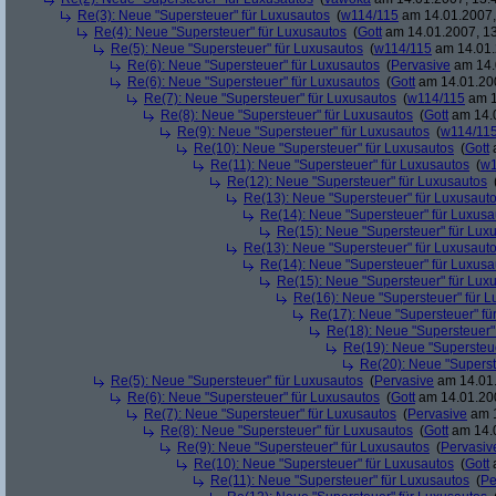
Re(3): Neue "Supersteuer" für Luxusautos
(
w114/115
am 14.01.2007,
Re(4): Neue "Supersteuer" für Luxusautos
(
Gott
am 14.01.2007, 13
Re(5): Neue "Supersteuer" für Luxusautos
(
w114/115
am 14.01.
Re(6): Neue "Supersteuer" für Luxusautos
(
Pervasive
am 14.
Re(6): Neue "Supersteuer" für Luxusautos
(
Gott
am 14.01.200
Re(7): Neue "Supersteuer" für Luxusautos
(
w114/115
am 1
Re(8): Neue "Supersteuer" für Luxusautos
(
Gott
am 14.0
Re(9): Neue "Supersteuer" für Luxusautos
(
w114/11
Re(10): Neue "Supersteuer" für Luxusautos
(
Gott
a
Re(11): Neue "Supersteuer" für Luxusautos
(
w1
Re(12): Neue "Supersteuer" für Luxusautos
Re(13): Neue "Supersteuer" für Luxusaut
Re(14): Neue "Supersteuer" für Luxusa
Re(15): Neue "Supersteuer" für Lux
Re(13): Neue "Supersteuer" für Luxusaut
Re(14): Neue "Supersteuer" für Luxusa
Re(15): Neue "Supersteuer" für Lux
Re(16): Neue "Supersteuer" für 
Re(17): Neue "Supersteuer" fü
Re(18): Neue "Supersteuer"
Re(19): Neue "Supersteue
Re(20): Neue "Superst
Re(5): Neue "Supersteuer" für Luxusautos
(
Pervasive
am 14.01.
Re(6): Neue "Supersteuer" für Luxusautos
(
Gott
am 14.01.200
Re(7): Neue "Supersteuer" für Luxusautos
(
Pervasive
am 1
Re(8): Neue "Supersteuer" für Luxusautos
(
Gott
am 14.0
Re(9): Neue "Supersteuer" für Luxusautos
(
Pervasiv
Re(10): Neue "Supersteuer" für Luxusautos
(
Gott
a
Re(11): Neue "Supersteuer" für Luxusautos
(
Pe