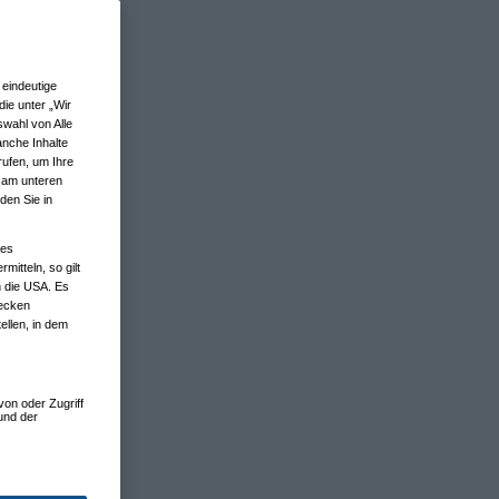
eindeutige
ie unter „Wir
wahl von Alle
anche Inhalte
rufen, um Ihre
n am unteren
den Sie in
nes
tteln, so gilt
n die USA. Es
wecken
ellen, in dem
von oder Zugriff
und der