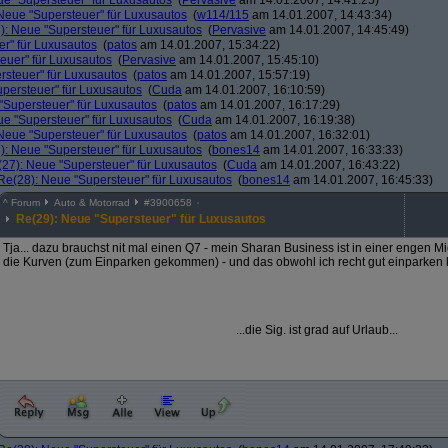
ue "Supersteuer" für Luxusautos
(
Pervasive
am 14.01.2007, 14:41:25)
Neue "Supersteuer" für Luxusautos
(
w114/115
am 14.01.2007, 14:43:34)
): Neue "Supersteuer" für Luxusautos
(
Pervasive
am 14.01.2007, 14:45:49)
r" für Luxusautos
(
patos
am 14.01.2007, 15:34:22)
euer" für Luxusautos
(
Pervasive
am 14.01.2007, 15:45:10)
rsteuer" für Luxusautos
(
patos
am 14.01.2007, 15:57:19)
persteuer" für Luxusautos
(
Cuda
am 14.01.2007, 16:10:59)
"Supersteuer" für Luxusautos
(
patos
am 14.01.2007, 16:17:29)
ue "Supersteuer" für Luxusautos
(
Cuda
am 14.01.2007, 16:19:38)
Neue "Supersteuer" für Luxusautos
(
patos
am 14.01.2007, 16:32:01)
): Neue "Supersteuer" für Luxusautos
(
bones14
am 14.01.2007, 16:33:33)
27): Neue "Supersteuer" für Luxusautos
(
Cuda
am 14.01.2007, 16:43:22)
Re(28): Neue "Supersteuer" für Luxusautos
(
bones14
am 14.01.2007, 16:45:33)
^
Forum
Auto & Motorrad
#
3900658
Re(29): Neue "Supersteuer" für Luxusautos
Tja... dazu brauchst nit mal einen Q7 - mein Sharan Business ist in einer enge
die Kurven (zum Einparken gekommen) - und das obwohl ich recht gut einparken k
...die Sig. ist grad auf Urlaub...