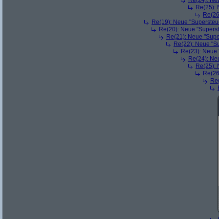
Re(24): Ne
Re(25): 
Re(26
Re(19): Neue "Supersteue
Re(20): Neue "Superst
Re(21): Neue "Supe
Re(22): Neue "Su
Re(23): Neue 
Re(24): Ne
Re(25): 
Re(26
Re(