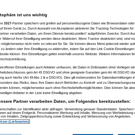
 10:41:43)
:46:50)
atsphäre ist uns wichtig
10:50:20)
7, 10:52:23)
ere
1017
-Partner speichern und greifen auf personenbezogene Daten wie Browserdaten oder 
07, 10:52:44)
f Ihrem Gerät zu. Durch Auswahl von Akzeptieren aktivieren Sie Tracking-Technologien für d
007, 11:01:21)
artner verarbeiten Daten, um Ihnen Dienste bereitzustellen“ aufgeführten Zwecke. Durch Aus
2007, 11:27:44)
01.2007, 14:15:42)
 Widerruf Ihrer Einwilligung werden diese deaktiviert. Wenn Tracker deaktiviert sind, sind m
4.01.2007, 14:17:28)
 möglicherweise nicht mehr so relevant für Sie. Sie können dieses Menü jederzeit wieder auf
el
am 15.01.2007, 12:42:30)
 zu ändern oder Ihre Einwilligung zu widerrufen, indem Sie auf den Link Cookie-Einstellunge
1:59)
eite klicken. Ihre Einstellungen gelten innerhalb unseres Website. Weitere Informationen fin
7, 10:55:38)
nschutzerklärung.
 11:02:48)
:23)
etroffenen Einstellungen auch Anbieter umfassen, die Daten in Drittstaaten ohne Vorliegen ei
, 11:17:13)
itsbeschlusses gem Art 45 DSGVO und ohne geeignete Garantien gem Art 46 DSGVO übermi
11:18:26)
gung auch hierfür (Art 49 Abs 1 lit a DSGVO). Dies gilt insbesondere für Datenübermittlungen i
1.2007, 11:30:04)
esondere das Risiko, dass Ihre Daten durch Behörden zu Kontroll- und zu Überwachungsz
007, 11:35:10)
werden können, möglicherweise auch ohne Rechtsbehelfsmöglichkeiten. Dies können Sie abst
1.2007, 08:06:40)
15.01.2007, 08:19:08)
eweiligen Anbieter in der Liste keine Einwilligung abgeben.
ip
am 15.01.2007, 12:34:31)
nsere Partner verarbeiten Daten, um Folgendes bereitzustellen:
(
reset
am 15.01.2007, 13:35:59)
os
(
Flip
am 15.01.2007, 17:32:28)
enschaften zur Identifikation aktiv abfragen. Verwendung genauer Standortdaten. Speichern 
utos
(
reset
am 16.01.2007, 09:21:51)
ionen auf einem Endgerät. Personalisierte Werbung und Inhalte, Messung von Werbeleistung 
usautos
(
Flip
am 16.01.2007, 21:40:15)
von Inhalten, Zielgruppenforschung sowie Entwicklung und Verbesserung von Angeboten.
 15.01.2007, 16:49:41)
rtner (Lieferanten)
ip
am 15.01.2007, 17:34:16)
(
wol
am 15.01.2007, 21:28:52)
os
(
Flip
am 15.01.2007, 21:31:36)