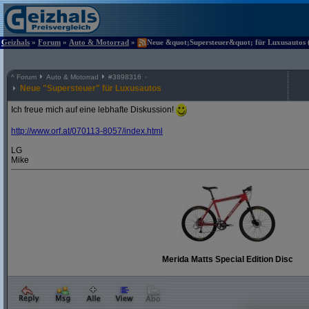
Geizhals
»
Forum
»
Auto & Motorrad
»
Neue &quot;Supersteuer&quot; für Luxusautos (
^
Forum
Auto & Motorrad
#
3898316
Neue "Supersteuer" für Luxusautos
Ich freue mich auf eine lebhafte Diskussion!
http:/
/
www.orf.at/
070113-8057/
index.html
LG
Mike
Merida Matts Special Edition Disc