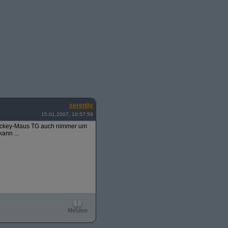
serenity
15.01.2007, 10:57:59
n Mickey-Maus TG auch nimmer um
ann ...