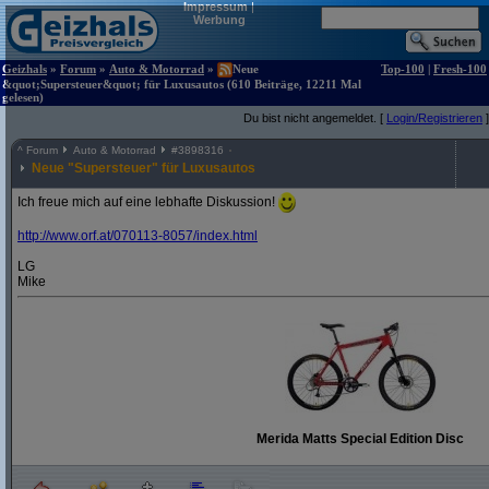
Impressum
|
Werbung
Geizhals
»
Forum
»
Auto & Motorrad
»
Neue
Top-100
|
Fresh-100
&quot;Supersteuer&quot; für Luxusautos (610 Beiträge, 12211 Mal
gelesen)
Du bist nicht angemeldet. [
Login/Registrieren
]
^
Forum
Auto & Motorrad
#
3898316
Neue "Supersteuer" für Luxusautos
Ich freue mich auf eine lebhafte Diskussion!
http:/
/
www.orf.at/
070113-8057/
index.html
LG
Mike
Merida Matts Special Edition Disc