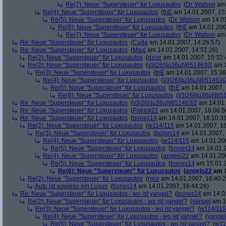
Re(7): Neue "Supersteuer" für Luxusautos
(
Dr. Watson
am 
Re(4): Neue "Supersteuer" für Luxusautos
(
thE
am 14.01.2007, 15
Re(5): Neue "Supersteuer" für Luxusautos
(
Dr. Watson
am 14.01
Re(6): Neue "Supersteuer" für Luxusautos
(
thE
am 14.01.200
Re(7): Neue "Supersteuer" für Luxusautos
(
Dr. Watson
am 
Re: Neue "Supersteuer" für Luxusautos
(
Cuda
am 14.01.2007, 14:26:57)
Re: Neue "Supersteuer" für Luxusautos
(
Maxl
am 14.01.2007, 14:51:26)
Re(2): Neue "Supersteuer" für Luxusautos
(
dziar
am 14.01.2007, 15:32:
Re(2): Neue "Supersteuer" für Luxusautos
(
\/3|26|\|µ36µ|\|651463|2
am 1
Re(3): Neue "Supersteuer" für Luxusautos
(
thE
am 14.01.2007, 15:36
Re(4): Neue "Supersteuer" für Luxusautos
(
\/3|26|\|µ36µ|\|651463|
Re(5): Neue "Supersteuer" für Luxusautos
(
thE
am 14.01.2007, 
Re(6): Neue "Supersteuer" für Luxusautos
(
\/3|26|\|µ36µ|\|6
Re: Neue "Supersteuer" für Luxusautos
(
\/3|26|\|µ36µ|\|651463|2
am 14.01.
Re: Neue "Supersteuer" für Luxusautos
(
Patrick21
am 14.01.2007, 16:06:5
Re: Neue "Supersteuer" für Luxusautos
(
bones14
am 14.01.2007, 16:10:3
Re(2): Neue "Supersteuer" für Luxusautos
(
w114/115
am 14.01.2007, 16
Re(3): Neue "Supersteuer" für Luxusautos
(
bones14
am 14.01.2007, 
Re(4): Neue "Supersteuer" für Luxusautos
(
w114/115
am 14.01.200
Re(5): Neue "Supersteuer" für Luxusautos
(
bones14
am 14.01.2
Re(4): Neue "Supersteuer" für Luxusautos
(
angelo22
am 14.01.200
Re(5): Neue "Supersteuer" für Luxusautos
(
bones14
am 15.01.2
Re(6): Neue "Supersteuer" für Luxusautos
(
angelo22
am 1
Re(2): Neue "Supersteuer" für Luxusautos
(
nico
am 14.01.2007, 16:40:2
Auto ist sowieso ein Luxus
(
bones14
am 14.01.2007, 16:44:26)
Re: Neue "Supersteuer" für Luxusautos - wo ist yangel?
(
bones14
am 14.01
Re(2): Neue "Supersteuer" für Luxusautos - wo ist yangel?
(
yangel
am 14
Re(3): Neue "Supersteuer" für Luxusautos - wo ist yangel?
(
w114/115
Re(4): Neue "Supersteuer" für Luxusautos - wo ist yangel?
(
yangel
Re(5): Neue "Supersteuer" für Luxusautos - wo ist yangel?
(
w11