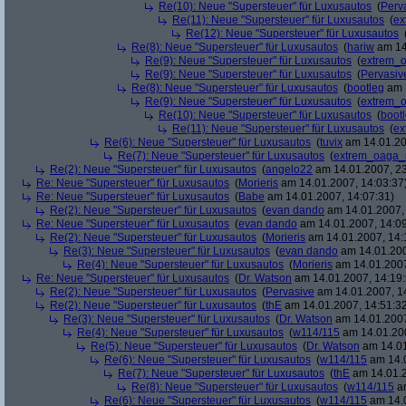
Re(10): Neue "Supersteuer" für Luxusautos
(
Perv
Re(11): Neue "Supersteuer" für Luxusautos
(
ex
Re(12): Neue "Supersteuer" für Luxusautos
Re(8): Neue "Supersteuer" für Luxusautos
(
hariw
am 14
Re(9): Neue "Supersteuer" für Luxusautos
(
extrem_
Re(9): Neue "Supersteuer" für Luxusautos
(
Pervasiv
Re(8): Neue "Supersteuer" für Luxusautos
(
bootleg
am 1
Re(9): Neue "Supersteuer" für Luxusautos
(
extrem_
Re(10): Neue "Supersteuer" für Luxusautos
(
boot
Re(11): Neue "Supersteuer" für Luxusautos
(
ex
Re(6): Neue "Supersteuer" für Luxusautos
(
tuvix
am 14.01.20
Re(7): Neue "Supersteuer" für Luxusautos
(
extrem_oaga_
Re(2): Neue "Supersteuer" für Luxusautos
(
angelo22
am 14.01.2007, 23
Re: Neue "Supersteuer" für Luxusautos
(
Morieris
am 14.01.2007, 14:03:37
Re: Neue "Supersteuer" für Luxusautos
(
Babe
am 14.01.2007, 14:07:31)
Re(2): Neue "Supersteuer" für Luxusautos
(
evan dando
am 14.01.2007, 
Re: Neue "Supersteuer" für Luxusautos
(
evan dando
am 14.01.2007, 14:09
Re(2): Neue "Supersteuer" für Luxusautos
(
Morieris
am 14.01.2007, 14:
Re(3): Neue "Supersteuer" für Luxusautos
(
evan dando
am 14.01.200
Re(4): Neue "Supersteuer" für Luxusautos
(
Morieris
am 14.01.2007
Re: Neue "Supersteuer" für Luxusautos
(
Dr. Watson
am 14.01.2007, 14:19:
Re(2): Neue "Supersteuer" für Luxusautos
(
Pervasive
am 14.01.2007, 1
Re(2): Neue "Supersteuer" für Luxusautos
(
thE
am 14.01.2007, 14:51:3
Re(3): Neue "Supersteuer" für Luxusautos
(
Dr. Watson
am 14.01.2007
Re(4): Neue "Supersteuer" für Luxusautos
(
w114/115
am 14.01.200
Re(5): Neue "Supersteuer" für Luxusautos
(
Dr. Watson
am 14.01
Re(6): Neue "Supersteuer" für Luxusautos
(
w114/115
am 14.0
Re(7): Neue "Supersteuer" für Luxusautos
(
thE
am 14.01.2
Re(8): Neue "Supersteuer" für Luxusautos
(
w114/115
am
Re(6): Neue "Supersteuer" für Luxusautos
(
w114/115
am 14.0