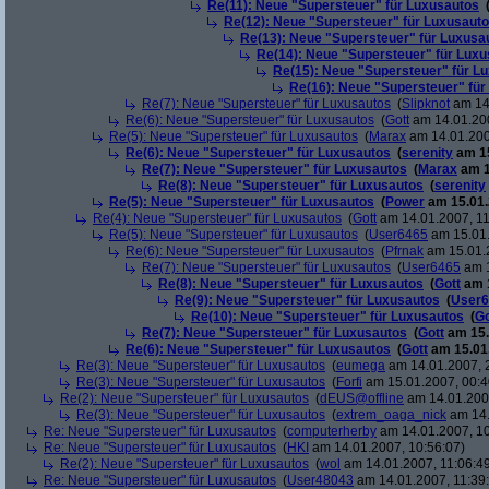
Re(11): Neue "Supersteuer" für Luxusautos
Re(12): Neue "Supersteuer" für Luxusaut
Re(13): Neue "Supersteuer" für Luxusa
Re(14): Neue "Supersteuer" für Lux
Re(15): Neue "Supersteuer" für L
Re(16): Neue "Supersteuer" für
Re(7): Neue "Supersteuer" für Luxusautos
(
Slipknot
am 14.
Re(6): Neue "Supersteuer" für Luxusautos
(
Gott
am 14.01.200
Re(5): Neue "Supersteuer" für Luxusautos
(
Marax
am 14.01.200
Re(6): Neue "Supersteuer" für Luxusautos
(
serenity
am 15
Re(7): Neue "Supersteuer" für Luxusautos
(
Marax
am 1
Re(8): Neue "Supersteuer" für Luxusautos
(
serenity
Re(5): Neue "Supersteuer" für Luxusautos
(
Power
am 15.01.
Re(4): Neue "Supersteuer" für Luxusautos
(
Gott
am 14.01.2007, 11
Re(5): Neue "Supersteuer" für Luxusautos
(
User6465
am 15.01.
Re(6): Neue "Supersteuer" für Luxusautos
(
Pfrnak
am 15.01.2
Re(7): Neue "Supersteuer" für Luxusautos
(
User6465
am 1
Re(8): Neue "Supersteuer" für Luxusautos
(
Gott
am 1
Re(9): Neue "Supersteuer" für Luxusautos
(
User6
Re(10): Neue "Supersteuer" für Luxusautos
(
Go
Re(7): Neue "Supersteuer" für Luxusautos
(
Gott
am 15.
Re(6): Neue "Supersteuer" für Luxusautos
(
Gott
am 15.01.
Re(3): Neue "Supersteuer" für Luxusautos
(
eumega
am 14.01.2007, 
Re(3): Neue "Supersteuer" für Luxusautos
(
Forfi
am 15.01.2007, 00:4
Re(2): Neue "Supersteuer" für Luxusautos
(
dEUS@offline
am 14.01.2007
Re(3): Neue "Supersteuer" für Luxusautos
(
extrem_oaga_nick
am 14.
Re: Neue "Supersteuer" für Luxusautos
(
computerherby
am 14.01.2007, 10
Re: Neue "Supersteuer" für Luxusautos
(
HKI
am 14.01.2007, 10:56:07)
Re(2): Neue "Supersteuer" für Luxusautos
(
wol
am 14.01.2007, 11:06:4
Re: Neue "Supersteuer" für Luxusautos
(
User48043
am 14.01.2007, 11:39