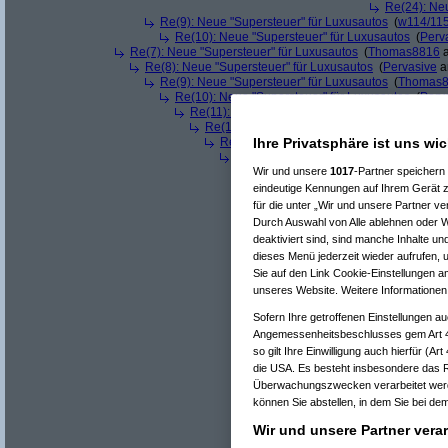
Re(24): Ne
Re(9): Neue "Supersteuer" für Luxusautos
(
w114/11
Re(10): Neue "Supersteuer" für Luxusautos
(
Perv
Re(7): Neue "Supersteuer" für Luxusautos
(
Thomas8816
a
Re(8): Neue "Supersteuer" für Luxusautos
(
Pervasive
a
Re(9): Neue "Supersteuer" für Luxusautos
(
Thomas
Re(10): Neue "Supersteuer" für Luxusautos
(
Perv
Re(11): Neue "Supersteuer" für Luxusautos
(
T
Re(12): Neue "Supersteuer" für Luxusautos
Re(13): Neue "Supersteuer" für Luxusaut
Ihre Privatsphäre ist uns wic
Re(14): Neue "Supersteuer" für Luxusa
Re(15): Neue "Supersteuer" für Lux
Wir und unsere
1017
-Partner speichern
Re(16): Neue "Supersteuer" für 
eindeutige Kennungen auf Ihrem Gerät z
Re(17): Neue "Supersteuer" fü
für die unter „Wir und unsere Partner v
Re(18): Neue "Supersteuer"
Durch Auswahl von Alle ablehnen oder Wi
Re(19): Neue "Supersteue
deaktiviert sind, sind manche Inhalte u
Re(20): Neue "Superst
dieses Menü jederzeit wieder aufrufen, u
Re(21): Neue "Supe
Sie auf den Link Cookie-Einstellungen a
Re(22): Neue "Su
unseres Website. Weitere Informationen 
Re(22): Neue "Su
Re(23): Neue 
Sofern Ihre getroffenen Einstellungen au
Re(24): Ne
Angemessenheitsbeschlusses gem Art 
Re(25): 
Re(26
so gilt Ihre Einwilligung auch hierfür (A
Re(
die USA. Es besteht insbesondere das R
Re(
Überwachungszwecken verarbeitet werd
können Sie abstellen, in dem Sie bei dem 
Wir und unsere Partner vera