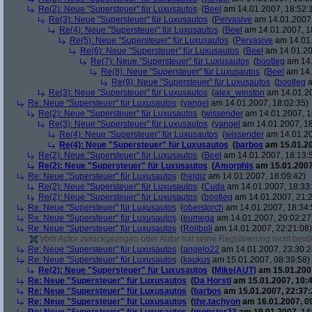
Re(2): Neue "Supersteuer" für Luxusautos
(
Beel
am 14.01.2007, 18:52:
Re(3): Neue "Supersteuer" für Luxusautos
(
Pervasive
am 14.01.2007,
Re(4): Neue "Supersteuer" für Luxusautos
(
Beel
am 14.01.2007, 1
Re(5): Neue "Supersteuer" für Luxusautos
(
Pervasive
am 14.01.
Re(6): Neue "Supersteuer" für Luxusautos
(
Beel
am 14.01.20
Re(7): Neue "Supersteuer" für Luxusautos
(
bootleg
am 14.
Re(8): Neue "Supersteuer" für Luxusautos
(
Beel
am 14.
Re(9): Neue "Supersteuer" für Luxusautos
(
bootleg
a
Re(3): Neue "Supersteuer" für Luxusautos
(
alex_winston
am 14.01.20
Re: Neue "Supersteuer" für Luxusautos
(
yangel
am 14.01.2007, 18:02:35)
Re(2): Neue "Supersteuer" für Luxusautos
(
wissender
am 14.01.2007, 1
Re(3): Neue "Supersteuer" für Luxusautos
(
yangel
am 14.01.2007, 18
Re(4): Neue "Supersteuer" für Luxusautos
(
wissender
am 14.01.20
Re(4): Neue "Supersteuer" für Luxusautos
(
barbos
am 15.01.20
Re(2): Neue "Supersteuer" für Luxusautos
(
Beel
am 14.01.2007, 18:13:
Re(2): Neue "Supersteuer" für Luxusautos
(
Amorphis
am 15.01.2007
Re: Neue "Supersteuer" für Luxusautos
(
heldiz
am 14.01.2007, 18:09:42)
Re(2): Neue "Supersteuer" für Luxusautos
(
Cuda
am 14.01.2007, 18:33
Re(2): Neue "Supersteuer" für Luxusautos
(
bootleg
am 14.01.2007, 21:2
Re: Neue "Supersteuer" für Luxusautos
(
oberstorch
am 14.01.2007, 18:34:
Re: Neue "Supersteuer" für Luxusautos
(
eumega
am 14.01.2007, 20:02:27
Re: Neue "Supersteuer" für Luxusautos
(
Roliboli
am 14.01.2007, 22:21:08)
Vom Autor zurückgezogen oder Autor hat seine Registrierung nicht bestä
Re: Neue "Supersteuer" für Luxusautos
(
angelo22
am 14.01.2007, 23:30:2
Re: Neue "Supersteuer" für Luxusautos
(
kaukus
am 15.01.2007, 08:39:58)
Re(2): Neue "Supersteuer" für Luxusautos
(
Mike(AUT)
am 15.01.2007
Re: Neue "Supersteuer" für Luxusautos
(
Da Horstl
am 15.01.2007, 10:4
Re: Neue "Supersteuer" für Luxusautos
(
barbos
am 15.01.2007, 22:37:
Re: Neue "Supersteuer" für Luxusautos
(
the.tachyon
am 16.01.2007, 0