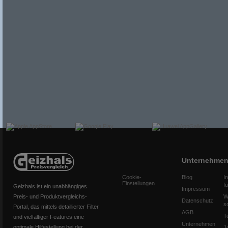
Unternehme
Cookie-
Blog
I
Einstellungen
f
Geizhals ist ein unabhängiges
Impressum
Preis- und Produktvergleichs-
W
Datenschutz
s
Portal, das mittels detaillierter Filter
AGB
T
und vielfältiger Features eine
Unternehmen
optimale Hilfestellung bei der
J