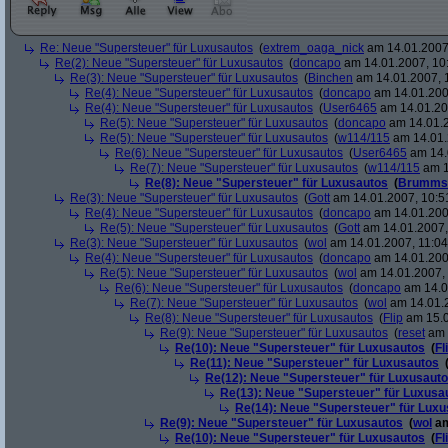
Re: Neue "Supersteuer" für Luxusautos
(
extrem_oaga_nick
am 14.01.2007,
Re(2): Neue "Supersteuer" für Luxusautos
(
doncapo
am 14.01.2007, 10
Re(3): Neue "Supersteuer" für Luxusautos
(
Binchen
am 14.01.2007, 
Re(4): Neue "Supersteuer" für Luxusautos
(
doncapo
am 14.01.200
Re(4): Neue "Supersteuer" für Luxusautos
(
User6465
am 14.01.20
Re(5): Neue "Supersteuer" für Luxusautos
(
doncapo
am 14.01.2
Re(5): Neue "Supersteuer" für Luxusautos
(
w114/115
am 14.01.
Re(6): Neue "Supersteuer" für Luxusautos
(
User6465
am 14.
Re(7): Neue "Supersteuer" für Luxusautos
(
w114/115
am 1
Re(8): Neue "Supersteuer" für Luxusautos
(
Brumms
Re(3): Neue "Supersteuer" für Luxusautos
(
Gott
am 14.01.2007, 10:5
Re(4): Neue "Supersteuer" für Luxusautos
(
doncapo
am 14.01.200
Re(5): Neue "Supersteuer" für Luxusautos
(
Gott
am 14.01.2007,
Re(3): Neue "Supersteuer" für Luxusautos
(
wol
am 14.01.2007, 11:04
Re(4): Neue "Supersteuer" für Luxusautos
(
doncapo
am 14.01.2007
Re(5): Neue "Supersteuer" für Luxusautos
(
wol
am 14.01.2007, 
Re(6): Neue "Supersteuer" für Luxusautos
(
doncapo
am 14.0
Re(7): Neue "Supersteuer" für Luxusautos
(
wol
am 14.01.2
Re(8): Neue "Supersteuer" für Luxusautos
(
Flip
am 15.0
Re(9): Neue "Supersteuer" für Luxusautos
(
reset
am 
Re(10): Neue "Supersteuer" für Luxusautos
(
Fl
Re(11): Neue "Supersteuer" für Luxusautos
Re(12): Neue "Supersteuer" für Luxusaut
Re(13): Neue "Supersteuer" für Luxusa
Re(14): Neue "Supersteuer" für Lux
Re(9): Neue "Supersteuer" für Luxusautos
(
wol
am
Re(10): Neue "Supersteuer" für Luxusautos
(
Fl