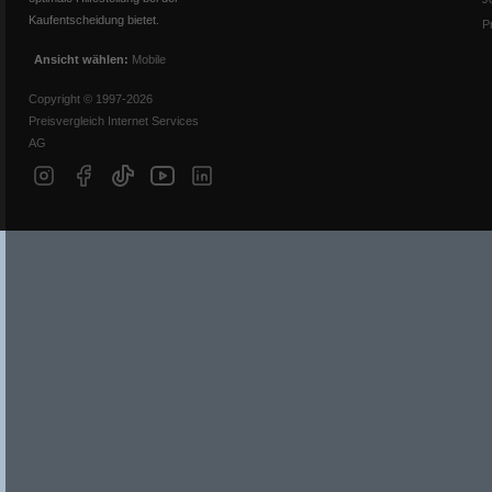
Kaufentscheidung bietet.
P
Ansicht wählen:
Mobile
Copyright © 1997-2026
Preisvergleich Internet Services
AG