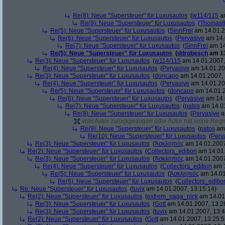
Re(8): Neue "Supersteuer" für Luxusautos
(
w114/115
am
Re(9): Neue "Supersteuer" für Luxusautos
(
Thomas
Re(5): Neue "Supersteuer" für Luxusautos
(
SinnFrei
am 14.01.2
Re(6): Neue "Supersteuer" für Luxusautos
(
Pervasive
am 14.
Re(7): Neue "Supersteuer" für Luxusautos
(
SinnFrei
am 14
Re(5): Neue "Supersteuer" für Luxusautos
(
ddrobesch
am 13
Re(3): Neue "Supersteuer" für Luxusautos
(
w114/115
am 14.01.2007,
Re(4): Neue "Supersteuer" für Luxusautos
(
Pervasive
am 14.01.20
Re(3): Neue "Supersteuer" für Luxusautos
(
doncapo
am 14.01.2007, 
Re(4): Neue "Supersteuer" für Luxusautos
(
Pervasive
am 14.01.20
Re(5): Neue "Supersteuer" für Luxusautos
(
doncapo
am 14.01.2
Re(6): Neue "Supersteuer" für Luxusautos
(
Pervasive
am 14.
Re(7): Neue "Supersteuer" für Luxusautos
(
patos
am 14.01
Re(8): Neue "Supersteuer" für Luxusautos
(
Pervasive
a
Vom Autor zurückgezogen oder Autor hat seine Regist
Re(9): Neue "Supersteuer" für Luxusautos
(
patos
am 
Re(10): Neue "Supersteuer" für Luxusautos
(
Perv
Re(3): Neue "Supersteuer" für Luxusautos
(
Ἀσκληπιός
am 14.01.2007
Re(2): Neue "Supersteuer" für Luxusautos
(
Collectors_edition
am 14.01.
Re(3): Neue "Supersteuer" für Luxusautos
(
Ἀσκληπιός
am 14.01.2007
Re(4): Neue "Supersteuer" für Luxusautos
(
Collectors_edition
am 1
Re(5): Neue "Supersteuer" für Luxusautos
(
Ἀσκληπιός
am 14.01
Re(6): Neue "Supersteuer" für Luxusautos
(
Collectors_editio
Re: Neue "Supersteuer" für Luxusautos
(
tuvix
am 14.01.2007, 13:15:14)
Re(2): Neue "Supersteuer" für Luxusautos
(
extrem_oaga_nick
am 14.01.
Re(3): Neue "Supersteuer" für Luxusautos
(
Gott
am 14.01.2007, 13:2
Re(3): Neue "Supersteuer" für Luxusautos
(
tuvix
am 14.01.2007, 13:4
Re(2): Neue "Supersteuer" für Luxusautos
(
Gott
am 14.01.2007, 13:25:5