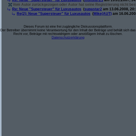
Re: Neue "Supersteuer" für Luxusautos
(
monster23
am 19.01.2007, 14
Vom Autor zurückgezogen oder Autor hat seine Registrierung nicht best
Re: Neue "Supersteuer" für Luxusautos
(
supastar2
am 13.06.2008, 20:
Re(2): Neue "Supersteuer" für Luxusautos
(
Mike(AUT)
am 16.06.2008
Dieses Forum ist eine frei zugängliche Diskussionsplattform.
Der Betreiber übernimmt keine Verantwortung für den Inhalt der Beiträge und behält sich das
Recht vor, Beiträge mit rechtswidrigem oder anstößigem Inhalt zu löschen.
Datenschutzerklärung