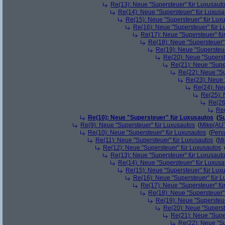
Re(13): Neue "Supersteuer" für Luxusaut
Re(14): Neue "Supersteuer" für Luxusa
Re(15): Neue "Supersteuer" für Lux
Re(16): Neue "Supersteuer" für 
Re(17): Neue "Supersteuer" fü
Re(18): Neue "Supersteuer"
Re(19): Neue "Supersteue
Re(20): Neue "Superst
Re(21): Neue "Supe
Re(22): Neue "Su
Re(23): Neue 
Re(24): Ne
Re(25): 
Re(26
Re(
Re(10): Neue "Supersteuer" für Luxusautos
(
Su
Re(9): Neue "Supersteuer" für Luxusautos
(
Mike(AU
Re(10): Neue "Supersteuer" für Luxusautos
(
Perv
Re(11): Neue "Supersteuer" für Luxusautos
(
Mi
Re(12): Neue "Supersteuer" für Luxusautos
Re(13): Neue "Supersteuer" für Luxusaut
Re(14): Neue "Supersteuer" für Luxusa
Re(15): Neue "Supersteuer" für Lux
Re(16): Neue "Supersteuer" für 
Re(17): Neue "Supersteuer" fü
Re(18): Neue "Supersteuer"
Re(19): Neue "Supersteue
Re(20): Neue "Superst
Re(21): Neue "Supe
Re(22): Neue "Su