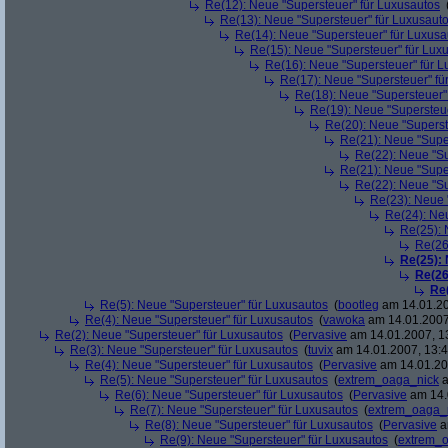
Re(12): Neue "Supersteuer" für Luxusautos
Re(13): Neue "Supersteuer" für Luxusaut
Re(14): Neue "Supersteuer" für Luxusa
Re(15): Neue "Supersteuer" für Lux
Re(16): Neue "Supersteuer" für 
Re(17): Neue "Supersteuer" fü
Re(18): Neue "Supersteuer"
Re(19): Neue "Supersteue
Re(20): Neue "Superst
Re(21): Neue "Supe
Re(22): Neue "Su
Re(21): Neue "Supe
Re(22): Neue "Su
Re(23): Neue 
Re(24): Ne
Re(25): 
Re(26
Re(25):
Re(26
Re
Re(5): Neue "Supersteuer" für Luxusautos
(
bootleg
am 14.01.20
Re(4): Neue "Supersteuer" für Luxusautos
(
vawoka
am 14.01.2007
Re(2): Neue "Supersteuer" für Luxusautos
(
Pervasive
am 14.01.2007, 1
Re(3): Neue "Supersteuer" für Luxusautos
(
tuvix
am 14.01.2007, 13:4
Re(4): Neue "Supersteuer" für Luxusautos
(
Pervasive
am 14.01.20
Re(5): Neue "Supersteuer" für Luxusautos
(
extrem_oaga_nick
a
Re(6): Neue "Supersteuer" für Luxusautos
(
Pervasive
am 14.
Re(7): Neue "Supersteuer" für Luxusautos
(
extrem_oaga_
Re(8): Neue "Supersteuer" für Luxusautos
(
Pervasive
a
Re(9): Neue "Supersteuer" für Luxusautos
(
extrem_