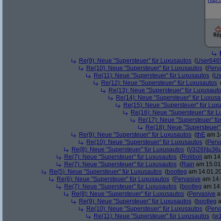
http:/
Re(9): Neue "Supersteuer" für Luxusautos
(
User646
Re(10): Neue "Supersteuer" für Luxusautos
(
Perv
Re(11): Neue "Supersteuer" für Luxusautos
(
Us
Re(12): Neue "Supersteuer" für Luxusautos
Re(13): Neue "Supersteuer" für Luxusaut
Re(14): Neue "Supersteuer" für Luxusa
Re(15): Neue "Supersteuer" für Lux
Re(16): Neue "Supersteuer" für 
Re(17): Neue "Supersteuer" fü
Re(18): Neue "Supersteuer"
Re(9): Neue "Supersteuer" für Luxusautos
(
thE
am 14
Re(10): Neue "Supersteuer" für Luxusautos
(
Perv
Re(8): Neue "Supersteuer" für Luxusautos
(
\/3|26|\|µ36
Re(7): Neue "Supersteuer" für Luxusautos
(
Roliboli
am 14.
Re(7): Neue "Supersteuer" für Luxusautos
(
Rain
am 15.01.
Re(5): Neue "Supersteuer" für Luxusautos
(
bootleg
am 14.01.20
Re(6): Neue "Supersteuer" für Luxusautos
(
Pervasive
am 14.
Re(7): Neue "Supersteuer" für Luxusautos
(
bootleg
am 14.
Re(8): Neue "Supersteuer" für Luxusautos
(
Pervasive
a
Re(9): Neue "Supersteuer" für Luxusautos
(
bootleg
a
Re(10): Neue "Supersteuer" für Luxusautos
(
Perv
Re(11): Neue "Supersteuer" für Luxusautos
(
w1