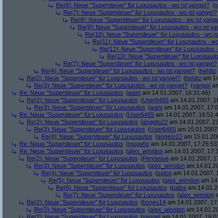
Re(6): Neue "Supersteuer" für Luxusautos - wo ist yangel?
(
y
Re(7): Neue "Supersteuer" für Luxusautos - wo ist yangel?
Re(8): Neue "Supersteuer" für Luxusautos - wo ist yang
Re(9): Neue "Supersteuer" für Luxusautos - wo ist y
Re(10): Neue "Supersteuer" für Luxusautos - wo is
Re(11): Neue "Supersteuer" für Luxusautos - wo
Re(12): Neue "Supersteuer" für Luxusautos -
Re(13): Neue "Supersteuer" für Luxusauto
Re(7): Neue "Supersteuer" für Luxusautos - wo ist yangel?
Re(4): Neue "Supersteuer" für Luxusautos - wo ist yangel?
(
heldiz
Re(2): Neue "Supersteuer" für Luxusautos - wo ist yangel?
(
heldiz
am 14
Re(3): Neue "Supersteuer" für Luxusautos - wo ist yangel?
(
yangel
am
Re: Neue "Supersteuer" für Luxusautos
(
wani
am 14.01.2007, 16:31:46)
Re(2): Neue "Supersteuer" für Luxusautos
(
User6465
am 14.01.2007, 1
Re(3): Neue "Supersteuer" für Luxusautos
(
wani
am 14.01.2007, 17:0
Re: Neue "Supersteuer" für Luxusautos
(
User6465
am 14.01.2007, 16:51:
Re(2): Neue "Supersteuer" für Luxusautos
(
angelo22
am 14.01.2007, 23
Re(3): Neue "Supersteuer" für Luxusautos
(
User6465
am 15.01.2007,
Re(4): Neue "Supersteuer" für Luxusautos
(
angelo22
am 15.01.200
Re: Neue "Supersteuer" für Luxusautos
(
mugello
am 14.01.2007, 17:25:53
Re: Neue "Supersteuer" für Luxusautos
(
alex_winston
am 14.01.2007, 17:
Re(2): Neue "Supersteuer" für Luxusautos
(
Pervasive
am 14.01.2007, 1
Re(3): Neue "Supersteuer" für Luxusautos
(
alex_winston
am 14.01.20
Re(4): Neue "Supersteuer" für Luxusautos
(
patos
am 14.01.2007, 
Re(5): Neue "Supersteuer" für Luxusautos
(
alex_winston
am 14.
Re(6): Neue "Supersteuer" für Luxusautos
(
patos
am 14.01.2
Re(7): Neue "Supersteuer" für Luxusautos
(
alex_winston
a
Re(2): Neue "Supersteuer" für Luxusautos
(
bones14
am 14.01.2007, 17
Re(3): Neue "Supersteuer" für Luxusautos
(
alex_winston
am 14.01.20
Re(2): Neue "Supersteuer" für Luxusautos
(
yangel
am 14.01.2007, 18:0