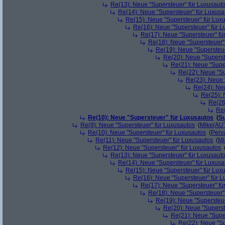
Re(13): Neue "Supersteuer" für Luxusaut
Re(14): Neue "Supersteuer" für Luxusa
Re(15): Neue "Supersteuer" für Lux
Re(16): Neue "Supersteuer" für 
Re(17): Neue "Supersteuer" fü
Re(18): Neue "Supersteuer"
Re(19): Neue "Supersteue
Re(20): Neue "Superst
Re(21): Neue "Supe
Re(22): Neue "Su
Re(23): Neue 
Re(24): Ne
Re(25): 
Re(26
Re(
Re(10): Neue "Supersteuer" für Luxusautos
(
Su
Re(9): Neue "Supersteuer" für Luxusautos
(
Mike(AU
Re(10): Neue "Supersteuer" für Luxusautos
(
Perv
Re(11): Neue "Supersteuer" für Luxusautos
(
Mi
Re(12): Neue "Supersteuer" für Luxusautos
Re(13): Neue "Supersteuer" für Luxusaut
Re(14): Neue "Supersteuer" für Luxusa
Re(15): Neue "Supersteuer" für Lux
Re(16): Neue "Supersteuer" für 
Re(17): Neue "Supersteuer" fü
Re(18): Neue "Supersteuer"
Re(19): Neue "Supersteue
Re(20): Neue "Superst
Re(21): Neue "Supe
Re(22): Neue "Su