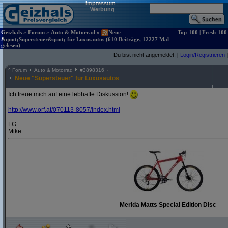
Impressum
|
Werbung
Geizhals
»
Forum
»
Auto & Motorrad
»
Neue
Top-100
|
Fresh-100
&quot;Supersteuer&quot; für Luxusautos (610 Beiträge, 12227 Mal
gelesen)
Du bist nicht angemeldet. [
Login/Registrieren
]
^
Forum
Auto & Motorrad
#
3898316
Neue "Supersteuer" für Luxusautos
Ich freue mich auf eine lebhafte Diskussion!
http:/
/
www.orf.at/
070113-8057/
index.html
LG
Mike
Merida Matts Special Edition Disc