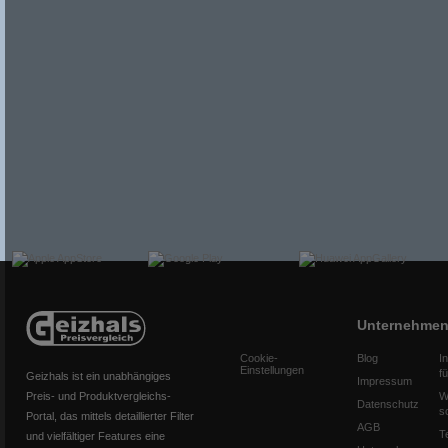
Unternehme
Cookie-
Blog
I
Einstellungen
f
Geizhals ist ein unabhängiges
Impressum
Preis- und Produktvergleichs-
W
Datenschutz
s
Portal, das mittels detaillierter Filter
AGB
T
und vielfältiger Features eine