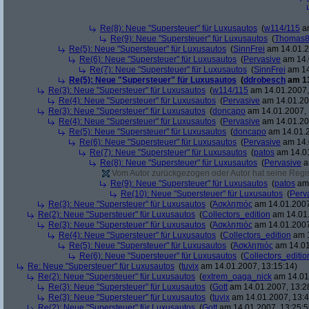
Re(8): Neue "Supersteuer" für Luxusautos
(
w114/115
am
Re(9): Neue "Supersteuer" für Luxusautos
(
Thomas
Re(5): Neue "Supersteuer" für Luxusautos
(
SinnFrei
am 14.01.2
Re(6): Neue "Supersteuer" für Luxusautos
(
Pervasive
am 14.
Re(7): Neue "Supersteuer" für Luxusautos
(
SinnFrei
am 14
Re(5): Neue "Supersteuer" für Luxusautos
(
ddrobesch
am 13
Re(3): Neue "Supersteuer" für Luxusautos
(
w114/115
am 14.01.2007,
Re(4): Neue "Supersteuer" für Luxusautos
(
Pervasive
am 14.01.20
Re(3): Neue "Supersteuer" für Luxusautos
(
doncapo
am 14.01.2007, 
Re(4): Neue "Supersteuer" für Luxusautos
(
Pervasive
am 14.01.20
Re(5): Neue "Supersteuer" für Luxusautos
(
doncapo
am 14.01.2
Re(6): Neue "Supersteuer" für Luxusautos
(
Pervasive
am 14.
Re(7): Neue "Supersteuer" für Luxusautos
(
patos
am 14.01
Re(8): Neue "Supersteuer" für Luxusautos
(
Pervasive
a
Vom Autor zurückgezogen oder Autor hat seine Regist
Re(9): Neue "Supersteuer" für Luxusautos
(
patos
am 
Re(10): Neue "Supersteuer" für Luxusautos
(
Perv
Re(3): Neue "Supersteuer" für Luxusautos
(
Ἀσκληπιός
am 14.01.2007
Re(2): Neue "Supersteuer" für Luxusautos
(
Collectors_edition
am 14.01.
Re(3): Neue "Supersteuer" für Luxusautos
(
Ἀσκληπιός
am 14.01.2007
Re(4): Neue "Supersteuer" für Luxusautos
(
Collectors_edition
am 1
Re(5): Neue "Supersteuer" für Luxusautos
(
Ἀσκληπιός
am 14.01
Re(6): Neue "Supersteuer" für Luxusautos
(
Collectors_editio
Re: Neue "Supersteuer" für Luxusautos
(
tuvix
am 14.01.2007, 13:15:14)
Re(2): Neue "Supersteuer" für Luxusautos
(
extrem_oaga_nick
am 14.01.
Re(3): Neue "Supersteuer" für Luxusautos
(
Gott
am 14.01.2007, 13:2
Re(3): Neue "Supersteuer" für Luxusautos
(
tuvix
am 14.01.2007, 13:4
Re(2): Neue "Supersteuer" für Luxusautos
(
Gott
am 14.01.2007, 13:25:5