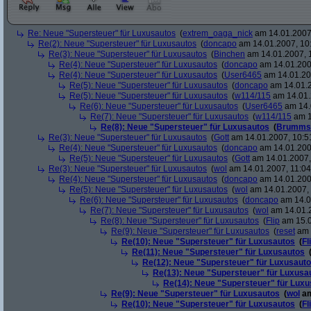
Re: Neue "Supersteuer" für Luxusautos
(
extrem_oaga_nick
am 14.01.2007,
Re(2): Neue "Supersteuer" für Luxusautos
(
doncapo
am 14.01.2007, 10
Re(3): Neue "Supersteuer" für Luxusautos
(
Binchen
am 14.01.2007, 
Re(4): Neue "Supersteuer" für Luxusautos
(
doncapo
am 14.01.200
Re(4): Neue "Supersteuer" für Luxusautos
(
User6465
am 14.01.20
Re(5): Neue "Supersteuer" für Luxusautos
(
doncapo
am 14.01.2
Re(5): Neue "Supersteuer" für Luxusautos
(
w114/115
am 14.01.
Re(6): Neue "Supersteuer" für Luxusautos
(
User6465
am 14.
Re(7): Neue "Supersteuer" für Luxusautos
(
w114/115
am 1
Re(8): Neue "Supersteuer" für Luxusautos
(
Brumms
Re(3): Neue "Supersteuer" für Luxusautos
(
Gott
am 14.01.2007, 10:5
Re(4): Neue "Supersteuer" für Luxusautos
(
doncapo
am 14.01.200
Re(5): Neue "Supersteuer" für Luxusautos
(
Gott
am 14.01.2007,
Re(3): Neue "Supersteuer" für Luxusautos
(
wol
am 14.01.2007, 11:04
Re(4): Neue "Supersteuer" für Luxusautos
(
doncapo
am 14.01.2007
Re(5): Neue "Supersteuer" für Luxusautos
(
wol
am 14.01.2007, 
Re(6): Neue "Supersteuer" für Luxusautos
(
doncapo
am 14.0
Re(7): Neue "Supersteuer" für Luxusautos
(
wol
am 14.01.2
Re(8): Neue "Supersteuer" für Luxusautos
(
Flip
am 15.0
Re(9): Neue "Supersteuer" für Luxusautos
(
reset
am 
Re(10): Neue "Supersteuer" für Luxusautos
(
Fl
Re(11): Neue "Supersteuer" für Luxusautos
Re(12): Neue "Supersteuer" für Luxusaut
Re(13): Neue "Supersteuer" für Luxusa
Re(14): Neue "Supersteuer" für Lux
Re(9): Neue "Supersteuer" für Luxusautos
(
wol
am
Re(10): Neue "Supersteuer" für Luxusautos
(
Fl