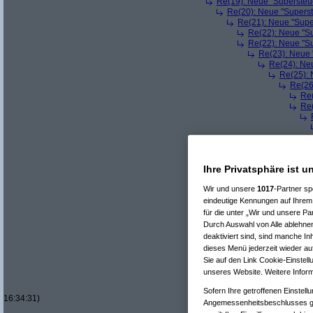
Re(19): Neue "Supersteue
Re(20): Neue "Superst
Re(21): Neue "Supe
Re(22): Neue "Su
Re(22): Neue "Su
Re(23): Neue 
Re(24): Ne
Re(25): 
Re(26
Re(
Re(
Ihre Privatsphäre ist u
Wir und unsere
1017
-Partner s
eindeutige Kennungen auf Ihrem
für die unter „Wir und unsere Pa
Durch Auswahl von Alle ablehnen
deaktiviert sind, sind manche In
dieses Menü jederzeit wieder auf
Sie auf den Link Cookie-Einstell
unseres Website. Weitere Inform
Sofern Ihre getroffenen Einstell
16:34:31)
Angemessenheitsbeschlusses ge