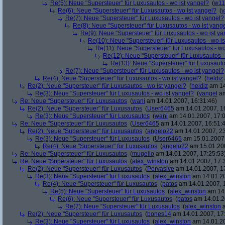
Re(5): Neue "Supersteuer" für Luxusautos - wo ist yangel?
(
w11
Re(6): Neue "Supersteuer" für Luxusautos - wo ist yangel?
(
y
Re(7): Neue "Supersteuer" für Luxusautos - wo ist yangel?
Re(8): Neue "Supersteuer" für Luxusautos - wo ist yang
Re(9): Neue "Supersteuer" für Luxusautos - wo ist y
Re(10): Neue "Supersteuer" für Luxusautos - wo is
Re(11): Neue "Supersteuer" für Luxusautos - wo
Re(12): Neue "Supersteuer" für Luxusautos -
Re(13): Neue "Supersteuer" für Luxusauto
Re(7): Neue "Supersteuer" für Luxusautos - wo ist yangel?
Re(4): Neue "Supersteuer" für Luxusautos - wo ist yangel?
(
heldiz
Re(2): Neue "Supersteuer" für Luxusautos - wo ist yangel?
(
heldiz
am 14
Re(3): Neue "Supersteuer" für Luxusautos - wo ist yangel?
(
yangel
am
Re: Neue "Supersteuer" für Luxusautos
(
wani
am 14.01.2007, 16:31:46)
Re(2): Neue "Supersteuer" für Luxusautos
(
User6465
am 14.01.2007, 1
Re(3): Neue "Supersteuer" für Luxusautos
(
wani
am 14.01.2007, 17:0
Re: Neue "Supersteuer" für Luxusautos
(
User6465
am 14.01.2007, 16:51:
Re(2): Neue "Supersteuer" für Luxusautos
(
angelo22
am 14.01.2007, 23
Re(3): Neue "Supersteuer" für Luxusautos
(
User6465
am 15.01.2007,
Re(4): Neue "Supersteuer" für Luxusautos
(
angelo22
am 15.01.200
Re: Neue "Supersteuer" für Luxusautos
(
mugello
am 14.01.2007, 17:25:53
Re: Neue "Supersteuer" für Luxusautos
(
alex_winston
am 14.01.2007, 17:
Re(2): Neue "Supersteuer" für Luxusautos
(
Pervasive
am 14.01.2007, 1
Re(3): Neue "Supersteuer" für Luxusautos
(
alex_winston
am 14.01.20
Re(4): Neue "Supersteuer" für Luxusautos
(
patos
am 14.01.2007, 
Re(5): Neue "Supersteuer" für Luxusautos
(
alex_winston
am 14.
Re(6): Neue "Supersteuer" für Luxusautos
(
patos
am 14.01.2
Re(7): Neue "Supersteuer" für Luxusautos
(
alex_winston
a
Re(2): Neue "Supersteuer" für Luxusautos
(
bones14
am 14.01.2007, 17
Re(3): Neue "Supersteuer" für Luxusautos
(
alex_winston
am 14.01.20