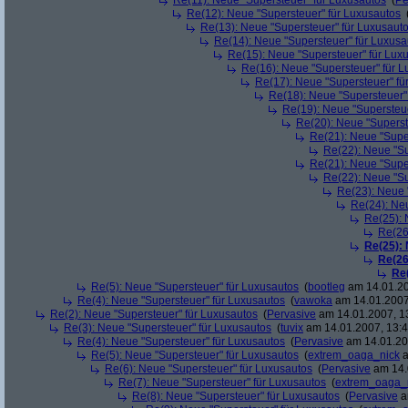
Re(11): Neue "Supersteuer" für Luxusautos
(
Pe
Re(12): Neue "Supersteuer" für Luxusautos
Re(13): Neue "Supersteuer" für Luxusaut
Re(14): Neue "Supersteuer" für Luxusa
Re(15): Neue "Supersteuer" für Lux
Re(16): Neue "Supersteuer" für 
Re(17): Neue "Supersteuer" fü
Re(18): Neue "Supersteuer"
Re(19): Neue "Supersteue
Re(20): Neue "Superst
Re(21): Neue "Supe
Re(22): Neue "Su
Re(21): Neue "Supe
Re(22): Neue "Su
Re(23): Neue 
Re(24): Ne
Re(25): 
Re(26
Re(25):
Re(26
Re
Re(5): Neue "Supersteuer" für Luxusautos
(
bootleg
am 14.01.20
Re(4): Neue "Supersteuer" für Luxusautos
(
vawoka
am 14.01.2007
Re(2): Neue "Supersteuer" für Luxusautos
(
Pervasive
am 14.01.2007, 1
Re(3): Neue "Supersteuer" für Luxusautos
(
tuvix
am 14.01.2007, 13:4
Re(4): Neue "Supersteuer" für Luxusautos
(
Pervasive
am 14.01.20
Re(5): Neue "Supersteuer" für Luxusautos
(
extrem_oaga_nick
a
Re(6): Neue "Supersteuer" für Luxusautos
(
Pervasive
am 14.
Re(7): Neue "Supersteuer" für Luxusautos
(
extrem_oaga_
Re(8): Neue "Supersteuer" für Luxusautos
(
Pervasive
a