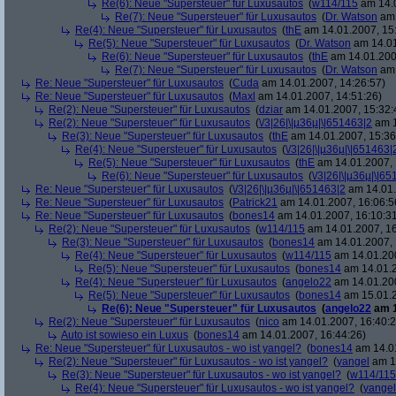
Re(6): Neue "Supersteuer" für Luxusautos
(
w114/115
am 14.0
Re(7): Neue "Supersteuer" für Luxusautos
(
Dr. Watson
am 
Re(4): Neue "Supersteuer" für Luxusautos
(
thE
am 14.01.2007, 15
Re(5): Neue "Supersteuer" für Luxusautos
(
Dr. Watson
am 14.01
Re(6): Neue "Supersteuer" für Luxusautos
(
thE
am 14.01.200
Re(7): Neue "Supersteuer" für Luxusautos
(
Dr. Watson
am 
Re: Neue "Supersteuer" für Luxusautos
(
Cuda
am 14.01.2007, 14:26:57)
Re: Neue "Supersteuer" für Luxusautos
(
Maxl
am 14.01.2007, 14:51:26)
Re(2): Neue "Supersteuer" für Luxusautos
(
dziar
am 14.01.2007, 15:32:
Re(2): Neue "Supersteuer" für Luxusautos
(
\/3|26|\|µ36µ|\|651463|2
am 1
Re(3): Neue "Supersteuer" für Luxusautos
(
thE
am 14.01.2007, 15:36
Re(4): Neue "Supersteuer" für Luxusautos
(
\/3|26|\|µ36µ|\|651463|
Re(5): Neue "Supersteuer" für Luxusautos
(
thE
am 14.01.2007, 
Re(6): Neue "Supersteuer" für Luxusautos
(
\/3|26|\|µ36µ|\|6
Re: Neue "Supersteuer" für Luxusautos
(
\/3|26|\|µ36µ|\|651463|2
am 14.01.
Re: Neue "Supersteuer" für Luxusautos
(
Patrick21
am 14.01.2007, 16:06:5
Re: Neue "Supersteuer" für Luxusautos
(
bones14
am 14.01.2007, 16:10:3
Re(2): Neue "Supersteuer" für Luxusautos
(
w114/115
am 14.01.2007, 16
Re(3): Neue "Supersteuer" für Luxusautos
(
bones14
am 14.01.2007, 
Re(4): Neue "Supersteuer" für Luxusautos
(
w114/115
am 14.01.200
Re(5): Neue "Supersteuer" für Luxusautos
(
bones14
am 14.01.2
Re(4): Neue "Supersteuer" für Luxusautos
(
angelo22
am 14.01.200
Re(5): Neue "Supersteuer" für Luxusautos
(
bones14
am 15.01.2
Re(6): Neue "Supersteuer" für Luxusautos
(
angelo22
am 1
Re(2): Neue "Supersteuer" für Luxusautos
(
nico
am 14.01.2007, 16:40:2
Auto ist sowieso ein Luxus
(
bones14
am 14.01.2007, 16:44:26)
Re: Neue "Supersteuer" für Luxusautos - wo ist yangel?
(
bones14
am 14.01
Re(2): Neue "Supersteuer" für Luxusautos - wo ist yangel?
(
yangel
am 14
Re(3): Neue "Supersteuer" für Luxusautos - wo ist yangel?
(
w114/115
Re(4): Neue "Supersteuer" für Luxusautos - wo ist yangel?
(
yangel