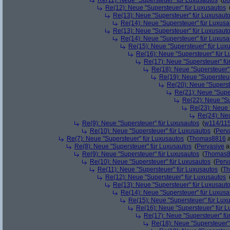
Re(11): Neue "Supersteuer" für Luxusautos
(
bo
Re(12): Neue "Supersteuer" für Luxusautos
Re(13): Neue "Supersteuer" für Luxusaut
Re(14): Neue "Supersteuer" für Luxusa
Re(13): Neue "Supersteuer" für Luxusaut
Re(14): Neue "Supersteuer" für Luxusa
Re(15): Neue "Supersteuer" für Lux
Re(16): Neue "Supersteuer" für 
Re(17): Neue "Supersteuer" fü
Re(18): Neue "Supersteuer"
Re(19): Neue "Supersteue
Re(20): Neue "Superst
Re(21): Neue "Supe
Re(22): Neue "Su
Re(23): Neue 
Re(24): Ne
Re(9): Neue "Supersteuer" für Luxusautos
(
w114/11
Re(10): Neue "Supersteuer" für Luxusautos
(
Perv
Re(7): Neue "Supersteuer" für Luxusautos
(
Thomas8816
a
Re(8): Neue "Supersteuer" für Luxusautos
(
Pervasive
a
Re(9): Neue "Supersteuer" für Luxusautos
(
Thomas
Re(10): Neue "Supersteuer" für Luxusautos
(
Perv
Re(11): Neue "Supersteuer" für Luxusautos
(
T
Re(12): Neue "Supersteuer" für Luxusautos
Re(13): Neue "Supersteuer" für Luxusaut
Re(14): Neue "Supersteuer" für Luxusa
Re(15): Neue "Supersteuer" für Lux
Re(16): Neue "Supersteuer" für 
Re(17): Neue "Supersteuer" fü
Re(18): Neue "Supersteuer"