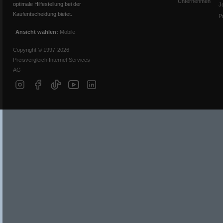
Unternehmen
optimale Hilfestellung bei der
J
Kaufentscheidung bietet.
P
Ansicht wählen:
Mobile
Copyright © 1997-2026
Preisvergleich Internet Services
AG