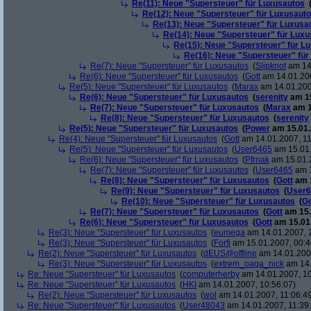
Re(11): Neue "Supersteuer" für Luxusautos
Re(12): Neue "Supersteuer" für Luxusaut
Re(13): Neue "Supersteuer" für Luxusa
Re(14): Neue "Supersteuer" für Lux
Re(15): Neue "Supersteuer" für L
Re(16): Neue "Supersteuer" für
Re(7): Neue "Supersteuer" für Luxusautos
(
Slipknot
am 14.
Re(6): Neue "Supersteuer" für Luxusautos
(
Gott
am 14.01.200
Re(5): Neue "Supersteuer" für Luxusautos
(
Marax
am 14.01.200
Re(6): Neue "Supersteuer" für Luxusautos
(
serenity
am 15
Re(7): Neue "Supersteuer" für Luxusautos
(
Marax
am 1
Re(8): Neue "Supersteuer" für Luxusautos
(
serenity
Re(5): Neue "Supersteuer" für Luxusautos
(
Power
am 15.01.
Re(4): Neue "Supersteuer" für Luxusautos
(
Gott
am 14.01.2007, 11
Re(5): Neue "Supersteuer" für Luxusautos
(
User6465
am 15.01.
Re(6): Neue "Supersteuer" für Luxusautos
(
Pfrnak
am 15.01.2
Re(7): Neue "Supersteuer" für Luxusautos
(
User6465
am 1
Re(8): Neue "Supersteuer" für Luxusautos
(
Gott
am 1
Re(9): Neue "Supersteuer" für Luxusautos
(
User6
Re(10): Neue "Supersteuer" für Luxusautos
(
Go
Re(7): Neue "Supersteuer" für Luxusautos
(
Gott
am 15.
Re(6): Neue "Supersteuer" für Luxusautos
(
Gott
am 15.01.
Re(3): Neue "Supersteuer" für Luxusautos
(
eumega
am 14.01.2007, 
Re(3): Neue "Supersteuer" für Luxusautos
(
Forfi
am 15.01.2007, 00:4
Re(2): Neue "Supersteuer" für Luxusautos
(
dEUS@offline
am 14.01.2007
Re(3): Neue "Supersteuer" für Luxusautos
(
extrem_oaga_nick
am 14.
Re: Neue "Supersteuer" für Luxusautos
(
computerherby
am 14.01.2007, 10
Re: Neue "Supersteuer" für Luxusautos
(
HKI
am 14.01.2007, 10:56:07)
Re(2): Neue "Supersteuer" für Luxusautos
(
wol
am 14.01.2007, 11:06:4
Re: Neue "Supersteuer" für Luxusautos
(
User48043
am 14.01.2007, 11:39