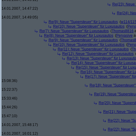
Re(23): Neue 
14.01.2007, 14:47:22)
Re(24): Ne
14.01.2007, 14:49:05)
Re(9): Neue "Supersteuer" für Luxusautos
(
w114/11
Re(10): Neue "Supersteuer" für Luxusautos
(
Perv
Re(7): Neue "Supersteuer" für Luxusautos
(
Thomas8816
a
Re(8): Neue "Supersteuer" für Luxusautos
(
Pervasive
a
Re(9): Neue "Supersteuer" für Luxusautos
(
Thomas
Re(10): Neue "Supersteuer" für Luxusautos
(
Perv
Re(11): Neue "Supersteuer" für Luxusautos
(
T
Re(12): Neue "Supersteuer" für Luxusautos
Re(13): Neue "Supersteuer" für Luxusaut
Re(14): Neue "Supersteuer" für Luxusa
Re(15): Neue "Supersteuer" für Lux
Re(16): Neue "Supersteuer" für 
Re(17): Neue "Supersteuer" fü
15:08:36)
Re(18): Neue "Supersteuer"
15:22:37)
Re(19): Neue "Supersteue
15:33:46)
Re(20): Neue "Superst
15:44:26)
Re(21): Neue "Supe
15:47:10)
Re(22): Neue "Su
14.01.2007, 15:48:17)
Re(22): Neue "Su
14.01.2007, 16:01:12)