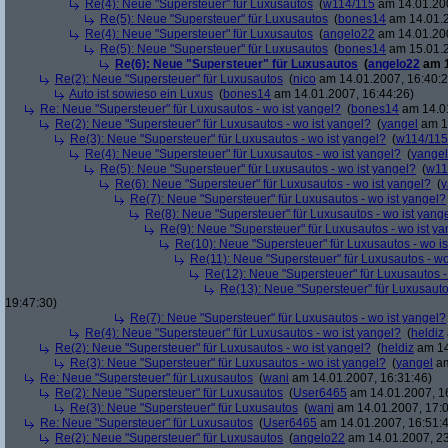
Re(4): Neue "Supersteuer" für Luxusautos
(
w114/115
am 14.01.200
Re(5): Neue "Supersteuer" für Luxusautos
(
bones14
am 14.01.2
Re(4): Neue "Supersteuer" für Luxusautos
(
angelo22
am 14.01.200
Re(5): Neue "Supersteuer" für Luxusautos
(
bones14
am 15.01.2
Re(6): Neue "Supersteuer" für Luxusautos
(
angelo22
am 1
Re(2): Neue "Supersteuer" für Luxusautos
(
nico
am 14.01.2007, 16:40:2
Auto ist sowieso ein Luxus
(
bones14
am 14.01.2007, 16:44:26)
Re: Neue "Supersteuer" für Luxusautos - wo ist yangel?
(
bones14
am 14.01
Re(2): Neue "Supersteuer" für Luxusautos - wo ist yangel?
(
yangel
am 14
Re(3): Neue "Supersteuer" für Luxusautos - wo ist yangel?
(
w114/115
Re(4): Neue "Supersteuer" für Luxusautos - wo ist yangel?
(
yangel
Re(5): Neue "Supersteuer" für Luxusautos - wo ist yangel?
(
w11
Re(6): Neue "Supersteuer" für Luxusautos - wo ist yangel?
(
y
Re(7): Neue "Supersteuer" für Luxusautos - wo ist yangel?
Re(8): Neue "Supersteuer" für Luxusautos - wo ist yang
Re(9): Neue "Supersteuer" für Luxusautos - wo ist y
Re(10): Neue "Supersteuer" für Luxusautos - wo is
Re(11): Neue "Supersteuer" für Luxusautos - wo
Re(12): Neue "Supersteuer" für Luxusautos -
Re(13): Neue "Supersteuer" für Luxusauto
19:47:30)
Re(7): Neue "Supersteuer" für Luxusautos - wo ist yangel?
Re(4): Neue "Supersteuer" für Luxusautos - wo ist yangel?
(
heldiz
Re(2): Neue "Supersteuer" für Luxusautos - wo ist yangel?
(
heldiz
am 14
Re(3): Neue "Supersteuer" für Luxusautos - wo ist yangel?
(
yangel
am
Re: Neue "Supersteuer" für Luxusautos
(
wani
am 14.01.2007, 16:31:46)
Re(2): Neue "Supersteuer" für Luxusautos
(
User6465
am 14.01.2007, 1
Re(3): Neue "Supersteuer" für Luxusautos
(
wani
am 14.01.2007, 17:0
Re: Neue "Supersteuer" für Luxusautos
(
User6465
am 14.01.2007, 16:51:
Re(2): Neue "Supersteuer" für Luxusautos
(
angelo22
am 14.01.2007, 23