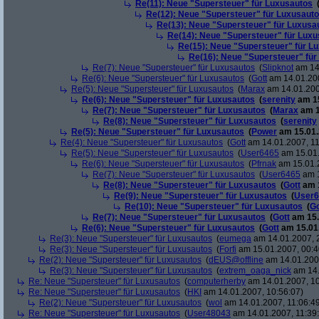
Re(11): Neue "Supersteuer" für Luxusautos
Re(12): Neue "Supersteuer" für Luxusaut
Re(13): Neue "Supersteuer" für Luxusa
Re(14): Neue "Supersteuer" für Lux
Re(15): Neue "Supersteuer" für L
Re(16): Neue "Supersteuer" für
Re(7): Neue "Supersteuer" für Luxusautos
(
Slipknot
am 14.
Re(6): Neue "Supersteuer" für Luxusautos
(
Gott
am 14.01.200
Re(5): Neue "Supersteuer" für Luxusautos
(
Marax
am 14.01.200
Re(6): Neue "Supersteuer" für Luxusautos
(
serenity
am 15
Re(7): Neue "Supersteuer" für Luxusautos
(
Marax
am 1
Re(8): Neue "Supersteuer" für Luxusautos
(
serenity
Re(5): Neue "Supersteuer" für Luxusautos
(
Power
am 15.01.
Re(4): Neue "Supersteuer" für Luxusautos
(
Gott
am 14.01.2007, 11
Re(5): Neue "Supersteuer" für Luxusautos
(
User6465
am 15.01.
Re(6): Neue "Supersteuer" für Luxusautos
(
Pfrnak
am 15.01.2
Re(7): Neue "Supersteuer" für Luxusautos
(
User6465
am 1
Re(8): Neue "Supersteuer" für Luxusautos
(
Gott
am 1
Re(9): Neue "Supersteuer" für Luxusautos
(
User6
Re(10): Neue "Supersteuer" für Luxusautos
(
Go
Re(7): Neue "Supersteuer" für Luxusautos
(
Gott
am 15.
Re(6): Neue "Supersteuer" für Luxusautos
(
Gott
am 15.01.
Re(3): Neue "Supersteuer" für Luxusautos
(
eumega
am 14.01.2007, 
Re(3): Neue "Supersteuer" für Luxusautos
(
Forfi
am 15.01.2007, 00:4
Re(2): Neue "Supersteuer" für Luxusautos
(
dEUS@offline
am 14.01.2007
Re(3): Neue "Supersteuer" für Luxusautos
(
extrem_oaga_nick
am 14.
Re: Neue "Supersteuer" für Luxusautos
(
computerherby
am 14.01.2007, 10
Re: Neue "Supersteuer" für Luxusautos
(
HKI
am 14.01.2007, 10:56:07)
Re(2): Neue "Supersteuer" für Luxusautos
(
wol
am 14.01.2007, 11:06:4
Re: Neue "Supersteuer" für Luxusautos
(
User48043
am 14.01.2007, 11:39