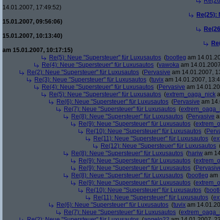
Re(26
14.01.2007, 17:49:52)
Re(25):
15.01.2007, 09:56:06)
Re(26
15.01.2007, 10:13:40)
Re
am 15.01.2007, 10:17:15)
Re(5): Neue "Supersteuer" für Luxusautos
(
bootleg
am 14.01.20
Re(4): Neue "Supersteuer" für Luxusautos
(
vawoka
am 14.01.2007
Re(2): Neue "Supersteuer" für Luxusautos
(
Pervasive
am 14.01.2007, 1
Re(3): Neue "Supersteuer" für Luxusautos
(
tuvix
am 14.01.2007, 13:4
Re(4): Neue "Supersteuer" für Luxusautos
(
Pervasive
am 14.01.20
Re(5): Neue "Supersteuer" für Luxusautos
(
extrem_oaga_nick
a
Re(6): Neue "Supersteuer" für Luxusautos
(
Pervasive
am 14.
Re(7): Neue "Supersteuer" für Luxusautos
(
extrem_oaga_
Re(8): Neue "Supersteuer" für Luxusautos
(
Pervasive
a
Re(9): Neue "Supersteuer" für Luxusautos
(
extrem_
Re(10): Neue "Supersteuer" für Luxusautos
(
Perv
Re(11): Neue "Supersteuer" für Luxusautos
(
ex
Re(12): Neue "Supersteuer" für Luxusautos
Re(8): Neue "Supersteuer" für Luxusautos
(
hariw
am 14
Re(9): Neue "Supersteuer" für Luxusautos
(
extrem_
Re(9): Neue "Supersteuer" für Luxusautos
(
Pervasiv
Re(8): Neue "Supersteuer" für Luxusautos
(
bootleg
am 1
Re(9): Neue "Supersteuer" für Luxusautos
(
extrem_
Re(10): Neue "Supersteuer" für Luxusautos
(
boot
Re(11): Neue "Supersteuer" für Luxusautos
(
ex
Re(6): Neue "Supersteuer" für Luxusautos
(
tuvix
am 14.01.20
Re(7): Neue "Supersteuer" für Luxusautos
(
extrem_oaga_
Re(2): Neue "Supersteuer" für Luxusautos
(
angelo22
am 14.01.2007, 23