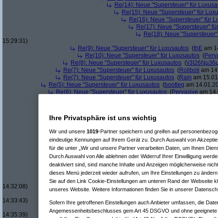
Re(14): Neue "Supersteuer" für Luxusa
Re(15): Neue "Supersteuer" für Lux
Re(16): Neue "Supersteuer" für 
Re(17): Neue "Supersteuer" fü
Re(18): Neue "Supersteuer"
15:29:31)
Re(9): Neue "Supersteuer" für Luxusautos
(
thE
am 14
Re(10): Neue "Supersteuer" für Luxusautos
(
Perv
Re(8): Neue "Supersteuer" für Luxusautos
(
\/3|26|\|µ36
Re(7): Neue "Supersteuer" für Luxusautos
(
Roliboli
am 14.
Re(7): Neue "Supersteuer" für Luxusautos
(
Rain
am 15.01.
Re(5): Neue "Supersteuer" für Luxusautos
(
bootleg
am 14.01.20
Re(6): Neue "Supersteuer" für Luxusautos
(
Pervasive
am 14.
Re(7): Neue "Supersteuer" für Luxusautos
(
bootleg
am 14.
Re(8): Neue "Supersteuer" für Luxusautos
(
Pervasive
a
Re(9): Neue "Supersteuer" für Luxusautos
(
bootleg
a
Ihre Privatsphäre ist uns wichtig
Re(10): Neue "Supersteuer" für Luxusautos
(
Perv
Re(11): Neue "Supersteuer" für Luxusautos
(
w1
Wir und unsere
1019
-Partner speichern und greifen auf personenbezo
Re(12): Neue "Supersteuer" für Luxusautos
eindeutige Kennungen auf Ihrem Gerät zu. Durch Auswahl von Akzeptier
Re(13): Neue "Supersteuer" für Luxusaut
für die unter „Wir und unsere Partner verarbeiten Daten, um Ihnen Dien
Re(14): Neue "Supersteuer" für Luxusa
Durch Auswahl von Alle ablehnen oder Widerruf Ihrer Einwilligung werde
Re(15): Neue "Supersteuer" für Lux
Re(16): Neue "Supersteuer" für 
deaktiviert sind, sind manche Inhalte und Anzeigen möglicherweise nicht
Re(17): Neue "Supersteuer" fü
dieses Menü jederzeit wieder aufrufen, um Ihre Einstellungen zu ändern 
Re(18): Neue "Supersteuer"
Sie auf den Link Cookie-Einstellungen am unteren Rand der Webseite kli
14:32:08)
unseres Website. Weitere Informationen finden Sie in unserer Datensch
Re(19): Neue "Supersteue
14:33:43)
Sofern Ihre getroffenen Einstellungen auch Anbieter umfassen, die Daten
Re(20): Neue "Superst
Angemessenheitsbeschlusses gem Art 45 DSGVO und ohne geeignete G
14:35:39)