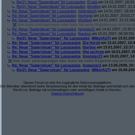
Re(2): Neue "Supersteuer" für Luxusautos
(
Cuda
am 14.01.2007, 18:33
Re(2): Neue "Supersteuer" für Luxusautos
(
bootleg
am 14.01.2007, 21:2
Re: Neue "Supersteuer" für Luxusautos
(
oberstorch
am 14.01.2007, 18:34:
Re: Neue "Supersteuer" für Luxusautos
(
eumega
am 14.01.2007, 20:02:27
Re: Neue "Supersteuer" für Luxusautos
(
Roliboli
am 14.01.2007, 22:21:08)
Vom Autor zurückgezogen oder Autor hat seine Registrierung nicht bestä
Re: Neue "Supersteuer" für Luxusautos
(
angelo22
am 14.01.2007, 23:30:2
Re: Neue "Supersteuer" für Luxusautos
(
kaukus
am 15.01.2007, 08:39:58)
Re(2): Neue "Supersteuer" für Luxusautos
(
Mike(AUT)
am 15.01.2007
Re: Neue "Supersteuer" für Luxusautos
(
Da Horstl
am 15.01.2007, 10:4
Re: Neue "Supersteuer" für Luxusautos
(
barbos
am 15.01.2007, 22:37:
Re: Neue "Supersteuer" für Luxusautos
(
the.tachyon
am 16.01.2007, 0
Re: Neue "Supersteuer" für Luxusautos
(
monster23
am 19.01.2007, 14
Vom Autor zurückgezogen oder Autor hat seine Registrierung nicht best
Re: Neue "Supersteuer" für Luxusautos
(
supastar2
am 13.06.2008, 20:
Re(2): Neue "Supersteuer" für Luxusautos
(
Mike(AUT)
am 16.06.2008
Dieses Forum ist eine frei zugängliche Diskussionsplattform.
Der Betreiber übernimmt keine Verantwortung für den Inhalt der Beiträge und behält sich das
Recht vor, Beiträge mit rechtswidrigem oder anstößigem Inhalt zu löschen.
Datenschutzerklärung