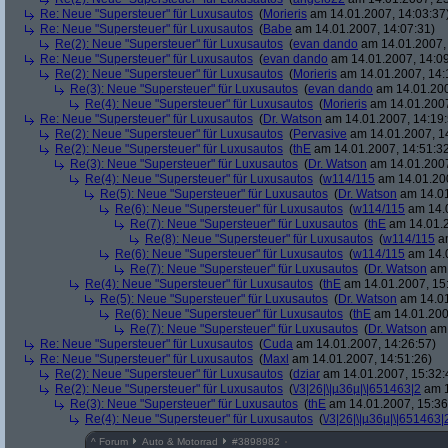
Re: Neue "Supersteuer" für Luxusautos
(
Morieris
am 14.01.2007, 14:03:37
Re: Neue "Supersteuer" für Luxusautos
(
Babe
am 14.01.2007, 14:07:31)
Re(2): Neue "Supersteuer" für Luxusautos
(
evan dando
am 14.01.2007, 
Re: Neue "Supersteuer" für Luxusautos
(
evan dando
am 14.01.2007, 14:09
Re(2): Neue "Supersteuer" für Luxusautos
(
Morieris
am 14.01.2007, 14:
Re(3): Neue "Supersteuer" für Luxusautos
(
evan dando
am 14.01.200
Re(4): Neue "Supersteuer" für Luxusautos
(
Morieris
am 14.01.2007
Re: Neue "Supersteuer" für Luxusautos
(
Dr. Watson
am 14.01.2007, 14:19:
Re(2): Neue "Supersteuer" für Luxusautos
(
Pervasive
am 14.01.2007, 1
Re(2): Neue "Supersteuer" für Luxusautos
(
thE
am 14.01.2007, 14:51:3
Re(3): Neue "Supersteuer" für Luxusautos
(
Dr. Watson
am 14.01.2007
Re(4): Neue "Supersteuer" für Luxusautos
(
w114/115
am 14.01.200
Re(5): Neue "Supersteuer" für Luxusautos
(
Dr. Watson
am 14.01
Re(6): Neue "Supersteuer" für Luxusautos
(
w114/115
am 14.0
Re(7): Neue "Supersteuer" für Luxusautos
(
thE
am 14.01.2
Re(8): Neue "Supersteuer" für Luxusautos
(
w114/115
am
Re(6): Neue "Supersteuer" für Luxusautos
(
w114/115
am 14.0
Re(7): Neue "Supersteuer" für Luxusautos
(
Dr. Watson
am 
Re(4): Neue "Supersteuer" für Luxusautos
(
thE
am 14.01.2007, 15
Re(5): Neue "Supersteuer" für Luxusautos
(
Dr. Watson
am 14.01
Re(6): Neue "Supersteuer" für Luxusautos
(
thE
am 14.01.200
Re(7): Neue "Supersteuer" für Luxusautos
(
Dr. Watson
am 
Re: Neue "Supersteuer" für Luxusautos
(
Cuda
am 14.01.2007, 14:26:57)
Re: Neue "Supersteuer" für Luxusautos
(
Maxl
am 14.01.2007, 14:51:26)
Re(2): Neue "Supersteuer" für Luxusautos
(
dziar
am 14.01.2007, 15:32:
Re(2): Neue "Supersteuer" für Luxusautos
(
\/3|26|\|µ36µ|\|651463|2
am 1
Re(3): Neue "Supersteuer" für Luxusautos
(
thE
am 14.01.2007, 15:36
Re(4): Neue "Supersteuer" für Luxusautos
(
\/3|26|\|µ36µ|\|651463|
^
Forum
Auto & Motorrad
#
3898982