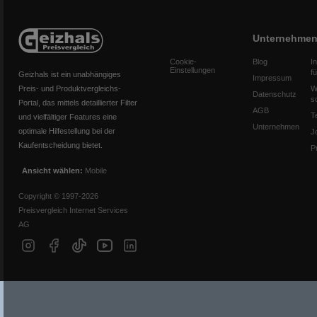
Unternehme
Cookie-
Blog
I
Einstellungen
f
Geizhals ist ein unabhängiges
Impressum
Preis- und Produktvergleichs-
W
Datenschutz
s
Portal, das mittels detaillierter Filter
AGB
T
und vielfältiger Features eine
Unternehmen
optimale Hilfestellung bei der
J
Kaufentscheidung bietet.
P
Ansicht wählen:
Mobile
Copyright © 1997-2026
Preisvergleich Internet Services
AG