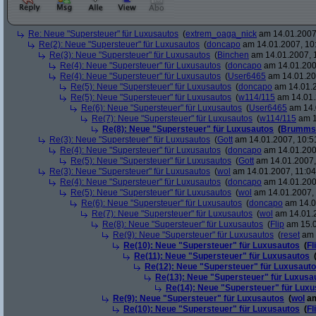
Re: Neue "Supersteuer" für Luxusautos
(
extrem_oaga_nick
am 14.01.2007,
Re(2): Neue "Supersteuer" für Luxusautos
(
doncapo
am 14.01.2007, 10
Re(3): Neue "Supersteuer" für Luxusautos
(
Binchen
am 14.01.2007, 
Re(4): Neue "Supersteuer" für Luxusautos
(
doncapo
am 14.01.200
Re(4): Neue "Supersteuer" für Luxusautos
(
User6465
am 14.01.20
Re(5): Neue "Supersteuer" für Luxusautos
(
doncapo
am 14.01.2
Re(5): Neue "Supersteuer" für Luxusautos
(
w114/115
am 14.01.
Re(6): Neue "Supersteuer" für Luxusautos
(
User6465
am 14.
Re(7): Neue "Supersteuer" für Luxusautos
(
w114/115
am 1
Re(8): Neue "Supersteuer" für Luxusautos
(
Brumms
Re(3): Neue "Supersteuer" für Luxusautos
(
Gott
am 14.01.2007, 10:5
Re(4): Neue "Supersteuer" für Luxusautos
(
doncapo
am 14.01.200
Re(5): Neue "Supersteuer" für Luxusautos
(
Gott
am 14.01.2007,
Re(3): Neue "Supersteuer" für Luxusautos
(
wol
am 14.01.2007, 11:04
Re(4): Neue "Supersteuer" für Luxusautos
(
doncapo
am 14.01.2007
Re(5): Neue "Supersteuer" für Luxusautos
(
wol
am 14.01.2007, 
Re(6): Neue "Supersteuer" für Luxusautos
(
doncapo
am 14.0
Re(7): Neue "Supersteuer" für Luxusautos
(
wol
am 14.01.2
Re(8): Neue "Supersteuer" für Luxusautos
(
Flip
am 15.0
Re(9): Neue "Supersteuer" für Luxusautos
(
reset
am 
Re(10): Neue "Supersteuer" für Luxusautos
(
Fl
Re(11): Neue "Supersteuer" für Luxusautos
Re(12): Neue "Supersteuer" für Luxusaut
Re(13): Neue "Supersteuer" für Luxusa
Re(14): Neue "Supersteuer" für Lux
Re(9): Neue "Supersteuer" für Luxusautos
(
wol
am
Re(10): Neue "Supersteuer" für Luxusautos
(
Fl