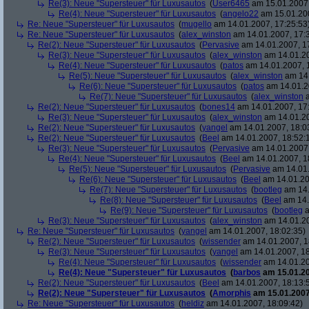
Re(3): Neue "Supersteuer" für Luxusautos
(
User6465
am 15.01.2007,
Re(4): Neue "Supersteuer" für Luxusautos
(
angelo22
am 15.01.200
Re: Neue "Supersteuer" für Luxusautos
(
mugello
am 14.01.2007, 17:25:53
Re: Neue "Supersteuer" für Luxusautos
(
alex_winston
am 14.01.2007, 17:
Re(2): Neue "Supersteuer" für Luxusautos
(
Pervasive
am 14.01.2007, 1
Re(3): Neue "Supersteuer" für Luxusautos
(
alex_winston
am 14.01.20
Re(4): Neue "Supersteuer" für Luxusautos
(
patos
am 14.01.2007, 
Re(5): Neue "Supersteuer" für Luxusautos
(
alex_winston
am 14.
Re(6): Neue "Supersteuer" für Luxusautos
(
patos
am 14.01.2
Re(7): Neue "Supersteuer" für Luxusautos
(
alex_winston
a
Re(2): Neue "Supersteuer" für Luxusautos
(
bones14
am 14.01.2007, 17
Re(3): Neue "Supersteuer" für Luxusautos
(
alex_winston
am 14.01.20
Re(2): Neue "Supersteuer" für Luxusautos
(
yangel
am 14.01.2007, 18:0
Re(2): Neue "Supersteuer" für Luxusautos
(
Beel
am 14.01.2007, 18:52:
Re(3): Neue "Supersteuer" für Luxusautos
(
Pervasive
am 14.01.2007,
Re(4): Neue "Supersteuer" für Luxusautos
(
Beel
am 14.01.2007, 1
Re(5): Neue "Supersteuer" für Luxusautos
(
Pervasive
am 14.01.
Re(6): Neue "Supersteuer" für Luxusautos
(
Beel
am 14.01.20
Re(7): Neue "Supersteuer" für Luxusautos
(
bootleg
am 14.
Re(8): Neue "Supersteuer" für Luxusautos
(
Beel
am 14.
Re(9): Neue "Supersteuer" für Luxusautos
(
bootleg
a
Re(3): Neue "Supersteuer" für Luxusautos
(
alex_winston
am 14.01.20
Re: Neue "Supersteuer" für Luxusautos
(
yangel
am 14.01.2007, 18:02:35)
Re(2): Neue "Supersteuer" für Luxusautos
(
wissender
am 14.01.2007, 1
Re(3): Neue "Supersteuer" für Luxusautos
(
yangel
am 14.01.2007, 18
Re(4): Neue "Supersteuer" für Luxusautos
(
wissender
am 14.01.20
Re(4): Neue "Supersteuer" für Luxusautos
(
barbos
am 15.01.20
Re(2): Neue "Supersteuer" für Luxusautos
(
Beel
am 14.01.2007, 18:13:
Re(2): Neue "Supersteuer" für Luxusautos
(
Amorphis
am 15.01.2007
Re: Neue "Supersteuer" für Luxusautos
(
heldiz
am 14.01.2007, 18:09:42)