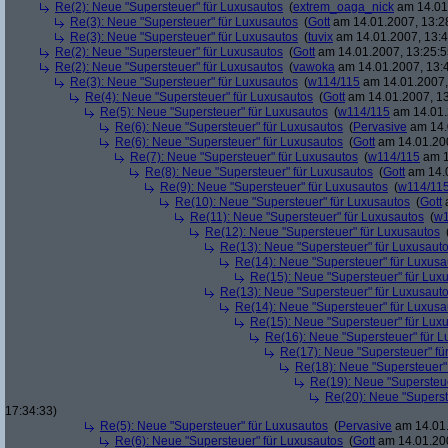
Re(2): Neue "Supersteuer" für Luxusautos
(
extrem_oaga_nick
am 14.01.
Re(3): Neue "Supersteuer" für Luxusautos
(
Gott
am 14.01.2007, 13:2
Re(3): Neue "Supersteuer" für Luxusautos
(
tuvix
am 14.01.2007, 13:4
Re(2): Neue "Supersteuer" für Luxusautos
(
Gott
am 14.01.2007, 13:25:5
Re(2): Neue "Supersteuer" für Luxusautos
(
vawoka
am 14.01.2007, 13:
Re(3): Neue "Supersteuer" für Luxusautos
(
w114/115
am 14.01.2007,
Re(4): Neue "Supersteuer" für Luxusautos
(
Gott
am 14.01.2007, 13
Re(5): Neue "Supersteuer" für Luxusautos
(
w114/115
am 14.01.
Re(6): Neue "Supersteuer" für Luxusautos
(
Pervasive
am 14.
Re(6): Neue "Supersteuer" für Luxusautos
(
Gott
am 14.01.200
Re(7): Neue "Supersteuer" für Luxusautos
(
w114/115
am 1
Re(8): Neue "Supersteuer" für Luxusautos
(
Gott
am 14.0
Re(9): Neue "Supersteuer" für Luxusautos
(
w114/11
Re(10): Neue "Supersteuer" für Luxusautos
(
Gott
a
Re(11): Neue "Supersteuer" für Luxusautos
(
w1
Re(12): Neue "Supersteuer" für Luxusautos
Re(13): Neue "Supersteuer" für Luxusaut
Re(14): Neue "Supersteuer" für Luxusa
Re(15): Neue "Supersteuer" für Lux
Re(13): Neue "Supersteuer" für Luxusaut
Re(14): Neue "Supersteuer" für Luxusa
Re(15): Neue "Supersteuer" für Lux
Re(16): Neue "Supersteuer" für 
Re(17): Neue "Supersteuer" fü
Re(18): Neue "Supersteuer"
Re(19): Neue "Supersteue
Re(20): Neue "Superst
17:34:33)
Re(5): Neue "Supersteuer" für Luxusautos
(
Pervasive
am 14.01.
Re(6): Neue "Supersteuer" für Luxusautos
(
Gott
am 14.01.200