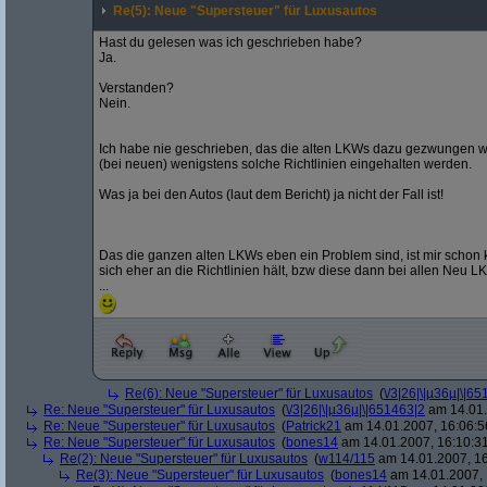
Re(5): Neue "Supersteuer" für Luxusautos
Hast du gelesen was ich geschrieben habe?
Ja.
Verstanden?
Nein.
Ich habe nie geschrieben, das die alten LKWs dazu gezwungen w
(bei neuen) wenigstens solche Richtlinien eingehalten werden.
Was ja bei den Autos (laut dem Bericht) ja nicht der Fall ist!
Das die ganzen alten LKWs eben ein Problem sind, ist mir schon k
sich eher an die Richtlinien hält, bzw diese dann bei allen Neu
...
Re(6): Neue "Supersteuer" für Luxusautos
(
\/3|26|\|µ36µ|\|6
Re: Neue "Supersteuer" für Luxusautos
(
\/3|26|\|µ36µ|\|651463|2
am 14.01.
Re: Neue "Supersteuer" für Luxusautos
(
Patrick21
am 14.01.2007, 16:06:5
Re: Neue "Supersteuer" für Luxusautos
(
bones14
am 14.01.2007, 16:10:3
Re(2): Neue "Supersteuer" für Luxusautos
(
w114/115
am 14.01.2007, 16
Re(3): Neue "Supersteuer" für Luxusautos
(
bones14
am 14.01.2007, 