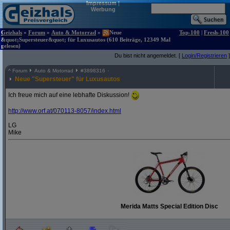
Impressum
|
Werbung
Geizhals
»
Forum
»
Auto & Motorrad
»
Neue
Top-100
|
Fresh-100
&quot;Supersteuer&quot; für Luxusautos (610 Beiträge, 12349 Mal
gelesen)
Du bist nicht angemeldet. [
Login/Registrieren
]
^
Forum
Auto & Motorrad
#
3898316
Neue "Supersteuer" für Luxusautos
Ich freue mich auf eine lebhafte Diskussion!
http:/
/
www.orf.at/
070113-8057/
index.html
LG
Mike
Merida Matts Special Edition Disc