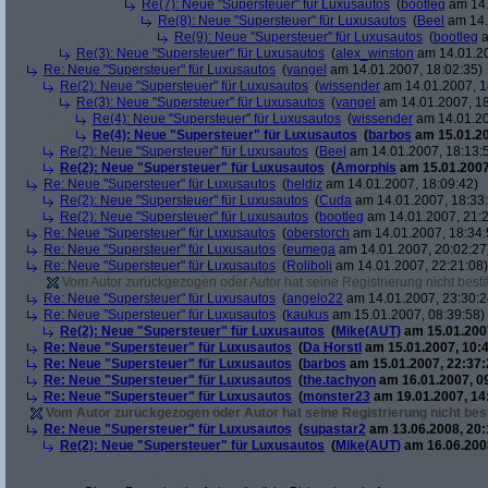
Re(7): Neue "Supersteuer" für Luxusautos
(
bootleg
am 14.
Re(8): Neue "Supersteuer" für Luxusautos
(
Beel
am 14.
Re(9): Neue "Supersteuer" für Luxusautos
(
bootleg
a
Re(3): Neue "Supersteuer" für Luxusautos
(
alex_winston
am 14.01.20
Re: Neue "Supersteuer" für Luxusautos
(
yangel
am 14.01.2007, 18:02:35)
Re(2): Neue "Supersteuer" für Luxusautos
(
wissender
am 14.01.2007, 1
Re(3): Neue "Supersteuer" für Luxusautos
(
yangel
am 14.01.2007, 18
Re(4): Neue "Supersteuer" für Luxusautos
(
wissender
am 14.01.20
Re(4): Neue "Supersteuer" für Luxusautos
(
barbos
am 15.01.20
Re(2): Neue "Supersteuer" für Luxusautos
(
Beel
am 14.01.2007, 18:13:
Re(2): Neue "Supersteuer" für Luxusautos
(
Amorphis
am 15.01.2007
Re: Neue "Supersteuer" für Luxusautos
(
heldiz
am 14.01.2007, 18:09:42)
Re(2): Neue "Supersteuer" für Luxusautos
(
Cuda
am 14.01.2007, 18:33
Re(2): Neue "Supersteuer" für Luxusautos
(
bootleg
am 14.01.2007, 21:2
Re: Neue "Supersteuer" für Luxusautos
(
oberstorch
am 14.01.2007, 18:34:
Re: Neue "Supersteuer" für Luxusautos
(
eumega
am 14.01.2007, 20:02:27
Re: Neue "Supersteuer" für Luxusautos
(
Roliboli
am 14.01.2007, 22:21:08)
Vom Autor zurückgezogen oder Autor hat seine Registrierung nicht bestä
Re: Neue "Supersteuer" für Luxusautos
(
angelo22
am 14.01.2007, 23:30:2
Re: Neue "Supersteuer" für Luxusautos
(
kaukus
am 15.01.2007, 08:39:58)
Re(2): Neue "Supersteuer" für Luxusautos
(
Mike(AUT)
am 15.01.2007
Re: Neue "Supersteuer" für Luxusautos
(
Da Horstl
am 15.01.2007, 10:4
Re: Neue "Supersteuer" für Luxusautos
(
barbos
am 15.01.2007, 22:37:
Re: Neue "Supersteuer" für Luxusautos
(
the.tachyon
am 16.01.2007, 0
Re: Neue "Supersteuer" für Luxusautos
(
monster23
am 19.01.2007, 14
Vom Autor zurückgezogen oder Autor hat seine Registrierung nicht best
Re: Neue "Supersteuer" für Luxusautos
(
supastar2
am 13.06.2008, 20:
Re(2): Neue "Supersteuer" für Luxusautos
(
Mike(AUT)
am 16.06.2008