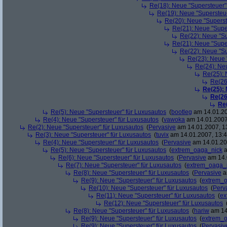
Re(18): Neue "Supersteuer"
Re(19): Neue "Supersteue
Re(20): Neue "Superst
Re(21): Neue "Supe
Re(22): Neue "Su
Re(21): Neue "Supe
Re(22): Neue "Su
Re(23): Neue 
Re(24): Ne
Re(25): 
Re(26
Re(25):
Re(26
Re
Re(5): Neue "Supersteuer" für Luxusautos
(
bootleg
am 14.01.20
Re(4): Neue "Supersteuer" für Luxusautos
(
vawoka
am 14.01.2007
Re(2): Neue "Supersteuer" für Luxusautos
(
Pervasive
am 14.01.2007, 1
Re(3): Neue "Supersteuer" für Luxusautos
(
tuvix
am 14.01.2007, 13:4
Re(4): Neue "Supersteuer" für Luxusautos
(
Pervasive
am 14.01.20
Re(5): Neue "Supersteuer" für Luxusautos
(
extrem_oaga_nick
a
Re(6): Neue "Supersteuer" für Luxusautos
(
Pervasive
am 14.
Re(7): Neue "Supersteuer" für Luxusautos
(
extrem_oaga_
Re(8): Neue "Supersteuer" für Luxusautos
(
Pervasive
a
Re(9): Neue "Supersteuer" für Luxusautos
(
extrem_
Re(10): Neue "Supersteuer" für Luxusautos
(
Perv
Re(11): Neue "Supersteuer" für Luxusautos
(
ex
Re(12): Neue "Supersteuer" für Luxusautos
Re(8): Neue "Supersteuer" für Luxusautos
(
hariw
am 14
Re(9): Neue "Supersteuer" für Luxusautos
(
extrem_
Re(9): Neue "Supersteuer" für Luxusautos
(
Pervasiv