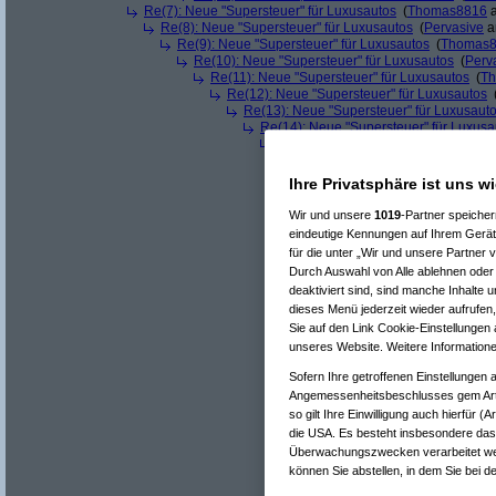
Re(7): Neue "Supersteuer" für Luxusautos
(
Thomas8816
a
Re(8): Neue "Supersteuer" für Luxusautos
(
Pervasive
a
Re(9): Neue "Supersteuer" für Luxusautos
(
Thomas
Re(10): Neue "Supersteuer" für Luxusautos
(
Perv
Re(11): Neue "Supersteuer" für Luxusautos
(
T
Re(12): Neue "Supersteuer" für Luxusautos
Re(13): Neue "Supersteuer" für Luxusaut
Re(14): Neue "Supersteuer" für Luxusa
Re(15): Neue "Supersteuer" für Lux
Re(16): Neue "Supersteuer" für 
Re(17): Neue "Supersteuer" fü
Ihre Privatsphäre ist uns w
Re(18): Neue "Supersteuer"
Re(19): Neue "Supersteue
Wir und unsere
1019
-Partner speiche
Re(20): Neue "Superst
eindeutige Kennungen auf Ihrem Gerät
Re(21): Neue "Supe
für die unter „Wir und unsere Partner 
Re(22): Neue "Su
Durch Auswahl von Alle ablehnen oder 
Re(22): Neue "Su
deaktiviert sind, sind manche Inhalte 
Re(23): Neue 
Re(24): Ne
dieses Menü jederzeit wieder aufrufen,
Re(25): 
Sie auf den Link Cookie-Einstellungen 
Re(26
unseres Website. Weitere Informatione
Re(
Re(
Sofern Ihre getroffenen Einstellungen 
Angemessenheitsbeschlusses gem Art
so gilt Ihre Einwilligung auch hierfür 
die USA. Es besteht insbesondere das 
Überwachungszwecken verarbeitet wer
können Sie abstellen, in dem Sie bei de