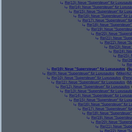
Re(13): Neue "Supersteuer" für Luxusaut
Re(14): Neue "Supersteuer" für Luxusa
Re(15): Neue "Supersteuer" für Lux
Re(16): Neue "Supersteuer" für 
Re(17): Neue "Supersteuer" fü
Re(18): Neue "Supersteuer"
Re(19): Neue "Supersteue
Re(20): Neue "Superst
Re(21): Neue "Supe
Re(22): Neue "Su
Re(23): Neue 
Re(24): Ne
Re(25): 
Re(26
Re(
Re(10): Neue "Supersteuer" für Luxusautos
(
Su
Re(9): Neue "Supersteuer" für Luxusautos
(
Mike(AU
Re(10): Neue "Supersteuer" für Luxusautos
(
Perv
Re(11): Neue "Supersteuer" für Luxusautos
(
Mi
Re(12): Neue "Supersteuer" für Luxusautos
Re(13): Neue "Supersteuer" für Luxusaut
Re(14): Neue "Supersteuer" für Luxusa
Re(15): Neue "Supersteuer" für Lux
Re(16): Neue "Supersteuer" für 
Re(17): Neue "Supersteuer" fü
Re(18): Neue "Supersteuer"
Re(19): Neue "Supersteue
Re(20): Neue "Superst
Re(21): Neue "Supe
Re(22): Neue "Su