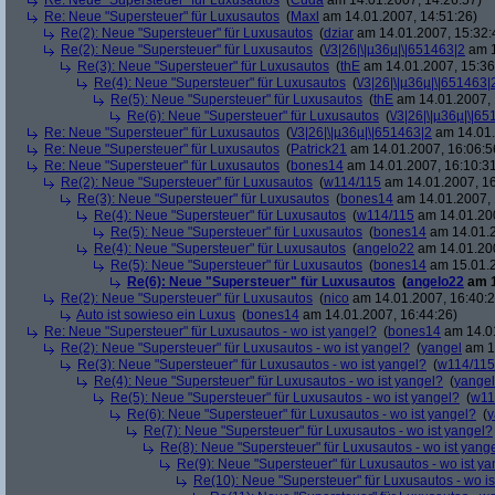
Re: Neue "Supersteuer" für Luxusautos
(
Cuda
am 14.01.2007, 14:26:57)
Re: Neue "Supersteuer" für Luxusautos
(
Maxl
am 14.01.2007, 14:51:26)
Re(2): Neue "Supersteuer" für Luxusautos
(
dziar
am 14.01.2007, 15:32:
Re(2): Neue "Supersteuer" für Luxusautos
(
\/3|26|\|µ36µ|\|651463|2
am 1
Re(3): Neue "Supersteuer" für Luxusautos
(
thE
am 14.01.2007, 15:36
Re(4): Neue "Supersteuer" für Luxusautos
(
\/3|26|\|µ36µ|\|651463|
Re(5): Neue "Supersteuer" für Luxusautos
(
thE
am 14.01.2007, 
Re(6): Neue "Supersteuer" für Luxusautos
(
\/3|26|\|µ36µ|\|6
Re: Neue "Supersteuer" für Luxusautos
(
\/3|26|\|µ36µ|\|651463|2
am 14.01.
Re: Neue "Supersteuer" für Luxusautos
(
Patrick21
am 14.01.2007, 16:06:5
Re: Neue "Supersteuer" für Luxusautos
(
bones14
am 14.01.2007, 16:10:3
Re(2): Neue "Supersteuer" für Luxusautos
(
w114/115
am 14.01.2007, 16
Re(3): Neue "Supersteuer" für Luxusautos
(
bones14
am 14.01.2007, 
Re(4): Neue "Supersteuer" für Luxusautos
(
w114/115
am 14.01.200
Re(5): Neue "Supersteuer" für Luxusautos
(
bones14
am 14.01.2
Re(4): Neue "Supersteuer" für Luxusautos
(
angelo22
am 14.01.200
Re(5): Neue "Supersteuer" für Luxusautos
(
bones14
am 15.01.2
Re(6): Neue "Supersteuer" für Luxusautos
(
angelo22
am 1
Re(2): Neue "Supersteuer" für Luxusautos
(
nico
am 14.01.2007, 16:40:2
Auto ist sowieso ein Luxus
(
bones14
am 14.01.2007, 16:44:26)
Re: Neue "Supersteuer" für Luxusautos - wo ist yangel?
(
bones14
am 14.01
Re(2): Neue "Supersteuer" für Luxusautos - wo ist yangel?
(
yangel
am 14
Re(3): Neue "Supersteuer" für Luxusautos - wo ist yangel?
(
w114/115
Re(4): Neue "Supersteuer" für Luxusautos - wo ist yangel?
(
yangel
Re(5): Neue "Supersteuer" für Luxusautos - wo ist yangel?
(
w11
Re(6): Neue "Supersteuer" für Luxusautos - wo ist yangel?
(
y
Re(7): Neue "Supersteuer" für Luxusautos - wo ist yangel?
Re(8): Neue "Supersteuer" für Luxusautos - wo ist yang
Re(9): Neue "Supersteuer" für Luxusautos - wo ist y
Re(10): Neue "Supersteuer" für Luxusautos - wo is