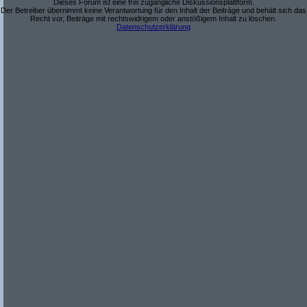
Dieses Forum ist eine frei zugängliche Diskussionsplattform.
Der Betreiber übernimmt keine Verantwortung für den Inhalt der Beiträge und behält sich das
Recht vor, Beiträge mit rechtswidrigem oder anstößigem Inhalt zu löschen.
Datenschutzerklärung