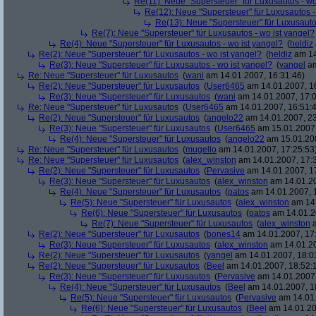
Re(11): Neue "Supersteuer" für Luxusautos - wo
Re(12): Neue "Supersteuer" für Luxusautos -
Re(13): Neue "Supersteuer" für Luxusauto
Re(7): Neue "Supersteuer" für Luxusautos - wo ist yangel?
Re(4): Neue "Supersteuer" für Luxusautos - wo ist yangel?
(
heldiz
Re(2): Neue "Supersteuer" für Luxusautos - wo ist yangel?
(
heldiz
am 14
Re(3): Neue "Supersteuer" für Luxusautos - wo ist yangel?
(
yangel
am
Re: Neue "Supersteuer" für Luxusautos
(
wani
am 14.01.2007, 16:31:46)
Re(2): Neue "Supersteuer" für Luxusautos
(
User6465
am 14.01.2007, 1
Re(3): Neue "Supersteuer" für Luxusautos
(
wani
am 14.01.2007, 17:0
Re: Neue "Supersteuer" für Luxusautos
(
User6465
am 14.01.2007, 16:51:
Re(2): Neue "Supersteuer" für Luxusautos
(
angelo22
am 14.01.2007, 23
Re(3): Neue "Supersteuer" für Luxusautos
(
User6465
am 15.01.2007,
Re(4): Neue "Supersteuer" für Luxusautos
(
angelo22
am 15.01.200
Re: Neue "Supersteuer" für Luxusautos
(
mugello
am 14.01.2007, 17:25:53
Re: Neue "Supersteuer" für Luxusautos
(
alex_winston
am 14.01.2007, 17:
Re(2): Neue "Supersteuer" für Luxusautos
(
Pervasive
am 14.01.2007, 1
Re(3): Neue "Supersteuer" für Luxusautos
(
alex_winston
am 14.01.20
Re(4): Neue "Supersteuer" für Luxusautos
(
patos
am 14.01.2007, 
Re(5): Neue "Supersteuer" für Luxusautos
(
alex_winston
am 14.
Re(6): Neue "Supersteuer" für Luxusautos
(
patos
am 14.01.2
Re(7): Neue "Supersteuer" für Luxusautos
(
alex_winston
a
Re(2): Neue "Supersteuer" für Luxusautos
(
bones14
am 14.01.2007, 17
Re(3): Neue "Supersteuer" für Luxusautos
(
alex_winston
am 14.01.20
Re(2): Neue "Supersteuer" für Luxusautos
(
yangel
am 14.01.2007, 18:0
Re(2): Neue "Supersteuer" für Luxusautos
(
Beel
am 14.01.2007, 18:52:
Re(3): Neue "Supersteuer" für Luxusautos
(
Pervasive
am 14.01.2007,
Re(4): Neue "Supersteuer" für Luxusautos
(
Beel
am 14.01.2007, 1
Re(5): Neue "Supersteuer" für Luxusautos
(
Pervasive
am 14.01.
Re(6): Neue "Supersteuer" für Luxusautos
(
Beel
am 14.01.20