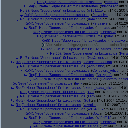
Re(7): Neue "Supersteuer" für Luxusautos
(
SinnFrei
am 14
Re(5): Neue "Supersteuer" für Luxusautos
(
ddrobesch
am 13
Re(3): Neue "Supersteuer" für Luxusautos
(
w114/115
am 14.01.2007,
Re(4): Neue "Supersteuer" für Luxusautos
(
Pervasive
am 14.01.20
Re(3): Neue "Supersteuer" für Luxusautos
(
doncapo
am 14.01.2007, 
Re(4): Neue "Supersteuer" für Luxusautos
(
Pervasive
am 14.01.20
Re(5): Neue "Supersteuer" für Luxusautos
(
doncapo
am 14.01.2
Re(6): Neue "Supersteuer" für Luxusautos
(
Pervasive
am 14.
Re(7): Neue "Supersteuer" für Luxusautos
(
patos
am 14.01
Re(8): Neue "Supersteuer" für Luxusautos
(
Pervasive
a
Vom Autor zurückgezogen oder Autor hat seine Regist
Re(9): Neue "Supersteuer" für Luxusautos
(
patos
am 
Re(10): Neue "Supersteuer" für Luxusautos
(
Perv
Re(3): Neue "Supersteuer" für Luxusautos
(
Ἀσκληπιός
am 14.01.2007
Re(2): Neue "Supersteuer" für Luxusautos
(
Collectors_edition
am 14.01.
Re(3): Neue "Supersteuer" für Luxusautos
(
Ἀσκληπιός
am 14.01.2007
Re(4): Neue "Supersteuer" für Luxusautos
(
Collectors_edition
am 1
Re(5): Neue "Supersteuer" für Luxusautos
(
Ἀσκληπιός
am 14.01
Re(6): Neue "Supersteuer" für Luxusautos
(
Collectors_editio
Re: Neue "Supersteuer" für Luxusautos
(
tuvix
am 14.01.2007, 13:15:14)
Re(2): Neue "Supersteuer" für Luxusautos
(
extrem_oaga_nick
am 14.01.
Re(3): Neue "Supersteuer" für Luxusautos
(
Gott
am 14.01.2007, 13:2
Re(3): Neue "Supersteuer" für Luxusautos
(
tuvix
am 14.01.2007, 13:4
Re(2): Neue "Supersteuer" für Luxusautos
(
Gott
am 14.01.2007, 13:25:5
Re(2): Neue "Supersteuer" für Luxusautos
(
vawoka
am 14.01.2007, 13:
Re(3): Neue "Supersteuer" für Luxusautos
(
w114/115
am 14.01.2007,
Re(4): Neue "Supersteuer" für Luxusautos
(
Gott
am 14.01.2007, 13
Re(5): Neue "Supersteuer" für Luxusautos
(
w114/115
am 14.01.
Re(6): Neue "Supersteuer" für Luxusautos
(
Pervasive
am 14.
Re(6): Neue "Supersteuer" für Luxusautos
(
Gott
am 14.01.200