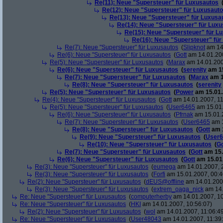
Re(11): Neue "Supersteuer" für Luxusautos
Re(12): Neue "Supersteuer" für Luxusaut
Re(13): Neue "Supersteuer" für Luxusa
Re(14): Neue "Supersteuer" für Lux
Re(15): Neue "Supersteuer" für L
Re(16): Neue "Supersteuer" für
Re(7): Neue "Supersteuer" für Luxusautos
(
Slipknot
am 14.
Re(6): Neue "Supersteuer" für Luxusautos
(
Gott
am 14.01.200
Re(5): Neue "Supersteuer" für Luxusautos
(
Marax
am 14.01.200
Re(6): Neue "Supersteuer" für Luxusautos
(
serenity
am 15
Re(7): Neue "Supersteuer" für Luxusautos
(
Marax
am 1
Re(8): Neue "Supersteuer" für Luxusautos
(
serenity
Re(5): Neue "Supersteuer" für Luxusautos
(
Power
am 15.01.
Re(4): Neue "Supersteuer" für Luxusautos
(
Gott
am 14.01.2007, 11
Re(5): Neue "Supersteuer" für Luxusautos
(
User6465
am 15.01.
Re(6): Neue "Supersteuer" für Luxusautos
(
Pfrnak
am 15.01.2
Re(7): Neue "Supersteuer" für Luxusautos
(
User6465
am 1
Re(8): Neue "Supersteuer" für Luxusautos
(
Gott
am 1
Re(9): Neue "Supersteuer" für Luxusautos
(
User6
Re(10): Neue "Supersteuer" für Luxusautos
(
Go
Re(7): Neue "Supersteuer" für Luxusautos
(
Gott
am 15.
Re(6): Neue "Supersteuer" für Luxusautos
(
Gott
am 15.01.
Re(3): Neue "Supersteuer" für Luxusautos
(
eumega
am 14.01.2007, 
Re(3): Neue "Supersteuer" für Luxusautos
(
Forfi
am 15.01.2007, 00:4
Re(2): Neue "Supersteuer" für Luxusautos
(
dEUS@offline
am 14.01.2007
Re(3): Neue "Supersteuer" für Luxusautos
(
extrem_oaga_nick
am 14.
Re: Neue "Supersteuer" für Luxusautos
(
computerherby
am 14.01.2007, 10
Re: Neue "Supersteuer" für Luxusautos
(
HKI
am 14.01.2007, 10:56:07)
Re(2): Neue "Supersteuer" für Luxusautos
(
wol
am 14.01.2007, 11:06:4
Re: Neue "Supersteuer" für Luxusautos
(
User48043
am 14.01.2007, 11:39