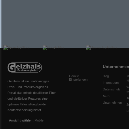
Unternehme
Cookie-
Blog
I
Einstellungen
f
Geizhals ist ein unabhängiges
Impressum
Preis- und Produktvergleichs-
W
Datenschutz
s
Portal, das mittels detaillierter Filter
AGB
T
und vielfältiger Features eine
Unternehmen
optimale Hilfestellung bei der
J
Kaufentscheidung bietet.
P
Ansicht wählen:
Mobile