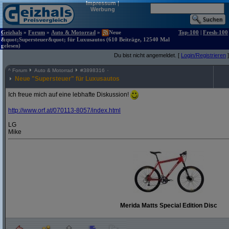
Impressum
|
Werbung
Geizhals
»
Forum
»
Auto & Motorrad
»
Neue
Top-100
|
Fresh-100
&quot;Supersteuer&quot; für Luxusautos (610 Beiträge, 12540 Mal
gelesen)
Du bist nicht angemeldet. [
Login/Registrieren
]
^
Forum
Auto & Motorrad
#
3898316
Neue "Supersteuer" für Luxusautos
Ich freue mich auf eine lebhafte Diskussion!
http:/
/
www.orf.at/
070113-8057/
index.html
LG
Mike
Merida Matts Special Edition Disc