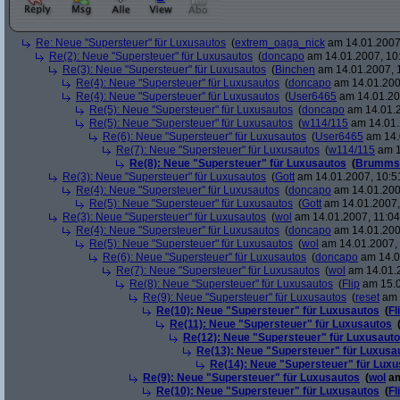
Re: Neue "Supersteuer" für Luxusautos
(
extrem_oaga_nick
am 14.01.2007,
Re(2): Neue "Supersteuer" für Luxusautos
(
doncapo
am 14.01.2007, 10
Re(3): Neue "Supersteuer" für Luxusautos
(
Binchen
am 14.01.2007, 
Re(4): Neue "Supersteuer" für Luxusautos
(
doncapo
am 14.01.200
Re(4): Neue "Supersteuer" für Luxusautos
(
User6465
am 14.01.20
Re(5): Neue "Supersteuer" für Luxusautos
(
doncapo
am 14.01.2
Re(5): Neue "Supersteuer" für Luxusautos
(
w114/115
am 14.01.
Re(6): Neue "Supersteuer" für Luxusautos
(
User6465
am 14.
Re(7): Neue "Supersteuer" für Luxusautos
(
w114/115
am 1
Re(8): Neue "Supersteuer" für Luxusautos
(
Brumms
Re(3): Neue "Supersteuer" für Luxusautos
(
Gott
am 14.01.2007, 10:5
Re(4): Neue "Supersteuer" für Luxusautos
(
doncapo
am 14.01.200
Re(5): Neue "Supersteuer" für Luxusautos
(
Gott
am 14.01.2007,
Re(3): Neue "Supersteuer" für Luxusautos
(
wol
am 14.01.2007, 11:04
Re(4): Neue "Supersteuer" für Luxusautos
(
doncapo
am 14.01.2007
Re(5): Neue "Supersteuer" für Luxusautos
(
wol
am 14.01.2007, 
Re(6): Neue "Supersteuer" für Luxusautos
(
doncapo
am 14.0
Re(7): Neue "Supersteuer" für Luxusautos
(
wol
am 14.01.2
Re(8): Neue "Supersteuer" für Luxusautos
(
Flip
am 15.0
Re(9): Neue "Supersteuer" für Luxusautos
(
reset
am 
Re(10): Neue "Supersteuer" für Luxusautos
(
Fl
Re(11): Neue "Supersteuer" für Luxusautos
Re(12): Neue "Supersteuer" für Luxusaut
Re(13): Neue "Supersteuer" für Luxusa
Re(14): Neue "Supersteuer" für Lux
Re(9): Neue "Supersteuer" für Luxusautos
(
wol
am
Re(10): Neue "Supersteuer" für Luxusautos
(
Fl