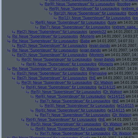
Re(8): Neue "Supersteuer" für Luxusautos
(
bootleg
am 1
Re(9): Neue "Supersteuer" für Luxusautos
(
extrem_
Re(10): Neue "Supersteuer" für Luxusautos
(
boot
Re(11): Neue "Supersteuer" für Luxusautos
(
ex
Re(6): Neue "Supersteuer" für Luxusautos
(
tuvix
am 14.01.20
Re(7): Neue "Supersteuer" für Luxusautos
(
extrem_oaga_
Re(2): Neue "Supersteuer" für Luxusautos
(
angelo22
am 14.01.2007, 23
Re: Neue "Supersteuer" für Luxusautos
(
Morieris
am 14.01.2007, 14:03:37
Re: Neue "Supersteuer" für Luxusautos
(
Babe
am 14.01.2007, 14:07:31)
Re(2): Neue "Supersteuer" für Luxusautos
(
evan dando
am 14.01.2007, 
Re: Neue "Supersteuer" für Luxusautos
(
evan dando
am 14.01.2007, 14:09
Re(2): Neue "Supersteuer" für Luxusautos
(
Morieris
am 14.01.2007, 14:
Re(3): Neue "Supersteuer" für Luxusautos
(
evan dando
am 14.01.200
Re(4): Neue "Supersteuer" für Luxusautos
(
Morieris
am 14.01.2007
Re: Neue "Supersteuer" für Luxusautos
(
Dr. Watson
am 14.01.2007, 14:19:
Re(2): Neue "Supersteuer" für Luxusautos
(
Pervasive
am 14.01.2007, 1
Re(2): Neue "Supersteuer" für Luxusautos
(
thE
am 14.01.2007, 14:51:3
Re(3): Neue "Supersteuer" für Luxusautos
(
Dr. Watson
am 14.01.2007
Re(4): Neue "Supersteuer" für Luxusautos
(
w114/115
am 14.01.200
Re(5): Neue "Supersteuer" für Luxusautos
(
Dr. Watson
am 14.01
Re(6): Neue "Supersteuer" für Luxusautos
(
w114/115
am 14.0
Re(7): Neue "Supersteuer" für Luxusautos
(
thE
am 14.01.2
Re(8): Neue "Supersteuer" für Luxusautos
(
w114/115
am
Re(6): Neue "Supersteuer" für Luxusautos
(
w114/115
am 14.0
Re(7): Neue "Supersteuer" für Luxusautos
(
Dr. Watson
am 
Re(4): Neue "Supersteuer" für Luxusautos
(
thE
am 14.01.2007, 15
Re(5): Neue "Supersteuer" für Luxusautos
(
Dr. Watson
am 14.01
Re(6): Neue "Supersteuer" für Luxusautos
(
thE
am 14.01.200
Re(7): Neue "Supersteuer" für Luxusautos
(
Dr. Watson
am 