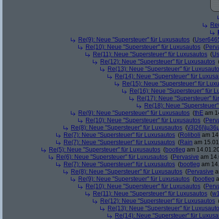
Re(
Re(9): Neue "Supersteuer" für Luxusautos
(
User646
Re(10): Neue "Supersteuer" für Luxusautos
(
Perv
Re(11): Neue "Supersteuer" für Luxusautos
(
Us
Re(12): Neue "Supersteuer" für Luxusautos
Re(13): Neue "Supersteuer" für Luxusaut
Re(14): Neue "Supersteuer" für Luxusa
Re(15): Neue "Supersteuer" für Lux
Re(16): Neue "Supersteuer" für 
Re(17): Neue "Supersteuer" fü
Re(18): Neue "Supersteuer"
Re(9): Neue "Supersteuer" für Luxusautos
(
thE
am 14
Re(10): Neue "Supersteuer" für Luxusautos
(
Perv
Re(8): Neue "Supersteuer" für Luxusautos
(
\/3|26|\|µ36
Re(7): Neue "Supersteuer" für Luxusautos
(
Roliboli
am 14.
Re(7): Neue "Supersteuer" für Luxusautos
(
Rain
am 15.01.
Re(5): Neue "Supersteuer" für Luxusautos
(
bootleg
am 14.01.20
Re(6): Neue "Supersteuer" für Luxusautos
(
Pervasive
am 14.
Re(7): Neue "Supersteuer" für Luxusautos
(
bootleg
am 14.
Re(8): Neue "Supersteuer" für Luxusautos
(
Pervasive
a
Re(9): Neue "Supersteuer" für Luxusautos
(
bootleg
a
Re(10): Neue "Supersteuer" für Luxusautos
(
Perv
Re(11): Neue "Supersteuer" für Luxusautos
(
w1
Re(12): Neue "Supersteuer" für Luxusautos
Re(13): Neue "Supersteuer" für Luxusaut
Re(14): Neue "Supersteuer" für Luxusa