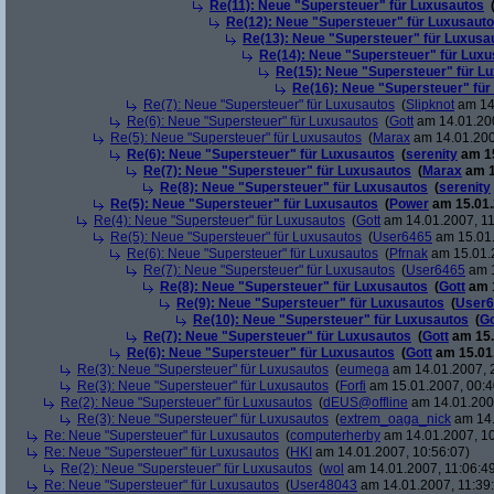
Re(11): Neue "Supersteuer" für Luxusautos
Re(12): Neue "Supersteuer" für Luxusaut
Re(13): Neue "Supersteuer" für Luxusa
Re(14): Neue "Supersteuer" für Lux
Re(15): Neue "Supersteuer" für L
Re(16): Neue "Supersteuer" für
Re(7): Neue "Supersteuer" für Luxusautos
(
Slipknot
am 14.
Re(6): Neue "Supersteuer" für Luxusautos
(
Gott
am 14.01.200
Re(5): Neue "Supersteuer" für Luxusautos
(
Marax
am 14.01.200
Re(6): Neue "Supersteuer" für Luxusautos
(
serenity
am 15
Re(7): Neue "Supersteuer" für Luxusautos
(
Marax
am 1
Re(8): Neue "Supersteuer" für Luxusautos
(
serenity
Re(5): Neue "Supersteuer" für Luxusautos
(
Power
am 15.01.
Re(4): Neue "Supersteuer" für Luxusautos
(
Gott
am 14.01.2007, 11
Re(5): Neue "Supersteuer" für Luxusautos
(
User6465
am 15.01.
Re(6): Neue "Supersteuer" für Luxusautos
(
Pfrnak
am 15.01.2
Re(7): Neue "Supersteuer" für Luxusautos
(
User6465
am 1
Re(8): Neue "Supersteuer" für Luxusautos
(
Gott
am 1
Re(9): Neue "Supersteuer" für Luxusautos
(
User6
Re(10): Neue "Supersteuer" für Luxusautos
(
Go
Re(7): Neue "Supersteuer" für Luxusautos
(
Gott
am 15.
Re(6): Neue "Supersteuer" für Luxusautos
(
Gott
am 15.01.
Re(3): Neue "Supersteuer" für Luxusautos
(
eumega
am 14.01.2007, 
Re(3): Neue "Supersteuer" für Luxusautos
(
Forfi
am 15.01.2007, 00:4
Re(2): Neue "Supersteuer" für Luxusautos
(
dEUS@offline
am 14.01.2007
Re(3): Neue "Supersteuer" für Luxusautos
(
extrem_oaga_nick
am 14.
Re: Neue "Supersteuer" für Luxusautos
(
computerherby
am 14.01.2007, 10
Re: Neue "Supersteuer" für Luxusautos
(
HKI
am 14.01.2007, 10:56:07)
Re(2): Neue "Supersteuer" für Luxusautos
(
wol
am 14.01.2007, 11:06:4
Re: Neue "Supersteuer" für Luxusautos
(
User48043
am 14.01.2007, 11:39