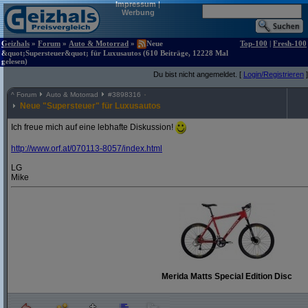
Impressum
|
Werbung
Geizhals
»
Forum
»
Auto & Motorrad
»
Neue
Top-100
|
Fresh-100
&quot;Supersteuer&quot; für Luxusautos (610 Beiträge, 12228 Mal
gelesen)
Du bist nicht angemeldet. [
Login/Registrieren
]
^
Forum
Auto & Motorrad
#
3898316
Neue "Supersteuer" für Luxusautos
Ich freue mich auf eine lebhafte Diskussion!
http:/
/
www.orf.at/
070113-8057/
index.html
LG
Mike
Merida Matts Special Edition Disc