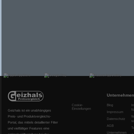
Unternehme
Cookie-
Blog
I
Einstellungen
f
Geizhals ist ein unabhängiges
Impressum
Preis- und Produktvergleichs-
W
Datenschutz
s
Portal, das mittels detaillierter Filter
AGB
T
und vielfältiger Features eine
Unternehmen