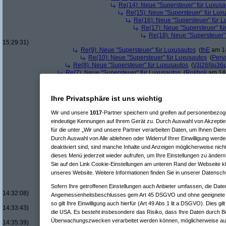
Re(14): Neue "Supersteuer" für Luxusa
Re(15): Neue "Supersteuer" für Lux
Re(16): Neue "Supersteuer" für 
Re(17): Neue "Supersteuer" fü
Re(18): Neue "Supersteuer"
15:29:31)
Re(9): Neue "Supersteuer" für Luxusautos
(
thE
am 14
Re(10): Neue "Supersteuer" für Luxusautos
(
Perv
Re(8): Neue "Supersteuer" für Luxusautos
(
\/3|26|\|µ36
Re(7): Neue "Supersteuer" für Luxusautos
(
Roliboli
am 14.
Re(7): Neue "Supersteuer" für Luxusautos
(
Rain
am 15.01.
Re(5): Neue "Supersteuer" für Luxusautos
(
bootleg
am 14.01.20
Re(6): Neue "Supersteuer" für Luxusautos
(
Pervasive
am 14.
Ihre Privatsphäre ist uns wichtig
Re(7): Neue "Supersteuer" für Luxusautos
(
bootleg
am 14.
Re(8): Neue "Supersteuer" für Luxusautos
(
Pervasive
a
Wir und unsere
1017
-Partner speichern und greifen auf personenbezo
Re(9): Neue "Supersteuer" für Luxusautos
(
bootleg
a
eindeutige Kennungen auf Ihrem Gerät zu. Durch Auswahl von Akzeptier
Re(10): Neue "Supersteuer" für Luxusautos
(
Perv
für die unter „Wir und unsere Partner verarbeiten Daten, um Ihnen Dien
Re(11): Neue "Supersteuer" für Luxusautos
(
w1
Durch Auswahl von Alle ablehnen oder Widerruf Ihrer Einwilligung werde
Re(12): Neue "Supersteuer" für Luxusautos
deaktiviert sind, sind manche Inhalte und Anzeigen möglicherweise nicht
Re(13): Neue "Supersteuer" für Luxusaut
Re(14): Neue "Supersteuer" für Luxusa
dieses Menü jederzeit wieder aufrufen, um Ihre Einstellungen zu ändern 
Re(15): Neue "Supersteuer" für Lux
Sie auf den Link Cookie-Einstellungen am unteren Rand der Webseite kli
Re(16): Neue "Supersteuer" für 
unseres Website. Weitere Informationen finden Sie in unserer Datensch
Re(17): Neue "Supersteuer" fü
Re(18): Neue "Supersteuer"
Sofern Ihre getroffenen Einstellungen auch Anbieter umfassen, die Daten
14:32:08)
Angemessenheitsbeschlusses gem Art 45 DSGVO und ohne geeignete G
Re(19): Neue "Supersteue
so gilt Ihre Einwilligung auch hierfür (Art 49 Abs 1 lit a DSGVO). Dies gi
14:33:43)
die USA. Es besteht insbesondere das Risiko, dass Ihre Daten durch B
Re(20): Neue "Superst
Überwachungszwecken verarbeitet werden können, möglicherweise auc
14:35:39)