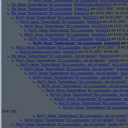
Re(6): Neue "Supersteuer" für Luxusautos
(
\/3|26|\|µ36µ|\|6
Re: Neue "Supersteuer" für Luxusautos
(
\/3|26|\|µ36µ|\|651463|2
am 14.01.
Re: Neue "Supersteuer" für Luxusautos
(
Patrick21
am 14.01.2007, 16:06:5
Re: Neue "Supersteuer" für Luxusautos
(
bones14
am 14.01.2007, 16:10:3
Re(2): Neue "Supersteuer" für Luxusautos
(
w114/115
am 14.01.2007, 16
Re(3): Neue "Supersteuer" für Luxusautos
(
bones14
am 14.01.2007, 
Re(4): Neue "Supersteuer" für Luxusautos
(
w114/115
am 14.01.200
Re(5): Neue "Supersteuer" für Luxusautos
(
bones14
am 14.01.2
Re(4): Neue "Supersteuer" für Luxusautos
(
angelo22
am 14.01.200
Re(5): Neue "Supersteuer" für Luxusautos
(
bones14
am 15.01.2
Re(6): Neue "Supersteuer" für Luxusautos
(
angelo22
am 1
Re(2): Neue "Supersteuer" für Luxusautos
(
nico
am 14.01.2007, 16:40:2
Auto ist sowieso ein Luxus
(
bones14
am 14.01.2007, 16:44:26)
Re: Neue "Supersteuer" für Luxusautos - wo ist yangel?
(
bones14
am 14.01
Re(2): Neue "Supersteuer" für Luxusautos - wo ist yangel?
(
yangel
am 14
Re(3): Neue "Supersteuer" für Luxusautos - wo ist yangel?
(
w114/115
Re(4): Neue "Supersteuer" für Luxusautos - wo ist yangel?
(
yangel
Re(5): Neue "Supersteuer" für Luxusautos - wo ist yangel?
(
w11
Re(6): Neue "Supersteuer" für Luxusautos - wo ist yangel?
(
y
Re(7): Neue "Supersteuer" für Luxusautos - wo ist yangel?
Re(8): Neue "Supersteuer" für Luxusautos - wo ist yang
Re(9): Neue "Supersteuer" für Luxusautos - wo ist y
Re(10): Neue "Supersteuer" für Luxusautos - wo is
Re(11): Neue "Supersteuer" für Luxusautos - wo
Re(12): Neue "Supersteuer" für Luxusautos -
Re(13): Neue "Supersteuer" für Luxusauto
19:47:30)
Re(7): Neue "Supersteuer" für Luxusautos - wo ist yangel?
Re(4): Neue "Supersteuer" für Luxusautos - wo ist yangel?
(
heldiz
Re(2): Neue "Supersteuer" für Luxusautos - wo ist yangel?
(
heldiz
am 14