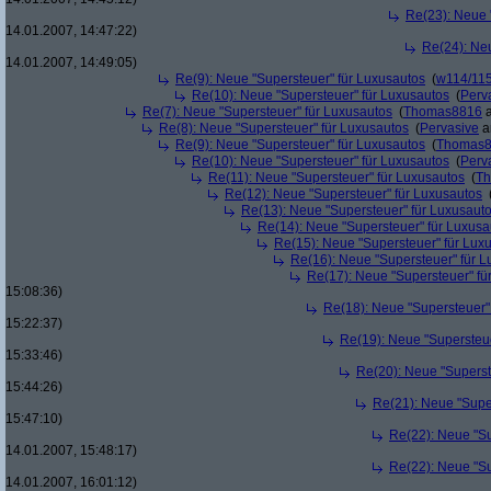
Re(23): Neue 
14.01.2007, 14:47:22)
Re(24): Ne
14.01.2007, 14:49:05)
Re(9): Neue "Supersteuer" für Luxusautos
(
w114/11
Re(10): Neue "Supersteuer" für Luxusautos
(
Perv
Re(7): Neue "Supersteuer" für Luxusautos
(
Thomas8816
a
Re(8): Neue "Supersteuer" für Luxusautos
(
Pervasive
a
Re(9): Neue "Supersteuer" für Luxusautos
(
Thomas
Re(10): Neue "Supersteuer" für Luxusautos
(
Perv
Re(11): Neue "Supersteuer" für Luxusautos
(
T
Re(12): Neue "Supersteuer" für Luxusautos
Re(13): Neue "Supersteuer" für Luxusaut
Re(14): Neue "Supersteuer" für Luxusa
Re(15): Neue "Supersteuer" für Lux
Re(16): Neue "Supersteuer" für 
Re(17): Neue "Supersteuer" fü
15:08:36)
Re(18): Neue "Supersteuer"
15:22:37)
Re(19): Neue "Supersteue
15:33:46)
Re(20): Neue "Superst
15:44:26)
Re(21): Neue "Supe
15:47:10)
Re(22): Neue "Su
14.01.2007, 15:48:17)
Re(22): Neue "Su
14.01.2007, 16:01:12)