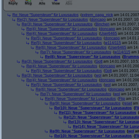
Re: Neue "Supersteuer" für Luxusautos
(
extrem_oaga_nick
am 14.01.2007,
Re(2): Neue "Supersteuer" für Luxusautos
(
doncapo
am 14.01.2007, 10
Re(3): Neue "Supersteuer" für Luxusautos
(
Binchen
am 14.01.2007, 
Re(4): Neue "Supersteuer" für Luxusautos
(
doncapo
am 14.01.200
Re(4): Neue "Supersteuer" für Luxusautos
(
User6465
am 14.01.20
Re(5): Neue "Supersteuer" für Luxusautos
(
doncapo
am 14.01.2
Re(5): Neue "Supersteuer" für Luxusautos
(
w114/115
am 14.01.
Re(6): Neue "Supersteuer" für Luxusautos
(
User6465
am 14.
Re(7): Neue "Supersteuer" für Luxusautos
(
w114/115
am 1
Re(8): Neue "Supersteuer" für Luxusautos
(
Brumms
Re(3): Neue "Supersteuer" für Luxusautos
(
Gott
am 14.01.2007, 10:5
Re(4): Neue "Supersteuer" für Luxusautos
(
doncapo
am 14.01.200
Re(5): Neue "Supersteuer" für Luxusautos
(
Gott
am 14.01.2007,
Re(3): Neue "Supersteuer" für Luxusautos
(
wol
am 14.01.2007, 11:04
Re(4): Neue "Supersteuer" für Luxusautos
(
doncapo
am 14.01.2007
Re(5): Neue "Supersteuer" für Luxusautos
(
wol
am 14.01.2007, 
Re(6): Neue "Supersteuer" für Luxusautos
(
doncapo
am 14.0
Re(7): Neue "Supersteuer" für Luxusautos
(
wol
am 14.01.2
Re(8): Neue "Supersteuer" für Luxusautos
(
Flip
am 15.0
Re(9): Neue "Supersteuer" für Luxusautos
(
reset
am 
Re(10): Neue "Supersteuer" für Luxusautos
(
Fl
Re(11): Neue "Supersteuer" für Luxusautos
Re(12): Neue "Supersteuer" für Luxusaut
Re(13): Neue "Supersteuer" für Luxusa
Re(14): Neue "Supersteuer" für Lux
Re(9): Neue "Supersteuer" für Luxusautos
(
wol
am
Re(10): Neue "Supersteuer" für Luxusautos
(
Fl