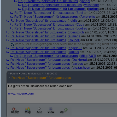
Re(3): Neue "Supersteuer" für Luxusautos
(
yangel
am 14.01.2007, 18
Re(4): Neue "Supersteuer" für Luxusautos
(
wissender
am 14.01.20
Re(4): Neue "Supersteuer" für Luxusautos
(
barbos
am 15.01.20
Re(2): Neue "Supersteuer" für Luxusautos
(
Beel
am 14.01.2007, 18:13:
Re(2): Neue "Supersteuer" für Luxusautos
(
Amorphis
am 15.01.2007
Re: Neue "Supersteuer" für Luxusautos
(
heldiz
am 14.01.2007, 18:09:42)
Re(2): Neue "Supersteuer" für Luxusautos
(
Cuda
am 14.01.2007, 18:33
Re(2): Neue "Supersteuer" für Luxusautos
(
bootleg
am 14.01.2007, 21:2
Re: Neue "Supersteuer" für Luxusautos
(
oberstorch
am 14.01.2007, 18:34:
Re: Neue "Supersteuer" für Luxusautos
(
eumega
am 14.01.2007, 20:02:27
Re: Neue "Supersteuer" für Luxusautos
(
Roliboli
am 14.01.2007, 22:21:08)
Vom Autor zurückgezogen oder Autor hat seine Registrierung nicht bestä
Re: Neue "Supersteuer" für Luxusautos
(
angelo22
am 14.01.2007, 23:30:2
Re: Neue "Supersteuer" für Luxusautos
(
kaukus
am 15.01.2007, 08:39:58)
Re(2): Neue "Supersteuer" für Luxusautos
(
Mike(AUT)
am 15.01.2007
Re: Neue "Supersteuer" für Luxusautos
(
Da Horstl
am 15.01.2007, 10:4
Re: Neue "Supersteuer" für Luxusautos
(
barbos
am 15.01.2007, 22:37:
Re: Neue "Supersteuer" für Luxusautos
(
the.tachyon
am 16.01.2007, 0
^
Forum
Auto & Motorrad
#
3909539
Re: Neue "Supersteuer" für Luxusautos
Da gibts nix zu Diskutiern die reden doch nur
www.it-scene.com