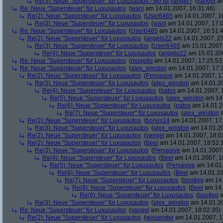
Re(3): Neue "Supersteuer" für Luxusautos - wo ist yangel?
(
yangel
am
Re: Neue "Supersteuer" für Luxusautos
(
wani
am 14.01.2007, 16:31:46)
Re(2): Neue "Supersteuer" für Luxusautos
(
User6465
am 14.01.2007, 1
Re(3): Neue "Supersteuer" für Luxusautos
(
wani
am 14.01.2007, 17:0
Re: Neue "Supersteuer" für Luxusautos
(
User6465
am 14.01.2007, 16:51:
Re(2): Neue "Supersteuer" für Luxusautos
(
angelo22
am 14.01.2007, 23
Re(3): Neue "Supersteuer" für Luxusautos
(
User6465
am 15.01.2007,
Re(4): Neue "Supersteuer" für Luxusautos
(
angelo22
am 15.01.200
Re: Neue "Supersteuer" für Luxusautos
(
mugello
am 14.01.2007, 17:25:53
Re: Neue "Supersteuer" für Luxusautos
(
alex_winston
am 14.01.2007, 17:
Re(2): Neue "Supersteuer" für Luxusautos
(
Pervasive
am 14.01.2007, 1
Re(3): Neue "Supersteuer" für Luxusautos
(
alex_winston
am 14.01.20
Re(4): Neue "Supersteuer" für Luxusautos
(
patos
am 14.01.2007, 
Re(5): Neue "Supersteuer" für Luxusautos
(
alex_winston
am 14.
Re(6): Neue "Supersteuer" für Luxusautos
(
patos
am 14.01.2
Re(7): Neue "Supersteuer" für Luxusautos
(
alex_winston
a
Re(2): Neue "Supersteuer" für Luxusautos
(
bones14
am 14.01.2007, 17
Re(3): Neue "Supersteuer" für Luxusautos
(
alex_winston
am 14.01.20
Re(2): Neue "Supersteuer" für Luxusautos
(
yangel
am 14.01.2007, 18:0
Re(2): Neue "Supersteuer" für Luxusautos
(
Beel
am 14.01.2007, 18:52:
Re(3): Neue "Supersteuer" für Luxusautos
(
Pervasive
am 14.01.2007,
Re(4): Neue "Supersteuer" für Luxusautos
(
Beel
am 14.01.2007, 1
Re(5): Neue "Supersteuer" für Luxusautos
(
Pervasive
am 14.01.
Re(6): Neue "Supersteuer" für Luxusautos
(
Beel
am 14.01.20
Re(7): Neue "Supersteuer" für Luxusautos
(
bootleg
am 14.
Re(8): Neue "Supersteuer" für Luxusautos
(
Beel
am 14.
Re(9): Neue "Supersteuer" für Luxusautos
(
bootleg
a
Re(3): Neue "Supersteuer" für Luxusautos
(
alex_winston
am 14.01.20
Re: Neue "Supersteuer" für Luxusautos
(
yangel
am 14.01.2007, 18:02:35)
Re(2): Neue "Supersteuer" für Luxusautos
(
wissender
am 14.01.2007, 1