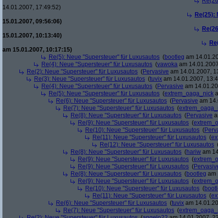
Re(26
14.01.2007, 17:49:52)
Re(25):
15.01.2007, 09:56:06)
Re(26
15.01.2007, 10:13:40)
Re
am 15.01.2007, 10:17:15)
Re(5): Neue "Supersteuer" für Luxusautos
(
bootleg
am 14.01.20
Re(4): Neue "Supersteuer" für Luxusautos
(
vawoka
am 14.01.2007
Re(2): Neue "Supersteuer" für Luxusautos
(
Pervasive
am 14.01.2007, 1
Re(3): Neue "Supersteuer" für Luxusautos
(
tuvix
am 14.01.2007, 13:4
Re(4): Neue "Supersteuer" für Luxusautos
(
Pervasive
am 14.01.20
Re(5): Neue "Supersteuer" für Luxusautos
(
extrem_oaga_nick
a
Re(6): Neue "Supersteuer" für Luxusautos
(
Pervasive
am 14.
Re(7): Neue "Supersteuer" für Luxusautos
(
extrem_oaga_
Re(8): Neue "Supersteuer" für Luxusautos
(
Pervasive
a
Re(9): Neue "Supersteuer" für Luxusautos
(
extrem_
Re(10): Neue "Supersteuer" für Luxusautos
(
Perv
Re(11): Neue "Supersteuer" für Luxusautos
(
ex
Re(12): Neue "Supersteuer" für Luxusautos
Re(8): Neue "Supersteuer" für Luxusautos
(
hariw
am 14
Re(9): Neue "Supersteuer" für Luxusautos
(
extrem_
Re(9): Neue "Supersteuer" für Luxusautos
(
Pervasiv
Re(8): Neue "Supersteuer" für Luxusautos
(
bootleg
am 1
Re(9): Neue "Supersteuer" für Luxusautos
(
extrem_
Re(10): Neue "Supersteuer" für Luxusautos
(
boot
Re(11): Neue "Supersteuer" für Luxusautos
(
ex
Re(6): Neue "Supersteuer" für Luxusautos
(
tuvix
am 14.01.20
Re(7): Neue "Supersteuer" für Luxusautos
(
extrem_oaga_
Re(2): Neue "Supersteuer" für Luxusautos
(
angelo22
am 14.01.2007, 23