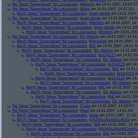
Re: Neue "Supersteuer" für Luxusautos
(
Morieris
am 14.01.2007, 14:03:37
Re: Neue "Supersteuer" für Luxusautos
(
Babe
am 14.01.2007, 14:07:31)
Re(2): Neue "Supersteuer" für Luxusautos
(
evan dando
am 14.01.2007, 
Re: Neue "Supersteuer" für Luxusautos
(
evan dando
am 14.01.2007, 14:09
Re(2): Neue "Supersteuer" für Luxusautos
(
Morieris
am 14.01.2007, 14:
Re(3): Neue "Supersteuer" für Luxusautos
(
evan dando
am 14.01.200
Re(4): Neue "Supersteuer" für Luxusautos
(
Morieris
am 14.01.2007
Re: Neue "Supersteuer" für Luxusautos
(
Dr. Watson
am 14.01.2007, 14:19:
Re(2): Neue "Supersteuer" für Luxusautos
(
Pervasive
am 14.01.2007, 1
Re(2): Neue "Supersteuer" für Luxusautos
(
thE
am 14.01.2007, 14:51:3
Re(3): Neue "Supersteuer" für Luxusautos
(
Dr. Watson
am 14.01.2007
Re(4): Neue "Supersteuer" für Luxusautos
(
w114/115
am 14.01.200
Re(5): Neue "Supersteuer" für Luxusautos
(
Dr. Watson
am 14.01
Re(6): Neue "Supersteuer" für Luxusautos
(
w114/115
am 14.0
Re(7): Neue "Supersteuer" für Luxusautos
(
thE
am 14.01.2
Re(8): Neue "Supersteuer" für Luxusautos
(
w114/115
am
Re(6): Neue "Supersteuer" für Luxusautos
(
w114/115
am 14.0
Re(7): Neue "Supersteuer" für Luxusautos
(
Dr. Watson
am 
Re(4): Neue "Supersteuer" für Luxusautos
(
thE
am 14.01.2007, 15
Re(5): Neue "Supersteuer" für Luxusautos
(
Dr. Watson
am 14.01
Re(6): Neue "Supersteuer" für Luxusautos
(
thE
am 14.01.200
Re(7): Neue "Supersteuer" für Luxusautos
(
Dr. Watson
am 
Re: Neue "Supersteuer" für Luxusautos
(
Cuda
am 14.01.2007, 14:26:57)
Re: Neue "Supersteuer" für Luxusautos
(
Maxl
am 14.01.2007, 14:51:26)
Re(2): Neue "Supersteuer" für Luxusautos
(
dziar
am 14.01.2007, 15:32:
Re(2): Neue "Supersteuer" für Luxusautos
(
\/3|26|\|µ36µ|\|651463|2
am 1
Re(3): Neue "Supersteuer" für Luxusautos
(
thE
am 14.01.2007, 15:36
Re(4): Neue "Supersteuer" für Luxusautos
(
\/3|26|\|µ36µ|\|651463|
Re(5): Neue "Supersteuer" für Luxusautos
(
thE
am 14.01.2007, 