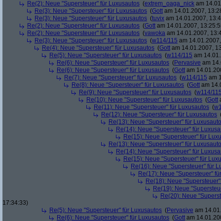
Re(2): Neue "Supersteuer" für Luxusautos
(
extrem_oaga_nick
am 14.01.
Re(3): Neue "Supersteuer" für Luxusautos
(
Gott
am 14.01.2007, 13:2
Re(3): Neue "Supersteuer" für Luxusautos
(
tuvix
am 14.01.2007, 13:4
Re(2): Neue "Supersteuer" für Luxusautos
(
Gott
am 14.01.2007, 13:25:5
Re(2): Neue "Supersteuer" für Luxusautos
(
vawoka
am 14.01.2007, 13:
Re(3): Neue "Supersteuer" für Luxusautos
(
w114/115
am 14.01.2007,
Re(4): Neue "Supersteuer" für Luxusautos
(
Gott
am 14.01.2007, 13
Re(5): Neue "Supersteuer" für Luxusautos
(
w114/115
am 14.01.
Re(6): Neue "Supersteuer" für Luxusautos
(
Pervasive
am 14.
Re(6): Neue "Supersteuer" für Luxusautos
(
Gott
am 14.01.200
Re(7): Neue "Supersteuer" für Luxusautos
(
w114/115
am 1
Re(8): Neue "Supersteuer" für Luxusautos
(
Gott
am 14.0
Re(9): Neue "Supersteuer" für Luxusautos
(
w114/11
Re(10): Neue "Supersteuer" für Luxusautos
(
Gott
a
Re(11): Neue "Supersteuer" für Luxusautos
(
w1
Re(12): Neue "Supersteuer" für Luxusautos
Re(13): Neue "Supersteuer" für Luxusaut
Re(14): Neue "Supersteuer" für Luxusa
Re(15): Neue "Supersteuer" für Lux
Re(13): Neue "Supersteuer" für Luxusaut
Re(14): Neue "Supersteuer" für Luxusa
Re(15): Neue "Supersteuer" für Lux
Re(16): Neue "Supersteuer" für 
Re(17): Neue "Supersteuer" fü
Re(18): Neue "Supersteuer"
Re(19): Neue "Supersteue
Re(20): Neue "Superst
17:34:33)
Re(5): Neue "Supersteuer" für Luxusautos
(
Pervasive
am 14.01.
Re(6): Neue "Supersteuer" für Luxusautos
(
Gott
am 14.01.200