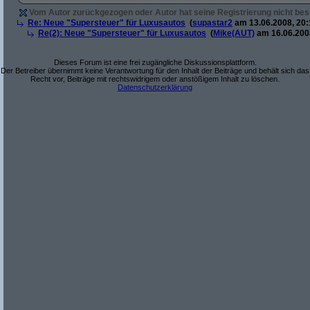
Vom Autor zurückgezogen oder Autor hat seine Registrierung nicht best
Re: Neue "Supersteuer" für Luxusautos
(
supastar2
am 13.06.2008, 20:
Re(2): Neue "Supersteuer" für Luxusautos
(
Mike(AUT)
am 16.06.2008
Dieses Forum ist eine frei zugängliche Diskussionsplattform.
Der Betreiber übernimmt keine Verantwortung für den Inhalt der Beiträge und behält sich das
Recht vor, Beiträge mit rechtswidrigem oder anstößigem Inhalt zu löschen.
Datenschutzerklärung