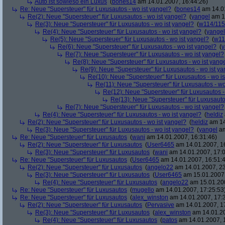
Auto ist sowieso ein Luxus
(
bones14
am 14.01.2007, 16:44:26)
Re: Neue "Supersteuer" für Luxusautos - wo ist yangel?
(
bones14
am 14.01
Re(2): Neue "Supersteuer" für Luxusautos - wo ist yangel?
(
yangel
am 14
Re(3): Neue "Supersteuer" für Luxusautos - wo ist yangel?
(
w114/115
Re(4): Neue "Supersteuer" für Luxusautos - wo ist yangel?
(
yangel
Re(5): Neue "Supersteuer" für Luxusautos - wo ist yangel?
(
w11
Re(6): Neue "Supersteuer" für Luxusautos - wo ist yangel?
(
y
Re(7): Neue "Supersteuer" für Luxusautos - wo ist yangel?
Re(8): Neue "Supersteuer" für Luxusautos - wo ist yang
Re(9): Neue "Supersteuer" für Luxusautos - wo ist y
Re(10): Neue "Supersteuer" für Luxusautos - wo is
Re(11): Neue "Supersteuer" für Luxusautos - wo
Re(12): Neue "Supersteuer" für Luxusautos -
Re(13): Neue "Supersteuer" für Luxusauto
Re(7): Neue "Supersteuer" für Luxusautos - wo ist yangel?
Re(4): Neue "Supersteuer" für Luxusautos - wo ist yangel?
(
heldiz
Re(2): Neue "Supersteuer" für Luxusautos - wo ist yangel?
(
heldiz
am 14
Re(3): Neue "Supersteuer" für Luxusautos - wo ist yangel?
(
yangel
am
Re: Neue "Supersteuer" für Luxusautos
(
wani
am 14.01.2007, 16:31:46)
Re(2): Neue "Supersteuer" für Luxusautos
(
User6465
am 14.01.2007, 1
Re(3): Neue "Supersteuer" für Luxusautos
(
wani
am 14.01.2007, 17:0
Re: Neue "Supersteuer" für Luxusautos
(
User6465
am 14.01.2007, 16:51:
Re(2): Neue "Supersteuer" für Luxusautos
(
angelo22
am 14.01.2007, 23
Re(3): Neue "Supersteuer" für Luxusautos
(
User6465
am 15.01.2007,
Re(4): Neue "Supersteuer" für Luxusautos
(
angelo22
am 15.01.200
Re: Neue "Supersteuer" für Luxusautos
(
mugello
am 14.01.2007, 17:25:53
Re: Neue "Supersteuer" für Luxusautos
(
alex_winston
am 14.01.2007, 17:
Re(2): Neue "Supersteuer" für Luxusautos
(
Pervasive
am 14.01.2007, 1
Re(3): Neue "Supersteuer" für Luxusautos
(
alex_winston
am 14.01.20
Re(4): Neue "Supersteuer" für Luxusautos
(
patos
am 14.01.2007, 