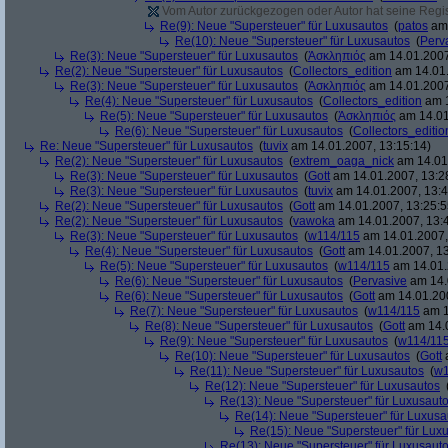
Vom Autor zurückgezogen oder Autor hat seine Regist
Re(9): Neue "Supersteuer" für Luxusautos
(
patos
am 
Re(10): Neue "Supersteuer" für Luxusautos
(
Perv
Re(3): Neue "Supersteuer" für Luxusautos
(
Ἀσκληπιός
am 14.01.2007
Re(2): Neue "Supersteuer" für Luxusautos
(
Collectors_edition
am 14.01.
Re(3): Neue "Supersteuer" für Luxusautos
(
Ἀσκληπιός
am 14.01.2007
Re(4): Neue "Supersteuer" für Luxusautos
(
Collectors_edition
am 1
Re(5): Neue "Supersteuer" für Luxusautos
(
Ἀσκληπιός
am 14.01
Re(6): Neue "Supersteuer" für Luxusautos
(
Collectors_editio
Re: Neue "Supersteuer" für Luxusautos
(
tuvix
am 14.01.2007, 13:15:14)
Re(2): Neue "Supersteuer" für Luxusautos
(
extrem_oaga_nick
am 14.01.
Re(3): Neue "Supersteuer" für Luxusautos
(
Gott
am 14.01.2007, 13:2
Re(3): Neue "Supersteuer" für Luxusautos
(
tuvix
am 14.01.2007, 13:4
Re(2): Neue "Supersteuer" für Luxusautos
(
Gott
am 14.01.2007, 13:25:5
Re(2): Neue "Supersteuer" für Luxusautos
(
vawoka
am 14.01.2007, 13:
Re(3): Neue "Supersteuer" für Luxusautos
(
w114/115
am 14.01.2007,
Re(4): Neue "Supersteuer" für Luxusautos
(
Gott
am 14.01.2007, 13
Re(5): Neue "Supersteuer" für Luxusautos
(
w114/115
am 14.01.
Re(6): Neue "Supersteuer" für Luxusautos
(
Pervasive
am 14.
Re(6): Neue "Supersteuer" für Luxusautos
(
Gott
am 14.01.200
Re(7): Neue "Supersteuer" für Luxusautos
(
w114/115
am 1
Re(8): Neue "Supersteuer" für Luxusautos
(
Gott
am 14.0
Re(9): Neue "Supersteuer" für Luxusautos
(
w114/11
Re(10): Neue "Supersteuer" für Luxusautos
(
Gott
a
Re(11): Neue "Supersteuer" für Luxusautos
(
w1
Re(12): Neue "Supersteuer" für Luxusautos
Re(13): Neue "Supersteuer" für Luxusaut
Re(14): Neue "Supersteuer" für Luxusa
Re(15): Neue "Supersteuer" für Lux
Re(13): Neue "Supersteuer" für Luxusaut