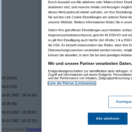
Durch Auswahl von Alle ablehnen oder Widerruf Ihrer Einwi
Re(14): Neue "Supersteuer" für Luxusa
deaktiviert sind, sind manche Inhalte und Anzeigen möglich
Re(15): Neue "Supersteuer" für Lux
Re(16): Neue "Supersteuer" für 
dieses Menü jederzeit wieder aufrufen, um Ihre Einstellung
Re(17): Neue "Supersteuer" fü
Sie auf den Link Cookie-Einstellungen am unteren Rand der 
Re(18): Neue "Supersteuer"
unseres Website. Weitere Informationen finden Sie in uns
Re(19): Neue "Supersteue
Re(20): Neue "Superst
Sofern Ihre getroffenen Einstellungen auch Anbieter umfass
Re(21): Neue "Supe
Angemessenheitsbeschlusses gem Art 45 DSGVO und ohne
Re(22): Neue "Su
so gilt Ihre Einwilligung auch hierfür (Art 49 Abs 1 lit a D
Re(22): Neue "Su
die USA. Es besteht insbesondere das Risiko, dass Ihre D
Re(23): Neue 
Überwachungszwecken verarbeitet werden können, möglic
Re(24): Ne
können Sie abstellen, in dem Sie bei dem jeweiligen Anbieter
Re(25): 
Re(26
Wir und unsere Partner verarbeiten Daten
Re(
Re(
Endgeräteeigenschaften zur Identifikation aktiv abfragen
Zugriff auf Informationen auf einem Endgerät. Personalisi
16:20:54)
und der Performance von Inhalten, Zielgruppenforschung
Liste der Partner (Lieferanten)
16:22:33)
14.01.2007, 16:24:16)
Konfigur
16:26:39)
14.01.2007, 16:29:52)
Alle ablehnen
14.01.2007, 16:31:52)
nicht bestätigt
(
Thomas8816
am 14.01.2007, 16:34:31)