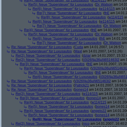
Re(4): Neue "Supersteuer" für Luxusautos
(
w114/115
am 14.01.200
Re(5): Neue "Supersteuer" für Luxusautos
(
Dr. Watson
am 14.01
Re(6): Neue "Supersteuer" für Luxusautos
(
w114/115
am 14.0
Re(7): Neue "Supersteuer" für Luxusautos
(
thE
am 14.01.2
Re(8): Neue "Supersteuer" für Luxusautos
(
w114/115
am
Re(6): Neue "Supersteuer" für Luxusautos
(
w114/115
am 14.0
Re(7): Neue "Supersteuer" für Luxusautos
(
Dr. Watson
am 
Re(4): Neue "Supersteuer" für Luxusautos
(
thE
am 14.01.2007, 15
Re(5): Neue "Supersteuer" für Luxusautos
(
Dr. Watson
am 14.01
Re(6): Neue "Supersteuer" für Luxusautos
(
thE
am 14.01.200
Re(7): Neue "Supersteuer" für Luxusautos
(
Dr. Watson
am 
Re: Neue "Supersteuer" für Luxusautos
(
Cuda
am 14.01.2007, 14:26:57)
Re: Neue "Supersteuer" für Luxusautos
(
Maxl
am 14.01.2007, 14:51:26)
Re(2): Neue "Supersteuer" für Luxusautos
(
dziar
am 14.01.2007, 15:32:
Re(2): Neue "Supersteuer" für Luxusautos
(
\/3|26|\|µ36µ|\|651463|2
am 1
Re(3): Neue "Supersteuer" für Luxusautos
(
thE
am 14.01.2007, 15:36
Re(4): Neue "Supersteuer" für Luxusautos
(
\/3|26|\|µ36µ|\|651463|
Re(5): Neue "Supersteuer" für Luxusautos
(
thE
am 14.01.2007, 
Re(6): Neue "Supersteuer" für Luxusautos
(
\/3|26|\|µ36µ|\|6
Re: Neue "Supersteuer" für Luxusautos
(
\/3|26|\|µ36µ|\|651463|2
am 14.01.
Re: Neue "Supersteuer" für Luxusautos
(
Patrick21
am 14.01.2007, 16:06:5
Re: Neue "Supersteuer" für Luxusautos
(
bones14
am 14.01.2007, 16:10:3
Re(2): Neue "Supersteuer" für Luxusautos
(
w114/115
am 14.01.2007, 16
Re(3): Neue "Supersteuer" für Luxusautos
(
bones14
am 14.01.2007, 
Re(4): Neue "Supersteuer" für Luxusautos
(
w114/115
am 14.01.200
Re(5): Neue "Supersteuer" für Luxusautos
(
bones14
am 14.01.2
Re(4): Neue "Supersteuer" für Luxusautos
(
angelo22
am 14.01.200
Re(5): Neue "Supersteuer" für Luxusautos
(
bones14
am 15.01.2
Re(6): Neue "Supersteuer" für Luxusautos
(
angelo22
am 1
Re(2): Neue "Supersteuer" für Luxusautos
(
nico
am 14.01.2007, 16:40:2