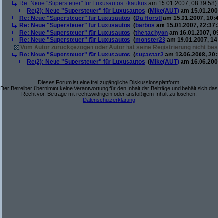
Re: Neue "Supersteuer" für Luxusautos
(
kaukus
am 15.01.2007, 08:39:58)
Re(2): Neue "Supersteuer" für Luxusautos
(
Mike(AUT)
am 15.01.2007
Re: Neue "Supersteuer" für Luxusautos
(
Da Horstl
am 15.01.2007, 10:4
Re: Neue "Supersteuer" für Luxusautos
(
barbos
am 15.01.2007, 22:37:
Re: Neue "Supersteuer" für Luxusautos
(
the.tachyon
am 16.01.2007, 0
Re: Neue "Supersteuer" für Luxusautos
(
monster23
am 19.01.2007, 14
Vom Autor zurückgezogen oder Autor hat seine Registrierung nicht best
Re: Neue "Supersteuer" für Luxusautos
(
supastar2
am 13.06.2008, 20:
Re(2): Neue "Supersteuer" für Luxusautos
(
Mike(AUT)
am 16.06.2008
Dieses Forum ist eine frei zugängliche Diskussionsplattform.
Der Betreiber übernimmt keine Verantwortung für den Inhalt der Beiträge und behält sich das
Recht vor, Beiträge mit rechtswidrigem oder anstößigem Inhalt zu löschen.
Datenschutzerklärung