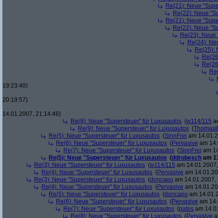
Re(21): Neue "Supe
Re(22): Neue "Su
Re(21): Neue "Supe
Re(22): Neue "Su
Re(23): Neue 
Re(24): Ne
Re(25): 
Re(26
Re(26
Re(
19:23:40)
20:19:57)
14.01.2007, 21:14:48)
Re(8): Neue "Supersteuer" für Luxusautos
(
w114/115
am
Re(9): Neue "Supersteuer" für Luxusautos
(
Thomas
Re(5): Neue "Supersteuer" für Luxusautos
(
SinnFrei
am 14.01.2
Re(6): Neue "Supersteuer" für Luxusautos
(
Pervasive
am 14.
Re(7): Neue "Supersteuer" für Luxusautos
(
SinnFrei
am 14
Re(5): Neue "Supersteuer" für Luxusautos
(
ddrobesch
am 13
Re(3): Neue "Supersteuer" für Luxusautos
(
w114/115
am 14.01.2007,
Re(4): Neue "Supersteuer" für Luxusautos
(
Pervasive
am 14.01.20
Re(3): Neue "Supersteuer" für Luxusautos
(
doncapo
am 14.01.2007, 
Re(4): Neue "Supersteuer" für Luxusautos
(
Pervasive
am 14.01.20
Re(5): Neue "Supersteuer" für Luxusautos
(
doncapo
am 14.01.2
Re(6): Neue "Supersteuer" für Luxusautos
(
Pervasive
am 14.
Re(7): Neue "Supersteuer" für Luxusautos
(
patos
am 14.01
Re(8): Neue "Supersteuer" für Luxusautos
(
Pervasive
a