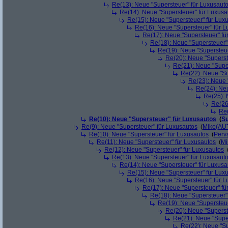
Re(13): Neue "Supersteuer" für Luxusaut
Re(14): Neue "Supersteuer" für Luxusa
Re(15): Neue "Supersteuer" für Lux
Re(16): Neue "Supersteuer" für 
Re(17): Neue "Supersteuer" fü
Re(18): Neue "Supersteuer"
Re(19): Neue "Supersteue
Re(20): Neue "Superst
Re(21): Neue "Supe
Re(22): Neue "Su
Re(23): Neue 
Re(24): Ne
Re(25): 
Re(26
Re(
Re(10): Neue "Supersteuer" für Luxusautos
(
Su
Re(9): Neue "Supersteuer" für Luxusautos
(
Mike(AU
Re(10): Neue "Supersteuer" für Luxusautos
(
Perv
Re(11): Neue "Supersteuer" für Luxusautos
(
Mi
Re(12): Neue "Supersteuer" für Luxusautos
Re(13): Neue "Supersteuer" für Luxusaut
Re(14): Neue "Supersteuer" für Luxusa
Re(15): Neue "Supersteuer" für Lux
Re(16): Neue "Supersteuer" für 
Re(17): Neue "Supersteuer" fü
Re(18): Neue "Supersteuer"
Re(19): Neue "Supersteue
Re(20): Neue "Superst
Re(21): Neue "Supe
Re(22): Neue "Su