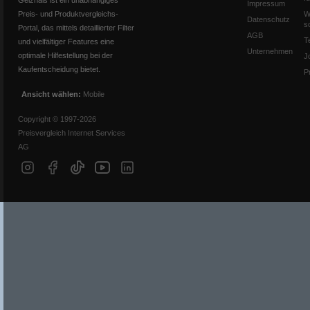
Geizhals ist ein unabhängiges
Impressum
Preis- und Produktvergleichs-
W
Datenschutz
s
Portal, das mittels detaillierter Filter
AGB
T
und vielfältiger Features eine
Unternehmen
optimale Hilfestellung bei der
J
Kaufentscheidung bietet.
P
Ansicht wählen:
Mobile
Copyright © 1997-2026
Preisvergleich Internet Services
AG