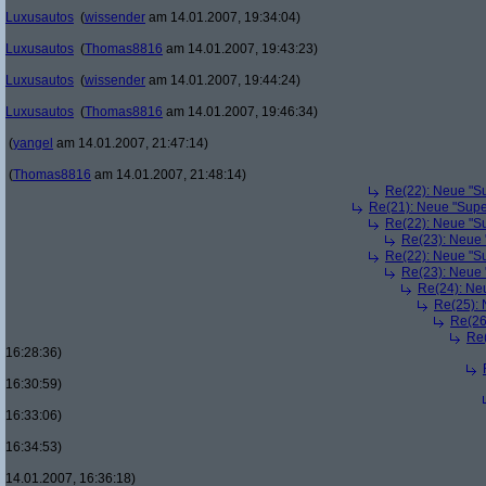
Luxusautos
(
wissender
am 14.01.2007, 19:34:04)
Luxusautos
(
Thomas8816
am 14.01.2007, 19:43:23)
Luxusautos
(
wissender
am 14.01.2007, 19:44:24)
Luxusautos
(
Thomas8816
am 14.01.2007, 19:46:34)
(
yangel
am 14.01.2007, 21:47:14)
(
Thomas8816
am 14.01.2007, 21:48:14)
Re(22): Neue "Su
Re(21): Neue "Supe
Re(22): Neue "Su
Re(23): Neue 
Re(22): Neue "Su
Re(23): Neue 
Re(24): Ne
Re(25): 
Re(26
Re(
16:28:36)
16:30:59)
16:33:06)
16:34:53)
14.01.2007, 16:36:18)