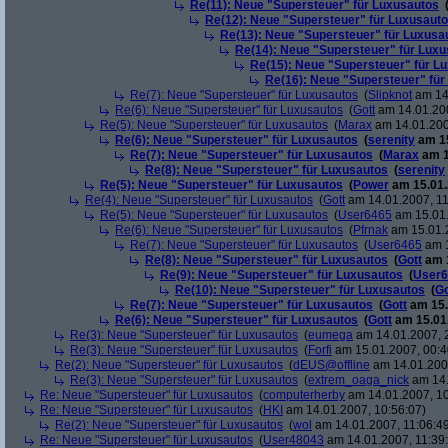
Re(11): Neue "Supersteuer" für Luxusautos
Re(12): Neue "Supersteuer" für Luxusaut
Re(13): Neue "Supersteuer" für Luxusa
Re(14): Neue "Supersteuer" für Lux
Re(15): Neue "Supersteuer" für L
Re(16): Neue "Supersteuer" für
Re(7): Neue "Supersteuer" für Luxusautos
(
Slipknot
am 14.
Re(6): Neue "Supersteuer" für Luxusautos
(
Gott
am 14.01.200
Re(5): Neue "Supersteuer" für Luxusautos
(
Marax
am 14.01.200
Re(6): Neue "Supersteuer" für Luxusautos
(
serenity
am 15
Re(7): Neue "Supersteuer" für Luxusautos
(
Marax
am 1
Re(8): Neue "Supersteuer" für Luxusautos
(
serenity
Re(5): Neue "Supersteuer" für Luxusautos
(
Power
am 15.01.
Re(4): Neue "Supersteuer" für Luxusautos
(
Gott
am 14.01.2007, 11
Re(5): Neue "Supersteuer" für Luxusautos
(
User6465
am 15.01.
Re(6): Neue "Supersteuer" für Luxusautos
(
Pfrnak
am 15.01.2
Re(7): Neue "Supersteuer" für Luxusautos
(
User6465
am 1
Re(8): Neue "Supersteuer" für Luxusautos
(
Gott
am 1
Re(9): Neue "Supersteuer" für Luxusautos
(
User6
Re(10): Neue "Supersteuer" für Luxusautos
(
Go
Re(7): Neue "Supersteuer" für Luxusautos
(
Gott
am 15.
Re(6): Neue "Supersteuer" für Luxusautos
(
Gott
am 15.01.
Re(3): Neue "Supersteuer" für Luxusautos
(
eumega
am 14.01.2007, 
Re(3): Neue "Supersteuer" für Luxusautos
(
Forfi
am 15.01.2007, 00:4
Re(2): Neue "Supersteuer" für Luxusautos
(
dEUS@offline
am 14.01.2007
Re(3): Neue "Supersteuer" für Luxusautos
(
extrem_oaga_nick
am 14.
Re: Neue "Supersteuer" für Luxusautos
(
computerherby
am 14.01.2007, 10
Re: Neue "Supersteuer" für Luxusautos
(
HKI
am 14.01.2007, 10:56:07)
Re(2): Neue "Supersteuer" für Luxusautos
(
wol
am 14.01.2007, 11:06:4
Re: Neue "Supersteuer" für Luxusautos
(
User48043
am 14.01.2007, 11:39