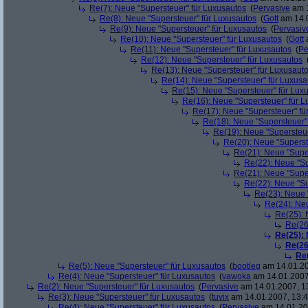
Re(7): Neue "Supersteuer" für Luxusautos
(
Pervasive
am 1
Re(8): Neue "Supersteuer" für Luxusautos
(
Gott
am 14.0
Re(9): Neue "Supersteuer" für Luxusautos
(
Pervasiv
Re(10): Neue "Supersteuer" für Luxusautos
(
Gott
a
Re(11): Neue "Supersteuer" für Luxusautos
(
Pe
Re(12): Neue "Supersteuer" für Luxusautos
Re(13): Neue "Supersteuer" für Luxusaut
Re(14): Neue "Supersteuer" für Luxusa
Re(15): Neue "Supersteuer" für Lux
Re(16): Neue "Supersteuer" für 
Re(17): Neue "Supersteuer" fü
Re(18): Neue "Supersteuer"
Re(19): Neue "Supersteue
Re(20): Neue "Superst
Re(21): Neue "Supe
Re(22): Neue "Su
Re(21): Neue "Supe
Re(22): Neue "Su
Re(23): Neue 
Re(24): Ne
Re(25): 
Re(26
Re(25):
Re(26
Re
Re(5): Neue "Supersteuer" für Luxusautos
(
bootleg
am 14.01.20
Re(4): Neue "Supersteuer" für Luxusautos
(
vawoka
am 14.01.2007
Re(2): Neue "Supersteuer" für Luxusautos
(
Pervasive
am 14.01.2007, 1
Re(3): Neue "Supersteuer" für Luxusautos
(
tuvix
am 14.01.2007, 13:4
Re(4): Neue "Supersteuer" für Luxusautos
(
Pervasive
am 14.01.20