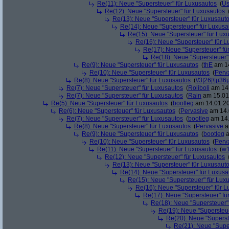
Re(11): Neue "Supersteuer" für Luxusautos
(
Us
Re(12): Neue "Supersteuer" für Luxusautos
Re(13): Neue "Supersteuer" für Luxusaut
Re(14): Neue "Supersteuer" für Luxusa
Re(15): Neue "Supersteuer" für Lux
Re(16): Neue "Supersteuer" für 
Re(17): Neue "Supersteuer" fü
Re(18): Neue "Supersteuer"
Re(9): Neue "Supersteuer" für Luxusautos
(
thE
am 14
Re(10): Neue "Supersteuer" für Luxusautos
(
Perv
Re(8): Neue "Supersteuer" für Luxusautos
(
\/3|26|\|µ36
Re(7): Neue "Supersteuer" für Luxusautos
(
Roliboli
am 14.
Re(7): Neue "Supersteuer" für Luxusautos
(
Rain
am 15.01.
Re(5): Neue "Supersteuer" für Luxusautos
(
bootleg
am 14.01.20
Re(6): Neue "Supersteuer" für Luxusautos
(
Pervasive
am 14.
Re(7): Neue "Supersteuer" für Luxusautos
(
bootleg
am 14.
Re(8): Neue "Supersteuer" für Luxusautos
(
Pervasive
a
Re(9): Neue "Supersteuer" für Luxusautos
(
bootleg
a
Re(10): Neue "Supersteuer" für Luxusautos
(
Perv
Re(11): Neue "Supersteuer" für Luxusautos
(
w1
Re(12): Neue "Supersteuer" für Luxusautos
Re(13): Neue "Supersteuer" für Luxusaut
Re(14): Neue "Supersteuer" für Luxusa
Re(15): Neue "Supersteuer" für Lux
Re(16): Neue "Supersteuer" für 
Re(17): Neue "Supersteuer" fü
Re(18): Neue "Supersteuer"
Re(19): Neue "Supersteue
Re(20): Neue "Superst
Re(21): Neue "Supe