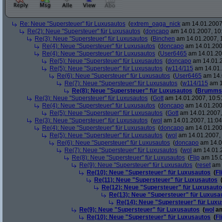
Re: Neue "Supersteuer" für Luxusautos
(
extrem_oaga_nick
am 14.01.2007,
Re(2): Neue "Supersteuer" für Luxusautos
(
doncapo
am 14.01.2007, 10
Re(3): Neue "Supersteuer" für Luxusautos
(
Binchen
am 14.01.2007, 
Re(4): Neue "Supersteuer" für Luxusautos
(
doncapo
am 14.01.200
Re(4): Neue "Supersteuer" für Luxusautos
(
User6465
am 14.01.20
Re(5): Neue "Supersteuer" für Luxusautos
(
doncapo
am 14.01.2
Re(5): Neue "Supersteuer" für Luxusautos
(
w114/115
am 14.01.
Re(6): Neue "Supersteuer" für Luxusautos
(
User6465
am 14.
Re(7): Neue "Supersteuer" für Luxusautos
(
w114/115
am 1
Re(8): Neue "Supersteuer" für Luxusautos
(
Brumms
Re(3): Neue "Supersteuer" für Luxusautos
(
Gott
am 14.01.2007, 10:5
Re(4): Neue "Supersteuer" für Luxusautos
(
doncapo
am 14.01.200
Re(5): Neue "Supersteuer" für Luxusautos
(
Gott
am 14.01.2007,
Re(3): Neue "Supersteuer" für Luxusautos
(
wol
am 14.01.2007, 11:04
Re(4): Neue "Supersteuer" für Luxusautos
(
doncapo
am 14.01.2007
Re(5): Neue "Supersteuer" für Luxusautos
(
wol
am 14.01.2007, 
Re(6): Neue "Supersteuer" für Luxusautos
(
doncapo
am 14.0
Re(7): Neue "Supersteuer" für Luxusautos
(
wol
am 14.01.2
Re(8): Neue "Supersteuer" für Luxusautos
(
Flip
am 15.0
Re(9): Neue "Supersteuer" für Luxusautos
(
reset
am 
Re(10): Neue "Supersteuer" für Luxusautos
(
Fl
Re(11): Neue "Supersteuer" für Luxusautos
Re(12): Neue "Supersteuer" für Luxusaut
Re(13): Neue "Supersteuer" für Luxusa
Re(14): Neue "Supersteuer" für Lux
Re(9): Neue "Supersteuer" für Luxusautos
(
wol
am
Re(10): Neue "Supersteuer" für Luxusautos
(
Fl