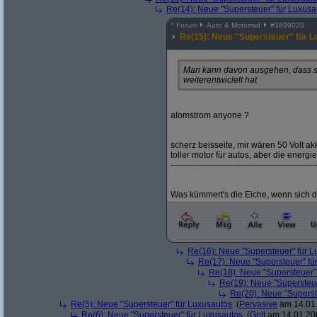
Re(14): Neue "Supersteuer" für Luxusa
^
Forum
Auto & Motorrad
#
3899020
Re(15): Neue "Supersteuer" für 
Man kann davon ausgehen, dass sic
weiterentwiclelt hat
atomstrom anyone ?
scherz beisseite, mir wären 50 Volt akku
toller motor für autos, aber die energ
---------------------------------------------------
Was kümmert's die Eiche, wenn sich 
Re(16): Neue "Supersteuer" für 
Re(17): Neue "Supersteuer" fü
Re(18): Neue "Supersteuer"
Re(19): Neue "Supersteue
Re(20): Neue "Superst
Re(5): Neue "Supersteuer" für Luxusautos
(
Pervasive
am 14.01.
Re(6): Neue "Supersteuer" für Luxusautos
(
Gott
am 14.01.200