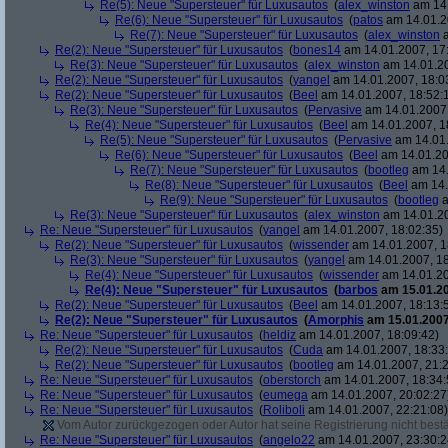
Re(5): Neue "Supersteuer" für Luxusautos
(
alex_winston
am 14.
Re(6): Neue "Supersteuer" für Luxusautos
(
patos
am 14.01.2
Re(7): Neue "Supersteuer" für Luxusautos
(
alex_winston
a
Re(2): Neue "Supersteuer" für Luxusautos
(
bones14
am 14.01.2007, 17
Re(3): Neue "Supersteuer" für Luxusautos
(
alex_winston
am 14.01.20
Re(2): Neue "Supersteuer" für Luxusautos
(
yangel
am 14.01.2007, 18:0
Re(2): Neue "Supersteuer" für Luxusautos
(
Beel
am 14.01.2007, 18:52:
Re(3): Neue "Supersteuer" für Luxusautos
(
Pervasive
am 14.01.2007,
Re(4): Neue "Supersteuer" für Luxusautos
(
Beel
am 14.01.2007, 1
Re(5): Neue "Supersteuer" für Luxusautos
(
Pervasive
am 14.01.
Re(6): Neue "Supersteuer" für Luxusautos
(
Beel
am 14.01.20
Re(7): Neue "Supersteuer" für Luxusautos
(
bootleg
am 14.
Re(8): Neue "Supersteuer" für Luxusautos
(
Beel
am 14.
Re(9): Neue "Supersteuer" für Luxusautos
(
bootleg
a
Re(3): Neue "Supersteuer" für Luxusautos
(
alex_winston
am 14.01.20
Re: Neue "Supersteuer" für Luxusautos
(
yangel
am 14.01.2007, 18:02:35)
Re(2): Neue "Supersteuer" für Luxusautos
(
wissender
am 14.01.2007, 1
Re(3): Neue "Supersteuer" für Luxusautos
(
yangel
am 14.01.2007, 18
Re(4): Neue "Supersteuer" für Luxusautos
(
wissender
am 14.01.20
Re(4): Neue "Supersteuer" für Luxusautos
(
barbos
am 15.01.20
Re(2): Neue "Supersteuer" für Luxusautos
(
Beel
am 14.01.2007, 18:13:
Re(2): Neue "Supersteuer" für Luxusautos
(
Amorphis
am 15.01.2007
Re: Neue "Supersteuer" für Luxusautos
(
heldiz
am 14.01.2007, 18:09:42)
Re(2): Neue "Supersteuer" für Luxusautos
(
Cuda
am 14.01.2007, 18:33
Re(2): Neue "Supersteuer" für Luxusautos
(
bootleg
am 14.01.2007, 21:2
Re: Neue "Supersteuer" für Luxusautos
(
oberstorch
am 14.01.2007, 18:34:
Re: Neue "Supersteuer" für Luxusautos
(
eumega
am 14.01.2007, 20:02:27
Re: Neue "Supersteuer" für Luxusautos
(
Roliboli
am 14.01.2007, 22:21:08)
Vom Autor zurückgezogen oder Autor hat seine Registrierung nicht bestä
Re: Neue "Supersteuer" für Luxusautos
(
angelo22
am 14.01.2007, 23:30:2