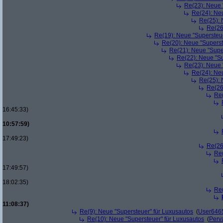
Re(23): Neue 
Re(24): Ne
Re(25): 
Re(26
Re(19): Neue "Supersteue
Re(20): Neue "Superst
Re(21): Neue "Supe
Re(22): Neue "Su
Re(23): Neue 
Re(24): Ne
Re(25): 
Re(26
Re(
16:45:33)
10:57:59)
17:49:23)
Re(26
Re(
17:49:57)
18:02:35)
Re(
11:08:37)
Re(9): Neue "Supersteuer" für Luxusautos
(
User646
Re(10): Neue "Supersteuer" für Luxusautos
(
Perv