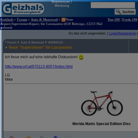
Impressum
|
Werbung
Geizhals
»
Forum
»
Auto & Motorrad
»
Neue
Top-100
|
Fresh-100
&quot;Supersteuer&quot; für Luxusautos (610 Beiträge, 12253 Mal
gelesen)
Du bist nicht angemeldet. [
Login/Registrieren
]
^
Forum
Auto & Motorrad
#
3898316
Neue "Supersteuer" für Luxusautos
Ich freue mich auf eine lebhafte Diskussion!
http:/
/
www.orf.at/
070113-8057/
index.html
LG
Mike
Merida Matts Special Edition Disc