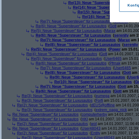
Re(13): Neue "Supersteuer" für Luxusa
Konfi
Re(14): Neue "Supersteuer" für Lux
Re(15): Neue "Supersteuer" für L
Re(16): Neue "Supersteuer" für
Re(7): Neue "Supersteuer" für Luxusautos
(
Slipknot
am 14.
Re(6): Neue "Supersteuer" für Luxusautos
(
Gott
am 14.01.200
Re(5): Neue "Supersteuer" für Luxusautos
(
Marax
am 14.01.200
Re(6): Neue "Supersteuer" für Luxusautos
(
serenity
am 15
Re(7): Neue "Supersteuer" für Luxusautos
(
Marax
am 1
Re(8): Neue "Supersteuer" für Luxusautos
(
serenity
Re(5): Neue "Supersteuer" für Luxusautos
(
Power
am 15.01.
Re(4): Neue "Supersteuer" für Luxusautos
(
Gott
am 14.01.2007, 11
Re(5): Neue "Supersteuer" für Luxusautos
(
User6465
am 15.01.
Re(6): Neue "Supersteuer" für Luxusautos
(
Pfrnak
am 15.01.2
Re(7): Neue "Supersteuer" für Luxusautos
(
User6465
am 1
Re(8): Neue "Supersteuer" für Luxusautos
(
Gott
am 1
Re(9): Neue "Supersteuer" für Luxusautos
(
User6
Re(10): Neue "Supersteuer" für Luxusautos
(
Go
Re(7): Neue "Supersteuer" für Luxusautos
(
Gott
am 15.
Re(6): Neue "Supersteuer" für Luxusautos
(
Gott
am 15.01.
Re(3): Neue "Supersteuer" für Luxusautos
(
eumega
am 14.01.2007, 
Re(3): Neue "Supersteuer" für Luxusautos
(
Forfi
am 15.01.2007, 00:4
Re(2): Neue "Supersteuer" für Luxusautos
(
dEUS@offline
am 14.01.2007
Re(3): Neue "Supersteuer" für Luxusautos
(
extrem_oaga_nick
am 14.
Re: Neue "Supersteuer" für Luxusautos
(
computerherby
am 14.01.2007, 10
Re: Neue "Supersteuer" für Luxusautos
(
HKI
am 14.01.2007, 10:56:07)
Re(2): Neue "Supersteuer" für Luxusautos
(
wol
am 14.01.2007, 11:06:4
Re: Neue "Supersteuer" für Luxusautos
(
User48043
am 14.01.2007, 11:39
Re(2): Neue "Supersteuer" für Luxusautos
(
Entity
am 14.01.2007, 11:46:
Re(3): Neue "Supersteuer" für Luxusautos
(
User48043
am 14.01.2007