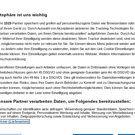
 10:41:43)
:46:50)
atsphäre ist uns wichtig
10:50:20)
7, 10:52:23)
ere
1019
-Partner speichern und greifen auf personenbezogene Daten wie Browserdaten oder 
07, 10:52:44)
f Ihrem Gerät zu. Durch Auswahl von Akzeptieren aktivieren Sie Tracking-Technologien für d
007, 11:01:21)
artner verarbeiten Daten, um Ihnen Dienste bereitzustellen“ aufgeführten Zwecke. Durch Aus
2007, 11:27:44)
01.2007, 14:15:42)
 Widerruf Ihrer Einwilligung werden diese deaktiviert. Wenn Tracker deaktiviert sind, sind m
4.01.2007, 14:17:28)
 möglicherweise nicht mehr so relevant für Sie. Sie können dieses Menü jederzeit wieder auf
el
am 15.01.2007, 12:42:30)
 zu ändern oder Ihre Einwilligung zu widerrufen, indem Sie auf den Link Cookie-Einstellunge
1:59)
eite klicken. Ihre Einstellungen gelten innerhalb unseres Website. Weitere Informationen fin
7, 10:55:38)
nschutzerklärung.
 11:02:48)
:23)
etroffenen Einstellungen auch Anbieter umfassen, die Daten in Drittstaaten ohne Vorliegen ei
, 11:17:13)
itsbeschlusses gem Art 45 DSGVO und ohne geeignete Garantien gem Art 46 DSGVO übermi
11:18:26)
gung auch hierfür (Art 49 Abs 1 lit a DSGVO). Dies gilt insbesondere für Datenübermittlungen i
1.2007, 11:30:04)
esondere das Risiko, dass Ihre Daten durch Behörden zu Kontroll- und zu Überwachungsz
007, 11:35:10)
werden können, möglicherweise auch ohne Rechtsbehelfsmöglichkeiten. Dies können Sie abst
1.2007, 08:06:40)
15.01.2007, 08:19:08)
eweiligen Anbieter in der Liste keine Einwilligung abgeben.
ip
am 15.01.2007, 12:34:31)
nsere Partner verarbeiten Daten, um Folgendes bereitzustellen:
(
reset
am 15.01.2007, 13:35:59)
os
(
Flip
am 15.01.2007, 17:32:28)
enschaften zur Identifikation aktiv abfragen. Verwendung genauer Standortdaten. Speichern 
utos
(
reset
am 16.01.2007, 09:21:51)
ionen auf einem Endgerät. Personalisierte Werbung und Inhalte, Messung von Werbeleistung 
usautos
(
Flip
am 16.01.2007, 21:40:15)
von Inhalten, Zielgruppenforschung sowie Entwicklung und Verbesserung von Angeboten.
 15.01.2007, 16:49:41)
rtner (Lieferanten)
ip
am 15.01.2007, 17:34:16)
(
wol
am 15.01.2007, 21:28:52)
os
(
Flip
am 15.01.2007, 21:31:36)