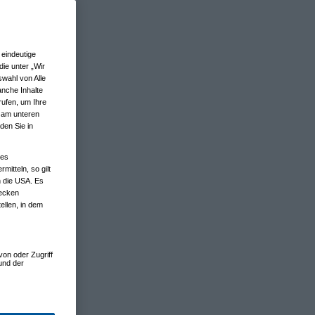
eindeutige
ie unter „Wir
wahl von Alle
anche Inhalte
rufen, um Ihre
n am unteren
den Sie in
nes
tteln, so gilt
n die USA. Es
wecken
ellen, in dem
von oder Zugriff
und der