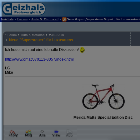
Geizhals
»
Forum
»
Auto & Motorrad
»
Neue &quot;Supersteuer&quot; für Luxusautos (
^
Forum
Auto & Motorrad
#
3898316
Neue "Supersteuer" für Luxusautos
Ich freue mich auf eine lebhafte Diskussion!
http:/
/
www.orf.at/
070113-8057/
index.html
LG
Mike
Merida Matts Special Edition Disc