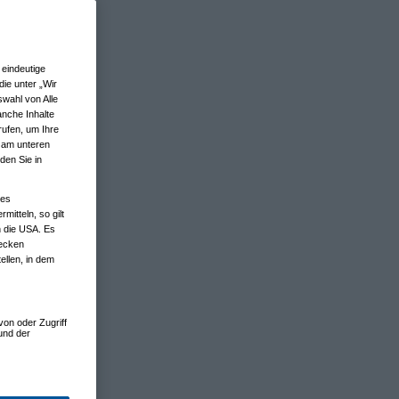
eindeutige
ie unter „Wir
wahl von Alle
anche Inhalte
rufen, um Ihre
n am unteren
den Sie in
nes
tteln, so gilt
n die USA. Es
wecken
ellen, in dem
von oder Zugriff
und der