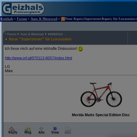
Geizhals
»
Forum
»
Auto & Motorrad
»
Neue &quot;Supersteuer&quot; für Luxusautos (
^
Forum
Auto & Motorrad
#
3898316
Neue "Supersteuer" für Luxusautos
Ich freue mich auf eine lebhafte Diskussion!
http:/
/
www.orf.at/
070113-8057/
index.html
LG
Mike
Merida Matts Special Edition Disc