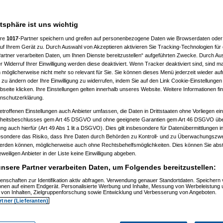
 10:41:43)
:46:50)
atsphäre ist uns wichtig
10:50:20)
7, 10:52:23)
ere
1017
-Partner speichern und greifen auf personenbezogene Daten wie Browserdaten oder 
07, 10:52:44)
f Ihrem Gerät zu. Durch Auswahl von Akzeptieren aktivieren Sie Tracking-Technologien für d
007, 11:01:21)
artner verarbeiten Daten, um Ihnen Dienste bereitzustellen“ aufgeführten Zwecke. Durch Aus
2007, 11:27:44)
01.2007, 14:15:42)
 Widerruf Ihrer Einwilligung werden diese deaktiviert. Wenn Tracker deaktiviert sind, sind m
4.01.2007, 14:17:28)
 möglicherweise nicht mehr so relevant für Sie. Sie können dieses Menü jederzeit wieder auf
el
am 15.01.2007, 12:42:30)
 zu ändern oder Ihre Einwilligung zu widerrufen, indem Sie auf den Link Cookie-Einstellunge
1:59)
eite klicken. Ihre Einstellungen gelten innerhalb unseres Website. Weitere Informationen fin
7, 10:55:38)
nschutzerklärung.
 11:02:48)
:23)
etroffenen Einstellungen auch Anbieter umfassen, die Daten in Drittstaaten ohne Vorliegen ei
, 11:17:13)
itsbeschlusses gem Art 45 DSGVO und ohne geeignete Garantien gem Art 46 DSGVO übermi
11:18:26)
gung auch hierfür (Art 49 Abs 1 lit a DSGVO). Dies gilt insbesondere für Datenübermittlungen i
doncapo
esondere das Risiko, dass Ihre Daten durch Behörden zu Kontroll- und zu Überwachungsz
werden können, möglicherweise auch ohne Rechtsbehelfsmöglichkeiten. Dies können Sie abst
14.01.2007, 11:30:04
eweiligen Anbieter in der Liste keine Einwilligung abgeben.
nsere Partner verarbeiten Daten, um Folgendes bereitzustellen:
enschaften zur Identifikation aktiv abfragen. Verwendung genauer Standortdaten. Speichern 
ionen auf einem Endgerät. Personalisierte Werbung und Inhalte, Messung von Werbeleistung 
von Inhalten, Zielgruppenforschung sowie Entwicklung und Verbesserung von Angeboten.
rtner (Lieferanten)