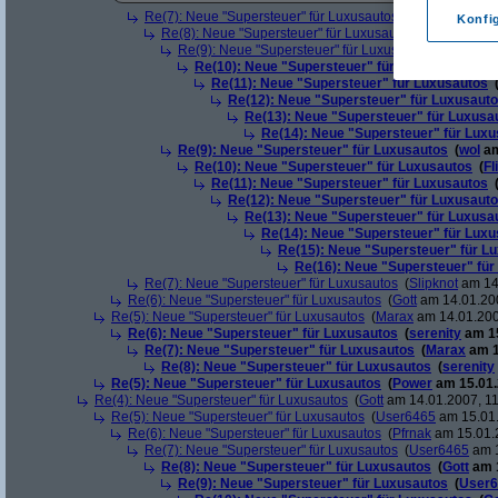
Re(7): Neue "Supersteuer" für Luxusautos
(
wol
am 14.01.2
Konfi
Re(8): Neue "Supersteuer" für Luxusautos
(
Flip
am 15.0
Re(9): Neue "Supersteuer" für Luxusautos
(
reset
am 
Re(10): Neue "Supersteuer" für Luxusautos
(
Fl
Re(11): Neue "Supersteuer" für Luxusautos
Re(12): Neue "Supersteuer" für Luxusaut
Re(13): Neue "Supersteuer" für Luxusa
Re(14): Neue "Supersteuer" für Lux
Re(9): Neue "Supersteuer" für Luxusautos
(
wol
am
Re(10): Neue "Supersteuer" für Luxusautos
(
Fl
Re(11): Neue "Supersteuer" für Luxusautos
Re(12): Neue "Supersteuer" für Luxusaut
Re(13): Neue "Supersteuer" für Luxusa
Re(14): Neue "Supersteuer" für Lux
Re(15): Neue "Supersteuer" für L
Re(16): Neue "Supersteuer" für
Re(7): Neue "Supersteuer" für Luxusautos
(
Slipknot
am 14.
Re(6): Neue "Supersteuer" für Luxusautos
(
Gott
am 14.01.200
Re(5): Neue "Supersteuer" für Luxusautos
(
Marax
am 14.01.200
Re(6): Neue "Supersteuer" für Luxusautos
(
serenity
am 15
Re(7): Neue "Supersteuer" für Luxusautos
(
Marax
am 1
Re(8): Neue "Supersteuer" für Luxusautos
(
serenity
Re(5): Neue "Supersteuer" für Luxusautos
(
Power
am 15.01.
Re(4): Neue "Supersteuer" für Luxusautos
(
Gott
am 14.01.2007, 11
Re(5): Neue "Supersteuer" für Luxusautos
(
User6465
am 15.01.
Re(6): Neue "Supersteuer" für Luxusautos
(
Pfrnak
am 15.01.2
Re(7): Neue "Supersteuer" für Luxusautos
(
User6465
am 1
Re(8): Neue "Supersteuer" für Luxusautos
(
Gott
am 1
Re(9): Neue "Supersteuer" für Luxusautos
(
User6