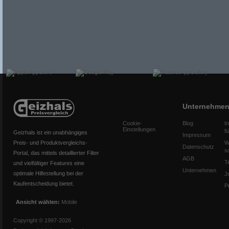
Unternehme
Cookie-
Blog
I
Einstellungen
f
Geizhals ist ein unabhängiges
Impressum
Preis- und Produktvergleichs-
W
Datenschutz
s
Portal, das mittels detaillierter Filter
AGB
T
und vielfältiger Features eine
Unternehmen
optimale Hilfestellung bei der
J
Kaufentscheidung bietet.
P
Ansicht wählen:
Mobile
Copyright © 1997-2026