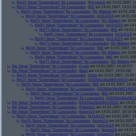
Re(2): Neue "Supersteuer" für Luxusautos
(
Pervasive
am 14.01.2007, 1
Re(2): Neue "Supersteuer" für Luxusautos
(
thE
am 14.01.2007, 14:51:3
Re(3): Neue "Supersteuer" für Luxusautos
(
Dr. Watson
am 14.01.2007
Re(4): Neue "Supersteuer" für Luxusautos
(
w114/115
am 14.01.200
Re(5): Neue "Supersteuer" für Luxusautos
(
Dr. Watson
am 14.01
Re(6): Neue "Supersteuer" für Luxusautos
(
w114/115
am 14.0
Re(7): Neue "Supersteuer" für Luxusautos
(
thE
am 14.01.2
Re(8): Neue "Supersteuer" für Luxusautos
(
w114/115
am
Re(6): Neue "Supersteuer" für Luxusautos
(
w114/115
am 14.0
Re(7): Neue "Supersteuer" für Luxusautos
(
Dr. Watson
am 
Re(4): Neue "Supersteuer" für Luxusautos
(
thE
am 14.01.2007, 15
Re(5): Neue "Supersteuer" für Luxusautos
(
Dr. Watson
am 14.01
Re(6): Neue "Supersteuer" für Luxusautos
(
thE
am 14.01.200
Re(7): Neue "Supersteuer" für Luxusautos
(
Dr. Watson
am 
Re: Neue "Supersteuer" für Luxusautos
(
Cuda
am 14.01.2007, 14:26:57)
Re: Neue "Supersteuer" für Luxusautos
(
Maxl
am 14.01.2007, 14:51:26)
Re(2): Neue "Supersteuer" für Luxusautos
(
dziar
am 14.01.2007, 15:32:
Re(2): Neue "Supersteuer" für Luxusautos
(
\/3|26|\|µ36µ|\|651463|2
am 1
Re(3): Neue "Supersteuer" für Luxusautos
(
thE
am 14.01.2007, 15:36
Re(4): Neue "Supersteuer" für Luxusautos
(
\/3|26|\|µ36µ|\|651463|
Re(5): Neue "Supersteuer" für Luxusautos
(
thE
am 14.01.2007, 
Re(6): Neue "Supersteuer" für Luxusautos
(
\/3|26|\|µ36µ|\|6
Re: Neue "Supersteuer" für Luxusautos
(
\/3|26|\|µ36µ|\|651463|2
am 14.01.
Re: Neue "Supersteuer" für Luxusautos
(
Patrick21
am 14.01.2007, 16:06:5
Re: Neue "Supersteuer" für Luxusautos
(
bones14
am 14.01.2007, 16:10:3
Re(2): Neue "Supersteuer" für Luxusautos
(
w114/115
am 14.01.2007, 16
Re(3): Neue "Supersteuer" für Luxusautos
(
bones14
am 14.01.2007, 
Re(4): Neue "Supersteuer" für Luxusautos
(
w114/115
am 14.01.200
Re(5): Neue "Supersteuer" für Luxusautos
(
bones14
am 14.01.2
Re(4): Neue "Supersteuer" für Luxusautos
(
angelo22
am 14.01.200