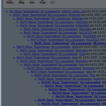
Re: Neue "Supersteuer" für Luxusautos
(
extrem_oaga_nick
am 14.01.2007,
Re(2): Neue "Supersteuer" für Luxusautos
(
doncapo
am 14.01.2007, 10
Re(3): Neue "Supersteuer" für Luxusautos
(
Binchen
am 14.01.2007, 
Re(4): Neue "Supersteuer" für Luxusautos
(
doncapo
am 14.01.200
Re(4): Neue "Supersteuer" für Luxusautos
(
User6465
am 14.01.20
Re(5): Neue "Supersteuer" für Luxusautos
(
doncapo
am 14.01.2
Re(5): Neue "Supersteuer" für Luxusautos
(
w114/115
am 14.01.
Re(6): Neue "Supersteuer" für Luxusautos
(
User6465
am 14.
Re(7): Neue "Supersteuer" für Luxusautos
(
w114/115
am 1
Re(8): Neue "Supersteuer" für Luxusautos
(
Brumms
Re(3): Neue "Supersteuer" für Luxusautos
(
Gott
am 14.01.2007, 10:5
Re(4): Neue "Supersteuer" für Luxusautos
(
doncapo
am 14.01.200
Re(5): Neue "Supersteuer" für Luxusautos
(
Gott
am 14.01.2007,
Re(3): Neue "Supersteuer" für Luxusautos
(
wol
am 14.01.2007, 11:04
Re(4): Neue "Supersteuer" für Luxusautos
(
doncapo
am 14.01.2007
Re(5): Neue "Supersteuer" für Luxusautos
(
wol
am 14.01.2007, 
Re(6): Neue "Supersteuer" für Luxusautos
(
doncapo
am 14.0
Re(7): Neue "Supersteuer" für Luxusautos
(
wol
am 14.01.2
Re(8): Neue "Supersteuer" für Luxusautos
(
Flip
am 15.0
Re(9): Neue "Supersteuer" für Luxusautos
(
reset
am 
Re(10): Neue "Supersteuer" für Luxusautos
(
Fl
Re(11): Neue "Supersteuer" für Luxusautos
Re(12): Neue "Supersteuer" für Luxusaut
Re(13): Neue "Supersteuer" für Luxusa
Re(14): Neue "Supersteuer" für Lux
Re(9): Neue "Supersteuer" für Luxusautos
(
wol
am
Re(10): Neue "Supersteuer" für Luxusautos
(
Fl