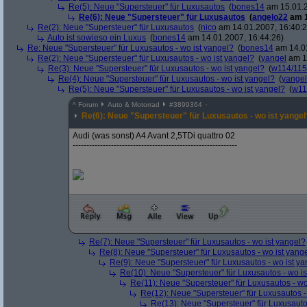
Re(5): Neue "Supersteuer" für Luxusautos
(
bones14
am 15.01.2
Re(6): Neue "Supersteuer" für Luxusautos
(
angelo22
am 1
Re(2): Neue "Supersteuer" für Luxusautos
(
nico
am 14.01.2007, 16:40:2
Auto ist sowieso ein Luxus
(
bones14
am 14.01.2007, 16:44:26)
Re: Neue "Supersteuer" für Luxusautos - wo ist yangel?
(
bones14
am 14.01
Re(2): Neue "Supersteuer" für Luxusautos - wo ist yangel?
(
yangel
am 14
Re(3): Neue "Supersteuer" für Luxusautos - wo ist yangel?
(
w114/115
Re(4): Neue "Supersteuer" für Luxusautos - wo ist yangel?
(
yangel
Re(5): Neue "Supersteuer" für Luxusautos - wo ist yangel?
(
w11
^
Forum
Auto & Motorrad
#
3899364
Re(6): Neue "Supersteuer" für Luxusautos - wo ist yangel
Audi (was sonst) A4 Avant 2,5TDi quattro 02
------------------------------------------------------------
Re(7): Neue "Supersteuer" für Luxusautos - wo ist yangel?
Re(8): Neue "Supersteuer" für Luxusautos - wo ist yang
Re(9): Neue "Supersteuer" für Luxusautos - wo ist y
Re(10): Neue "Supersteuer" für Luxusautos - wo is
Re(11): Neue "Supersteuer" für Luxusautos - wo
Re(12): Neue "Supersteuer" für Luxusautos -
Re(13): Neue "Supersteuer" für Luxusauto