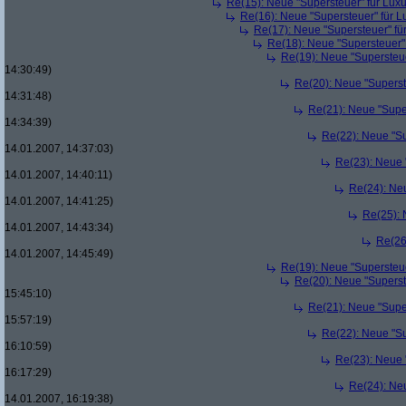
Re(15): Neue "Supersteuer" für Lux
Re(16): Neue "Supersteuer" für 
Re(17): Neue "Supersteuer" fü
Re(18): Neue "Supersteuer"
Re(19): Neue "Supersteue
14:30:49)
Re(20): Neue "Superst
14:31:48)
Re(21): Neue "Supe
14:34:39)
Re(22): Neue "Su
14.01.2007, 14:37:03)
Re(23): Neue 
14.01.2007, 14:40:11)
Re(24): Ne
14.01.2007, 14:41:25)
Re(25): 
14.01.2007, 14:43:34)
Re(26
14.01.2007, 14:45:49)
Re(19): Neue "Supersteue
Re(20): Neue "Superst
15:45:10)
Re(21): Neue "Supe
15:57:19)
Re(22): Neue "Su
16:10:59)
Re(23): Neue 
16:17:29)
Re(24): Ne
14.01.2007, 16:19:38)