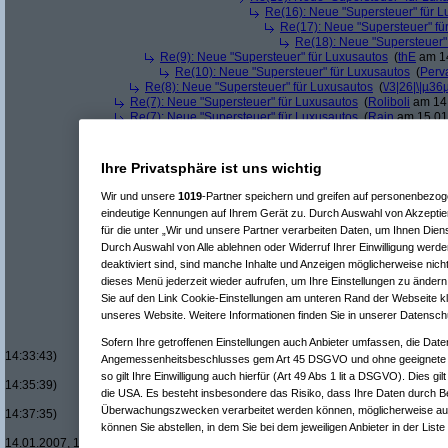
Re(16): Neue "Supersteuer" für 
Re(17): Neue "Supersteuer" fü
Re(18): Neue "Supersteuer"
Re(9): Neue "Supersteuer" für Luxusautos
(
thE
am 14
Re(10): Neue "Supersteuer" für Luxusautos
(
Perv
Re(8): Neue "Supersteuer" für Luxusautos
(
\/3|26|\|µ36
Re(7): Neue "Supersteuer" für Luxusautos
(
Roliboli
am 14.
Re(7): Neue "Supersteuer" für Luxusautos
(
Rain
am 15.01.
Re(5): Neue "Supersteuer" für Luxusautos
(
bootleg
am 14.01.20
Re(6): Neue "Supersteuer" für Luxusautos
(
Pervasive
am 14.
Re(7): Neue "Supersteuer" für Luxusautos
(
bootleg
am 14.
Ihre Privatsphäre ist uns wichtig
Re(8): Neue "Supersteuer" für Luxusautos
(
Pervasive
a
Re(9): Neue "Supersteuer" für Luxusautos
(
bootleg
a
Wir und unsere
1019
-Partner speichern und greifen auf personenbezo
Re(10): Neue "Supersteuer" für Luxusautos
(
Perv
eindeutige Kennungen auf Ihrem Gerät zu. Durch Auswahl von Akzeptier
Re(11): Neue "Supersteuer" für Luxusautos
(
w1
für die unter „Wir und unsere Partner verarbeiten Daten, um Ihnen Dien
Re(12): Neue "Supersteuer" für Luxusautos
Durch Auswahl von Alle ablehnen oder Widerruf Ihrer Einwilligung werde
Re(13): Neue "Supersteuer" für Luxusaut
deaktiviert sind, sind manche Inhalte und Anzeigen möglicherweise nicht
Re(14): Neue "Supersteuer" für Luxusa
dieses Menü jederzeit wieder aufrufen, um Ihre Einstellungen zu ändern 
Re(15): Neue "Supersteuer" für Lux
Re(16): Neue "Supersteuer" für 
Sie auf den Link Cookie-Einstellungen am unteren Rand der Webseite kli
Re(17): Neue "Supersteuer" fü
unseres Website. Weitere Informationen finden Sie in unserer Datensch
Re(18): Neue "Supersteuer"
Re(19): Neue "Supersteue
Sofern Ihre getroffenen Einstellungen auch Anbieter umfassen, die Daten
14:33:43)
Angemessenheitsbeschlusses gem Art 45 DSGVO und ohne geeignete G
Re(20): Neue "Superst
so gilt Ihre Einwilligung auch hierfür (Art 49 Abs 1 lit a DSGVO). Dies gi
14:35:39)
die USA. Es besteht insbesondere das Risiko, dass Ihre Daten durch B
Re(21): Neue "Supe
Überwachungszwecken verarbeitet werden können, möglicherweise auc
14:37:35)
können Sie abstellen, in dem Sie bei dem jeweiligen Anbieter in der Liste
Re(22): Neue "Su
14.01.2007, 14:38:45)