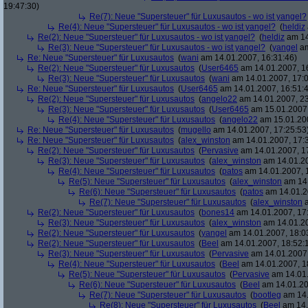
19:47:30)
Re(7): Neue "Supersteuer" für Luxusautos - wo ist yangel?
Re(4): Neue "Supersteuer" für Luxusautos - wo ist yangel?
(
heldiz
Re(2): Neue "Supersteuer" für Luxusautos - wo ist yangel?
(
heldiz
am 14
Re(3): Neue "Supersteuer" für Luxusautos - wo ist yangel?
(
yangel
am
Re: Neue "Supersteuer" für Luxusautos
(
wani
am 14.01.2007, 16:31:46)
Re(2): Neue "Supersteuer" für Luxusautos
(
User6465
am 14.01.2007, 1
Re(3): Neue "Supersteuer" für Luxusautos
(
wani
am 14.01.2007, 17:0
Re: Neue "Supersteuer" für Luxusautos
(
User6465
am 14.01.2007, 16:51:
Re(2): Neue "Supersteuer" für Luxusautos
(
angelo22
am 14.01.2007, 23
Re(3): Neue "Supersteuer" für Luxusautos
(
User6465
am 15.01.2007,
Re(4): Neue "Supersteuer" für Luxusautos
(
angelo22
am 15.01.200
Re: Neue "Supersteuer" für Luxusautos
(
mugello
am 14.01.2007, 17:25:53
Re: Neue "Supersteuer" für Luxusautos
(
alex_winston
am 14.01.2007, 17:
Re(2): Neue "Supersteuer" für Luxusautos
(
Pervasive
am 14.01.2007, 1
Re(3): Neue "Supersteuer" für Luxusautos
(
alex_winston
am 14.01.20
Re(4): Neue "Supersteuer" für Luxusautos
(
patos
am 14.01.2007, 
Re(5): Neue "Supersteuer" für Luxusautos
(
alex_winston
am 14.
Re(6): Neue "Supersteuer" für Luxusautos
(
patos
am 14.01.2
Re(7): Neue "Supersteuer" für Luxusautos
(
alex_winston
a
Re(2): Neue "Supersteuer" für Luxusautos
(
bones14
am 14.01.2007, 17
Re(3): Neue "Supersteuer" für Luxusautos
(
alex_winston
am 14.01.20
Re(2): Neue "Supersteuer" für Luxusautos
(
yangel
am 14.01.2007, 18:0
Re(2): Neue "Supersteuer" für Luxusautos
(
Beel
am 14.01.2007, 18:52:
Re(3): Neue "Supersteuer" für Luxusautos
(
Pervasive
am 14.01.2007,
Re(4): Neue "Supersteuer" für Luxusautos
(
Beel
am 14.01.2007, 1
Re(5): Neue "Supersteuer" für Luxusautos
(
Pervasive
am 14.01.
Re(6): Neue "Supersteuer" für Luxusautos
(
Beel
am 14.01.20
Re(7): Neue "Supersteuer" für Luxusautos
(
bootleg
am 14.
Re(8): Neue "Supersteuer" für Luxusautos
(
Beel
am 14.