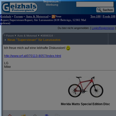
Impressum
|
Werbung
Geizhals
»
Forum
»
Auto & Motorrad
»
Neue
Top-100
|
Fresh-100
&quot;Supersteuer&quot; für Luxusautos (610 Beiträge, 12302 Mal
gelesen)
Du bist nicht angemeldet. [
Login/Registrieren
]
^
Forum
Auto & Motorrad
#
3898316
Neue "Supersteuer" für Luxusautos
Ich freue mich auf eine lebhafte Diskussion!
http:/
/
www.orf.at/
070113-8057/
index.html
LG
Mike
Merida Matts Special Edition Disc