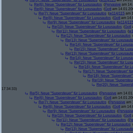
Re(5): Neue "Supersteuer" für Luxusautos
(
w114/115
am 14.01.
Re(6): Neue "Supersteuer" für Luxusautos
(
Pervasive
am 14.
Re(6): Neue "Supersteuer" für Luxusautos
(
Gott
am 14.01.200
Re(7): Neue "Supersteuer" für Luxusautos
(
w114/115
am 1
Re(8): Neue "Supersteuer" für Luxusautos
(
Gott
am 14.0
Re(9): Neue "Supersteuer" für Luxusautos
(
w114/11
Re(10): Neue "Supersteuer" für Luxusautos
(
Gott
a
Re(11): Neue "Supersteuer" für Luxusautos
(
w1
Re(12): Neue "Supersteuer" für Luxusautos
Re(13): Neue "Supersteuer" für Luxusaut
Re(14): Neue "Supersteuer" für Luxusa
Re(15): Neue "Supersteuer" für Lux
Re(13): Neue "Supersteuer" für Luxusaut
Re(14): Neue "Supersteuer" für Luxusa
Re(15): Neue "Supersteuer" für Lux
Re(16): Neue "Supersteuer" für 
Re(17): Neue "Supersteuer" fü
Re(18): Neue "Supersteuer"
Re(19): Neue "Supersteue
Re(20): Neue "Superst
17:34:33)
Re(5): Neue "Supersteuer" für Luxusautos
(
Pervasive
am 14.01.
Re(6): Neue "Supersteuer" für Luxusautos
(
Gott
am 14.01.200
Re(7): Neue "Supersteuer" für Luxusautos
(
Pervasive
am 1
Re(8): Neue "Supersteuer" für Luxusautos
(
Gott
am 14.0
Re(9): Neue "Supersteuer" für Luxusautos
(
Pervasiv
Re(10): Neue "Supersteuer" für Luxusautos
(
Gott
a
Re(11): Neue "Supersteuer" für Luxusautos
(
Pe
Re(12): Neue "Supersteuer" für Luxusautos
Re(13): Neue "Supersteuer" für Luxusaut