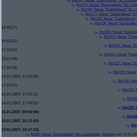
Re(14): Neue "Supersteuer" für Luxusa
Re(15): Neue "Supersteuer" für Lux
Re(16): Neue "Supersteuer" für 
Re(17): Neue "Supersteuer" fü
Re(18): Neue "Supersteuer"
Re(19): Neue "Supersteue
14:49:27)
Re(20): Neue "Superst
Re(21): Neue "Supe
14:53:52)
Re(22): Neue "Su
17:16:03)
Re(21): Neue "Supe
15:01:08)
Re(22): Neue "Su
17:16:59)
Re(23): Neue 
14.01.2007, 17:20:28)
Re(24): Ne
17:24:57)
Re(25): 
14.01.2007, 17:33:11)
Re(26
14.01.2007, 17:49:52)
Re(25):
15.01.2007, 09:56:06)
Re(26
15.01.2007, 10:13:40)
Re
15.01.2007, 10:17:15)
Re(5): Neue "Supersteuer" für Luxusautos
(
bootleg
am 14.01.20