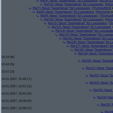
Re(9): Neue "Supersteuer" für Luxusautos
(
w114/11
Re(10): Neue "Supersteuer" für Luxusautos
(
Perv
Re(7): Neue "Supersteuer" für Luxusautos
(
Thomas8816
a
Re(8): Neue "Supersteuer" für Luxusautos
(
Pervasive
a
Re(9): Neue "Supersteuer" für Luxusautos
(
Thomas
Re(10): Neue "Supersteuer" für Luxusautos
(
Perv
Re(11): Neue "Supersteuer" für Luxusautos
(
T
Re(12): Neue "Supersteuer" für Luxusautos
Re(13): Neue "Supersteuer" für Luxusaut
Re(14): Neue "Supersteuer" für Luxusa
Re(15): Neue "Supersteuer" für Lux
Re(16): Neue "Supersteuer" für 
Re(17): Neue "Supersteuer" fü
Re(18): Neue "Supersteuer"
Re(19): Neue "Supersteue
15:33:46)
Re(20): Neue "Superst
15:44:26)
Re(21): Neue "Supe
15:47:10)
Re(22): Neue "Su
14.01.2007, 15:48:17)
Re(22): Neue "Su
14.01.2007, 16:01:12)
Re(23): Neue 
14.01.2007, 16:03:26)
Re(24): Ne
14.01.2007, 16:06:05)
Re(25): 
14.01.2007, 16:08:37)
Re(26