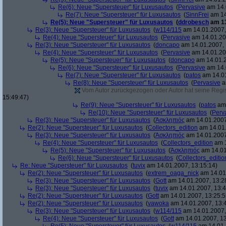
Re(6): Neue "Supersteuer" für Luxusautos
(
Pervasive
am 14.
Re(7): Neue "Supersteuer" für Luxusautos
(
SinnFrei
am 14
Re(5): Neue "Supersteuer" für Luxusautos
(
ddrobesch
am 13
Re(3): Neue "Supersteuer" für Luxusautos
(
w114/115
am 14.01.2007,
Re(4): Neue "Supersteuer" für Luxusautos
(
Pervasive
am 14.01.20
Re(3): Neue "Supersteuer" für Luxusautos
(
doncapo
am 14.01.2007, 
Re(4): Neue "Supersteuer" für Luxusautos
(
Pervasive
am 14.01.20
Re(5): Neue "Supersteuer" für Luxusautos
(
doncapo
am 14.01.2
Re(6): Neue "Supersteuer" für Luxusautos
(
Pervasive
am 14.
Re(7): Neue "Supersteuer" für Luxusautos
(
patos
am 14.01
Re(8): Neue "Supersteuer" für Luxusautos
(
Pervasive
a
Vom Autor zurückgezogen oder Autor hat seine Regist
15:49:47)
Re(9): Neue "Supersteuer" für Luxusautos
(
patos
am 
Re(10): Neue "Supersteuer" für Luxusautos
(
Perv
Re(3): Neue "Supersteuer" für Luxusautos
(
Ἀσκληπιός
am 14.01.2007
Re(2): Neue "Supersteuer" für Luxusautos
(
Collectors_edition
am 14.01.
Re(3): Neue "Supersteuer" für Luxusautos
(
Ἀσκληπιός
am 14.01.2007
Re(4): Neue "Supersteuer" für Luxusautos
(
Collectors_edition
am 1
Re(5): Neue "Supersteuer" für Luxusautos
(
Ἀσκληπιός
am 14.01
Re(6): Neue "Supersteuer" für Luxusautos
(
Collectors_editio
Re: Neue "Supersteuer" für Luxusautos
(
tuvix
am 14.01.2007, 13:15:14)
Re(2): Neue "Supersteuer" für Luxusautos
(
extrem_oaga_nick
am 14.01.
Re(3): Neue "Supersteuer" für Luxusautos
(
Gott
am 14.01.2007, 13:2
Re(3): Neue "Supersteuer" für Luxusautos
(
tuvix
am 14.01.2007, 13:4
Re(2): Neue "Supersteuer" für Luxusautos
(
Gott
am 14.01.2007, 13:25:5
Re(2): Neue "Supersteuer" für Luxusautos
(
vawoka
am 14.01.2007, 13:
Re(3): Neue "Supersteuer" für Luxusautos
(
w114/115
am 14.01.2007,
Re(4): Neue "Supersteuer" für Luxusautos
(
Gott
am 14.01.2007, 13